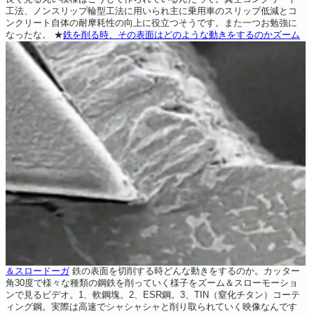
工法、ノンスリップ輪型工法に用いられ主に乗用車のスリップ低減とコ
ンクリート自体の耐摩耗性の向上に役立つそうです。また一つお勉強に
なったな。
★
鉄を削る時、その表面はどのような動きをするのかズーム
＆スロードーガ
鉄の表面を切削する時どんな動きをするのか。カッター
角30度で様々な種類の鋼鉄を削っていく様子をズーム＆スローモーショ
ンで見るビデオ。1、軟鋼塊。2、ESR鋼。3、TIN（窒化チタン）コーテ
ィング鋼。実際は高速でシャシャシャと削り取られていく映像なんです