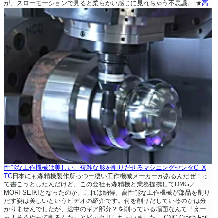
が、スローモーションで見ると柔らかい感じに見れちゃう不思議。
★
高
性能な工作機械は美しい。複雑な形を削りだせるマシニングセンタCTX
TC
日本にも森精機製作所っつー凄い工作機械メーカーがあるんだぜ！っ
て書こうとしたんだけど、この会社も森精機と業務提携してDMG／
MORI SEIKIとなったのか。これは納得。高性能な工作機械が部品を削り
だす姿は美しいというビデオの紹介です。何を削りだしているのかは分
かりませんでしたが、途中のギア部分？を削っている場面なんて「えー
っ！そうやって削るんだ」とビックリしちゃいました。
CNC Crash Fail