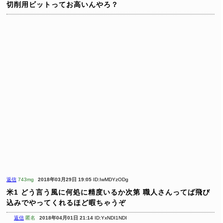
切削用ビットってお高いんやろ？
返信
743mg
2018年03月29日 19:05
ID:IwMDYzODg
米1
どう言う風に何処に精度いるか次第
職人さんってば飛び
込みでやってくれるほど暇ちゃうぞ
返信
匿名
2018年04月01日 21:14
ID:YxNDI1NDI