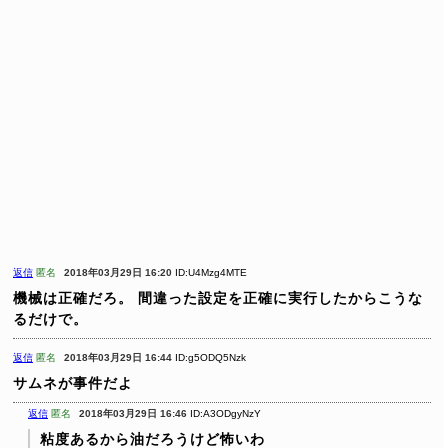
返信
匿名
2018年03月29日 16:20
ID:U4Mzg4MTE
機械は正確だろ。
間違った設定を正確に実行したからこうな
るだけで。
返信
匿名
2018年03月29日 16:44
ID:g5ODQ5Nzk
サムネが事件だよ
返信
匿名
2018年03月29日 16:46
ID:A3ODgyNzY
粘度あるから油だろうけど怖いわ