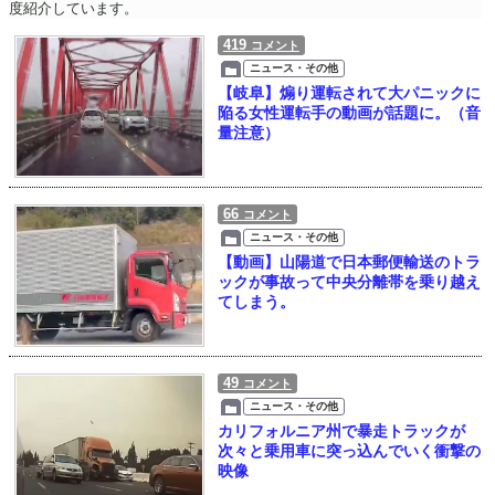
度紹介しています。
419
コメント
ニュース・その他
【岐阜】煽り運転されて大パニックに
陥る女性運転手の動画が話題に。（音
量注意）
66
コメント
ニュース・その他
【動画】山陽道で日本郵便輸送のトラ
ックが事故って中央分離帯を乗り越え
てしまう。
49
コメント
ニュース・その他
カリフォルニア州で暴走トラックが
次々と乗用車に突っ込んでいく衝撃の
映像