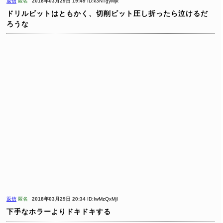
返信
匿名
2018年03月29日 19:49
ID:k3NTgyMjk
ドリルビットはともかく、切削ビット圧し折ったら泣けるだ
ろうな
返信
匿名
2018年03月29日 20:34
ID:IwMzQxMjI
下手なホラーよりドキドキする