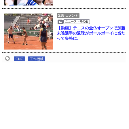
238
コメント
ニュース・その他
【動画】テニスの全仏オープンで加藤
未唯選手の返球がボールボーイに当た
って失格に。
CNC
工作機械