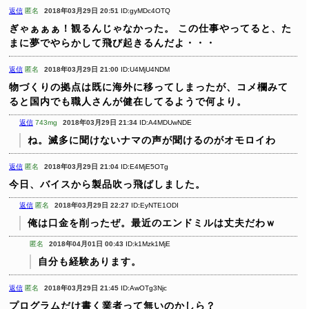
返信
匿名
2018年03月29日 20:51
ID:gyMDc4OTQ
ぎゃぁぁぁ！観るんじゃなかった。
この仕事やってると、た
まに夢でやらかして飛び起きるんだよ・・・
返信
匿名
2018年03月29日 21:00
ID:U4MjU4NDM
物づくりの拠点は既に海外に移ってしまったが、コメ欄みて
ると国内でも職人さんが健在してるようで何より。
返信
743mg
2018年03月29日 21:34
ID:A4MDUwNDE
ね。滅多に聞けないナマの声が聞けるのがオモロイわ
返信
匿名
2018年03月29日 21:04
ID:E4MjE5OTg
今日、バイスから製品吹っ飛ばしました。
返信
匿名
2018年03月29日 22:27
ID:EyNTE1ODI
俺は口金を削ったぜ。最近のエンドミルは丈夫だわｗ
匿名
2018年04月01日 00:43
ID:k1Mzk1MjE
自分も経験あります。
返信
匿名
2018年03月29日 21:45
ID:AwOTg3Njc
プログラムだけ書く業者って無いのかしら？