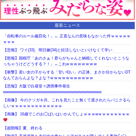
最新ニュース
「自転車のルール厳罰化！」← 正直なんの意味もなかった件ｗｗｗｗｗ
ｗｗｗ
【悲報】 ワイ(33)、明日嫁(34)と妊活しないといけなくて辛い
【怒報】国税庁「あのさぁ！君らがちゃんと納税してくれないとこうな
っちゃうけどどうする？！」←これw w w w w w w w
【衝撃】若い女の子からする「甘い匂い」の正体、まさか分からないDT
なんておらんよな？よな？w w w w w w w w w w w
【悲報】大阪で白昼堂々誘拐事件発生
wwwwwwwwwwwwwwwwwwwwwwwwwwwwwwwwwwww
【画像】 今のクソガキ共、これを見たこと無くて渡されたらパニクるら
しいｗｗｗｗｗｗｗｗｗｗｗｗｗ
【画像】 16歳でこのお◯ぱいはいかんでしょｗｗｗwｗｗｗｗｗｗｗｗ
【超朗報】夏、終わる