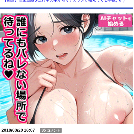
【動画】高速道路を走行中の車からリアガラスが飛んでくる事故(ﾟoﾟ)
【動画】USJの禁止エリアに子どもたちが続々乱入 → スタッフが注意し
ても止まらない事態に
Powered by livedoor 相互RSS
2018/03/29
16:07
95
コメント