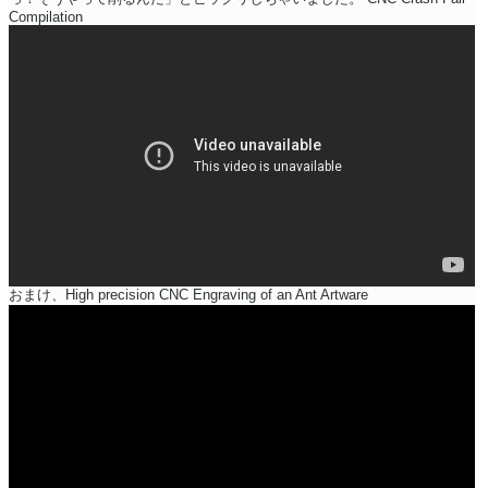
Compilation
おまけ、High precision CNC Engraving of an Ant Artware