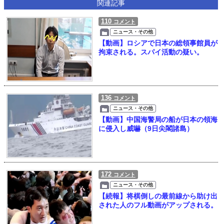
関連記事
110
コメント
ニュース・その他
【動画】ロシアで日本の総領事館員が
拘束される。スパイ活動の疑い。
136
コメント
ニュース・その他
【動画】中国海警局の船が日本の領海
に侵入し威嚇（9日尖閣諸島）
172
コメント
ニュース・その他
【続報】将棋倒しの最前線から助け出
された人のフル動画がアップされる。