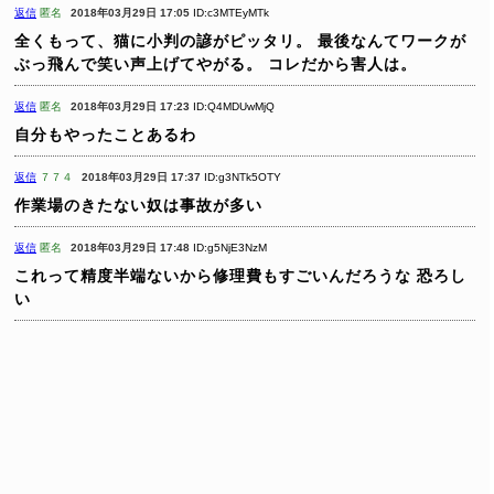
返信
匿名
2018年03月29日 17:05
ID:c3MTEyMTk
全くもって、猫に小判の諺がピッタリ。
最後なんてワークが
ぶっ飛んで笑い声上げてやがる。
コレだから害人は。
返信
匿名
2018年03月29日 17:23
ID:Q4MDUwMjQ
自分もやったことあるわ
返信
７７４
2018年03月29日 17:37
ID:g3NTk5OTY
作業場のきたない奴は事故が多い
返信
匿名
2018年03月29日 17:48
ID:g5NjE3NzM
これって精度半端ないから修理費もすごいんだろうな
恐ろし
い