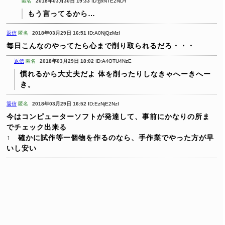
匿名
2018年03月30日 19:33
ID:gxNTE2NDY
もう言ってるから…
返信
匿名
2018年03月29日 16:51
ID:A0NjQzMzI
毎日こんなのやってたら心まで削り取られるだろ・・・
返信
匿名
2018年03月29日 18:02
ID:A4OTU4NzE
慣れるから大丈夫だよ
体を削ったりしなきゃへーきへー
き。
返信
匿名
2018年03月29日 16:52
ID:EzNjE2NzI
今はコンピューターソフトが発達して、事前にかなりの所ま
でチェック出来る
↑ 確かに試作等一個物を作るのなら、手作業でやった方が早
いし安い