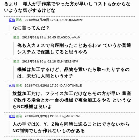
るより 職人が手作業でやった方が早いしコストもかからな
いような気がするけどな
返信
匿名
2018年03月29日 17:04
ID:U1ODMwMzk
なに言ってんだ？
匿名
2018年03月29日 20:45
ID:A5ODgwMzM
俺も入力ミスで台座削ったことあるわｗ
ていうか普通
システムで保護してると思うやろ
匿名
2018年03月30日 02:18
ID:I4NDk1NTM
機械は加工するけど、品物を置いたら取ったりするの
は、未だに人間というオチ
返信
匿名
2018年03月29日 17:50
ID:A4OTU4NzE
旋盤加工だけ、フライス加工だけならその方が早い
量産
で数作る場合とか一台の機械で複合加工をやる
というな
らNC機械は良いよ
返信
匿名
2018年03月29日 22:58
ID:gyMDY0NzE
人の手ではX、Y、Z軸を同時に送ることはできないから
NC制御でしか作れないものがある