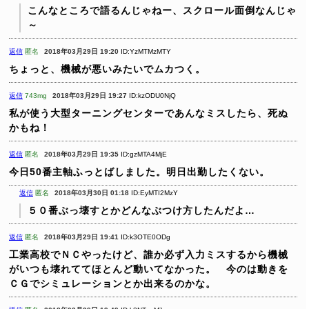
こんなところで語るんじゃねー、スクロール面倒なんじゃ
～
返信
匿名
2018年03月29日 19:20
ID:YzMTMzMTY
ちょっと、機械が悪いみたいでムカつく。
返信
743mg
2018年03月29日 19:27
ID:kzODU0NjQ
私が使う大型ターニングセンターであんなミスしたら、死ぬ
かもね！
返信
匿名
2018年03月29日 19:35
ID:gzMTA4MjE
今日50番主軸ふっとばしました。明日出勤したくない。
返信
匿名
2018年03月30日 01:18
ID:EyMTI2MzY
５０番ぶっ壊すとかどんなぶつけ方したんだよ…
返信
匿名
2018年03月29日 19:41
ID:k3OTE0ODg
工業高校でＮＣやったけど、誰か必ず入力ミスするから機械
がいつも壊れててほとんど動いてなかった。 今のは動きを
ＣＧでシミュレーションとか出来るのかな。