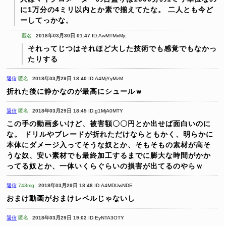
に1万分の4ミリ以内とか素で揃えてたな。
二人とも今ど
ーしてっかな。
匿名
2018年03月30日 01:47
ID:AwMTMxMjc
それってじつはそれほど大した技術でも感覚でもなかっ
たりする
返信
匿名
2018年03月29日 18:40
ID:A4MjYyMzM
折れた後に静かなのが最高にシュールｗ
返信
匿名
2018年03月29日 18:45
ID:g1MjA0MTY
この手の動画多いけど、被害額〇〇円とか出せば面白いのに
な。
ドリルやブレードが折れただけならともかく、明らかに
本体にダメージ入ってそうな奴とか、そもそもの素材が高そ
うな奴、安い素材でも最終加工するまでに膨大な時間がかか
ってる奴とか、一体いくらぐらいの損害が出てるのやらｗ
返信
743mg
2018年03月29日 18:48
ID:A4MDUwNDE
おまけ動画がおまけレベルじゃないし
返信
匿名
2018年03月29日 19:02
ID:EyNTA3OTY