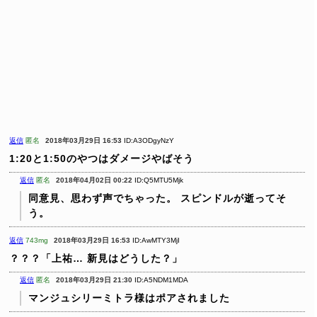
返信
匿名
2018年03月29日 16:53
ID:A3ODgyNzY
1:20と1:50のやつはダメージやばそう
返信
匿名
2018年04月02日 00:22
ID:Q5MTU5Mjk
同意見、思わず声でちゃった。
スピンドルが逝ってそ
う。
返信
743mg
2018年03月29日 16:53
ID:AwMTY3MjI
？？？「上祐… 新見はどうした？」
返信
匿名
2018年03月29日 21:30
ID:A5NDM1MDA
マンジュシリーミトラ様はポアされました