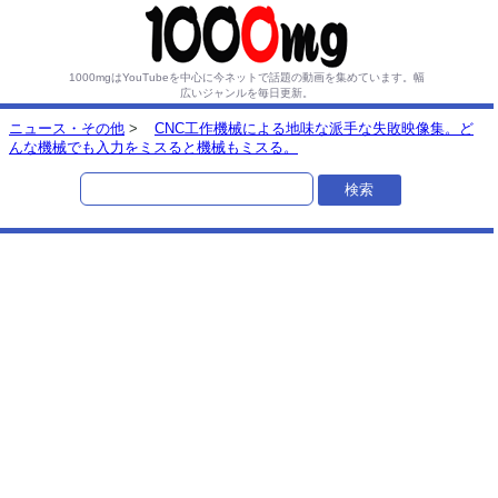
1000mgはYouTubeを中心に今ネットで話題の動画を集めています。
幅
広いジャンルを毎日更新。
ニュース・その他
>
CNC工作機械による地味な派手な失敗映像集。ど
んな機械でも入力をミスると機械もミスる。