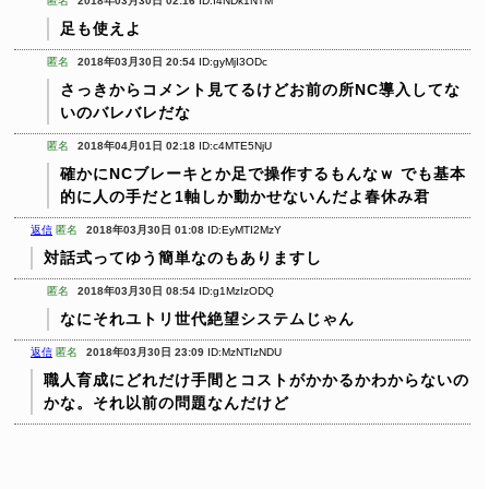
匿名
2018年03月30日 02:16
ID:I4NDk1NTM
足も使えよ
匿名
2018年03月30日 20:54
ID:gyMjI3ODc
さっきからコメント見てるけどお前の所NC導入してな
いのバレバレだな
匿名
2018年04月01日 02:18
ID:c4MTE5NjU
確かにNCブレーキとか足で操作するもんなｗ
でも基本
的に人の手だと1軸しか動かせないんだよ春休み君
返信
匿名
2018年03月30日 01:08
ID:EyMTI2MzY
対話式ってゆう簡単なのもありますし
匿名
2018年03月30日 08:54
ID:g1MzIzODQ
なにそれユトリ世代絶望システムじゃん
返信
匿名
2018年03月30日 23:09
ID:MzNTIzNDU
職人育成にどれだけ手間とコストがかかるかわからないの
かな。それ以前の問題なんだけど