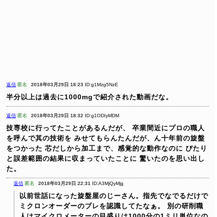
返信
匿名
2018年03月29日 18:23
ID:g1Mzg5NzE
半分以上は過去に1000mgで紹介された動画だな。
返信
匿名
2018年03月29日 18:32
ID:g1ODIyMDM
技専校に行ってたことがあるんだが、
卒業間近にプロの職人
を呼んで其の技術を
みせてもらんたんだが、ん十年前の旋盤
をつかった
芯だしから加工まで、感覚的な動作なのに
ぴたり
と誤差範囲の結果に収まっていたことに
驚いたのを思い出し
た。
返信
匿名
2018年03月29日 22:31
ID:A3MjQyMjg
以前世話になった旋盤屋のじーさん。指先でなでるだけで
ミクロンオーダーのブレを認識してたなぁ。
別の研削職
人はマイクロメーターの目盛りは1000分の1ミリ単位なの