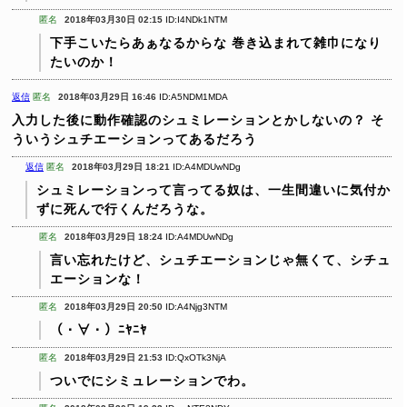
匿名
2018年03月30日 02:15
ID:I4NDk1NTM
下手こいたらあぁなるからな
巻き込まれて雑巾になり
たいのか！
返信
匿名
2018年03月29日 16:46
ID:A5NDM1MDA
入力した後に動作確認のシュミレーションとかしないの？
そ
ういうシュチエーションってあるだろう
返信
匿名
2018年03月29日 18:21
ID:A4MDUwNDg
シュミレーションって言ってる奴は、一生間違いに気付か
ずに死んで行くんだろうな。
匿名
2018年03月29日 18:24
ID:A4MDUwNDg
言い忘れたけど、シュチエーションじゃ無くて、シチュ
エーションな！
匿名
2018年03月29日 20:50
ID:A4Njg3NTM
（・∀・）ﾆﾔﾆﾔ
匿名
2018年03月29日 21:53
ID:QxOTk3NjA
ついでにシミュレーションでわ。