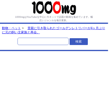
1000mgはYouTubeを中心に今ネットで話題の動画を集めています。
幅
広いジャンルを毎日更新。
動物・ペット
>
里親に引き取られたゴールデンレトリバーが4ヶ月ぶり
に元の飼い主家族と再会。