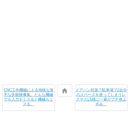
CNC工作機械による地味な派
ドアパン対策？駐車場で2台分
手な失敗映像集。どんな機械
のスペースを使ってしまうレ
でも入力をミスると機械もミ
クサスLS様ご一家がプチ炎上
スる。
ぎみ。