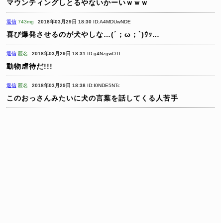
マウンティングしとるやないかーいｗｗｗ
返信
743mg
2018年03月29日 18:30
ID:A4MDUwNDE
喜び爆発させるのが犬やしな…(´；ω；`)ｳｯ…
返信
匿名
2018年03月29日 18:31
ID:g4NzgwOTI
動物虐待だ!!!
返信
匿名
2018年03月29日 18:38
ID:I0NDE5NTc
このおっさんみたいに犬の言葉を話してくる人苦手