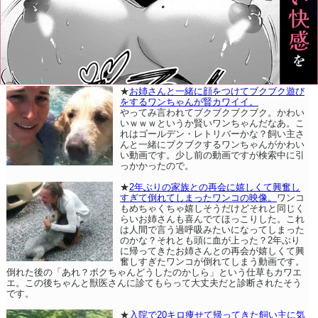
★
お姉さんと一緒に顔をつけてブクブク遊び
をするワンちゃんが賢カワイイ。
やってみ言われてブクブクブクブク。かわい
いｗｗｗというか賢いワンちゃんだなあ。こ
れはゴールデン・レトリバーかな？飼い主さ
んと一緒にブクブクするワンちゃんがかわい
い動画です。少し前の動画ですが検索中に引
っかかったので。
★
2年ぶりの家族との再会に嬉しくて興奮し
すぎて倒れてしまったワンコの映像。
ワンコ
もめちゃくちゃ嬉しそうだけどそれと同じく
らいお姉さんも喜んでてほっこりした。これ
は人間で言う過呼吸みたいになってしまった
のかな？それとも頭に血が上った？2年ぶり
に帰ってきたお姉さんとの再会が嬉しくて興
奮しすぎたワンコが倒れてしまう動画です。
倒れた後の「あれ？ボクちゃんどうしたのかしら」という仕草もカワエ
エ。この後ちゃんと獣医さんに診てもらって大丈夫だと診断されたそう
です。
★
入院で20キロ痩せて帰ってきた飼い主に気