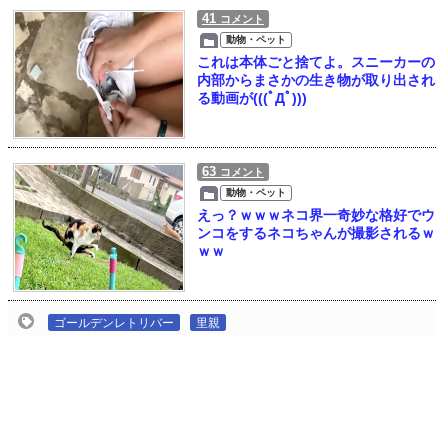
41
コメント
動物・ペット
これは本体ごと捨てよ。スニーカーの
内部からまさかの生き物が取り出され
る動画が(((ﾟДﾟ)))
63
コメント
動物・ペット
えっ？ｗｗｗネコ界一奇妙な格好でウ
ンコをするネコちゃんが撮影されるｗ
ｗｗ
ゴールデンレトリバー
里親