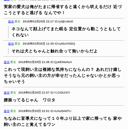
実家の愛犬は俺がたまに帰省すると遠くから吠えるだけ
近づ
こうとすると逃げる
なんでや！
返信
匿名
2018年03月29日 22:17
ID:IyNjExMzM
ネコなんて顔上げてまた眠る
定位置から動こうともして
くれない
返信
匿名
2018年03月30日 11:39
ID:kyMzA5NDQ
それは犬とちゃんと触れ合って無いからだよ
返信
匿名
2018年03月29日 21:38
ID:QyMDMwNzA
これって現飼い主は複雑な気持ちにならんの？
あれだけ嬉し
そうなら元の飼い主の方が幸せだったんじゃないかとか思っ
ちゃいそう
返信
匿名
2018年03月29日 21:57
ID:Y1ODk2NTI
腰振ってるじゃん ワロタ
返信
匿名
2018年03月29日 22:01
ID:AzNzM4MTU
ちなみに盲導犬になって１０年ぶり以上で家に帰っても
家や
飼い主のこと覚えてるワン