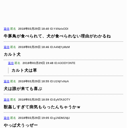
返信
匿名
2018年03月29日 18:40
ID:Y4NzIxODI
牛豚鳥が食べられて、犬が食べられない理由がわかるね
返信
匿名
2018年03月29日 18:46
ID:A4MjYyMzM
カルト犬
返信
匿名
2018年03月29日 19:48
ID:A3ODY3NTE
カルト犬は草
返信
匿名
2018年03月29日 18:55
ID:U1NjYxNzA
犬は誰が来ても喜ぶ
返信
匿名
2018年03月29日 18:59
ID:EyNTA3OTY
獣姦しすぎて病気もらったんちゃうかｗ
返信
匿名
2018年03月29日 19:05
ID:g1NDM1NjU
やっぱ犬うっぜー