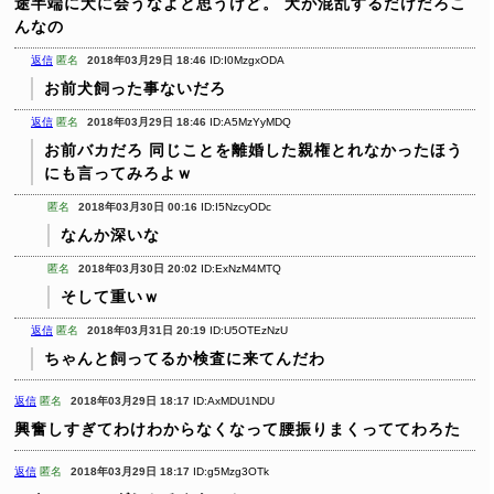
途半端に犬に会うなよと思うけど。
犬が混乱するだけだろこ
んなの
返信
匿名
2018年03月29日 18:46
ID:I0MzgxODA
お前犬飼った事ないだろ
返信
匿名
2018年03月29日 18:46
ID:A5MzYyMDQ
お前バカだろ
同じことを離婚した親権とれなかったほう
にも言ってみろよｗ
匿名
2018年03月30日 00:16
ID:I5NzcyODc
なんか深いな
匿名
2018年03月30日 20:02
ID:ExNzM4MTQ
そして重いｗ
返信
匿名
2018年03月31日 20:19
ID:U5OTEzNzU
ちゃんと飼ってるか検査に来てんだわ
返信
匿名
2018年03月29日 18:17
ID:AxMDU1NDU
興奮しすぎてわけわからなくなって腰振りまくっててわろた
返信
匿名
2018年03月29日 18:17
ID:g5Mzg3OTk