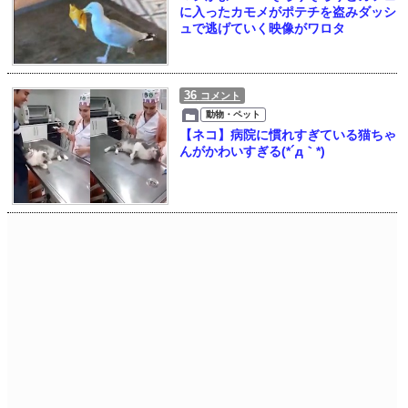
に入ったカモメがポテチを盗みダッシ
ュで逃げていく映像がワロタ
36
コメント
動物・ペット
【ネコ】病院に慣れすぎている猫ちゃ
んがかわいすぎる(*´д｀*)