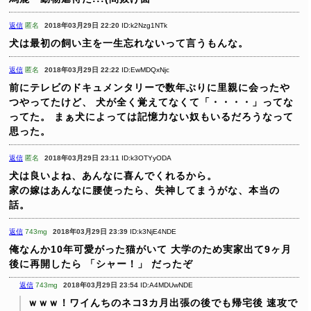
返信
匿名
2018年03月29日 22:20
ID:k2Nzg1NTk
犬は最初の飼い主を一生忘れないって言うもんな。
返信
匿名
2018年03月29日 22:22
ID:EwMDQxNjc
前にテレビのドキュメンタリーで数年ぶりに里親に会ったや
つやってたけど、
犬が全く覚えてなくて「・・・・」ってな
ってた。
まぁ犬によっては記憶力ない奴もいるだろうなって
思った。
返信
匿名
2018年03月29日 23:11
ID:k3OTYyODA
犬は良いよね、あんなに喜んでくれるから。
家の嫁はあんなに腰使ったら、失神してまうがな、本当の
話。
返信
743mg
2018年03月29日 23:39
ID:k3NjE4NDE
俺なんか10年可愛がった猫がいて
大学のため実家出て9ヶ月
後に再開したら
「シャー！」
だったぞ
返信
743mg
2018年03月29日 23:54
ID:A4MDUwNDE
ｗｗｗ！ワイんちのネコ3カ月出張の後でも帰宅後
速攻で