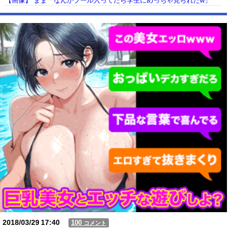
【画像】 まま「なんかプール入ってたら学生にめっちゃ見られたw」
【動画】USJの禁止エリアに子どもたちが続々乱入 → スタッフが注意し
ても止まらない事態に
Powered by livedoor 相互RSS
2018/03/29
17:40
100
コメント