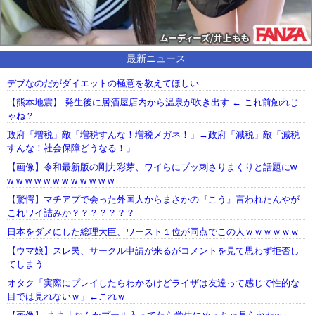
最新ニュース
デブなのだがダイエットの極意を教えてほしい
【熊本地震】 発生後に居酒屋店内から温泉が吹き出す ← これ前触れじ
ゃね？
政府「増税」敵「増税すんな！増税メガネ！」→政府「減税」敵「減税
すんな！社会保障どうなる！」
【画像】令和最新版の剛力彩芽、ワイらにブッ刺さりまくりと話題にw
w w w w w w w w w w w w
【驚愕】マチアプで会った外国人からまさかの『こう』言われたんやが
これワイ詰みか？？？？？？？
日本をダメにした総理大臣、ワースト１位が同点でこの人ｗｗｗｗｗｗ
【ウマ娘】スレ民、サークル申請が来るがコメントを見て思わず拒否し
てしまう
オタク「実際にプレイしたらわかるけどライザは友達って感じで性的な
目では見れないｗ」←これｗ