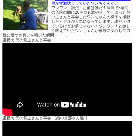
付かず激吠えしていたワンちゃんが。
ワンワン！誰だ！お前は誰だ！病気で5週間
の入院の間に20キロも激やせしてしまった飼
い主さんと再会したワンちゃんの様子を撮影
したビデオが人気になっています。誰だ！似
ているけどお前じゃない！ワンワン！と激し
く吠えていたワンちゃんが家族に安心して男
性に近づき臭いを嗅いだ瞬間・・・。
里親犬 元の飼主さんと再会
里親犬 元の飼主さんと再会 【娘の旦那さん編 】