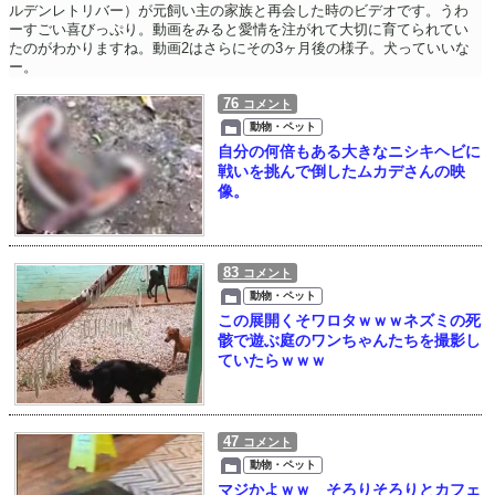
ルデンレトリバー）が元飼い主の家族と再会した時のビデオです。うわ
ーすごい喜びっぷり。動画をみると愛情を注がれて大切に育てられてい
たのがわかりますね。動画2はさらにその3ヶ月後の様子。犬っていいな
ー。
76
コメント
動物・ペット
自分の何倍もある大きなニシキヘビに
戦いを挑んで倒したムカデさんの映
像。
83
コメント
動物・ペット
この展開くそワロタｗｗｗネズミの死
骸で遊ぶ庭のワンちゃんたちを撮影し
ていたらｗｗｗ
47
コメント
動物・ペット
マジかよｗｗ そろりそろりとカフェ