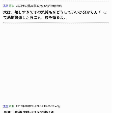
返信
匿名
2018年03月29日 22:07
ID:E4Mzc5MzA
犬は、嬉しすぎてその気持ちをどうしていいか分からん！
っ
て感情爆発した時にも、腰を振るよ。
返信
匿名
2018年03月29日 22:12
ID:A5NTcwNjg
馬鹿「動物虐待だ!!!(間抜け面