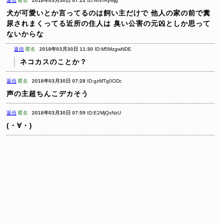
返信
匿名
2018年03月30日 07:22
ID:I4NTAyMjg
犬が可愛いとか言ってるのは飼い主だけで
他人の家の前で糞
尿されまくってる近所の住人は
臭い公害の元凶としか思って
ないからな
返信
匿名
2018年03月30日 11:30
ID:M5MzgwNDE
ネコカスのことか？
返信
匿名
2018年03月30日 07:28
ID:gzMTg0ODc
声の主超ちんこデカそう
返信
匿名
2018年03月30日 07:59
ID:E2MjQxNzU
(・∀・)