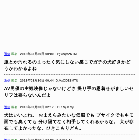
返信
匿名
2018年03月30日 00:00
ID:gwNjM2NTM
服とか汚れるのまったく気にしない感じでガチの犬好きかど
うかわかるよね
返信
匿名
2018年03月30日 00:44
ID:MxODE3MTU
AV男優の主観映像じゃないけどさ
撮り手の恩着せがましいセ
リフは要らないんだよ
返信
匿名
2018年03月30日 02:17
ID:E1NjU1MjI
犬はいいよね。
おまえらみたいな低脳でも
ブサイクでもキモ
面でも臭くても
分け隔てなく相手してくれるからな。
犬が存
在してよかったな、ひきこもりども。