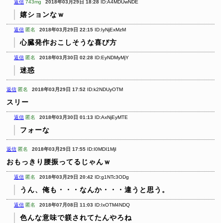
返信
743mg
2018年03月29日 18:28
ID:A4MDUwNDE
嬉ションなｗ
返信
匿名
2018年03月29日 22:15
ID:IyNjExMzM
心臓発作おこしそうな喜び方
返信
匿名
2018年03月30日 02:28
ID:EyNDMyMjY
迷惑
返信
匿名
2018年03月29日 17:52
ID:k2NDUyOTM
スリー
返信
匿名
2018年03月30日 01:13
ID:AxNjEyMTE
フォーな
返信
匿名
2018年03月29日 17:55
ID:I0MDI1MjI
おもっきり腰振ってるじゃんｗ
返信
匿名
2018年03月29日 20:42
ID:g1NTc3ODg
うん、俺も・・・なんか・・・違うと思う。
返信
匿名
2018年07月08日 11:03
ID:IxOTM4NDQ
色んな意味で躾されてたんやろね