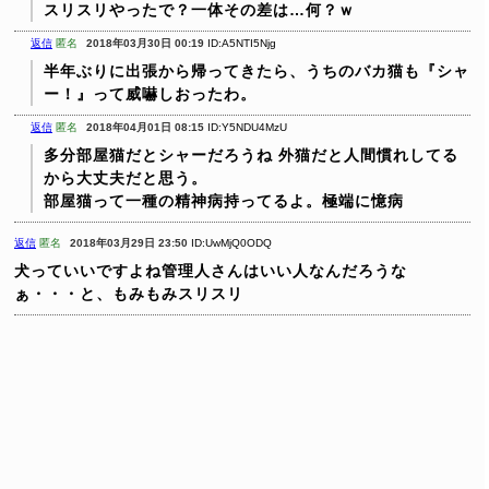
スリスリやったで？一体その差は…何？ｗ
返信
匿名
2018年03月30日 00:19
ID:A5NTI5Njg
半年ぶりに出張から帰ってきたら、うちのバカ猫も『シャ
ー！』って威嚇しおったわ。
返信
匿名
2018年04月01日 08:15
ID:Y5NDU4MzU
多分部屋猫だとシャーだろうね
外猫だと人間慣れしてる
から大丈夫だと思う。
部屋猫って一種の精神病持ってるよ。極端に憶病
返信
匿名
2018年03月29日 23:50
ID:UwMjQ0ODQ
犬っていいですよね管理人さんはいい人なんだろうな
ぁ・・・と、もみもみスリスリ