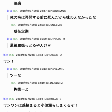
迷惑
返信
匿名
2018年03月29日 20:47
ID:A5ODgwMzM
俺の時は再開する前に死んだから味わえなかったな
匿名
2018年03月29日 22:23
ID:U1NjE1MzY
成仏定期
返信
匿名
2018年03月30日 16:29
ID:EyNjA5OTM
最後腰振っとるやんけｗ
返信
匿名
2018年03月29日 17:43
ID:gyOTg3MTQ
ワン！
返信
匿名
2018年03月30日 01:13
ID:AxNjEyMTE
ツーな
匿名
2018年03月30日 02:19
ID:I4NDk1NTM
掏摸ーよ
返信
匿名
2018年03月29日 17:50
ID:c3MTEyMTk
ワンワンは感極まると小便漏らしまくるぞ！