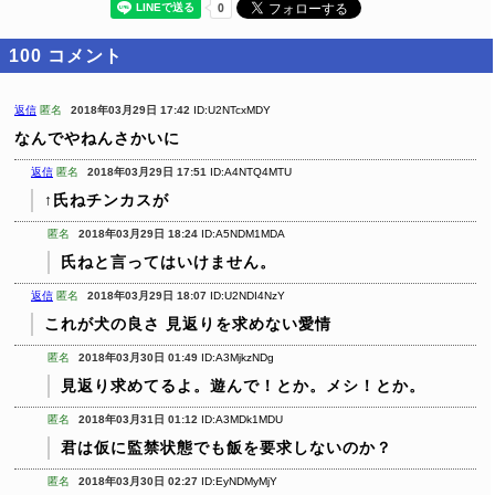
100
コメント
返信
匿名
2018年03月29日 17:42
ID:U2NTcxMDY
なんでやねんさかいに
返信
匿名
2018年03月29日 17:51
ID:A4NTQ4MTU
↑氏ねチンカスが
匿名
2018年03月29日 18:24
ID:A5NDM1MDA
氏ねと言ってはいけません。
返信
匿名
2018年03月29日 18:07
ID:U2NDI4NzY
これが犬の良さ
見返りを求めない愛情
匿名
2018年03月30日 01:49
ID:A3MjkzNDg
見返り求めてるよ。遊んで！とか。メシ！とか。
匿名
2018年03月31日 01:12
ID:A3MDk1MDU
君は仮に監禁状態でも飯を要求しないのか？
匿名
2018年03月30日 02:27
ID:EyNDMyMjY