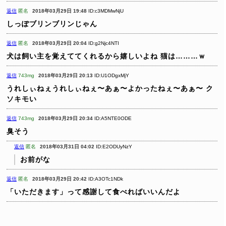
返信
匿名
2018年03月29日 19:48
ID:c3MDMwNjU
しっぽブリンブリンじゃん
返信
匿名
2018年03月29日 20:04
ID:g2Njc4NTI
犬は飼い主を覚えててくれるから嬉しいよね
猫は………ｗ
返信
743mg
2018年03月29日 20:13
ID:U1ODgxMjY
うれしぃねぇうれしぃねぇ〜あぁ〜よかったねぇ〜あぁ〜
ク
ソキモい
返信
743mg
2018年03月29日 20:34
ID:A5NTE0ODE
臭そう
返信
匿名
2018年03月31日 04:02
ID:E2ODUyNzY
お前がな
返信
匿名
2018年03月29日 20:42
ID:A3OTc1NDk
「いただきます」って感謝して食べればいいんだよ