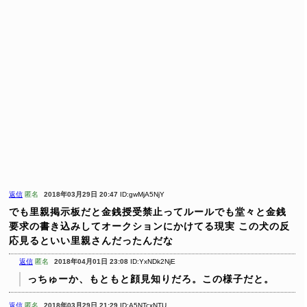
返信
匿名
2018年03月29日 20:47
ID:gwMjA5NjY
でも里親掲示板だと金銭授受禁止ってルールでも堂々と金銭
要求の書き込みしてオークションにかけてる現実
この犬の反
応見るといい里親さんだったんだな
返信
匿名
2018年04月01日 23:08
ID:YxNDk2NjE
っちゅーか、もともと顔見知りだろ。この様子だと。
返信
匿名
2018年03月29日 21:29
ID:A5NTcxNTU