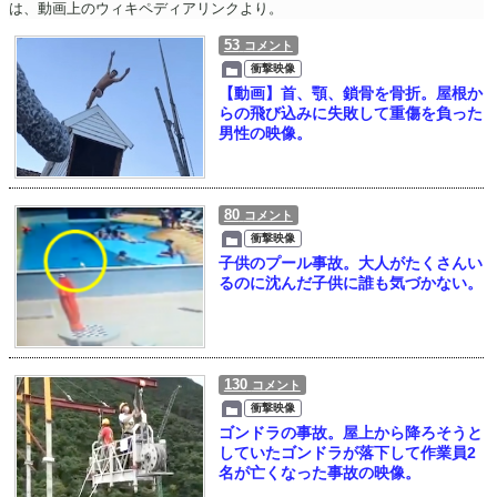
は、動画上のウィキペディアリンクより。
53
コメント
衝撃映像
【動画】首、顎、鎖骨を骨折。屋根か
らの飛び込みに失敗して重傷を負った
男性の映像。
80
コメント
衝撃映像
子供のプール事故。大人がたくさんい
るのに沈んだ子供に誰も気づかない。
130
コメント
衝撃映像
ゴンドラの事故。屋上から降ろそうと
していたゴンドラが落下して作業員2
名が亡くなった事故の映像。