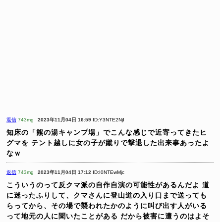
返信
743mg
2023年11月04日 16:59
ID:Y3NTE2NjI
知床の「熊の湯キャンプ場」でこんな感じで近寄ってきたヒ
グマを
テント越しに女の子が蹴りで撃退した出来事あったよ
なｗ
返信
743mg
2023年11月04日 17:12
ID:I0NTEwMjc
こういうのって反クマ派の自作自演の可能性があるんだよ
道
に迷ったふりして、クマさんに登山道の入り口まで送っても
らってから、その場で襲われたかのように叫び出す人がいる
って地元の人に聞いたことがある
だから被害に遭うのはよそ