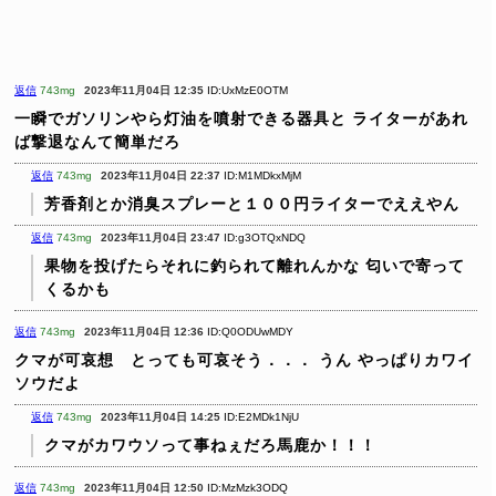
返信
743mg
2023年11月04日 12:35
ID:UxMzE0OTM
一瞬でガソリンやら灯油を噴射できる器具と
ライターがあれ
ば撃退なんて簡単だろ
返信
743mg
2023年11月04日 22:37
ID:M1MDkxMjM
芳香剤とか消臭スプレーと１００円ライターでええやん
返信
743mg
2023年11月04日 23:47
ID:g3OTQxNDQ
果物を投げたらそれに釣られて離れんかな
匂いで寄って
くるかも
返信
743mg
2023年11月04日 12:36
ID:Q0ODUwMDY
クマが可哀想 とっても可哀そう．．．
うん
やっぱりカワイ
ソウだよ
返信
743mg
2023年11月04日 14:25
ID:E2MDk1NjU
クマがカワウソって事ねぇだろ馬鹿か！！！
返信
743mg
2023年11月04日 12:50
ID:MzMzk3ODQ