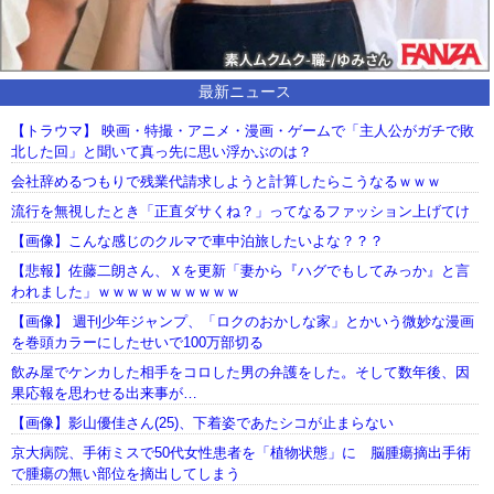
最新ニュース
【トラウマ】 映画・特撮・アニメ・漫画・ゲームで「主人公がガチで敗
北した回」と聞いて真っ先に思い浮かぶのは？
会社辞めるつもりで残業代請求しようと計算したらこうなるｗｗｗ
流行を無視したとき「正直ダサくね？」ってなるファッション上げてけ
【画像】こんな感じのクルマで車中泊旅したいよな？？？
【悲報】佐藤二朗さん、Ｘを更新「妻から『ハグでもしてみっか』と言
われました」ｗｗｗｗｗｗｗｗｗｗ
【画像】 週刊少年ジャンプ、「ロクのおかしな家」とかいう微妙な漫画
を巻頭カラーにしたせいで100万部切る
飲み屋でケンカした相手をコロした男の弁護をした。そして数年後、因
果応報を思わせる出来事が…
【画像】影山優佳さん(25)、下着姿であたシコが止まらない
京大病院、手術ミスで50代女性患者を「植物状態」に 脳腫瘍摘出手術
で腫瘍の無い部位を摘出してしまう