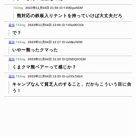
743mg
2023年11月04日 21:50
ID:Y4MDgwNDM
熊対応の鉄板入りテントを持っていけば大丈夫だろ
返信
743mg
2023年11月04日 12:06
ID:Y4NzM0ODk
で？
返信
743mg
2023年11月04日 12:17
ID:UxMjkzNDM
いやー熊ったクマった
返信
743mg
2023年11月04日 12:20
ID:Q0NDQ0ODM
くまクマ熊ベアーって感じか？
返信
743mg
2023年11月04日 13:33
ID:cyODc5MzA
キャンプなんて貧乏人のすること、だからこういう目に合
う！