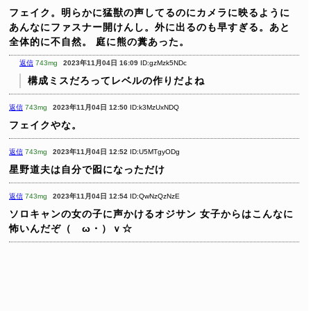
フェイク。明らかに猛獣の声してるのにカメラに映るように
あんなにファスナー開けんし。外に出るのも早すぎる。あと
全体的に不自然。
庭に熊の糞あった。
返信
743mg
2023年11月04日 16:09
ID:gzMzk5NDc
構成ミスだろってレベルの作りだよね
返信
743mg
2023年11月04日 12:50
ID:k3MzUxNDQ
フェイクやな。
返信
743mg
2023年11月04日 12:52
ID:U5MTgyODg
星野道夫は自分で囮になっただけ
返信
743mg
2023年11月04日 12:54
ID:QwNzQzNzE
ソロキャンの女の子に声かけるオジサン
女子からはこんなに
怖いんだぞ（ゝω・）ｖ☆