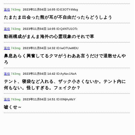
返信
743mg
2023年11月04日 14:05
ID:E3OTY4Mzg
たまたま出会った熊が耳が不自由だったらどうしよう
返信
743mg
2023年11月04日 14:05
ID:Q4NTU1OTc
動画構成がまんま海外の心霊現象のそれで草
返信
743mg
2023年11月04日 14:32
ID:IwOTUwMDU
鼻息あらく興奮してるクマがうわああ言うだけで退散せんや
ろ
返信
743mg
2023年11月04日 14:42
ID:AyNzc1NzA
テント、寝袋など入れる、ザック小さくないか。テント内に
何もない。怪しすぎる。フェイクか？
返信
743mg
2023年11月04日 14:51
ID:I0MjAyMzY
嘘くせ～