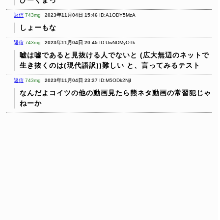
返信
743mg
2023年11月04日 15:46
ID:A1ODY5MzA
しょーもな
返信
743mg
2023年11月04日 20:45
ID:UwNDMyOTk
嘘は嘘であると見抜ける人でないと
(広大無辺のネットで
生き抜くのは(現代語訳))難しい
と、言ってみるテスト
返信
743mg
2023年11月04日 23:27
ID:M5ODk2NjI
なんだよコイツの他の動画見たら熊ネタ動画の常習犯じゃ
ねーか