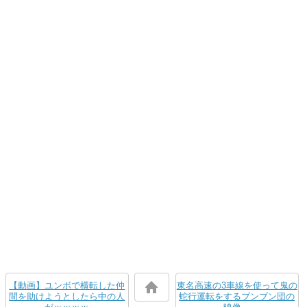
【動画】ユンボで横転した仲
東名高速の3車線を使って鬼の
間を助けようとしたら中の人
蛇行運転をするブンブン団の