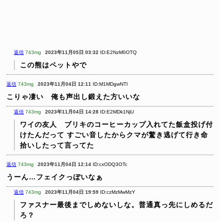
返信
743mg
2023年11月05日 03:32
ID:E2NzM0OTQ
この熊はペットやで
返信
743mg
2023年11月04日 12:11
ID:M1MDgwNTI
こりゃ凄い 俺も声出し鍛えた方いいな
返信
743mg
2023年11月04日 14:28
ID:E2MDk1NjU
ワイの友人 ブリキのコーヒーカップ入れてた飯盒投げ付
けたんだって
すごい音したからクマが驚き逃げて行き命
拾いしたって言ってた
返信
743mg
2023年11月04日 12:14
ID:cxODQ3OTc
うーん…フェイクっぽいなぁ
返信
743mg
2023年11月04日 19:59
ID:czMzMwMzY
ファスナー最後までしめないしな。普通真っ先にしめるだ
ろ？