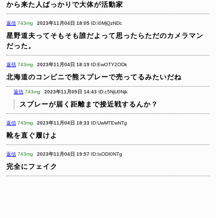
から来た人ばっかりで大体が活動家
返信
743mg
2023年11月04日 18:05
ID:I0MjQzNDc
星野道夫ってそもそも誰だよって思ったらただのカメラマン
だった。
返信
743mg
2023年11月04日 18:19
ID:EwOTY2ODk
北海道のコンビニで熊スプレーで売ってるみたいだね
返信
743mg
2023年11月05日 14:43
ID:c5NjU0Njk
スプレーが届く距離まで接近戦するんか？
返信
743mg
2023年11月04日 18:33
ID:UwMTEwNTg
靴を直ぐ履けよ
返信
743mg
2023年11月04日 19:57
ID:IxODI0NTg
完全にフェイク