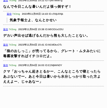
返信
743mg
2023年11月04日 15:12
ID:YyMTMxMTg
なんで今日こんな暑いんだよ張っ倒すぞ！
返信
743mg
2023年11月05日 14:43
ID:c5NjU0Njk
気象予報士よ、なんとかせい
返信
743mg
2023年11月04日 15:38
ID:M0ODUxODU
デカい声出せば逃げるんだから熊も大したことない。
返信
743mg
2023年11月04日 15:41
ID:M1MDkxOTc
「狼のおしっこ」が売ってるから、グレート・ムタみたいに
毒霧攻撃すればイチコロだよ。
返信
743mg
2023年11月04日 16:03
ID:E2MjM4NDY
クマ「おっちゃん起きとるかー、こんなところで寝とったら
あぶないでー。あと今日は暑いから水分しっかり取った方よ
ええよー、じゃあなー」