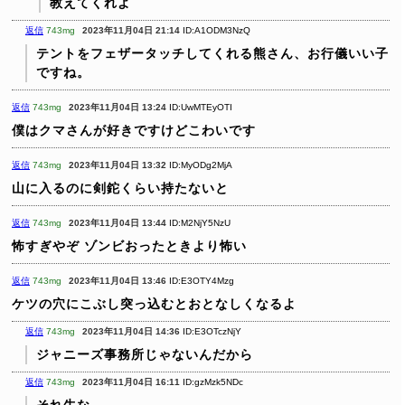
教えてくれよ
返信
743mg
2023年11月04日 21:14
ID:A1ODM3NzQ
テントをフェザータッチしてくれる熊さん、お行儀いい子
ですね。
返信
743mg
2023年11月04日 13:24
ID:UwMTEyOTI
僕はクマさんが好きですけどこわいです
返信
743mg
2023年11月04日 13:32
ID:MyODg2MjA
山に入るのに剣鉈くらい持たないと
返信
743mg
2023年11月04日 13:44
ID:M2NjY5NzU
怖すぎやぞ
ゾンビおったときより怖い
返信
743mg
2023年11月04日 13:46
ID:E3OTY4Mzg
ケツの穴にこぶし突っ込むとおとなしくなるよ
返信
743mg
2023年11月04日 14:36
ID:E3OTczNjY
ジャニーズ事務所じゃないんだから
返信
743mg
2023年11月04日 16:11
ID:gzMzk5NDc
それ牛な