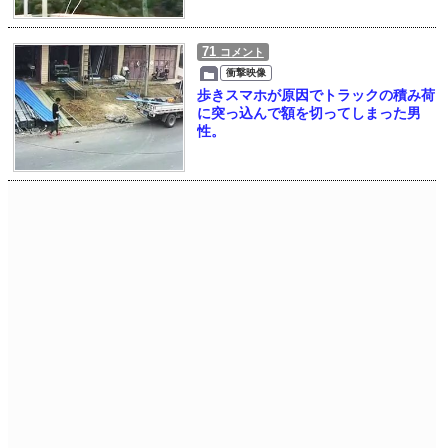
71
コメント
衝撃映像
歩きスマホが原因でトラックの積み荷
に突っ込んで額を切ってしまった男
性。