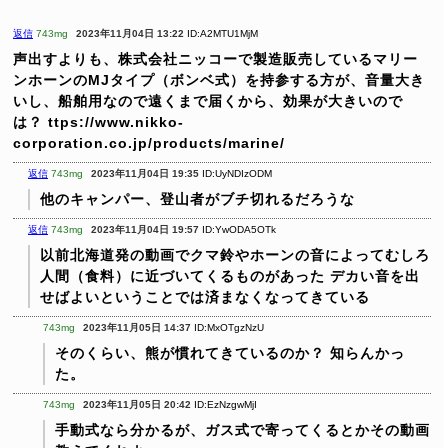
返信
743mg
2023年11月04日 13:22
ID:A2MTU1MjM
声出すよりも、株式会社ニッコーで製造販売しているマリー
ンホーンのMJタイプ（ボンベ式）を持参する方が、音量大き
いし、船舶用なので遠くまで届くから、効果が大きいので
は？
ttps://www.nikko-
corporation.co.jp/products/marine/
返信
743mg
2023年11月04日 19:35
ID:UyNDIzODM
他のキャンパー、登山者がブチ切れるだろうな
返信
743mg
2023年11月04日 19:57
ID:YwODA5OTk
以前北海道発の動画でクマ鈴やホーンの音によってむしろ
人間（食料）に近づいてくるものがあった
デカい音を出
せばよいということでは済まなくなってきている
743mg
2023年11月05日 14:37
ID:MxOTgzNzU
そのくらい、熊が慣れてきているのか？
知らんかっ
た。
743mg
2023年11月05日 20:42
ID:EzNzgwMjI
手動式なら分かるが、ガス式で寄ってくるとかその動画