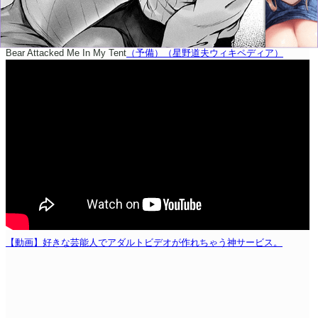
Bear Attacked Me In My Tent
（予備）
（星野道夫ウィキペディア）
【動画】好きな芸能人でアダルトビデオが作れちゃう神サービス。