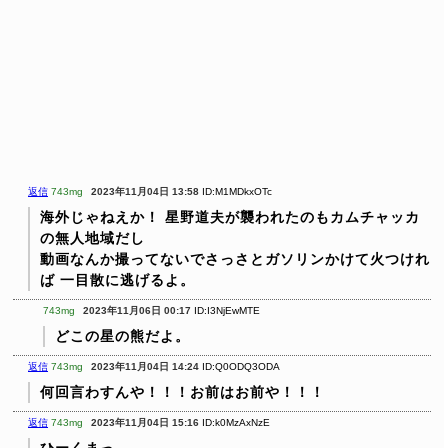
返信
743mg
2023年11月04日 13:58
ID:M1MDkxOTc
海外じゃねえか！
星野道夫が襲われたのもカムチャッカ
の無人地域だし
動画なんか撮ってないでさっさとガソリンかけて火つけれ
ば
一目散に逃げるよ。
743mg
2023年11月06日 00:17
ID:I3NjEwMTE
どこの星の熊だよ。
返信
743mg
2023年11月04日 14:24
ID:Q0ODQ3ODA
何回言わすんや！！！お前はお前や！！！
返信
743mg
2023年11月04日 15:16
ID:k0MzAxNzE
ひーくまっ