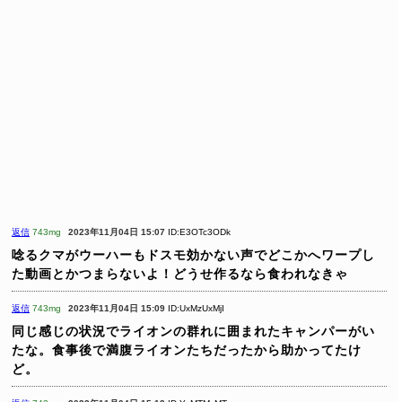
返信
743mg
2023年11月04日 15:07
ID:E3OTc3ODk
唸るクマがウーハーもドスモ効かない声でどこかへワープし
た動画とかつまらないよ！どうせ作るなら食われなきゃ
返信
743mg
2023年11月04日 15:09
ID:UxMzUxMjI
同じ感じの状況でライオンの群れに囲まれたキャンパーがい
たな。食事後で満腹ライオンたちだったから助かってたけ
ど。