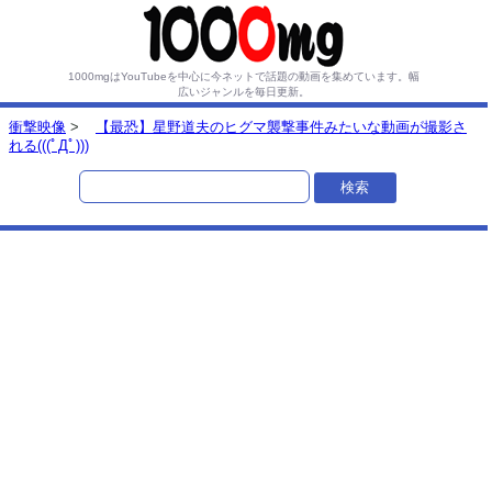
1000mgはYouTubeを中心に今ネットで話題の動画を集めています。
幅
広いジャンルを毎日更新。
衝撃映像
>
【最恐】星野道夫のヒグマ襲撃事件みたいな動画が撮影さ
れる(((ﾟДﾟ)))