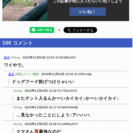
この記事が気に入ったら
いいね！しよう
いいね！
106
コメント
返信
743mg
2023年11月04日 12:01
ID:M1MDkxNTc
ワイやで。
返信
米国人ナンパ講師
2023年11月04日 12:02
ID:I2MTczMjc
ドッグフード投げつけりゃいい
743mg
2023年11月04日 13:32
ID:Y5Nzc5OTc
またテント入るんかーいカイカイ♪かーいカイカイ♪
743mg
2023年11月04日 16:17
ID:M2NTM4NjE
…見なかったことにしよう♪アハハハ
743mg
2023年11月04日 18:28
ID:IwMDkyNTU
クマさん
最強なのだ