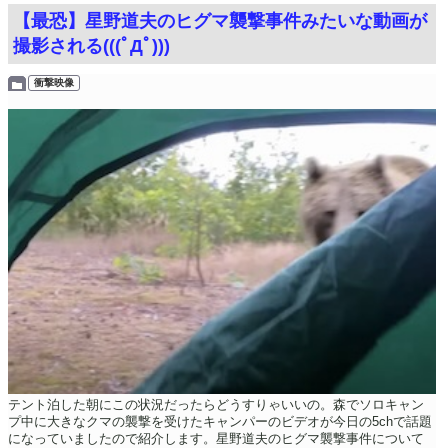
【最恐】星野道夫のヒグマ襲撃事件みたいな動画が
撮影される(((ﾟДﾟ)))
衝撃映像
テント泊した朝にこの状況だったらどうすりゃいいの。森でソロキャン
プ中に大きなクマの襲撃を受けたキャンパーのビデオが今日の5chで話題
になっていましたので紹介します。星野道夫のヒグマ襲撃事件について