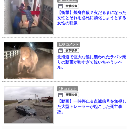
コメント
衝撃映像
【衝撃】焼身自殺？火だるまになった
女性とそれを必死に消化しようとする
女性の映像
130
コメント
衝撃映像
北海道で巨大な熊に襲われたラパン乗
りの動画が怖すぎて泣いちゃうレベ
ル。
49
コメント
衝撃映像
【動画】一時停止＆点滅信号を無視し
た大型トレーラーが起こした死亡事
故。