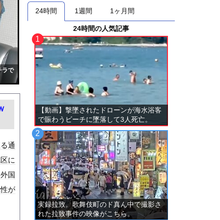
24時間
1週間
1ヶ月間
24時間の人気記事
チラで
ｗ
【動画】撃墜されたドローンが海水浴客
で賑わうビーチに墜落して3人死亡。
座る通
成区に
を外国
能性が
実録拉致。歌舞伎町のド真ん中で撮影さ
れた拉致事件の映像がこちら。