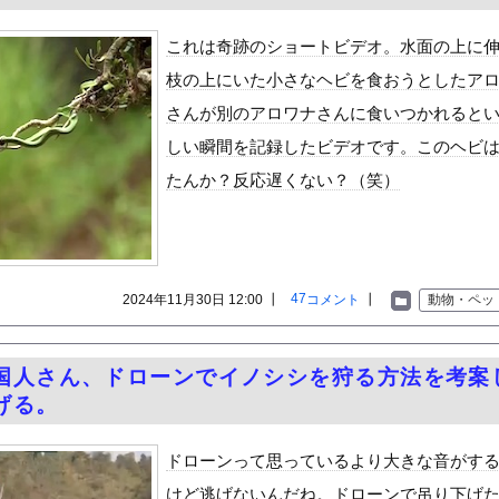
わる、ガチで怖い話を教えてくれ
可愛すぎるチアさん、甲子園で発見される
これは奇跡のショートビデオ。水面の上に
」が「ドコモの銀行」に変わってうんざりしてるやつｗｗｗｗｗ
枝の上にいた小さなヘビを食おうとしたア
Ver.2.0.0が神アプデすぎて度肝を抜かれるトレーナーたち...
さんが別のアロワナさんに食いつかれると
味ちゃん、セクシーすぎるwwwwww「ヤンジャン」の水着グラビア...
しい瞬間を記録したビデオです。このヘビ
、脱いだら凄い・・・
たんか？反応遅くない？（笑）
19歳女とホテルでハムスター25匹を踏み潰すなどして逮捕
に男が殴りかかるが…看護師が柔術使いだった
いた。何事も見て覚えるんだよ → 目の前にいる子はこうします…
が滑り込んで来た！
47
2024年11月30日 12:00 ┃
コメント
┃
動物・ペッ
の大学ヤリサーの流出エロ動画（顔出し）が一番抜ける
代表に激怒！『惨憺たる結果、徹底的な刷新が必要だ』と監督や協会を...
国人さん、ドローンでイノシシを狩る方法を考案
唐揚げ屋ｗｗｗｗｗ
げる。
癖ブッ刺さりで精子ドクドク作られるわｗｗｗｗ
で行列、出来ない
ドローンって思っているより大きな音がす
に点火 マンホールが爆発しふた吹き飛ぶ
けど逃げないんだね。ドローンで吊り下げ