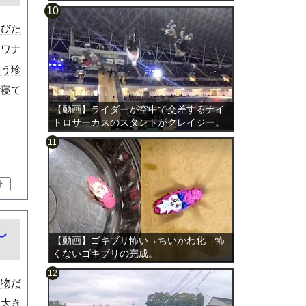
伸びた
ロワナ
いう珍
は寝て
【動画】ライダーが空中で交差するナイ
トロサーカスのスタントがクレイジー。
ト
し
【動画】ゴキブリ怖い→ちいかわ化→怖
くないゴキブリの完成。
る物だ
た大き