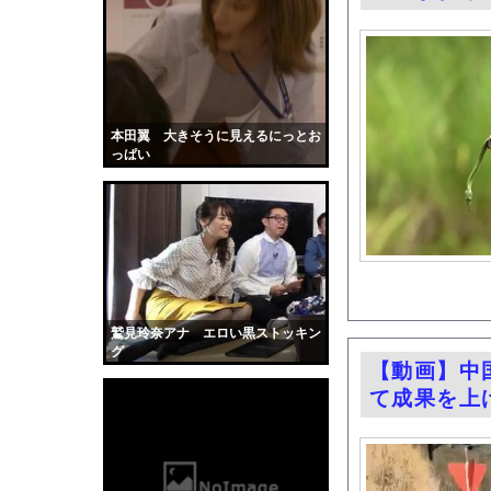
人体実験や拷問にまつ
【GIF動画】宮城の
【衝撃】「住信SBI
【ポケモン】更新データ
【画像】顔面最強の十
本田翼 大きそうに見えるにっとお
っぱい
【画像】この美人ママ
【胸糞】36歳教員、
【動画】看護師の男性
若いママが顔を洗って
台風の中、店舗にネコ
【黒歴史】こういう昔
鷲見玲奈アナ エロい黒ストッキン
韓国人「安貞桓が韓国
グ
【動画】中
ケンタッキーとか言う
て成果を上
【画像】このAVが性
【悲報】味噌ラーメン
【中国】男の子が爆竹