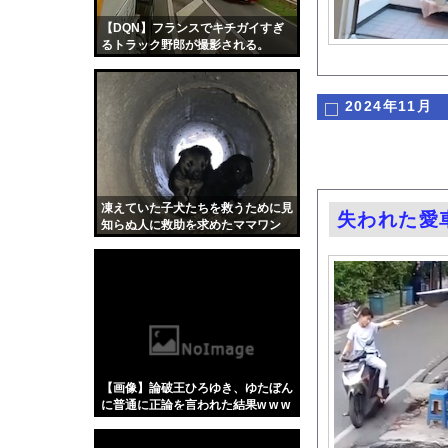
【画像】松本人志さん
【DQN】フランスでキチガイすぎ
『君のことが大大大大大
るトラック野郎が撮影される。
おじさんファッション
【画像】お●ぱいピア
2024年11月
トラウデン直美キャス
体調不良で休んでパチ
海釣りって何が楽しい
【悲報】シャコタンの
凍えていた子犬たちを救うために見
失われた愛車
知らぬ人に救助を求めたママワン
【画像】女性投資家さ
コ。
【ポロリ悲話】ネット
ワイニート、面接で嘘
【画像】ラーメン屋で
【衝撃】「かわいい虫
豊島心桜の令和のグラ
【画像】論破王ひろゆき、ゆたぼん
【Xの車窓から】整備
に普通に正論を言われた結果w w w
w w w w w
「アメリカのヤンキー