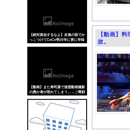
【悲報】「蕎麦」とか
【4/4】嫁が浮気を
【ポロリ悲話】 ネッ
【画像】女子アナ、生
【動画】料
【絶対真似するなよ】友達の前でか
【画像】 テレ朝の気
っこつけてCoCo壱20辛に更に辛味
故。
【にじさんじ】 ルイ
スパイス入れて食うたった結果ァw
w w w w w w w w w w w w w w
娘に愛萌と名付けてし
おじさんファッション
【悲報】Googleの
F1ハンガリーGPの
【悲報】菊地亜美「夫
【動画】また寿司屋で迷惑動画撮影
刈川くるみアナ くっ
の愚か者が現れてしまう…→ご尊顔
がこちら
【悲報】日本人、バカか
【朗報】れみひゅーさ
韓国外交省、防衛白書
ホークス優勝マジック