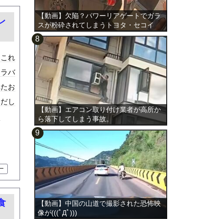
【動画】欠陥？パワーリアゲートでガラ
レ
スが粉砕されてしまうトヨタ・セコイ
ア。
しこれ
スラバ
れたお
リだし
【動画】エアコン取り付け業者が高所か
。
ら落下してしまう事故。
ー
食
【動画】中国の山道で撮影された恐怖映
像が(((ﾟДﾟ)))