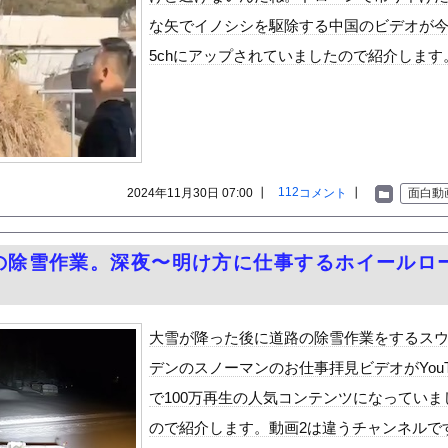
いうＡＶ女優ｗｗｗｗｗｗｗｗｗｗw
な矢でイノシシを駆除する中国のビデオが
ックのり入れたけど出てこないの！！
5chにアップされていましたので紹介します
警官が包丁男に発砲したシーンのモザ無し映像が公開される。
or 相互RSS
112
2024年11月30日 07:00 ┃
コメント
┃
面白動
g
が管理しています。 RSS設定 更新順130件まで。それ以降の古いも
生の除雪作業。深夜〜明け方に仕事するホイールロ
。
大雪が降った後に道路の除雪作業をするス
デンのスノーマンのお仕事拝見ビデオがYouT
で100万再生の人気コンテンツになっていま
ので紹介します。動画2は違うチャンネルで