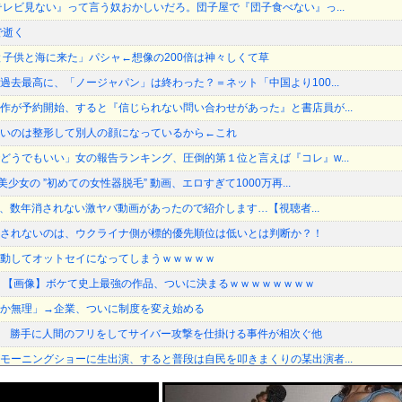
テレビ見ない』って言う奴おかしいだろ。団子屋で『団子食べない』っ...
で逝く
と子供と海に来た」パシャ←想像の200倍は神々しくて草
過去最高に、「ノージャパン」は終わった？＝ネット「中国より100...
作が予約開始、すると『信じられない問い合わせがあった』と書店員が...
いのは整形して別人の顔になっているから←これ
どうでもいい」女の報告ランキング、圧倒的第１位と言えば『コレ』w...
少女の ”初めての女性器脱毛” 動画、エロすぎて1000万再...
kに、数年消されない激ヤバ動画があったので紹介します…【視聴者...
されないのは、ウクライナ側が標的優先順位は低いとは判断か？！
動してオットセイになってしまうｗｗｗｗｗ
 【画像】ボケて史上最強の作品、ついに決まるｗｗｗｗｗｗｗｗ
か無理」→企業、ついに制度を変え始める
走 勝手に人間のフリをしてサイバー攻撃を仕掛ける事件が相次ぐ他
モーニングショーに生出演、すると普段は自民を叩きまくりの某出演者...
ヤバくね？アジア経済に影響出るし。」