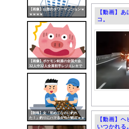
ナマポ無職「お前ら全
【画像】山形のタワーマンションｗ
【画像】おまえらくん
【動画】あ
ｗｗｗｗ
コ。
【画像】この女優さん
【朗報】齋藤飛鳥、前
【画像】おまえらこう
海外「日本よ、お前が
勇気を出して白人美女
10年もの間浮気して
【画像】ポケモン剣盾の全国大会、
32人中32人全員初手レジエレキで
ウクライナ侵攻以降、
完全にワンパターンｗｗｗ
【配信者】「金バエ」
【画像】女の子「危機
私「ちょっと、人の家
【画像】どのくノ一を
【衝撃】これが昔のお
【朗報】女「初めてなのに釣れ
【ひまわり学級】支援
た！」釣りにハマる女性が続出ｗｗ
【動画】ヘ
ｗ
2400隻の船でエルニ
いつかれる