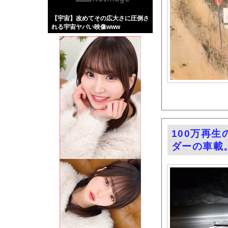
【画像】伊藤舞雪とか
【宇宙】改めてその広大さに圧倒さ
【緊急】肛門にスティ
れる宇宙ヤバい映像www
お知らせ
【話題】河内長野市で
Powered by livedo
1000m
このページは
示されません。
100万再
ダーの車載