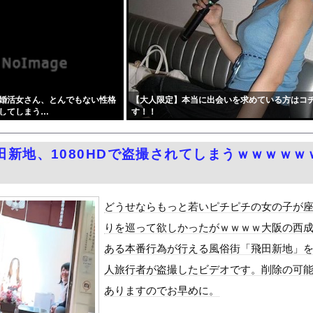
子マネ、神聖な甲子園でウインクをしてしまう
VIVANT（ヴィヴァント）」
さんの初めての夏休み』をrawやhitomiを使わずに無料で読...
に世界中から注文殺到！！！ １兆５０００億円で工場増築へ
ダム「決壊」地元民「公式発表より死者多い！」中国政府「住民拘束！...
婚活女さん、とんでもない性格
【大人限定】本当に出会いを求めている方はコ
6)の「目が離せないカラダ」がコチラ part5
してしまう…
す！！
uTuber、家賃8万円の部屋で深夜配信→管理会社から厳重注意...
の在日中国人、クマよけスプレー強盗指示の疑いで逮捕 → なお、...
田新地、1080HDで盗撮されてしまうｗｗｗｗｗ
れた”恐喝か 実際は装着なし 55歳男逮捕「100件で400...
で拡散してるおっぱいポロリ動画、何故か叩かれる・・・
07億円で過去最高を記録
どうせならもっと若いピチピチの女の子が
「はだしのゲンコラボ喫茶」をやらない理由
りを巡って欲しかったがｗｗｗｗ大阪の西
を一周してきた
ある本番行為が行える風俗街「飛田新地」
代表監督を追及「なぜ負けたのか」
人旅行者が盗撮したビデオです。削除の可
べきか…1万年ぶり史上最大級の火山の兆し＝韓国の反応
ありますのでお早めに。
いた。私が上に物を投げるフリをする → 猫はこうなります…