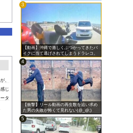
【動画】沖縄で激しくぶつかってきたバ
イクに当て逃げされてしまうドラレコ。
たが、
る感じ
クータ
【衝撃】リール動画の再生数を追い求め
。
た男の失敗が怖くて見れない(@_@;)