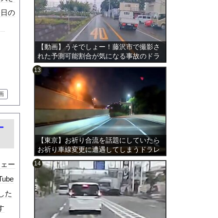
今日の
。
【動画】うそでしょー！藤沢市で撮影さ
れた予測可能割合が気になる事故のドラ
レコ。
画
のは表
ー
【東京】お祈り合流を話題にしていたら
お祈り車線変更に遭遇してしまうドラレ
コ。
ウェー
ube
した
す