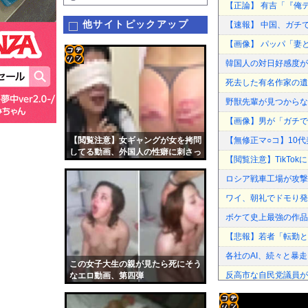
【正論】 有吉「『俺
他サイトピックアップ
【速報】 中国、ガチ
【画像】 パッパ「妻
韓国人の対日好感度が
コテ
死去した有名作家の遺
リン
野獣先輩が見つからな
- 固
【画像】男が「ガチで
定リ
【閲覧注意】女ギャングが女を拷問
【無修正マ○コ】10代美
ンク
してる動画、外国人の性癖に刺さっ
【閲覧注意】TikTo
てしまう
自動
ロシア戦車工場が攻撃
更新
ワイ、朝礼でドモり発
ツー
ボケて史上最強の作品
ル
【悲報】若者「転勤と
各社のAI、続々と暴
この女子大生の親が見たら死にそう
反高市な自民党議員が
なエロ動画、第四弾
アメリカ「日本の円安