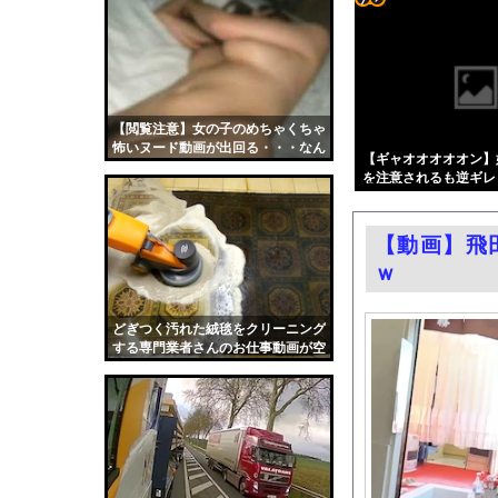
【悲報】仙台育英の女
コテ
【悲報】ヒカキンさん「
リン
エロ漫画『りんこと叔父
- 固
【速報】日本製メモリ
定リ
【閲覧注意】女の子のめちゃくちゃ
中国「大洪水！」中国
怖いヌード動画が出回る・・・なん
ンク
【ギャオオオオオン】
元HKT48・長野雅(2
だこれ・・・
を注意されるも逆ギレ
自動
【画像】ゲーム配信Yo
更新
【新宿強盗未遂】18歳
【動画】飛
ツー
【東京】“インプラント壊
ｗ
ル
【ポロリ悲話】ネット
ホンダ、営業利益53
どぎつく汚れた絨毯をクリーニング
する専門業者さんのお仕事動画が空
【謎】広島県が頑なに
前の大ヒット。
人生に疲れたから台湾
韓国国会、サッカー前
日本旅行キャンセルす
うちのネコが目の前に