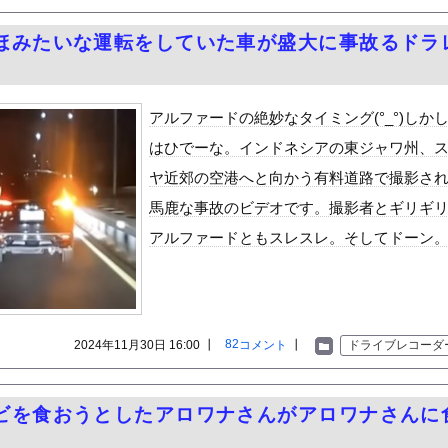
員ぶっ殺しに行ってやる」電話でナマポの打ち切り伝えられ市職員を脅...
の机がこの女の子の椅子にされてたらｗｗｗ
ほみたいな運転をしていた車が盛大に事故るドラ
、可愛すぎる
屈みで完全に見えてる動画が拡散されてしまう…
アルファードの絶妙なタイミング(°_°)しか
いう地雷系の女子高生って好きじゃないの？
はひでーな。インドネシアの東ジャワ州、
ナンバーワンだ」 熊本地震直後の日本の対応のスピードに世界が衝撃
にチン凸したアジア人短小男
ヤ近郊の空港へと向かう有料道路で撮影さ
、爆笑されてしまうｗｗｗ
た嫁。まさかと思い長男のDNA鑑定をするがいいな？と問うと、元嫁...
馬鹿な事故のビデオです。撮影者とギリギ
ロシア軍兵士のHIV感染が2000％急増…ウクライナメディア！
アルファードともスレスレ。そしてドーン
のSNS更新が1週間途絶え、様々な憶測が飛び交う。1週間ぶりの投...
管理フォーーーーム！！！」
の金庫触らないでよ！」キチママ『そこに金庫があったから、開けてみ...
快楽責めしたいｗｗｗｗｗ
82
2024年11月30日 16:00 ┃
コメント
┃
ドライブレコーダ
前らってマジなの？ｗｗｗｗｗｗｗｗｗｗ
学級に名前は必要なのか？
ビを食おうとしたアロワナさんがアロワナさんに
ーニョを抑制する「海洋雲白色化」計画、海面温度を1.88度下げ...
。