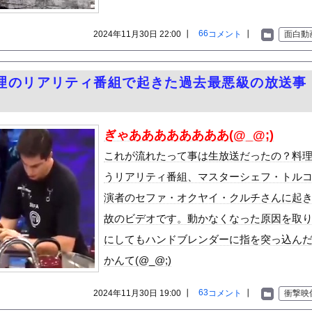
いう自炊最強のメシｗｗｗｗｗｗｗｗ
している。私の知らないスマホで連絡を取り合い、日中会ったりしてい...
66
2024年11月30日 22:00 ┃
コメント
┃
面白動
トで拡散してるお○ぱいポロリ動画、何故か叩かれる・・・
放送で高校時代の制服を着てしまうｗｗｗｗｗｗｗｗｗｗｗｗｗｗｗ
理のリアリティ番組で起きた過去最悪級の放送事
象予報士さん、意外と小さかった
ス「ドパガキの時代は終わり！セロトニン優位のセロガキなるわよ！ン...
まった。妊娠中の私「響きがかわいいし、愛萌おばあちゃんってかわい...
ぎゃああああああああ(@_@;)
論争→次のターゲットはボディバッグ?パーカーもダメハーフパンツも...
これが流れたって事は生放送だったの？料
エンジニア「AIで仕事がつまらなくなった」
うリアリティ番組、マスターシェフ・トル
アストンマーチンの改善にパパストロール興奮「工場の男子＆女子の努...
演者のセファ・オクヤイ・クルチさんに起
は日本で仕事、私と子供はマレーシア、夫は毎月会いに来る」←これど...
故のビデオです。動かなくなった原因を取
きり巨乳が揺れる！！【GIF動画あり】
にしてもハンドブレンダーに指を突っ込ん
もしれない。食品消費税減税（8%→1%）に93.2%の国民が賛...
ん、ケータリングに鳥取和牛をゲットしてしまう【AKB48徳永羚海...
かんて(@_@;)
の竹島についての記述に抗議…即時撤回要求、日本公使呼び出す！
63
2024年11月30日 19:00 ┃
コメント
┃
衝撃映
37 両リーグで今季初点灯