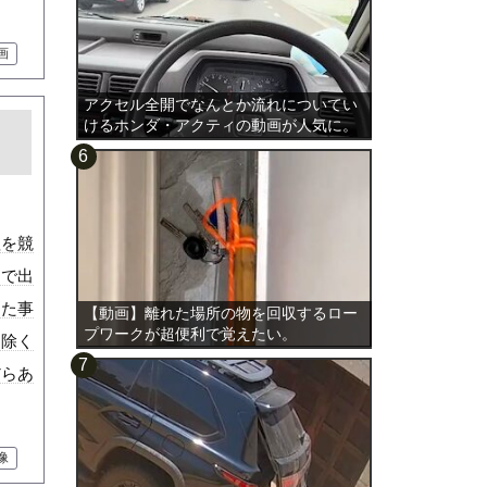
画
アクセル全開でなんとか流れについてい
けるホンダ・アクティの動画が人気に。
理を競
コで出
きた事
【動画】離れた場所の物を回収するロー
プワークが超便利で覚えたい。
り除く
だらあ
像