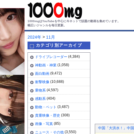
1000mgはYouTubeを中心に今ネットで話題の動画を集めています。
幅広いジャンルを毎日更新。
>
2024年
11月
カテゴリ別アーカイブ
(4,384)
ドライブレコーダー
(1,058)
神動画・神業
(9,472)
面白動画
(10,688)
衝撃映像
(4,597)
乗物系
(404)
感動系
(3,487)
動物・ペット
(308)
貴重映像・歴史
(85)
画像・写真
中国「大洪水！」中国
(3,550)
ニュース・その他