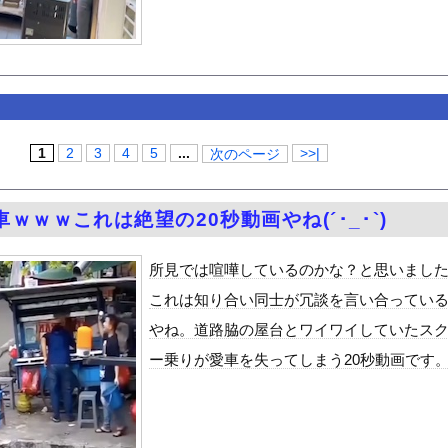
、遺書にトンデモない記述が見つかる・・・
好きな100人の彼女』17話感想 須藤育登場！ストイックな野球...
論争→次のターゲットはボディバッグ?パーカーもダメハーフパンツも...
ノさん尻を出すwwwwww
ター うっすらと谷間の裾野！！【GIF動画あり】
ンコ通ってたら、数十日単位の証拠写真撮られて会社クビになった
1
2
3
4
5
...
>>|
次のページ
の？
プリウスを笑った運転手、散る………
ｗｗｗこれは絶望の20秒動画やね(´･_･`)
ん、元手250万円を7年で7億円超えにｗｗｗ
で拡散してるおっぱいポロリ動画、何故か叩かれる・・・
所見では喧嘩しているのかな？と思いまし
をつき採用される
これは知り合い同士が冗談を言い合ってい
の出来事を漫画化した
やね。道路脇の屋台とワイワイしていたス
」ランキング、ついに発表される
ー乗りが愛車を失ってしまう20秒動画です
マラスクイーンボディがムチムチ可愛くてたまらんち
士が2度見する現場猫案件 ほか
がアジア人にケンカを売った結果ｗｗｗ」 ほか