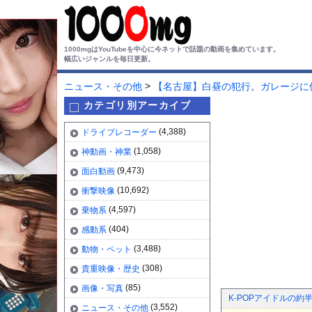
1000mgはYouTubeを中心に今ネットで話題の動画を集めています。
幅広いジャンルを毎日更新。
>
ニュース・その他
【名古屋】白昼の犯行。ガレージに
カテゴリ別アーカイブ
(4,388)
ドライブレコーダー
(1,058)
神動画・神業
(9,473)
面白動画
(10,692)
衝撃映像
(4,597)
乗物系
(404)
感動系
(3,488)
動物・ペット
(308)
貴重映像・歴史
(85)
画像・写真
K-POPアイドルの
(3,552)
ニュース・その他