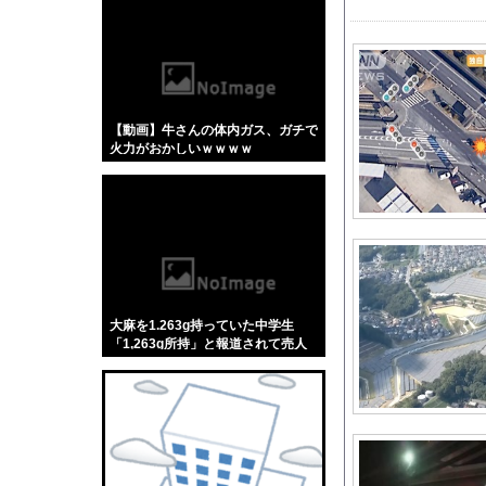
【悲報】「蕎麦」とか
【4/4】嫁が浮気を
大野智、ワイルドなヒ
日本代表DF冨安健洋
【動画】牛さんの体内ガス、ガチで
女子生徒「土下座しな
火力がおかしいｗｗｗｗ
【謎】秋元康（68）が
石破茂前総理「ウクラ
【後編】結婚13年目
【悲報】ゆうちゃみの
【画像】福原遥さん、
【動画】名古屋栄で不
大麻を1.263g持っていた中学生
【速報】京大病院、手
「1,263g所持」と報道されて売人
みたいにされてしまう
芸能界を引退した爆乳
アメリカの終戦に立ち
楽天ノーコン軍団、5
川底に沈んでいたマン