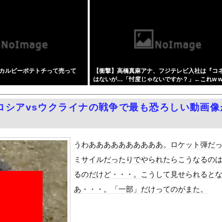
報を拡散した左派、間違いを指摘されても頑として認めなかった結果…...
ンプ、史上初の100万部割れ
温泉が湧き出るｗｗｗｗｗ
党の街宣車、ほんと碌でもないな
地雷女子をデカチンで理解らせる話』をrawやhitomiを使わ...
カルビーポテトチって売って
【衝撃】高橋真麻アナ、フジテレビ入社は『コ
の江口寿史さん、開き直って言い訳してしまう。全く反省してないと話...
はないが…「忖度じゃないですか？」←これw w 
ーパー堀大輔さん、リスナーから「寝たほうがいい！」と言われてガチ...
w w w w
務調査で知り合った納税者の自宅に出入りしお小遣い1億5000万...
ロシアvsウクライナの戦争で最も恐ろしい動画像
濡れ場がエロ過ぎる！ヘアヌード写真集の全裸、全盛期グラビア、最高...
黒木啓司、妻・宮崎麗果被告へのDV事案で逮捕されていた 宮崎は...
しかもL型エンジン…このS31Zいくらかかってるんだ…
うわああああああああああ。ロケット弾だ
Dと診断された当時、世間はまだPTSDという言葉は浸透されてい...
ミサイルだったりでやられたらこうなるの
て、ついに、、、
るのだけど・・・。こうして見せられると
代表監督を追及「なぜ負けたのか」
あ・・・。「一部」だけってのがまた。
べきか…1万年ぶり史上最大級の火山の兆し＝韓国の反応
いた。私が上に物を投げるフリをする → 猫はこうなります…