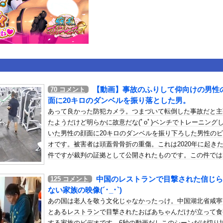
いうＡＶ女優ｗｗｗｗｗｗｗｗｗｗw
ックのり入れたけど出てこないの！！
ローンをネット発射装置で撃墜するウクライナ。
【動画】事故のふりして仰向けの男性
70
コメント
or 相互RSS
面に20キロのダンベルを振り落とした男。
g
が管理しています。 RSS設定 更新順130件まで。それ以降の古いも
あって良かった防犯カメラ。つまづいて転倒した事故だと主
たようだけど明らかに故意だな(ﾟoﾟ)ベンチでトレーニング
いた男性の顔面に20キロのダンベルを振り下ろした男性の
オです。被害者は頭蓋骨骨折の重傷。これは2020年に起き
件ですが裁判の証拠として公開されたものです。この件では
歳の男に懲役19ヶ月の有罪判決が出ています。
中国のレストランで目撃された信じら
125
コメント
ない家族の映像(´･_･`)
あの国は老人を敬う文化じゃなかったっけ。中国湖北省咸寧
とあるレストランで目撃されたおばあちゃんだけが立って食
する家族のビデオです。6秒の動画だしこのシーンだけ切り