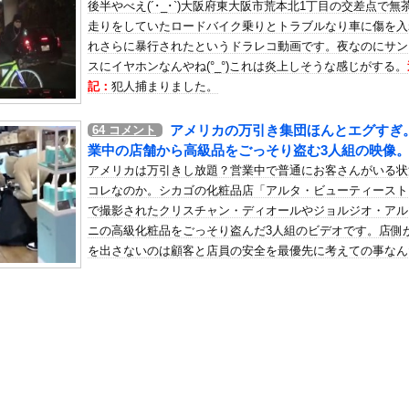
後半やべえ(´･_･`)大阪府東大阪市荒本北1丁目の交差点で無
ンサー、ライブ配信中に自殺
走りをしていたロードバイク乗りとトラブルなり車に傷を入
の机がこの女の子の椅子にされてたらｗｗｗ
れさらに暴行されたというドラレコ動画です。夜なのにサン
、可愛すぎる
スにイヤホンなんやね(°_°)これは炎上しそうな感じがする。
屈みで完全に見えてる動画が拡散されてしまう…
記：
犯人捕まりました。
いう地雷系の女子高生って好きじゃないの？
アメリカの万引き集団ほんとエグすぎ
64
コメント
ナンバーワンだ」 熊本地震直後の日本の対応のスピードに世界が衝撃
業中の店舗から高級品をごっそり盗む3人組の映像
にチン凸したアジア人短小男
、爆笑されてしまうｗｗｗ
アメリカは万引きし放題？営業中で普通にお客さんがいる状
た嫁。まさかと思い長男のDNA鑑定をするがいいな？と問うと、元嫁...
コレなのか。シカゴの化粧品店「アルタ・ビューティースト
で撮影されたクリスチャン・ディオールやジョルジオ・アル
ロシア軍兵士のHIV感染が2000％急増…ウクライナメディア！
ニの高級化粧品をごっそり盗んだ3人組のビデオです。店側
のSNS更新が1週間途絶え、様々な憶測が飛び交う。1週間ぶりの投...
を出さないのは顧客と店員の安全を最優先に考えての事なん
管理フォーーーーム！！！」
ど、被害額は1万ドルを超えたそうです。
の金庫触らないでよ！」キチママ『そこに金庫があったから、開けてみ...
締まったお尻っていいよね！ｗｗｗｗｗ
ーパーさん「寝たほうがいいのでは？」にガチでブチギレｗｗｗｗｗｗ...
飼い主の『レズプレイ』を見てドン引き・・・
イク確定の超大型新人が爆誕するwwwww黒髪清純乙女・黒川結、...