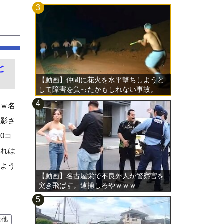
と
【動画】仲間に花火を水平撃ちしようと
して障害を負ったかもしれない事故。
ｗｗ名
撮影さ
00コ
これは
じよう
【動画】名古屋栄で不良外人が警察官を
突き飛ばす。逮捕しろやｗｗｗ
の他