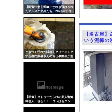
【衝撃】若い女の子か
【閲覧注意】塹壕ごと吹き飛ばされ
“アンダーヘア脱毛”
たアルメニア兵たち。2020年ナゴ
ルノ・カラバフ紛争の空爆映像まと
三山賀子アナと森山み
め。
【悲報】ロシア、じわ
今の時期 河口で釣れ
【名古屋】
『BanG Dream! Av
いう泥棒の
【動画】中国製自動車
【Mステ】西川貴教さ
どぎつく汚れた絨毯をクリーニング
する専門業者さんのお仕事動画が空
【悲報】埼玉県、何も
前の大ヒット。
FANZAで夏の動画5
【画像】カップラーメ
【朗報】ヒカキンなん
【Xの車窓から】オー
【ポロリ悲話】ネット
【画像】タトゥーだらけの美人海鮮
【衝撃】「かわいい虫
料理人、現る！！←コレはセクシー
過ぎてワイらにブッ刺さりまくりw
「アメリカのヤンキー
w w w w w w w w