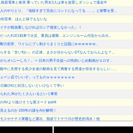
し路面電車と衝突 乗っていた男女3人は車を放置しダッシュで逃走中
人のやりとり、「地獄すぎて完全にコントになってる……」と衝撃を受...
の街宣車、ほんと碌でもないな
イナが核放棄しなければロシア侵攻しなかった」！
だったK1E1戦車で火災、乗員は避難…エンジンルーム付近から出火...
彩芽、ワイらにブッ刺さりまくりと話題にw w w w w w...
らする「甘い匂い」の正体、まさか分からないDTなんておらんよな？...
がらオ○ニーしろ！」⇒ 日本の男子生徒への性的いじめ動画がエロす...
殺中に失禁する美少女達の動画を見て興奮する男達が存在するらしい…...
ェーン店でいいぞ」ってものｗｗｗｗｗｗｗｗ
、明日嫁(34)と妊活しないといけなくて辛い
られたJKがたくさんいるという事実
AVより抜けそうな新ヌード part4
えるのか 200年の謎をAIが解明！
モスやナチス軍艦など露出、熱波でドナウ川が歴史的渇水！他
25年」中国軍と中国海警局「ﾌｨﾘﾋﾟﾝ船の追跡中に衝突！（8...