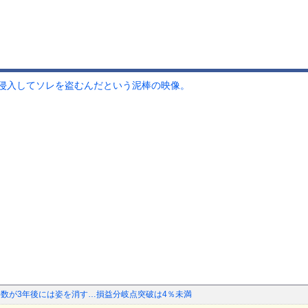
侵入してソレを盗むんだという泥棒の映像。
約半数が3年後には姿を消す…損益分岐点突破は4％未満