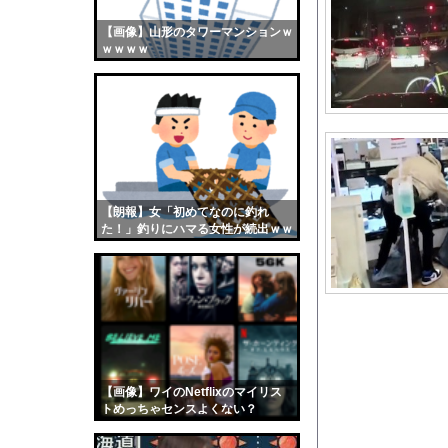
日本人女性インフルエ
【画像】山形のタワーマンションｗ
【画像】おまえらくん
ｗｗｗｗ
【画像】この女優さん
【朗報】齋藤飛鳥、前
【画像】おまえらこう
海外「日本よ、お前が
勇気を出して白人美女
10年もの間浮気して
【朗報】女「初めてなのに釣れ
た！」釣りにハマる女性が続出ｗｗ
ウクライナ侵攻以降、
ｗ
【配信者】「金バエ」
【画像】女の子「危機
私「ちょっと、人の家
【画像】日焼け口リの
【激怒】ショートスリ
【画像】ワイのNetflixのマイリス
【悲報】イッヌさん、
トめっちゃセンスよくない？
wwwwwww
イメージDVD界にブレ