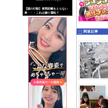
【画像】伊藤舞雪とか
【謎の行動】車間距離をとらない
【緊急】肛門にスティ
車・・・これは煽り運転？
お知らせ
【動画】ロシア軍のド
関連記事
Powered by livedo
1000m
このページは
示されません。