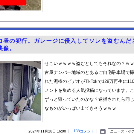
らする「甘い匂い」の正体、まさか分からないDTなんておらんよな？...
に中高年男性殺到のワケ…9年で患者数が200倍以上
なみアナ 巨乳 ＆ ノースリーブ！！【GIF動画あり】
じわと逝き始める
る美味い魚教えて
白昼の犯行。ガレージに侵入してソレを盗むんだ
e Mujica』7話感想 再び集まる5人！最後のCR...
映像。
のプラスチック部品強度がこちらｗｗｗｗｗｗｗｗｗ
ん 魅惑のマーメイドすぎるｗｗｗｗｗｗｗｗ
せこいｗｗｗｗ盗むとしてもそれなの？ｗ
観光地がない・・・
古屋ナンバー地域のとあるご自宅駐車場で
0％OFFキャンペーン第4弾が始まったぞー！
れた泥棒のビデオがTikTokで128万再生に11
ン食べるんだけどどれがいいかな！？w
メントを集める人気投稿になっています。
と実質200万円以上の支援物資を寄付してしまう・・・
ずっと狙っていたのかな？逮捕されたら同
ビスかと思ったら野生の炊飯器で草 ほか
なものがいっぱい出てきそうｗｗｗ
で拡散してるおっぱいポロリ動画、何故か叩かれる・・・
」ランキング、ついに発表される
がアジア人にケンカを売った結果ｗｗｗ」 ほか
138
2024年11月28日 16:00 ┃
コメント
┃
ニュース・そ