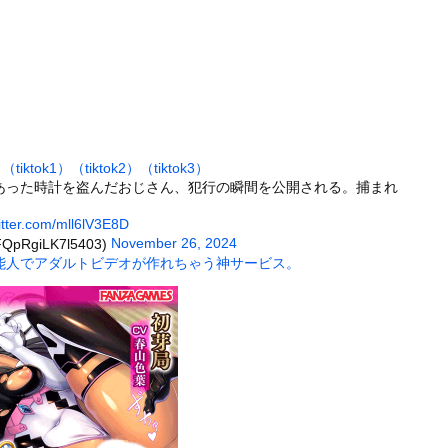
ンさん、溶けるｗｗｗｗｗｗｗｗｗｗｗｗｗｗ
たくなる「笑える画像・最高な画像」貼っていけｗｗｗｗｗ
出会った小学生と大人になってから再会し結婚した男、めちゃくちゃ叩...
』とか『社交辞令』がマジでわからなくて怖い
前を走る車に巨大な岩が直撃
「扉」が出現？ 最新パノラマ画像に写り込んだ人工物らしき地形を巡...
）
（tiktok1）
（tiktok2）
（tiktok3）
に夢中なアメリカ人は迷惑?」日本人の回答が的確すぎた
あった時計を盗んだおじさん、犯行の瞬間を公開される。捕まれ
ナさん、あずにゃんのあずにゃんが張ってしまう
witter.com/mll6lV3E8D
た。今日はおひとり様で！ → 一蘭みたいなカウンターはこちらです...
November 26, 2024
pRgiLK7l5403)
ータースライダーをやるとこうなる
能人でアダルトビデオが作れちゃう神サービス。
の大学ヤリサーの流出エロ動画（顔出し）が一番抜ける
代表に激怒！『惨憺たる結果、徹底的な刷新が必要だ』と監督や協会を...
唐揚げ屋ｗｗｗｗｗ
癖ブッ刺さりで精子ドクドク作られるわｗｗｗｗ
で行列、出来ない
に点火 マンホールが爆発しふた吹き飛ぶ