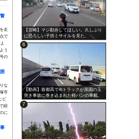
警
を走
【宮崎】マジ勘弁してほしい。久しぶり
に恐ろしい子供ミサイルを見た。
点で
だよ
よう
号の
、中
兵庫
囲
で
しな
りな
【動画】首都高で4tトラックが原因の玉
塚市
突き事故に巻き込まれた軽バンの車載。
たビ
らで紹
のに
事