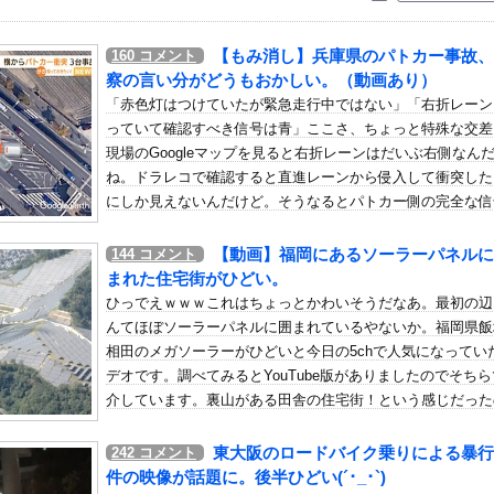
いう自炊最強のメシｗｗｗｗｗｗｗｗ
している。私の知らないスマホで連絡を取り合い、日中会ったりしてい...
【もみ消し】兵庫県のパトカー事故、
160
コメント
ゲ姿で加藤シゲアキのインスタに降臨！本人以外のSNSでは初？【画...
察の言い分がどうもおかしい。（動画あり）
の英プレミア・クリスタルパレス加入が正式決定 鎌田大地とチームメ...
「赤色灯はつけていたが緊急走行中ではない」「右折レーン
っていて確認すべき信号は青」ここさ、ちょっと特殊な交差
がらオ○ニーしろ！」⇒ 日本の男子生徒への性的いじめ動画がエ□す...
現場のGoogleマップを見ると右折レーンはだいぶ右側なん
20000曲の作詞ができた理由
ね。ドラレコで確認すると直進レーンから侵入して衝突した
イナが核放棄しなければロシア侵攻しなかった」！
にしか見えないんだけど。そうなるとパトカー側の完全な信
子供二人。主人が私を徹底的に嫌って、家を出る準備を始めてます。私...
見落としだよね。兵庫県加古川市平岡町中野の国道250号線
野東交差点で発生したパトカーと乗用車2台が絡む事故で、
【動画】福岡にあるソーラーパネルに
144
コメント
暴露で浮き彫りになる『恋愛リアリティー番組』の裏側がヤバイ・・・...
県警の言い分がどうにもおかしいと話題になっているビデオ
まれた住宅街がひどい。
意外とあるｗ他
す。警察官も人なんだから間違いはあるさ。なぜ素直に謝罪
ひっでえｗｗｗこれはちょっとかわいそうだなあ。最初の辺
良外人が警察官を突き飛ばす。逮捕しろやｗｗｗ
い(´･_･`)
んてほぼソーラーパネルに囲まれているやないか。福岡県飯
術ミスで『正常な脳』を摘出 → 患者は自発呼吸不可能な植物状態に
相田のメガソーラーがひどいと今日の5chで人気になってい
デオです。調べてみるとYouTube版がありましたのでそち
女、なぜか今もSNSでお◯ぱい画像を投稿！
介しています。裏山がある田舎の住宅街！という感じだった
はだかる壁、イスラエルはトランプ和平案に「同意せず」！
(´･_･`)
死球当ててサヨナラ負けｗ
東大阪のロードバイク乗りによる暴行
242
コメント
モスやナチス軍艦など露出、熱波でドナウ川が歴史的渇水！
件の映像が話題に。後半ひどい(´･_･`)