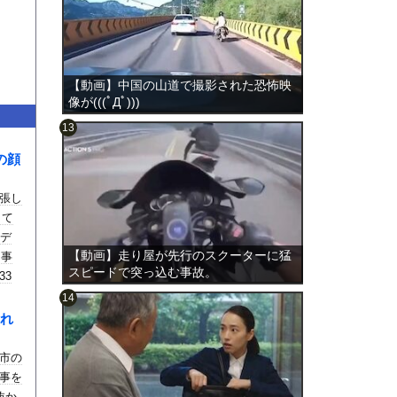
【動画】中国の山道で撮影された恐怖映
像が(((ﾟДﾟ)))
の顔
のは表
張し
して
ビデ
【動画】走り屋が先行のスクーターに猛
た事
スピードで突っ込む事故。
33
れ
市の
事を
抜か