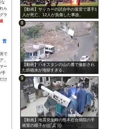
茶な
れら
【動画】サッカーの試合中の落雷で選手1
グラ
人が死亡、12人が負傷した事故。
追
。営
。
況で
ア」
【動画】パキスタンの山の麓で撮影され
マー
た鉄砲水が地獄すぎる。
が手
だけ
【動画】地震発生時の熊本総合病院の手
術室の様子が(((ﾟДﾟ)))