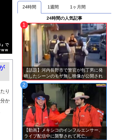
24時間
1週間
1ヶ月間
24時間の人気記事
ネ』で
w w
が
【話題】河内長野市で警官が包丁男に発
砲したシーンのモザ無し映像が公開され
る。
ったり
は分か
な
【動画】メキシコのインフルエンサー、
ライブ配信中に襲撃されて死亡。