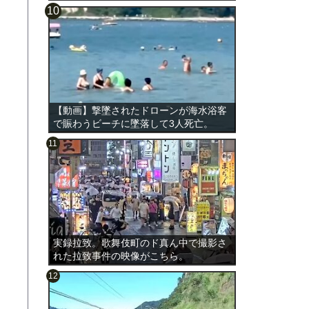
【動画】撃墜されたドローンが海水浴客
で賑わうビーチに墜落して3人死亡。
実録拉致。歌舞伎町のド真ん中で撮影さ
れた拉致事件の映像がこちら。