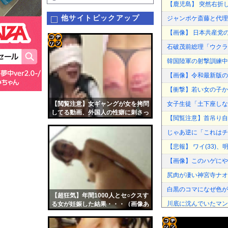
【鹿児島】 突然右折
他サイトピックアップ
ジャンポケ斎藤と代理
【画像】 日本共産党
石破茂前総理「ウクラ
コテ
韓国陸軍の射撃訓練中
リン
【画像】令和最新版の剛力
- 固
【衝撃】若い女の子か
定リ
【閲覧注意】女ギャングが女を拷問
女子生徒「土下座しな
ンク
してる動画、外国人の性癖に刺さっ
【閲覧注意】首吊り自
てしまう
自動
じゃあ逆に「これはチ
更新
【悲報】 ワイ(33)
ツー
【画像】このハゲにや
ル
尻肉が凄い神宮寺ナオの
白黒のコマになぜ色が見
【超狂気】年間1000人とセ○クスす
川底に沈んでいたマン
る女が妊娠した結果・・・（画像あ
り）
中国「衝突事故！（20