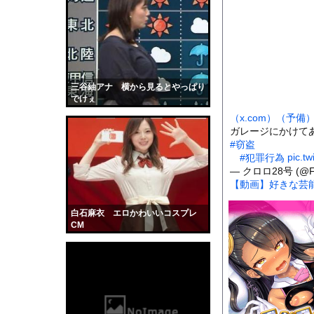
【画像】日本のライオ
【画像】思わず保存し
【衝撃】大学生の頃に
ASDなんやが『冗談
【動画】山道で落石。
三谷紬アナ 横から見るとやっぱり
でけぇ
またしても火星に謎の
（x.com）
（予備
【仰天】外国人「日本
ガレージにかけて
【画像】NHK女子ア
#窃盗
pic.t
#犯罪行為
彼女はお腹が空いてい
— クロロ28号 (@FQ
全く泳げない人がウォ
【動画】好きな芸
【黒歴史】こういう昔
白石麻衣 エロかわいいコスプレ
韓国人「安貞桓が韓国
CM
ケンタッキーとか言う
【画像】このAVが性
【悲報】味噌ラーメン
【中国】男の子が爆竹