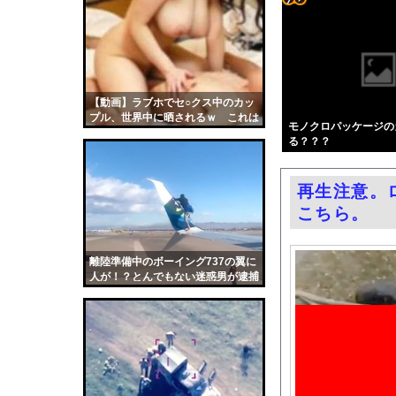
防弾ガラスの件で誤情
コテ
【悲報】週刊少年ジャ
リン
熊本地震で居酒屋から
- 固
【ニュース】日本共産
定リ
【動画】ラブホでセ○クス中のカッ
エロ漫画『後輩の小悪魔
プル、世界中に晒されるｗ これは
ンク
モノクロパッケージの
【悲報】トレパク絵師
エロい
る？？？
自動
【悲報】ショートスリ
更新
国税局職員（25）、税
再生注意。
ツー
佐藤寛子、ヌード乳首
こちら。
ル
【芸能】元EXILE・
過給なしで420ps。
離陸準備中のボーイング737の翼に
人が！？とんでもない迷惑男が逮捕
渡邊渚さん「私がPTS
される。
職場の人妻と不倫をし
韓国国会、サッカー前
日本旅行キャンセルす
うちのネコが目の前に