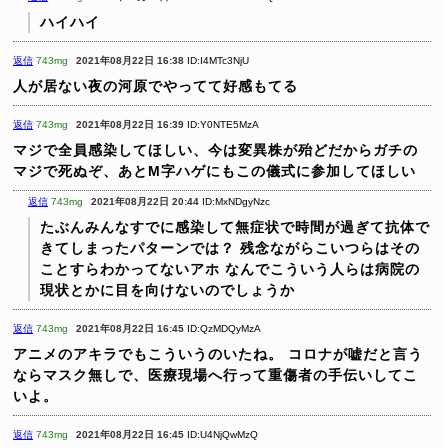
ハイハイ
返信
743mg
2021年08月22日 16:38
ID:I4MTc3NjU
人が居ない夜の河原でやってて好感もてる
返信
743mg
2021年08月22日 16:39
ID:Y0NTE5MzA
マジで全員感染してほしい、今は変異株が殆どだからガチの
マジで死ぬぞ、あとM字ハゲにもこの儀式に参加してほしい
返信
743mg
2021年08月22日 20:44
ID:MxNDgyNzc
たぶんみんなすでに感染して無症状で時間が過ぎて抗体で
きてしまったパターンでは？
残念ながらこいつらはその
ことすらわかってないアホ
なんでこういう人らは病院の
現状とかに目を向けないのでしょうか
返信
743mg
2021年08月22日 16:45
ID:QzMDQyMzA
アニメのアキラでもこういうのいたね。
コロナが嘘だと言う
ならマスク無しで、医療現場へ行って重傷者の手伝いしてこ
いよ。
返信
743mg
2021年08月22日 16:45
ID:U4NjQwMzQ