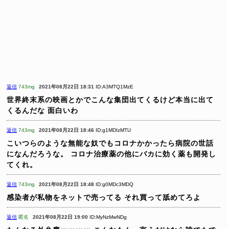
返信
743mg
2021年08月22日 18:31
ID:A3MTQ1MzE
世界終末系の映画とかでこんな集団出てくるけど本当に出て
くるんだな
面白いわ
返信
743mg
2021年08月22日 18:46
ID:g1MDIzMTU
こいつらのような無能な奴でもコロナかかったら病院の世話
になんだろうな。
コロナ治療薬の他にバカに効く薬も開発し
てくれ。
返信
743mg
2021年08月22日 18:48
ID:g0MDc3MDQ
感染者が私物をネットで売ってる
それ買って舐めてろよ
返信
匿名
2021年08月22日 19:00
ID:MyNzMwNDg