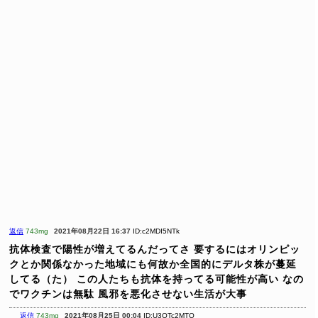
返信
743mg
2021年08月22日 16:37
ID:c2MDI5NTk
抗体検査で陽性が増えてるんだってさ
要するにはオリンピッ
クとか関係なかった地域にも何故か全国的にデルタ株が蔓延
してる（た）
この人たちも抗体を持ってる可能性が高い
なの
でワクチンは無駄
風邪を悪化させない生活が大事
返信
743mg
2021年08月25日 00:04
ID:U3OTc2MTQ