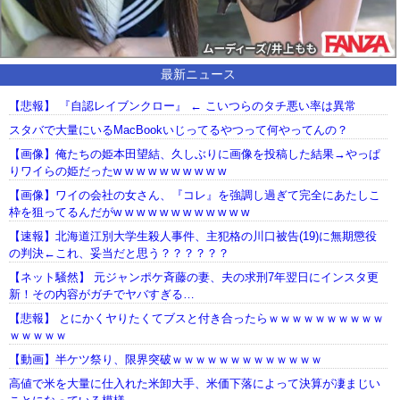
最新ニュース
【悲報】 『自認レイブンクロー』 ← こいつらのタチ悪い率は異常
スタバで大量にいるMacBookいじってるやつって何やってんの？
【画像】俺たちの姫本田望結、久しぶりに画像を投稿した結果→やっぱ
りワイらの姫だったw w w w w w w w w w
【画像】ワイの会社の女さん、『コレ』を強調し過ぎて完全にあたしこ
枠を狙ってるんだがw w w w w w w w w w w w
【速報】北海道江別大学生殺人事件、主犯格の川口被告(19)に無期懲役
の判決←これ、妥当だと思う？？？？？？
【ネット騒然】 元ジャンポケ斉藤の妻、夫の求刑7年翌日にインスタ更
新！その内容がガチでヤバすぎる…
【悲報】 とにかくヤりたくてブスと付き合ったらｗｗｗｗｗｗｗｗｗｗ
ｗｗｗｗｗ
【動画】半ケツ祭り、限界突破ｗｗｗｗｗｗｗｗｗｗｗｗｗ
高値で米を大量に仕入れた米卸大手、米価下落によって決算が凄まじい