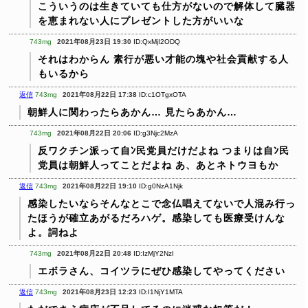
こういうのは生きていても仕方がないので解体して臓器
を恵まれない人にプレゼントした方がいいな
743mg
2021年08月23日 19:30
ID:QxMjI2ODQ
それはわからん
素行が悪い才能の塊や社会貢献する人
もいるから
返信
743mg
2021年08月22日 17:38
ID:c1OTgxOTA
朝鮮人に関わったらあかん…
見たらあかん…
743mg
2021年08月22日 20:06
ID:g3Njc2MzA
反ワクチン派って自ﾝ民党員だけだよね
つまりは自ﾝ民
党員は朝鮮人ってことだよね
あ、あとネトウヨもか
返信
743mg
2021年08月22日 19:10
ID:g0NzA1Njk
感染したいならそんなとこで念仏唱えてないで人混み行っ
たほうが確立あがるだろハゲ。感染しても医療受けんな
よ。詞ねよ
743mg
2021年08月22日 20:48
ID:IzMjY2NzI
エボラさん、コイツラにぜひ感染してやってください
返信
743mg
2021年08月23日 12:23
ID:I1NjY1MTA