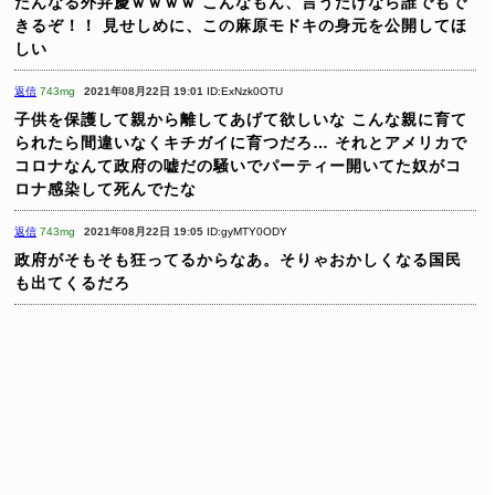
たんなる外弁慶ｗｗｗｗ
こんなもん、言うだけなら誰でもで
きるぞ！！
見せしめに、この麻原モドキの身元を公開してほ
しい
返信
743mg
2021年08月22日 19:01
ID:ExNzk0OTU
子供を保護して親から離してあげて欲しいな
こんな親に育て
られたら間違いなくキチガイに育つだろ…
それとアメリカで
コロナなんて政府の嘘だの騒いでパーティー開いてた奴がコ
ロナ感染して死んでたな
返信
743mg
2021年08月22日 19:05
ID:gyMTY0ODY
政府がそもそも狂ってるからなあ。そりゃおかしくなる国民
も出てくるだろ