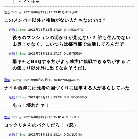
ソつくなよ
返信
743mg
2021年08月22日 16:13
ID:QzODIyMTg
このメンバー以外と接触がない人たちなのでは？
返信
743mg
2021年08月22日 17:20
ID:I4MjQzMTQ
後ろのマンションの明かりが見えない？
誰も住んでない
山奥じゃなく、こいつらは都市部で生活してるんだぞ
返信
743mg
2021年08月22日 17:37
ID:c3NTI5NjM
陽キャとBBQする方がより確実に観戦できる気がする
こ
の集まり以外外に出てなさそうだし
返信
743mg
2021年08月22日 16:15
ID:Y0MjgwNDA
ナイル西岸には死者の国づくりに従事する人が暮らしていた
返信
743mg
2021年08月22日 19:26
ID:MzMDQ0MDQ
あっ！壊れたァ！
返信
743mg
2021年08月22日 16:15
ID:AzMzEzMTE
コックリさんのパクリだろ！（怒）
返信
743mg
2021年08月22日 18:14
ID:QxNjU5Njg