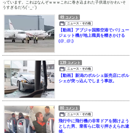
っています。これはなんぞｗｗｗこれに巻き込まれた子供達がかわいそ
うすぎるだろ(´･_･`)
49
コメント
ニュース・その他
【動画】アブジャ国際空港でバリュー
ジェット機が地上職員を轢きかける
(@_@;)
139
コメント
ニュース・その他
【動画】新潟のポルシェ販売店にポル
シェが突っ込んでしまう事故。
80
コメント
ニュース・その他
飛行中に飛行機の非常ドアを開けよう
とした男、乗客らに取り押さえられ逮
捕。