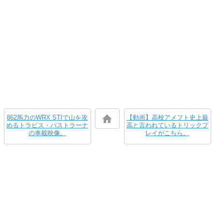
862馬力のWRX STIで山を攻
【動画】高校アメフト史上最
めるトラビス・パストラーナ
高と言われているトリックプ
の車載映像。
レイがこちら。