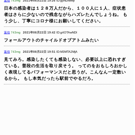
返信
743mg
2021年08月22日 19:26
ID:gyNDIwMjI
日本の感染者は１２８万人だから、１００人に１人、症状患
者はさらに少ないので残念ながらハズレたんでしょうね。
も
う少し、丁寧にコロナ様にお願いしてください。
返信
743mg
2021年08月22日 19:42
ID:g4OTAwNDI
フォールアウトのチャイルドオブアトムみたい
返信
743mg
2021年08月22日 19:51
ID:M3MTA2MjA
見てみろ。感染したくても感染しない、必要以上に恐れすぎ
ている。普段の生活を取り戻そう。
ってのをおもしろおかし
く表現してるパフォーマンスだと思うが。こんなん一定数い
るから。
もし本気だったら駅前でやるだろ。