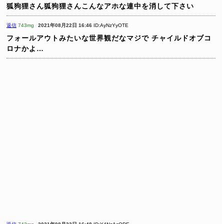
狐狗狸さん狐狗狸さんこんなアホな連中を消して下さい
返信
743mg
2021年08月22日 16:46
ID:AyNzYyOTE
フォールアウトみたいな世界観だなマジで
チャイルドオブコ
ロナかよ…