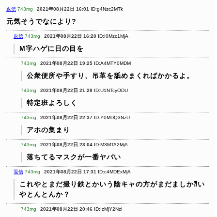
返信
743mg
2021年08月22日 16:01
ID:g4Nzc2MTk
元気そうでなにより?
返信
743mg
2021年08月22日 16:20
ID:I0Mzc1MjA
M字ハゲに日の目を
743mg
2021年08月22日 19:25
ID:A4MTY0MDM
公衆便所や手すり、吊革を舐めまくればかかるよ。
743mg
2021年08月22日 21:28
ID:U1NTcyODU
特定班よろしく
743mg
2021年08月22日 22:37
ID:Y0MDQ3NzU
アホの集まり
743mg
2021年08月22日 23:04
ID:M3MTA2MjA
落ちてるマスクが一番ヤバい
返信
743mg
2021年08月22日 17:31
ID:c4MDExMjA
これやとまだ撮り鉄とかいう陰キャの方がまだましか⁈い
やとんとんか？
743mg
2021年08月22日 20:46
ID:IzMjY2NzI