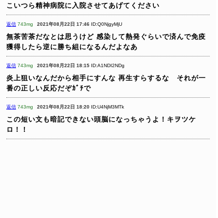
こいつら精神病院に入院させてあげてください
返信
743mg
2021年08月22日 17:46
ID:Q0NjgyMjU
無茶苦茶だなとは思うけど
感染して熱発ぐらいで済んで免疫
獲得したら逆に勝ち組になるんだよなあ
返信
743mg
2021年08月22日 18:15
ID:A1NDI2NDg
炎上狙いなんだから相手にすんな
再生すらするな それが一
番の正しい反応だぞｶﾞﾁで
返信
743mg
2021年08月22日 18:20
ID:U4NjM3MTk
この短い文も暗記できない頭脳になっちゃうよ！キヲツケ
ロ！！