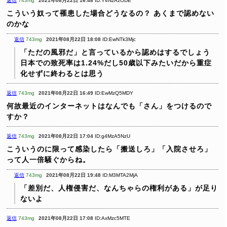
返信
743mg
2021年08月22日 16:48
ID:Y4NzAzODE
こういう奴って罹患した場合どうなるの？
あくまで認めない
のかな
返信
743mg
2021年08月22日 18:08
ID:EwNTk3Mjc
「ただの風邪だ」と言っているから認めはするでしょう
日本での致死率は1.24%だし50歳以下みたいだから重症
化せずに終わるとは思う
返信
743mg
2021年08月22日 16:49
ID:EwMzQ5MDY
何故最近のインターネットはなんでも「さん」をつけるので
すか？
返信
743mg
2021年08月22日 17:04
ID:g4MzA5NzU
こういうのに限って感染したら「搬送しろ」「入院させろ」
って人一倍騒ぐからね。
返信
743mg
2021年08月22日 19:48
ID:M3MTA2MjA
「差別だ、人権侵害だ、なんちゃらの権利がある」が足り
ないよ
返信
743mg
2021年08月22日 17:08
ID:AxMzc5MTE