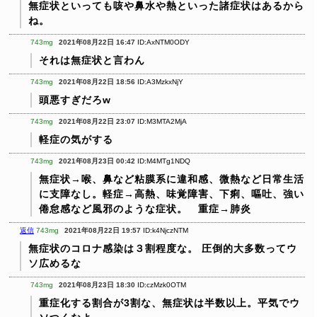
無症状といっても咳や鼻水や熱といった諸症状はあるから
ね。
743mg
2021年08月22日 16:47
ID:AxNTM0ODY
それは無症状と言わん
743mg
2021年08月22日 18:56
ID:A3MzkxNjY
頭悪すぎだろw
743mg
2021年08月22日 23:07
ID:M3MTA2MjA
軽症の気がする
743mg
2021年08月23日 00:42
ID:M4MTg1NDQ
無症状→喉、鼻など粘膜系に違和感、微熱など日常生活
に支障なし。軽症→高熱、味覚障害、下痢、嘔吐、強い
倦怠感など風邪のような症状。 重症→肺炎
返信
743mg
2021年08月22日 19:57
ID:k4NjczNTM
無症状のコロナ感染は３割程度な。
圧倒的大多数ってウ
ソ広めるな
743mg
2021年08月23日 18:30
ID:czMzk0OTM
重症化する割合が3割な、無症状は半数以上。平気でウ