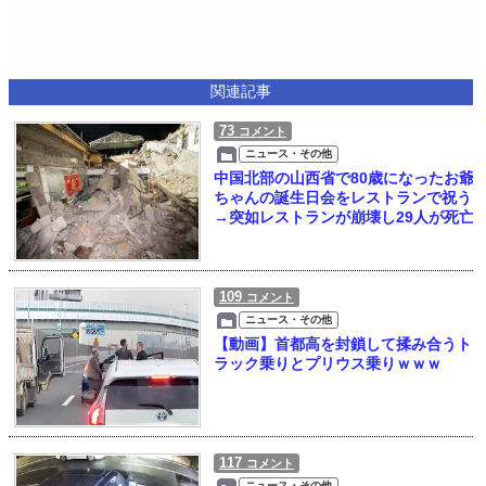
関連記事
73
コメント
ニュース・その他
中国北部の山西省で80歳になったお爺
ちゃんの誕生日会をレストランで祝う
→突如レストランが崩壊し29人が死亡
109
コメント
ニュース・その他
【動画】首都高を封鎖して揉み合うト
ラック乗りとプリウス乗りｗｗｗ
117
コメント
ニュース・その他