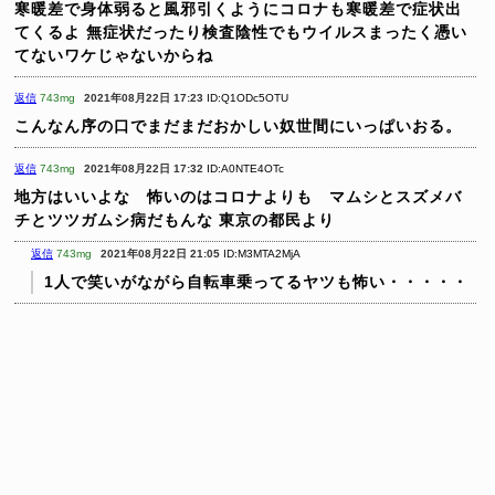
寒暖差で身体弱ると風邪引くようにコロナも寒暖差で症状出
てくるよ
無症状だったり検査陰性でもウイルスまったく憑い
てないワケじゃないからね
返信
743mg
2021年08月22日 17:23
ID:Q1ODc5OTU
こんなん序の口でまだまだおかしい奴世間にいっぱいおる。
返信
743mg
2021年08月22日 17:32
ID:A0NTE4OTc
地方はいいよな 怖いのはコロナよりも マムシとスズメバ
チとツツガムシ病だもんな
東京の都民より
返信
743mg
2021年08月22日 21:05
ID:M3MTA2MjA
1人で笑いがながら自転車乗ってるヤツも怖い・・・・・