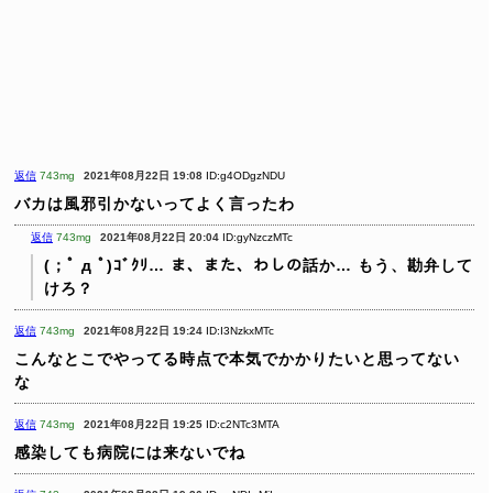
返信
743mg
2021年08月22日 19:08
ID:g4ODgzNDU
バカは風邪引かないってよく言ったわ
返信
743mg
2021年08月22日 20:04
ID:gyNzczMTc
(；ﾟ д ﾟ)ｺﾞｸﾘ… ま、また、わしの話か… もう、勘弁して
けろ？
返信
743mg
2021年08月22日 19:24
ID:I3NzkxMTc
こんなとこでやってる時点で本気でかかりたいと思ってない
な
返信
743mg
2021年08月22日 19:25
ID:c2NTc3MTA
感染しても病院には来ないでね