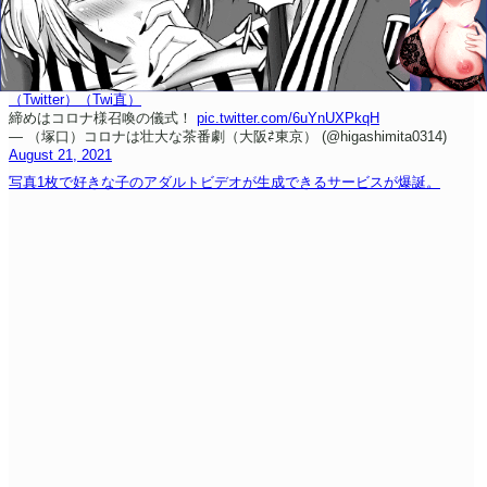
（Twitter）
（Twi直）
締めはコロナ様召喚の儀式！
pic.twitter.com/6uYnUXPkqH
— （塚口）コロナは壮大な茶番劇（大阪⇄東京） (@higashimita0314)
August 21, 2021
写真1枚で好きな子のアダルトビデオが生成できるサービスが爆誕。