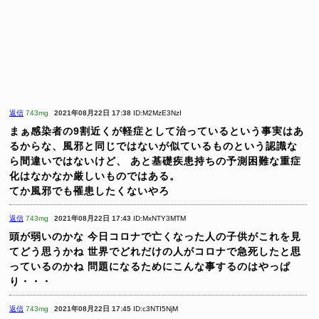
返信
743mg
2021年08月22日 17:38
ID:M2MzE3NzI
まぁ感染者の9割近くが軽症として治っているという事実はあ
るからな、風邪と同じではないが似ているものという認識な
ら間違いではないけど、
あと基礎疾患持ちの予測困難な重症
化はなかなか厳しいものではある。
てか風邪でも罹患したくないやろ
返信
743mg
2021年08月22日 17:43
ID:MxNTY3MTM
頭が弱いのかな
今日コロナで亡くなった人の子供がこれを見
てどう思うかね
世界でどれだけの人がコロナで急死したと思
っているのかね
問題になるためにこんな事するのはやっぱ
り・・・
返信
743mg
2021年08月22日 17:45
ID:c3NTI5NjM