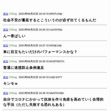
返信
743mg
2021年08月22日 16:19
ID:M5NTc4Njk
社会不安が蔓延するとこういうのが必ず出てくるもんだ
返信
743mg
2021年08月22日 16:20
ID:UwODI3Njc
んー香ばしい
返信
743mg
2021年08月22日 16:27
ID:M3NjEzMjc
単に目立ちたいだけのパフォーマンスかな？
返信
743mg
2021年08月22日 16:30
ID:M1MTM5OTc
普通に迷惑防止条例違反
返信
743mg
2021年08月22日 16:33
ID:IzMjY4NTY
キンモｗ
返信
743mg
2021年08月22日 16:36
ID:MwNTE4MjA
自分でコロナにかかって抗体を作り免疫を高めていく合理的
な手法（ただし失敗する恐れもある）