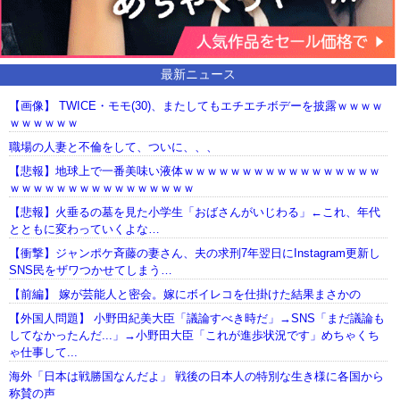
最新ニュース
【画像】 TWICE・モモ(30)、またしてもエチエチボデーを披露ｗｗｗｗ
ｗｗｗｗｗｗ
職場の人妻と不倫をして、ついに、、、
【悲報】地球上で一番美味い液体ｗｗｗｗｗｗｗｗｗｗｗｗｗｗｗｗｗ
ｗｗｗｗｗｗｗｗｗｗｗｗｗｗｗｗ
【悲報】火垂るの墓を見た小学生「おばさんがいじわる」←これ、年代
とともに変わっていくよな…
【衝撃】ジャンポケ斉藤の妻さん、夫の求刑7年翌日にInstagram更新し
SNS民をザワつかせてしまう…
【前編】 嫁が芸能人と密会。嫁にボイレコを仕掛けた結果まさかの
【外国人問題】 小野田紀美大臣「議論すべき時だ」→SNS「まだ議論も
してなかったんだ...」→小野田大臣「これが進歩状況です」めちゃくち
ゃ仕事して...
海外「日本は戦勝国なんだよ」 戦後の日本人の特別な生き様に各国から
称賛の声