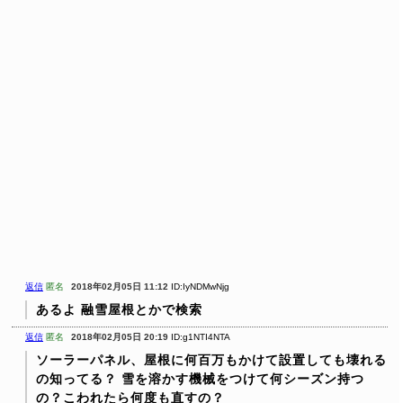
返信
匿名
2018年02月05日 11:12
ID:IyNDMwNjg
あるよ
融雪屋根とかで検索
返信
匿名
2018年02月05日 20:19
ID:g1NTI4NTA
ソーラーパネル、屋根に何百万もかけて設置しても壊れる
の知ってる？
雪を溶かす機械をつけて何シーズン持つ
の？こわれたら何度も直すの？