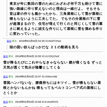
東京が年に数回の雪のためにわざわざ何千万も掛けて雪に
強い路線に作り変えないのと理由は一緒だよ。
そもそも
昔は家の作りも脆かったから、三角屋根にして雪が屋根に
積もらないように工夫してた。
でもその分屋根の下に雪
が超溜まるので、住宅が増えて行くのと同じくして雪の重
さに耐えるように頑丈な作りにして屋根に雪を溜める作り
に変わっていった。
返信
匿名
2018年02月06日 02:39
ID:MxMTI3Nzk
頭の固い奴らばっかだな
２１の動画を見ろ
返信
匿名
2018年02月04日 23:55
ID:U1ODQ2NzE
雪が降るたびにこれやらなきゃならない
腰が痛くなる
ずっと
天気が悪くて気分が陰鬱としてくる
返信
匿名
2018年02月04日 23:57
ID:U0MzUxMjI
雪国ハンパないな、腰痛持ちにはキツイ…
雪が積もらない屋
根とかないもんかね
積もってもベルトコンベア式の屋根にし
とくとか
返信
匿名
2018年02月04日 23:58
ID:ExNzM5NTk