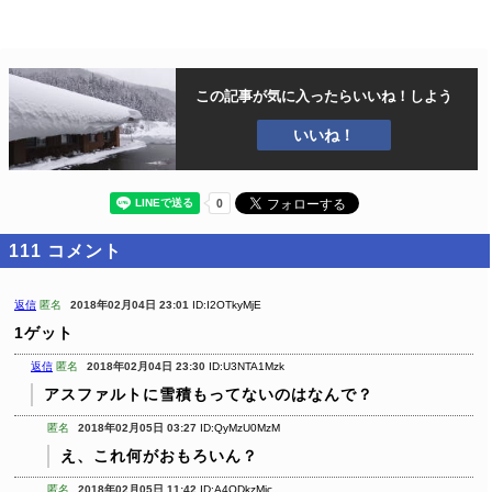
この記事が気に入ったら
いいね！しよう
いいね！
111
コメント
返信
匿名
2018年02月04日 23:01
ID:I2OTkyMjE
1ゲット
返信
匿名
2018年02月04日 23:30
ID:U3NTA1Mzk
アスファルトに雪積もってないのはなんで？
匿名
2018年02月05日 03:27
ID:QyMzU0MzM
え、これ何がおもろいん？
匿名
2018年02月05日 11:42
ID:A4ODkzMjc