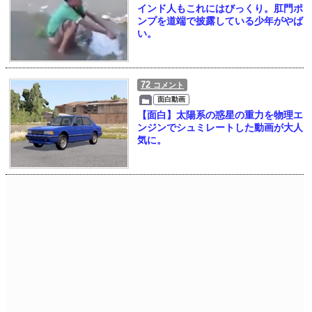
インド人もこれにはびっくり。肛門ポ
ンプを道端で披露している少年がやば
い。
72
コメント
面白動画
【面白】太陽系の惑星の重力を物理エ
ンジンでシュミレートした動画が大人
気に。