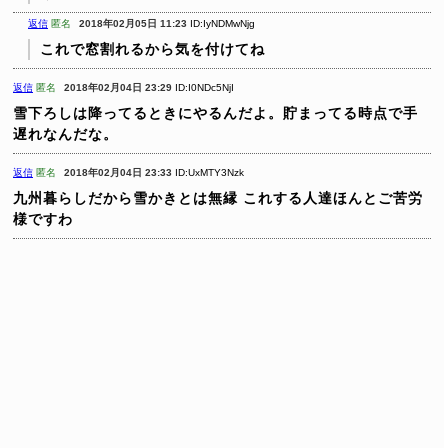
返信
匿名
2018年02月05日 11:23
ID:IyNDMwNjg
これで窓割れるから気を付けてね
返信
匿名
2018年02月04日 23:29
ID:I0NDc5NjI
雪下ろしは降ってるときにやるんだよ。貯まってる時点で手
遅れなんだな。
返信
匿名
2018年02月04日 23:33
ID:UxMTY3Nzk
九州暮らしだから雪かきとは無縁
これする人達ほんとご苦労
様ですわ