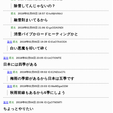
除雪してんじゃないの？
匿名
2018年02月05日 18:57
ID:kzMjA4MzU
融雪剤まいてるから
匿名
2018年02月05日 21:06
ID:gzODA0NDI
消雪パイプかロードヒーティングかと
返信
匿名
2018年02月06日 19:39
ID:EwOTA4ODA
白い悪魔を叩いて砕く
返信
匿名
2018年02月04日 23:05
ID:UxOTI0MTE
日本には四季がある
返信
匿名
2018年02月05日 09:02
ID:E2NDUxOTc
梅雨の季節があるから日本は五季です
返信
匿名
2018年02月05日 23:03
ID:MwMDgwODM
秋雨前線もあるから6季にしよう
返信
匿名
2018年02月04日 23:06
ID:QyOTM3MTI
ちよっとやりたい