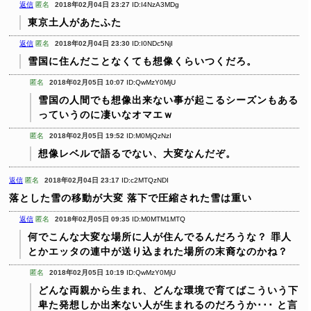
返信
匿名
2018年02月04日 23:27
ID:I4NzA3MDg
東京土人があたふた
返信
匿名
2018年02月04日 23:30
ID:I0NDc5NjI
雪国に住んだことなくても想像くらいつくだろ。
匿名
2018年02月05日 10:07
ID:QwMzY0MjU
雪国の人間でも想像出来ない事が起こるシーズンもある
っていうのに凄いなオマエｗ
匿名
2018年02月05日 19:52
ID:M0MjQzNzI
想像レベルで語るでない、大変なんだぞ。
返信
匿名
2018年02月04日 23:17
ID:c2MTQzNDI
落とした雪の移動が大変
落下で圧縮された雪は重い
返信
匿名
2018年02月05日 09:35
ID:M0MTM1MTQ
何でこんな大変な場所に人が住んでるんだろうな？
罪人
とかエッタの連中が送り込まれた場所の末裔なのかね？
匿名
2018年02月05日 10:19
ID:QwMzY0MjU
どんな両親から生まれ、どんな環境で育てばこういう下
卑た発想しか出来ない人が生まれるのだろうか･･･
と言