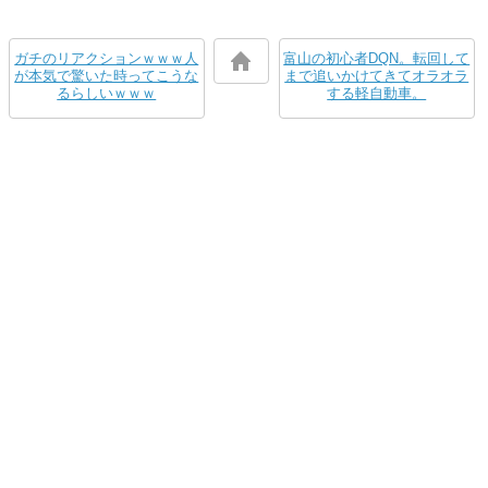
ガチのリアクションｗｗｗ人
富山の初心者DQN。転回して
が本気で驚いた時ってこうな
まで追いかけてきてオラオラ
るらしいｗｗｗ
する軽自動車。