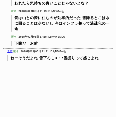
われたら気持ちの良いことじゃないよな？
匿名
2018年02月05日 11:19
ID:IyNDMwNjg
昔は山との際に住むのが効率的だった
雪降るとこは水
に困ることは少ないし
今はインフラ整って過疎化の一
途
匿名
2018年02月05日 17:15
ID:kyNjY3MDU
下賤だ お前
返信
匿名
2018年02月05日 11:21
ID:IyNDMwNjg
ねーそうだよね
雪下ろし3：7雪掘りって感じよね