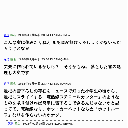
返信
匿名
2018年02月04日 23:34
ID:A4Mzc0MzA
こんな所に住みたくねえ
まあ金が無けりゃしょうがないんだ
ろうけどなｗ
返信
匿名
2018年02月04日 23:36
ID:E1MjQxNzk
丈夫に作られているかしら？ そうかもね。
落とした雪の処
理も大変です
返信
匿名
2018年02月04日 23:47
ID:EzOTQwNDg
屋根の雪下ろしの存在をニュースで知った小学生の頃から、
屋根にスライドする「電熱線スチロールカッター」のような
ものを取り付ければ簡単に雪下ろしできるんじゃないかと思
ってて、電熱線なり、ホットカーペットならぬ「ホットルー
フ」なりを作らないのかナゾ。
返信
匿名
2018年02月05日 00:08
ID:MxNzEyNjc