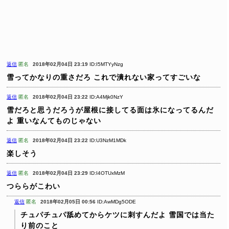
返信
匿名
2018年02月04日 23:19
ID:I5MTYyNzg
雪ってかなりの重さだろ
これで潰れない家ってすごいな
返信
匿名
2018年02月04日 23:22
ID:A4Mjk0NzY
雪だろと思うだろうが屋根に接してる面は氷になってるんだ
よ
重いなんてものじゃない
返信
匿名
2018年02月04日 23:22
ID:U3NzM1MDk
楽しそう
返信
匿名
2018年02月04日 23:29
ID:I4OTUxMzM
つららがこわい
返信
匿名
2018年02月05日 00:56
ID:AwMDg5ODE
チュパチュパ舐めてからケツに刺すんだよ
雪国では当た
り前のこと