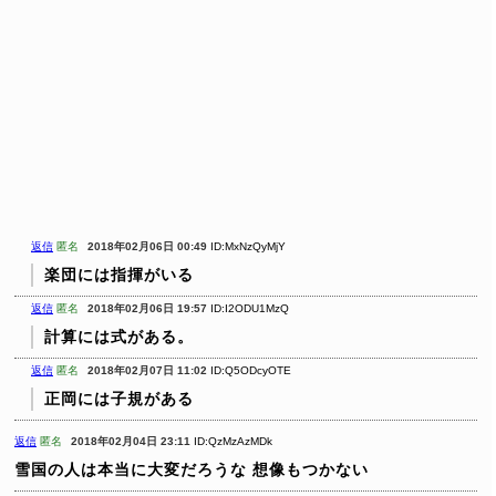
返信
匿名
2018年02月06日 00:49
ID:MxNzQyMjY
楽団には指揮がいる
返信
匿名
2018年02月06日 19:57
ID:I2ODU1MzQ
計算には式がある。
返信
匿名
2018年02月07日 11:02
ID:Q5ODcyOTE
正岡には子規がある
返信
匿名
2018年02月04日 23:11
ID:QzMzAzMDk
雪国の人は本当に大変だろうな
想像もつかない