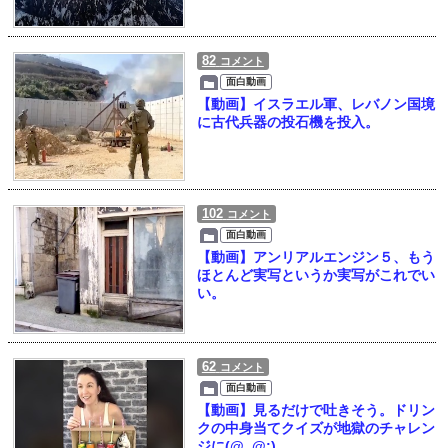
82
コメント
面白動画
【動画】イスラエル軍、レバノン国境
に古代兵器の投石機を投入。
102
コメント
面白動画
【動画】アンリアルエンジン５、もう
ほとんど実写というか実写がこれでい
い。
62
コメント
面白動画
【動画】見るだけで吐きそう。ドリン
クの中身当てクイズが地獄のチャレン
ジに(@_@;)