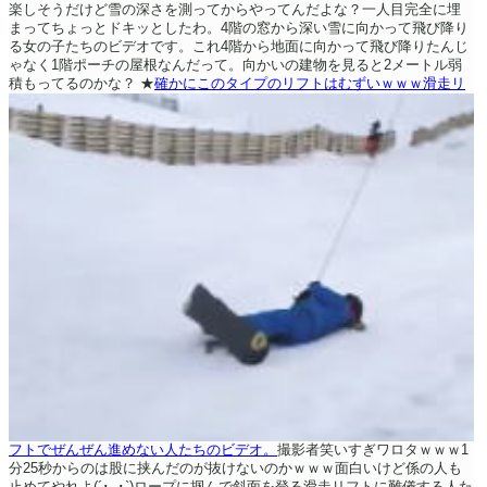
楽しそうだけど雪の深さを測ってからやってんだよな？一人目完全に埋
まってちょっとドキッとしたわ。4階の窓から深い雪に向かって飛び降り
る女の子たちのビデオです。これ4階から地面に向かって飛び降りたんじ
ゃなく1階ポーチの屋根なんだって。向かいの建物を見ると2メートル弱
積もってるのかな？
★
確かにこのタイプのリフトはむずいｗｗｗ滑走リ
フトでぜんぜん進めない人たちのビデオ。
撮影者笑いすぎワロタｗｗｗ1
分25秒からのは股に挟んだのが抜けないのかｗｗｗ面白いけど係の人も
止めてやれよ(´･_･`)ロープに掴んで斜面を登る滑走リフトに難儀する人た