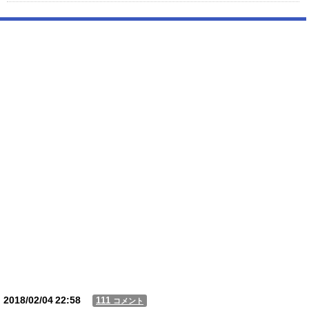
【画像】サンモニの女子アナさん、日曜の朝から素材を提供してしまう
【動画】USJの禁止エリアに子どもたちが続々乱入 → スタッフが注意し
ても止まらない事態に
Powered by livedoor 相互RSS
2018/02/04
22:58
111
コメント