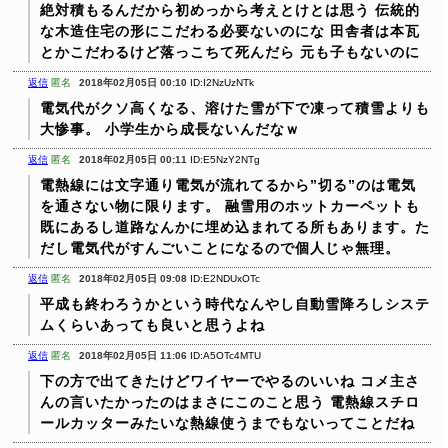
絶対積もるんだから初めっから考えとけとは思う
伝統的
な木造住宅の形にこだわる必要ないのにな
田舎者は本瓦
とかこだわるけど落っこちて死んだら
元も子もないのに
返信
匿名
2018年02月05日 00:10
ID:I2NzUzNTk
電気代がクソ高くなる、溶けた雪が下で凍って積雪よりも
大惨事。
小学生から成長ないんだなｗ
返信
匿名
2018年02月05日 00:11
ID:E5NzY2NTg
電熱線には文字通り電気が流れてるから”切る”のは電気
を通さない物に限ります。
融雪用のホットカーペットも
既にあるし道路なんかに埋め込まれてる所もあります。た
だし電気代がすんごいことになるので個人じゃ無理。
返信
匿名
2018年02月05日 09:08
ID:E2NDUxOTc
平成も終わろうかという時代なんやし自動雪降ろしシステ
ムくらいあっても良いと思うよね
返信
匿名
2018年02月05日 11:06
ID:A5OTc4MTU
下の方で出てきたけどワイヤーでやるのいいね
コメ主さ
んの言いたかったのはまさにこのこと思う
電熱線スチロ
ールカッターみたいな熱線使うまでもないってことだね