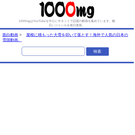
1000mgはYouTubeを中心に今ネットで話題の動画を集めています。
幅
広いジャンルを毎日更新。
面白動画
>
屋根に積もった大雪を叩いて落とす！海外で人気の日本の
雪国動画。