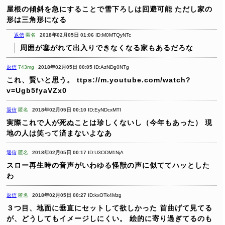
屋根の傾斜を急にすることで雪下ろしは回避可能
ただし家の
形は三角形になる
返信
匿名
2018年02月05日 01:06
ID:M0MTQyNTc
周囲が塞がれて出入りできなくなる家もあるだろな
返信
743mg
2018年02月05日 00:05
ID:AzNDg0NTg
これ、賢いと思う。
ttps://m.youtube.com/watch?
v=Ugb5fyaVZx0
返信
匿名
2018年02月05日 00:10
ID:EyNDcxMTI
実際これで人が死ぬことは珍しくないし（今年もあった）
現
地の人は笑って済まないよなあ
返信
匿名
2018年02月05日 00:17
ID:U3ODM1NjA
スロー再生時の音声がいわゆる怪獣の声に似ててハッとした
わ
返信
匿名
2018年02月05日 00:27
ID:kxOTk4Mzg
３つ目、地面に垂直にセットして欲しかった
首曲げて見てる
が、どうしてもイメージしにくい。
絵的に寄り過ぎてるのも