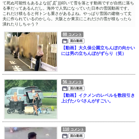
て死ぬ可能性もあるよな(((ﾟДﾟ)))叩いて雪を落とす動画ですが自然に落ち
る事だってあるんだし。海外で人気になっていた日本の雪国動画です。
これだけ積もると何トンも重さがあるよね。やっぱり雪国の建物って丈
夫に作られているのかしら。大阪とか東京にこれだけの雪が積もったら
潰れたりしちゃう？
88
コメント
面白動画
【動画】大久保公園立ちんぼの向かい
には男の立ちんぼがずらり（笑）
56
コメント
面白動画
【動画】イクメンのレベルを数段引き
上げたパパさんがすごい。
110
コメント
面白動画