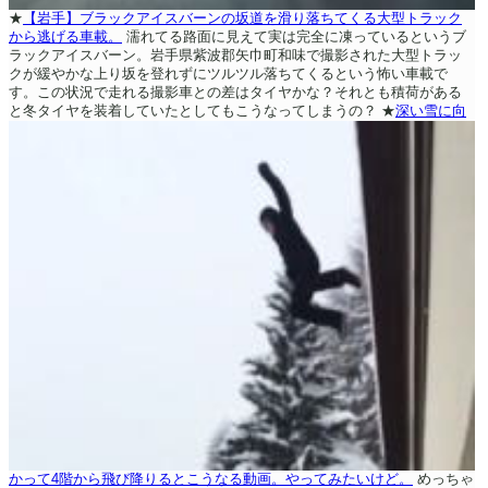
★
【岩手】ブラックアイスバーンの坂道を滑り落ちてくる大型トラック
から逃げる車載。
濡れてる路面に見えて実は完全に凍っているというブ
ラックアイスバーン。岩手県紫波郡矢巾町和味で撮影された大型トラッ
クが緩やかな上り坂を登れずにツルツル落ちてくるという怖い車載で
す。この状況で走れる撮影車との差はタイヤかな？それとも積荷がある
と冬タイヤを装着していたとしてもこうなってしまうの？
★
深い雪に向
かって4階から飛び降りるとこうなる動画。やってみたいけど。
めっちゃ