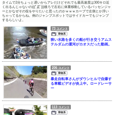
タイムで2分ちょっと遅いからアレだけどそれでも最高速度は300キロ近
く出るんじゃないの(((ﾟДﾟ)))後ろで左右に体重移動しているパッセンジャ
ーとかなぜその役をやりたいと思ったのかｗｗｗカーブで左側とか浮い
ちゃってるからね。例のジャンプスポットではサイドカーでもジャンプ
するらしいよ。
73
コメント
乗物系
狭い水路を多くの船が行き交うアムス
テルダムの運河がカオスだった動画。
206
コメント
乗物系
暴走自転車さんがダウンヒルで自爆す
る車載ビデオが炎上中。ロードレーサ
ー
113
コメント
乗物系