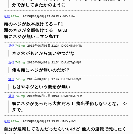
分で探してきたかのように
返信
743mg
2015年06月08日 21:06
ID:kzMDc3Nzc
頭のネジが数本抜けてる→F1
頭のネジが全部抜けてる→Gr.B
頭にネジが無い→マン島TT
返信
743mg
2015年06月08日 21:24
ID:Q2NTMxNTk
ネジ穴がもとから無いやつだな
返信
743mg
2015年06月08日 21:54
ID:AzOTg0MjM
俺も頭にネジが無いのだが？
返信
743mg
2015年06月09日 17:47
ID:U2NDk0MjM
もはやネジという概念が無い
返信
743mg
2015年06月12日 19:41
ID:M1NTM0NDY
頭にネジがあったら大変だろ！
摘出手術しないとな。
シ
ヌで。
返信
743mg
2015年06月08日 21:15
ID:c1MDcyNzY
自分が運転してるんだったらいいけど
他人の運転で死にたく