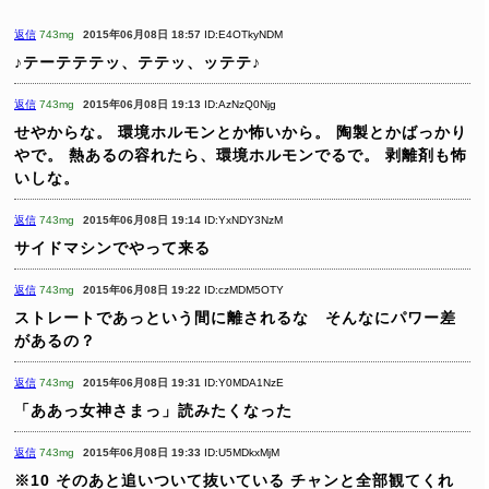
返信
743mg
2015年06月08日 18:57
ID:E4OTkyNDM
♪テーテテテッ、テテッ、ッテテ♪
返信
743mg
2015年06月08日 19:13
ID:AzNzQ0Njg
せやからな。
環境ホルモンとか怖いから。
陶製とかばっかり
やで。
熱あるの容れたら、環境ホルモンでるで。
剥離剤も怖
いしな。
返信
743mg
2015年06月08日 19:14
ID:YxNDY3NzM
サイドマシンでやって来る
返信
743mg
2015年06月08日 19:22
ID:czMDM5OTY
ストレートであっという間に離されるな そんなにパワー差
があるの？
返信
743mg
2015年06月08日 19:31
ID:Y0MDA1NzE
「ああっ女神さまっ」読みたくなった
返信
743mg
2015年06月08日 19:33
ID:U5MDkxMjM
※10
そのあと追いついて抜いている
チャンと全部観てくれ