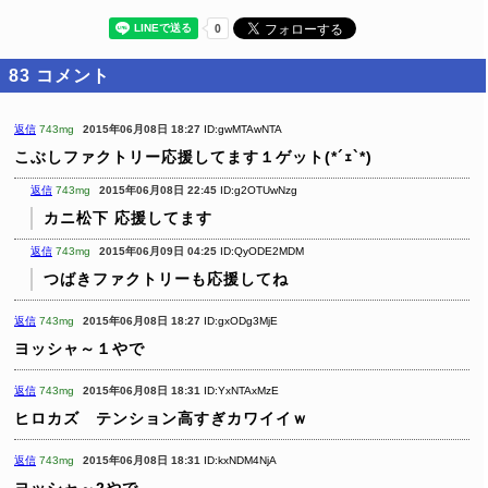
83
コメント
返信
743mg
2015年06月08日 18:27
ID:gwMTAwNTA
こぶしファクトリー応援してます１ゲット(*´ｪ`*)
返信
743mg
2015年06月08日 22:45
ID:g2OTUwNzg
カニ松下 応援してます
返信
743mg
2015年06月09日 04:25
ID:QyODE2MDM
つばきファクトリーも応援してね
返信
743mg
2015年06月08日 18:27
ID:gxODg3MjE
ヨッシャ～１やで
返信
743mg
2015年06月08日 18:31
ID:YxNTAxMzE
ヒロカズ テンション高すぎカワイイｗ
返信
743mg
2015年06月08日 18:31
ID:kxNDM4NjA
ヨッシャ～2やで