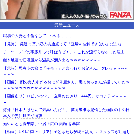
最新ニュース
職場の人妻と不倫をして、ついに、、、
【発見】 発達っぽい奴の共通点って『立場を理解できない』だよな
チー牛「デブの事豚丼って呼ぼうぜ！」←これが流行らなかった理由
熊本地震で居酒屋から温泉が湧き出るｗｗｗｗｗｗｗｗ
【悲報】思春期の娘に「キモッ」と言われたお父さん、グレるｗｗｗｗ
ｗｗｗ
【画像】 例の美人すぎるおにぎり屋さん、裏でおっさんが握っていたｗ
ｗｗｗｗｗｗｗｗｗｗｗｗｗｗｗｗ
【画像あり】ロピアのパワー全開おにぎり「444円」がコチラｗｗｗｗ
ｗ
海外「日本人はなんて気高いんだ！」 英高級紙も驚愕した極限の中の日
本人の姿に世界が衝撃
元いいとも青年隊、中居正広の”素顔”を暴露
【動画】USJの禁止エリアに子どもたちが続々乱入 → スタッフが注意し