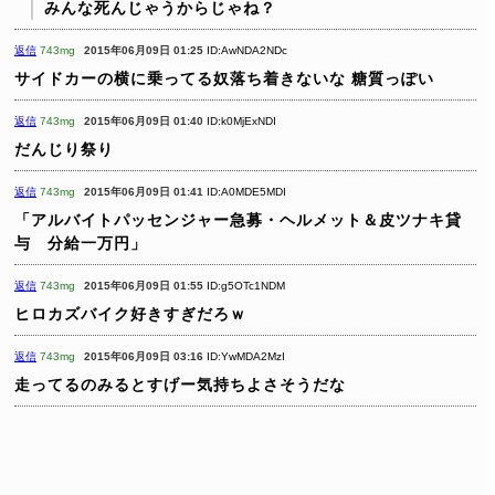
みんな死んじゃうからじゃね？
返信
743mg
2015年06月09日 01:25
ID:AwNDA2NDc
サイドカーの横に乗ってる奴落ち着きないな
糖質っぽい
返信
743mg
2015年06月09日 01:40
ID:k0MjExNDI
だんじり祭り
返信
743mg
2015年06月09日 01:41
ID:A0MDE5MDI
「アルバイトパッセンジャー急募・ヘルメット＆皮ツナキ貸
与 分給一万円」
返信
743mg
2015年06月09日 01:55
ID:g5OTc1NDM
ヒロカズバイク好きすぎだろｗ
返信
743mg
2015年06月09日 03:16
ID:YwMDA2MzI
走ってるのみるとすげー気持ちよさそうだな