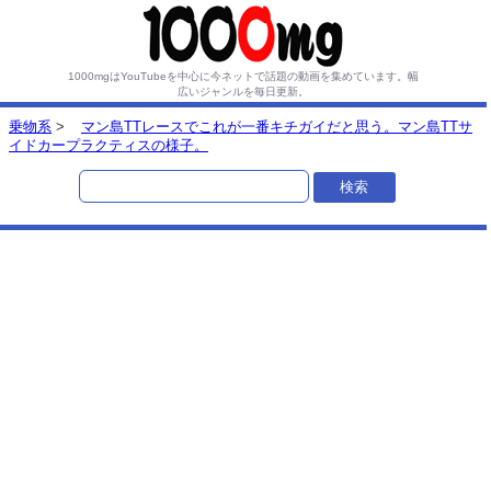
1000mgはYouTubeを中心に今ネットで話題の動画を集めています。
幅
広いジャンルを毎日更新。
乗物系
>
マン島TTレースでこれが一番キチガイだと思う。マン島TTサ
イドカープラクティスの様子。