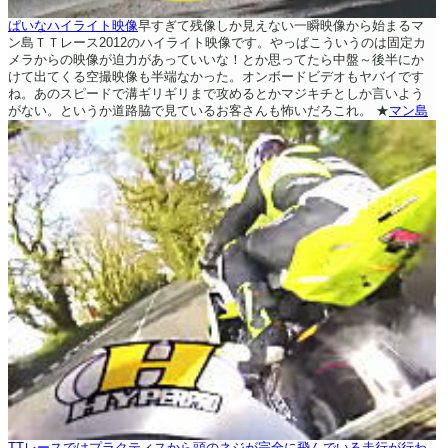
ぱいなハイライト映像
早すぎて残像しか見えない一瞬映像から始まるマ
ン島ＴＴレース2012のハイライト映像です。やっぱこういうのは固定カ
メラからの映像が迫力があっていいな！とか思ってたら中盤～後半にか
けて出てくる空撮映像も半端なかった。オンボードビデオもヤバイです
ね。あのスピードで溝ギリギリまで攻めるとかマジキチとしか言いよう
がない。というか道路脇で見ているお客さんも怖いだろこれ。
★
マン島
TTレースではプラクティスから頭のネジが完全に飛んでいる走行が行わ