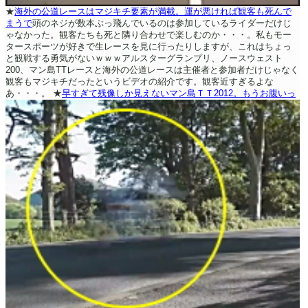
★
海外の公道レースはマジキチ要素が満載。運が悪ければ観客も死んで
まうで
頭のネジが数本ぶっ飛んでいるのは参加しているライダーだけじ
ゃなかった。観客たちも死と隣り合わせで楽しむのか・・・。私もモー
タースポーツが好きで生レースを見に行ったりしますが、これはちょっ
と観戦する勇気がないｗｗｗアルスターグランプリ、ノースウェスト
200、マン島TTレースと海外の公道レースは主催者と参加者だけじゃなく
観客もマジキチだったというビデオの紹介です。観客近すぎるよな
あ・・・。
★
早すぎて残像しか見えないマン島ＴＴ2012。もうお腹いっ