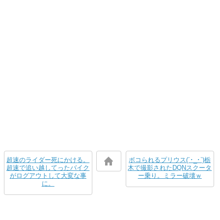
超速のライダー死にかける。
ボコられるプリウス(´･_･`)栃
超速で追い越してったバイク
木で撮影されたDQNスクータ
がログアウトして大変な事
ー乗り。ミラー破壊ｗ
に。