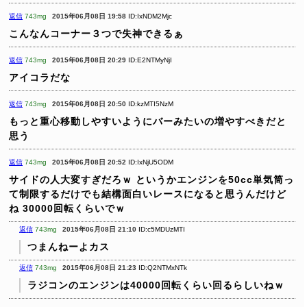
返信
743mg
2015年06月08日 19:58
ID:IxNDM2Mjc
こんなんコーナー３つで失神できるぁ
返信
743mg
2015年06月08日 20:29
ID:E2NTMyNjI
アイコラだな
返信
743mg
2015年06月08日 20:50
ID:kzMTI5NzM
もっと重心移動しやすいようにバーみたいの増やすべきだと
思う
返信
743mg
2015年06月08日 20:52
ID:IxNjU5ODM
サイドの人大変すぎだろｗ
というかエンジンを50cc単気筒っ
て制限するだけでも結構面白いレースになると思うんだけど
ね
30000回転くらいでｗ
返信
743mg
2015年06月08日 21:10
ID:c5MDUzMTI
つまんねーよカス
返信
743mg
2015年06月08日 21:23
ID:Q2NTMxNTk
ラジコンのエンジンは40000回転くらい回るらしいねｗ