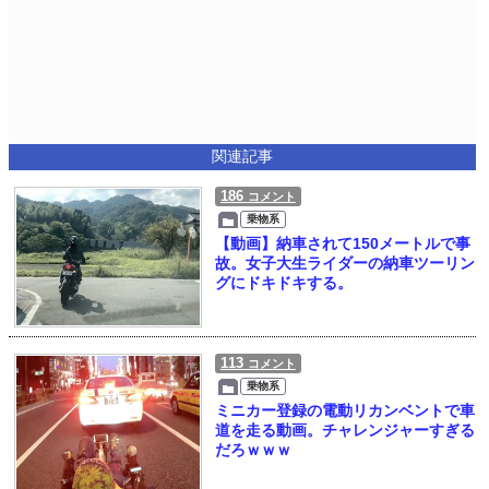
関連記事
186
コメント
乗物系
【動画】納車されて150メートルで事
故。女子大生ライダーの納車ツーリン
グにドキドキする。
113
コメント
乗物系
ミニカー登録の電動リカンベントで車
道を走る動画。チャレンジャーすぎる
だろｗｗｗ