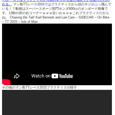
れる。
マン島TTレース2015ではプラクティスから頭のネジがぶっ飛んで
いる！？動画はスーパースポーツ部門ホンダ600ccのオンボード映像で
す。13秒の所の右コーナーｗｗｗ近いわｗｗｗこれプラクティスだから
ね。
Chasing the Tail! Karl Bennett and Lee Cain – SIDECAR – On Bike
– TT 2015 – Isle of Man
その他のマン島TTレース2015プラクティスの様子