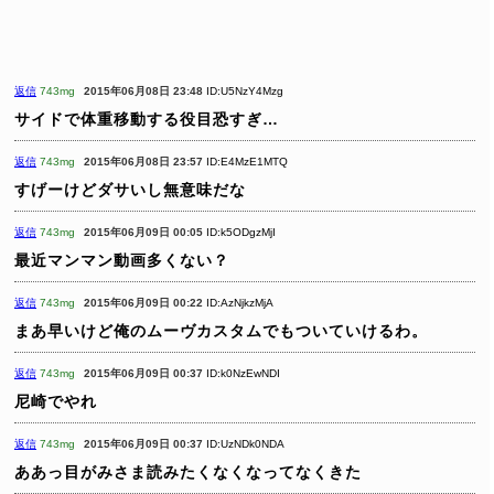
返信
743mg
2015年06月08日 23:48
ID:U5NzY4Mzg
サイドで体重移動する役目恐すぎ…
返信
743mg
2015年06月08日 23:57
ID:E4MzE1MTQ
すげーけどダサいし無意味だな
返信
743mg
2015年06月09日 00:05
ID:k5ODgzMjI
最近マンマン動画多くない？
返信
743mg
2015年06月09日 00:22
ID:AzNjkzMjA
まあ早いけど俺のムーヴカスタムでもついていけるわ。
返信
743mg
2015年06月09日 00:37
ID:k0NzEwNDI
尼崎でやれ
返信
743mg
2015年06月09日 00:37
ID:UzNDk0NDA
ああっ目がみさま読みたくなくなってなくきた