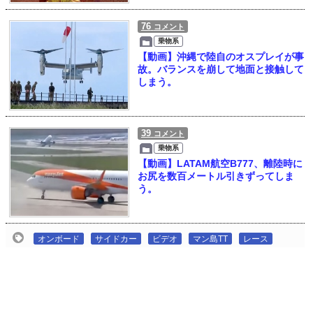
76
コメント
乗物系
【動画】沖縄で陸自のオスプレイが事
故。バランスを崩して地面と接触して
しまう。
39
コメント
乗物系
【動画】LATAM航空B777、離陸時に
お尻を数百メートル引きずってしま
う。
オンボード
サイドカー
ビデオ
マン島TT
レース