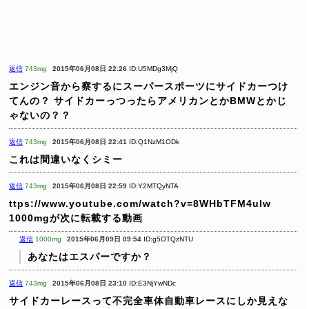
返信
743mg
2015年06月08日 22:26
ID:U5MDg3MjQ
エンジン音から察するにスーパースポーツにサイドカーつけ
てんの？
サイドカーっつったらアメリカンとかBMWとかじ
ゃないの？？
返信
743mg
2015年06月08日 22:41
ID:Q1NzM1ODk
これは間違いなくシミー
返信
743mg
2015年06月08日 22:59
ID:Y2MTQyNTA
ttps://www.youtube.com/watch?v=8WHbTFM4ulw
1000mgが次に転載する動画
返信
1000mg
2015年06月09日 09:54
ID:g5OTQzNTU
あなたはエスパーですか？
返信
743mg
2015年06月08日 23:10
ID:E3NjYwNDc
サイドカーレースって不完全車体自動車レースにしか見えな