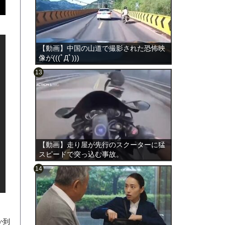
【動画】中国の山道で撮影された恐怖映
像が(((ﾟДﾟ)))
のは表
【動画】走り屋が先行のスクーターに猛
スピードで突っ込む事故。
か到