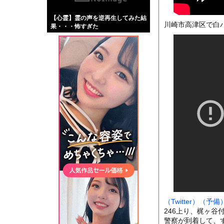
【画像】伊藤舞雪とか
【心霊】霊の声を逆再生してみた結
【緊急】肛門にスティ
川崎市高津区で白
果・・・怖すぎた
お知らせ
wwwwwwwwwwwwww
【動画】自動ドアの仕
Powered by livedo
1000m
このページは
示されません。
（Twitter）
（予備
246上り、梶ヶ谷
警察が到着して、