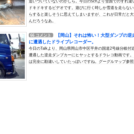
追いついていないのかしら。今日の5chより雪国でのすれ違
ンチ殺人主犯の男(当時18歳)に「無期懲役」の判決
ドキドキするビデオです。遊びに行く時しか雪道を走らない
の机がこの女の子の椅子にされてたらｗｗｗ
らすると楽しそうに思えてしまいますが、これが日常だと大
、可愛すぎる
んだろうなあ。
屈みで完全に見えてる動画が拡散されてしまう…
【岡山】それは怖い！大型ダンプの逆
66
コメント
いう地雷系の女子高生って好きじゃないの？
に遭遇したドライブレコーダー。
ナンバーワンだ」 熊本地震直後の日本の対応のスピードに世界が衝撃
今日のTalkより、岡山県岡山市中区平井の国道2号線分岐付
にチン凸したアジア人短小男
、爆笑されてしまうｗｗｗ
遭遇した逆走ダンプカーにヒヤッとするドラレコ動画です。
た嫁。まさかと思い長男のDNA鑑定をするがいいな？と問うと、元嫁...
は完全に勘違いしていたっぽいですね。グーグルマップ参照
ロシア軍兵士のHIV感染が2000％急増…ウクライナメディア！
のSNS更新が1週間途絶え、様々な憶測が飛び交う。1週間ぶりの投...
管理フォーーーーム！！！」
の金庫触らないでよ！」キチママ『そこに金庫があったから、開けてみ...
こ（47）「こんなオバサンでいいの…？」
名な川上産業、社名を「プチプチ株式会社」に変更されるｗｗｗｗｗ
編の望みが完全に絶たれた不遇の名作6選
の稚魚さん、金平糖みたいでカワイイｗ