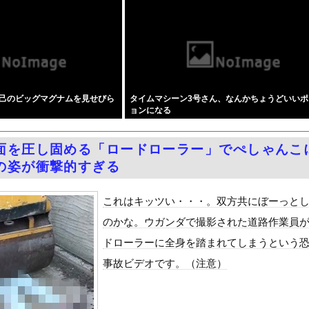
、納豆パックの薄いフィルムって何のために入っていの？って聞くわけ...
「20歳でアルファード一括で買えちゃう私って素敵」
民らが横浜駅前で大絶叫ｗｗｗｗｗｗｗｗ
っていたヨーロッパ、自分が猛暑に襲われると為すすべべもなくダメー...
円安は輸出が伸びで日本経済ホクホク！」⇒ 世界に売る物が無さすぎ...
己のビッグマグナムを見せびら
タイムマシーン3号さん、なんかちょうどいいポ
いでも聞いてくれる同級生と付き合ったら脳みそ破壊されたお話』をr...
ョンになる
ア新幹線。負債を埋めるため政府が過半数の株式を引き受ける
50％OFFキャンペーン」開催！人気の最新作・AVデビュー作品...
面を圧し固める「ロードローラー」でぺしゃんこ
OFFセールを開催 part4
の姿が衝撃的すぎる
新たな党名は「いのちの党」 略称は「いのち」 [135853...
Dと診断された当時、世間はまだPTSDという言葉は浸透されてい...
これはキッツい・・・。双方共にぼーっと
て、ついに、、、
のかな。ウガンダで撮影された道路作業員
風13号「三峡直撃予測」中国「上流大洪水！（三峡上流」中国都市「...
ドローラーに全身を踏まれてしまうという
代表監督を追及「なぜ負けたのか」
事故ビデオです。（注意）
べきか…1万年ぶり史上最大級の火山の兆し＝韓国の反応
いた。私が上に物を投げるフリをする → 猫はこうなります…