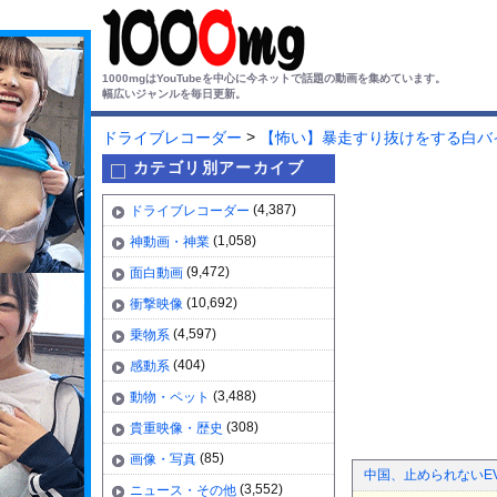
1000mgはYouTubeを中心に今ネットで話題の動画を集めています。
幅広いジャンルを毎日更新。
>
ドライブレコーダー
【怖い】暴走すり抜けをする白バ
カテゴリ別アーカイブ
(4,387)
ドライブレコーダー
(1,058)
神動画・神業
(9,472)
面白動画
(10,692)
衝撃映像
(4,597)
乗物系
(404)
感動系
(3,488)
動物・ペット
(308)
貴重映像・歴史
(85)
画像・写真
中国、止められないE
(3,552)
ニュース・その他