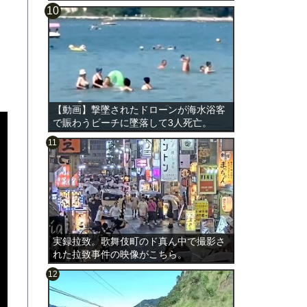
【動画】撃墜されたドローンが海水浴客
で賑わうビーチに墜落して3人死亡。
実録拉致。歌舞伎町のド真ん中で撮影さ
れた拉致事件の映像がこちら。