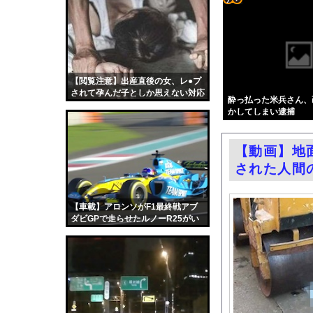
ホリエモン「面接でさ
コテ
巨乳インフルエンサー
リン
「小泉やめろ！」→市
- 固
化石賞だの御高説を宣
定リ
【閲覧注意】出産直後の女、レ●プ
【悲報】円安容認派「
されて孕んだ子としか思えない対応
ンク
酔っ払った米兵さん、
エロ漫画『どんなお願
をする…
かしてしまい逮捕
自動
万年赤字のインドネシ
更新
【第4弾】FANZA「
【動画】地
ツー
FANZAが夏のAV50％
された人間
ル
【速報】れいわ新選組、
渡邊渚さん「私がPTS
【車載】アロンソがF1最終戦アブ
ダビGPで走らせたルノーR25がい
職場の人妻と不倫をし
い音すぎる。
中国「台風接近！」台
韓国国会、サッカー前
日本旅行キャンセルす
うちのネコが目の前に