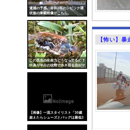
車中泊できる軽のオス
逮捕の予感。令和2年のシビック環
一般人を遥かに超えた
状族の車載映像がこちら。
ダイアンのじゃない方
二郎ってニンニク要ら
【朗報】マツダ、新型
【怖い】暴
あえて「ブラジャー丸
畑下由佳アナ ニット
「THE NORTH F
この昆虫の生命力どうなってるの？
中身が半分の状態で歩き回る虫がマ
元朝日新聞記者さん 
ジ恐怖。
積水ハウス「地面師に
『Re：ゼロから始め
【画像】キス釣りする
【Xの車窓から】オー
【ポロリ悲話】ネット
【画像】一流スタイリスト「30歳
【衝撃】「かわいい虫
超えたらシューズとバッグは最低3
万円以上じゃないと厳しい」←これ
「アメリカのヤンキー
どう思う？？？？？？