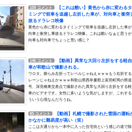
いう自炊最強のメシｗｗｗｗｗｗｗｗ
【これは酷い】黄色から赤に変わるタ
109
コメント
している。私の知らないスマホで連絡を取り合い、日中会ったりしてい...
ミングで前車を追越し左折した車が、対向車と衝突
こんなレ●プ魔が潜んでるとかマジかよ…さすがHENTAIの国…」
故るドラレコ映像
黄色から赤に変わるタイミングで前車を追越し左折した車が
い100のグラドル、あたシコってしまうｗｗｗ
向車と衝突し事故るドラレコ映像。これは酷いなぁと思うが
「ビキニデカい動画」が出回る→ミーグリが売れるｗｗｗｗｗｗ
向車も対向車でちょっと荒い感じ？
部ペナフィエルに期限付き移籍していたMF安斎颯馬の復帰を発表 ...
しい事故。同級生の最期について語られた瞬間、一人の女子学生が涙を...
ロエアコン騒動【ぷちかれシリーズ】
【動画】異常な大回り左折をする軽自
146
コメント
車が和歌山で撮影される。
党名を「いのちの党」へ変更表明 → ﾈｯﾄ「ギャグセンス高すぎ...
ワロタ。膨らみ左折ってレベルじゃねえｗｗｗもう右折する
大病院で脳腫瘍手術→“腫瘍の無い部位”を摘出 2度「腫瘍ではな...
レーンじゃねえかｗｗｗ和歌山県西牟婁郡上富田町岡の県道
ト化計画が進行中らしい
号、深見橋東交差点で撮影された異常な大回り左折をする軽
車のビデオです。女性に多いような気がしますが、これする
被災地に2000万円寄付ｗｗｗｗｗｗｗｗｗ
ういう心境なんだろうね。
ックしていた車に後続車が追突して家族4人が死亡、3人重傷。
くってるOLの尻wwwwww
【動画】札幌で撮影された雪国の運転
85
コメント
んじゃなかった…」 日本を知ってしまったディズニー信者、帰国後『...
かなかに難易度が高い（笑）
横キープマン』、炎上wwwwwwww
ここは大通りから一本中に入った住宅街という感じの道で除