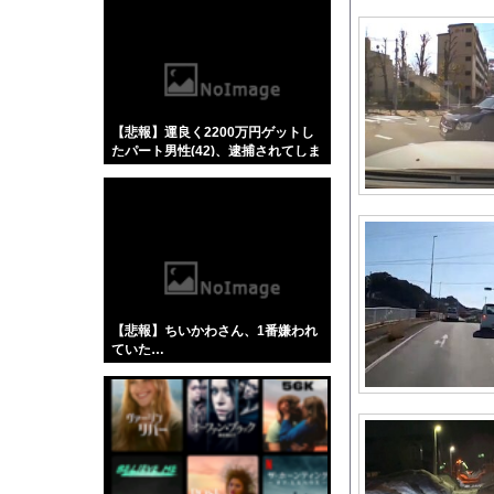
【悲報】「蕎麦」とか
【4/4】嫁が浮気を
海外「日本の住宅街に
【動画】顔30お○ぱ
【悲報】運良く2200万円ゲットし
【朗報】 海邉朱莉、
たパート男性(42)、逮捕されてしま
FC東京、ポルトガル2
う
海外留学中に起きた悲
【デレマス】810プ
【速報】れいわ新選組、
【衝撃】50代女性、京
パチ●コさん、スロッ
【悲報】ちいかわさん、1番嫌われ
ヒカキン、熊本地震の
ていた…
【動画】高速道路をバ
【画像】パン線透けま
海外「日本なんて行く
【画像】電車の『ドア