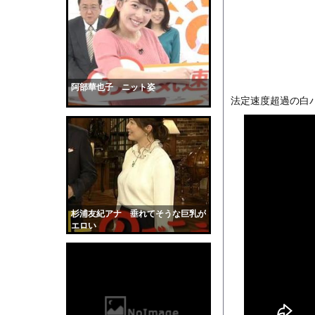
【朗報】「ドラゴン桜」
【衝撃】農村地域で育
【衝撃】50代女性、京
【衝撃】サッカー王国
【巨乳画像】大躍進中
阿部華也子 ニット姿
法定速度超過の白
そこには目と口と鼻が
6時間動かず浮かんだ「
【画像】小倉ゆうか(2
全く泳げない人がウォ
【動画】サーフィンで
【黒歴史】こういう昔
杉浦友紀アナ 垂れてそうな巨乳が
韓国人「安貞桓が韓国
エロい
ケンタッキーとか言う
【画像】このAVが性
【悲報】味噌ラーメン
【中国】男の子が爆竹