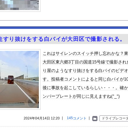
スメ
最高のIcupを持つ超一般人がAVデビュー！！
がユースケさんになってしまっているという事実←これ
んよな
CX-5が売れて黒字転換！！
走すり抜けをする白バイが大田区で撮影される。
見え」で外出する女性が急増中
の胸元がくっきり！！
これはサイレンのスイッチ押し忘れかな？
ACE」の人気が低下・・・
大田区東六郷3丁目の国道15号線で撮影され
新聞の軽減税率の闇に触れてしまう「自分たちだけが特別扱いされる理...
り屋のようなすり抜けをする白バイのビデ
55億円騙し取られた…」 ワイ「はえーかわいそう…会社滅茶苦茶や...
す。投稿者コメントによると同じ白バイが1
る異世界生活』60話感想 氷上のバトル！レグルスの権能とは！
後に事故を起こしているらしい・・・。確
んや
ンバープレートが同じに見えますね(°_°)
ビスかと思ったら野生の炊飯器で草 ほか
で拡散してるおっぱいポロリ動画、何故か叩かれる・・・
」ランキング、ついに発表される
145
2024年04月14日 12:20 ┃
コメント
┃
ドライブレコー
がアジア人にケンカを売った結果ｗｗｗ」 ほか