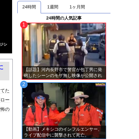
24時間
1週間
1ヶ月間
24時間の人気記事
ジシ
に
【話題】河内長野市で警官が包丁男に発
砲したシーンのモザ無し映像が公開され
る。
してた
がロー
恐怖の
【動画】メキシコのインフルエンサー、
ライブ配信中に襲撃されて死亡。