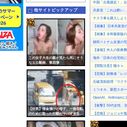
中国「台風接近！」台
他サイトピックアップ
共産党「これは酷い…
テスラ車を購入しよう
【画像】 日本共産党
コテ
【画像】令和最新版の
リン
移民ベトナム女達の宅
- 固
【速報】外人の医療費
定リ
この女子大生の親が見たら死にそう
海外「日本の住宅街に
ンク
なエロ動画、第四弾
【閲覧注意】陽キャ、
自動
【悲報】財務省「レジ都
更新
石破茂前総理「ウクラ
ツー
ミツオカ、新型スポー
ル
OpenAI、Anthrop
【衝撃】50代女性、京
【狂気】借金漬けの母子、一発逆転
【悲報】ジョジョや鬼
のために取った行動がヤバすぎる…
中居正広（無職）、熊