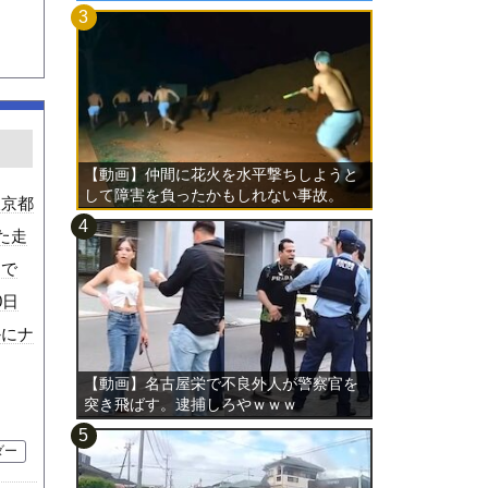
【動画】仲間に花火を水平撃ちしようと
して障害を負ったかもしれない事故。
東京都
た走
オで
0日
かにナ
【動画】名古屋栄で不良外人が警察官を
突き飛ばす。逮捕しろやｗｗｗ
ダー