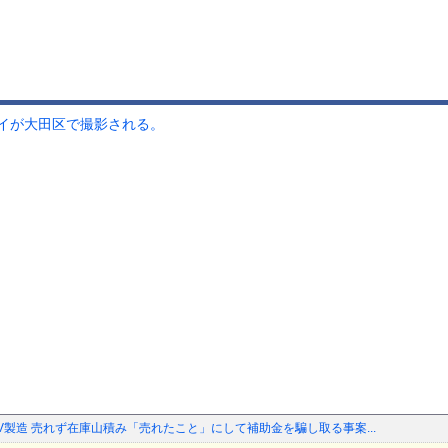
イが大田区で撮影される。
V製造 売れず在庫山積み「売れたこと」にして補助金を騙し取る事案...