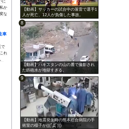
いに
私か
【動画】サッカーの試合中の落雷で選手1
変な
人が死亡、12人が負傷した事故。
走車
近で
これ
。
【動画】パキスタンの山の麓で撮影され
た鉄砲水が地獄すぎる。
【動画】地震発生時の熊本総合病院の手
術室の様子が(((ﾟДﾟ)))