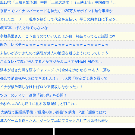
風13号「三峡直撃予測」中国「上流大洪水！（三峡上流」中国都市「...
京都市でマイナンバーカードを持たない29万人がポイント給付事業か...
としたユーザー、現車を処分して代金を支払い、平日の納車日に予定を...
の街宣車、ほんと碌でもないな
宇垣美里さん←こう言うのでいいんだよが目一杯詰まってると話題にw...
飲み、レベチｗｗｗｗｗｗｗｗｗｗｗｗｗｗｗｗｗｗｗｗｗｗｗｗ
未払いが多すぎたので病院が外人の治療を断るようになってしまう
こんなレ●プ魔が潜んでるとかマジかよ…さすがHENTAIの国…」
洪水が起きた川を渡るチャレンジで村全体を沸かせる ⇒ 村人（落ち...
合で消費税を0％にできません！」 → X民「指定ゴミ袋を買って...
イナが核放棄しなければロシア侵攻しなかった」！
ツカーのティザー画像「第3弾」を公開！
icに続きMetaのAIも勝手に他社攻撃 嘘ξけど何これ...
大病院で脳腫瘍手術→“腫瘍の無い部位”を摘出 2度「腫瘍ではな...
滅のゲームを作った人、ジャンプ垢にブロックされてお気持ち表明
本に多額の寄付していた。知人「誰にも知られなくてもいい、と公表し...