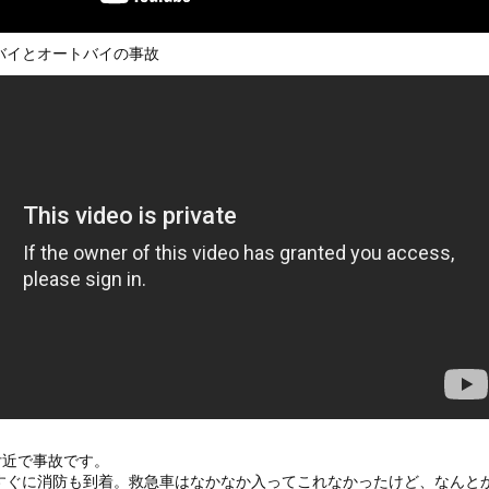
いうＡＶ女優ｗｗｗｗｗｗｗｗｗｗw
ックのり入れたけど出てこないの！！
バイとオートバイの事故
組みを理解した富山のツバメが賢い。
or 相互RSS
g
が管理しています。 RSS設定 更新順130件まで。それ以降の古いも
）
付近で事故です。
すぐに消防も到着。救急車はなかなか入ってこれなかったけど、なんと