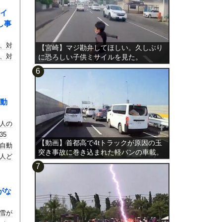
イ
し事
、対
【宮崎】マジ勘弁してほしい。久しぶり
、対
に恐ろしい子供ミサイルを見た。
動
人の
35
【動画】首都高で4tトラックが原因の玉
自動
突き事故に巻き込まれた軽バンの車載。
人ど
がな
雪が