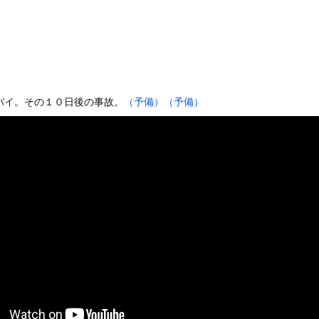
フルカラー 版 全巻70円セールｗｗｗｗｗｗｗｗ スポーツ漫画...
った子どもがアレルギーやぜん息になりにくい『農場効果』を引き起こ...
大病院で脳腫瘍手術→“腫瘍の無い部位”を摘出 2度「腫瘍ではな...
ブラジルで進むサッカー離れ、36％が「関心なし」・・・・・・・・...
の桃月なしこ、水着グラビアがパーフェクトボディすぎるwwwwww...
バイ。その１０日後の事故。
（予備）
（予備）
あった。これはキメラですか？ → 謎の生物はこちらです…
発光する球体」!? コロラド上空に現れた正体不明物体の目撃談【...
7)さん、7年ぶり『FRIDAY』表紙で神ボディ大解放
ータースライダーをやるとこうなる
チューブライディング、チューブの中からの映像が凄い
の大学ヤリサーの流出エロ動画（顔出し）が一番抜ける
代表に激怒！『惨憺たる結果、徹底的な刷新が必要だ』と監督や協会を...
唐揚げ屋ｗｗｗｗｗ
癖ブッ刺さりで精子ドクドク作られるわｗｗｗｗ
で行列、出来ない
に点火 マンホールが爆発しふた吹き飛ぶ