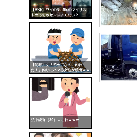
【江別事件】大学生リ
【画像】ワイのNetflixのマイリス
【画像】おまえらくん
トめっちゃセンスよくない？
【画像】この女優さん
wwwwwww
【朗報】齋藤飛鳥、前
【画像】おまえらこう
海外「日本よ、お前が
勇気を出して白人美女
10年もの間浮気して
【朗報】女「初めてなのに釣れ
た！」釣りにハマる女性が続出ｗｗ
ウクライナ侵攻以降、
ｗ
【配信者】「金バエ」
【画像】女の子「危機
私「ちょっと、人の家
【画像】はいだしょう
【衝撃】プチプチで有
弘中綾香（30）←これｗｗｗ
【動画】
2万回 続
【画像】巨大マンボウ