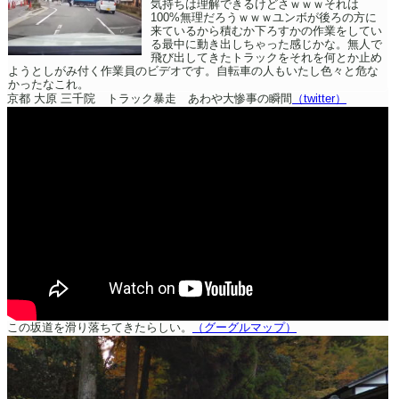
気持ちは理解できるけどさｗｗｗそれは
100%無理だろうｗｗｗユンボが後ろの方に
来ているから積むか下ろすかの作業をしてい
る最中に動き出しちゃった感じかな。無人で
飛び出してきたトラックをそれを何とか止め
ようとしがみ付く作業員のビデオです。自転車の人もいたし色々と危な
かったなこれ。
京都 大原 三千院 トラック暴走 あわや大惨事の瞬間
（twitter）
この坂道を滑り落ちてきたらしい。
（グーグルマップ）