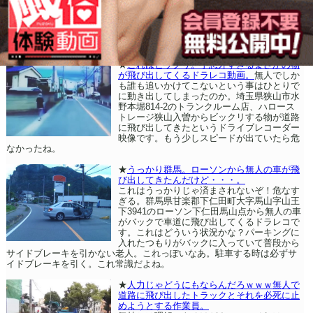
★
これはビックリ。予想外すぎるまさかの物
が飛び出してくるドラレコ動画。
無人でしか
も誰も追いかけてこないという事はひとりで
に動き出してしまったのか。埼玉県狭山市水
野本堀814-2のトランクルーム店、ハロース
トレージ狭山入曽からビックリする物が道路
に飛び出してきたというドライブレコーダー
映像です。もう少しスピードが出ていたら危
なかったね。
★
うっかり群馬。ローソンから無人の車が飛
び出してきたんだけど・・・。
これはうっかりじゃ済まされないぞ！危なす
ぎる。群馬県甘楽郡下仁田町大字馬山字山王
下3941のローソン下仁田馬山点から無人の車
がバックで車道に飛び出してくるドラレコで
す。これはどういう状況かな？パーキングに
入れたつもりがバックに入っていて普段から
サイドブレーキを引かない老人。これっぽいなあ。駐車する時は必ずサ
イドブレーキを引く。これ常識だよね。
★
人力じゃどうにもならんだろｗｗｗ無人で
道路に飛び出したトラックとそれを必死に止
めようとする作業員。