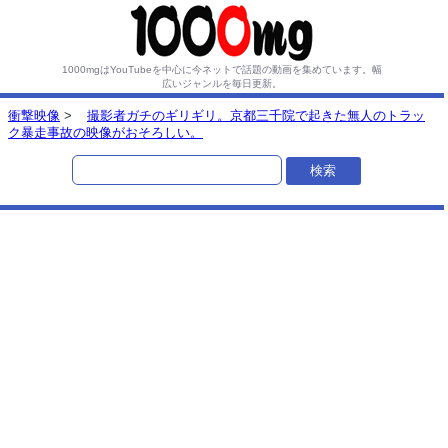
1000mgはYouTubeを中心に今ネットで話題の動画を集めています。
幅
広いジャンルを毎日更新。
衝撃映像
>
撮影者ガチのギリギリ。京都三千院で起きた無人のトラッ
ク暴走事故の映像がおそろしい。