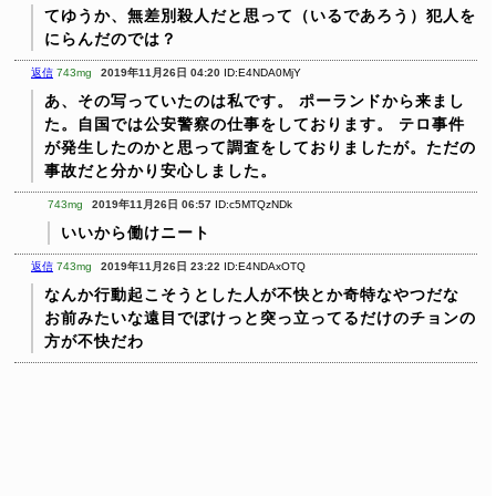
てゆうか、無差別殺人だと思って（いるであろう）犯人を
にらんだのでは？
返信
743mg
2019年11月26日 04:20
ID:E4NDA0MjY
あ、その写っていたのは私です。
ポーランドから来まし
た。自国では公安警察の仕事をしております。
テロ事件
が発生したのかと思って調査をしておりましたが。ただの
事故だと分かり安心しました。
743mg
2019年11月26日 06:57
ID:c5MTQzNDk
いいから働けニート
返信
743mg
2019年11月26日 23:22
ID:E4NDAxOTQ
なんか行動起こそうとした人が不快とか奇特なやつだな
お前みたいな遠目でぼけっと突っ立ってるだけのチョンの
方が不快だわ