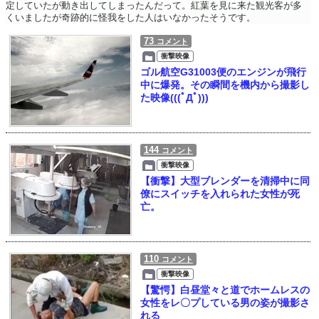
定していたが動き出してしまったんだって。紅葉を見に来た観光客が多
くいましたが奇跡的に怪我をした人はいなかったそうです。
73
コメント
衝撃映像
ゴル航空G31003便のエンジンが飛行
中に爆発。その瞬間を機内から撮影し
た映像(((ﾟДﾟ)))
144
コメント
衝撃映像
【衝撃】大型ブレンダーを清掃中に同
僚にスイッチを入れられた女性が死
亡。
110
コメント
衝撃映像
【驚愕】白昼堂々と道でホームレスの
女性をレ〇プしている男の姿が撮影さ
れる