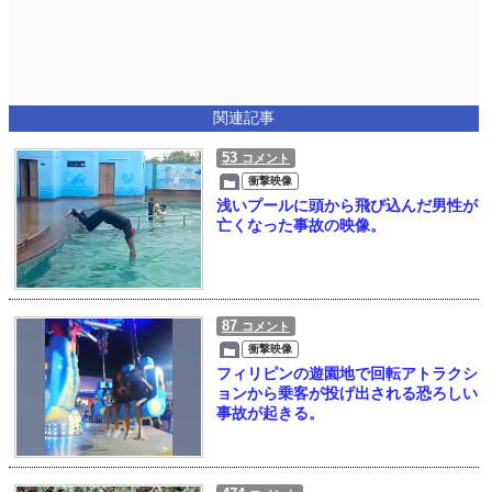
関連記事
53
コメント
衝撃映像
浅いプールに頭から飛び込んだ男性が
亡くなった事故の映像。
87
コメント
衝撃映像
フィリピンの遊園地で回転アトラクシ
ョンから乗客が投げ出される恐ろしい
事故が起きる。