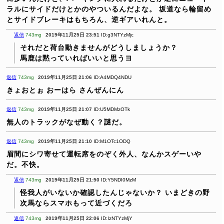
ラルにサイドだけとかのやついるんだよな。
坂道なら輪留め
とサイドブレーキはもちろん、逆ギアいれんと。
返信
743mg
2019年11月25日 23:51
ID:g3NTYzMjc
それだと荷台動きませんがどうしましょうか？
馬鹿は黙っていればいいと思うヨ
返信
743mg
2019年11月25日 21:06
ID:A4MDQ4NDU
きょおとぉ
おーはら
さんぜんにん
返信
743mg
2019年11月25日 21:07
ID:U5MDMzOTk
無人のトラックがなぜ動く？謎だ。
返信
743mg
2019年11月25日 21:10
ID:M1OTc1ODQ
眉間にシワ寄せて運転席をのぞく外人、なんかスゲーいや
だ。不快。
返信
743mg
2019年11月25日 21:50
ID:Y5NDI0MzM
怪我人がいないか確認したんじゃないか？
いまどきの野
次馬ならスマホもって近づくだろ
返信
743mg
2019年11月25日 22:06
ID:IzNTYzMjY