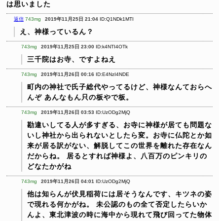
は思いました
返信
743mg
2019年11月25日 21:04
ID:Q1NDk1MTI
え、神様っているん？
743mg
2019年11月25日 23:00
ID:k4NTI4OTk
三千院はお寺、ですよねえ
743mg
2019年11月26日 00:16
ID:E4NzI4NDE
町内の神社で氏子総代やってるけど、神様なんておらへ
んぞ
あんなもん只の板やで板。
743mg
2019年11月26日 03:53
ID:UzODg2MjQ
勘違いしてる人が多すぎる、お寺に神様が居ても問題な
いし神社から出られないとしたら変。お寺に仏陀とか如
来が居る訳がない、解脱してこの世界を離れた存在なん
だからね。
居るとすれば神様よ、八百万のピンキリの
どなたかがね
743mg
2019年11月26日 04:01
ID:UzODg2MjQ
他は知らんが伏見稲荷には居そうなんです、キツネの姿
で現れる何かがね。
未公認のもの全て否定したらいか
んよ、東北津波の時に海中から現れて飛び回ってた物体