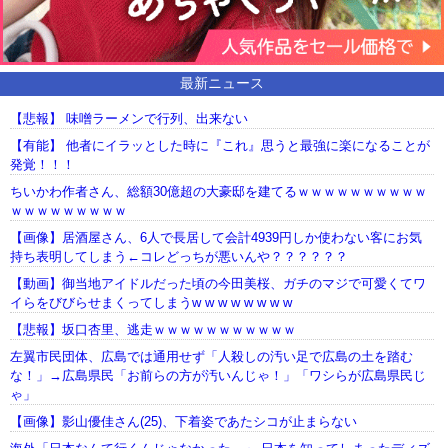
最新ニュース
【悲報】 味噌ラーメンで行列、出来ない
【有能】 他者にイラッとした時に『これ』思うと最強に楽になることが
発覚！！！
ちいかわ作者さん、総額30億超の大豪邸を建てるｗｗｗｗｗｗｗｗｗｗ
ｗｗｗｗｗｗｗｗｗ
【画像】居酒屋さん、6人で長居して会計4939円しか使わない客にお気
持ち表明してしまう←コレどっちが悪いんや？？？？？？
【動画】御当地アイドルだった頃の今田美桜、ガチのマジで可愛くてワ
イらをびびらせまくってしまうw w w w w w w w
【悲報】坂口杏里、逃走ｗｗｗｗｗｗｗｗｗｗｗ
左翼市民団体、広島では通用せず「人殺しの汚い足で広島の土を踏む
な！」→広島県民「お前らの方が汚いんじゃ！」「ワシらが広島県民じ
ゃ」
【画像】影山優佳さん(25)、下着姿であたシコが止まらない