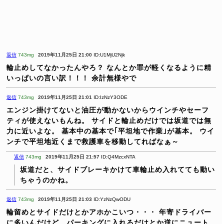
返信
743mg
2019年11月25日 21:00
ID:U1MjU2Njk
輪止めしてなかったんやろ？
なんとか罪が軽くなるように精
いっぱいの言い訳！！！
余計無様やで
返信
743mg
2019年11月25日 21:01
ID:IzNzY3ODE
エンジン掛けてないと油圧が動かないからウインチやセーフ
ティが使えないもんね。
サイドと輪止めだけでは坂道では無
力に近いよな。
基本中の基本で｢平坦地で作業｣が基本。
ウイ
ンチで平坦地近くまで救護車を移動してればなぁ～
返信
743mg
2019年11月25日 21:57
ID:Q4MzcxNTA
坂道だと、サイドブレーキかけて車輪止め入れてても動い
ちゃうのかね。
返信
743mg
2019年11月25日 21:03
ID:YzNzQwODU
輪留めとサイドだけとかアホかこいつ・・・
年寄ドライバー
に多いんだけど、パーキングに入れるだけとか逆にニュート