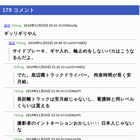
179
コメント
返信
743mg
2019年11月25日 20:41
ID:I0NDkwNjc
ギッリギリやん
返信
743mg
2019年11月25日 20:48
ID:cwODY4MDQ
サイドブレーキ、ギヤ入れ、輪止めをしないバカはこうな
るんだよ。
大卒mg
2019年11月25日 21:20
ID:cwODY4MDQ
でた。底辺職トラックドライバー。
拘束時間が長く安
月給。
743mg
2019年11月25日 21:39
ID:I1ODMyNTI
長距離トラックは安月給じゃないし、看護師と同レベル
くらいは貰える
743mg
2019年11月25日 23:10
ID:I1NDMyNTc
撮影者のイントネーションおかしい･･･
日本人じゃない
な
743mg
2019年11月25日 23:29
ID:I2NzUxODk