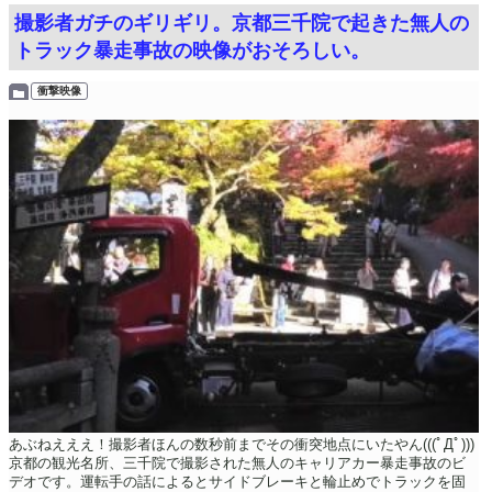
撮影者ガチのギリギリ。京都三千院で起きた無人の
トラック暴走事故の映像がおそろしい。
衝撃映像
あぶねえええ！撮影者ほんの数秒前までその衝突地点にいたやん(((ﾟДﾟ)))
京都の観光名所、三千院で撮影された無人のキャリアカー暴走事故のビ
デオです。運転手の話によるとサイドブレーキと輪止めでトラックを固