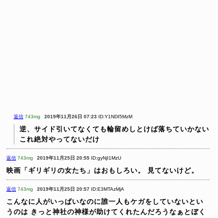
返信
743mg
2019年11月26日 07:23
ID:Y1NDI5MzM
逆、サイド引いてなくても輪留めしとけば落ちていかない
これ絶対やってないだけ
返信
743mg
2019年11月25日 20:55
ID:gyNjI1MzU
映画「ギリギリの女たち」はおもしろい。
見てないけど。
返信
743mg
2019年11月25日 20:57
ID:E3MTAzMjA
こんなに人がいっぱいなのに誰一人もケガをしていないとい
うのは
きっと神社の神様が助けてくれたんだろうなぁとぼく