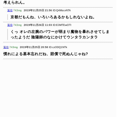
考えられん。
返信
743mg
2019年11月25日 21:56
ID:Q4MzcxNTA
京都だもんね、いろいろあるかもしれないよね。
返信
743mg
2019年11月26日 11:03
ID:E3MTEwOTI
くっ
オレの左腕のパワーが弱まり魔物を暴れさせてしま
ったようだ
陰陽師のなにかけてウンタラカンタラ
返信
743mg
2019年11月25日 20:58
ID:czODQ1NTk
慣れによる基本忘れだね、賠償で死ぬんじゃね?