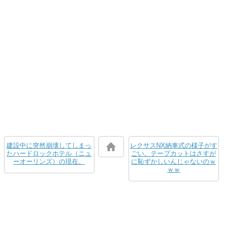
建設中に突然崩壊してしまっ
レクサスNX納車式の様子がす
たハードロックホテル（ニュ
ごい。テープカットはさすが
ーオーリンズ）の現在。
に恥ずかしいんじゃないのｗ
ｗｗ