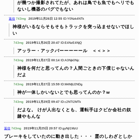
が幾つか撮影されてたが、あれは鳥でも魚でもヘリでも
ないし機器のバグでもない
返信
743mg
2019年11月26日 12:55
ID:Y0Nzk4NTk
神様がいるならそもそもトラックを突っ込ませないでほし
い
743mg
2019年11月26日 20:47
ID:E4NzE4NjQ
アッラー・アックバーーーーール ＜＜＞＞
743mg
2019年11月27日 00:14
ID:A3Njk0Njc
神様を何だと思ってんの？人間ごときの下僕じゃないん
だよ
743mg
2019年11月27日 15:59
ID:M4MjU2NDg
神が一体しかいないとでも思ってんのか？w
743mg
2019年11月29日 09:47
ID:c2NTI2MTk
だよな。
けが人出なくとも、運転手はクビか会社の奴
隷やもんな
返信
743mg
2019年11月25日 20:57
ID:gyNjI1MzU
ブレーキをしていたのに動き出した・・・
霊のしわざとしか