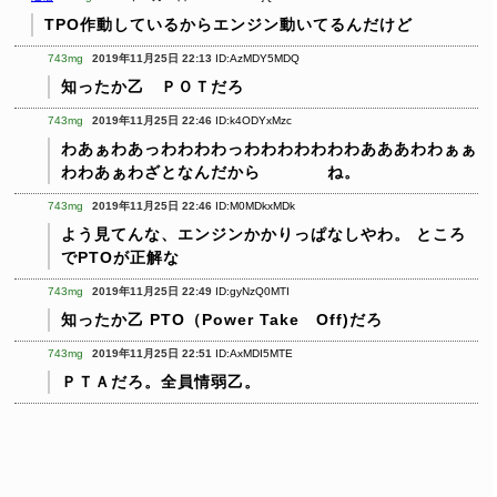
TPO作動しているからエンジン動いてるんだけど
743mg
2019年11月25日 22:13
ID:AzMDY5MDQ
知ったか乙 ＰＯＴだろ
743mg
2019年11月25日 22:46
ID:k4ODYxMzc
わあぁわあっわわわわっわわわわわわわあああわわぁぁ
わわあぁわざとなんだから ね。
743mg
2019年11月25日 22:46
ID:M0MDkxMDk
よう見てんな、エンジンかかりっぱなしやわ。
ところ
でPTOが正解な
743mg
2019年11月25日 22:49
ID:gyNzQ0MTI
知ったか乙
PTO（Power Take Off)だろ
743mg
2019年11月25日 22:51
ID:AxMDI5MTE
ＰＴＡだろ。全員情弱乙。