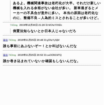
あるよ。機械関連事故は老朽化が大半。それだけ新しい
機械を入れる余裕がない会社が多い。
新車過ぎるとメ
ーカーの不具合が意外に多い。
本当の原因は老朽化な
のに、整備不良→人為的ミスとされることが多いけど。
743mg
2019年12月30日 21:28
ID:M1NzY0NDc
倒置法知らないとか日本人じゃないだろ
返信
743mg
2019年11月25日 20:48
ID:g5NzYyNjM
誰も事前にあぶないぞー！とか叫ばないんだな
返信
743mg
2019年11月25日 20:52
ID:cwODM1MTQ
誰か巻き込まれていないか確認もしないんだな。