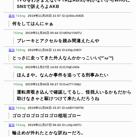
TPOをわきまえないPTAはABSが利かないからWHOに
SNSで訴えろよAKB
返信
743mg
2019年11月25日 21:57
ID:Q4Mzc4MDE
何をしてはんにゃぁ
743mg
2019年11月26日 05:44
ID:M0NzY0MTU
ブレーキとアクセルを踏み間違えたんや
返信
743mg
2019年11月26日 11:04
ID:k3Njc2MDY
とっさに走ってきた外人なんかかっこいい(*’ω’*)
743mg
2019年11月27日 14:02
ID:E2NjExNDk
ほんまや。なんか事件を追ってる刑事みたい
743mg
2019年12月06日 06:27
ID:EwOTY3MjU
運転席覗き込んで確認してるし、怪我人いるかもだから
助けなきゃと駆けつけて来たんだろうね
返信
743mg
2019年11月26日 15:37
ID:IzMDY0MTM
ゴロゴロゴロゴロゴロ稲垣ゴロー
返信
743mg
2019年11月27日 06:43
ID:czNjc4MTU
輪止めが外れたとかな訳ねーだろ。