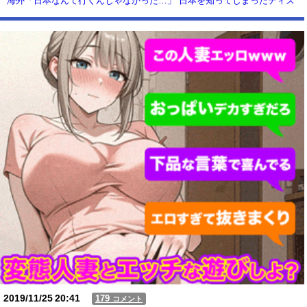
海外「日本なんて行くんじゃなかった…」 日本を知ってしまったディズ
ニー信者、帰国後『本家』に失望する事態に
【動画】USJの禁止エリアに子どもたちが続々乱入 → スタッフが注意し
ても止まらない事態に
Powered by livedoor 相互RSS
2019/11/25
20:41
179
コメント