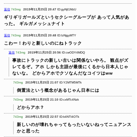
返信
743mg
2019年11月25日 20:47
ID:gyNjI1MzU
ギリギリガールズというセクシーグループが
あって人気があ
った。
ギルガメッシュナイト
返信
743mg
2019年11月25日 20:48
ID:IzNjgyMTY
こわー！わりと新しいのにねトラック
返信
743mg
2019年11月25日 20:56
ID:cwODY4MDQ
事故にトラックの新しい古いは関係ないやろ。
観点がズ
レてるぞ。アホ
しかも主語が最後にくるから日本人じゃ
ないな。
どからアホでクソなんだなコイツはww
743mg
2019年11月25日 21:07
ID:Y2MTM5MTk
倒置法という概念があるじゃん日本には
743mg
2019年11月25日 21:10
ID:cxMTc4Nzk
どからアホ？
743mg
2019年11月25日 22:57
ID:k4NTI4OTk
新しいのが壊れちゃってもったいないねってニュアンス
かと思った