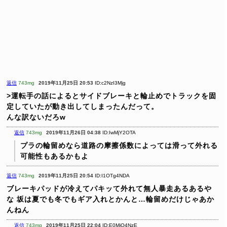
返信
743mg
2019年11月25日 20:53
ID:c2NzI3Mjg
>運転手の話によるとサイドブレーキと輪止めでトラックを固
定していたが動き出してしまったんだって。
んな訳ないだろw
返信
743mg
2019年11月26日 04:38
ID:IwMjY2OTA
プラの輪留めなら道路の摩擦係数によっては滑って外れる
可能性もあるかもよ
返信
743mg
2019年11月25日 20:54
ID:I1OTg4NDA
ブレーキパッドが冷えてパキッて外れて無人暴走あるあるや
な
坂は夏でも冬でもギア入れとかんと…輪留めだけじゃあか
んねん
返信
743mg
2019年11月25日 22:04
ID:E0MjQ4NzE