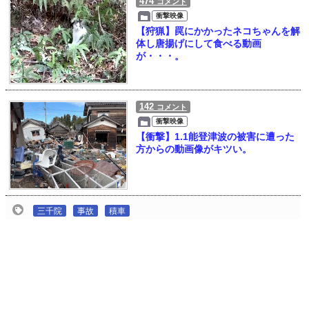
474
コメント
衝撃映像
【狩猟】罠にかかったネコちゃんを解
体し唐揚げにして食べる動画
が・・・。
142
コメント
衝撃映像
【衝撃】1.1能登津波の被害に遭った
方からの動画像がキツい。
三千院
事故
積車