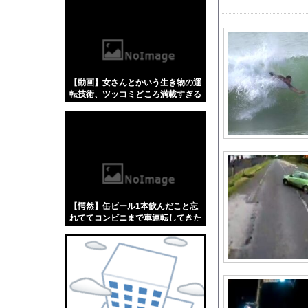
【悲報】「蕎麦」とか
【4/4】嫁が浮気を
【動画】 AKB48の
外国人「とてつもない逸
【動画】女さんとかいう生き物の運
【動画】 じゅぼぼぼ
転技術、ツッコミどころ満載すぎる
妊娠中の嫁「私はご飯
と話題にw w w w w w w w
【有能】政府「トラッ
世間では神ゲーと言わ
消費税減税をなんとし
会社にいるアラサーの
スロッターさん「優遇
【愕然】缶ビール1本飲んだこと忘
【日向坂46】公式か
れててコンビニまで車運転してきた
んだけどさ…←これw w w w w w w
【怒報】企業「あなた
w
【画像】温泉女子番組
欧州「日本だけ反則だ
三大傑作ゼルダライク「The