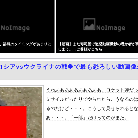
訳なしで普通に会話。コーチ「今10段階で6ぐらい。来た時は0だっ...
モリに世界中から注文殺到！！！ １兆５０００億円で工場増築へ
らった財務官僚、異例の左遷ｗｗｗｗｗｗｗｗ
居酒屋行く奴はバカ。ホストの初回なら居酒屋より安く飲めてイケメン...
のえっちな娘になるバイト そして娘堕ちするまでがセット』をra...
、訃報のタイミングがあまりに
【動画】また寿司屋で迷惑動画撮影の愚か者が
月6日の原爆の日にトンデモ持論を展開し物議… → ネット「それ...
しまう…→ご尊顔がこちら
中国人民と連帯して戦おー！悪政高市を打倒するぞー！」
ドがエロい！乳首透け、巨乳おっぱいが最高過ぎる！
ロシアvsウクライナの戦争で最も恐ろしい動画像
症候群診断後に死亡事故＝運転の無職男（３４）、独断で治療中断―危...
油で1980km走行しギネス記録を達成
合った娘達と乱交した話
うわああああああああああ。ロケット弾だ
ANTZ」がAmazonでなんと全巻100円ｗｗｗｗｗｗ
ミサイルだったりでやられたらこうなるの
ダム「決壊」地元民「公式発表より死者多い！」中国政府「住民拘束！...
るのだけど・・・。こうして見せられると
代表監督を追及「なぜ負けたのか」
あ・・・。「一部」だけってのがまた。
べきか…1万年ぶり史上最大級の火山の兆し＝韓国の反応
いた。私が上に物を投げるフリをする → 猫はこうなります…