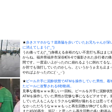
破壊力ありすぎてクッソワロタｗｗｗｗｗｗｗｗｗ
地震が直撃した結果ｗｗｗｗｗ(※動画あり)
美人が整形か否か判定たのむ！！
を交互に飲まないと倒れるグラス」発売
チューブライディング、チューブの中からの映像が凄い
の身分」を量産… 最新AIが人間を欺き始めた！選択を迫られたA...
★
歩きスマホかな？道路脇を歩いていたお兄ちゃんが深
6号、3安打3打点の活躍も一歩及ばず…それでも希望を見出すLA...
に消えてしまう(°_°)
ーターさん、阿波踊りでワキ祭り
うわ痛ってえ(°_°)身構える余裕のない不意打ち系はまじ
からね。福井県福井市深谷町6-6で撮影された歩行者の
彼女がずっとエアコンを見上げていた。どうしたの？つけた方がいい？...
間です。一度這い上がったのに崩れるように倒れてるな
、帰らぬ人となる
か肘でも強打していたのかしら。というかうｐ主も止ま
の大学ヤリサーの流出エロ動画（顔出し）が一番抜ける
やればよかったのに(´･_･`)
代表に激怒！『惨憺たる結果、徹底的な刷新が必要だ』と監督や協会を...
★
ビール片手に泥酔状態でATMを操作していた男性。着
たビールに攻撃される8秒動画。
唐揚げ屋ｗｗｗｗｗ
見事な着地ｗｗｗ美しい一回転。ビールを片手に泥酔状
癖ブッ刺さりで精子ドクドク作られるわｗｗｗｗ
ATMを操作していた男性が悲惨な事になるビデオです。
で行列、出来ない
していた人もこんなミラクルな瞬間が撮れるとは思って
なかっただろうなｗｗｗもっと再生回数が伸びても良い
に点火 マンホールが爆発しふた吹き飛ぶ
まだ4500再生。追記：と思ったら再生回数の多い動画み