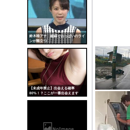
【画像】このボケて、
【衝撃】手術中に熊本
【画像】お前らこの超
【画像】「ビールと水
【動画】サーフィンで
鈴木唯アナ 縦縞でおっぱいのライ
ンが際立つ
【戦慄】指示なしで「偽
【衝撃】大谷25号&2
【画像】ブランチリポ
【マジで閲覧注意】 
サッカーの選手に落雷
【黒歴史】こういう昔
【未成年禁止】出会える確率
韓国人「安貞桓が韓国
80%！？ここが一番出会えます
ケンタッキーとか言う
【画像】このAVが性
【悲報】味噌ラーメン
【中国】男の子が爆竹