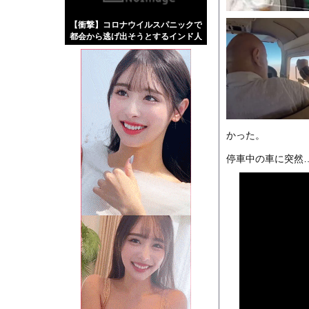
【画像】伊藤舞雪とか
【衝撃】コロナウイルスパニックで
【緊急】肛門にスティ
都会から逃げ出そうとするインド人
お知らせ
たち・・・
【動画】両方馬鹿（笑
Powered by livedo
かった。
1000m
このページは
示されません。
停車中の車に突然