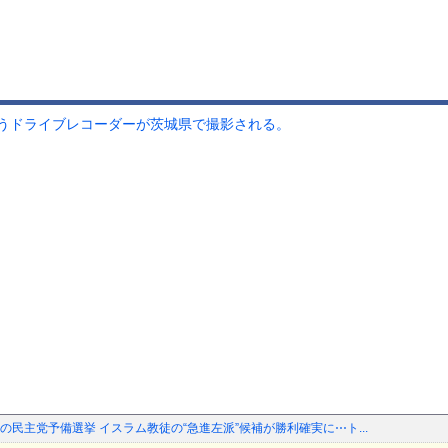
うドライブレコーダーが茨城県で撮影される。
民主党予備選挙 イスラム教徒の“急進左派”候補が勝利確実に⋯ト...