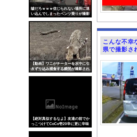
【画像】令和最新版のあ
嘘だろｗｗｗ信じられない場所に迷
【画像】日本人の気色
い込んでしまったベンツ乗りが撮影
されるｗｗｗ
福戸あやアナ 脇チラ
【有能】政府「トラッ
【画像】キス釣りする
こんな不幸
【動画】クソガキロケ
県で撮影さ
富士登山ツアー中に6
ハムスターの日
【動画】ワニがチーターを水中に引
きずり込み捕食する瞬間が撮影され
【医師解説】飲酒後の
る
【画像】「異常独身男
グラドル山根千芽（3
【Xの車窓から】オー
『君のことが大大大大大
【ポロリ悲話】ネット
【絶対真似するなよ】友達の前でか
【衝撃】「かわいい虫
っこつけてCoCo壱20辛に更に辛味
スパイス入れて食うたった結果ァw
「アメリカのヤンキー
w w w w w w w w w w w w w w