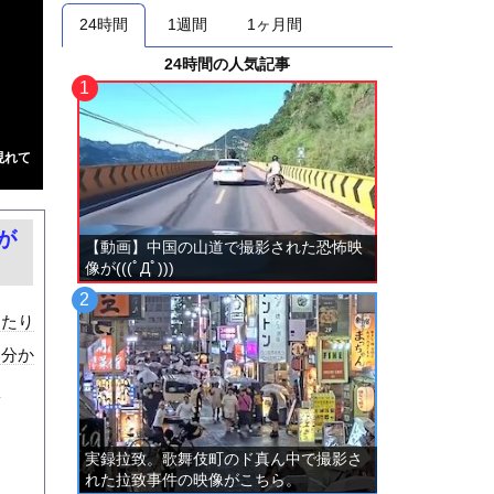
24時間
1週間
1ヶ月間
24時間の人気記事
現れて
が
【動画】中国の山道で撮影された恐怖映
像が(((ﾟДﾟ)))
ったり
は分か
な
実録拉致。歌舞伎町のド真ん中で撮影さ
れた拉致事件の映像がこちら。