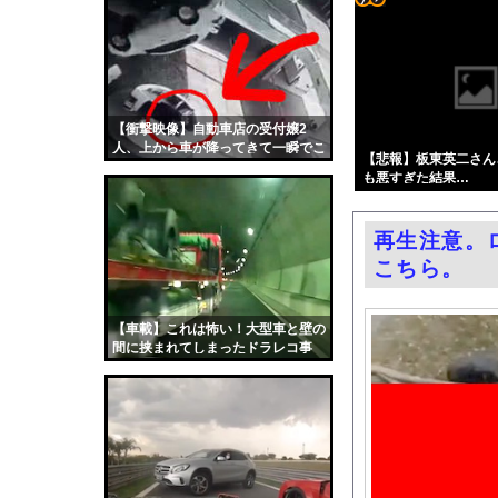
シカホワ村上宗隆、通
コテ
【ニュース】日本製メ
リン
【悲報】高市早苗に逆
- 固
【画像】みい山作者「
定リ
【衝撃映像】自動車店の受付嬢2
エロ漫画『TSしてパパ
人、上から車が降ってきて一瞬でこ
ンク
【悲報】板東英二さん
【悲報】玉川徹さん、8
うなる
も悪すぎた結果…
自動
パヨク「アジア人民、
更新
村重杏奈、写真集ヌー
再生注意。
ツー
【東京】睡眠時無呼吸
こちら。
ル
日産e-power、無給
結婚式の二次会で知り
【車載】これは怖い！大型車と壁の
間に挟まれてしまったドラレコ事
【朗報】大人気漫画「G
故。
中国「大洪水！」中国
韓国国会、サッカー前
日本旅行キャンセルす
うちのネコが目の前に