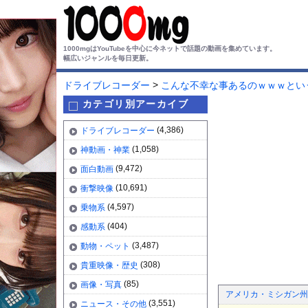
1000mgはYouTubeを中心に今ネットで話題の動画を集めています。
幅広いジャンルを毎日更新。
>
ドライブレコーダー
こんな不幸な事あるのｗｗｗとい
カテゴリ別アーカイブ
(4,386)
ドライブレコーダー
(1,058)
神動画・神業
(9,472)
面白動画
(10,691)
衝撃映像
(4,597)
乗物系
(404)
感動系
(3,487)
動物・ペット
(308)
貴重映像・歴史
(85)
画像・写真
アメリカ・ミシガン州の
(3,551)
ニュース・その他