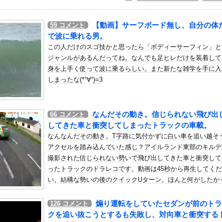
いう自炊最強のメシｗｗｗｗｗｗｗｗ
している。私の知らないスマホで連絡を取り合い、日中会ったりしてい...
【動画】サーフボード無し、自分の体
59
コメント
エースさんの走りｗｗｗｗｗ
で波に乗れる男。
材がいる」15歳FW礒部怜夢、衝撃ゴールでリバプールU15撃破...
この人だけのスゴ技かと思ったら「ボディーサーフィン」と
ジャンルがあるんだってね。なんでも足ヒレだけを装着して
！え！これが芸能人のフｏラだ、綺麗な顔とお口でこんなことしている...
身を上手く使って波に乗るらしい。また新たな雑学を手に入
があまり食べられないのに！あなたは！！」俺「じゃあ外で食べてくる...
しまったな(*°∀°)=3
クはサービスエリア利用有料化すればサボらず走るし流問題解決じゃね...
れているが個人的にはクソゲーだと思うゲーム挙げてけ
なんだその動き。信じられない飛び出
66
コメント
ても阻止したい石破前首相、「何いってんのこいつ」と有権者をドン引...
してきた車と衝突してしまったトラックの車載。
29歳の女がきもすぎる。
なんなんだその動き。T字路に気付かずに白い車を追い越そ
冷遇はある。理由はスマスロだから、これだけで十分なんだよね」
アクセルを踏み込んでいた感じ？アイルランド東部のキルデ
らの注意喚起、ヤフートップに掲載される
撮影された信じられない勢いで飛び出してきた車と衝突して
ったトラックのドラレコです。動画は45秒から再生してく
を特別スカウト！まずはカジュアル面談をしませんか？」 ワイ...
い。結構な勢いの後のクイックUターン。ほんと何がしたか
、朝からドスケベを提供
の・・・。
ろ…」 世界の『日本びいき』にヨーロッパ全土から不満の声
煽り運転をしていたセダンが前のトラ
126
コメント
 Binding of Isaac」「ダークソウル」あと...
クを追い抜こうとするも失敗し、対向車と衝突する