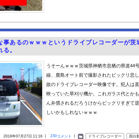
のちゃん、可愛過ぎてワイらにブッ刺さりまくりw w w w w...
悪さ、たった一枚の画像に凝縮されてしまう…
見え！！
クはサービスエリア利用有料化すればサボらず走るし流問題解決じゃね...
んや
な事あるのｗｗｗというドライブレコーダーが茨
ット、怖すぎる…これよく轢かずに止まれたな
れる。
4歳男性死亡 8合目付近で意識失う
うそーんｗｗｗ茨城県神栖市息栖の県道44
「締めのラーメン欲」の原因は？ 脳の錯覚と真実
線、鹿島オート前で撮影されたビックリ悲
性」、トレンド1位ｗｗｗｗｗｗ
故のドライブレコーダー映像です。犯人は
6歳）の豊満Iカップボディをお楽しみしまくりたいよな！
映っていた草刈り機か。これガラス代とか
ビスかと思ったら野生の炊飯器で草 ほか
ん弁償されるだろうけからビックリすぎて
好きな100人の彼女』17話感想 須藤育登場！ストイックな野球...
しいかもしれないｗｗｗ
で拡散してるおっぱいポロリ動画、何故か叩かれる・・・
」ランキング、ついに発表される
がアジア人にケンカを売った結果ｗｗｗ」 ほか
230
2018年07月27日 11:16 ┃
コメント
┃
ドライブレコーダー
面白