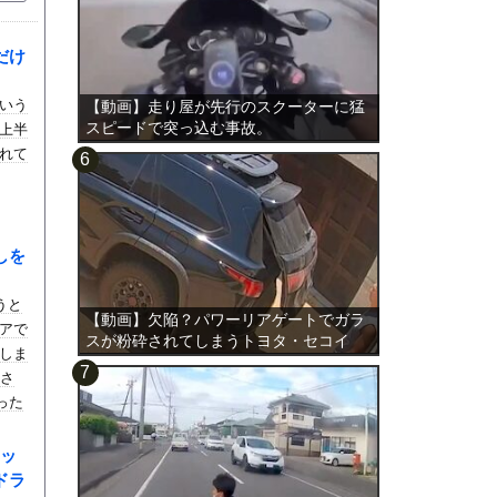
だけ
いう
【動画】走り屋が先行のスクーターに猛
スピードで突っ込む事故。
上半
れて
しを
うと
【動画】欠陥？パワーリアゲートでガラ
アで
スが粉砕されてしまうトヨタ・セコイ
しま
ア。
ださ
った
ッ
ドラ