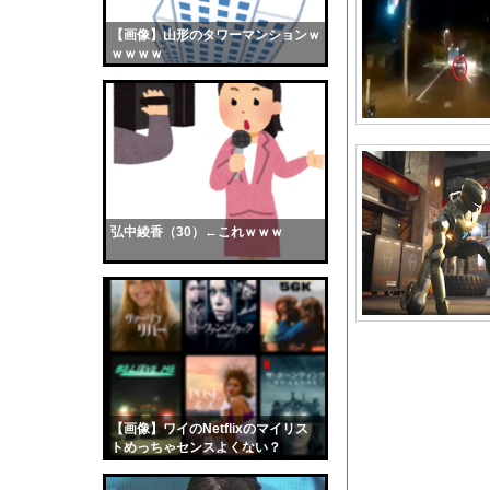
氷河期世代の非正規、
【画像】山形のタワーマンションｗ
【画像】おまえらくん
ｗｗｗｗ
【画像】この女優さん
【朗報】齋藤飛鳥、前
【画像】おまえらこう
海外「日本よ、お前が
勇気を出して白人美女
10年もの間浮気して
弘中綾香（30）←これｗｗｗ
ウクライナ侵攻以降、
【配信者】「金バエ」
【画像】女の子「危機
私「ちょっと、人の家
【朗報】天才ワイさん
【朗報】小坂菜緒の最
【画像】ワイのNetflixのマイリス
【悲報】サイバーコネ
トめっちゃセンスよくない？
wwwwwww
Gカップの現役添乗員、