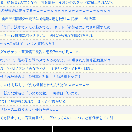
タ「従業員2人亡くなる」営業部長「イオンのスタッフに制止されなか...
なのが普通に走ってるｗｗｗｗｗｗｗｗｗｗｗｗｗｗｗｗｗｗｗｗｗｗ...
長、食料品消費税2年間1%の閣議決定を批判 → 記者「中道改革...
「毎日、渋谷でデモが起きてる」 ネット「参加者の少なさを隠すため...
製のルーター20機種にバックドア… 外部から完全制御のおそれ
セッ■スが終了したけど質問ある？
グルポケット斉藤慎二被告に懲役7年の求刑←これ…
なアイドル級の子と即ハメできるのかよ」⇒ 晒された無修正動画がコ...
N・NI-KIファン「みなちゃん」（キャバ嬢・MINA）自殺...
検された場合は「台湾軍が対応」と台湾軍トップ！
れ」のやり取りしてたら逮捕されたんだがｗｗｗｗｗｗｗ
、新たな党名は「いのちの党」 略称は「いのち」
なつ)「演技中に惚れてしまった俳優がいる」
シャのエロ漫画より優れた体 part5
ても阻止したい石破前首相、「何いってんのこいつ」と有権者をドン引...
3位が射程圏内。新井監督「特別な日の試合だったので負けて悔しい」...