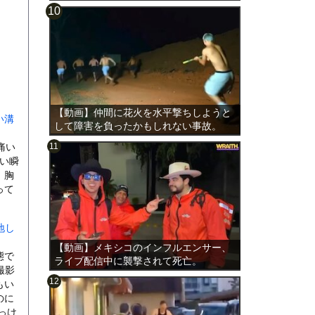
【動画】仲間に花火を水平撃ちしようと
い溝
して障害を負ったかもしれない事故。
痛い
痛い瞬
。胸
って
地し
【動画】メキシコのインフルエンサー、
態で
ライブ配信中に襲撃されて死亡。
撮影
もい
のに
っけ