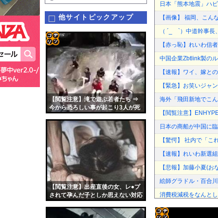
日本「熊本地震」ハビ
他サイトピックアップ
【画像】 福岡、こん
（ ´_ゝ`）中道幹事
【赤っ恥】れいわ信者
コテ
中国企業Zbtlink
リン
【速報】ワイ、嫁との
- 固
【緊急】お笑いジャン
定リ
【閲覧注意】滝で遊ぶ若者たち ⇒
海外「飛田新地でこん
ンク
今から恐ろしい事が起こり3人が死
【閲覧注意】ENHYPE
亡します…
自動
日本の商船が中国に臨
更新
【驚愕】 社内で「こ
ツー
【速報】れいわ新選組
ル
【悲報】加藤小夏(お
絵師グラドル・百合川サ
【閲覧注意】出産直後の女、レ●プ
消費税減税をなんとし
されて孕んだ子としか思えない対応
をする…
カープ、最下位転落も