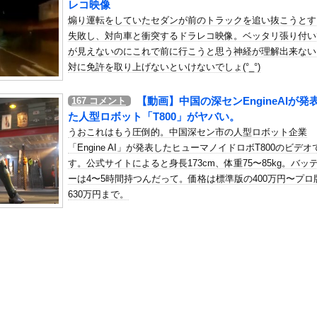
レコ映像
年金を払っていないので11年後には生活保護に殺到、どうすんのこれ
煽り運転をしていたセダンが前のトラックを追い抜こうとす
の机がこの女の子の椅子にされてたらｗｗｗ
失敗し、対向車と衝突するドラレコ映像。ベッタリ張り付い
、可愛すぎる
が見えないのにこれで前に行こうと思う神経が理解出来ない
屈みで完全に見えてる動画が拡散されてしまう…
対に免許を取り上げないといけないでしょ(°_°)
いう地雷系の女子高生って好きじゃないの？
【動画】中国の深センEngineAIが発
167
コメント
ナンバーワンだ」 熊本地震直後の日本の対応のスピードに世界が衝撃
た人型ロボット「T800」がヤバい。
にチン凸したアジア人短小男
、爆笑されてしまうｗｗｗ
うおこれはもう圧倒的。中国深セン市の人型ロボット企業
た嫁。まさかと思い長男のDNA鑑定をするがいいな？と問うと、元嫁...
「Engine AI」が発表したヒューマノイドロボT800のビデオ
す。公式サイトによると身長173cm、体重75〜85kg。バッ
ロシア軍兵士のHIV感染が2000％急増…ウクライナメディア！
ーは4〜5時間持つんだって。価格は標準版の400万円〜プロ
のSNS更新が1週間途絶え、様々な憶測が飛び交う。1週間ぶりの投...
630万円まで。
管理フォーーーーム！！！」
の金庫触らないでよ！」キチママ『そこに金庫があったから、開けてみ...
、デブ禁止のマッチングアプリを思いつくｗｗｗｗｗｗｗｗｗｗ
新グラビア、ノースリーブが大変なことになってるって...
クトツーの松山氏、JUMP公式にブロックされるｗｗｗｗｗｗｗｗｗ...
ドスケベDVDで限界露出してしまうwwwww小山玲奈、手ぶら...