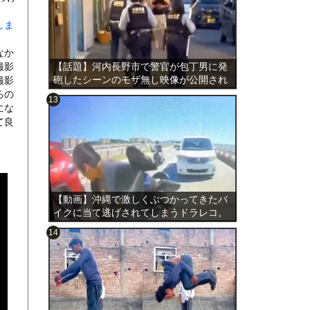
しま
なか
撮影
【話題】河内長野市で警官が包丁男に発
砲したシーンのモザ無し映像が公開され
撮影
る。
ろの
にな
て良
のは表
【動画】沖縄で激しくぶつかってきたバ
イクに当て逃げされてしまうドラレコ。