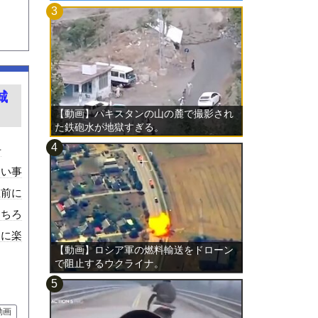
城
【動画】パキスタンの山の麓で撮影され
た鉄砲水が地獄すぎる。
号
しい事
直前に
もちろ
逆に楽
【動画】ロシア軍の燃料輸送をドローン
で阻止するウクライナ。
動画