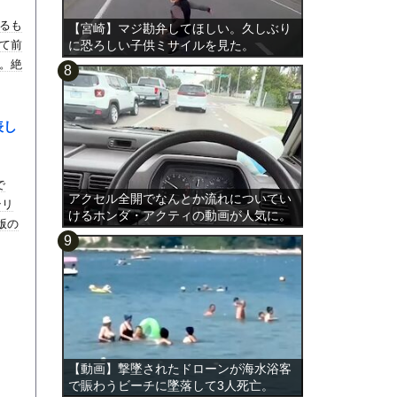
るも
【宮崎】マジ勘弁してほしい。久しぶり
て前
に恐ろしい子供ミサイルを見た。
。絶
表し
で
アクセル全開でなんとか流れについてい
テリ
けるホンダ・アクティの動画が人気に。
版の
【動画】撃墜されたドローンが海水浴客
で賑わうビーチに墜落して3人死亡。