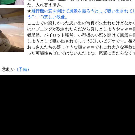
いうＡＶ女優ｗｗｗｗｗｗｗｗｗｗw
た。入れ替え済み。
★
飛行機の窓を開けて風景を撮ろうとして吸い出されて
ックのり入れたけど出てこないの！！
う(´･_･`)悲しい映像。
ここまでの楽しかった思い出の写真が失われたけどなか
）ミニストップでトラックと衝突したドラレコが（ノ∇`）
のハプニングが残されたんだから良しとしようやｗｗｗ
者呆然、パイロット唖然。小型機の小窓を開けて風景を
しようとして吸い出されてしまう悲しいビデオです。後
おっさんたちの嬉しそうな顔ｗｗｗでもこれ大きな事故
った可能性もゼロではないんだよな。尾翼に当たらなく
or 相互RSS
g
が管理しています。 RSS設定 更新順130件まで。それ以降の古いも
…悲劇が
（予備）