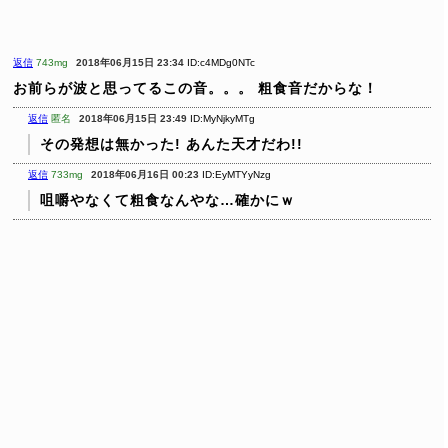
返信
743mg
2018年06月15日 23:34
ID:c4MDg0NTc
お前らが波と思ってるこの音。。。
粗食音だからな！
返信
匿名
2018年06月15日 23:49
ID:MyNjkyMTg
その発想は無かった! あんた天才だわ!!
返信
733mg
2018年06月16日 00:23
ID:EyMTYyNzg
咀嚼やなくて粗食なんやな…確かにｗ