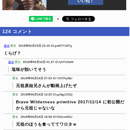
いいね！
124
コメント
返信
匿名
2018年06月15日 23:19
ID:gwMTY2MTg
くらげ？
返信
匿名
2018年06月16日 01:37
ID:IyNTIxMzM
塩味が効いてそう
匿名
2018年06月16日 07:53
ID:Y0NTAyMjU
元祖原始兄さんが動画上げたぞ
匿名
2018年06月16日 14:25
ID:gyNjg2ODQ
Brave Wilderness primitive
2017/11/14 に初公開だ
から元祖じゃないな
匿名
2018年06月16日 18:58
ID:I5NzcwNDU
元祖のほうも食っててワロタｗ