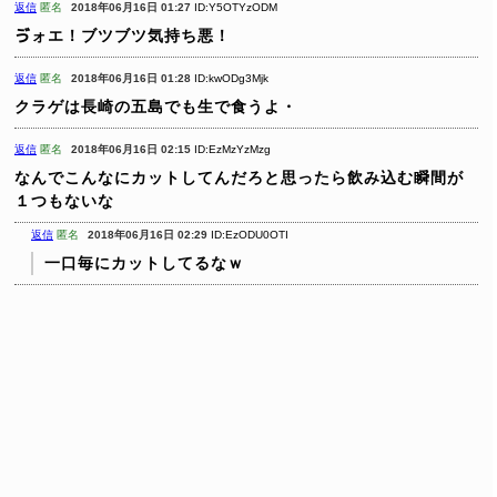
返信
匿名
2018年06月16日 01:27
ID:Y5OTYzODM
ゔォエ！ブツブツ気持ち悪！
返信
匿名
2018年06月16日 01:28
ID:kwODg3Mjk
クラゲは長崎の五島でも生で食うよ・
返信
匿名
2018年06月16日 02:15
ID:EzMzYzMzg
なんでこんなにカットしてんだろと思ったら飲み込む瞬間が
１つもないな
返信
匿名
2018年06月16日 02:29
ID:EzODU0OTI
一口毎にカットしてるなｗ