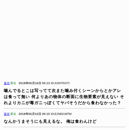
返信
匿名
2018年06月16日 00:13
ID:A5NTI5OTI
噛んでるとこは写ってて次また噛み付くシーンからとかアレ
は食って無い
何よりあの物体の断面に生物要素が見えない
そ
れよりカニが毒ガニっぽくてヤバそうだから食わなかった？
返信
匿名
2018年06月16日 00:15
ID:E2NDI1MTM
なんかうまそうにも見えるな。
俺は食わんけど