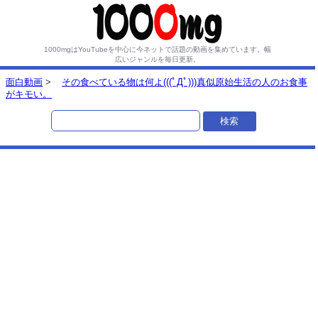
1000mgはYouTubeを中心に今ネットで話題の動画を集めています。
幅
広いジャンルを毎日更新。
面白動画
>
その食べている物は何よ(((ﾟДﾟ)))真似原始生活の人のお食事
がキモい。