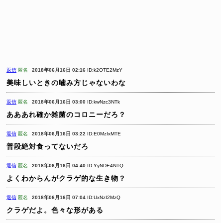
返信
匿名
2018年06月16日 02:16
ID:k2OTE2MzY
美味しいときの噛み方じゃないわな
返信
匿名
2018年06月16日 03:00
ID:kwNzc3NTk
あああれ確か雑菌のコロニーだろ？
返信
匿名
2018年06月16日 03:22
ID:E0MzIxMTE
普段絶対食ってないだろ
返信
匿名
2018年06月16日 04:40
ID:YyNDE4NTQ
よくわからんがクラゲ的な生き物？
返信
匿名
2018年06月16日 07:04
ID:UxNzI2MzQ
クラゲだよ。色々な形がある