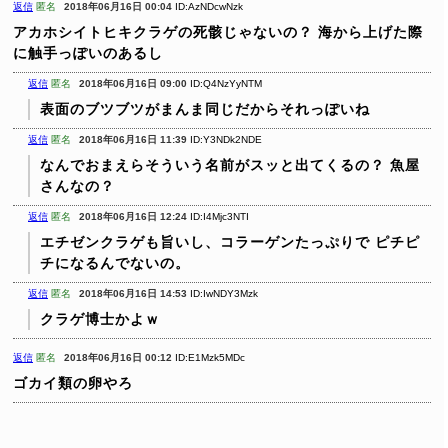
返信
匿名
2018年06月16日 00:04
ID:AzNDcwNzk
アカホシイトヒキクラゲの死骸じゃないの？
海から上げた際
に触手っぽいのあるし
返信
匿名
2018年06月16日 09:00
ID:Q4NzYyNTM
表面のブツブツがまんま同じだからそれっぽいね
返信
匿名
2018年06月16日 11:39
ID:Y3NDk2NDE
なんでおまえらそういう名前がスッと出てくるの？
魚屋
さんなの？
返信
匿名
2018年06月16日 12:24
ID:I4Mjc3NTI
エチゼンクラゲも旨いし、コラーゲンたっぷりで
ピチピ
チになるんでないの。
返信
匿名
2018年06月16日 14:53
ID:IwNDY3Mzk
クラゲ博士かよｗ
返信
匿名
2018年06月16日 00:12
ID:E1Mzk5MDc
ゴカイ類の卵やろ