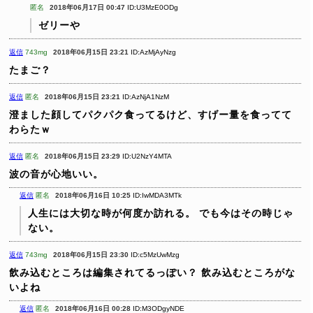
匿名
2018年06月17日 00:47
ID:U3MzE0ODg
ゼリーや
返信
743mg
2018年06月15日 23:21
ID:AzMjAyNzg
たまご？
返信
匿名
2018年06月15日 23:21
ID:AzNjA1NzM
澄ました顔してパクパク食ってるけど、すげー量を食ってて
わらたｗ
返信
匿名
2018年06月15日 23:29
ID:U2NzY4MTA
波の音が心地いい。
返信
匿名
2018年06月16日 10:25
ID:IwMDA3MTk
人生には大切な時が何度か訪れる。
でも今はその時じゃ
ない。
返信
743mg
2018年06月15日 23:30
ID:c5MzUwMzg
飲み込むところは編集されてるっぽい？
飲み込むところがな
いよね
返信
匿名
2018年06月16日 00:28
ID:M3ODgyNDE