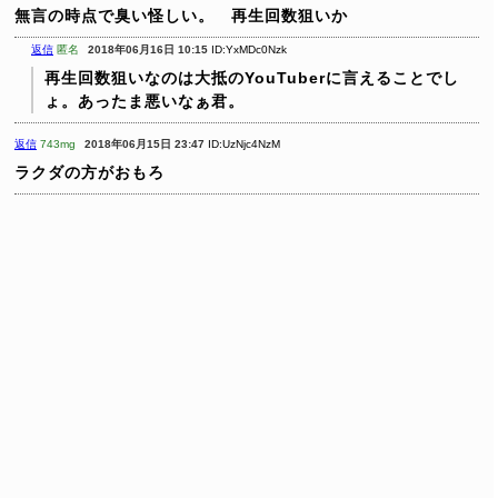
無言の時点で臭い怪しい。 再生回数狙いか
返信
匿名
2018年06月16日 10:15
ID:YxMDc0Nzk
再生回数狙いなのは大抵のYouTuberに言えることでし
ょ。あったま悪いなぁ君。
返信
743mg
2018年06月15日 23:47
ID:UzNjc4NzM
ラクダの方がおもろ