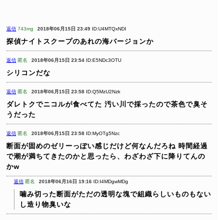
返信
743mg
2018年06月15日 23:49
ID:U4MTQxNDI
探偵ナイトスクープのあれの海バージョンか
返信
匿名
2018年06月15日 23:54
ID:E5NDc3OTU
シリコンだな
返信
匿名
2018年06月15日 23:58
ID:Q5MzU2Nzk
ダレトクでニコルが食べてた
汚い川で採ったので茶色で臭そ
うだった
返信
匿名
2018年06月15日 23:58
ID:MyOTg5Nzc
断面が固めのゼリーっぽい感じだけど何なんだろね
時間経過
で潮が満ちてきたのかと思ったら、わざわざ下に降りてんの
かw
返信
匿名
2018年06月16日 19:16
ID:I4MDgwMDg
噛み切った断面がただの透明な塊で組織らしいものもない
し造り物臭いな