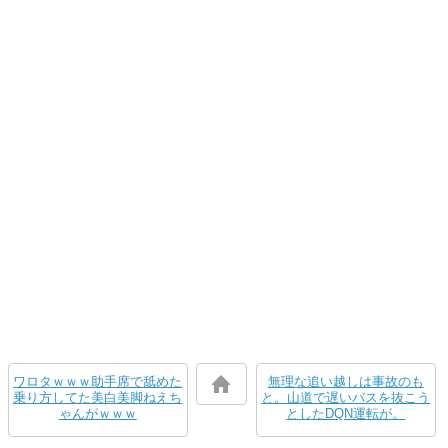
ワロタｗｗｗ助手席で舐めた
無理な追い越しは事故のも
乗り方してた美白美脚ねえち
と。山道で遅いバスを抜こう
ゃんがｗｗｗ
としたDQN運転が。