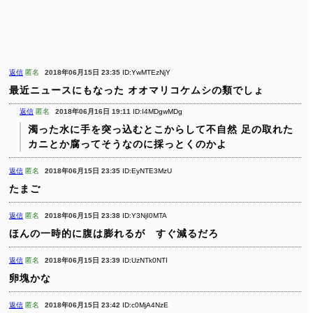
返信
匿名
2018年06月15日 23:35
ID:YwMTEzNjY
最近ニュースにもなった
オオマリコケムシの類でしょ
返信
匿名
2018年06月16日 19:11
ID:I4MDgwMDg
濁った水に手を突っ込むとこからして不自然
足の取れた
カニとか腐ってそうなのに採っとくのかよ
返信
匿名
2018年06月15日 23:35
ID:EyNTE3MzU
たまご
返信
匿名
2018年06月15日 23:38
ID:Y3NjI0MTA
ほんの一時的に腹は膨れるが すぐ減るだろ
返信
匿名
2018年06月15日 23:39
ID:UzNTk0NTI
卵塊かな
返信
匿名
2018年06月15日 23:42
ID:c0MjA4NzE