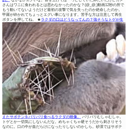
さんはワニに食われるとは思わなかったのかな？(@_@;)動画12秒の所で
もう動いてないようだけど最初の攻撃で気を失ったのか絶命したのか。
甲羅が砕かれてちょっとエグい事になります。苦手な方は注意して再生
ボタンを押してね。
★
ラクダの口はどうなってんの？強そうなトゲが生
えたサボテンをバリバリ食べるラクダの映像。
バリバリむしゃむしゃ。
トゲとか一切気にしないんだな。めちゃくちゃ硬そうだから刺さりそう
なのに。口の中が血だらけになったりしないのかしら。砂漠ではサボテ