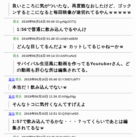
良いところに気がついたな。再度観なおしたけど、ゴック
ンするとこになると毎回映像が途切れてるやんｗｗｗｗｗ
匿名
2018年06月16日 00:40
ID:gyNjg3OTQ
1:56で普通に飲み込んでるやんけ
匿名
2018年06月16日 01:48
ID:UxMjYwMDM
どんな目してるんだよｗ
カットしてるじゃねーかｗ
匿名
2018年06月16日 09:14
ID:UxMTcwNzE
サバイバル生活風に動画を作ってるYoutuberさん。ど
の動画も肝心な所は編集されてる。
返信
匿名
2018年06月16日 05:46
ID:Y3NDYyMTY
本当だ！飲み込んでないｗ
返信
匿名
2018年06月16日 11:36
ID:I4Njg4Njg
そんなトコに気付くなんてすげえよ
返信
匿名
2018年06月16日 13:51
ID:Q3NjYwNDI
1:57で飲み込んでるかな・・・？ってくらいであとは編
集されてるなｗ