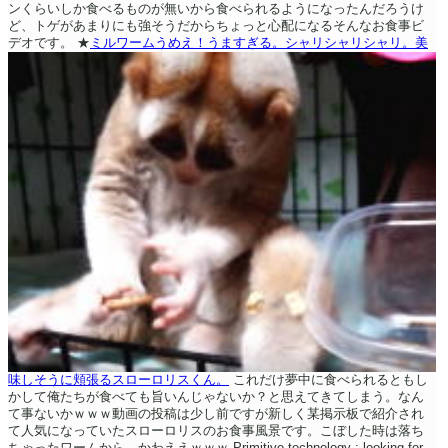
ンくらいしか食べるものが無いから食べられるようになったんだろうけ
ど、トゲがあまりにも強そうだからちょっと心配になるそんなお食事ビ
デオです。
★
ミルワームうめえ！うますぎる。シャリシャリシャリ。美
味しそうに頬張るスローロリスくん。
これだけ夢中に食べられるともし
かして俺たちが食べても旨いんじゃないか？と思えてきてしまう。なん
て事ないかｗｗｗ動画の投稿は少し前ですが新しく某掲示板で紹介され
て人気になっていたスローロリスのお食事風景です。こぼした時は落ち
ちゃったワームから。かわええｗｗｗ
Primitive technology : looking for