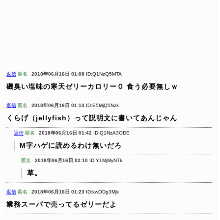
返信
匿名
2018年06月16日 01:08
ID:Q1NzQ5MTA
磯臭い塩味の寒天ゼリーカロリー０
食う必要無しｗ
返信
匿名
2018年06月16日 01:13
ID:E5MjQ5Nzk
くらげ（jellyfish）って説明文に書いてあんじゃん
返信
匿名
2018年06月16日 01:42
ID:Q1NzA3ODE
M字ハゲに読めるわけ無いだろ
匿名
2018年06月16日 02:10
ID:Y1MjMyNTk
草。
返信
匿名
2018年06月16日 01:23
ID:kwODg3Mjk
業務スーパで売ってるゼリーだよ