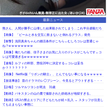
最新ニュース
熊さん、人間が勝手に山壊した結果殺されてしまう…これ半分虐殺だろ
【画像】 「ビールと水を交互に飲まないと倒れるグラス」発売
【衝撃】浅田真央ちゃんの婚活条件がこちら←むしろコレは普通じゃ
ね？w w w w w w w w
【画像】俺たちの姫、佳子さまのお気に入りのドレスがこちらです←コ
レは可愛過ぎるw w w w w w w w
【速報】ルフィの幹部、懲役20年に決定する←コレは妥当
か？？？？？？？
【画像】 Netflix版『リボンの騎士』、とんでもない事になるｗｗｗｗｗ
【放送事故】 昔のドラマのレ◯プシーン、今見るとアウトすぎる・・・
【訃報】ツルマルツヨシが死去 31歳
【動画】パキスタンの山の麓で撮影された鉄砲水が地獄すぎる。
【動画】USJの禁止エリアに子どもたちが続々乱入 → スタッフが注意し
ても止まらない事態に