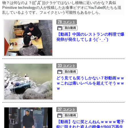
物？は何なのよ？(((ﾟДﾟ)))クラゲではないし植物に近いのかな？真似
Primitive technologyの人が投稿したお食事ビデオにYouTube民たちも混
乱しているようです。フェイクという可能性もあるかしら。
78
コメント
面白動画
【動画】中国のレストランの料理で爆
発卵が発生してしまう(´･_･`)
33
コメント
面白動画
どう見ても笑うしかない７秒動画ｗｗ
ｗこれは痛いレベルを超えてそうｗｗ
ｗ
37
コメント
面白動画
【動画】なに笑とんねんｗｗｗｗ電子
錠に阻まれた盗人の映像が900万再生