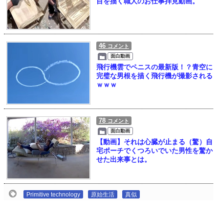
目を描く職人のお仕事拝見動画。
46
コメント
面白動画
飛行機雲でペニスの最新版！？青空に
完璧な男根を描く飛行機が撮影される
ｗｗｗ
78
コメント
面白動画
【動画】それは心臓が止まる（驚）自
宅ポーチでくつろいでいた男性を驚か
せた出来事とは。
Primitive technology
原始生活
真似