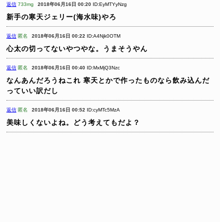
返信
733mg
2018年06月16日 00:20
ID:EyMTYyNzg
新手の寒天ジェリー(海水味)やろ
返信
匿名
2018年06月16日 00:22
ID:A4Njk0OTM
心太の切ってないやつやな。うまそうやん
返信
匿名
2018年06月16日 00:40
ID:MxMjQ3Nzc
なんあんだろうねこれ
寒天とかで作ったものなら飲み込んだ
っていい訳だし
返信
匿名
2018年06月16日 00:52
ID:cyMTc5MzA
美味しくないよね。どう考えてもだよ？