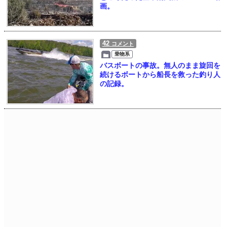
画。
42
コメント
乗物系
バスボートの事故。無人のまま旋回を
続けるボートから船長を救った釣り人
の記録。