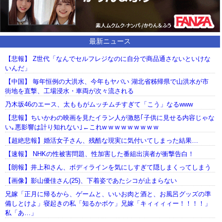
最新ニュース
【悲報】 Z世代「なんでセルフレジなのに自分で商品通さないといけな
いんだ」
【中国】 毎年恒例の大洪水、今年もヤバい 湖北省秭帰県で山洪水が市
街地を直撃、工場浸水・車両が次々流される
乃木坂46のエース、太ももがムッチムチすぎて「こう」なるwww
【悲報】ちいかわの映画を見たイラン人が激怒｢子供に見せる内容じゃな
い｡悪影響は計り知れない｣←これw w w w w w w w w
【超絶悲報】婚活女子さん、残酷な現実に気付いてしまった結果…
【速報】 NHKの性被害問題、性加害した番組出演者が衝撃告白！
【朗報】井上和さん、ボディラインを気にしすぎて隠しまくってしまう
【画像】影山優佳さん(25)、下着姿であたシコが止まらない
兄嫁「正月に帰るから、ゲームと、いいお肉と酒と、お風呂グッズの準
備しとけよ」寝起きの私「知るかボケ」兄嫁「キィィィィー！！！！」
私「あ…」