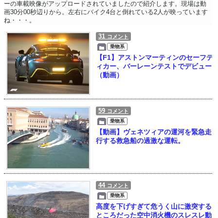
ーの車載映像がアップロードされていましたので紹介します。現場は動
画30分00秒辺りから。左右にバイク4台と倒れている2人が映っています
ね・・・。
31
コメント
乗物系
【F1】アストンマーティンのセーフテ
ィカー、バーレーンテストでデビュー
（動画）
59
コメント
乗物系
【動画】ヴェネツィアの運河を緊急走
行する救急船の過激な運転。
44
コメント
乗物系
高度を下げすぎて危うく山に激突する
ところだった空中消火機のスレスレ動