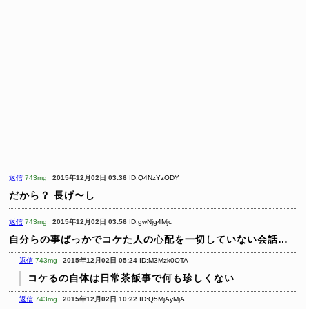
返信
743mg
2015年12月02日 03:36
ID:Q4NzYzODY
だから？
長げ〜し
返信
743mg
2015年12月02日 03:56
ID:gwNjg4Mjc
自分らの事ばっかでコケた人の心配を一切していない会話…
返信
743mg
2015年12月02日 05:24
ID:M3Mzk0OTA
コケるの自体は日常茶飯事で何も珍しくない
返信
743mg
2015年12月02日 10:22
ID:Q5MjAyMjA