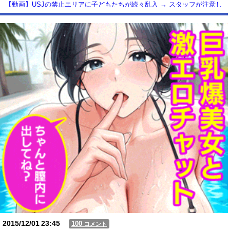
【動画】USJの禁止エリアに子どもたちが続々乱入 → スタッフが注意し
ても止まらない事態に
Powered by livedoor 相互RSS
2015/12/01
23:45
100
コメント