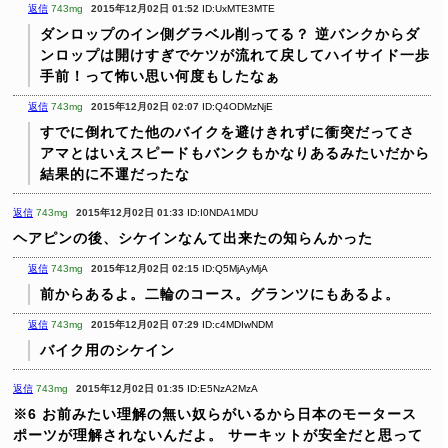
返信
743mg
2015年12月02日 01:52
ID:UxMTE3MTE
ダンロップのイン側グラベル削ってる？
逆バンクからダ
ンロップは開けすぎでケツが流れて戻してハイサイド一歩
手前！って怖い思い何度もしたなぁ
返信
743mg
2015年12月02日 02:07
ID:Q4ODMzNjE
すでに倒れてた他のバイクを避けきれずに衝突だってさ
アマとはいえスピードもバンクもかなりあるみたいだから
結果的に不運だったな
返信
743mg
2015年12月02日 01:33
ID:I0NDA1MDU
ヘアピンの後、シケインなんて出来たの知らんかった
返信
743mg
2015年12月02日 02:15
ID:Q5MjAyMjA
前からあるよ。二輪のコース。グランツにもあるよ。
返信
743mg
2015年12月02日 07:29
ID:c4MDIwNDM
バイク用のシケイン
返信
743mg
2015年12月02日 01:35
ID:E5NzA2MzA
※6
お前みたい理解の無い奴らがいるから日本のモータース
ポーツが理解されないんだよ。
サーキットが安全だと思って