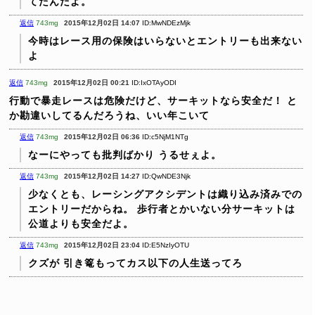
てたんだよ。
返信
743mg
2015年12月02日 14:07
ID:MwNDEzMjk
今時はレース用の保険はいらないとエントリーも出来ない
よ
返信
743mg
2015年12月02日 00:21
ID:IxOTAyODI
行動で暴走レースは危険だけど、サーキットなら安全だ！
と
か勘違いしてるんだろうね、いい年こいて
返信
743mg
2015年12月02日 06:36
ID:c5NjM1NTg
なーにやっても批判ばかり
うるせぇよ。
返信
743mg
2015年12月02日 14:27
ID:QwNDE3Njk
少なくとも、レーシングアクシデントは織り込み済みでの
エントリーだからね。
歩行者とかいない分サーキットは
公道よりも安全だよ。
返信
743mg
2015年12月02日 23:04
ID:E5NzIyOTU
クズが
引き篭もってカス以下の人生送ってろ