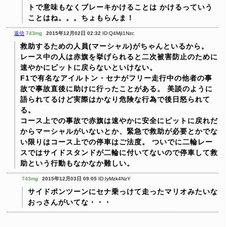
トで意味もなくブレーキかけることは
かけるっていう
ことはね。。。ちょもらんま！
返信
743mg
2015年12月02日 02:32
ID:Q4MjI1Nzc
救助するための人員(マーシャル)がちゃんといるから。
レース中の人は赤旗を挙げられると二次被害防止のために
速やかにピットに戻らないといけない。
F1で有名なアイルトン・セナがフリー走行中の他者の事
故で事故直後に助けに行ったことがある。
美談のように
語られてるけど実際はかなり危険な行為で後日怒られて
る。
コース上での事故で赤旗は速やかに安全にピットに戻れだ
からマーシャルがいないとか、緊急で救助が必要とかでな
い限りはコース上での停車はご法度。
ついでに二輪レー
スではサイドスタンドが二輪に付いてないので停車して救
助という行動もなかなか難しい。
743mg
2015年12月03日 09:05
ID:IyMzk4NzY
サイドポンツーンにセナ乗っけて走ったマリオみたいな
おっさんがいてな・・・