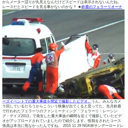
からメーター辺りが丸見えなんだけどスピードは表示されないんだね。
レースだとスピードを見る事がないのかな？
★
鈴鹿のフェラーリオーナ
ーズイベントでの重大事故を間近で撮影したビデオ。
うん。みんなカメ
ラ回しているだろうからこういう映像が出てくると思ってた。先月鈴鹿
で行われたフェラーリのファンミーティング「フェラーリ・レーシン
グ・デイズ2013」で発生した重大事故の瞬間を近くで撮影していたビデ
オがアップロードされていましたので紹介します。怪我をされたコース
係員は本当に危なかったんですね。
2015 11 29 NGK杯サンデーロードレ