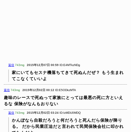
返信
743mg
2015年12月07日 00:59
ID:E4MTkzNDg
家にいてもセスナ機落ちてきて死ぬんだぜ？
もう生まれ
てこなくていいよ
返信
743mg
2015年12月02日 00:12
ID:E5ODkzMTA
趣味のレースで死ぬって家族にとっては最悪の死に方といえ
るな
保険がなんもおりない
返信
743mg
2015年12月02日 03:24
ID:IzMDU0MDQ
かんぽなら自殺だろうと何だろうと死んだら保険が降り
る。
だから民業圧迫だと言われて民間保険会社に叩かれ