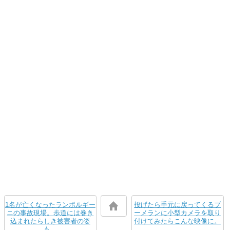
1名が亡くなったランボルギー
投げたら手元に戻ってくるブ
ニの事故現場。歩道には巻き
ーメランに小型カメラを取り
込まれたらしき被害者の姿
付けてみたらこんな映像に。
も。