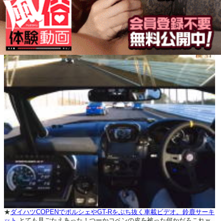
★
ダイハツCOPENでポルシェやGT-Rをぶち抜く車載ビデオ。鈴鹿サーキ
ット
とても見ごたえあった！つーかコペンの皮を被った何かだろこれｗ