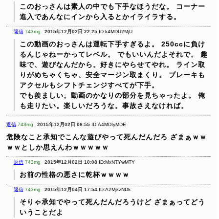
このおっさんは素人の中でも下手なほうだな。
コーナー
進入であんなにインから入るとかイライラする。
返信
743mg
2015年12月02日 22:25
ID:k4MDU2MjU
この動画のおっさんは運転下手すぎるよ。
250ccに負け
るんじゃねーかってレベル。
でもいいんだよそれで。
趣
味で、遊びなんだから。好きにやらせてやれ。
ライン取
りがめちゃくちゃ、安全マージン取まくり。
ブレーキも
アクセルもシフトチェンジすべてが下手。
でも羨ましい。動画のかなりの部分を見ちゃったよ。
俺
も走りたい。楽しいだろうな。事故さえなければ。
返信
743mg
2015年12月02日 06:55
ID:A4MDIyMDE
危険なこと承知でこんな遊びやって死んだんだろ
ざまぁｗｗ
ｗｗとしか思えんわｗｗｗｗｗ
返信
743mg
2015年12月02日 10:08
ID:MxNTYwMTY
お前の性格の悪さに乾杯ｗｗｗｗ
返信
743mg
2015年12月04日 17:54
ID:A2MjkzNDk
そりゃ承知でやって死んだんだろうけど
ざまぁってどう
いうことだよ