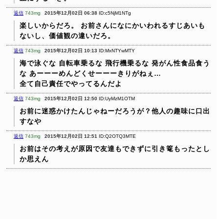
返信
743mg
2015年12月02日 06:38
ID:c5NjM1NTg
楽しいからだろ。
お前さんになにかいわれるすじあいも
ないし、価値観の違いだろ。
返信
743mg
2015年12月02日 10:13
ID:MxNTYwMTY
海で泳ぐな
自転車乗るな
飛行機乗るな
発がん性食品食う
な
あーーーめんどくせーーーきりがねぇ…
全て自己責任でやってるんだよ
返信
743mg
2015年12月02日 12:50
ID:UyMzM1OTM
お前に迷惑かけたんじゃねーだろうが？他人の趣味に口出
すなや
返信
743mg
2015年12月02日 12:51
ID:Q2OTQ3MTE
お前はその考えが原因で友達もできずに引き篭もったとし
か思えん