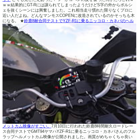
ｗｗ結果的にGT-Rには譲られてしまったようだけどS字の外からポルシ
ェを抜くシーンには興奮しました。これ相当走り慣れた限りなくプロに
近い人だよね。どんなマンモスCOPENに改造されているのかそっちも木
になる。
★
鈴鹿8耐合同テストでYZF-R1に乗るニッコロ・カネパのヘル
メットカム映像がすごい。
7月10日に行われた鈴鹿8時間耐久ロードレー
ス合同テストでGMT94ヤマハYZF-R1に乗るニッコロ・カネパさんのフル
ラップヘルメットカム映像が公開されました。画質がめちゃくちゃ良い