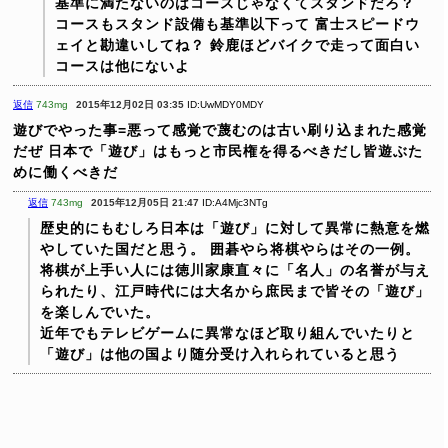
基準に満たないのはコースじゃなくてスタンドだろ？
コースもスタンド設備も基準以下って
富士スピードウ
ェイと勘違いしてね？
鈴鹿ほどバイクで走って面白い
コースは他にないよ
返信
743mg
2015年12月02日 03:35
ID:UwMDY0MDY
遊びでやった事=悪って感覚で蔑むのは古い刷り込まれた感覚
だぜ
日本で「遊び」はもっと市民権を得るべきだし皆遊ぶた
めに働くべきだ
返信
743mg
2015年12月05日 21:47
ID:A4Mjc3NTg
歴史的にもむしろ日本は「遊び」に対して異常に熱意を燃
やしていた国だと思う。
囲碁やら将棋やらはその一例。
将棋が上手い人には徳川家康直々に「名人」の名誉が与え
られたり、江戸時代には大名から庶民まで皆その「遊び」
を楽しんでいた。
近年でもテレビゲームに異常なほど取り組んでいたりと
「遊び」は他の国より随分受け入れられていると思う