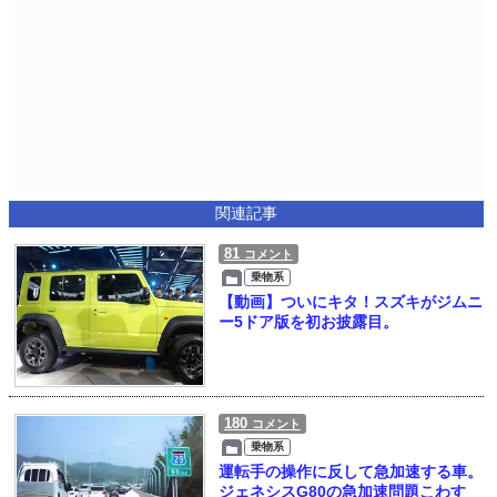
関連記事
81
コメント
乗物系
【動画】ついにキタ！スズキがジムニ
ー5ドア版を初お披露目。
180
コメント
乗物系
運転手の操作に反して急加速する車。
ジェネシスG80の急加速問題こわす