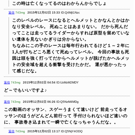
この時は亡くなってるのはわからんからでしょ
返信
743mg
2015年12月02日 15:33
ID:Q4MjI1Nzc
このレベルのレースになるとヘルメットとかなんとかはか
なり安全レベル。
死ぬことはあまりない。
だから死んだ
ってことは走ってるライダーからすれば原型を留めていな
い遺体を見ないかぎりは分からない。
ちなみにこの手のレースは毎年行われてるけど１～２年に
1人が打ちどころ悪くて死ぬってレベル。
今回の事故も死
因は頭を強く打ってだからヘルメットが脱げたかヘルメッ
トの安全域を超える衝撃を受けたかだ。
運が悪かったっ
て感じだな。
返信
743mg
2015年12月02日 04:54
ID:UzMzM2MDY
ど～でもいいですよ♪
返信
743mg
2015年12月02日 06:26
ID:Q5NzM4MDg
この動画のオッサン、スゲーうまくて速いけど
前走ってるオ
ッサンのほうがどんどん前行って
手付けられないほど速いの
に、
事故巻き込まれて一瞬で亡くなっちゃうんだな。。
返信
743mg
2015年12月02日 13:17
ID:Q5NjY4ODQ