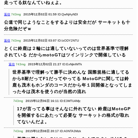
走ってる奴なんていねぇよ。
返信
743mg
2015年12月02日 01:59
ID:QwNjAyNDI
公道で同じようなことをするよりは安全だが
サーキットも十
分危険だぞｗ
返信
743mg
2015年12月02日 03:07
ID:IzODY2NTU
とくに鈴鹿は２輪には適していないってのは世界基準で理解
されている
だからmotoGTはツインリンクで開催している
返信
743mg
2015年12月02日 21:27
ID:ExNjk4MTk
世界基準で理解って勝手に決めんな
国際規格に適してる
から8耐だってF1だってやってる
MotoGPに関しては鈴
鹿も茂木もホンダのコースだから年１回開催となってしま
った今は茂木を使うのが当然の流れ
743mg
2015年12月06日 16:11
ID:E3MTU4Mjc
17が言ってる事はそんなに外れてない
鈴鹿はMotoGP
を開催するにあたって必要な
サーキットの格式が取れ
てないんだよ。
743mg
2015年12月08日 20:17
ID:A0NTA3Mzk