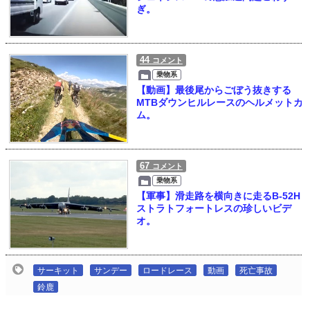
ぎ。
44
コメント
乗物系
【動画】最後尾からごぼう抜きする
MTBダウンヒルレースのヘルメットカ
ム。
67
コメント
乗物系
【軍事】滑走路を横向きに走るB-52H
ストラトフォートレスの珍しいビデ
オ。
サーキット
サンデー
ロードレース
動画
死亡事故
鈴鹿