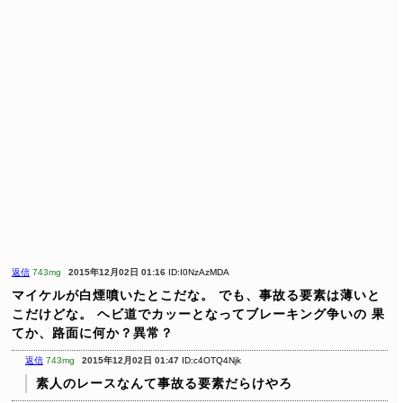
返信
743mg
2015年12月02日 01:16
ID:I0NzAzMDA
マイケルが白煙噴いたとこだな。
でも、事故る要素は薄いと
こだけどな。
ヘビ道でカッーとなってブレーキング争いの
果
てか、路面に何か？異常？
返信
743mg
2015年12月02日 01:47
ID:c4OTQ4Njk
素人のレースなんて事故る要素だらけやろ