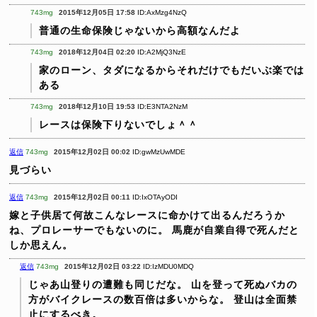
743mg
2015年12月05日 17:58
ID:AxMzg4NzQ
普通の生命保険じゃないから高額なんだよ
743mg
2018年12月04日 02:20
ID:A2MjQ3NzE
家のローン、タダになるからそれだけでもだいぶ楽では
ある
743mg
2018年12月10日 19:53
ID:E3NTA2NzM
レースは保険下りないでしょ＾＾
返信
743mg
2015年12月02日 00:02
ID:gwMzUwMDE
見づらい
返信
743mg
2015年12月02日 00:11
ID:IxOTAyODI
嫁と子供居て何故こんなレースに命かけて出るんだろうか
ね、プロレーサーでもないのに。
馬鹿が自業自得で死んだと
しか思えん。
返信
743mg
2015年12月02日 03:22
ID:IzMDU0MDQ
じゃあ山登りの遭難も同じだな。
山を登って死ぬバカの
方がバイクレースの数百倍は多いからな。
登山は全面禁
止にするべき。