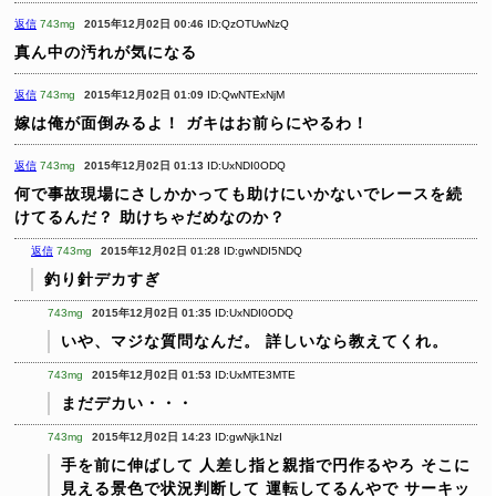
返信
743mg
2015年12月02日 00:46
ID:QzOTUwNzQ
真ん中の汚れが気になる
返信
743mg
2015年12月02日 01:09
ID:QwNTExNjM
嫁は俺が面倒みるよ！
ガキはお前らにやるわ！
返信
743mg
2015年12月02日 01:13
ID:UxNDI0ODQ
何で事故現場にさしかかっても助けにいかないでレースを続
けてるんだ？
助けちゃだめなのか？
返信
743mg
2015年12月02日 01:28
ID:gwNDI5NDQ
釣り針デカすぎ
743mg
2015年12月02日 01:35
ID:UxNDI0ODQ
いや、マジな質問なんだ。
詳しいなら教えてくれ。
743mg
2015年12月02日 01:53
ID:UxMTE3MTE
まだデカい・・・
743mg
2015年12月02日 14:23
ID:gwNjk1NzI
手を前に伸ばして
人差し指と親指で円作るやろ
そこに
見える景色で状況判断して
運転してるんやで
サーキッ