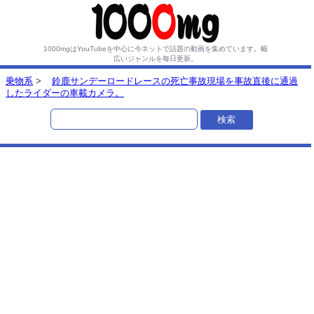
1000mgはYouTubeを中心に今ネットで話題の動画を集めています。
幅
広いジャンルを毎日更新。
乗物系
>
鈴鹿サンデーロードレースの死亡事故現場を事故直後に通過
したライダーの車載カメラ。