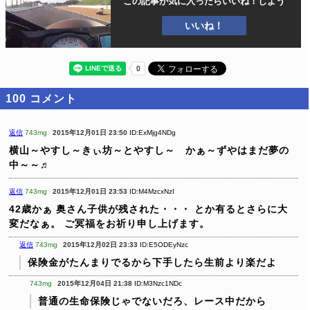
この記事が気に入ったら
いいね！しよう
いいね！
100
コメント
返信
743mg
2015年12月01日 23:50
ID:ExMjg4NDg
横山～やすし～きぃ坊～とやすし～ かぁ～ずやはまだ夢の
中～～♬
返信
743mg
2015年12月01日 23:53
ID:M4MzcxNzI
42歳かぁ
奥さん子供が残された・・・
とか有るとさらに大
変だなぁ。
ご冥福をお祈り申し上げます。
返信
743mg
2015年12月02日 23:33
ID:E5ODEyNzc
保険金がたんまりでるから下手したら生前より楽だよ
743mg
2015年12月04日 21:38
ID:M3Nzc1NDc
普通の生命保険じゃでないだろ、レース中だから