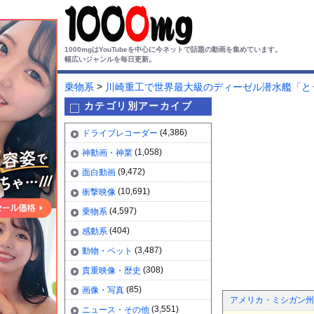
1000mgはYouTubeを中心に今ネットで話題の動画を集めています。
幅広いジャンルを毎日更新。
>
乗物系
川崎重工で世界最大級のディーゼル潜水艦「とう
カテゴリ別アーカイブ
(4,386)
ドライブレコーダー
(1,058)
神動画・神業
(9,472)
面白動画
(10,691)
衝撃映像
(4,597)
乗物系
(404)
感動系
(3,487)
動物・ペット
(308)
貴重映像・歴史
(85)
画像・写真
アメリカ・ミシガン州の
(3,551)
ニュース・その他