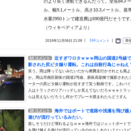
のより長く潜航できるんだって。全長84メ
いう自炊最強のメシｗｗｗｗｗｗｗｗ
ル、幅9.1メートル、高さ10.3メートル、基
している。私の知らないスマホで連絡を取り合い、日中会ったりしてい...
水量2950トンで建造費は690億円だそうです
エースさんの走りｗｗｗｗｗ
材がいる」15歳FW礒部怜夢、衝撃ゴールでリバプールU15撃破...
（ウィキペディアより）
！え！これが芸能人のフｏラだ、綺麗な顔とお口でこんなことしている...
104
2019年11月06日 21:09 ┃
コメント
┃
乗
があまり食べられないのに！あなたは！！」俺「じゃあ外で食べてくる...
クはサービスエリア利用有料化すればサボらず走るし流問題解決じゃね...
近すぎワロタｗｗｗ岡山の国道2号線
64
コメント
れているが個人的にはクソゲーだと思うゲーム挙げてけ
影された尻ピタ煽り運転。これは自殺行為じゃねえ
ても阻止したい石破前首相、「何いってんのこいつ」と有権者をドン引...
笑う。雨は降ってないみたいだから燃費走行かそれとも風よ
29歳の女がきもすぎる。
か。岡山市南区新保の国道2号線、新保高架橋で撮影された
ーターの尻ピタ煽り運転が近すぎて笑う動画です。これバイ
冷遇はある。理由はスマスロだから、これだけで十分なんだよね」
人はトラックのリアハッチしか見えてないだろｗｗｗトラッ
らの注意喚起、ヤフートップに掲載される
らは見えないだろうし何かでブレーキ踏まれたらどうすん
を特別スカウト！まずはカジュアル面談をしませんか？」 ワイ...
だ・・・。
、朝からドスケベを提供
海外ではボートで道路や浅瀬を飛び越
34
コメント
遊びが流行っているみたい。
ろ…」 世界の『日本びいき』にヨーロッパ全土から不満の声
楽しそうだけど壊れるよなｗｗｗ海外ではジェットボートで
 Binding of Isaac」「ダークソウル」あと...
を飛び越える遊びが流行っているのかもしれない？というビ