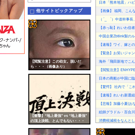
日本「熊本地震」ハビ
他サイトピックアップ
【画像】 福岡、こん
（ ´_ゝ`）中道幹事
【赤っ恥】れいわ信者
コテ
中国企業Zbtlink
リン
【速報】ワイ、嫁との
- 固
【緊急】お笑いジャン
定リ
【閲覧注意】この幼女。脱いだ
海外「飛田新地でこん
ンク
ら・・・（画像あり）
【閲覧注意】ENHYPE
自動
日本の商船が中国に臨
更新
【驚愕】 社内で「こ
ツー
【速報】れいわ新選組
ル
【悲報】加藤小夏(お
絵師グラドル・百合川サ
【衝撃】“地上最強” vs “地上最強”
消費税減税をなんとし
の頂上決戦、とんでもない・・・
カープ、最下位転落も