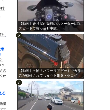
ート
準排
。
【動画】走り屋が先行のスクーターに猛
スピードで突っ込む事故。
物系
で撮
？
け
スク
クの
【動画】欠陥？パワーリアゲートでガラ
スが粉砕されてしまうトヨタ・セコイ
クか
ア。
える
浅瀬
デオ