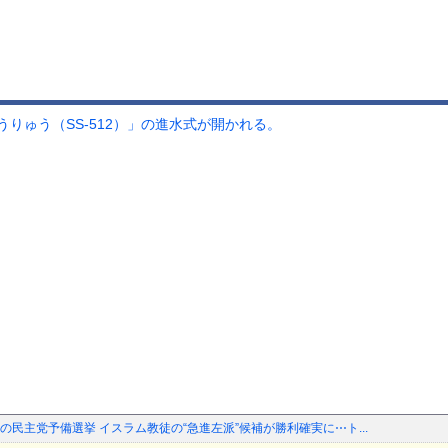
りゅう（SS-512）」の進水式が開かれる。
民主党予備選挙 イスラム教徒の“急進左派”候補が勝利確実に⋯ト...