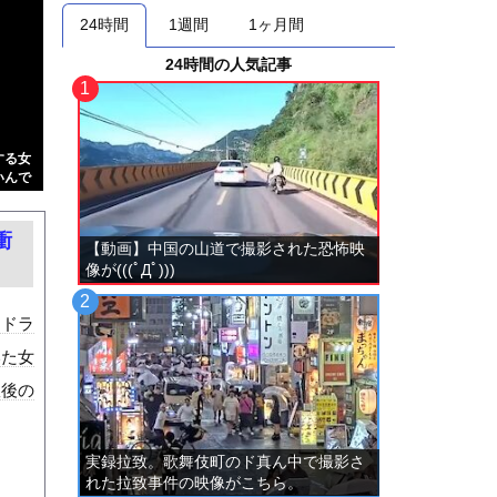
24時間
1週間
1ヶ月間
24時間の人気記事
する女
いんで
衝
【動画】中国の山道で撮影された恐怖映
像が(((ﾟДﾟ)))
。ドラ
いた女
故後の
実録拉致。歌舞伎町のド真ん中で撮影さ
れた拉致事件の映像がこちら。