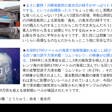
いうＡＶ女優ｗｗｗｗｗｗｗｗｗｗw
★
まさに豪快！川崎造船所の進水式の様子がやっぱりヒ
ックのり入れたけど出てこないの！！
ヤする。というか結構焦ったろ？
ちょっと傾いたし実際
な焦ったんじゃない？1年ぶり2度目の登場、和歌山県田
の川崎造船所による新造船「義丸」の進水式の様子です
）ミニストップでトラックと衝突したドラレコが（ノ∇`）
ロの職人たちのすることだからこれで大丈夫なんだろう
素人が外から見ると結構ヒヤヒヤするねｗｗｗこのクラ
お船を作るのに半年かかるそうです。見た目には想像つ
いくらい高価なものなんだからもっとこう他に安全な方
or 相互RSS
★
水深約1700メートルの海底で放射能漏れを起こし続け
g
が管理しています。 RSS設定 更新順130件まで。それ以降の古いも
る旧ソ連の原子力潜水艦「コムソモレツ」の映像が公開
る。
1989年に火災事故を起こし2本の核魚雷を積んだま
レンツ海の水深約1700メートルの海底に沈んでいる旧ソ
軍の攻撃型原子力潜水艦「コムソモレツ（K-278）」そ
の映像が公開されました。過去数回の亀裂の修復で放射
れは直ちに影響がないレベルとされていましたが、今回
査で潜水艦の換気管から採取された海水サンプルの内の
10万倍を超える放射能レベルが確認されたそうです。
水艦「とうりゅう」命名・進水式