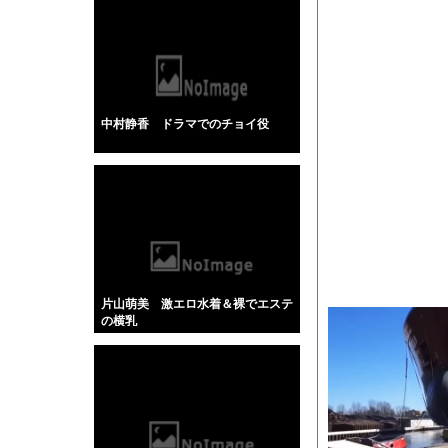
【画像】このボケて、
【衝撃】手術中に熊本
【画像】お前らこの超
【画像】「ビールと水
【動画】サーフィンで
中村静香 ドラマでのチョイ役
【戦慄】指示なしで「偽
【衝撃】大谷25号&2
【画像】ブランチリポ
【マジで閲覧注意】 
サッカーの選手に落雷
【黒歴史】こういう昔
片山萌美 激エロ水着＆裸でエステ
韓国人「安貞桓が韓国
の横乳
ケンタッキーとか言う
【画像】このAVが性
【悲報】味噌ラーメン
【中国】男の子が爆竹