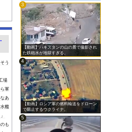
-
【動画】パキスタンの山の麓で撮影され
た鉄砲水が地獄すぎる。
！そう
工場
から軍
るなあ
【動画】ロシア軍の燃料輸送をドローン
潜水艦
で阻止するウクライナ。
う」
来のも