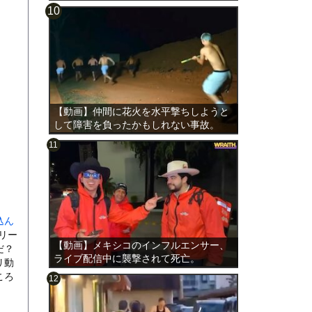
【動画】仲間に花火を水平撃ちしようと
して障害を負ったかもしれない事故。
込ん
リー
【動画】メキシコのインフルエンサー、
だ？
ライブ配信中に襲撃されて死亡。
リ動
ころ