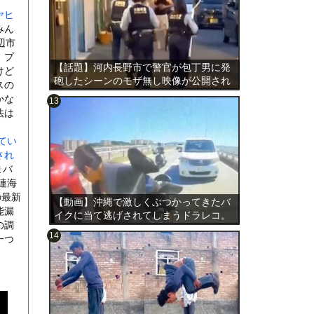
ヤヒ
みん
辺市
。プ
【話題】河内長野市で警官が包丁男に発
けど
砲したシーンのモザ無し映像が公開され
スの
る。
かな
法は
てい
のは表
され
まバ
連海
の最新
【動画】沖縄で激しくぶつかってきたバ
能漏
イクに当て逃げされてしまうドラレコ。
の調
一つ