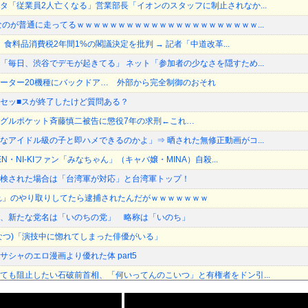
タ「従業員2人亡くなる」営業部長「イオンのスタッフに制止されなか...
なのが普通に走ってるｗｗｗｗｗｗｗｗｗｗｗｗｗｗｗｗｗｗｗｗｗｗ...
長、食料品消費税2年間1%の閣議決定を批判 → 記者「中道改革...
「毎日、渋谷でデモが起きてる」 ネット「参加者の少なさを隠すため...
製のルーター20機種にバックドア… 外部から完全制御のおそれ
セッ■スが終了したけど質問ある？
グルポケット斉藤慎二被告に懲役7年の求刑←これ…
なアイドル級の子と即ハメできるのかよ」⇒ 晒された無修正動画がコ...
N・NI-KIファン「みなちゃん」（キャバ嬢・MINA）自殺...
検された場合は「台湾軍が対応」と台湾軍トップ！
れ」のやり取りしてたら逮捕されたんだがｗｗｗｗｗｗｗ
、新たな党名は「いのちの党」 略称は「いのち」
なつ)「演技中に惚れてしまった俳優がいる」
シャのエロ漫画より優れた体 part5
ても阻止したい石破前首相、「何いってんのこいつ」と有権者をドン引...
3位が射程圏内。新井監督「特別な日の試合だったので負けて悔しい」...