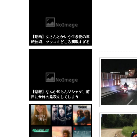
【悲報】「蕎麦」とか
【4/4】嫁が浮気を
【動画】 AKB48の
外国人「とてつもない逸
【動画】女さんとかいう生き物の運
【動画】 じゅぼぼぼ
転技術、ツッコミどころ満載すぎる
妊娠中の嫁「私はご飯
と話題にw w w w w w w w
【有能】政府「トラッ
世間では神ゲーと言わ
消費税減税をなんとし
会社にいるアラサーの
スロッターさん「優遇
【悲報】なんか知らんソシャゲ、前
【日向坂46】公式か
日にサ終の発表をしてしまう
【怒報】企業「あなた
【画像】温泉女子番組
欧州「日本だけ反則だ
三大傑作ゼルダライク「The