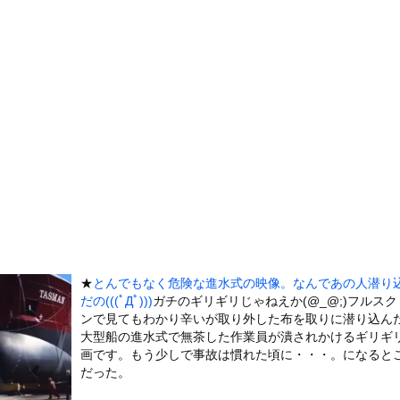
破壊力ありすぎてクッソワロタｗｗｗｗｗｗｗｗｗ
地震が直撃した結果ｗｗｗｗｗ(※動画あり)
美人が整形か否か判定たのむ！！
を交互に飲まないと倒れるグラス」発売
チューブライディング、チューブの中からの映像が凄い
の身分」を量産… 最新AIが人間を欺き始めた！選択を迫られたA...
6号、3安打3打点の活躍も一歩及ばず…それでも希望を見出すLA...
ーターさん、阿波踊りでワキ祭り
彼女がずっとエアコンを見上げていた。どうしたの？つけた方がいい？...
、帰らぬ人となる
の大学ヤリサーの流出エロ動画（顔出し）が一番抜ける
代表に激怒！『惨憺たる結果、徹底的な刷新が必要だ』と監督や協会を...
★
とんでもなく危険な進水式の映像。なんであの人潜り
だの(((ﾟДﾟ)))
ガチのギリギリじゃねえか(@_@;)フルスク
唐揚げ屋ｗｗｗｗｗ
ンで見てもわかり辛いが取り外した布を取りに潜り込ん
癖ブッ刺さりで精子ドクドク作られるわｗｗｗｗ
大型船の進水式で無茶した作業員が潰されかけるギリギ
画です。もう少しで事故は慣れた頃に・・・。になると
で行列、出来ない
だった。
に点火 マンホールが爆発しふた吹き飛ぶ