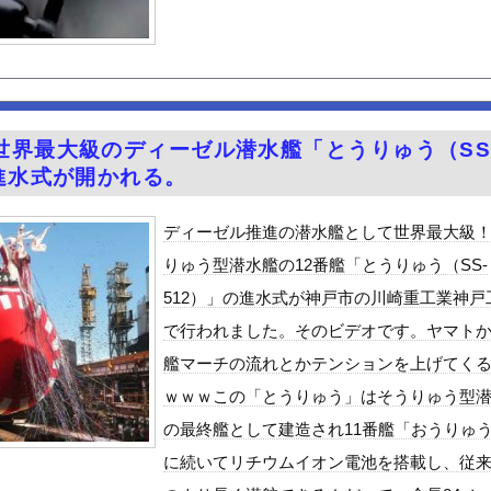
のちゃん、可愛過ぎてワイらにブッ刺さりまくりw w w w w...
悪さ、たった一枚の画像に凝縮されてしまう…
見え！！
クはサービスエリア利用有料化すればサボらず走るし流問題解決じゃね...
んや
世界最大級のディーゼル潜水艦「とうりゅう（SS
ット、怖すぎる…これよく轢かずに止まれたな
の進水式が開かれる。
4歳男性死亡 8合目付近で意識失う
ディーゼル推進の潜水艦として世界最大級
「締めのラーメン欲」の原因は？ 脳の錯覚と真実
りゅう型潜水艦の12番艦「とうりゅう（SS-
性」、トレンド1位ｗｗｗｗｗｗ
512）」の進水式が神戸市の川崎重工業神戸
6歳）の豊満Iカップボディをお楽しみしまくりたいよな！
で行われました。そのビデオです。ヤマト
ビスかと思ったら野生の炊飯器で草 ほか
艦マーチの流れとかテンションを上げてく
好きな100人の彼女』17話感想 須藤育登場！ストイックな野球...
ｗｗｗこの「とうりゅう」はそうりゅう型
で拡散してるおっぱいポロリ動画、何故か叩かれる・・・
の最終艦として建造され11番艦「おうりゅ
」ランキング、ついに発表される
に続いてリチウムイオン電池を搭載し、従
がアジア人にケンカを売った結果ｗｗｗ」 ほか