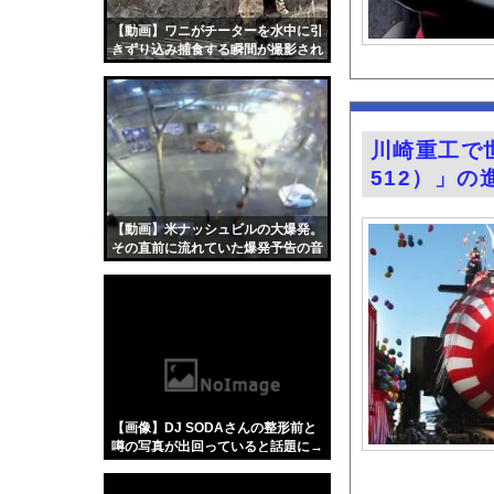
【画像】令和最新版のあ
【動画】ワニがチーターを水中に引
【画像】日本人の気色
きずり込み捕食する瞬間が撮影され
る
福戸あやアナ 脇チラ
【有能】政府「トラッ
【画像】キス釣りする
川崎重工で
【動画】クソガキロケ
512）」
富士登山ツアー中に6
ハムスターの日
【動画】米ナッシュビルの大爆発。
その直前に流れていた爆発予告の音
【医師解説】飲酒後の
声が公開される。
【画像】「異常独身男
グラドル山根千芽（3
【Xの車窓から】オー
『君のことが大大大大大
【ポロリ悲話】ネット
【画像】DJ SODAさんの整形前と
【衝撃】「かわいい虫
噂の写真が出回っていると話題に→
ご覧ください！！！！！
「アメリカのヤンキー