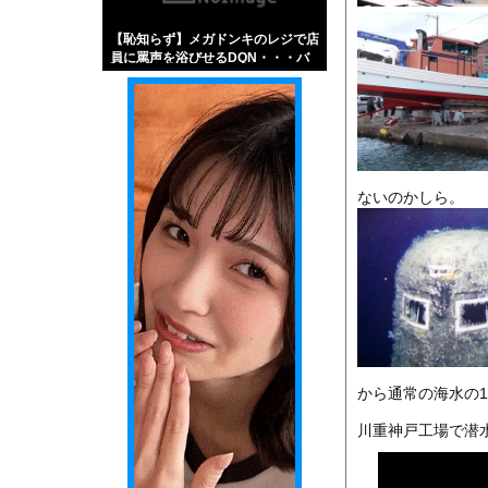
【画像】伊藤舞雪とか
【恥知らず】メガドンキのレジで店
【緊急】肛門にスティ
員に罵声を浴びせるDQN・・・バ
お知らせ
カだろ・・・
【動画】両方馬鹿（笑
ないのかしら。
Powered by livedo
1000m
このページは
示されません。
から通常の海水の
川重神戸工場で潜