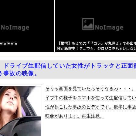
訳なしで普通に会話。コーチ「今10段階で6ぐらい。来た時は0だっ...
モリに世界中から注文殺到！！！ １兆５０００億円で工場増築へ
らった財務官僚、異例の左遷ｗｗｗｗｗｗｗｗ
居酒屋行く奴はバカ。ホストの初回なら居酒屋より安く飲めてイケメン...
のえっちな娘になるバイト そして娘堕ちするまでがセット』をra...
ｗｗｗｗｗ
【驚愕】あえての「『コレ』が丸見え」で外出
月6日の原爆の日にトンデモ持論を展開し物議… → ネット「それ...
性が急増中！？←でも、ジロジロ見ちゃいけな
中国人民と連帯して戦おー！悪政高市を打倒するぞー！」
しょ？？？？？？？
ドがエロい！乳首透け、巨乳おっぱいが最高過ぎる！
】ドライブ生配信していた女性がトラックと正面
症候群診断後に死亡事故＝運転の無職男（３４）、独断で治療中断―危...
う事故の映像。
油で1980km走行しギネス記録を達成
合った娘達と乱交した話
そりゃ画面を見ていたらそうなるわ・・・
ANTZ」がAmazonでなんと全巻100円ｗｗｗｗｗｗ
イブ中の様子をスマホを使って生配信して
ダム「決壊」地元民「公式発表より死者多い！」中国政府「住民拘束！...
性が起こした事故のビデオです。後半に事
代表監督を追及「なぜ負けたのか」
映像があります。再生注意。
べきか…1万年ぶり史上最大級の火山の兆し＝韓国の反応
いた。私が上に物を投げるフリをする → 猫はこうなります…