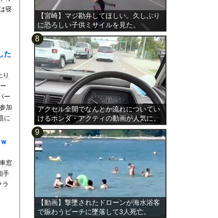
では寝
【宮崎】マジ勘弁してほしい。久しぶり
に恐ろしい子供ミサイルを見た。
した
上り
ュー
パー
参加
アクセル全開でなんとか流れについてい
題に
けるホンダ・アクティの動画が人気に。
50
だよ
ｗ
車窓
相手
クラ
【動画】撃墜されたドローンが海水浴客
で賑わうビーチに墜落して3人死亡。