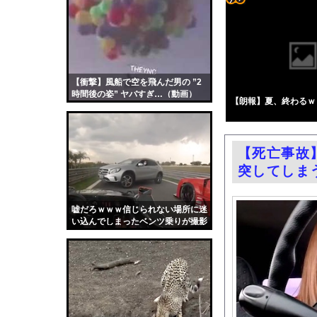
シカホワ村上宗隆、通
コテ
【ニュース】日本製メ
リン
【悲報】高市早苗に逆
- 固
【画像】みい山作者「
定リ
【衝撃】風船で空を飛んだ男の ”2
エロ漫画『TSしてパパ
時間後の姿” ヤバすぎ…（動画）
ンク
【朗報】夏、終わるｗ
【悲報】玉川徹さん、8
自動
パヨク「アジア人民、
更新
村重杏奈、写真集ヌー
【死亡事故
ツー
【東京】睡眠時無呼吸
突してしま
ル
日産e-power、無給
結婚式の二次会で知り
嘘だろｗｗｗ信じられない場所に迷
い込んでしまったベンツ乗りが撮影
【朗報】大人気漫画「G
されるｗｗｗ
中国「大洪水！」中国
韓国国会、サッカー前
日本旅行キャンセルす
うちのネコが目の前に