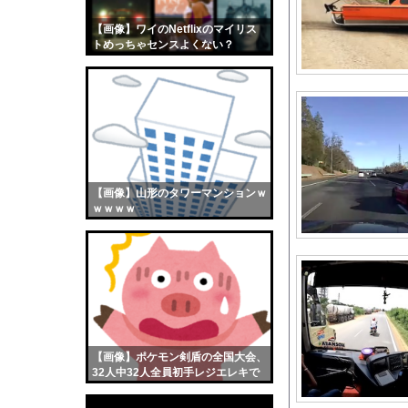
氷河期世代の非正規、
【画像】ワイのNetflixのマイリス
【画像】おまえらくん
トめっちゃセンスよくない？
【画像】この女優さん
wwwwwww
【朗報】齋藤飛鳥、前
【画像】おまえらこう
海外「日本よ、お前が
勇気を出して白人美女
10年もの間浮気して
【画像】山形のタワーマンションｗ
ｗｗｗｗ
ウクライナ侵攻以降、
【配信者】「金バエ」
【画像】女の子「危機
私「ちょっと、人の家
【朗報】天才ワイさん
【朗報】小坂菜緒の最
【画像】ポケモン剣盾の全国大会、
【悲報】サイバーコネ
32人中32人全員初手レジエレキで
完全にワンパターンｗｗｗ
Gカップの現役添乗員、