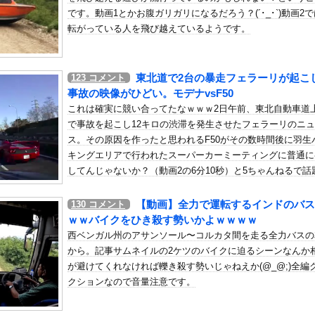
年金を払っていないので11年後には生活保護に殺到、どうすんのこれ
です。動画1とかお腹ガリガリになるだろう？(´･_･`)動画2
の机がこの女の子の椅子にされてたらｗｗｗ
転がっている人を飛び越えているようです。
、可愛すぎる
屈みで完全に見えてる動画が拡散されてしまう…
東北道で2台の暴走フェラーリが起こ
123
コメント
いう地雷系の女子高生って好きじゃないの？
事故の映像がひどい。モデナvsF50
ナンバーワンだ」 熊本地震直後の日本の対応のスピードに世界が衝撃
これは確実に競い合ってたなｗｗｗ2日午前、東北自動車道
にチン凸したアジア人短小男
で事故を起こし12キロの渋滞を発生させたフェラーリのニ
、爆笑されてしまうｗｗｗ
ス。その原因を作ったと思われるF50がその数時間後に羽生
た嫁。まさかと思い長男のDNA鑑定をするがいいな？と問うと、元嫁...
キングエリアで行われたスーパーカーミーティングに普通に
ロシア軍兵士のHIV感染が2000％急増…ウクライナメディア！
してんじゃないか？（動画2の6分10秒）と5ちゃんねるで話
のSNS更新が1週間途絶え、様々な憶測が飛び交う。1週間ぶりの投...
なっています。確かにナンバーは似ているように見えるけどF
を買えるようなお金持ちがそのまま走り去るとは思えないん
管理フォーーーーム！！！」
【動画】全力で運転するインドのバス
130
コメント
なあ・・・。
ｗｗバイクをひき殺す勢いかよｗｗｗｗ
の金庫触らないでよ！」キチママ『そこに金庫があったから、開けてみ...
西ベンガル州のアサンソール〜コルカタ間を走る全力バスの
、デブ禁止のマッチングアプリを思いつくｗｗｗｗｗｗｗｗｗｗ
から。記事サムネイルの2ケツのバイクに迫るシーンなんか
新グラビア、ノースリーブが大変なことになってるって...
が避けてくれなければ轢き殺す勢いじゃねえか(@_@;)全編
クトツーの松山氏、JUMP公式にブロックされるｗｗｗｗｗｗｗｗｗ...
クションなので音量注意です。
ドスケベDVDで限界露出してしまうwwwww小山玲奈、手ぶら...