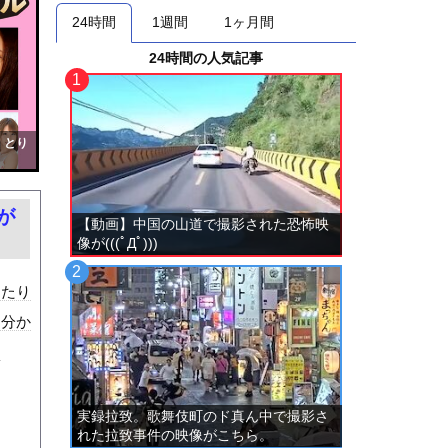
24時間
1週間
1ヶ月間
24時間の人気記事
！とり
が
【動画】中国の山道で撮影された恐怖映
像が(((ﾟДﾟ)))
ったり
は分か
な
実録拉致。歌舞伎町のド真ん中で撮影さ
れた拉致事件の映像がこちら。