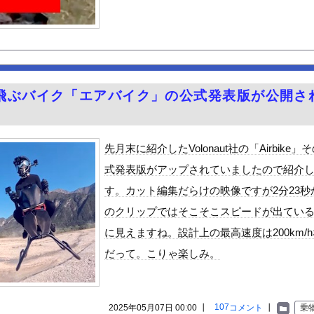
員→副業でウーバーやってるんやが金がない
議論ってこれで間違い無いんか？
ちゃんの入れ墨入れてしまう…
ポールが体に突き刺さった男性、自力で下山
ーメン」Tier表wwwwwww
飛ぶバイク「エアバイク」の公式発表版が公開さ
ないなら「お酒」をやめて 一番認知症に良くないのは「お酒」と判明...
ビスかと思ったら野生の炊飯器で草 ほか
々アナ
先月末に紹介したVolonaut社の「Airbike」
のが普通に走ってるｗｗｗｗｗｗｗｗｗｗｗｗｗｗｗｗ
式発表版がアップされていましたので紹介
（全治4ヶ月半・車は廃車）でぶつけられた相手と付き合ってしまうｗ...
す。カット編集だらけの映像ですが2分23秒
8歳になりたてピチピチ可愛すぎボディがたまらんち
のクリップではそこそこスピードが出てい
好きな100人の彼女』17話感想 須藤育登場！ストイックな野球...
に見えますね。設計上の最高速度は200km/
の？
だって。こりゃ楽しみ。
で拡散してるおっぱいポロリ動画、何故か叩かれる・・・
」ランキング、ついに発表される
がアジア人にケンカを売った結果ｗｗｗ」 ほか
107
2025年05月07日 00:00 ┃
コメント
┃
乗