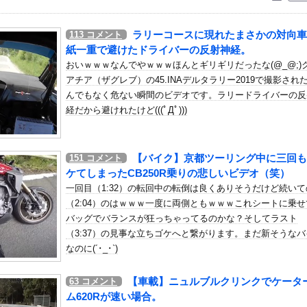
いう自炊最強のメシｗｗｗｗｗｗｗｗ
している。私の知らないスマホで連絡を取り合い、日中会ったりしてい...
ラリーコースに現れたまさかの対向車
113
コメント
部ペナフィエルに期限付き移籍していたMF安斎颯馬の復帰を発表 ...
紙一重で避けたドライバーの反射神経。
チン内部の分析ではホンダPUはメルセデスからラップ1.5秒遅れ...
おいｗｗｗなんでやｗｗｗほんとギリギリだったな(@_@;)
アチア（ザグレブ）の45.INAデルタラリー2019で撮影され
大生、裏でこんなハードコアセ○クスしてたとか嘘だろ…（動画あり）
んでもなく危ない瞬間のビデオです。ラリードライバーの反
チに遭遇した。荷物持って「家まで送ってくれない」って言ってきて....
経だから避けれたけど(((ﾟДﾟ)))
アイドル達はどんな感じになってるんだろう
le Play初のトーク番組「選抜！推しナイン発表会」発表へ...
【バイク】京都ツーリング中に三回も
151
コメント
余計なもん食わないで納豆食っときゃ間違いないことが判明した他
ケてしまったCB250R乗りの悲しいビデオ（笑）
月の成績
一回目（1:32）の転回中の転倒は良くありそうだけど続いて
守するぞ！」 日本の消防署を訪れたちびっ子集団が世界をメロメロに
（2:04）のはｗｗｗ一度に両側ともｗｗｗこれシートに乗せ
てデマを垂れ流した人間、悲惨な末路を迎える…
バッグでバランスが狂っちゃってるのかな？そしてラスト
（3:37）の見事な立ちゴケへと繋がります。まだ新そうなバ
百花さん、CMオファーが殺到！CM女王になるらしい？【いともも...
なのに(´･_･`)
だったのか…」 日本の普通のテレビ番組が最新SNSの数十年先を行...
た部屋の壁に、10年前の自分が写った写真が飾られていた
【車載】ニュルブルクリンクでケータ
63
コメント
ードロイドのサーキュラーを早く日本にください
ム620Rが速い場合。