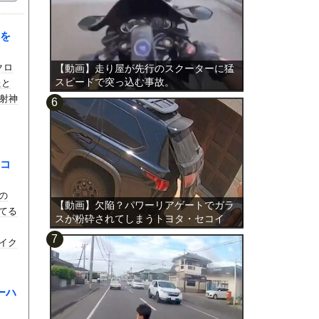
を
クロ
【動画】走り屋が先行のスクーターに猛
スピードで突っ込む事故。
たと
射神
コ
の
【動画】欠陥？パワーリアゲートでガラ
てる
スが粉砕されてしまうトヨタ・セコイ
ア。
イク
ーハ