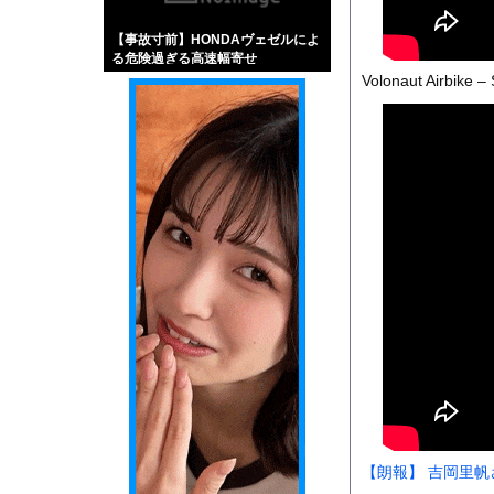
【画像】伊藤舞雪とか
【事故寸前】HONDAヴェゼルによ
【緊急】肛門にスティ
る危険過ぎる高速幅寄せ
お知らせ
Volonaut Airbike –
【動画】サッカーの試
Powered by livedo
1000m
このページは
示されません。
【朗報】 吉岡里