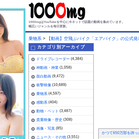
1000mgはYouTubeを中心に今ネットで話題の動画を集めています。
幅広いジャンルを毎日更新。
>
乗物系
【動画】空飛ぶバイク「エアバイク」の公式発
カテゴリ別アーカイブ
(4,384)
ドライブレコーダー
(1,058)
神動画・神業
(9,472)
面白動画
(10,689)
衝撃映像
(4,597)
乗物系
(404)
感動系
(3,487)
動物・ペット
(308)
貴重映像・歴史
(85)
画像・写真
かつて650万部を誇
(3,551)
ニュース・その他