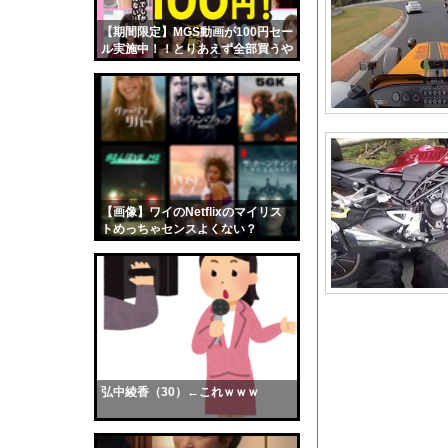
10代「ローゼンメイ
【期間限定】MGS動画が100円セー
【画像】おまえらくん
ル実施中！！とりあえず全部買うや
【画像】この女優さん
ろｗｗｗｗｗ
【朗報】齋藤飛鳥、前
【画像】おまえらこう
海外「日本よ、お前が
勇気を出して白人美女
10年もの間浮気して
【画像】ワイのNetflixのマイリス
トめっちゃセンスよくない？
ウクライナ侵攻以降、
wwwwwww
【配信者】「金バエ」
【画像】女の子「危機
私「ちょっと、人の家
【動画】石破茂さん、
【動画】女子中学生の
弘中綾香（30）←これｗｗｗ
【画像】ディズニーの
【速報】熊本イオンモ