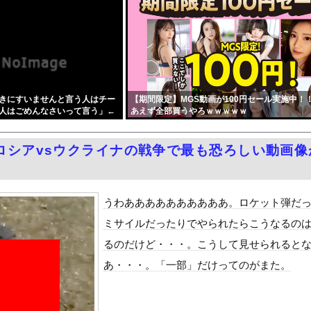
ANTZ」がAmazonでなんと全巻100円ｗｗｗｗｗｗ
、熊本被災地でボランティア活動をして皆を笑顔にするｗｗｗｗｗｗｗ...
し訳ないが消費税1%になったらその分商品代を値上げするわ」 「う...
部長、日本のトマホーク発射試験を批判…「軍事的選択肢」警告！
！」 → 高市総理「ふ～ん、人事権発動ね？」 → 結果 ｗｗｗ...
きにすいませんと言う人はチー
【期間限定】MGS動画が100円セール実施中！
ポつまみ食いする一般人みさき(27)
人はごめんなさいって言う」←
あえず全部買うやろｗｗｗｗｗ
3号、迷走・・・
？？？？？？
の透け乳首ヌード！限界露出したおっぱい、最高！！
ロシアvsウクライナの戦争で最も恐ろしい動画像
』をrawやhitomiを使わずに無料で読む方法│スタジオサウ...
どうよ
地震に300万寄付 → 炎上ｗｗｗ
うわああああああああああ。ロケット弾だ
ミサイルだったりでやられたらこうなるの
ダム「決壊」地元民「公式発表より死者多い！」中国政府「住民拘束！...
るのだけど・・・。こうして見せられると
代表監督を追及「なぜ負けたのか」
あ・・・。「一部」だけってのがまた。
べきか…1万年ぶり史上最大級の火山の兆し＝韓国の反応
いた。私が上に物を投げるフリをする → 猫はこうなります…