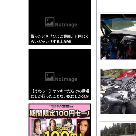
【悲報】「蕎麦」とか
【4/4】嫁が浮気を
FC東京、ポルトガル2
英BBC：アストンマー
貰ったとき『ひよこ饅頭』と同じく
【流出】 清楚系女子
らいガッカリする土産物
SCでとうとうセコケ
【ミリマス】6年後の
【VTuber】Goog
【波乗り納豆NG？】
宮下朝陽（De）の8
海外「世界で日本を死
【うわっ…】ヤンキーだらけの職場
【警告】地震を利用し
にしか行ったことない奴にしか分か
らないことを集めてみたら闇が深過
【衝撃】AKB48伊藤
ぎた件w w w w w w w w w w
海外「全部日本の真似
偶然のホラー。民泊し
【遊戯王OCG】スピ