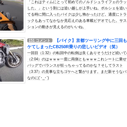
「これはティムにとって初めてのノルドシュライフェのラッ
デンのアニメなんて知らない」8割
した。」という割には追い越しが上手いね。ポルシェを追い
の机がこの女の子の椅子にされてたらｗｗｗ
てる時に間に入ったバイクは少し怖かったけど。適度にトラ
、可愛すぎる
ックもあってなかなか見応えのある車載ビデオでした。サス
屈みで完全に見えてる動画が拡散されてしまう…
ションの動きが見えるのがいいね。
いう地雷系の女子高生って好きじゃないの？
【バイク】京都ツーリング中に三回も
151
コメント
ナンバーワンだ」 熊本地震直後の日本の対応のスピードに世界が衝撃
ケてしまったCB250R乗りの悲しいビデオ（笑）
にチン凸したアジア人短小男
、爆笑されてしまうｗｗｗ
一回目（1:32）の転回中の転倒は良くありそうだけど続いて
た嫁。まさかと思い長男のDNA鑑定をするがいいな？と問うと、元嫁...
（2:04）のはｗｗｗ一度に両側ともｗｗｗこれシートに乗せ
バッグでバランスが狂っちゃってるのかな？そしてラスト
ロシア軍兵士のHIV感染が2000％急増…ウクライナメディア！
（3:37）の見事な立ちゴケへと繋がります。まだ新そうなバ
のSNS更新が1週間途絶え、様々な憶測が飛び交う。1週間ぶりの投...
なのに(´･_･`)
管理フォーーーーム！！！」
の金庫触らないでよ！」キチママ『そこに金庫があったから、開けてみ...
減税に猛反対した件を必死に釈明するも更に大炎上wwwww
『チン媚びダンス』が気持ち悪い
おいなり巻（600円）、卑猥すぎて賛否両論ｗｗｗｗｗｗｗｗｗ
ール、爆発の原因は『これ』の可能性