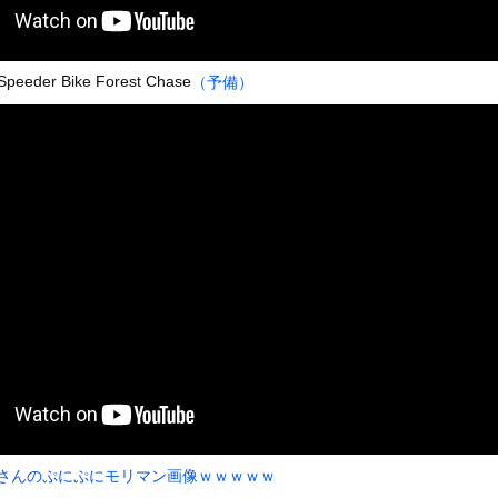
いうＡＶ女優ｗｗｗｗｗｗｗｗｗｗw
ックのり入れたけど出てこないの！！
 Speeder Bike Forest Chase
（予備）
合中の落雷で選手1人が死亡、12人が負傷した事故。
or 相互RSS
g
が管理しています。 RSS設定 更新順130件まで。それ以降の古いも
帆さんのぷにぷにモリマン画像ｗｗｗｗｗ