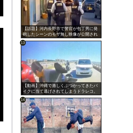
【話題】河内長野市で警官が包丁男に発
砲したシーンのモザ無し映像が公開され
る。
のは表
【動画】沖縄で激しくぶつかってきたバ
イクに当て逃げされてしまうドラレコ。