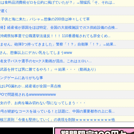
連は食料品消費税ゼロを公約に掲げていたが？」→階猛氏「そ、それは...
で逝く
と子供と海に来た」パシャ←想像の200倍は神々しくて草
発】経産省が原因をほぼ特定、全国の大規模施設でガス供給設備の点検...
縄県知事選で公職選挙法違反！！！ 110番通報されても辞全くめ...
ません。砲弾3つ持ってきました」警察「！？」自衛隊「！？」→結果...
2)さん、想像以上にデカい乳をしてしまうwww
名女子バスケ選手のセ○クス動画が流出。これはエロい…
武器を持てば男に勝てるやろ！」⇒ 結果・・・（動画あり）
ングゲームにありがちな事
はLPG漏れか…経産省が全国一斉点検
Oで問題視されるwwwwwwwwww
女の子、お肉を噛み切れない顎になってしまう・・・
3号が絶妙なコースを辿っている！と話題に、中国の重要都市の上に長...
核三原則「今後も堅持していく」の表現を削除ｗｗｗｗｗｗｗｗｗｗ他
ンサー、ライブ配信中に自殺