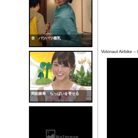
「48時間以内にトラン
【画像】最新のライザ
【衝撃】サカナ山口、
【悲報】彼女できたん
【衝撃】ジャンプストア
杏 パツパツ横乳
【画像】影山優佳さん
Volonaut Airbike – 
【水着画像あり】乃木坂
彼の誕生日をみんなで
サッカーの選手に落雷
【動画】看護師の男性
【黒歴史】こういう昔
岡副麻希 ちっぱいを寄せる
韓国人「安貞桓が韓国
ケンタッキーとか言う
【画像】このAVが性
【悲報】味噌ラーメン
【中国】男の子が爆竹