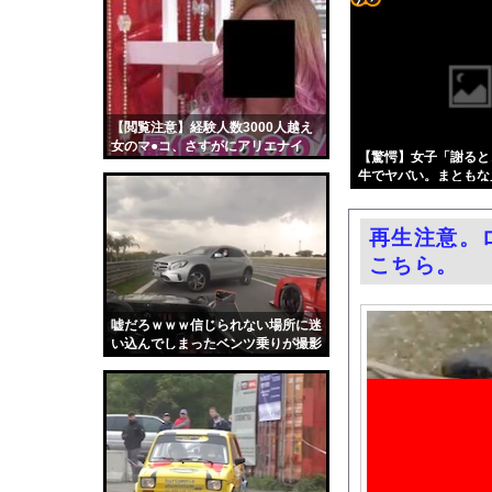
【朗報】大人気漫画「G
コテ
【朗報】へずまりゅう
リン
町のお弁当屋さん「申
- 固
北朝鮮の金与正党総務
定リ
【閲覧注意】経験人数3000人越え
【ｗ】財務省「減税反対
女のマ●コ、さすがにアリエナイ
ンク
【驚愕】女子「謝ると
同窓会帰りに既婚チ〇
牛でヤバい。まともな
自動
【ニュース】 台風1
これ合ってると思う？
更新
南みゆか、エロ写真集
再生注意。
ツー
エロ漫画『改変おじさん
こちら。
ル
レクサスの軽トラとか
セクシー女優さん、熊本
嘘だろｗｗｗ信じられない場所に迷
い込んでしまったベンツ乗りが撮影
連れて行かれた
されるｗｗｗ
中国「大洪水！」中国
韓国国会、サッカー前
日本旅行キャンセルす
うちのネコが目の前に