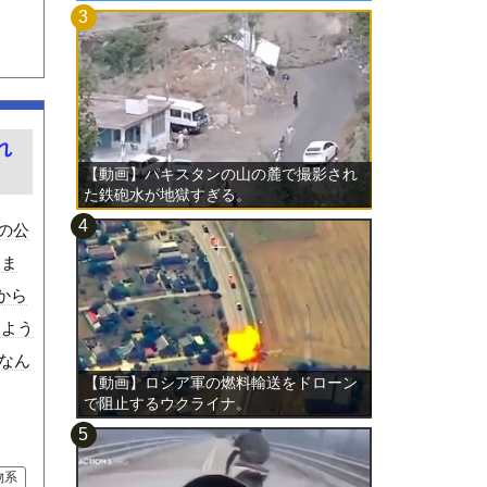
れ
【動画】パキスタンの山の麓で撮影され
た鉄砲水が地獄すぎる。
その公
しま
から
るよう
hなん
【動画】ロシア軍の燃料輸送をドローン
で阻止するウクライナ。
物系