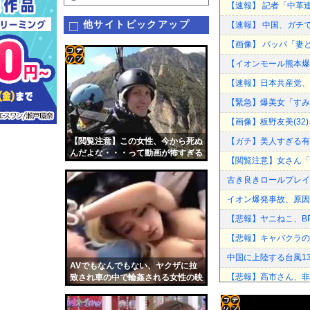
【速報】 記者「中革
他サイトピックアップ
【速報】 中国、ガチ
【画像】 パッパ「妻
【イオンモール熊本爆
コテ
【速報】日本共産党、沖
リン
【緊急】爆美女「すみ
- 固
【画像】板野友美(3
定リ
【閲覧注意】この女性、今から死ぬ
【ガチ】美人すぎる有
ンク
んだよな・・・って動画が怖すぎる
【閲覧注意】女さん「
自動
古き良きロールプレイ
更新
イオン爆発事故、原因
ツー
【悲報】ヤニねこ、BP
ル
【悲報】キャバクラの
中国に上陸する台風1
AVでもなんでもない、ヤクザに拉
【悲報】高市さん、非
致され車の中で輪姦される女性の映
像。これはアカン
日本人女性インフルエ