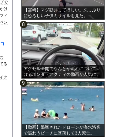
プで
かけ
【宮崎】マジ勘弁してほしい。久しぶり
フィ
に恐ろしい子供ミサイルを見た。
ペン
コ
の
てる
アクセル全開でなんとか流れについてい
けるホンダ・アクティの動画が人気に。
イク
【動画】撃墜されたドローンが海水浴客
で賑わうビーチに墜落して3人死亡。