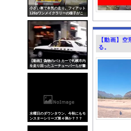
ワイ手取り15万正社
小さい車で本気の走り。フィアット
ハンターハンター強さ
126pワンメイクラリーの様子がこ
ちら。
【画像】まんさん、猫
登山中、トレッキング
大阪の「ガチでうまいラ
【動画】空
「認知症」になりたく
る。
【Xの車窓から】オー
透け透け！！ 安藤萌
【動画】偽物のパトカーで札幌市内
を走り回ったユーチューバーらが書
【画像】福岡、こんな
類送検される。
【悲報】女さん、事故
グラドル小森香乃の1
『君のことが大大大大大
海釣りって何が楽しい
【ポロリ悲話】ネット
水曜日のダウンタウン、今秋にもモ
【衝撃】「かわいい虫
ンスターシリーズ第４弾か？？？
「アメリカのヤンキー