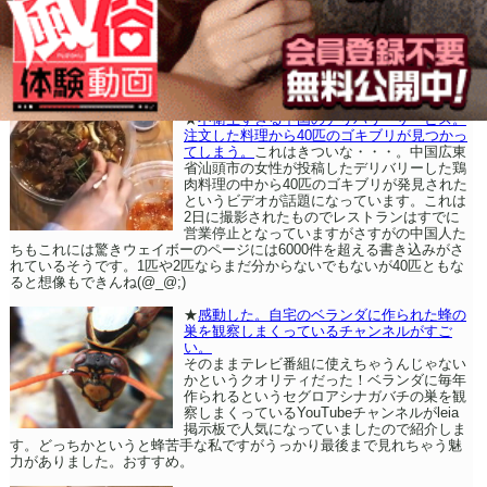
★
不衛生すぎる中国のデリバリーサービス。
注文した料理から40匹のゴキブリが見つかっ
てしまう。
これはきついな・・・。中国広東
省汕頭市の女性が投稿したデリバリーした鶏
肉料理の中から40匹のゴキブリが発見された
というビデオが話題になっています。これは
2日に撮影されたものでレストランはすでに
営業停止となっていますがさすがの中国人た
ちもこれには驚きウェイボーのページには6000件を超える書き込みがさ
れているそうです。1匹や2匹ならまだ分からないでもないが40匹ともな
ると想像もできんね(@_@;)
★
感動した。自宅のベランダに作られた蜂の
巣を観察しまくっているチャンネルがすご
い。
そのままテレビ番組に使えちゃうんじゃない
かというクオリティだった！ベランダに毎年
作られるというセグロアシナガバチの巣を観
察しまくっているYouTubeチャンネルがleia
掲示板で人気になっていましたので紹介しま
す。どっちかというと蜂苦手な私ですがうっかり最後まで見れちゃう魅
力がありました。おすすめ。