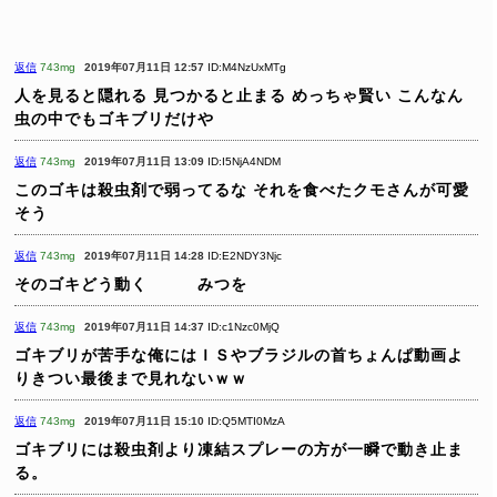
返信
743mg
2019年07月11日 12:57
ID:M4NzUxMTg
人を見ると隠れる
見つかると止まる
めっちゃ賢い
こんなん
虫の中でもゴキブリだけや
返信
743mg
2019年07月11日 13:09
ID:I5NjA4NDM
このゴキは殺虫剤で弱ってるな
それを食べたクモさんが可愛
そう
返信
743mg
2019年07月11日 14:28
ID:E2NDY3Njc
そのゴキどう動く みつを
返信
743mg
2019年07月11日 14:37
ID:c1Nzc0MjQ
ゴキブリが苦手な俺にはＩＳやブラジルの首ちょんぱ動画よ
りきつい最後まで見れないｗｗ
返信
743mg
2019年07月11日 15:10
ID:Q5MTI0MzA
ゴキブリには殺虫剤より凍結スプレーの方が一瞬で動き止ま
る。