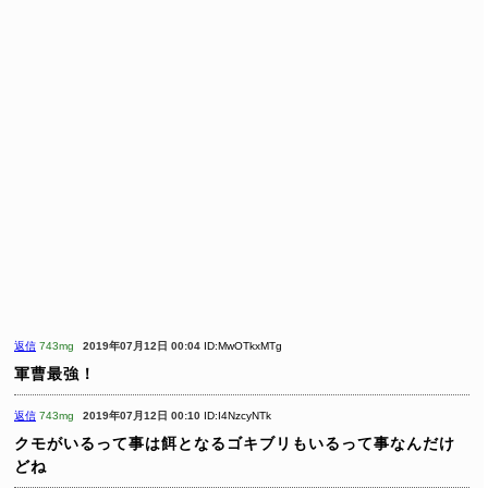
返信
743mg
2019年07月12日 00:04
ID:MwOTkxMTg
軍曹最強！
返信
743mg
2019年07月12日 00:10
ID:I4NzcyNTk
クモがいるって事は餌となるゴキブリもいるって事なんだけ
どね