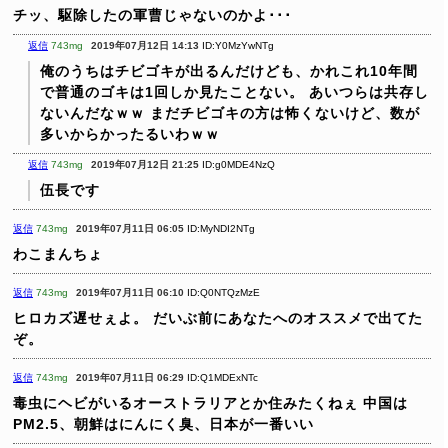
チッ、駆除したの軍曹じゃないのかよ･･･
返信
743mg
2019年07月12日 14:13
ID:Y0MzYwNTg
俺のうちはチビゴキが出るんだけども、かれこれ10年間
で普通のゴキは1回しか見たことない。
あいつらは共存し
ないんだなｗｗ
まだチビゴキの方は怖くないけど、数が
多いからかったるいわｗｗ
返信
743mg
2019年07月12日 21:25
ID:g0MDE4NzQ
伍長です
返信
743mg
2019年07月11日 06:05
ID:MyNDI2NTg
わこまんちょ
返信
743mg
2019年07月11日 06:10
ID:Q0NTQzMzE
ヒロカズ遅せぇよ。
だいぶ前にあなたへのオススメで出てた
ぞ。
返信
743mg
2019年07月11日 06:29
ID:Q1MDExNTc
毒虫にヘビがいるオーストラリアとか住みたくねぇ
中国は
PM2.5、朝鮮はにんにく臭、日本が一番いい