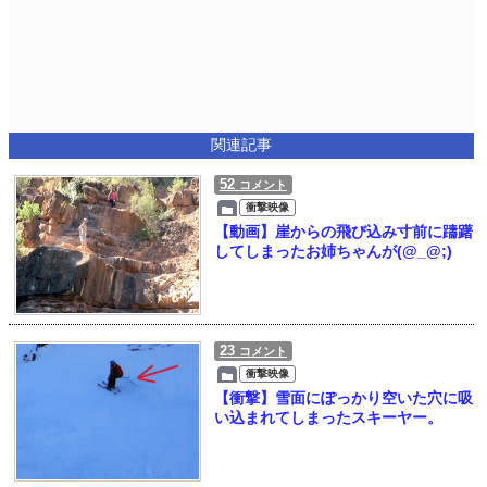
関連記事
52
コメント
衝撃映像
【動画】崖からの飛び込み寸前に躊躇
してしまったお姉ちゃんが(@_@;)
23
コメント
衝撃映像
【衝撃】雪面にぽっかり空いた穴に吸
い込まれてしまったスキーヤー。