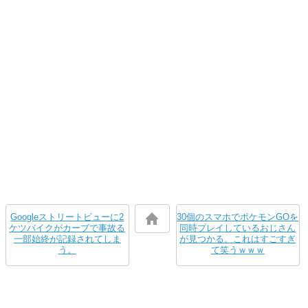
Googleストリートビューに2
30個のスマホでポケモンGOを
ケツバイクがカーブで事故る
同時プレイしているおじさん
一部始終が記録されてしま
が見つかる。これはすごすぎ
う。
て笑うｗｗｗ