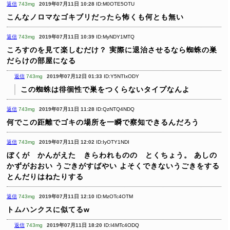
返信
743mg
2019年07月11日 10:28
ID:M0OTE5OTU
こんなノロマなゴキブリだったら怖くも何とも無い
返信
743mg
2019年07月11日 10:39
ID:MyNDY1MTQ
ころすのを見て楽しむだけ？
実際に退治させるなら蜘蛛の巣
だらけの部屋になる
返信
743mg
2019年07月12日 01:33
ID:Y5NTIxODY
この蜘蛛は徘徊性で巣をつくらないタイプなんよ
返信
743mg
2019年07月11日 11:28
ID:QzNTQ4NDQ
何でこの距離でゴキの場所を一瞬で察知できるんだろう
返信
743mg
2019年07月11日 12:02
ID:IyOTY1NDI
ぼくが かんがえた きらわれものの とくちょう。
あしの
かずがおおい
うごきがすばやい
よそくできないうごきをする
とんだりはねたりする
返信
743mg
2019年07月11日 12:10
ID:MzOTc4OTM
トムハンクスに似てるw
返信
743mg
2019年07月11日 18:20
ID:I4MTc4ODQ