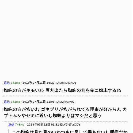
返信
743mg
2019年07月11日 19:27
ID:MzNDcyNDY
蜘蛛の方がキモいわ
両方出たら蜘蛛の方を先に始末するね
返信
743mg
2019年07月11日 21:08
ID:MyNjAyNjU
蜘蛛の方が怖いわ
ゴキブリが怖がられてる理由が分からん
カ
ブトムシやセミに近いし蜘蛛よりはマシだと思う
返信
743mg
2019年07月12日 01:31
ID:Y5NTIxODY
この蜘蛛は見た目のいかつさに反して毒もないし臆病だか