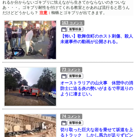
れるか分からないゴキブリに怯えながら生きてかならないのきついな
あ・・・。ゴキブリ耐性を付けてくれる教室とかあれば流行ると思うん
だけどどうかしら？
注意：
蜘蛛とゴキブリが出てきます。
163
コメント
衝撃映像
【怖い】歌舞伎町のホスト刺傷、殺人
未遂事件の動画が公開される。
73
コメント
衝撃映像
オーストラリアの山火事 休憩中の消
防士に迫る炎の勢いがまるで早送りの
ように凄まじい。
74
コメント
衝撃映像
切り取った巨大な岩を乗せて坂道を上
るトラック しかし馬力が足りずピン