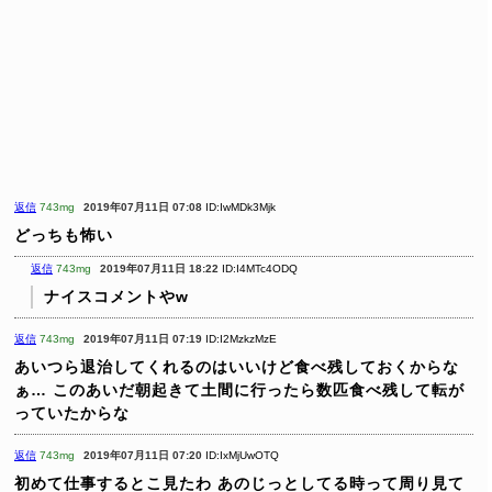
返信
743mg
2019年07月11日 07:08
ID:IwMDk3Mjk
どっちも怖い
返信
743mg
2019年07月11日 18:22
ID:I4MTc4ODQ
ナイスコメントやw
返信
743mg
2019年07月11日 07:19
ID:I2MzkzMzE
あいつら退治してくれるのはいいけど食べ残しておくからな
ぁ…
このあいだ朝起きて土間に行ったら数匹食べ残して転が
っていたからな
返信
743mg
2019年07月11日 07:20
ID:IxMjUwOTQ
初めて仕事するとこ見たわ
あのじっとしてる時って周り見て