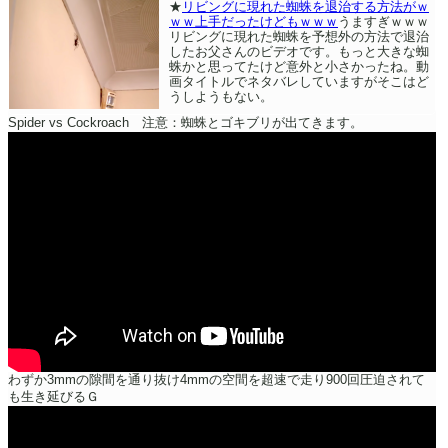
★
リビングに現れた蜘蛛を退治する方法がｗ
ｗｗ上手だったけどもｗｗｗ
うますぎｗｗｗ
リビングに現れた蜘蛛を予想外の方法で退治
したお父さんのビデオです。もっと大きな蜘
蛛かと思ってたけど意外と小さかったね。動
画タイトルでネタバレしていますがそこはど
うしようもない。
Spider vs Cockroach 注意：蜘蛛とゴキブリが出てきます。
わずか3mmの隙間を通り抜け4mmの空間を超速で走り900回圧迫されて
も生き延びるＧ