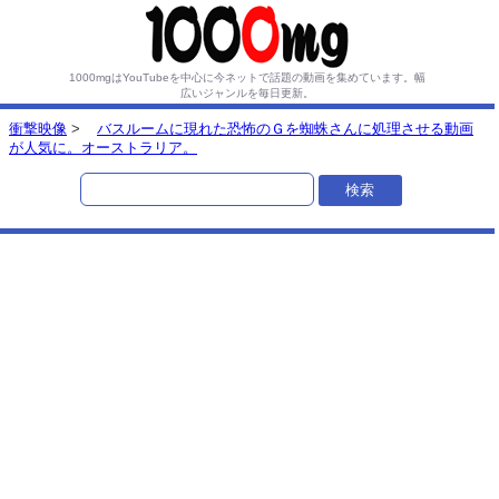
1000mgはYouTubeを中心に今ネットで話題の動画を集めています。
幅
広いジャンルを毎日更新。
衝撃映像
>
バスルームに現れた恐怖のＧを蜘蛛さんに処理させる動画
が人気に。オーストラリア。