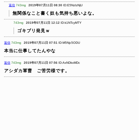
返信
743mg
2019年07月11日 08:30
ID:E5NzIzNjU
無関係なこと書く奴も気持ち悪いよな。
743mg
2019年07月11日 12:12
ID:k1NTcyMTY
ゴキブリ発見ｗ
返信
743mg
2019年07月11日 07:51
ID:M5Njc5ODU
本当に仕事してたんやな
返信
743mg
2019年07月11日 07:56
ID:AxNDkxMDc
アシダカ軍曹 ご苦労様です。