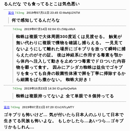
るんだな
でも食ってるとこは気色悪い
返信
743mg
2019年07月11日 23:45
ID:MwNjU2NTM
何で感知してるんだろな
743mg
2019年07月14日 02:04
ID:c5MjcxMzA
蜘蛛は複眼で大体周囲300度近くは見渡せる。
触覚が
無い代わりに複眼で獲物を確認し捕らえる。
一見見て
ないようにして離れた場所にゴキブリを放って瞬時に捕
らえたのがその証。
後は神経系に作用する毒素を顎か
ら体内へ注入して動きを止めつつ毒素でドロついた内容
物を啜って食す。
因みにアシダカ蜘蛛は益虫でゴキブ
リを食っても自身の殺菌性体液で脚を丁寧に掃除するか
ら細菌をばら撒かない。
蜘蛛大好き！
743mg
2019年10月23日 14:34
ID:gzNzQwNzk
蜘蛛は複眼持ってないよ
全て単眼で８個持ってる
返信
743mg
2019年07月11日 07:20
ID:k1NTcyMTY
ゴキブリも怖いけど…
気が付いたら日本人のふりして日本で
生きてる民族も怖いよな。
もしかしたら…あいつら…ゴキブ
リかもしれん…