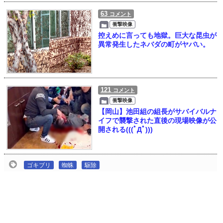
63
コメント
衝撃映像
控えめに言っても地獄。巨大な昆虫が
異常発生したネバダの町がヤバい。
121
コメント
衝撃映像
【岡山】池田組の組長がサバイバルナ
イフで襲撃された直後の現場映像が公
開される(((ﾟДﾟ)))
ゴキブリ
蜘蛛
駆除