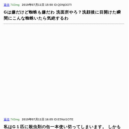
返信
743mg
2019年07月11日 15:50
ID:Q0NjI3OTI
Gは嫌だけど蜘蛛も嫌だわ
洗面所やろ？洗顔後に目開けた瞬
間にこんな蜘蛛いたら気絶するわ
返信
743mg
2019年07月11日 16:05
ID:E5NzI1OTE
私はG１匹に殺虫剤の缶一本使い切ってしまいます。
しかも