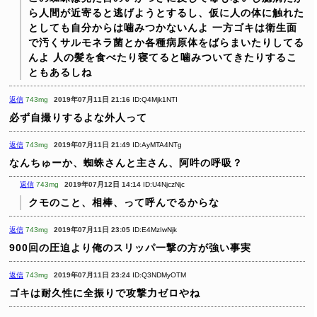
ら人間が近寄ると逃げようとするし、仮に人の体に触れた
としても自分からは噛みつかないんよ
一方ゴキは衛生面
で汚くサルモネラ菌とか各種病原体をばらまいたりしてる
んよ
人の髪を食べたり寝てると噛みついてきたりするこ
ともあるしね
返信
743mg
2019年07月11日 21:16
ID:Q4Mjk1NTI
必ず自撮りするよな外人って
返信
743mg
2019年07月11日 21:49
ID:AyMTA4NTg
なんちゅーか、蜘蛛さんと主さん、阿吽の呼吸？
返信
743mg
2019年07月12日 14:14
ID:U4NjczNjc
クモのこと、相棒、って呼んでるからな
返信
743mg
2019年07月11日 23:05
ID:E4MzIwNjk
900回の圧迫より俺のスリッパ一撃の方が強い事実
返信
743mg
2019年07月11日 23:24
ID:Q3NDMyOTM
ゴキは耐久性に全振りで攻撃力ゼロやね