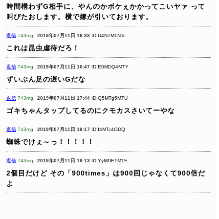
時間構わずG相手に、やんのかボケぇかかってこいヤァ
って
叫びたおします。横で嫁が引いております。
返信
743mg
2019年07月11日 16:33
ID:U4NTM1NTc
これは昆虫虐待だろ！
返信
743mg
2019年07月11日 16:47
ID:E0MDQ4MTY
ずいぶん足の遅いGだな
返信
743mg
2019年07月11日 17:44
ID:Q5MTg5MTU
ゴキちゃんタップしてるのにクモカスさいてーやな
返信
743mg
2019年07月11日 18:17
ID:I4MTc4ODQ
蜘蛛でけぇ～っ！！！！！
返信
743mg
2019年07月11日 19:13
ID:YyMDE1MTE
2個目だけど その「900times」は900回じゃなくて900倍だ
よ