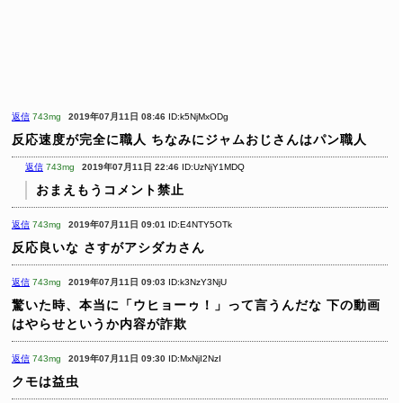
返信
743mg
2019年07月11日 08:46
ID:k5NjMxODg
反応速度が完全に職人
ちなみにジャムおじさんはパン職人
返信
743mg
2019年07月11日 22:46
ID:UzNjY1MDQ
おまえもうコメント禁止
返信
743mg
2019年07月11日 09:01
ID:E4NTY5OTk
反応良いな
さすがアシダカさん
返信
743mg
2019年07月11日 09:03
ID:k3NzY3NjU
驚いた時、本当に「ウヒョーゥ！」って言うんだな
下の動画
はやらせというか内容が詐欺
返信
743mg
2019年07月11日 09:30
ID:MxNjI2NzI
クモは益虫