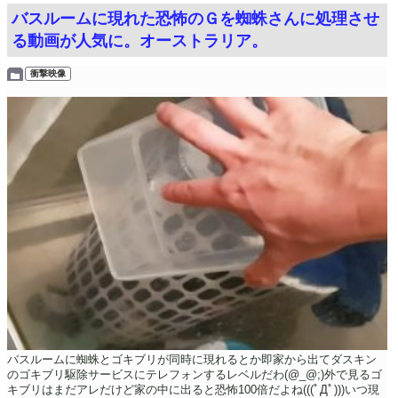
バスルームに現れた恐怖のＧを蜘蛛さんに処理させ
る動画が人気に。オーストラリア。
衝撃映像
バスルームに蜘蛛とゴキブリが同時に現れるとか即家から出てダスキン
のゴキブリ駆除サービスにテレフォンするレベルだわ(@_@;)外で見るゴ
キブリはまだアレだけど家の中に出ると恐怖100倍だよね(((ﾟДﾟ)))いつ現