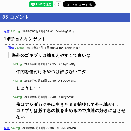
85
コメント
返信
743mg
2019年07月11日 06:01
ID:IwMzg5Mzg
1ポチョムキンゲット
返信
743mg
2019年07月11日 08:04
ID:E4Nzk0NTQ
海外のゴキブリは捕まえやすくて良いな
743mg
2019年07月11日 12:25
ID:I5NjY0MDg
仲間を傷付けるやつは許さないニダ
743mg
2019年07月12日 20:40
ID:Y0ODYzNzI
じょうじ･･･
743mg
2019年07月18日 13:49
ID:kxNjY2NzU
俺はアシダカグモは生きたまま捕獲して外へ逃がし、
ゴキブリは必ず息の根を止めるので虫達の好きにはさせ
ない
返信
743mg
2019年07月11日 06:05
ID:E0NDY5MzU