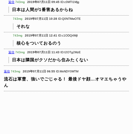
返信
743mg
2019年07月11日 09:45
ID:c0MTI1Mjg
日本は人間が1番害あるからね
743mg
2019年07月11日 10:28
ID:Q0NTMwOTE
それな
743mg
2019年07月11日 12:41
ID:c1ODQ4MjI
核心をついておるのう
返信
743mg
2019年07月11日 11:43
ID:I2OTg2MzE
日本は隣国がクソだから住みたくない
返信
743mg
2019年07月11日 06:55
ID:MxNDY0MTM
流石は軍曹、強いでごじゃる！
最後ドヤ顔…オマエちゃうや
ん