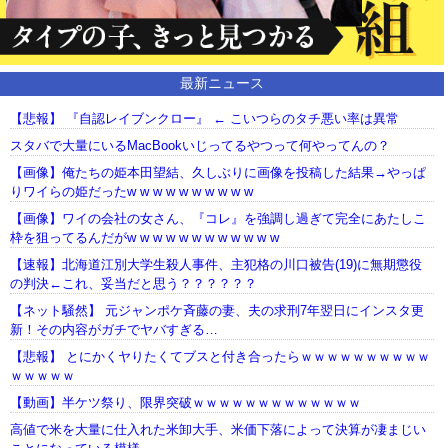
最新ニュース
【悲報】 『自認レイブンクロー』 ← こいつらのタチ悪い率は異常
スタバで大量にいるMacBookいじってるやつって何やってんの？
【画像】俺たちの姫本田望結、久しぶりに画像を投稿した結果→やっぱ
りワイらの姫だったw w w w w w w w w w
【画像】ワイの会社の女さん、『コレ』を強調し過ぎて完全にあたしこ
枠を狙ってるんだがw w w w w w w w w w w w
【速報】北海道江別大学生殺人事件、主犯格の川口被告(19)に無期懲役
の判決←これ、妥当だと思う？？？？？？
【ネット騒然】 元ジャンポケ斉藤の妻、夫の求刑7年翌日にインスタ更
新！その内容がガチでヤバすぎる…
【悲報】 とにかくヤりたくてブスと付き合ったらｗｗｗｗｗｗｗｗｗｗ
ｗｗｗｗｗ
【動画】半ケツ祭り、限界突破ｗｗｗｗｗｗｗｗｗｗｗｗｗ
高値で米を大量に仕入れた米卸大手、米価下落によって決算が凄まじい