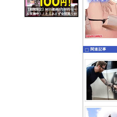
【画像】伊藤舞雪とか
【期間限定】MGS動画が100円セー
【緊急】肛門にスティ
ル実施中！！とりあえず全部買うや
お知らせ
ろｗｗｗｗｗ
【動画】逃げる判断は
関連記事
Powered by livedo
1000m
このページは
示されません。