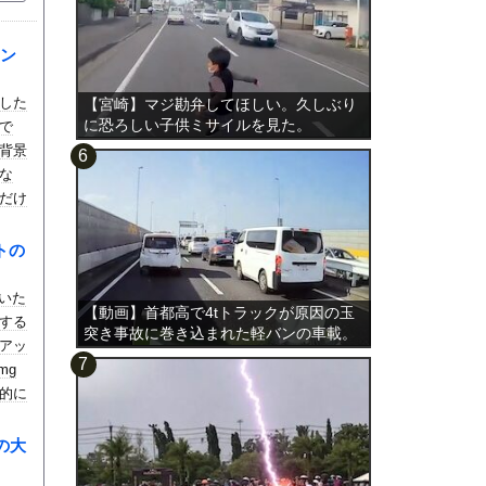
ン
した
【宮崎】マジ勘弁してほしい。久しぶり
に恐ろしい子供ミサイルを見た。
で
背景
な
だけ
トの
ていた
【動画】首都高で4tトラックが原因の玉
する
突き事故に巻き込まれた軽バンの車載。
アッ
mg
的に
お気
の大