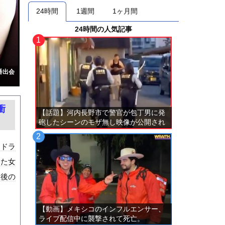
24時間
1週間
1ヶ月間
24時間の人気記事
番出会
衝
【話題】河内長野市で警官が包丁男に発
砲したシーンのモザ無し映像が公開され
る。
。ドラ
いた女
故後の
【動画】メキシコのインフルエンサー、
ライブ配信中に襲撃されて死亡。