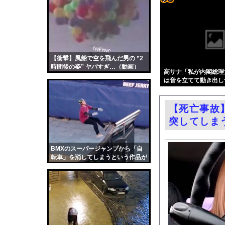
【謎】『ダーク路線の
コテ
国税局職員（25）、税
リン
【画像】「美人すぎる
- 固
「盗人たけだけしい」
定リ
【衝撃】風船で空を飛んだ男の ”2
エロ漫画『子種が通貨
時間後の姿” ヤバすぎ…（動画）
ンク
高サナ「私が内閣総理
【芸能】元EXILE・
は音を立てて動き出し
自動
過給なしで420ps。
更新
【動画】広島記念公園
【死亡事故
ツー
嫁がいる前で半ケツ見
突してしま
ル
【動画】若手女優「兄
渡邊渚さん「私がPTS
BMXのスーパージャンプから「自
転車」を消してしまうという作品が
職場の人妻と不倫をし
面白い。
中国「台風接近！」台
韓国国会、サッカー前
日本旅行キャンセルす
うちのネコが目の前に