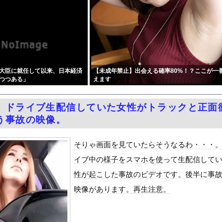
ドラクエ12』を発売中止にしないといけなかった理由ってガチでなに...
務調査で知り合った納税者の自宅に出入りしお小遣い1億5000万...
県警本部長」、失職・・・・・
中国国防省が防衛白書に反発…日本の新型軍国主義と批判！
として流通する種付け特区に モブ男子の俺が引っ越した結果』をra...
大臣に就任して以来、日本経済
【未成年禁止】出会える確率80%！？ここが一
黒木啓司、妻・宮崎麗果被告へのDV事案で逮捕されていた 宮崎は...
つつある」
えます
しかもL型エンジン…このS31Zいくらかかってるんだ…
を追い出された左翼さん、流石にキモすぎて炎上
】ドライブ生配信していた女性がトラックと正面
せて不倫を誘う保育士の永野紬さん
う事故の映像。
とセ○クスシーンするんですか？分かりました…」
Dと診断された当時、世間はまだPTSDという言葉は浸透されてい...
そりゃ画面を見ていたらそうなるわ・・・
て、ついに、、、
イブ中の様子をスマホを使って生配信して
風13号「三峡直撃予測」中国「上流大洪水！（三峡上流」中国都市「...
性が起こした事故のビデオです。後半に事
代表監督を追及「なぜ負けたのか」
映像があります。再生注意。
べきか…1万年ぶり史上最大級の火山の兆し＝韓国の反応
いた。私が上に物を投げるフリをする → 猫はこうなります…