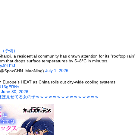
みたいな女子小学生が発見される
前を走る車に巨大な岩が直撃
「扉」が出現？ 最新パノラマ画像に写り込んだ人工物らしき地形を巡...
イ、仕事をやめる決心をするｗｗｗｗｗ
00キロ1回と懸垂10回ってどっちがすごいんや？ｗｗｗｗｗｗｗ...
に夢中なアメリカ人は迷惑?」日本人の回答が的確すぎた
）
（予備）
症候群の男「マジでいつ居眠りするかわからん…けど車運転しなきゃ…...
Shanxi, a residential community has drawn attention for its “rooftop rai
tem that drops surface temperatures by 5–8°C in minutes.
ナさん、あずにゃんのあずにゃんが張ってしまう
XyJ0LFtJ
た。今日はおひとり様で！ → 一蘭みたいなカウンターはこちらです...
July 1, 2026
(@SpoxCHN_MaoNing)
）
ータースライダーをやるとこうなる
Europe’s HEAT as China rolls out city-wide cooling systems
MgN16gERNs
の大学ヤリサーの流出エロ動画（顔出し）が一番抜ける
)
June 30, 2026
代表に激怒！『惨憺たる結果、徹底的な刷新が必要だ』と監督や協会を...
ほぼ見せてる女の子ｗｗｗｗｗｗｗｗｗｗｗｗｗｗｗ
唐揚げ屋ｗｗｗｗｗ
癖ブッ刺さりで精子ドクドク作られるわｗｗｗｗ
で行列、出来ない
に点火 マンホールが爆発しふた吹き飛ぶ