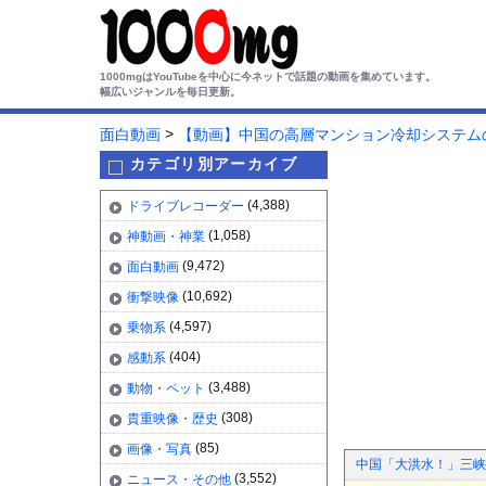
1000mgはYouTubeを中心に今ネットで話題の動画を集めています。
幅広いジャンルを毎日更新。
>
面白動画
【動画】中国の高層マンション冷却システム
カテゴリ別アーカイブ
(4,388)
ドライブレコーダー
(1,058)
神動画・神業
(9,472)
面白動画
(10,692)
衝撃映像
(4,597)
乗物系
(404)
感動系
(3,488)
動物・ペット
(308)
貴重映像・歴史
(85)
画像・写真
中国「大洪水！」三峡
(3,552)
ニュース・その他