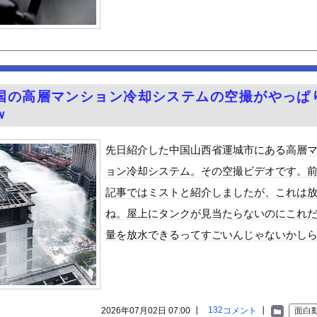
彩芽、ワイらにブッ刺さりまくりと話題にw w w w w w...
くっきりぴちぴちパンツ姿をスーパーで見るのは不快」発言に反論が殺...
タ衣装でインタビュー、胸くっきり！！【GIF動画あり】
観光地がない・・・
去最多ペースで倒産へ
国の高層マンション冷却システムの空撮がやっぱ
0％OFFキャンペーン第4弾が始まったぞー！
ｗ
ないっていうやつなんなの
ン食べるんだけどどれがいいかな！？w
先日紹介した中国山西省運城市にある高層
と実質200万円以上の支援物資を寄付してしまう・・・
ョン冷却システム。その空撮ビデオです。
がん転移」を促すと判明
記事ではミストと紹介しましたが、これは
る異世界生活』60話感想 氷上のバトル！レグルスの権能とは！
ね。屋上にタンクが見当たらないのにこれ
んや
量を放水できるってすごいんじゃないかし
ビスかと思ったら野生の炊飯器で草 ほか
で拡散してるおっぱいポロリ動画、何故か叩かれる・・・
」ランキング、ついに発表される
がアジア人にケンカを売った結果ｗｗｗ」 ほか
132
2026年07月02日 07:00 ┃
コメント
┃
面白