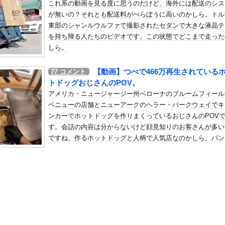
これ系の動画を見る度に思うのだけど、海外には配送のシス
た」検事「嘘では？」女性「傷ついたので訴えます」
が無いの？それとも配送料がべらぼうに高いのかしら。トル
の机がこの女の子の椅子にされてたらｗｗｗ
東部のシャンルウルファで撮影されたセダンで大きな液晶テ
、可愛すぎる
を持ち帰る人たちのビデオです。この状態でどこまで走った
屈みで完全に見えてる動画が拡散されてしまう…
しら。
いう地雷系の女子高生って好きじゃないの？
【動画】つべで466万再生されている
77
コメント
ナンバーワンだ」 熊本地震直後の日本の対応のスピードに世界が衝撃
トドッグおじさんのPOV。
にチン凸したアジア人短小男
、爆笑されてしまうｗｗｗ
アメリカ・ニュージャージー州ベローナのブルームフィール
た嫁。まさかと思い長男のDNA鑑定をするがいいな？と問うと、元嫁...
ベニューの店舗とニューアークのヘラー・パークウェイでキ
ンカーでホットドッグを作りまくっているおじさんのPOV
ロシア軍兵士のHIV感染が2000％急増…ウクライナメディア！
す。会話の内容は分からないけど顔見知りのお客さんが多い
のSNS更新が1週間途絶え、様々な憶測が飛び交う。1週間ぶりの投...
ですね。作るホットドッグと人柄で人気店なのかしら。パン
管理フォーーーーム！！！」
ーセージを挟んだ直後の早業マスタードが良い。
の金庫触らないでよ！」キチママ『そこに金庫があったから、開けてみ...
締まったお尻っていいよね！ｗｗｗｗｗ
ど凶暴な動物「カバ」「アフリカゾウ」「バッファロー」「コーカサス...
事、東京駅近くに「地下シェルター」整備を正式表明ｗｗｗｗｗｗｗｗ...
wtypeボディー”をご覧くださいwwwww小倉あずさ、下着...