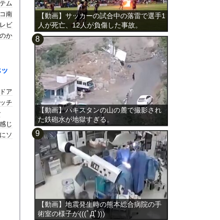
テム
コ南
【動画】サッカーの試合中の落雷で選手1
レビ
人が死亡、12人が負傷した事故。
のか
ホッ
ドア
ッチ
【動画】パキスタンの山の麓で撮影され
で
た鉄砲水が地獄すぎる。
感じ
にソ
【動画】地震発生時の熊本総合病院の手
術室の様子が(((ﾟДﾟ)))