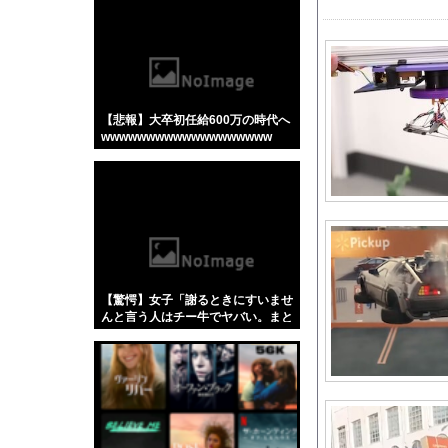
【悲報】「蕎麦」とか
【4/4】嫁が浮気を
【投稿動画】 トー横女
【動画】逃げる判断は
【悲報】大卒初任給600万の時代へ
【にじさんじ】 笹木
wwwwwwwwwwwwwwwwwww
【J1第1節 横浜FM
積水ハウス「地面師に
高校の頃、担任と隣の
久保優太(38)、10代
レッドブルリザーブの
【悲報】大物ミュージシ
【驚愕】女子「謝るときにすいませ
連れて行かれた
んと言う人はチー牛でヤバい。まと
もな人はごめんなさいって言う」←
【コンゴ】エボラ出血
これ合ってると思う？？？？？？？
【画像】JKさん、と
刈川くるみアナ ノー
【悲報】阪神ドリスの