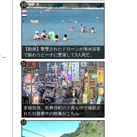
【動画】撃墜されたドローンが海水浴客
で賑わうビーチに墜落して3人死亡。
n” —
実録拉致。歌舞伎町のド真ん中で撮影さ
れた拉致事件の映像がこちら。