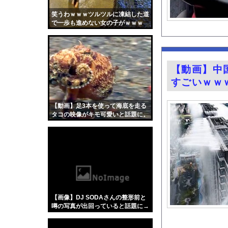
【画像】令和最新版の剛力
笑うわｗｗｗツルツルに凍結した道
「デリケートゾーンも
で一歩も進めない女の子がｗｗｗ
姫野美南アナ ピタピ
【悲報】埼玉県、何も
賃上げしない企業 過
【動画】中
FANZAで夏の動画5
すごいｗｗ
ランクルが高級車じゃ
【画像】カップラーメ
【動画】足3本を使って海底を走る
タコの映像がキモ可愛いと話題に。
【朗報】ヒカキンなん
【悲報】「果糖」が「
『Re：ゼロから始め
【画像】キス釣りする
【Xの車窓から】オー
【ポロリ悲話】ネット
【画像】DJ SODAさんの整形前と
【衝撃】「かわいい虫
噂の写真が出回っていると話題に→
ご覧ください！！！！！
「アメリカのヤンキー