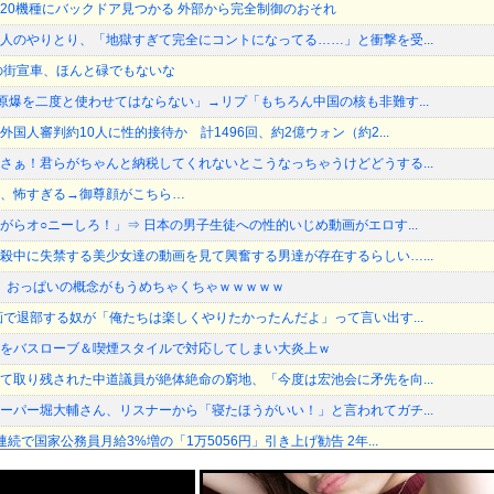
ーター20機種にバックドア見つかる 外部から完全制御のおそれ
人のやりとり、「地獄すぎて完全にコントになってる……」と衝撃を受...
の街宣車、ほんと碌でもないな
原爆を二度と使わせてはならない」→リプ「もちろん中国の核も非難す...
国人審判約10人に性的接待か 計1496回、約2億ウォン（約2...
さぁ！君らがちゃんと納税してくれないとこうなっちゃうけどどうする...
、怖すぎる→御尊顔がこちら…
がらオ○ニーしろ！」⇒ 日本の男子生徒への性的いじめ動画がエロす...
殺中に失禁する美少女達の動画を見て興奮する男達が存在するらしい…...
さん、おっぱいの概念がもうめちゃくちゃｗｗｗｗｗ
画で退部する奴が「俺たちは楽しくやりたかったんだよ」って言い出す...
をバスローブ＆喫煙スタイルで対応してしまい大炎上ｗ
て取り残された中道議員が絶体絶命の窮地、「今度は宏池会に矛先を向...
ーパー堀大輔さん、リスナーから「寝たほうがいい！」と言われてガチ...
続で国家公務員月給3%増の「1万5056円」引き上げ勧告 2年...
さん(36)、メイクしたら普通に美人の部類だったと判明