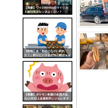
女性「レイプされまし
【画像】ワイのNetflixのマイリス
【画像】おまえらくん
トめっちゃセンスよくない？
【画像】この女優さん
wwwwwww
【朗報】齋藤飛鳥、前
【画像】おまえらこう
海外「日本よ、お前が
勇気を出して白人美女
10年もの間浮気して
【朗報】女「初めてなのに釣れ
た！」釣りにハマる女性が続出ｗｗ
ウクライナ侵攻以降、
ｗ
【配信者】「金バエ」
【画像】女の子「危機
私「ちょっと、人の家
【画像】日焼け口リの
５大、肉食じゃないけ
【画像】ポケモン剣盾の全国大会、
【衝撃】小池百合子知
32人中32人全員初手レジエレキで
完全にワンパターンｗｗｗ
【画像】“令和最高のNe