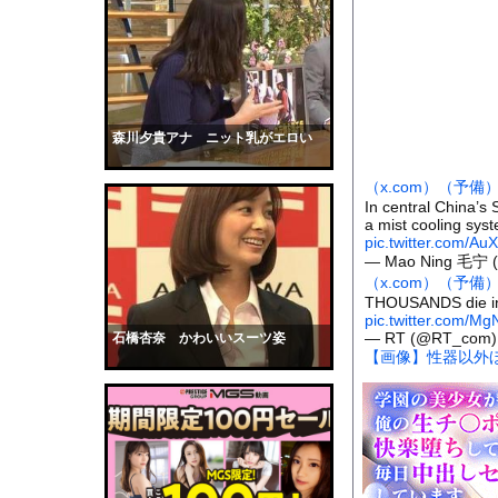
【動画】アンドロイド
【動画】山道で落石。
またしても火星に謎の
【衝撃】アラフォーワ
【驚愕】ベンチプレス1
森川夕貴アナ ニット乳がエロい
【仰天】外国人「日本
（x.com）
（予備
【速報】睡眠時無呼吸
In central China’s 
a mist cooling sys
【画像】NHK女子ア
pic.twitter.com/Au
彼女はお腹が空いてい
— Mao Ning 毛宁 
（x.com）
（予備
全く泳げない人がウォ
THOUSANDS die in 
pic.twitter.com/
【黒歴史】こういう昔
— RT (@RT_com
石橋杏奈 かわいいスーツ姿
韓国人「安貞桓が韓国
【画像】性器以外
ケンタッキーとか言う
【画像】このAVが性
【悲報】味噌ラーメン
【中国】男の子が爆竹