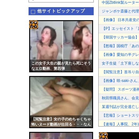
中国Zbtlink製ル
他サイトピックアップ
ジャンポケ斎藤と代理
【画像】 日本共産党
【P】エッセイスト「
コテ
【韓国サッカー協会】外
リン
【怒報】国税庁「あの
- 固
【画像】愛知の半グレ
定リ
この女子大生の親が見たら死にそう
女子生徒「土下座しな
ンク
なエロ動画、第四弾
【閲覧注意】首吊り自
自動
【画像】咲-saki-
更新
【疑問】 スポーツ漫
ツー
秋田県職員さん、会見
ル
某週刊誌が完全逃亡し
【悲報】ショートスリ
【閲覧注意】女の子のめちゃくちゃ
【速報】人事院、2年連
怖いヌード動画が出回る・・・なん
だこれ・・・
【悲報】女芸人の吉住