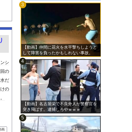
り
【動画】仲間に花火を水平撃ちしようと
して障害を負ったかもしれない事故。
マンシ
前回の
放水だ
だけの
ら。
【動画】名古屋栄で不良外人が警察官を
突き飛ばす。逮捕しろやｗｗｗ
動画