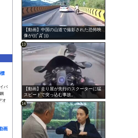
【動画】中国の山道で撮影された恐怖映
像が(((ﾟДﾟ)))
のは表
標
イバ
【動画】走り屋が先行のスクーターに猛
鋼
スピードで突っ込む事故。
デオ
動画