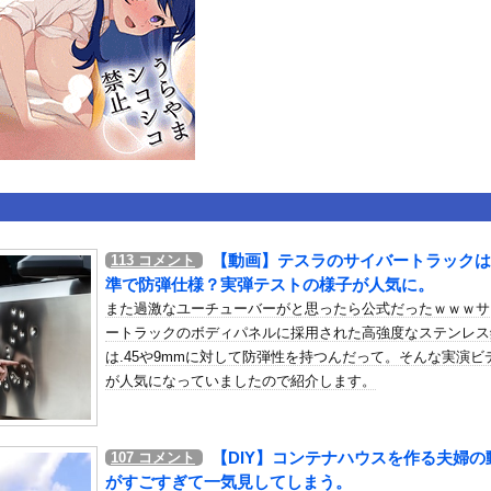
いうＡＶ女優ｗｗｗｗｗｗｗｗｗｗw
ックのり入れたけど出てこないの！！
やっ！埼玉でスマホ運転のプリウスに当て逃げされる車載。
or 相互RSS
g
が管理しています。 RSS設定 更新順130件まで。それ以降の古いも
【動画】テスラのサイバートラックは
113
コメント
準で防弾仕様？実弾テストの様子が人気に。
また過激なユーチューバーがと思ったら公式だったｗｗｗサ
ートラックのボディパネルに採用された高強度なステンレス
は.45や9mmに対して防弾性を持つんだって。そんな実演ビ
が人気になっていましたので紹介します。
【DIY】コンテナハウスを作る夫婦の
107
コメント
がすごすぎて一気見してしまう。