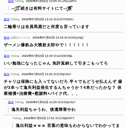
返信
743mg
2026年07月02日 13:05
ID:czNzcyMTU
—̳͟͞͞
ᩚ続きは有料サイトにて—̳͟͞͞
ᩚ
返信
743mg
2026年07月02日 13:12
ID:E3OTI0NDU
二輪乗りは全員馬鹿だと何度も言っています
返信
山田ボンバイエ
2026年07月02日 13:18
ID:I4ODQxNjQ
ザーメン爆飲み大噴射太郎やで！！！！！！
返信
743mg
2026年07月02日 13:19
ID:kzODE5Mjk
いい勉強になったじゃん
免許返納して引きこもってろ
返信
743mg
2026年07月02日 13:26
ID:E3NjI1NzY
チャリは保険にも入ってないだろ
半々でもどうせ払えんぞ
歯
が3本って逸失利益発生するんちゃうか？4本だったかな？
休
業補償+治療費+慰謝料+バイク代、、、
返信
743mg
2026年07月02日 13:29
ID:E3NjI1NzY
逸失利益ちゃうわ、後遺障害やわ
743mg
2026年07月02日 17:51
ID:E2Mjk5NTY
逸出利益ｗｗｗ
言葉の意味もわからないでわかってま