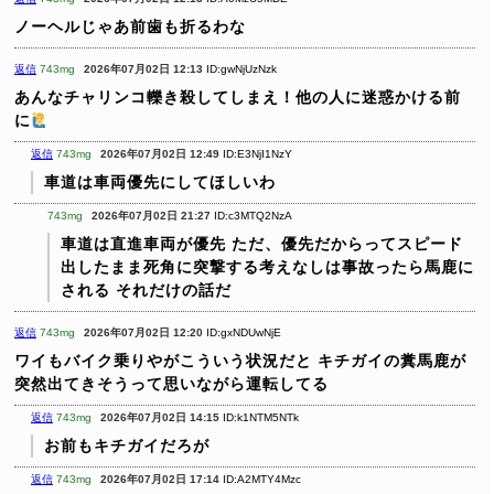
ノーヘルじゃあ前歯も折るわな
返信
743mg
2026年07月02日 12:13
ID:gwNjUzNzk
あんなチャリンコ轢き殺してしまえ！他の人に迷惑かける前
に
返信
743mg
2026年07月02日 12:49
ID:E3NjI1NzY
車道は車両優先にしてほしいわ
743mg
2026年07月02日 21:27
ID:c3MTQ2NzA
車道は直進車両が優先
ただ、優先だからってスピード
出したまま死角に突撃する考えなしは事故ったら馬鹿に
される
それだけの話だ
返信
743mg
2026年07月02日 12:20
ID:gxNDUwNjE
ワイもバイク乗りやがこういう状況だと
キチガイの糞馬鹿が
突然出てきそうって思いながら運転してる
返信
743mg
2026年07月02日 14:15
ID:k1NTM5NTk
お前もキチガイだろが
返信
743mg
2026年07月02日 17:14
ID:A2MTY4Mzc