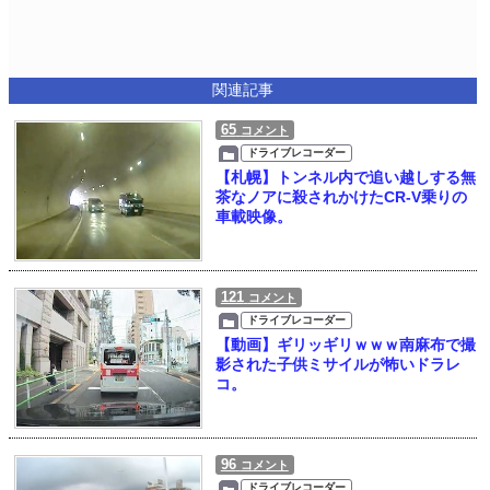
関連記事
65
コメント
ドライブレコーダー
【札幌】トンネル内で追い越しする無
茶なノアに殺されかけたCR-V乗りの
車載映像。
121
コメント
ドライブレコーダー
【動画】ギリッギリｗｗｗ南麻布で撮
影された子供ミサイルが怖いドラレ
コ。
96
コメント
ドライブレコーダー