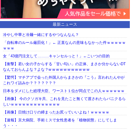
最新ニュース
冷やし中華と冷麺一緒にするやつなんなん？
「自転車のルール厳罰化！」← 正直なんの意味もなかった件ｗｗｗｗｗ
ｗｗｗ
女「43億円注文して………キャンセルっと！」←こいつの目的
【衝撃】若い女の子からする「甘い匂い」の正体、まさか分からないDT
なんておらんよな？よな？w w w w w w w w w w w
【驚愕】マチアプで会った外国人からまさかの『こう』言われたんやが
これワイ詰みか？？？？？？？
日本をダメにした総理大臣、ワースト１位が同点でこの人ｗｗｗｗｗｗ
【画像】 今のクソガキ共、これを見たこと無くて渡されたらパニクるら
しいｗｗｗｗｗｗｗｗｗｗｗｗｗ
【画像】日焼け口リの締まったお尻っていいよね！ｗｗｗｗｗ
【速報】京大病院、手術ミスで女性患者を「植物状態」にしてしま
う・・・