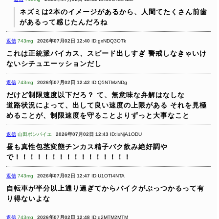
ネズミは2本のイメージがあるから、人間てたくさん前歯
があるって感じたんだろね
返信
743mg
2026年07月02日 12:40
ID:gxNDQ3OTk
これは正統派バイカス、スピード出しすぎ
警戒しなきゃいけ
ないシチュエーッションだし
返信
743mg
2026年07月02日 12:42
ID:Q5NTMzNDg
だけど制限速度以下だろ？
て、無意味な弁解はなしな
道路状況によって、出して良い速度の上限がある
それを見極
めることが、制限速度を守ることよりずっと大事なこと
返信
山田ポンパイエ
2026年07月02日 12:43
ID:IxNjA1ODU
昼も真性包茎変態チンカス精子バク飲み絶好調や
で！！！！！！！！！！！！！！！！
返信
743mg
2026年07月02日 12:47
ID:U1OTI4NTA
自転車が半分以上通り過ぎてからバイクがぶっつかるって有
り得ないよな
返信
743mg
2026年07月02日 12:48
ID:g2MTM2MTM