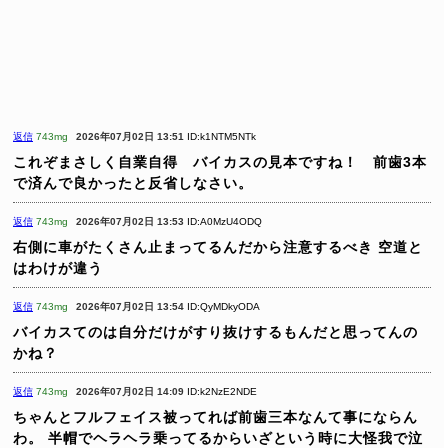
返信
743mg
2026年07月02日 13:51
ID:k1NTM5NTk
これぞまさしく自業自得 バイカスの見本ですね！ 前歯3本
で済んで良かったと反省しなさい。
返信
743mg
2026年07月02日 13:53
ID:A0MzU4ODQ
右側に車がたくさん止まってるんだから注意するべき
空道と
はわけが違う
返信
743mg
2026年07月02日 13:54
ID:QyMDkyODA
バイカスてのは自分だけがすり抜けするもんだと思ってんの
かね？
返信
743mg
2026年07月02日 14:09
ID:k2NzE2NDE
ちゃんとフルフェイス被ってれば前歯三本なんて事にならん
わ。
半帽でヘラヘラ乗ってるからいざという時に大怪我で泣