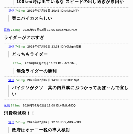
100km/時は出ているな
スピードの出し過ぎが原因か
返信
743mg
2026年07月03日 16:48
ID:cxMjcyNTY
実にバイカスらしい
返信
743mg
2026年07月02日 12:06
ID:E5MDc0NDc
ライダーがアホすぎ
返信
743mg
2026年07月02日 13:38
ID:Y0MjgyMDE
どっちもライダー
743mg
2026年07月02日 13:59
ID:cxMTc5Nzg
無免ライダーの勝利
返信
743mg
2026年07月02日 14:39
ID:IzODI1NjM
バイクソがクソ 其の内豆腐にぶつかってあぼ～んで宜し
い
返信
743mg
2026年07月02日 12:08
ID:k4MjkxNDQ
消費税減税！！
返信
743mg
2026年07月02日 12:33
ID:YyNDkwODU
政府はオナニー税の導入検討