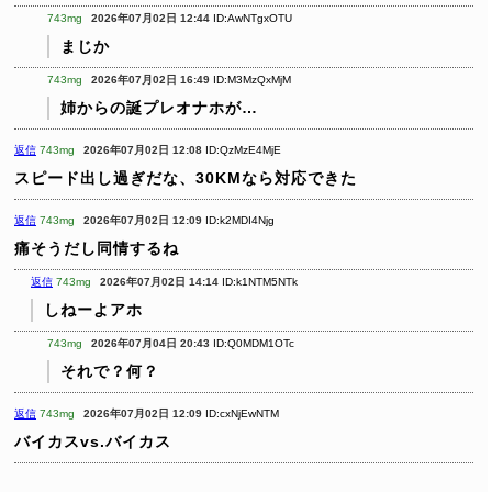
743mg
2026年07月02日 12:44
ID:AwNTgxOTU
まじか
743mg
2026年07月02日 16:49
ID:M3MzQxMjM
姉からの誕プレオナホが…
返信
743mg
2026年07月02日 12:08
ID:QzMzE4MjE
スピード出し過ぎだな、30KMなら対応できた
返信
743mg
2026年07月02日 12:09
ID:k2MDI4Njg
痛そうだし同情するね
返信
743mg
2026年07月02日 14:14
ID:k1NTM5NTk
しねーよアホ
743mg
2026年07月04日 20:43
ID:Q0MDM1OTc
それで？何？
返信
743mg
2026年07月02日 12:09
ID:cxNjEwNTM
バイカスvs.バイカス