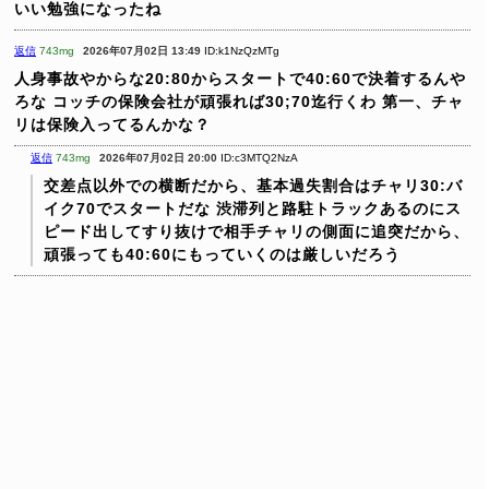
いい勉強になったね
返信
743mg
2026年07月02日 13:49
ID:k1NzQzMTg
人身事故やからな20:80からスタートで40:60で決着するんや
ろな
コッチの保険会社が頑張れば30;70迄行くわ
第一、チャ
リは保険入ってるんかな？
返信
743mg
2026年07月02日 20:00
ID:c3MTQ2NzA
交差点以外での横断だから、基本過失割合はチャリ30:バ
イク70でスタートだな
渋滞列と路駐トラックあるのにス
ピード出してすり抜けで相手チャリの側面に追突だから、
頑張っても40:60にもっていくのは厳しいだろう