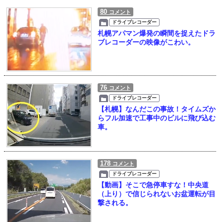
80
コメント
ドライブレコーダー
札幌アパマン爆発の瞬間を捉えたドラ
ブレコーダーの映像がこわい。
76
コメント
ドライブレコーダー
【札幌】なんだこの事故！タイムズか
らフル加速で工事中のビルに飛び込む
車。
178
コメント
ドライブレコーダー
【動画】そこで急停車すな！中央道
（上り）で信じられないお盆運転が目
撃される。