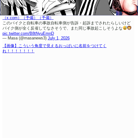
（x.com）
（予備）
（予備）
このバイクと自転車の事故
自転車側が告訴・起訴までされたらしいけど
バイク側が全く反省してなさそうで、また同じ事故起こしそうよな
pic.twitter.com/B8tNyuEmnD
— Masa (@masanews3)
July 1, 2026
【画像】こういう角度で見えるおっぱいに名前をつけてく
れ！！！！！！！