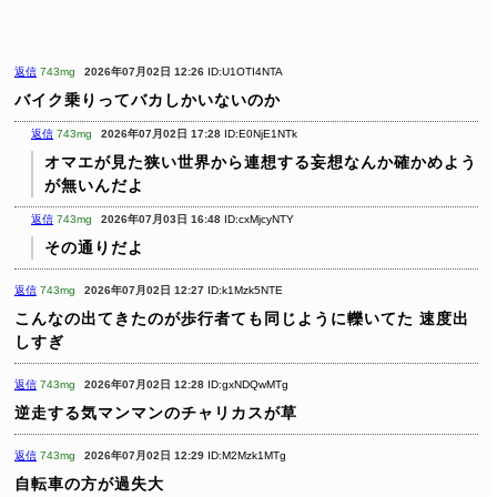
返信
743mg
2026年07月02日 12:26
ID:U1OTI4NTA
バイク乗りってバカしかいないのか
返信
743mg
2026年07月02日 17:28
ID:E0NjE1NTk
オマエが見た狭い世界から連想する妄想なんか確かめよう
が無いんだよ
返信
743mg
2026年07月03日 16:48
ID:cxMjcyNTY
その通りだよ
返信
743mg
2026年07月02日 12:27
ID:k1Mzk5NTE
こんなの出てきたのが歩行者ても同じように轢いてた
速度出
しすぎ
返信
743mg
2026年07月02日 12:28
ID:gxNDQwMTg
逆走する気マンマンのチャリカスが草
返信
743mg
2026年07月02日 12:29
ID:M2Mzk1MTg
自転車の方が過失大