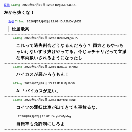
返信
743mg
2026年07月02日 12:02
ID:gxNDY4ODE
左から抜くな！
返信
743mg
2026年07月02日 12:08
ID:A2MDYyNDE
松屋最高
743mg
2026年07月02日 12:52
ID:k3MzQyOTA
これって過失割合どうなるんだろう？
両方ともやっち
ゃいけないすり抜けやってる。今じゃチャリだって立派
な車両扱いされるようになったし
743mg
2026年07月02日 12:59
ID:U1OTI4NzM
バイカスが悪かろうもん！
743mg
2026年07月02日 13:13
ID:I2MjU1OTc
AI「バイカスが悪い」
743mg
2026年07月02日 13:42
ID:Y5NTk4NzI
コイツの運転は車が出てきても事故るな。
2026年07月02日 15:02
ID:cyNDMyMzg
自転車も免許制にしろよ