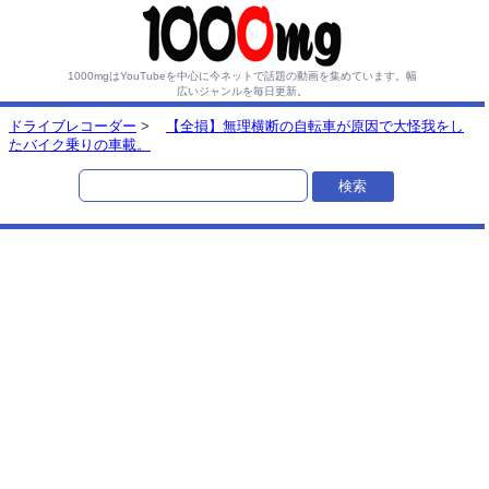
1000mgはYouTubeを中心に今ネットで話題の動画を集めています。
幅
広いジャンルを毎日更新。
ドライブレコーダー
>
【全損】無理横断の自転車が原因で大怪我をし
たバイク乗りの車載。