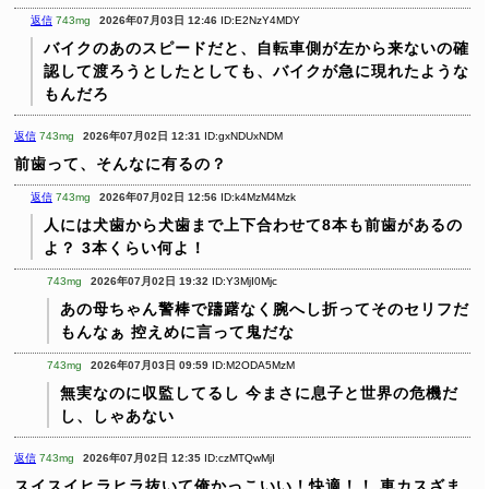
返信
743mg
2026年07月03日 12:46
ID:E2NzY4MDY
バイクのあのスピードだと、自転車側が左から来ないの確
認して渡ろうとしたとしても、バイクが急に現れたような
もんだろ
返信
743mg
2026年07月02日 12:31
ID:gxNDUxNDM
前歯って、そんなに有るの？
返信
743mg
2026年07月02日 12:56
ID:k4MzM4Mzk
人には犬歯から犬歯まで上下合わせて8本も前歯があるの
よ？
3本くらい何よ！
743mg
2026年07月02日 19:32
ID:Y3MjI0Mjc
あの母ちゃん警棒で躊躇なく腕へし折ってそのセリフだ
もんなぁ
控えめに言って鬼だな
743mg
2026年07月03日 09:59
ID:M2ODA5MzM
無実なのに収監してるし
今まさに息子と世界の危機だ
し、しゃあない
返信
743mg
2026年07月02日 12:35
ID:czMTQwMjI
スイスイヒラヒラ抜いて俺かっこいい！快適！！
車カスざま