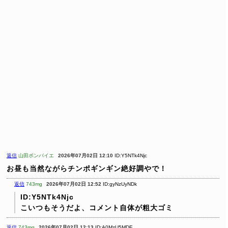
返信
山田ボンバイエ
2026年07月02日 12:10
ID:Y5NTk4Njc
お昼も当然ながらチンポギンギン絶好調やで！
返信
743mg
2026年07月02日 12:52
ID:gyNzUyNDk
ID:Y5NTk4Njc
こいつもそうだよ、コメント自体が粗大ゴミ
返信
743mg
2026年07月02日 12:13
ID:A0MzU5MDE