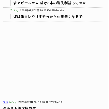
すアピールｗｗ
歯が3本の逸失利益ってｗｗ
743mg
2026年07月02日 18:29
ID:k4MzM4Mzk
彼は歯タレや
3本折ったら仕事無くなるで
返信
743mg
2026年07月02日 13:26
ID:E2NDM4OTc
そもそも論大阪やぞ