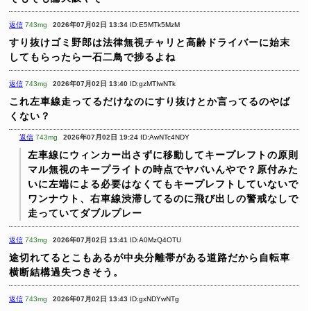
返信
743mg
2026年07月02日 13:34
ID:E5MTk5MzM
すり抜けゴミ野郎は法律無視チャリと高齢ドライバーに始末
してもらったら一石二鳥で捗るよね
返信
743mg
2026年07月02日 13:40
ID:gzMTIwNTk
これ左車線走ってるだけなのにすり抜けとか言ってるのやば
くない？
返信
743mg
2026年07月02日 19:24
ID:AwNTc4NDY
左車線にウィンカー出さずに移動してキープレフトの原則
マル無視のキープライトの時点でヤバいんやで？原付みた
いに左端による必要はなくてもキープレフトしていないで
ワンナウト、右車線渋滞してるのに飛び出しの警戒なしで
走っていてダブルプレー
返信
743mg
2026年07月02日 13:41
ID:A0MzQ4OTU
途切れてるとこもあるが中央分離帯がある道路だから自転車
横断結構過失つきそう。
返信
743mg
2026年07月02日 13:43
ID:gxNDYwNTg