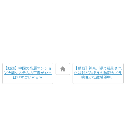
【動画】中国の高層マンショ
【動画】神奈川県で撮影され
ン冷却システムの空撮がやっ
た盆栽どろぼうの防犯カメラ
ぱりすごいｗｗｗ
映像が拡散希望中。