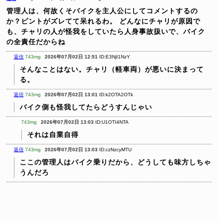
管理人は、何故くそバイクを主人公にしてコメントするの
か？ピントがズレてて呆れるわ。
どんなにチャリが原因で
も、チャリの人が怪我をしていたら人身事故扱いで、バイク
の全責任だからね
返信
743mg
2026年07月02日 12:51
ID:E3NjI1NzY
そんなことはない。チャリ（軽車両）が悪いに決まって
る。
返信
743mg
2026年07月02日 13:01
ID:k2OTA2OTk
バイク側も怪我してたらどうすんじゃい
743mg
2026年07月02日 13:03
ID:U1OTI4NTA
それは自業自得
返信
743mg
2026年07月02日 13:03
ID:czNzcyMTU
ここの管理人はバイク乗りだから、どうしても味方しちゃ
うんだろ