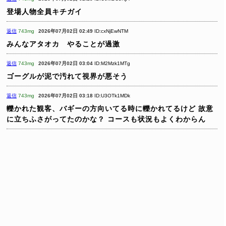
登場人物全員キチガイ
返信
743mg
2026年07月02日 02:49
ID:cxNjEwNTM
みんなアタオカ やることが過激
返信
743mg
2026年07月02日 03:04
ID:M2Mzk1MTg
ゴーグルが泥で汚れて視界が悪そう
返信
743mg
2026年07月02日 03:18
ID:U3OTk1MDk
轢かれた観客、バギーの方向いてる時に轢かれてるけど
故意
に立ちふさがってたのかな？
コースも状況もよくわからん