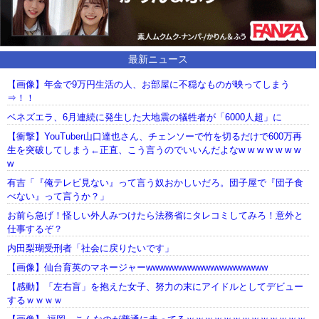
最新ニュース
【画像】年金で9万円生活の人、お部屋に不穏なものが映ってしまう
⇒！！
ベネズエラ、6月連続に発生した大地震の犠牲者が「6000人超」に
【衝撃】YouTuber山口達也さん、チェンソーで竹を切るだけで600万再
生を突破してしまう←正直、こう言うのでいいんだよなw w w w w w w
w
有吉「『俺テレビ見ない』って言う奴おかしいだろ。団子屋で『団子食
べない』って言うか？」
お前ら急げ！怪しい外人みつけたら法務省にタレコミしてみろ！意外と
仕事するぞ？
内田梨瑚受刑者「社会に戻りたいです」
【画像】仙台育英のマネージャーwwwwwwwwwwwwwwwwwww
【感動】「左右盲」を抱えた女子、努力の末にアイドルとしてデビュー
するｗｗｗｗ