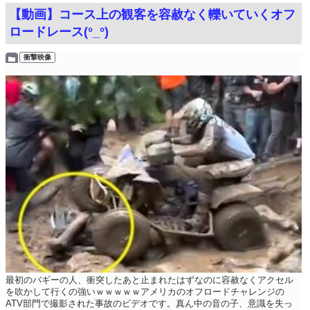
【動画】コース上の観客を容赦なく轢いていくオフ
ロードレース(°_°)
衝撃映像
最初のバギーの人、衝突したあと止まれたはずなのに容赦なくアクセル
を吹かして行くの強いｗｗｗｗｗアメリカのオフロードチャレンジの
ATV部門で撮影された事故のビデオです。真ん中の音の子、意識を失っ