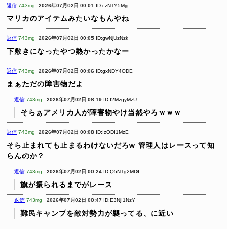
返信
743mg
2026年07月02日 00:01
ID:czNTY5Mjg
マリカのアイテムみたいなもんやね
返信
743mg
2026年07月02日 00:05
ID:gwNjUzNzk
下敷きになったやつ熱かったかなー
返信
743mg
2026年07月02日 00:06
ID:gxNDY4ODE
まぁただの障害物だよ
返信
743mg
2026年07月02日 08:19
ID:I2MzgyMzU
そらぁアメリカ人が障害物やけ当然やろｗｗｗ
返信
743mg
2026年07月02日 00:08
ID:IzODI1MzE
そら止まれても止まるわけないだろw
管理人はレースって知
らんのか？
返信
743mg
2026年07月02日 00:24
ID:Q5NTg2MDI
旗が振られるまでがレース
返信
743mg
2026年07月02日 00:47
ID:E3NjI1NzY
難民キャンプを敵対勢力が襲ってる、に近い