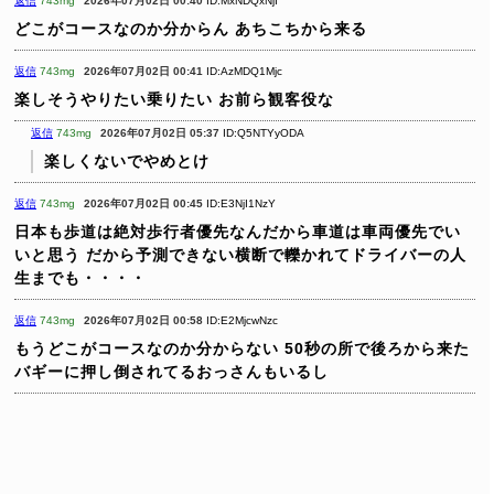
返信
743mg
2026年07月02日 00:40
ID:MxNDQxNjI
どこがコースなのか分からん
あちこちから来る
返信
743mg
2026年07月02日 00:41
ID:AzMDQ1Mjc
楽しそうやりたい乗りたい
お前ら観客役な
返信
743mg
2026年07月02日 05:37
ID:Q5NTYyODA
楽しくないでやめとけ
返信
743mg
2026年07月02日 00:45
ID:E3NjI1NzY
日本も歩道は絶対歩行者優先なんだから車道は車両優先でい
いと思う
だから予測できない横断で轢かれてドライバーの人
生までも・・・・
返信
743mg
2026年07月02日 00:58
ID:E2MjcwNzc
もうどこがコースなのか分からない
50秒の所で後ろから来た
バギーに押し倒されてるおっさんもいるし