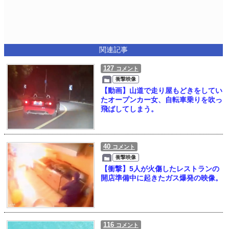
関連記事
127
コメント
衝撃映像
【動画】山道で走り屋もどきをしてい
たオープンカー女、自転車乗りを吹っ
飛ばしてしまう。
40
コメント
衝撃映像
【衝撃】5人が火傷したレストランの
開店準備中に起きたガス爆発の映像。
116
コメント