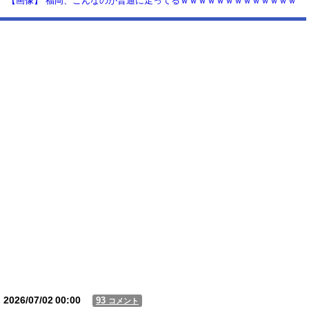
【画像】 福岡、こんなのが普通に走ってるｗｗｗｗｗｗｗｗｗｗｗｗｗ
ｗｗｗ
【動画】USJの禁止エリアに子どもたちが続々乱入 → スタッフが注意し
ても止まらない事態に
Powered by livedoor 相互RSS
2026/07/02
00:00
93
コメント