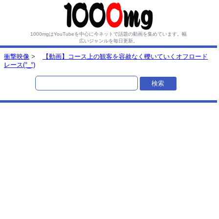
1000mgはYouTubeを中心に今ネットで話題の動画を集めています。
幅
広いジャンルを毎日更新。
衝撃映像
>
【動画】コース上の観客を容赦なく轢いていくオフロード
レース(°_°)