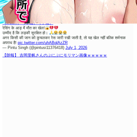
（x.com）
（予備）
（予備）
रेसिंग के आड़ में मौत का खेल!
उम्मीद है कि लड़की सुरक्षित हो।
अगर किसी की जान को कुचलकर रेस जारी रखी जाती है, तो यह खेल नहीं बल्कि शर्मनाक
अपराध है!
pic.twitter.com/uhABqlAzZR
— Pintu Singh (@pintusi11376418)
July 1, 2026
【朗報】 吉岡里帆さんのぷにぷにモリマン画像ｗｗｗｗｗ