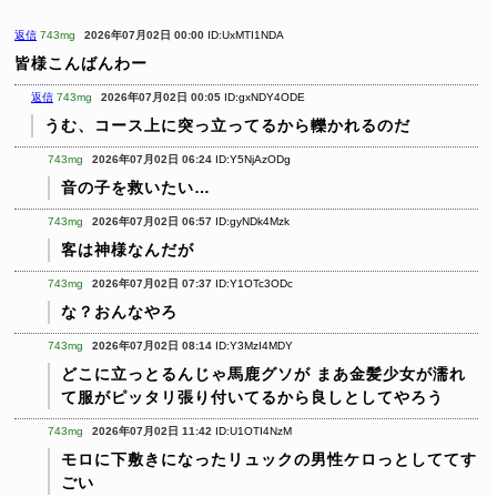
返信
743mg
2026年07月02日 00:00
ID:UxMTI1NDA
皆様こんばんわー
返信
743mg
2026年07月02日 00:05
ID:gxNDY4ODE
うむ、コース上に突っ立ってるから轢かれるのだ
743mg
2026年07月02日 06:24
ID:Y5NjAzODg
音の子を救いたい…
743mg
2026年07月02日 06:57
ID:gyNDk4Mzk
客は神様なんだが
743mg
2026年07月02日 07:37
ID:Y1OTc3ODc
な？おんなやろ
743mg
2026年07月02日 08:14
ID:Y3MzI4MDY
どこに立っとるんじゃ馬鹿グソが
まあ金髪少女が濡れ
て服がピッタリ張り付いてるから良しとしてやろう
743mg
2026年07月02日 11:42
ID:U1OTI4NzM
モロに下敷きになったリュックの男性ケロっとしててす
ごい