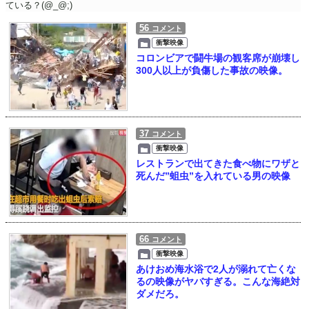
ている？(@_@;)
56
コメント
衝撃映像
コロンビアで闘牛場の観客席が崩壊し
300人以上が負傷した事故の映像。
37
コメント
衝撃映像
レストランで出てきた食べ物にワザと
死んだ”蛆虫”を入れている男の映像
66
コメント
衝撃映像
あけおめ海水浴で2人が溺れて亡くな
るの映像がヤバすぎる。こんな海絶対
ダメだろ。