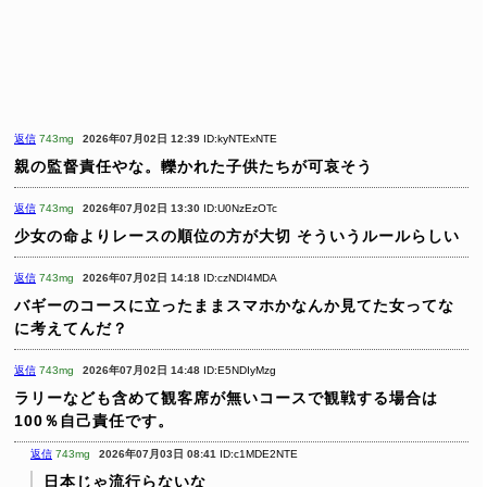
返信
743mg
2026年07月02日 12:39
ID:kyNTExNTE
親の監督責任やな。轢かれた子供たちが可哀そう
返信
743mg
2026年07月02日 13:30
ID:U0NzEzOTc
少女の命よりレースの順位の方が大切
そういうルールらしい
返信
743mg
2026年07月02日 14:18
ID:czNDI4MDA
バギーのコースに立ったままスマホかなんか見てた女ってな
に考えてんだ？
返信
743mg
2026年07月02日 14:48
ID:E5NDIyMzg
ラリーなども含めて観客席が無いコースで観戦する場合は
100％自己責任です。
返信
743mg
2026年07月03日 08:41
ID:c1MDE2NTE
日本じゃ流行らないな