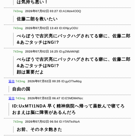
は気持ち悪い！
743mg
2026年07月02日 03:27
ID:A1Mzk4ODQ
佐藤二朗を救いたい
743mg
2026年07月02日 13:43
ID:I0NjcyODU
べらぼうで吉沢亮にバックハグされてる癖に、佐藤二郎
&あごタッチはNG!?
743mg
2026年07月02日 16:25
ID:g2MzM4NjE
べらぼうで吉沢亮にバックハグされてる癖に、佐藤二郎
&あごタッチはNG!?
顔は重要だよ
返信
743mg
2026年07月02日 00:35
ID:gyOTIwMzg
自由の国
返信
743mg
2026年07月02日 06:47
ID:E5MDM4Nzc
ID:UxMTI1NDA
早く精神病院へ帰って薬飲んで寝てろ
おまえは脳に障害があるんだろ
743mg
2026年07月02日 06:54
ID:Y5NTk4NzA
お前、そのネタ飽きた