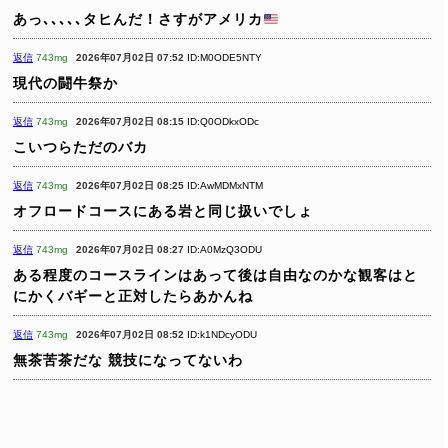
あっ､､､､､タヒんだ！さすがアメリカ
返信
743mg
2026年07月02日 07:52
ID:M0ODE5NTY
現代の闘牛祭か
返信
743mg
2026年07月02日 08:15
ID:Q0ODkxODc
こいつらただのバカ
返信
743mg
2026年07月02日 08:25
ID:AwMDMxNTM
オフロードコースにある岩と同じ扱いでしょ
返信
743mg
2026年07月02日 08:27
ID:A0MzQ3ODU
ある程度のコースラインはあって後は自由なのかな観客はと
にかくバギーと正対したらあかんね
返信
743mg
2026年07月02日 08:52
ID:k1NDcyODU
無茶苦茶だな
競技になってないわ