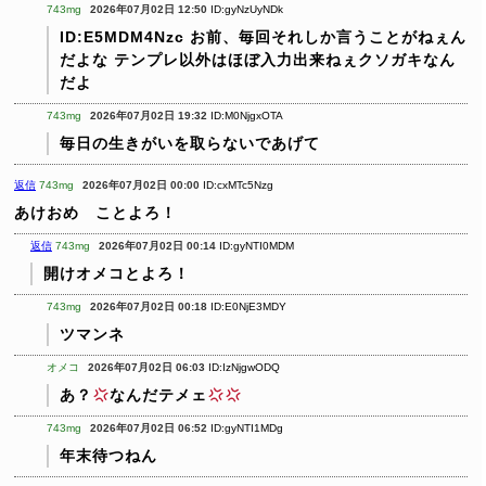
743mg
2026年07月02日 12:50
ID:gyNzUyNDk
ID:E5MDM4Nzc
お前、毎回それしか言うことがねぇん
だよな
テンプレ以外はほぼ入力出来ねぇクソガキなん
だよ
743mg
2026年07月02日 19:32
ID:M0NjgxOTA
毎日の生きがいを取らないであげて
返信
743mg
2026年07月02日 00:00
ID:cxMTc5Nzg
あけおめ ことよろ！
返信
743mg
2026年07月02日 00:14
ID:gyNTI0MDM
開けオメコとよろ！
743mg
2026年07月02日 00:18
ID:E0NjE3MDY
ツマンネ
オメコ
2026年07月02日 06:03
ID:IzNjgwODQ
あ？
なんだテメェ
743mg
2026年07月02日 06:52
ID:gyNTI1MDg
年末待つねん