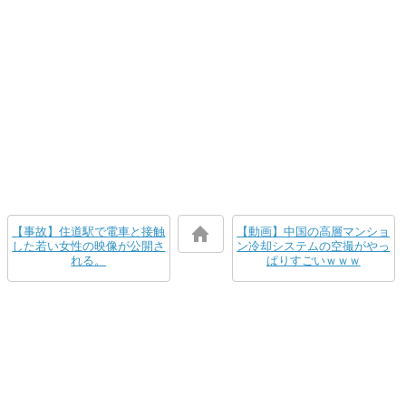
【事故】住道駅で電車と接触
【動画】中国の高層マンショ
した若い女性の映像が公開さ
ン冷却システムの空撮がやっ
れる。
ぱりすごいｗｗｗ