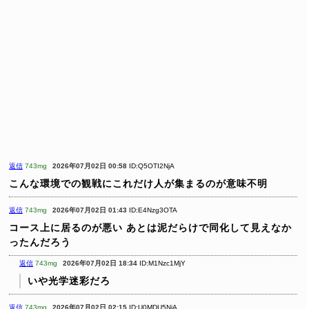
返信
743mg
2026年07月02日 00:58
ID:Q5OTI2NjA
こんな環境での観戦にこれだけ人が集まるのが意味不明
返信
743mg
2026年07月02日 01:43
ID:E4Nzg3OTA
コース上に居るのが悪い
あとは泥だらけで同化して見えなか
ったんだろう
返信
743mg
2026年07月02日 18:34
ID:M1Nzc1MjY
いや光学迷彩だろ
返信
743mg
2026年07月02日 02:15
ID:U0MDU5NjA