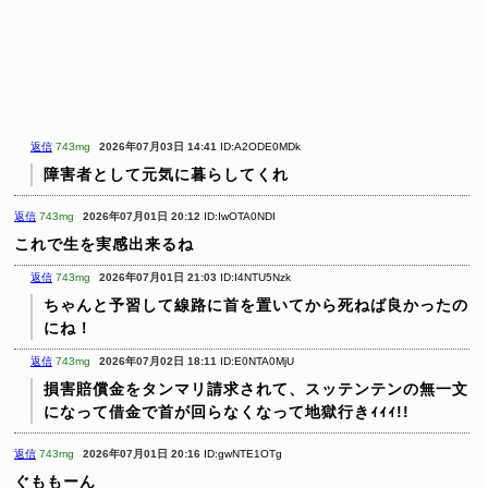
返信
743mg
2026年07月03日 14:41
ID:A2ODE0MDk
障害者として元気に暮らしてくれ
返信
743mg
2026年07月01日 20:12
ID:IwOTA0NDI
これで生を実感出来るね
返信
743mg
2026年07月01日 21:03
ID:I4NTU5Nzk
ちゃんと予習して線路に首を置いてから死ねば良かったの
にね！
返信
743mg
2026年07月02日 18:11
ID:E0NTA0MjU
損害賠償金をタンマリ請求されて、スッテンテンの無一文
になって借金で首が回らなくなって地獄行きｨｨｨ!!
返信
743mg
2026年07月01日 20:16
ID:gwNTE1OTg
ぐももーん