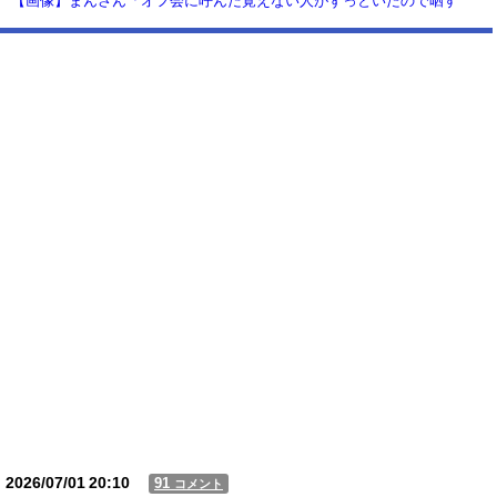
【画像】まんさん「オフ会に呼んだ覚えない人がずっといたので晒す
わ」（パシャ）
【動画】USJの禁止エリアに子どもたちが続々乱入 → スタッフが注意し
ても止まらない事態に
Powered by livedoor 相互RSS
2026/07/01
20:10
91
コメント