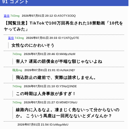
91
コメント
返信
743mg
2026年07月01日 20:12
ID:A5OTY3ODQ
【閲覧注意】TikTokで100万回再生された18禁動画「10代を
ヤってみた」
返信
743mg
2026年07月01日 20:33
ID:Y1NTQyOTE
女性なのにかわいそう
743mg
2026年07月01日 20:46
ID:M4MjczNzM
害人? 遅延の賠償金が半端な額じゃないよね
職員mg
2026年07月01日 21:01
ID:AzNzk1MjY
飛込防止の建前で、実際は請求しません。
743mg
2026年07月01日 21:10
ID:Y5NzQ3NDE
この時期は人身事故が多すぎ！
743mg
2026年07月01日 21:27
ID:M5MDY3NzU
線路内に入るなよ。凄まじく危ないって分からないの
か。
こういう馬鹿は一回死なないとダメなんか？
2026年07月01日 21:54
ID:IzMzgzMzU