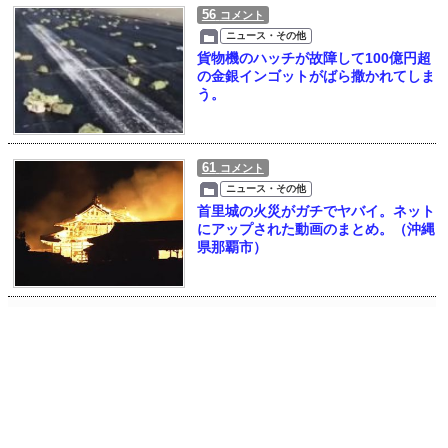
56
コメント
ニュース・その他
貨物機のハッチが故障して100億円超
の金銀インゴットがばら撒かれてしま
う。
61
コメント
ニュース・その他
首里城の火災がガチでヤバイ。ネット
にアップされた動画のまとめ。（沖縄
県那覇市）