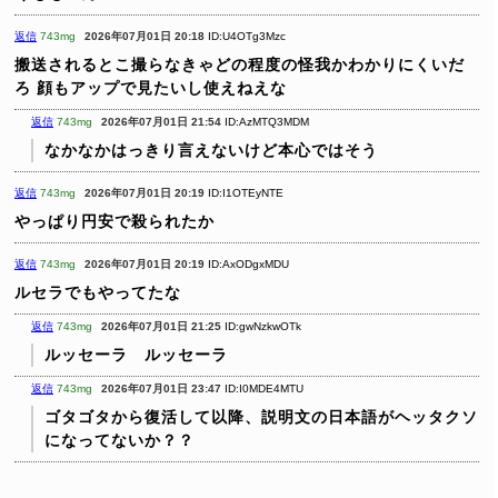
返信
743mg
2026年07月01日 20:18
ID:U4OTg3Mzc
搬送されるとこ撮らなきゃどの程度の怪我かわかりにくいだ
ろ
顔もアップで見たいし使えねえな
返信
743mg
2026年07月01日 21:54
ID:AzMTQ3MDM
なかなかはっきり言えないけど本心ではそう
返信
743mg
2026年07月01日 20:19
ID:I1OTEyNTE
やっぱり円安で殺られたか
返信
743mg
2026年07月01日 20:19
ID:AxODgxMDU
ルセラでもやってたな
返信
743mg
2026年07月01日 21:25
ID:gwNzkwOTk
ルッセーラ ルッセーラ
返信
743mg
2026年07月01日 23:47
ID:I0MDE4MTU
ゴタゴタから復活して以降、説明文の日本語がヘッタクソ
になってないか？？