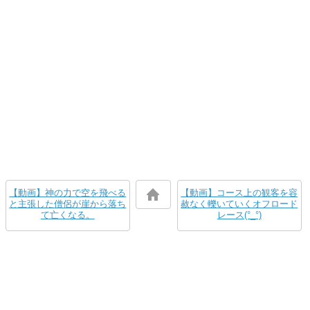
【動画】神の力で空を飛べる
【動画】コース上の観客を容
と主張した僧侶が崖から落ち
赦なく轢いていくオフロード
て亡くなる。
レース(°_°)