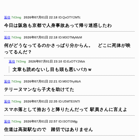
返信
743mg
2026年07月01日 22:18
ID:QxOTY2MTc
今日は阪急も京都で人身事故あって帰り迷惑したわ
返信
743mg
2026年07月01日 22:18
ID:M3OTMyMzM
何がどうなってるのかさっぱり分からん。 どこに死体が映
ってるんだ？
返信
743mg
2026年07月01日 23:10
ID:EzOTY2Mzk
文章も読めないし目も頭も悪いバカｗ
返信
743mg
2026年07月01日 22:21
ID:M0OTAyMzA
テリーヌマンなら子犬を助けてた
返信
743mg
2026年07月01日 22:35
ID:U5MTE0NTI
スマホ落として拾おうと降りたんだって
駅員さんに言えよ
返信
743mg
2026年07月01日 22:57
ID:I3OTI3Mjg
住道は高架駅なので 踏切ではありません