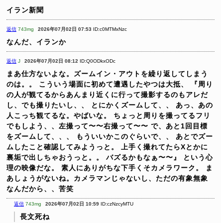
イラン新聞
返信
743mg
2026年07月02日 07:53
ID:c0MTMxNzc
なんだ、イランか
返信
J
2026年07月02日 08:12
ID:Q0ODkxODc
まあ仕方ないよな。ズームイン・アウトを繰り返してしまう
のは。。
こういう場面に初めて遭遇したやつは大抵、
『周り
の人が観てるからあんまり近くに行って撮影するのもアレだ
し、でも撮りたいし、、
とにかくズームして、、
あっ、あの
人こっち観てるな。やばいな。
ちょっと周りを撮ってるフリ
でもしよう、、左撮って〜〜右撮って〜〜
で、あと1回目標
をズームして、、、
もういいかこのぐらいで、、
あとでズー
ムしたこと確認してみようっと。
上手く撮れてたらXとかに
裏垢で出しちゃおうっと。。
バズるかもなぁ〜〜』
という心
理の映像だな。
素人にありがちな下手くそカメラワーク。
ま
あしょうがないね。カメラマンじゃないし、ただの有象無象
なんだから、、苦笑
返信
743mg
2026年07月02日 10:59
ID:czNzcyMTU
長文死ね