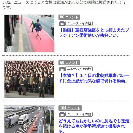
いね。ニュースによると女性は意識がある状態で病院に搬送されたよう
です。
86
コメント
ニュース・その他
【動画】宝石店強盗をとっ捕まえたブ
ラジリアン柔術使いが格好いい。
60
コメント
ニュース・その他
【本物？】１４日の北朝鮮軍事パレー
ドに金正恩が元気な姿で現れる動画。
104
コメント
ニュース・その他
どう見てもおかしいのに意地でも逆走
を続ける車が伊勢湾岸道で撮影され
る。