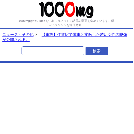
1000mgはYouTubeを中心に今ネットで話題の動画を集めています。
幅
広いジャンルを毎日更新。
ニュース・その他
>
【事故】住道駅で電車と接触した若い女性の映像
が公開される。