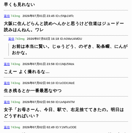
早くも見れない
返信
743mg
2026年07月01日 23:45
ID:c5Njk1MTc
大阪に住んどらんと読めへんかと思うけど住道はジュードー
読みはんねん。ワレ
返信
743mg
2026年07月02日 16:18
ID:A0MzU4MDU
お前は本当に賢い。じゅうどう、のぞき、恥条畷、にんが
おかな。
返信
743mg
2026年07月01日 23:58
ID:I1MjU5Mzk
こえー
よく撮れるな…
返信
743mg
2026年07月02日 00:10
ID:IzODI1MzE
生き残るとか一番最悪なやつ
返信
743mg
2026年07月02日 00:50
ID:UxNjI4NTM
女子「お母さーん、今日、駅で、右足捨ててきたの。明日は
どうすればいい？
返信
743mg
2026年07月02日 02:49
ID:Y1MTczODE