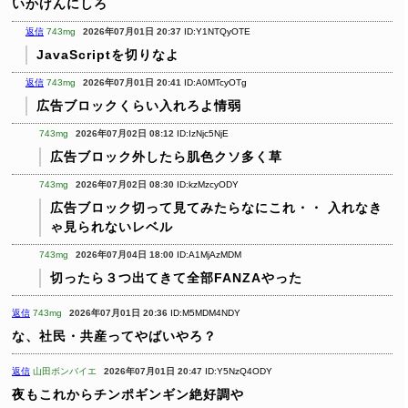
いかげんにしろ
返信
743mg
2026年07月01日 20:37
ID:Y1NTQyOTE
JavaScriptを切りなよ
返信
743mg
2026年07月01日 20:41
ID:A0MTcyOTg
広告ブロックくらい入れろよ情弱
743mg
2026年07月02日 08:12
ID:IzNjc5NjE
広告ブロック外したら肌色クソ多く草
743mg
2026年07月02日 08:30
ID:kzMzcyODY
広告ブロック切って見てみたらなにこれ・・
入れなき
ゃ見られないレベル
743mg
2026年07月04日 18:00
ID:A1MjAzMDM
切ったら３つ出てきて全部FANZAやった
返信
743mg
2026年07月01日 20:36
ID:M5MDM4NDY
な、社民・共産ってやばいやろ？
返信
山田ボンバイエ
2026年07月01日 20:47
ID:Y5NzQ4ODY
夜もこれからチンポギンギン絶好調や