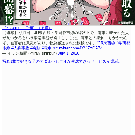
（x.com）
（予備）
（予備）
【速報】7月1日、JR東西線・学研都市線の線路上で、電車に轢かれた人
が見つかるという緊急事態が発生しました。
電車との接触にもかかわら
ず、被害者は意識があり、救急搬送された模様です。
#JR東西線
#学研都
市線
#人身事故
#奇跡
#電車
pic.twitter.com/4YVlZzOAZ4
— イラン新聞 (@iran_shinbun)
July 1, 2026
写真1枚で好きな子のアダルトビデオが生成できるサービスが爆誕。