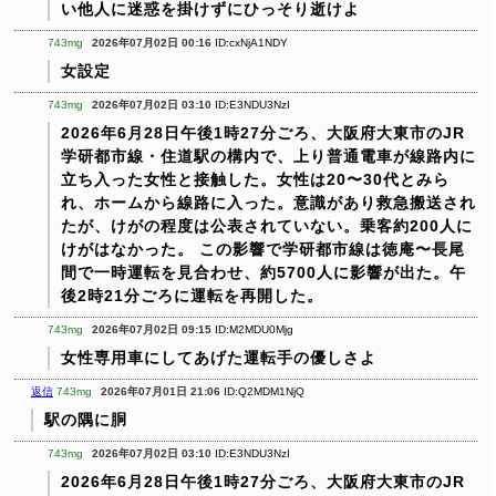
い他人に迷惑を掛けずにひっそり逝けよ
743mg
2026年07月02日 00:16
ID:cxNjA1NDY
女設定
743mg
2026年07月02日 03:10
ID:E3NDU3NzI
2026年6月28日午後1時27分ごろ、大阪府大東市のJR
学研都市線・住道駅の構内で、上り普通電車が線路内に
立ち入った女性と接触した。女性は20〜30代とみら
れ、ホームから線路に入った。意識があり救急搬送され
たが、けがの程度は公表されていない。乗客約200人に
けがはなかった。
この影響で学研都市線は徳庵〜長尾
間で一時運転を見合わせ、約5700人に影響が出た。午
後2時21分ごろに運転を再開した。
743mg
2026年07月02日 09:15
ID:M2MDU0Mjg
女性専用車にしてあげた運転手の優しさよ
返信
743mg
2026年07月01日 21:06
ID:Q2MDM1NjQ
駅の隅に胴
743mg
2026年07月02日 03:10
ID:E3NDU3NzI
2026年6月28日午後1時27分ごろ、大阪府大東市のJR