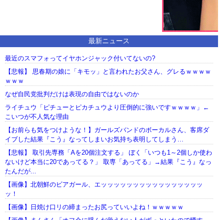
最新ニュース
最近のスマフォってイヤホンジャック付いてないの?
【悲報】 思春期の娘に「キモッ」と言われたお父さん、グレるｗｗｗｗ
ｗｗｗ
なぜ自民党批判だけは表現の自由ではないのか
ライチュウ「ピチューとピカチュウより圧倒的に強いですｗｗｗｗ」←
こいつが不人気な理由
【お前らも気をつけような！】ガールズバンドのボーカルさん、客席ダ
イブした結果『こう』なってしまいお気持ち表明してしまう…
【悲報】 取引先専務「Aを20個注文する」 ぼく「いつも1～2個しか使わ
ないけど本当に20であってる？」 取専「あってる」→結果『こう』なっ
たんだが...
【画像】北朝鮮のビアガール、エッッッッッッッッッッッッッッッッ
ッ！
【画像】日焼け口リの締まったお尻っていいよね！ｗｗｗｗｗ