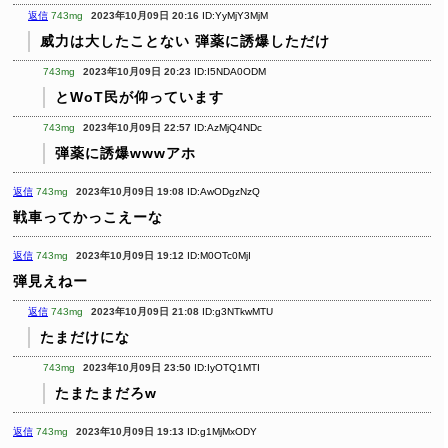
返信
743mg
2023年10月09日 20:16
ID:YyMjY3MjM
威力は大したことない
弾薬に誘爆しただけ
743mg
2023年10月09日 20:23
ID:I5NDA0ODM
とWoT民が仰っています
743mg
2023年10月09日 22:57
ID:AzMjQ4NDc
弾薬に誘爆wwwアホ
返信
743mg
2023年10月09日 19:08
ID:AwODgzNzQ
戦車ってかっこえーな
返信
743mg
2023年10月09日 19:12
ID:M0OTc0MjI
弾見えねー
返信
743mg
2023年10月09日 21:08
ID:g3NTkwMTU
たまだけにな
743mg
2023年10月09日 23:50
ID:IyOTQ1MTI
たまたまだろw
返信
743mg
2023年10月09日 19:13
ID:g1MjMxODY