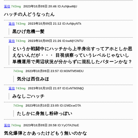
返信
743mg
2023年10月09日 20:46
ID:AzNjkwMjU
ハッチの人どうなったん
返信
743mg
2023年10月09日 21:12
ID:AzNjkyNTk
黒ひげ危機一髪
返信
743mg
2023年10月09日 21:26
ID:kwMjY2NTU
というか戦闘中にハッチから上半身出すってアホとしか思
えないんだが・・・
目視偵察っていうレベルじゃないし
単機運用で周辺状況が分からずに混乱したパターンかな？
743mg
2023年10月09日 23:57
ID:M3MTM5MDU
気分は西住みほ
返信
743mg
2023年10月10日 21:07
ID:ExNTM3MjQ
みなしごハッチ
743mg
2023年10月10日 23:05
ID:I2MDcwOTA
たしかに身無し粉砕っぽい
返信
743mg
2023年10月09日 20:58
ID:YyOTA2NzE
気化爆弾とかあったけどもう無いのかな