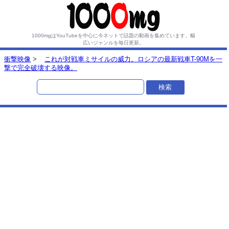
1000mgはYouTubeを中心に今ネットで話題の動画を集めています。
幅
広いジャンルを毎日更新。
衝撃映像
>
これが対戦車ミサイルの威力。ロシアの最新戦車T-90Mを一
撃で完全破壊する映像。