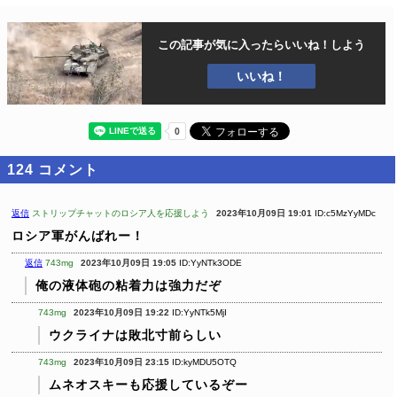
この記事が気に入ったら
いいね！しよう
いいね！
124
コメント
返信
ストリップチャットのロシア人を応援しよう
2023年10月09日 19:01
ID:c5MzYyMDc
ロシア軍がんばれー！
返信
743mg
2023年10月09日 19:05
ID:YyNTk3ODE
俺の液体砲の粘着力は強力だぞ
743mg
2023年10月09日 19:22
ID:YyNTk5MjI
ウクライナは敗北寸前らしい
743mg
2023年10月09日 23:15
ID:kyMDU5OTQ
ムネオスキーも応援しているぞー