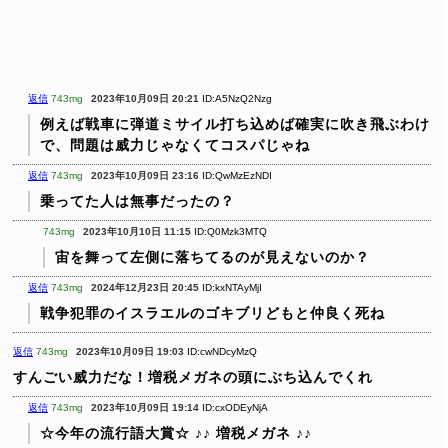
返信
743mg
2023年10月09日 20:21
ID:A5NzQ2Nzg
例えば戦車に弾道ミサイル打ち込めば確実に吹き飛ぶわけ
で、問題は威力じゃなくてコスパじゃね
返信
743mg
2023年10月09日 23:16
ID:QwMzEzNDI
乗ってた人は無事だったの？
743mg
2023年10月10日 11:15
ID:Q0Mzk3MTQ
宙を舞って左側に落ちてるのが見えないのか？
返信
743mg
2024年12月23日 20:45
ID:kxNTAyMjI
戦争犯罪のイスラエルのゴキブリどもと仲良く死ね
返信
743mg
2023年10月09日 19:03
ID:cwNDcyMzQ
すんごい威力だな！増税メガネの頭にぶち込んでくれ
返信
743mg
2023年10月09日 19:14
ID:cxODEyNjA
☆今年の流行語大賞☆
♪♪ 増税メガネ ♪♪