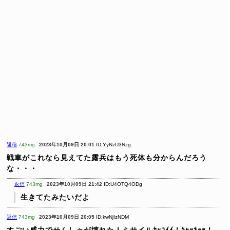
返信
743mg
2023年10月09日 20:01
ID:YyNzU3Nzg
戦車がこれなら見えてた露兵はもう死体も分からんだろう
な・・・
返信
743mg
2023年10月09日 21:42
ID:U4OTQ4ODg
生きてたみたいだよ
返信
743mg
2023年10月09日 20:05
ID:kwNjIzNDM
すごい威力でせんしゃが壊れた！ミサイルｶｯｺｲｲ！ｷｬｯｷｬｯ！