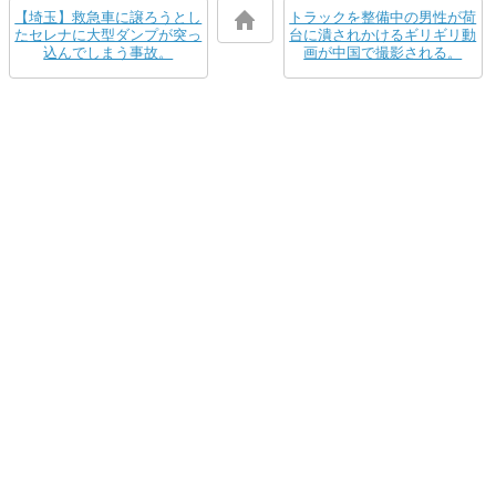
【埼玉】救急車に譲ろうとし
トラックを整備中の男性が荷
たセレナに大型ダンプが突っ
台に潰されかけるギリギリ動
込んでしまう事故。
画が中国で撮影される。