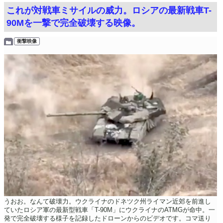
これが対戦車ミサイルの威力。ロシアの最新戦車T-
90Mを一撃で完全破壊する映像。
衝撃映像
うおお。なんて破壊力。ウクライナのドネツク州ライマン近郊を前進し
ていたロシア軍の最新型戦車「T-90M」にウクライナのATMGが命中。一
発で完全破壊する様子を記録したドローンからのビデオです。コマ送り