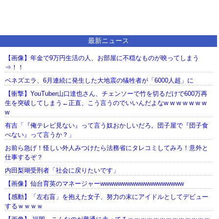
最新ニュース
【画像】年金で9万円生活の人、お部屋に不穏なものが映ってしまう
⇒！！
ベネズエラ、6月連続に発生した大地震の犠牲者が「6000人超」に
【衝撃】YouTuber山口達也さん、チェンソーで竹を切るだけで600万再
生を突破してしまう←正直、こう言うのでいいんだよなw w w w w w w
w
有吉「『俺テレビ見ない』って言う奴おかしいだろ。団子屋で『団子食
べない』って言うか？」
お前ら急げ！怪しい外人みつけたら法務省にタレコミしてみろ！意外と
仕事するぞ？
内田梨瑚受刑者「社会に戻りたいです」
【画像】仙台育英のマネージャーwwwwwwwwwwwwwwwwwww
【感動】「左右盲」を抱えた女子、努力の末にアイドルとしてデビュー
するｗｗｗｗ