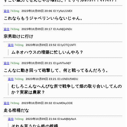
返信
743mg
2023年10月09日 20:06
ID:YyNzU1MDI
これならもうジャベリンいらないじゃん。
返信
743mg
2023年10月09日 20:17
ID:AzMjQ4NDc
宗男助けに行け
返信
743mg
2023年10月09日 23:52
ID:IyOTQ1MTI
ムネオハウスの増築に忙しいんやろ？
返信
743mg
2023年10月09日 20:21
ID:gxNTkxMjY
こんなに動き回って砲撃して、何と戦ってるんだろう。
返信
743mg
2023年10月09日 23:21
ID:c0NDU5MDU
むしろこんなへんぴな所で戦争して畑の取り合いしてんの
か？実家は農家？
返信
743mg
2023年10月09日 20:32
ID:kzMDkyODE
走る棺桶だな
返信
743mg
2023年10月09日 21:04
ID:kwMjMyNzA
それを言うなら鉄の棺桶