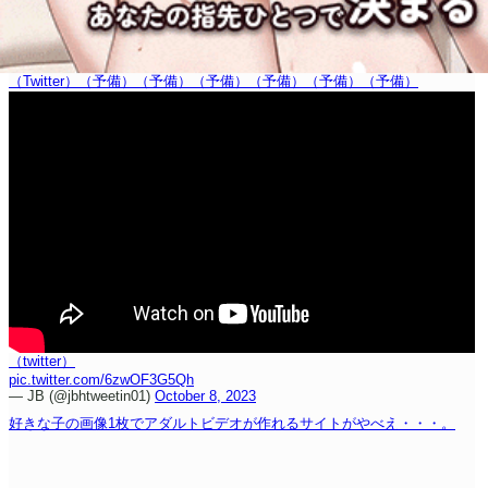
（Twitter）
（予備）
（予備）
（予備）
（予備）
（予備）
（予備）
（twitter）
pic.twitter.com/6zwOF3G5Qh
— JB (@jbhtweetin01)
October 8, 2023
好きな子の画像1枚でアダルトビデオが作れるサイトがやべえ・・・。