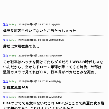
返信
743mg
2023年10月09日 21:17
ID:AzNjkyNTk
爆発反応装甲付いてないとこ当たっちゃった
返信
743mg
2023年10月09日 21:28
ID:M1MDM5MzU
露助は木端微塵で良し
返信
743mg
2023年10月09日 21:33
ID:AzNjkwMTM
てか戦車はハッチを開けてたらダメだろ！WW2の時代じゃな
いんだから、空からドローン爆弾が降ってくる時代。外部は
監視カメラで見てればＯＫ。戦車長がバカだとみな死ぬ。
返信
743mg
2023年10月09日 21:47
ID:Y4MTIyMjg
対戦車地雷だろ
返信
743mg
2023年10月09日 21:49
ID:kwMTU0MzI
ERAつけてても意味ないなこれ
MBTがここまで綺麗に吹き飛
ぶの初めてみた
これほんとにミサイルか？