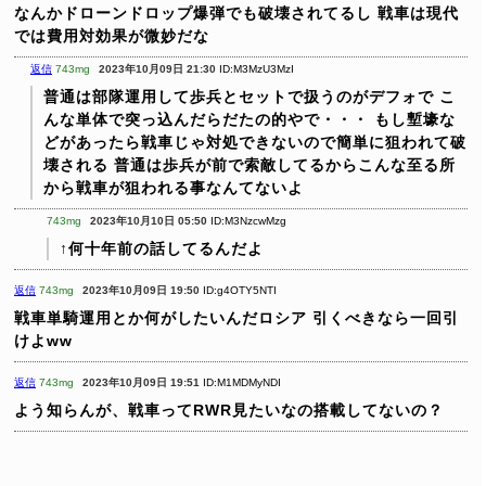
なんかドローンドロップ爆弾でも破壊されてるし
戦車は現代
では費用対効果が微妙だな
返信
743mg
2023年10月09日 21:30
ID:M3MzU3MzI
普通は部隊運用して歩兵とセットで扱うのがデフォで
こ
んな単体で突っ込んだらだたの的やで・・・
もし塹壕な
どがあったら戦車じゃ対処できないので簡単に狙われて破
壊される
普通は歩兵が前で索敵してるからこんな至る所
から戦車が狙われる事なんてないよ
743mg
2023年10月10日 05:50
ID:M3NzcwMzg
↑何十年前の話してるんだよ
返信
743mg
2023年10月09日 19:50
ID:g4OTY5NTI
戦車単騎運用とか何がしたいんだロシア
引くべきなら一回引
けよww
返信
743mg
2023年10月09日 19:51
ID:M1MDMyNDI
よう知らんが、戦車ってRWR見たいなの搭載してないの？