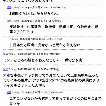
中の人けっこうなケガしてそう
返信
743mg
2023年10月09日 23:58
ID:E4MDE4ODQ
2週間ぐらいはかかるだろうね
返信
743mg
2023年10月09日 23:58
ID:IyOTQ1MTI
複雑骨折、内臓破裂、脳挫傷、熱傷Ⅲ度、心肺停止、即
死？(* ॑꒳ ॑* )
743mg
2023年10月10日 11:52
ID:k5OTYyNjQ
日本だと医者に見せないと死亡と言えない
返信
743mg
2023年10月10日 00:09
ID:k1MTA5ODI
ミンチどころの話じゃねえなこりゃ
一瞬でひき肉
返信
743mg
2023年10月10日 00:54
ID:c1MjY2Mjg
アホな車長がハッチ開けて外見てたせいで上部装甲を狙った
ミサイルの破片が
アホな設計のT90の砲塔内部の弾薬にクリ
ティカルヒットしたんやろ
返信
743mg
2023年10月10日 07:59
ID:kzNjMwMzc
エアコンがないから窓開けて走ってるだけなのにそこまで
言うか