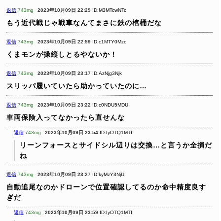
返信
743mg
2023年10月09日 22:29
ID:M3MTcwNTc
もう近代戦じゃ戦車なんてまさに鉄の棺桶だな
返信
743mg
2023年10月09日 22:59
ID:c1MTY0Mzc
くまモンが操縦しとるやないか！
返信
743mg
2023年10月09日 23:17
ID:AzNjg3Njk
スリッパ履いていたら助かっていたのに…
返信
743mg
2023年10月09日 23:22
ID:c0NDU5MDU
車両保険入ってなかったら直せんな
返信
743mg
2023年10月09日 23:54
ID:IyOTQ1MTI
リーンフォースとサイドシル辺りは交換…と言うか全損だ
ね
返信
743mg
2023年10月09日 23:27
ID:kyMzY3NjU
自動追尾なのかドローンで位置確認してるのか命中精度良す
ぎだ
返信
743mg
2023年10月09日 23:59
ID:IyOTQ1MTI