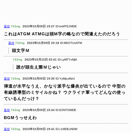
返信
743mg
2023年10月09日 19:27
ID:kxMTE2MDE
これはATGM
ATMGは頭M字の略なので間違えたのだろう
返信
743mg
2023年10月09日 20:18
ID:M0OTUxNTM
頭文字Ｍ
743mg
2023年10月10日 03:41
ID:cyMTYxMjA
誰が頭生え際Ｍじゃい
返信
743mg
2023年10月09日 19:30
ID:YyMjcyMzU
弾道が水平なうえ、かなり派手な爆炎が出ているので
中型の
有線誘導型のミサイルかね？
ウクライナ軍ってどんなの使っ
ているんだっけ？
返信
743mg
2023年10月09日 19:34
ID:E0NTI3MDE
BGMうっせえわ
返信
743mg
2023年10月09日 19:41
ID:c1MDEzNDM