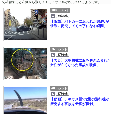
で確認すると左側から飛んでくるミサイルが映っているようです。
100
コメント
衝撃映像
【衝撃】パトカーに追われたBMWが
信号に衝突してくの字になる瞬間。
76
コメント
衝撃映像
【労災】大型機械に服を巻き込まれた
女性が亡くなった事故の映像。
48
コメント
衝撃映像
【動画】テキサス州で2機の飛行機が
衝突する事故を乗客が撮影。