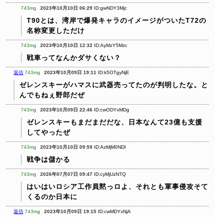
743mg
2023年10月10日 06:29
ID:gwNDY3Mjc
T90とは、湾岸で爆発キャラのイメージがついたT72の
名称変更しただけ
743mg
2023年10月10日 12:32
ID:AyMzY5Mzc
戦車ってなんかダサくない？
返信
743mg
2023年10月09日 19:11
ID:k5OTgyNjE
ゼレンスキーがハマスに武器売ってたのが判明したな。と
んでもねぇ野郎だぜ
743mg
2023年10月09日 22:46
ID:cwODYxMDg
ゼレンスキーもまだまだだな、日本なんて23億も支援
してやったぜ
743mg
2023年10月10日 09:59
ID:AzMjM0NDI
戦争は儲かる
743mg
2026年07月07日 09:47
ID:cyMjUzNTQ
はいはいロシア工作員黙っロよ、それとも軍事侵攻そて
くるのか日本に
返信
743mg
2023年10月09日 19:15
ID:cwMDYxNjA