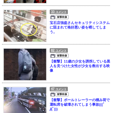
33
コメント
衝撃映像
宝石店強盗さんセキュリティシステム
に阻まれて格好悪い姿を晒してしま
う。
82
コメント
衝撃映像
【衝撃】11歳の少女を誘拐している黒
人を見つけた女性が少女を救出する映
像
47
コメント
衝撃映像
【衝撃】ポールトレーラーの積み荷で
運転席を破壊されてしまう事故(((ﾟ
Дﾟ)))