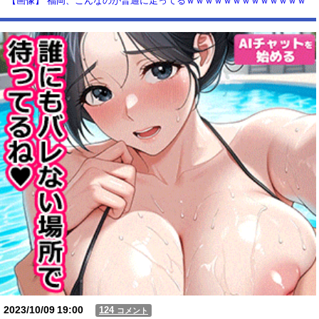
【画像】 福岡、こんなのが普通に走ってるｗｗｗｗｗｗｗｗｗｗｗｗｗ
ｗｗｗ
【動画】USJの禁止エリアに子どもたちが続々乱入 → スタッフが注意し
ても止まらない事態に
Powered by livedoor 相互RSS
2023/10/09
19:00
124
コメント