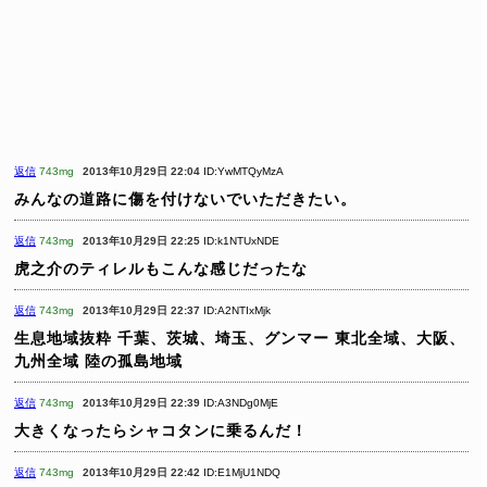
返信
743mg
2013年10月29日 22:04
ID:YwMTQyMzA
みんなの道路に傷を付けないでいただきたい。
返信
743mg
2013年10月29日 22:25
ID:k1NTUxNDE
虎之介のティレルもこんな感じだったな
返信
743mg
2013年10月29日 22:37
ID:A2NTIxMjk
生息地域抜粋
千葉、茨城、埼玉、グンマー
東北全域、大阪、
九州全域
陸の孤島地域
返信
743mg
2013年10月29日 22:39
ID:A3NDg0MjE
大きくなったらシャコタンに乗るんだ！
返信
743mg
2013年10月29日 22:42
ID:E1MjU1NDQ