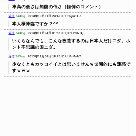
車高の低さは知能の低さ（恒例のコメント）
返信
743mg
2013年10月31日 23:43
ID:U2NjAzOTA
本人様降臨ですか？^^
返信
743mg
2013年11月04日 01:55
ID:Q1NDc5NTQ
いくらなんでも、こんな改造するのは日本人だけニダ。ホ
ント不思議の国ニダ。
返信
743mg
2013年11月06日 18:25
ID:k4MzMwNTc
少なくともカッコイイとは思いませんｗ世間的にも迷惑で
すｗｗｗ