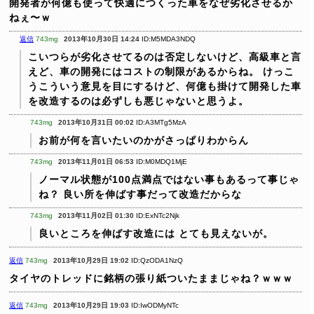
開発者が何億も使って快適につくった車をなぜ劣化させるか
ねぇ〜ｗ
返信
743mg
2013年10月30日 14:24
ID:M5MDA3NDQ
こいつらが劣化させてるのは否定しないけど、高級車と言
えど、車の開発にはコストの制限があるからね。
けっこ
うこういう意見を目にするけど、何億も掛けて開発した車
を改造するのは必ずしも悪じゃないと思うよ。
743mg
2013年10月31日 00:02
ID:A3MTg5MzA
お前が何を言いたいのかがさっぱりわからん
743mg
2013年11月01日 06:53
ID:M0MDQ1MjE
ノーマル状態が100点満点ではない事もあるって事じゃ
ね？
良い所を伸ばす事だって改造だからな
743mg
2013年11月02日 01:30
ID:ExNTc2Njk
良いところを伸ばす改造には
とても見えないが。
返信
743mg
2013年10月29日 19:02
ID:QzODA1NzQ
タイヤのトレッドに銘柄の張り紙ついたままじゃね？ｗｗｗ
返信
743mg
2013年10月29日 19:03
ID:IwODMyNTc