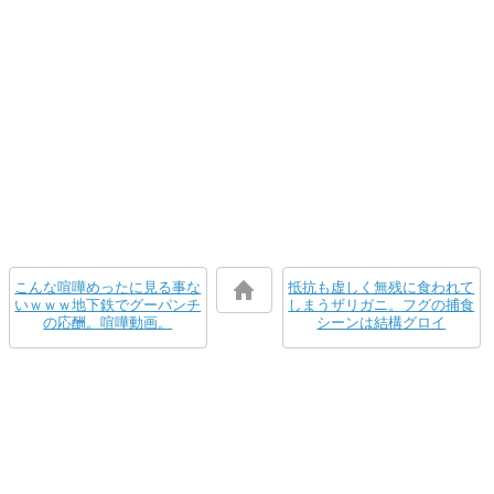
こんな喧嘩めったに見る事な
抵抗も虚しく無残に食われて
いｗｗｗ地下鉄でグーパンチ
しまうザリガニ。フグの捕食
の応酬。喧嘩動画。
シーンは結構グロイ