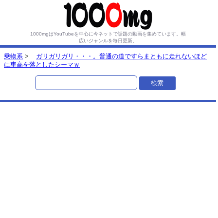
1000mgはYouTubeを中心に今ネットで話題の動画を集めています。
幅
広いジャンルを毎日更新。
乗物系
>
ガリガリガリ・・・。普通の道ですらまともに走れないほど
に車高を落としたシーマｗ