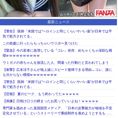
最新ニュース
【警告】 医師「米国では”ヘロインと同じくらいヤバい薬”が日本では平
気で処方されてる」
この前森に行ったらちっちゃいウリボー見つけた
【緊急】今の若者に急増している『コレ』依存、めちゃくちゃ深刻な模
様w w w w w w w w w w
ウミガメの赤ちゃんを放流した人、間違った行動だと言われてしまう
【衝撃】広末涼子さんが地上波にスピード復帰できる理由←コレ、誰に
も分からない模様w w w w w w w w
【警告】 医師「米国では”ヘロインと同じくらいヤバい薬”が日本では平
気で処方されてる」
【悲報】 夏のピーク、もう終わってたｗｗｗｗｗ
【画像】日焼け口リの締まったお尻っていいよね！ｗｗｗｗｗ
専門家を舐めきった某国国営メディア、「日本の反撃能力が地域を不安
定化させている」というストーリーで番組制作を進めようとするも……