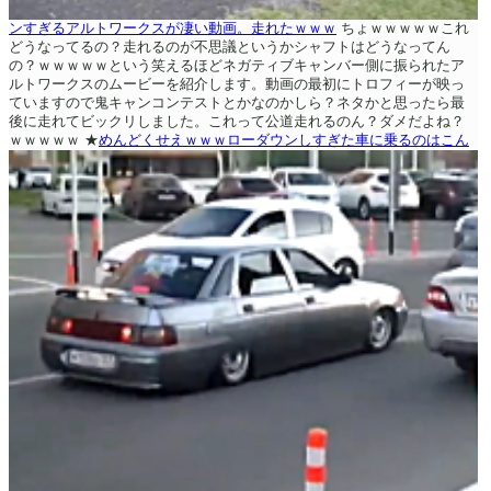
ンすぎるアルトワークスが凄い動画。走れたｗｗｗ
ちょｗｗｗｗｗこれ
どうなってるの？走れるのが不思議というかシャフトはどうなってん
の？ｗｗｗｗｗという笑えるほどネガティブキャンバー側に振られたア
ルトワークスのムービーを紹介します。動画の最初にトロフィーが映っ
ていますので鬼キャンコンテストとかなのかしら？ネタかと思ったら最
後に走れてビックリしました。これって公道走れるのん？ダメだよね？
ｗｗｗｗｗ
★
めんどくせえｗｗｗローダウンしすぎた車に乗るのはこん