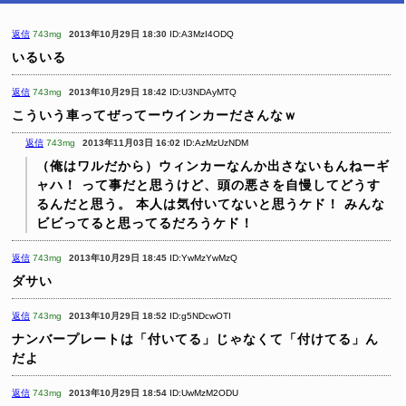
返信
743mg
2013年10月29日 18:30
ID:A3MzI4ODQ
いるいる
返信
743mg
2013年10月29日 18:42
ID:U3NDAyMTQ
こういう車ってぜってーウインカーださんなｗ
返信
743mg
2013年11月03日 16:02
ID:AzMzUzNDM
（俺はワルだから）ウィンカーなんか出さないもんねーギ
ャハ！
って事だと思うけど、頭の悪さを自慢してどうす
るんだと思う。
本人は気付いてないと思うケド！
みんな
ビビってると思ってるだろうケド！
返信
743mg
2013年10月29日 18:45
ID:YwMzYwMzQ
ダサい
返信
743mg
2013年10月29日 18:52
ID:g5NDcwOTI
ナンバープレートは「付いてる」じゃなくて「付けてる」ん
だよ
返信
743mg
2013年10月29日 18:54
ID:UwMzM2ODU