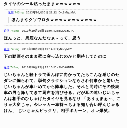
タイヤのシール貼ったままｗｗｗｗｗｗ
返信
743mg
2013年10月30日 21:22
ID:c1MjgzMzU
ほんまやクソワロタｗｗｗｗｗｗｗｗｗｗｗ
返信
743mg
2013年10月29日 19:04
ID:c5MDEzOTA
ほんっと、馬鹿なんだなぁ～って、思う
返信
743mg
2013年10月29日 19:14
ID:kyNTcyMzY
下の動画そのまま壁に突っ込むのかと期待してたのに
返信
743mg
2013年10月29日 19:15
ID:c2NDA0NDM
じいちゃんと軽トラで田んぼに向かってたらこんな感じのセ
ダンに煽られて、挙句クラクションならされ何事かと驚いた
じいちゃんが車止めてから降車した。それと同時にその後続
車の男も降りてきて罵声を浴びせる。だが耳の遠いじいちゃ
んは相手のひしゃげたタイヤを見るなり
「ありぇまぁ～、こ
りゃ大変じゃ。今レッカー車持っちょる知り合い呼んじゃる
けん」
じいちゃんビックリ、相手ポカーン、オレ爆笑。