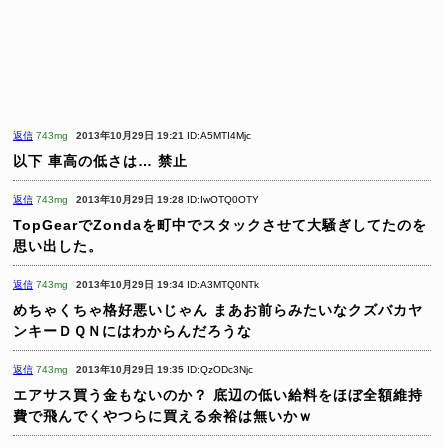
返信
743mg
2013年10月29日 19:21
ID:A5MTI4Mjc
以下
車高の低さは…
禁止
返信
743mg
2013年10月29日 19:28
ID:IwOTQ0OTY
TopGearでZondaを町中でスタックさせて大騒ぎしてたのを
思い出した。
返信
743mg
2013年10月29日 19:34
ID:A3MTQ0NTk
めちゃくちゃ格好悪いじゃん
まあお前らみたいなクズバカヤ
ンキーＤＱＮにはわからんだろうな
返信
743mg
2013年10月29日 19:35
ID:QzODc3Njc
エアサス買う金もないのか？
底辺の低い給料をほぼ全額維持
費で飛んでくやつらに買える余裕は無いかｗ