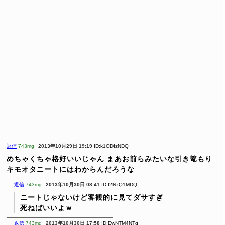
返信
743mg
2013年10月29日 19:19
ID:k1ODIzNDQ
めちゃくちゃ格好いいじゃん
まあお前らみたいな引き篭もり
キモオタニートにはわからんだろうな
返信
743mg
2013年10月30日 08:41
ID:I2NzQ1MDQ
ニートじゃないけど客観的に見てダサすぎ
死ねばいいよｗ
返信
743mg
2013年10月30日 17:58
ID:EwNTM4NTg