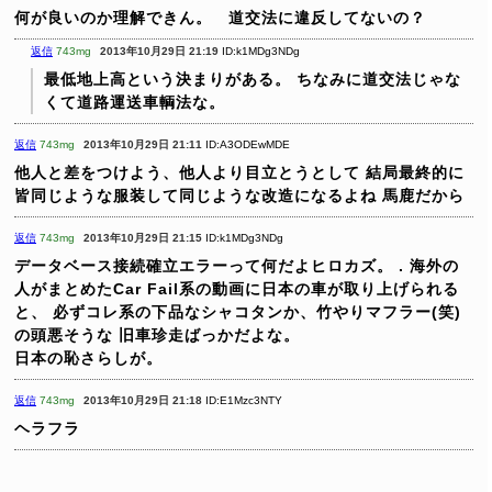
何が良いのか理解できん。 道交法に違反してないの？
返信
743mg
2013年10月29日 21:19
ID:k1MDg3NDg
最低地上高という決まりがある。
ちなみに道交法じゃな
くて道路運送車輌法な。
返信
743mg
2013年10月29日 21:11
ID:A3ODEwMDE
他人と差をつけよう、他人より目立とうとして
結局最終的に
皆同じような服装して同じような改造になるよね
馬鹿だから
返信
743mg
2013年10月29日 21:15
ID:k1MDg3NDg
データベース接続確立エラーって何だよヒロカズ。
.
海外の
人がまとめたCar Fail系の動画に日本の車が取り上げられる
と、
必ずコレ系の下品なシャコタンか、竹やりマフラー(笑)
の頭悪そうな
旧車珍走ばっかだよな。
日本の恥さらしが。
返信
743mg
2013年10月29日 21:18
ID:E1Mzc3NTY
ヘラフラ