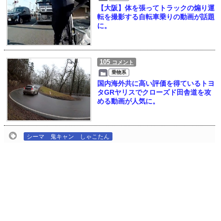
【大阪】体を張ってトラックの煽り運
転を撮影する自転車乗りの動画が話題
に。
105
コメント
乗物系
国内海外共に高い評価を得ているトヨ
タGRヤリスでクローズド田舎道を攻
める動画が人気に。
シーマ 鬼キャン しゃこたん