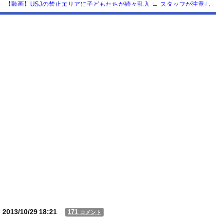
【動画】USJの禁止エリアに子どもたちが続々乱入 → スタッフが注意し
ても止まらない事態に
Powered by livedoor 相互RSS
2013/10/29
18:21
171
コメント