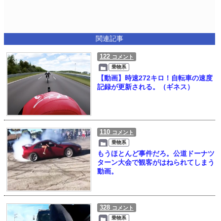
関連記事
122
コメント
乗物系
【動画】時速272キロ！自転車の速度
記録が更新される。（ギネス）
110
コメント
乗物系
もうほとんど事件だろ。公道ドーナツ
ターン大会で観客がはねられてしまう
動画。
328
コメント
乗物系