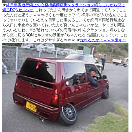
★
終日車両通行禁止の心斎橋筋商店街をクラクション鳴らしながら突っ
切るDQNセルシオ
これってたぶん田舎から出てきて間違って入ってしま
ったんだと思うよｗｗｗぼくも一度だけワゴンR系の車が入り込んでしま
ってオロオロしているのを目撃した事あるし。てか終日車両通行禁止な
ら入口に車止めを置いておいた方が良いんじゃないかな。やっぱり間違
う人いるしね。車が通れないハズの商店街の中をクラクション鳴らしな
がら突っ切るDQNセルシオの動画が2ちゃんねるで話題になっていました
ので紹介します。これはダサすぎるｗｗｗ
★
走れるのかよｗｗｗ鬼キャ