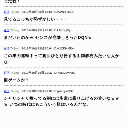
ったね！
返信
743mg
2013年10月29日 19:55
ID:A4Mzg1ODU
見てるこっちが恥ずかしい・・・
返信
743mg
2013年10月29日 20:03
ID:k1ODIyMjc
まだいたのかｗ
センスが崩壊しきったDQNｗ
返信
743mg
2013年10月29日 20:04
ID:A3ODI4MDA
この車の運転手って劇団ひとり扮する山岡春樹みたいな人か
な
返信
743mg
2013年10月29日 20:27
ID:YwMDEwNzQ
罰ゲームか？
返信
743mg
2013年10月29日 20:36
ID:gxNTgwNzU
シャリシャリ擦ってる割には歩道に乗り上げるの旨いなｗｗ
ｗ
いつの時代にもこういう類はいるんだな。