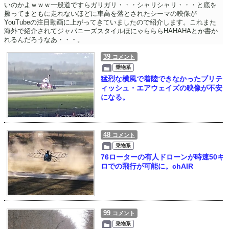
いのかよｗｗｗ一般道ですらガリガリ・・・シャリシャリ・・・と底を
擦ってまともに走れないほどに車高を落とされたシーマの映像が
YouTubeの注目動画に上がってきていましたので紹介します。これまた
海外で紹介されてジャパニーズスタイルほにゃらららHAHAHAとか書か
れるんだろうなあ・・・。
39
コメント
乗物系
猛烈な横風で着陸できなかったブリテ
ィッシュ・エアウェイズの映像が不安
になる。
48
コメント
乗物系
76ローターの有人ドローンが時速50キ
ロでの飛行が可能に。chAIR
99
コメント
乗物系