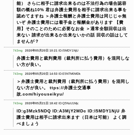
能）
さらに相手に請求出来るのは不法行為の場合認容
額の概ね10%
君は弁護士費用を相手に請求出来る事を
認めてますね
＞弁護士報酬と弁護士費用は同じじゃ無
いぞ
弁護士費用には着手金と報酬金があります
【費
用】そのことのために必要なお金
＞通常全額回収は出
来ない
請求が出来るか出来ないかの話
回収の話はして
ませんが？
743mg
2020年05月20日 10:21
ID:I5MDY1NjU
弁護士費用と裁判費用（裁判所に払う費用）を混同しな
い方が良い。
743mg
2020年05月20日 14:53
ID:E5NTM0MDk
＞弁護士費用と裁判費用（裁判所に払う費用）を混同し
ない方が良い。
ttps://弁護士交通事
故.com/hiyouseikyu/
743mg
2020年05月21日 18:42
ID:Q5NzU1Mjc
ID:g3Mzk5NDQ
ID:A3MjY2MDc
ID:I5MDY1NjU
弁
護士費用は相手に請求出来ます（日本は可能）
よく調
べましょう