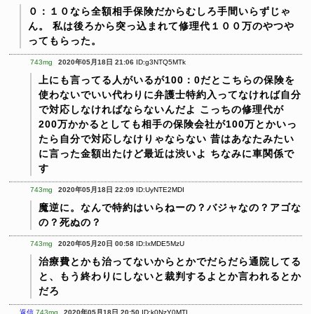
０：１０なら全額相手保険だからむしろ手間いらずじゃ
ん。
私は後ろから突っ込まれて修理代１００万のやつや
ってもらった。
743mg
2020年05月18日 21:06
ID:g3NTQ5MTk
上にも言ってる人がいるが100：0だとこちらの保険を
使わないでいい代わりに弁護士特約入ってなければ自分
で対応しなければならないんだよ
こっちの修理代が
200万かかるとしても相手の保険会社が100万とかいっ
たら自分で対応しなけりゃならない
昔はあなたみたい
に言った金額出たけど最近は渋いよ
ちなみに車関係で
す
743mg
2020年05月18日 22:09
ID:UyNTE2MDI
魔逆に。なんで特約はいらねーの？バジャなの？アゴな
の？死ぬの？
743mg
2020年05月20日 00:58
ID:IxMDE5MzU
治療費とかも治ってないからとかでだらだら通院してる
と、もう終わりにしないと裁判するよとか言われるとか
だろ
返信
743mg
2020年05月18日 20:50
ID:k0NzY0MTI