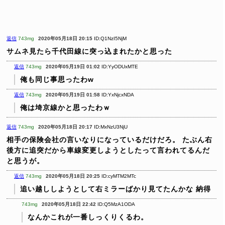
返信
743mg
2020年05月18日 20:15
ID:Q1NzI5NjM
サムネ見たら千代田線に突っ込まれたかと思った
返信
743mg
2020年05月19日 01:02
ID:YyODUxMTE
俺も同じ事思ったわw
返信
743mg
2020年05月19日 01:58
ID:YxNjcxNDA
俺は埼京線かと思ったわｗ
返信
743mg
2020年05月18日 20:17
ID:MxNzU3NjU
相手の保険会社の言いなりになっているだけだろ。
たぶん右
後方に追突だから車線変更しようとしたって言われてるんだ
と思うが。
返信
743mg
2020年05月18日 20:25
ID:cyMTM2MTc
追い越ししようとして右ミラーばかり見てたんかな
納得
743mg
2020年05月18日 22:42
ID:Q5MzA1ODA
なんかこれが一番しっくりくるわ。