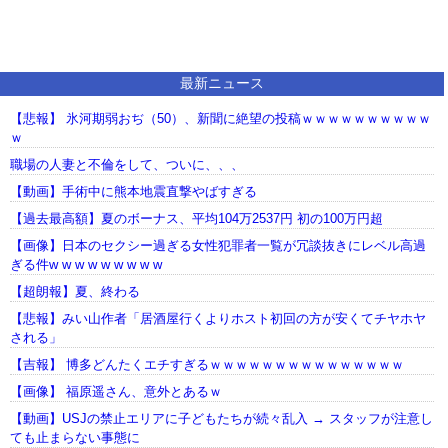
最新ニュース
【悲報】 氷河期弱おぢ（50）、新聞に絶望の投稿ｗｗｗｗｗｗｗｗｗｗ
ｗ
職場の人妻と不倫をして、ついに、、、
【動画】手術中に熊本地震直撃やばすぎる
【過去最高額】夏のボーナス、平均104万2537円 初の100万円超
【画像】日本のセクシー過ぎる女性犯罪者一覧が冗談抜きにレベル高過
ぎる件w w w w w w w w w
【超朗報】夏、終わる
【悲報】みい山作者「居酒屋行くよりホスト初回の方が安くてチヤホヤ
される」
【吉報】 博多どんたくエチすぎるｗｗｗｗｗｗｗｗｗｗｗｗｗｗｗ
【画像】 福原遥さん、意外とあるｗ
【動画】USJの禁止エリアに子どもたちが続々乱入 → スタッフが注意し
ても止まらない事態に