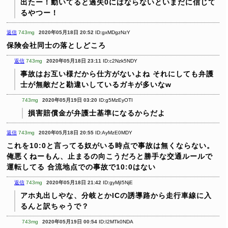
出たー！動いてると過失0にはならないといまだに信じて
るやつー！
返信
743mg
2020年05月18日 20:52
ID:gxMDgzNzY
保険会社同士の落としどころ
返信
743mg
2020年05月18日 23:11
ID:c2Nzk5NDY
事故はお互い様だから仕方がないよね
それにしても弁護
士が無敵だと勘違いしているガキが多いなw
743mg
2020年05月19日 03:20
ID:g5MzEyOTI
損害賠償金が弁護士基準になるからだよ
返信
743mg
2020年05月18日 20:55
ID:AyMzE0MDY
これを10:0と言ってる奴がいる時点で事故は無くならない。
俺悪くねーもん、止まるの向こうだろと勝手な交通ルールで
運転してる
合流地点での事故で10:0はない
返信
743mg
2020年05月18日 21:42
ID:gyMjI5NjE
アホ丸出しやな、分岐とかICの誘導路から走行車線に入
るんと訳ちゃうで？
743mg
2020年05月19日 00:54
ID:I2MTk0NDA