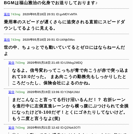
BGMは福山雅治の化身でお送りしております♪
返信
743mg
2020年05月18日 20:51
ID:gxMDYxMTA
乗用車のスピードが遅くさらに追突される直前にスピードダ
ウンしてるように見える。
返信
743mg
2020年05月18日 20:51
ID:U4Njk5Mzc
世の中、ちょっとでも動いていてるとゼロにはならねーんだ
よ
返信
743mg
2020年05月18日 21:45
ID:U3Mzg2MDQ
なるよ。信号変わってこっちが青で向こうが赤で突っ込ま
れて10:0だった。
まあ向こうの勤務先もしっかりしたと
ころだったし、保険会社によるのかね。
返信
743mg
2020年05月19日 13:06
ID:Y2MjA1MzI
まだこんなこと言ってる行け沼いるんだ！？
右折レーン
を進行中に左側直進レーンから横っ腹にぶつけられて全損
になったけど0-100だぞ！とくにゴネたりしてないけど。
もう二度と言うなよ(笑)
返信
743mg
2020年05月21日 12:42
ID:Q2Nzk3OTI