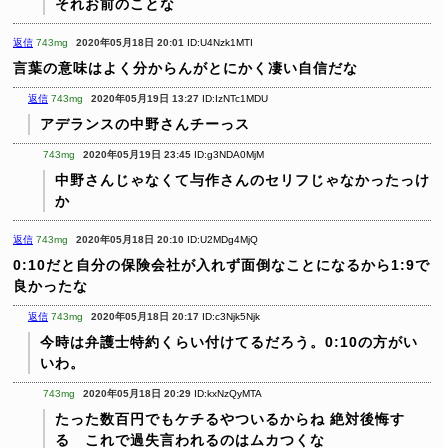
それお前のことな
返信
743mg
2020年05月18日 20:01
ID:U4Nzk1MTI
言葉の意味はよく分からんがとにかく凄い自信だな
返信
743mg
2020年05月19日 13:27
ID:IzNTc1MDU
アデランスの中野さんチーっス
743mg
2020年05月19日 23:45
ID:g3NDA0MjM
中野さんじゃなくて与作さんのセリフじゃなかったっけ
か
返信
743mg
2020年05月18日 20:10
ID:U2MDg4MjQ
0:10だと自分の保険会社が入れず面倒なことになるから1:9で
良かったな
返信
743mg
2020年05月18日 20:17
ID:c3Njk5Njk
今時は弁護士特約くらい付けてるだろう。0:10の方がい
いわ。
743mg
2020年05月18日 20:29
ID:kxNzQyMTA
たった数百円でもケチるやついるからね
絶対後悔す
る これで過失言われるのはムカつくな