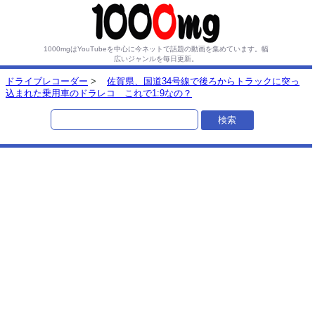
1000mgはYouTubeを中心に今ネットで話題の動画を集めています。
幅
広いジャンルを毎日更新。
ドライブレコーダー
>
佐賀県、国道34号線で後ろからトラックに突っ
込まれた乗用車のドラレコ これで1:9なの？