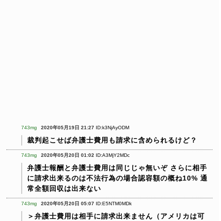
743mg
2020年05月19日 21:27
ID:k3NjAyODM
裁判起こせば弁護士費用も請求に含められるけど？
743mg
2020年05月20日 01:02
ID:A3MjY2MDc
弁護士報酬と弁護士費用は同じじゃ無いぞ
さらに相手
に請求出来るのは不法行為の場合認容額の概ね10%
通
常全額回収は出来ない
743mg
2020年05月20日 05:07
ID:E5NTM0MDk
＞弁護士費用は相手に請求出来ません（アメリカは可