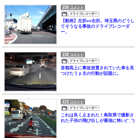
258
コメント
ドライブレコーダー
【動画】左折vs右折。埼玉県のどうし
てそうなる事故のドライブレコーダ
ー。
158
コメント
ドライブレコーダー
首都高上に事故放置されていた車を見
つけたうｐ主の行動が話題に。
219
コメント
ドライブレコーダー
これは良く止まれた！鳥取県で撮影さ
れた子供の飛び出しが最強に怖い(°_°)