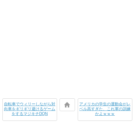
自転車でウィリーしながら対
アメリカの学生の運動会がレ
向車をギリギリ避けるゲーム
ベル高すぎた、これ軍の訓練
をするマジキチDQN
かよｗｗｗ