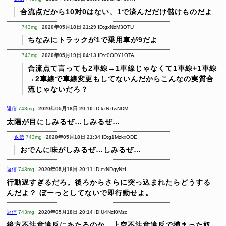
合流点だから10对0はない、1で済んだだけ儲けものだよ
743mg
2020年05月18日 21:29
ID:gxNzM3OTU
ちなみにトラックが1で乗用車が9だよ
743mg
2020年05月19日 04:13
ID:c0ODY1OTA
合流点て言っても2車線→1車線じゃなくて1車線+1車線
→2車線で車線変更もしてないんだからこんなの実質合
流じゃないだろ？
返信
743mg
2020年05月18日 20:10
ID:kzNzIwNDM
太陽が目にしみるぜ…しみるぜ…
返信
743mg
2020年05月18日 21:34
ID:g1MzkxODE
おでんに味がしみるぜ…しみるぜ…
返信
743mg
2020年05月18日 20:11
ID:cxNDgyNzI
行動遅すぎるだろ。後ろからさらに突っ込まれたらどうする
んだよ？
ぼーっとしてないで即行動せよ。
返信
743mg
2020年05月18日 20:14
ID:U4NzI0Mzc
後方不注意違反にあたるのか。上空不注意違反で捕まった奴