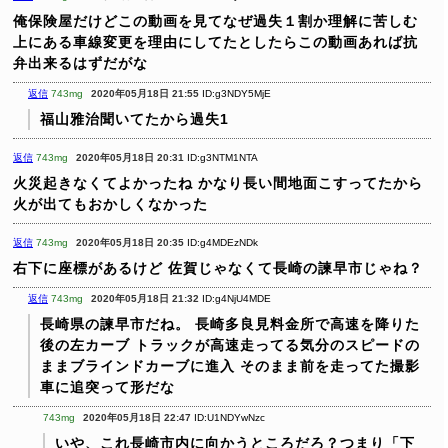
俺保険屋だけどこの動画を見てなぜ過失１割か理解に苦しむ
上にある車線変更を理由にしてたとしたらこの動画あれば抗
弁出来るはずだがな
返信
743mg
2020年05月18日 21:55
ID:g3NDY5MjE
福山雅治聞いてたから過失1
返信
743mg
2020年05月18日 20:31
ID:g3NTM1NTA
火災起きなくてよかったね
かなり長い間地面こすってたから
火が出てもおかしくなかった
返信
743mg
2020年05月18日 20:35
ID:g4MDEzNDk
右下に座標があるけど
佐賀じゃなくて長崎の諫早市じゃね？
返信
743mg
2020年05月18日 21:32
ID:g4NjU4MDE
長崎県の諫早市だね。
長崎多良見料金所で高速を降りた
後の左カーブ
トラックが高速走ってる気分のスピードの
ままブラインドカーブに進入
そのまま前を走ってた撮影
車に追突って形だな
743mg
2020年05月18日 22:47
ID:U1NDYwNzc
いや、これ長崎市内に向かうところだろ？つまり「下