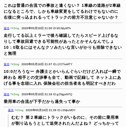
これは普通の合流での事故と違くない？
1車線の道路が2車線
になるところで、しかも車線変更をしてるわけでもないのに
右後に突っ込まれるってトラックの前方不注意じゃないか？
返信
743mg
2020年05月18日 21:00
ID:M1NjIyMTk
走行してる以上ミラーで後ろ確認してたらスピード上げるな
りして事故回避できる可能性があったとかそんなんでしょ
10：0取るにはそんなクソみたいな言いがかりも排除できない
と無理
返信
743mg
2020年05月18日 21:07
ID:c2OTIwMTY
10:0だろうなー
弁護士とかいらんぐらいだけど入れば一瞬で
終わる
相手との交渉事も全て、動画で記録して
ネット上にあ
げる事を念頭に入れ
保険会社の担当者名も明記すべきだわ
返信
743mg
2020年05月18日 21:18
ID:g2NjgwNTQ
乗用車の合流が下手だから過失って事か
返信
743mg
2020年05月18日 21:39
ID:c3NjkzMDY
むむ？
第２車線にトラックがいるのに、その前に乗用車
が割り込もうとして追突されたんだよね？
どっちかって