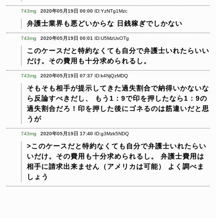
743mg
2020年05月19日 00:00
ID:YzNTg1Mzc
弁護士業界も悪どいからな
日銭稼ぎでしかない
743mg
2020年05月19日 00:01
ID:U5MzUxOTg
このケースだと特約なくても自分で弁護士いれたらいい
だけ。その費用も十分求められるし。
743mg
2020年05月19日 07:37
ID:k4NjQzMDQ
そもそも相手が提示してきた過失割合で納得いかないな
ら反論すべきだし、
もう1：9で印を押したなら1：9の
過失割合だろ！印を押した後にゴネるのは筋違いだと思
うが
743mg
2020年05月19日 17:40
ID:g3Mzk5NDQ
>このケースだと特約なくても自分で弁護士いれたらい
いだけ。その費用も十分求められるし。
弁護士費用は
相手に請求出来ません（アメリカは可能）
よく調べま
しょう