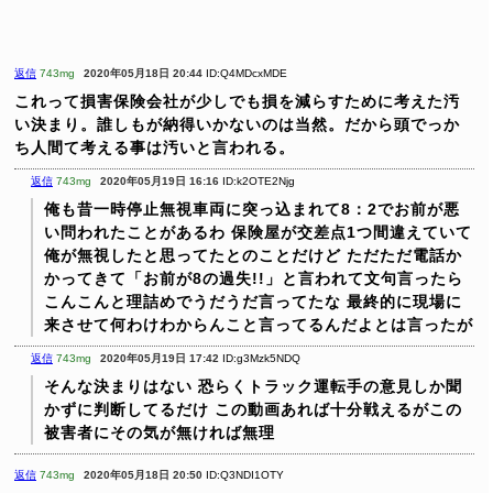
返信
743mg
2020年05月18日 20:44
ID:Q4MDcxMDE
これって損害保険会社が少しでも損を減らすために考えた汚
い決まり。誰しもが納得いかないのは当然。だから頭でっか
ち人間て考える事は汚いと言われる。
返信
743mg
2020年05月19日 16:16
ID:k2OTE2Njg
俺も昔一時停止無視車両に突っ込まれて8：2でお前が悪
い問われたことがあるわ
保険屋が交差点1つ間違えていて
俺が無視したと思ってたとのことだけど
ただただ電話か
かってきて「お前が8の過失!!」と言われて文句言ったら
こんこんと理詰めでうだうだ言ってたな
最終的に現場に
来させて何わけわからんこと言ってるんだよとは言ったが
返信
743mg
2020年05月19日 17:42
ID:g3Mzk5NDQ
そんな決まりはない
恐らくトラック運転手の意見しか聞
かずに判断してるだけ
この動画あれば十分戦えるがこの
被害者にその気が無ければ無理
返信
743mg
2020年05月18日 20:50
ID:Q3NDI1OTY