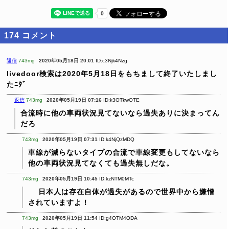
174
コメント
返信
743mg
2020年05月18日 20:01
ID:c3Njk4Nzg
livedoor検索は2020年5月18日をもちまして終了いたしまし
たﾆﾀﾞ
返信
743mg
2020年05月19日 07:16
ID:k3OTkwOTE
合流時に他の車両状況見てないなら過失ありに決まってん
だろ
743mg
2020年05月19日 07:31
ID:k4NjQzMDQ
車線が減らないタイプの合流で車線変更もしてないなら
他の車両状況見てなくても過失無しだな。
743mg
2020年05月19日 10:45
ID:kzNTM0MTc
日本人は存在自体が過失があるので世界中から嫌憎
されていますよ！
743mg
2020年05月19日 11:54
ID:g4OTM4ODA