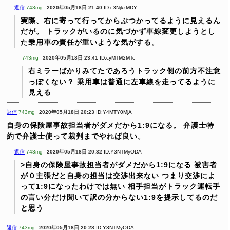
返信
743mg
2020年05月18日 21:40
ID:c3NjkzMDY
実際、右に寄って行ってからぶつかってるように見えるん
だが。
トラックがいるのに気づかず車線変更しようとし
た乗用車の責任が重いような気がする。
743mg
2020年05月18日 23:41
ID:cyMTM2MTc
右ミラーばかりみてたであろうトラック側の前方不注意
っぽくない？
乗用車は普通に左車線を走ってるように
見える
返信
743mg
2020年05月18日 20:23
ID:Y4MTY0MjA
自身の保険屋事故担当者がダメだから1:9になる。
弁護士特
約で弁護士使って裁判までやれば良い。
返信
743mg
2020年05月18日 20:32
ID:Y3NTMyODA
>自身の保険屋事故担当者がダメだから1:9になる
被害者
が０主張だと自身の担当は交渉出来ない
つまり交渉によ
って1:9になったわけでは無い
相手担当がトラック運転手
の言い分だけ聞いて訳の分からない1:9を提示してるのだ
と思う
返信
743mg
2020年05月18日 20:28
ID:Y3NTMyODA