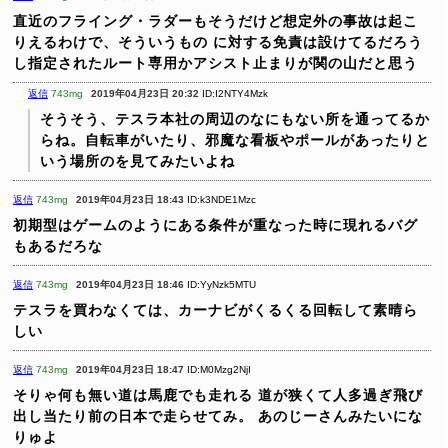
直近のフライング・ラダーもそうだけど想定外の事故は起こ
りえるわけで、そういうもの
に対する免責は設けてるだろう
し指定されたルート専用かアシスト止まりが関の山だと思う
返信
743mg
2019年04月23日 20:32
ID:I2NTY4Mzk
そうそう、テスラ本社の周辺のなにもない所を通ってるか
らね。自転車がいたり、邪魔な看板やポールがあったりと
いう場所のを見てみたいよね
返信
743mg
2019年04月23日 18:43
ID:k3NDE1Mzc
初期型はゲームのようにある条件が重なった時に現れるバグ
もあるだろな
返信
743mg
2019年04月23日 18:46
ID:YyNzk5MTU
テスラを買わなくては、カーナビがくるくる回転して素晴ら
しい
返信
743mg
2019年04月23日 18:47
ID:M0Mzg2NjI
そりゃ何も無い道は馬鹿でも走れる
道が狭くて人多過ぎ飛び
出し当たり前の日本で走らせてみ。
あのじーさんみたいにな
りゅよ