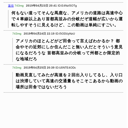
返信
743mg
2019年04月23日 20:41
ID:E4NzI5OTg
何もない道ってそんな馬鹿な、アメリカの道路は高速中心
で４車線以上あり首都高並みの分岐だぞ道幅が広いから運
転しやすそうに見えるけど、この動画は単純にすごい。
743mg
2019年04月24日 22:19
ID:I5ODUyNzU
アメリカのほとんどがど田舎って言えばわかるか？
都
会やその近郊にしか住んだこと無い人だとそういう意見
になるだろうな
首都高並みの分岐って州都とか限定的
な地域だろ
743mg
2019年04月25日 20:39
ID:U0NTE4ODc
動画見直してみたが高速を２回出入りしてるし、入り口
は渋滞していて高速の交通量もそこそこあるから動画の
場所は田舎ではないだろう