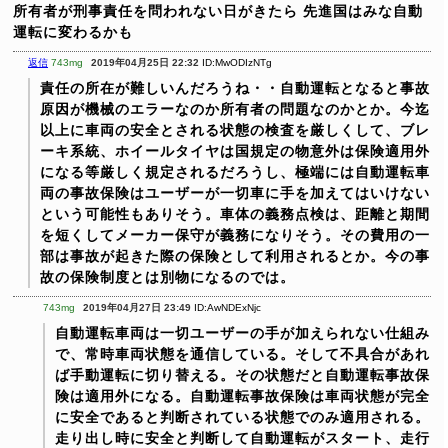
所有者が刑事責任を問われない日がきたら
先進国はみな自動
運転に変わるかも
返信
743mg
2019年04月25日 22:32
ID:MwODIzNTg
責任の所在が難しいんだろうね・・自動運転となると事故
原因が機械のエラーなのか所有者の問題なのかとか。今迄
以上に車両の安全とされる状態の検査を厳しくして、ブレ
ーキ系統、ホイールタイヤは国規定の物意外は保険適用外
になる等厳しく規定されるだろうし、極端には自動運転車
両の事故保険はユーザーが一切車に手を加えてはいけない
という可能性もありそう。車体の義務点検は、距離と期間
を短くしてメーカー保守が義務になりそう。その費用の一
部は事故が起きた際の保険として利用されるとか。今の事
故の保険制度とは別物になるのでは。
743mg
2019年04月27日 23:49
ID:AwNDExNjc
自動運転車両は一切ユーザーの手が加えられない仕組み
で、常時車両状態を通信している。そして不具合があれ
ば手動運転に切り替える。その状態だと自動運転事故保
険は適用外になる。自動運転事故保険は車両状態が完全
に安全であると判断されている状態でのみ適用される。
走り出し時に安全と判断して自動運転がスタート、走行