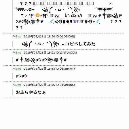
? ? ?
⃟⃟⃟⃟⃤⃟無⃟⃤⃟⃤⃟為⃟⃤⃟⃤⃟⃟無⃟⃤⃟能⃟⃤
෴
༄༅༅෴࿐
꧁༼´・ω・｀༽꧂
༺࿇༻
⚚୵|*࿈࿙
࿚࿈|৲
死⃢ね Ⴑ’-ဏ-Ⴐ 死⃢ね
༗༒ﷺ꧁ቻ
ﾝቻﾝ꧂ﷺ༒༗
ฺ≼۞۩♛ฺ☤
☤♛ฺ۩۞≽
ฺ
? ? ?
? ?
743mg
2019年04月23日 18:56
ID:Q1ODQ0NjI
꧁༼´・ω・｀༽꧂ ←コピペしてみた
743mg
2019年04月23日 19:01
ID:c3NTUyODM
༗༒ﷺ꧁ቻﾝቻﾝ꧂ﷺ༒༗
743mg
2019年04月23日 19:13
ID:U5MzI4MTY
ቻﾝቻﾝ
743mg
2019年04月23日 19:36
ID:E4MzcxNjQ
お主らやるなぁ