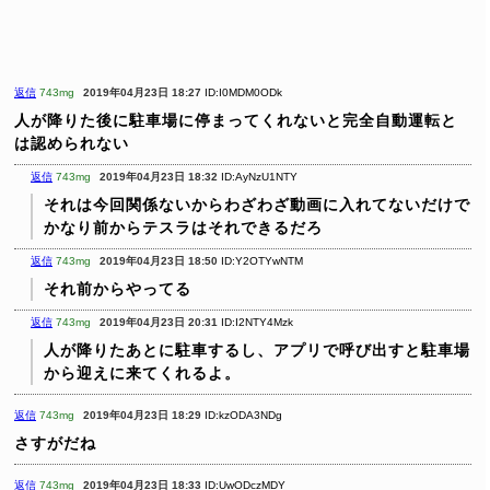
返信
743mg
2019年04月23日 18:27
ID:I0MDM0ODk
人が降りた後に駐車場に停まってくれないと完全自動運転と
は認められない
返信
743mg
2019年04月23日 18:32
ID:AyNzU1NTY
それは今回関係ないからわざわざ動画に入れてないだけで
かなり前からテスラはそれできるだろ
返信
743mg
2019年04月23日 18:50
ID:Y2OTYwNTM
それ前からやってる
返信
743mg
2019年04月23日 20:31
ID:I2NTY4Mzk
人が降りたあとに駐車するし、アプリで呼び出すと駐車場
から迎えに来てくれるよ。
返信
743mg
2019年04月23日 18:29
ID:kzODA3NDg
さすがだね
返信
743mg
2019年04月23日 18:33
ID:UwODczMDY