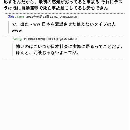
応するんだから、最初の感知が劣ってると事故る
それにテス
ラは既に自動運転で死亡事故起こしてるし安心できん
返信
743mg
2019年04月23日 18:51
ID:g5ODk4MTI
で、出た～ww
日本を衰退させた使えないタイプの人
www
743mg
2019年04月23日 23:24
ID:g4MzY4MDA
怖いのはこいつが日本社会に実際に居るってことだよ。
ほんと、冗談じゃないよって話。