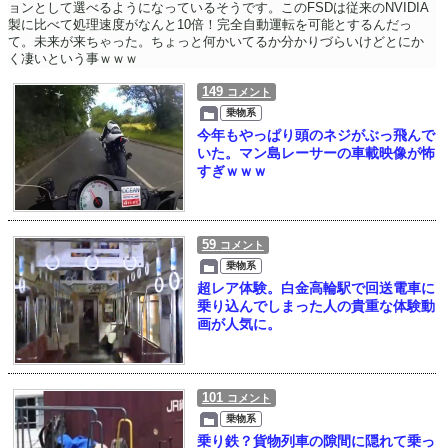
ョンとして選べるようになっているそうです。このFSDは従来のNVIDIA
製に比べて処理速度がなんと10倍！完全自動運転を可能とするんだっ
て。未来が来ちゃった。ちょっと何かいてるか分かりづらいけどとにか
く凄いという事ｗｗｗ
149
コメント
乗物系
今年もやっぱり頭のネジがぶっ飛んで
いた。マン島レーサーの車載映像が怖
すぎｗｗｗ
59
コメント
乗物系
超レア体験。白金高輪駅で回送電車に
乗り込んでしまった人の貴重な体験動
画が人気に。
101
コメント
乗物系
乗り鉄？貨物列車の隙間に隠れて乗っ