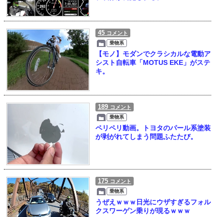
45
コメント
乗物系
【モノ】モダンでクラシカルな電動ア
シスト自転車「MOTUS EKE」がステ
キ。
189
コメント
乗物系
ペリペリ動画。トヨタのパール系塗装
が剥がれてしまう問題ふたたび。
175
コメント
乗物系
うぜえｗｗｗ日光にウザすぎるフォル
クスワーゲン乗りが現るｗｗｗ