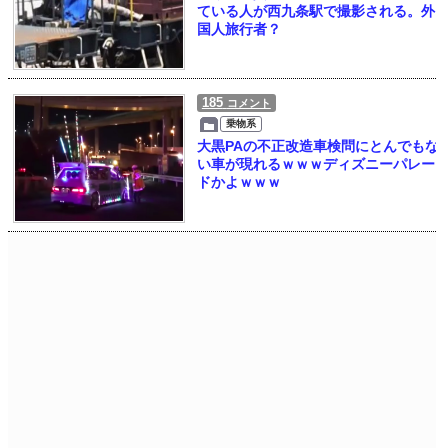
ている人が西九条駅で撮影される。外
国人旅行者？
185
コメント
乗物系
大黒PAの不正改造車検問にとんでもな
い車が現れるｗｗｗディズニーパレー
ドかよｗｗｗ