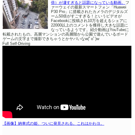
倍）が凄すぎると話題になっている動画。
フ
ァーウェイの最新スマートフォン「Huawei
P30 Pro」に搭載されたカメラのデジタルズ
ーム50倍がすごすぎる！というビデオが
Facebookに投稿され10万を超えるシェアに
22000以上のコメントを獲得し大きな話題に
なっているようです。紹介動画はYouTubeに
転載されたもの。高層マンションの高層階から公園で遊んでいるボード
ゲームの文字まで撮影できちゃうとかヤバいなw(ﾟoﾟ)w
Full Self-Driving
【画像】納車式の姫、ついに発見される。これはかわヨ。