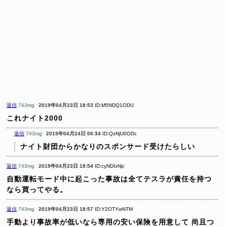
返信
743mg
2019年04月23日 18:53
ID:M5NDQ1ODU
これナイト2000
返信
743mg
2019年04月24日 00:34
ID:QzNjU0ODc
ナイト財団からかなりのスポンサード受けたらしい
返信
743mg
2019年04月23日 18:54
ID:cyNDIxNjc
自動運転モード中に起こった事故は全てテスラが責任を持つ
なら買ってやる。
返信
743mg
2019年04月23日 18:57
ID:Y2OTYwNTM
手動より事故率が低いなら専用の安い保険を用意して
尚且つ