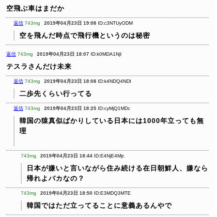
空飛ぶ車はまだか
返信
743mg
2019年04月23日 19:08
ID:c3NTUyODM
空を飛んだ時点で飛行機というのは秘密
返信
743mg
2019年04月23日 18:07
ID:k0MDA1NjI
テスラさんだけ未来
返信
743mg
2019年04月23日 18:08
ID:k4NDQ4NDI
二歩先くらい行ってる
返信
743mg
2019年04月23日 18:25
ID:cyMjQ1MDc
韓国の猿真似ばかりしている日本には1000年立っても無
理
743mg
2019年04月23日 18:44
ID:E4NjE4Mjc
日本が嫌いと言いながら住み続ける在日朝鮮人、嫌なら
帰れよバカなの？
743mg
2019年04月23日 18:50
ID:E3MDQ3MTE
韓国ではただ立ってることに意義あるんやで