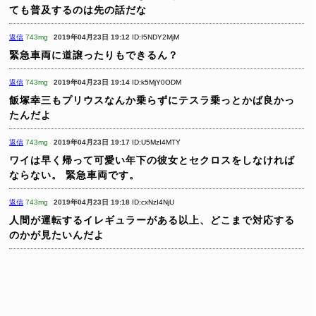
ても普及するのは先の話だな
返信
743mg
2019年04月23日 19:12
ID:I5NDY2MjM
緊急車両に道譲ったりもできるん？
返信
743mg
2019年04月23日 19:14
ID:k5MjY0ODM
飯塚幸三もプリウスなんか乗らずにテスラ乗っとかば良かっ
たんだよ
返信
743mg
2019年04月23日 19:17
ID:U5MzI4MTY
ワイは早く帰って可愛い年下の彼女とセクロスをしなければ
ならない。
緊急車両です。
返信
743mg
2019年04月23日 19:18
ID:cxNzI4NjU
人間が運転するイレギュラーがある以上、どこまで対応する
のかが見たいんだよ