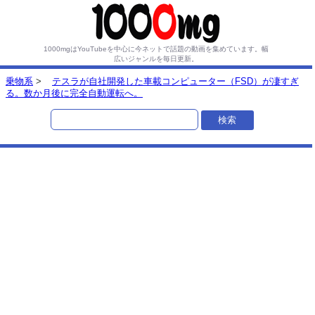
1000mgはYouTubeを中心に今ネットで話題の動画を集めています。
幅
広いジャンルを毎日更新。
乗物系
>
テスラが自社開発した車載コンピューター（FSD）が凄すぎ
る。数か月後に完全自動運転へ。