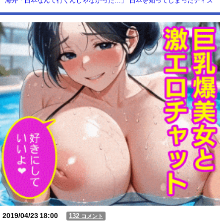
海外「日本なんて行くんじゃなかった…」 日本を知ってしまったディズ
ニー信者、帰国後『本家』に失望する事態に
【動画】USJの禁止エリアに子どもたちが続々乱入 → スタッフが注意し
ても止まらない事態に
Powered by livedoor 相互RSS
2019/04/23
18:00
132
コメント