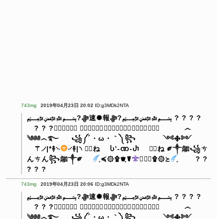
743mg
2019年04月23日 20:02
ID:g3MDk2NTA
﷽?ﷻ速✺報ﷻ?﷽
? ? ? ?
? ? ?
⃟⃟⃟⃟⃤⃟無⃟⃤⃟⃤⃟為⃟⃤⃟⃤⃟⃟無⃟⃤⃟能⃟⃤
෴
༄༅༅෴࿐
꧁༼´・ω・｀༽꧂
༺࿇༻
⚚୵|*࿈࿙
࿚࿈|৲
死⃢ね Ⴑ’-ဏ-Ⴐ 死⃢ね
༗༒ﷺ꧁ㄘ
んㄘん꧂ﷺ༒༗
ฺ≼۞۩♛ฺ☤
☤♛ฺ۩۞≽
ฺ
? ?
? ? ?
743mg
2019年04月23日 20:06
ID:g3MDk2NTA
﷽?ﷻ速✺報ﷻ?﷽
? ? ? ?
? ? ?
⃟⃟⃟⃟⃤⃟無⃟⃤⃟⃤⃟為⃟⃤⃟⃤⃟⃟無⃟⃤⃟能⃟⃤
෴
༄༅༅෴࿐
꧁༼´・ω・｀༽꧂
༺࿇༻