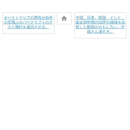
オーストラリアの男性が自作
中国、日本、韓国、インド、
の空飛ぶホバークラフトのテ
過去58年間のGDPの推移を比
スト飛行を成功させる。
較した動画がおもしろい。中
国さん凄すぎ。