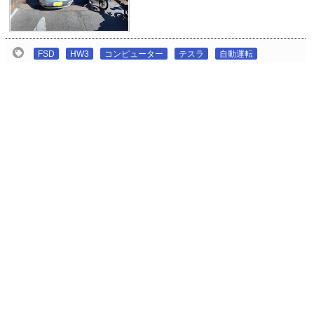
FSD
HW3
コンピューター
テスラ
自動運転