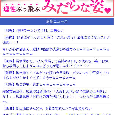
最新ニュース
【悲報】 味噌ラーメンで行列、出来ない
【有能】 他者にイラッとした時に『これ』思うと最強に楽になることが
発覚！！！
ちいかわ作者さん、総額30億超の大豪邸を建てるｗｗｗｗｗｗｗｗｗｗ
ｗｗｗｗｗｗｗｗｗ
【画像】居酒屋さん、6人で長居して会計4939円しか使わない客にお気
持ち表明してしまう←コレどっちが悪いんや？？？？？？
【動画】御当地アイドルだった頃の今田美桜、ガチのマジで可愛くてワ
イらをびびらせまくってしまうw w w w w w w w
【悲報】坂口杏里、逃走ｗｗｗｗｗｗｗｗｗｗｗ
左翼市民団体、広島では通用せず「人殺しの汚い足で広島の土を踏む
な！」→広島県民「お前らの方が汚いんじゃ！」「ワシらが広島県民じ
ゃ」
【画像】影山優佳さん(25)、下着姿であたシコが止まらない