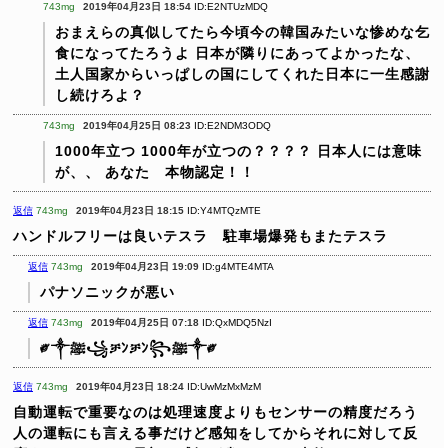
743mg
2019年04月23日 18:54
ID:E2NTUzMDQ
おまえらの真似してたら今頃今の韓国みたいな惨めな乞
食になってたろうよ
日本が隣りにあってよかったな、
土人国家からいっぱしの国にしてくれた日本に一生感謝
し続けろよ？
743mg
2019年04月25日 08:23
ID:E2NDM3ODQ
1000年立つ
1000年が立つの？？？？
日本人には意味
が、、
あなた 本物認定！！
返信
743mg
2019年04月23日 18:15
ID:Y4MTQzMTE
ハンドルフリーは良いテスラ 駐車場爆発もまたテスラ
返信
743mg
2019年04月23日 19:09
ID:g4MTE4MTA
パナソニックが悪い
返信
743mg
2019年04月25日 07:18
ID:QxMDQ5NzI
༗༒ﷺ꧁ቻﾝቻﾝ꧂ﷺ༒༗
返信
743mg
2019年04月23日 18:24
ID:UwMzMxMzM
自動運転で重要なのは処理速度よりもセンサーの精度だろう
人の運転にも言える事だけど感知をしてからそれに対して反