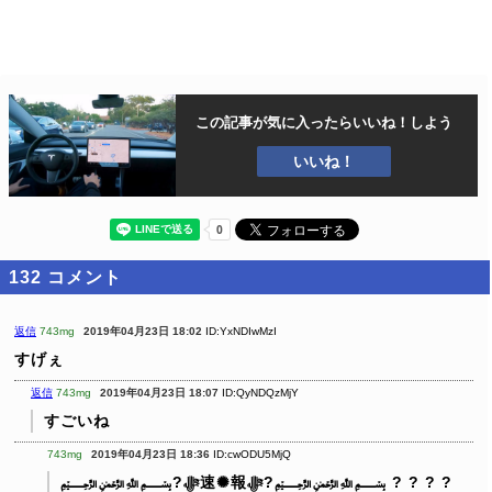
この記事が気に入ったら
いいね！しよう
いいね！
132
コメント
返信
743mg
2019年04月23日 18:02
ID:YxNDIwMzI
すげぇ
返信
743mg
2019年04月23日 18:07
ID:QyNDQzMjY
すごいね
743mg
2019年04月23日 18:36
ID:cwODU5MjQ
﷽?ﷻ速✺報ﷻ?﷽
? ? ? ?