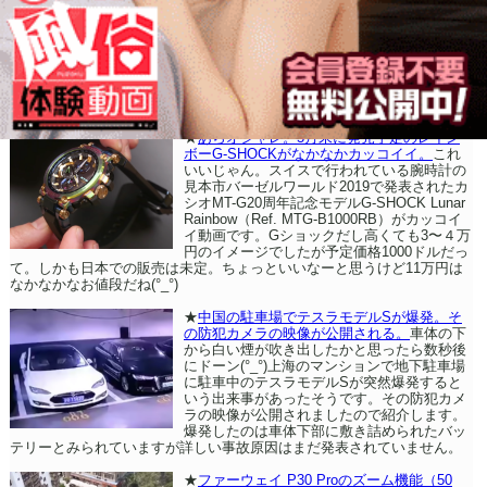
★
あらオシャレ。5月末に発売予定のレイン
ボーG-SHOCKがなかなかカッコイイ。
これ
いいじゃん。スイスで行われている腕時計の
見本市バーゼルワールド2019で発表されたカ
シオMT-G20周年記念モデルG-SHOCK Lunar
Rainbow（Ref. MTG-B1000RB）がカッコイ
イ動画です。Gショックだし高くても3〜４万
円のイメージでしたが予定価格1000ドルだっ
て。しかも日本での販売は未定。ちょっといいなーと思うけど11万円は
なかなかなお値段だね(°_°)
★
中国の駐車場でテスラモデルSが爆発。そ
の防犯カメラの映像が公開される。
車体の下
から白い煙が吹き出したかと思ったら数秒後
にドーン(°_°)上海のマンションで地下駐車場
に駐車中のテスラモデルSが突然爆発すると
いう出来事があったそうです。その防犯カメ
ラの映像が公開されましたので紹介します。
爆発したのは車体下部に敷き詰められたバッ
テリーとみられていますが詳しい事故原因はまだ発表されていません。
★
ファーウェイ P30 Proのズーム機能（50