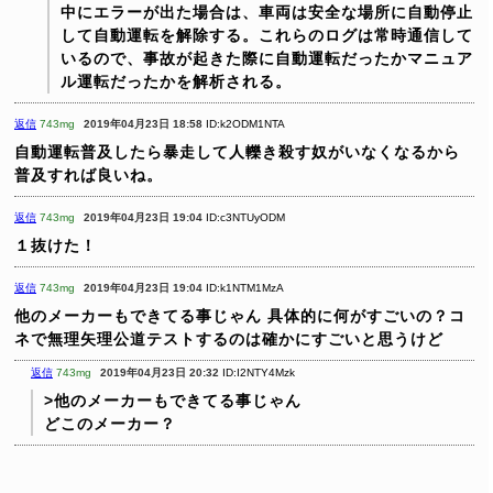
中にエラーが出た場合は、車両は安全な場所に自動停止
して自動運転を解除する。これらのログは常時通信して
いるので、事故が起きた際に自動運転だったかマニュア
ル運転だったかを解析される。
返信
743mg
2019年04月23日 18:58
ID:k2ODM1NTA
自動運転普及したら暴走して人轢き殺す奴がいなくなるから
普及すれば良いね。
返信
743mg
2019年04月23日 19:04
ID:c3NTUyODM
１抜けた！
返信
743mg
2019年04月23日 19:04
ID:k1NTM1MzA
他のメーカーもできてる事じゃん
具体的に何がすごいの？コ
ネで無理矢理公道テストするのは確かにすごいと思うけど
返信
743mg
2019年04月23日 20:32
ID:I2NTY4Mzk
>他のメーカーもできてる事じゃん
どこのメーカー？