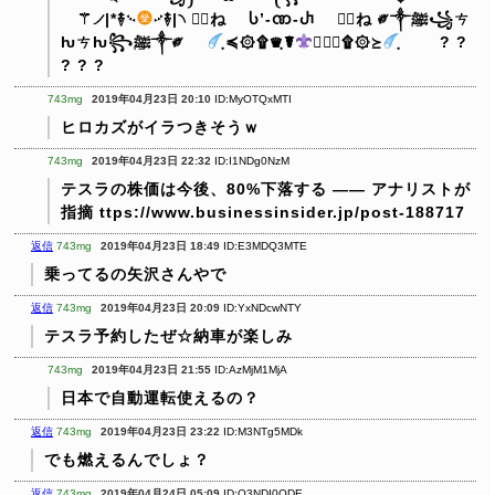
⚚୵|*࿈࿙
࿚࿈|৲
死⃢ね Ⴑ’-ဏ-Ⴐ 死⃢ね
༗༒ﷺ꧁ㄘ
ƕㄘƕ꧂ﷺ༒༗
ฺ≼۞۩♛ฺ☤
☤♛ฺ۩۞≽
ฺ
? ?
? ? ?
743mg
2019年04月23日 20:10
ID:MyOTQxMTI
ヒロカズがイラつきそうｗ
743mg
2019年04月23日 22:32
ID:I1NDg0NzM
テスラの株価は今後、80%下落する —— アナリストが
指摘
ttps://www.businessinsider.jp/post-188717
返信
743mg
2019年04月23日 18:49
ID:E3MDQ3MTE
乗ってるの矢沢さんやで
返信
743mg
2019年04月23日 20:09
ID:YxNDcwNTY
テスラ予約したぜ☆納車が楽しみ
743mg
2019年04月23日 21:55
ID:AzMjM1MjA
日本で自動運転使えるの？
返信
743mg
2019年04月23日 23:22
ID:M3NTg5MDk
でも燃えるんでしょ？
返信
743mg
2019年04月24日 05:09
ID:Q3NDI0ODE