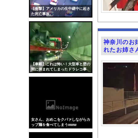
【画像】森高千里(55
【衝撃】アメリカの生中継中に起き
【画像】つるの剛士「
た死亡事故。
ガチの釣り初心者なん
女性インフルエンサー
友廣南実アナ 海に落
神奈川のお
道の駅に野菜や果物出
れたお姉さ
井上晴美、乳首ヘアヌ
【画像】ネギに豚バラ
【車載】これは怖い！大型車と壁の
間に挟まれてしまったドラレコ事
天下一品とかいう定期
故。
【ディズニー】高級ホ
【動画】移民受け入れ
グラドル後藤まつりと
『悪役令嬢転生おじさ
【Xの車窓から】オー
女さん、おめこをクパァしながらカ
【衝撃】「かわいい虫
ップ麺を食べてしまうwww
「アメリカのヤンキー