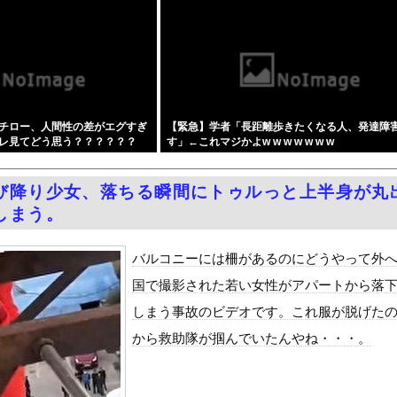
PTSDになる子供が増加。記憶の継承が危ぶまれる事態に
タイルよすぎて一般男性が隣に並ぶとチンチクリンに見えてしまう
を警察が取り押さえて移動させた」と市民団体が告発、「児童……どこ...
年ちょいで90％減少・・・・・
キャバ嬢 → ｗｗｗｗｗｗｗｗｗｗｗｗｗｗｗｗｗｗ
チロー、人間性の差がエグすぎ
【緊急】学者「長距離歩きたくなる人、発達障
によりドアが勝手に開いてしまう件
レ見てどう思う？？？？？？
す」←これマジかよw w w w w w w
ードや濡れ場おっぱいがエロ過ぎる！人生最後のラスト写真集、最高！...
周りに助けを乞う父親と、スマホを向けてインプレ稼ぎの見物人
び降り少女、落ちる瞬間にトゥルっと上半身が丸
ピニンファリーナ、日本の鉄道初デザイン。南海電鉄が新たな空港特急...
しまう。
学部JD1年のフェラシーンがコチラ
国で認めてるもの 「キムチ」あと3つは？
バルコニーには柵があるのにどうやって外
ダム「9門開放！（全力放流」中国都市「三峡沿線の道路水没」中国政...
国で撮影された若い女性がアパートから落
て、ついに、、、
しまう事故のビデオです。これ服が脱げた
代表監督を追及「なぜ負けたのか」
から救助隊が掴んでいたんやね・・・。
べきか…1万年ぶり史上最大級の火山の兆し＝韓国の反応
いた。私が上に物を投げるフリをする → 猫はこうなります…