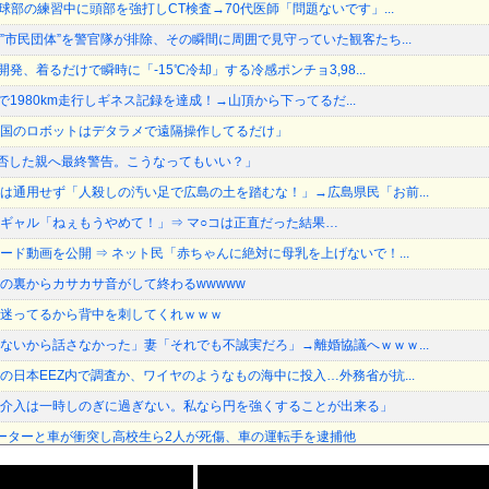
球部の練習中に頭部を強打しCT検査→70代医師「問題ないです」...
”市民団体”を警官隊が排除、その瞬間に周囲で見守っていた観客たち...
開発、着るだけで瞬時に「-15℃冷却」する冷感ポンチョ3,98...
油で1980km走行しギネス記録を達成！→山頂から下ってるだ...
国のロボットはデタラメで遠隔操作してるだけ」
加拒否した親へ最終警告。こうなってもいい？」
は通用せず「人殺しの汚い足で広島の土を踏むな！」→広島県民「お前...
ギャル「ねぇもうやめて！」⇒ マ○コは正直だった結果…
ード動画を公開 ⇒ ネット民「赤ちゃんに絶対に母乳を上げないで！...
の裏からカサカサ音がして終わるwwwww
迷ってるから背中を刺してくれｗｗｗ
ないから話さなかった」妻「それでも不誠実だろ」→離婚協議へｗｗｗ...
の日本EEZ内で調査か、ワイヤのようなもの海中に投入…外務省が抗...
介入は一時しのぎに過ぎない。私なら円を強くすることが出来る」
ーターと車が衝突し高校生ら2人が死傷、車の運転手を逮捕他
』をrawやhitomiを使わずに無料で読む方法│歯車