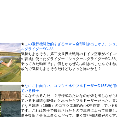
金ローで地上波初放送ｗｗｗｗｗｗｗｗｗｗｗｗｗ
』←持ってるやつちょっとこい
チキだと思って買ったら小さかったから店に戻って確認したら！！！！...
った日本人、定年後に何者でもなくなるwww
…… 5000人調査で判明″不思議な体験”の約半数は「心地よか...
う約束してた相手に『この返信』送ったらブロックされた結果ｗｗｗｗ...
★
この飛行機開放的すぎるｗｗｗ全部剥き出しかよ。シュ
、濡れタオルでお尻の形が透けてしまう
ルグライダーSG-38
美味しい料理を用意した。部屋まで持って行く → この仕打ちです…
気持ちよさそう。第二次世界大戦時のドイツ空軍がパイロ
の育成に使ったグライダー「シュクールグライダーSG-38
木に登って激しい戦い
乗ってみた動画です。何もかもぜんぶ剥き出しなんですね
していたドラム缶が爆発
放的で気持ちよさそうだけどちょっと怖いかも？
の大学ヤリサーの流出エロ動画（顔出し）が一番抜ける
代表に激怒！『惨憺たる結果、徹底的な刷新が必要だ』と監督や協会を...
★
なにこれ面白い。コマツの水中ブルドーザーD155Wが
唐揚げ屋ｗｗｗｗｗ
ている様子。
こんなのあるんだ！？浮標式みたいなのが煙を出しながら
癖ブッ刺さりで精子ドクドク作られるわｗｗｗｗ
ている不思議な映像かと思ったらブルドーザーだった。青
で行列、出来ない
すなろ建設（1865）のコマツD155Wが水中作業している
です。これは岩手で撮影されたもので津波によって損傷し
に点火 マンホールが爆発しふた吹き飛ぶ
港を復旧させる工事なんだって。働く乗り物結構好きな方