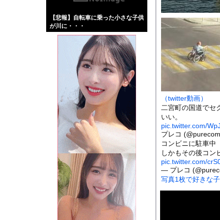
【画像】伊藤舞雪とか
【悲報】自転車に乗った小さな子供
【緊急】肛門にスティ
が川に・・・
お知らせ
【動画】DJI Neo
Powered by livedo
（twitter動画）
1000m
このページは
二宮町の国道でセ
示されません。
いい。
pic.twitter.com/
プレコ (@purecomu
コンビニに駐車中
しかもその後コン
pic.twitter.com/cr
— プレコ (@pureco
写真1枚で好きな