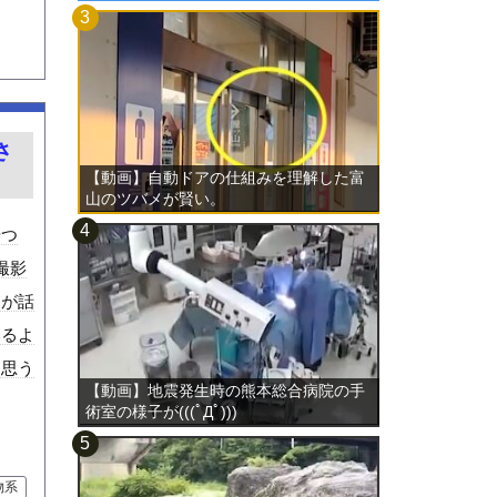
さ
【動画】自動ドアの仕組みを理解した富
山のツバメが賢い。
やつ
撮影
オが話
いるよ
と思う
【動画】地震発生時の熊本総合病院の手
術室の様子が(((ﾟДﾟ)))
物系