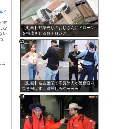
車イ
ビデ
【動画】野菜売りのおじさんにドローン
にな
を特攻させるおそロシア。
ない
ね。
のは表
っこ
【動画】名古屋栄で不良外人が警察官を
突き飛ばす。逮捕しろやｗｗｗ