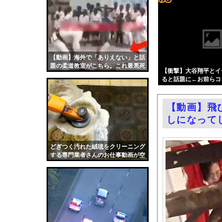
【画像】原爆資料館で
コテ
【悲報】瀬戸環奈がス
リン
「平和を願う女子児童
- 固
ホームレスの数、20
定リ
【動画】海外で「ありえない」と話
【動画】東大生ｖｓ 
題の柔道教室がこちら。これ最悪死
ンク
【衝撃】大谷翔平とイ
中国製自動車、不具合
ぬだろ…
ると話題に←お前らコ
自動
井上晴美、乳首ヘアヌ
更新
中国人の子供が溺れ、
【動画】飛
ツー
フェラーリを手がけた
しになって
ル
今日撮れたK大学文〇
お前らがメイドイン韓
どぎつく汚れた絨毯をクリーニング
する専門業者さんのお仕事動画が空
中国「大洪水！」三峡
前の大ヒット。
職場の人妻と不倫をし
韓国国会、サッカー前
日本旅行キャンセルす
うちのネコが目の前に