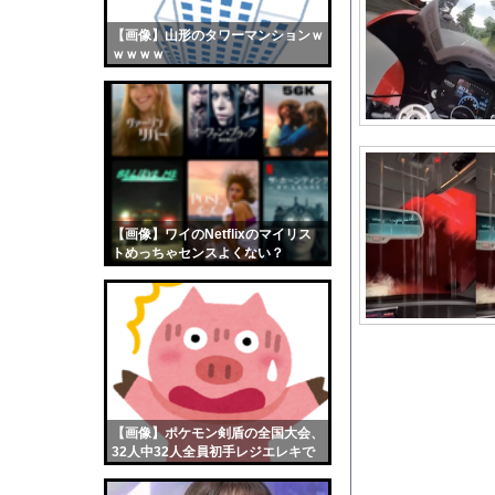
ショートスリーパー、誹
【画像】山形のタワーマンションｗ
【画像】おまえらくん
ｗｗｗｗ
【画像】この女優さん
【朗報】齋藤飛鳥、前
【画像】おまえらこう
海外「日本よ、お前が
勇気を出して白人美女
10年もの間浮気して
【画像】ワイのNetflixのマイリス
トめっちゃセンスよくない？
ウクライナ侵攻以降、
wwwwwww
【配信者】「金バエ」
【画像】女の子「危機
私「ちょっと、人の家
【画像】バスト100c
【徹底議論】漫画史上
【画像】ポケモン剣盾の全国大会、
三山賀子アナと森山み
32人中32人全員初手レジエレキで
完全にワンパターンｗｗｗ
【朗報】メンヘラ女の