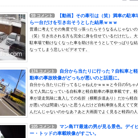
いう自炊最強のメシｗｗｗｗｗｗｗｗ
している。私の知らないスマホで連絡を取り合い、日中会ったりしてい...
【動画】その牽引は（笑）満車の駐車
59
コメント
元ジャンポケ斉藤慎二被告に懲役７年求刑でほぼ実刑確実？弁護側の主...
ら一台だけを引き出そうとした結果ｗｗｗ
：ニューエイ代表渾身のアストンマーチンAMR26を改善に導い...
普通に考えてその角度で引っ張ったらそうなるんじゃないの
（笑）引き出される方も完全に身を任せているだけだし。大
でかすぎて浴衣を突き破ってしまう…
駐車場で動けなくなった車を助け出そうとしてやっぱりな結
いたい老犬
なってしまう悲しいビデオです。
アイテム、水筒、日傘
良いぞ」小規模だけどお勧めな日本の観光名所／お店に対する海外の反...
自分から当たりに行った？自転車と軽
174
コメント
ったHDDの中から、とんでもないモノを発見してしまった
動車の事故映像がどっちが悪いのと話題に。
）ミニストップでトラックと衝突したドラレコが（ノ∇`）
自分から当たりに行ってるじゃねえかｗｗｗと今日の5ちゃ
、旦那不在のままヤることやって妊娠
るで人気になっている自転車と軽自動車の事故車載です。軽
ローンをネット発射装置で撃墜するウクライナ。
車が逆走気味に進入しての右折（横断歩道あり）だから軽自
が悪いのは間違いないと思うんだけど自転車側も見えてて突
結婚
んだんじゃないのかなあ？あと大画面でよく見ると軽四の人
「８８８
ぞろ目ってなんか嬉しくなるよね！！」他
帯片手に運転しているように見える(°_°)
子アナのJK時代のセーラー服姿ｗ
マン島TT最速の男が見る景色。デイ
105
コメント
ー・トッドの車載映像がすごい。