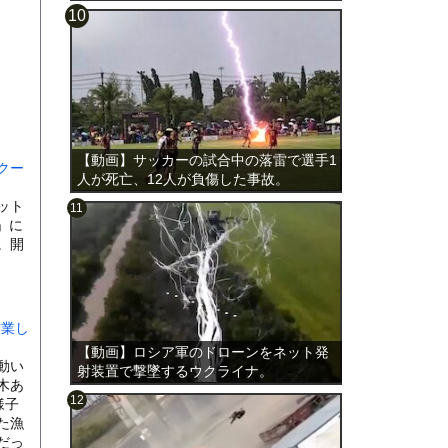
載。
【動画】サッカーの試合中の落雷で選手1
クー
人が死亡、12人が負傷した事故。
ット
」に
。開
作業し
【動画】ロシア軍のドローンをネット発
動い
射装置で撃墜するウクライナ。
木あ
様子
た漁
だっ