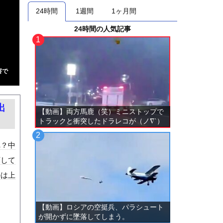
24時間
1週間
1ヶ月間
24時間の人気記事
害で
出
【動画】両方馬鹿（笑）ミニストップで
トラックと衝突したドラレコが（ノ∇`）
へ？中
下して
のは上
【動画】ロシアの空挺兵、パラシュート
が開かずに墜落してしまう。