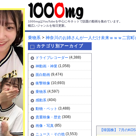
1000mgはYouTubeを中心に今ネットで話題の動画を集めています。
幅広いジャンルを毎日更新。
>
乗物系
神奈川のお姉さんが一人だけ未来ｗｗｗ二宮町
カテゴリ別アーカイブ
(4,388)
ドライブレコーダー
(1,058)
神動画・神業
(9,474)
面白動画
(10,693)
衝撃映像
(4,597)
乗物系
(404)
感動系
(3,488)
動物・ペット
(308)
貴重映像・歴史
(85)
画像・写真
【韓国株】 7月のKO
(3,553)
ニュース・その他