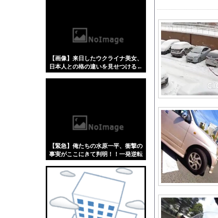
【悲報】「蕎麦」とか
【4/4】嫁が浮気を
「被告はモンスター」
伊Autosprint誌
【画像】来日したウクライナ美女、
本田望結、お○ぱいが
日本人との格の違いを見せつける←
ラブライブ！の犬、だ
コレは勝てないわw w w w w w w w
w w
男をゲイ化させる3代
海外「”京都の鳥”は
好きな女の子から預か
【動画】両方馬鹿（笑
【速報】山崎怜奈さん
【緊急】俺たちの水原一平、衝撃の
【動画】ロシア軍のド
事実がここにきて判明！！一発逆転
へ！！←これw w w w w w w w w
及川光博さん（56）
【にじさんじ】ソフィ
【画像】TBS若手女
猫の攻防戦【再】