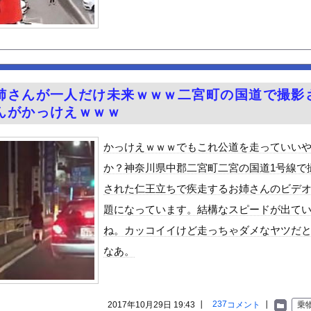
) 「ミニスカートはとてもムリよ若い子には負けるわ」←ワイらに...
キムタクを模写した」ﾊﾟｼｬｯｗｗｗｗｗｗｗｗｗ
やが、始めるまでのロードマップ教えてくれ
「20歳でアルファード一括で買えちゃう私って素敵」→画像にアレが...
ちてパンツが透けてしまうハプニング！！【GIF動画あり】
姉さんが一人だけ未来ｗｗｗ二宮町の国道で撮影
荷してるんやけど「こういうの欲しい」とかある？
んがかっけえｗｗｗ
ードや濡れ場おっぱいがエロ過ぎる！人生最後のラスト写真集、最高！...
を巻いて焼いただけの料理、なぜかグロいｗｗｗｗｗ
かっけえｗｗｗでもこれ公道を走っていい
的に行っては「こんなもんか…」ってなるラーメン屋wwwwwww
か？神奈川県中郡二宮町二宮の国道1号線で
テルでお馴染みのホテルミラコスタさん 値上げして改悪していたこと...
された仁王立ちで疾走するお姉さんのビデ
派のパヨおば、自分の家に来られたら全力で拒否るｗｗｗｗｗｗｗｗｗ...
題になっています。結構なスピードが出て
至近距離でイチャイチャできる新作イメビが出たぞ！
ね。カッコイイけど走っちゃダメなヤツだ
ん』6話感想 モブ令嬢に絡まれるアンナ！
なあ。
ビスかと思ったら野生の炊飯器で草 ほか
」ランキング、ついに発表される
がアジア人にケンカを売った結果ｗｗｗ」 ほか
237
2017年10月29日 19:43 ┃
コメント
┃
乗