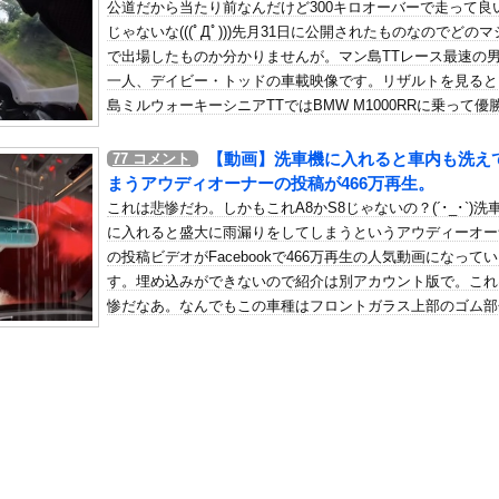
公道だから当たり前なんだけど300キロオーバーで走って良
謗中傷を受けて突然泣き出すwwwwwwwwwwwwwwwww
じゃないな(((ﾟДﾟ)))先月31日に公開されたものなのでどのマ
の机がこの女の子の椅子にされてたらｗｗｗ
で出場したものか分かりませんが。マン島TTレース最速の
、可愛すぎる
一人、デイビー・トッドの車載映像です。リザルトを見ると
屈みで完全に見えてる動画が拡散されてしまう…
島ミルウォーキーシニアTTではBMW M1000RRに乗って優
ていますね。
いう地雷系の女子高生って好きじゃないの？
【動画】洗車機に入れると車内も洗え
77
コメント
ナンバーワンだ」 熊本地震直後の日本の対応のスピードに世界が衝撃
まうアウディオーナーの投稿が466万再生。
にチン凸したアジア人短小男
、爆笑されてしまうｗｗｗ
これは悲惨だわ。しかもこれA8かS8じゃないの？(´･_･`)洗
た嫁。まさかと思い長男のDNA鑑定をするがいいな？と問うと、元嫁...
に入れると盛大に雨漏りをしてしまうというアウディーオー
の投稿ビデオがFacebookで466万再生の人気動画になって
ロシア軍兵士のHIV感染が2000％急増…ウクライナメディア！
す。埋め込みができないので紹介は別アカウント版で。これ
のSNS更新が1週間途絶え、様々な憶測が飛び交う。1週間ぶりの投...
惨だなあ。なんでもこの車種はフロントガラス上部のゴム部
管理フォーーーーム！！！」
ら水が侵入することがあるらしい・・・。
の金庫触らないでよ！」キチママ『そこに金庫があったから、開けてみ...
mの新人グラドル、衝撃の限界露出wwwwwww三園響子、「週刊...
「最大のやらかし展開」って結局なんだと思う？
なみアナ 巨乳 ＆ ノースリーブ！！【GIF動画あり】
子、可愛すぎると話題にｗｗｗｗｗｗｗｗｗｗｗ