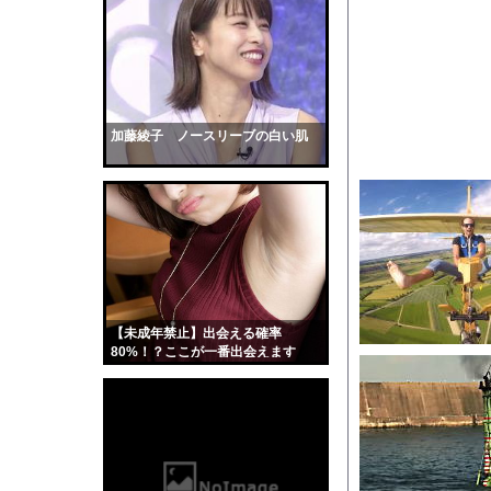
【朗報】『8番出口』
『ヒツジのいらない枕
【悲報】デカイファミ
【驚愕】会社=人生だ
幽霊、体外離脱、既視感
加藤綾子 ノースリーブの白い肌
【衝撃】マチアプで会
【画像】温泉美女さん
かわいい彼女のために
【動画】ヒョウ2頭が
道路脇で男性が缶切断
【黒歴史】こういう昔
【未成年禁止】出会える確率
韓国人「安貞桓が韓国
80%！？ここが一番出会えます
ケンタッキーとか言う
【画像】このAVが性
【悲報】味噌ラーメン
【中国】男の子が爆竹