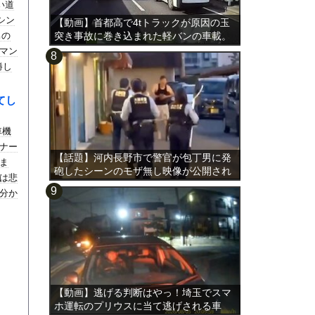
い道
シン
【動画】首都高で4tトラックが原因の玉
男の
突き事故に巻き込まれた軽バンの車載。
マン
勝し
てし
車機
ナー
【話題】河内長野市で警官が包丁男に発
いま
砲したシーンのモザ無し映像が公開され
は悲
る。
分か
【動画】逃げる判断はやっ！埼玉でスマ
ホ運転のプリウスに当て逃げされる車