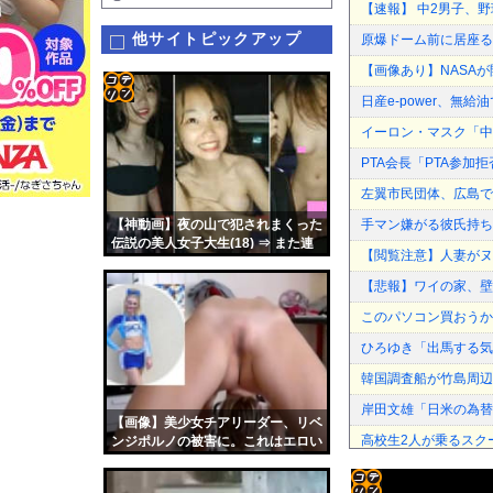
【速報】 中2男子、野
他サイトピックアップ
原爆ドーム前に居座る
【画像あり】NASAが
日産e-power、無給
コテ
イーロン・マスク「中
リン
PTA会長「PTA参
- 固
左翼市民団体、広島で
定リ
【神動画】夜の山で犯されまくった
手マン嫌がる彼氏持ち
ンク
伝説の美人女子大生(18) ⇒ また連
【閲覧注意】人妻がヌ
れて行かれました
自動
【悲報】ワイの家、壁
更新
このパソコン買おうか
ツー
ひろゆき「出馬する気
ル
韓国調査船が竹島周辺
岸田文雄「日米の為替
【画像】美少女チアリーダー、リベ
高校生2人が乗るスク
ンジポルノの被害に。これはエロい
エロ漫画『八尺耽溺奇談