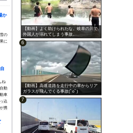
場か
【動画】よく助けられたな。岐阜の川で
外国人が溺れてしまう事故。
雪の
果に
自
んね
【動画】高速道路を走行中の車からリア
自動
ガラスが飛んでくる事故(ﾟoﾟ)
動車
っ込
が携
ビ