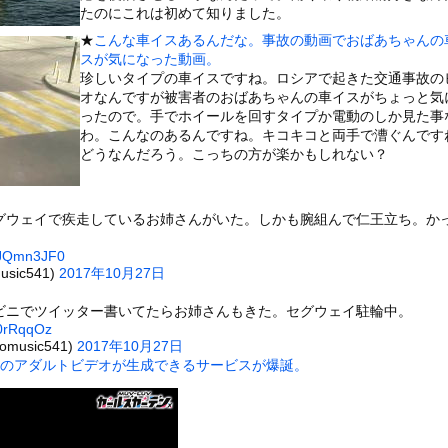
いうＡＶ女優ｗｗｗｗｗｗｗｗｗｗw
たのにこれは初めて知りました。
ックのり入れたけど出てこないの！！
★
こんな車イスあるんだな。事故の動画でおばあちゃんの
スが気になった動画。
珍しいタイプの車イスですね。ロシアで起きた交通事故の
2で釣りの自撮りをしようとした男の悲劇（ノ∇`）
オなんですが被害者のおばあちゃんの車イスがちょっと気
ったので。手でホイールを回すタイプか電動のしか見た事
わ。こんなのあるんですね。キコキコと両手で漕ぐんです
どうなんだろう。こっちの方が楽かもしれない？
or 相互RSS
g
が管理しています。 RSS設定 更新順130件まで。それ以降の古いも
グウェイで疾走しているお姉さんがいた。しかも腕組んで仁王立ち。か
WpJQmn3JF0
sic541)
2017年10月27日
ビニでツイッター書いてたらお姉さんもきた。セグウェイ駐輪中。
S0rRqqOz
music541)
2017年10月27日
子のアダルトビデオが生成できるサービスが爆誕。