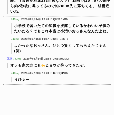
離。（音速が秒速333ｍ位なので）
動画では0：07の光か
ら約2秒後に鳴ってるので約700ｍ先に落ちてる。
結構近
いね。
743mg
2026年05月14日 23:43
ID:Q0NTc1MTM
小学校で習いたての知識を披露しているかわいい子供み
たいだろ？でもこれ本当は小汚いおっさんなんだよね。
743mg
2026年05月15日 01:47
ID:U5NTE3OTY
よかったなおっさん、ひとつ賢くしてもらえたじゃん
(笑)
返信
743mg
2026年05月14日 23:54
ID:U5MjU2MDI
オラも家の方にも
ヒョウが降ってきたぞ。
743mg
2026年05月20日 10:23
ID:I4ODQ3NTM
うひょー