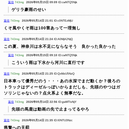
返信
743mg
2026年05月15日 09:09
ID:cwNTQ5Njk
ゲリラ豪雨のせい
返信
743mg
2026年05月14日 21:01
ID:c0NTEzMjU
くそ風やくそ雨は100害あって一理無し
返信
743mg
2026年05月14日 21:24
ID:A0MjA2NjQ
この夏、神奈川は水不足にならなそう 良かった良かった
返信
743mg
2026年05月15日 09:10
ID:cwNTQ5Njk
こういう雨は下水から河川に直行です
返信
743mg
2026年05月14日 21:25
ID:QxMzU5NzQ
日本車って優秀だのう・・・あの水深でまだ動くか？後ろの
トラックはディーゼルっぽいからまだしも、先頭のやつはガ
ソリンじゃないの？点火系よく無事だな。
返信
743mg
2026年05月14日 22:56
ID:gwMTIxNjY
先頭の馬鹿は動画の先で止まってるやろ
返信
743mg
2026年05月14日 21:35
ID:I0NTU3Nzc
県警への天罰