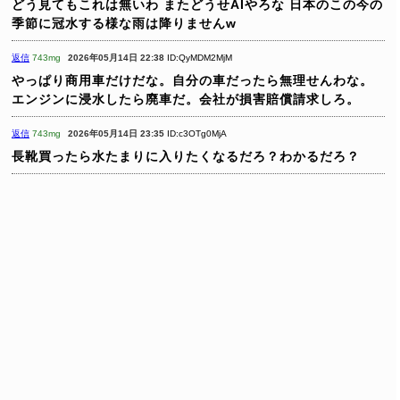
どう見てもこれは無いわ
またどうせAIやろな
日本のこの今の
季節に冠水する様な雨は降りませんw
返信
743mg
2026年05月14日 22:38
ID:QyMDM2MjM
やっぱり商用車だけだな。自分の車だったら無理せんわな。
エンジンに浸水したら廃車だ。会社が損害賠償請求しろ。
返信
743mg
2026年05月14日 23:35
ID:c3OTg0MjA
長靴買ったら水たまりに入りたくなるだろ？わかるだろ？