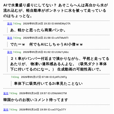
AIで水量盛り盛りにしてない？
あそこらへんは高台から水が
流れ込むが、軽自動車がボンネットに水を被って走っている
のはちょっとな。
返信
743mg
2026年05月14日 19:33
ID:M4MDMyOTA
あ、軽かと思ったら商業バンか。
返信
743mg
2026年05月14日 21:58
ID:czNTMwNTI
でたーｗ 何でもAIにしちゃうAI小僧ｗｗ
返信
743mg
2026年05月15日 01:02
ID:U1MzYyMzc
２ｔ車がバンパー付近まで漬かりながら、平然と走ってる
あたりが、
物凄い違和感あるんよな。（吸気ダクト車体
下に付いてるのになー。）
生成動画の可能性高いで。
743mg
2026年05月17日 07:08
ID:EyMTc2MTg
車体下に吸気付いてる2t車見たことない
返信
743mg
2026年05月14日 19:57
ID:U5MzM4OTM
韓国からのお祝いコメント待ってます
返信
743mg
2026年05月14日 19:59
ID:cwOTQyOTY