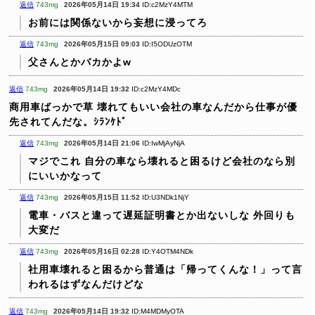
返信
743mg
2026年05月14日 19:34
ID:c2MzY4MTM
お前には関係ないから妄想に浸ってろ
返信
743mg
2026年05月15日 09:03
ID:I5ODUzOTM
父さんとかバカかよw
返信
743mg
2026年05月14日 19:32
ID:c2MzY4MDc
商用車ばっかで草
壊れてもいい会社の車なんだから仕事が優
先されてんだな。ｼﾗﾝｹﾄﾞ
返信
743mg
2026年05月14日 21:06
ID:IwMjAyNjA
マジでこれ
自分の車なら壊れると困るけど会社のなら別
にいいかなって
返信
743mg
2026年05月15日 11:52
ID:U3NDk1NjY
電車・バスと違って遅延証明書とか出ないしな
外回りも
大変だ
返信
743mg
2026年05月16日 02:28
ID:Y4OTM4NDk
社用車壊れると困るから普通は「帰ってくんな！」って言
われるはずなんだけどな
返信
743mg
2026年05月14日 19:32
ID:M4MDMyOTA