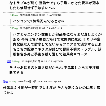
なトラブルが続く
整備士ですら手塩にかけた愛車が冠水
したら修理せず手放すレベル
743mg
2026年05月15日 09:08
ID:cwNTQ5Njk
パソコンで1気筒死んでるとかw
743mg
2026年05月15日 12:02
ID:AyMzEzNzA
ハブとかエンジン交換とか部品単位ならまだ直しようが
ある
今時は電子機器だらけで電気的に死ぬ
ＥＣＵや室
内配線なんて防水してないからフロアまで浸水するとあ
ちこちの配線コネクタが錆びて原因不明のトラブル、診
断警告多発と手術を繰り返して結局廃車コース
返信
743mg
2026年05月17日 18:29
ID:EzMjY5ODI
そりゃあ世界のトヨタ様だからね
本気出したら太平洋横
断できる
返信
743mg
2026年05月14日 20:22
ID:Y4MzAyODE
外気温２４度が一時間で１８度だ
そんな寒くないのに寒く感
じたよ