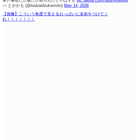
東戸塚雹だか霰だか知らんけどやばすぎ
pic.twitter.com/NuuhyswWql
— とかかも (@toukaidoukamotu)
May 14, 2026
【画像】こういう角度で見えるおっぱいに名前をつけてく
れ！！！！！！！