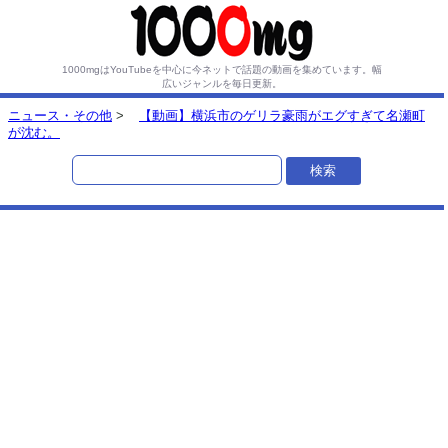
1000mgはYouTubeを中心に今ネットで話題の動画を集めています。
幅
広いジャンルを毎日更新。
ニュース・その他
>
【動画】横浜市のゲリラ豪雨がエグすぎて名瀬町
が沈む。