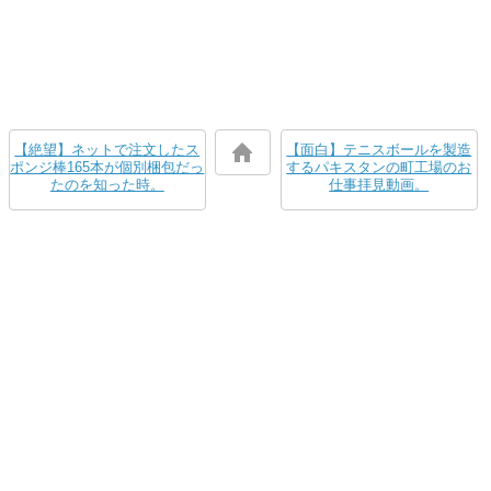
【絶望】ネットで注文したス
【面白】テニスボールを製造
ポンジ棒165本が個別梱包だっ
するパキスタンの町工場のお
たのを知った時。
仕事拝見動画。