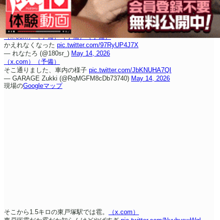
（x.com）
（予備）
（予備）
（予備）
かえれなくなった
pic.twitter.com/97RyUP4J7X
— れなたろ (@180sr_)
May 14, 2026
（x.com）
（予備）
そこ通りました、車内の様子
pic.twitter.com/JbKNUHA7QI
— GARAGE Zukki (@RqMGFM8cDb73740)
May 14, 2026
現場の
Googleマップ
そこから1.5キロの東戸塚駅では雹。
（x.com）