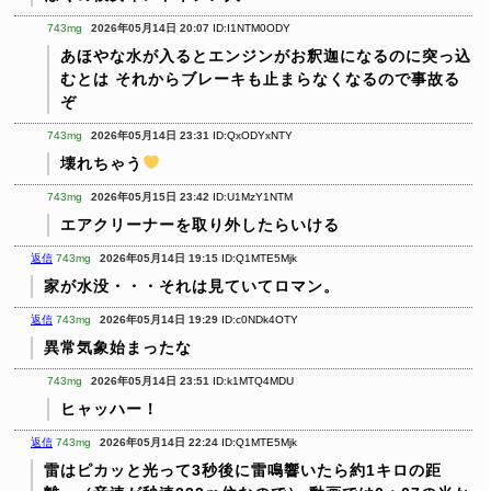
743mg
2026年05月14日 20:07
ID:I1NTM0ODY
あほやな水が入るとエンジンがお釈迦になるのに突っ込
むとは
それからブレーキも止まらなくなるので事故る
ぞ
743mg
2026年05月14日 23:31
ID:QxODYxNTY
壊れちゃう
743mg
2026年05月15日 23:42
ID:U1MzY1NTM
エアクリーナーを取り外したらいける
返信
743mg
2026年05月14日 19:15
ID:Q1MTE5Mjk
家が水没・・・それは見ていてロマン。
返信
743mg
2026年05月14日 19:29
ID:c0NDk4OTY
異常気象始まったな
743mg
2026年05月14日 23:51
ID:k1MTQ4MDU
ヒャッハー！
返信
743mg
2026年05月14日 22:24
ID:Q1MTE5Mjk
雷はピカッと光って3秒後に雷鳴響いたら約1キロの距