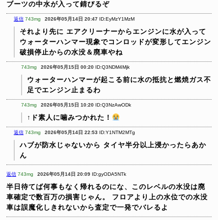
ブーツの中水が入って錆びるぞ
返信
743mg
2026年05月14日 20:47
ID:EyMzY1MzM
それより先に
エアクリーナーからエンジンに水が入って
ウォーターハンマー現象でコンロッドが変形してエンジン
破損停止からの水没＆廃車やね
743mg
2026年05月15日 00:20
ID:Q3NDM4Mjk
ウォーターハンマーが起こる前に水の抵抗と燃焼ガス不
足でエンジン止まるわ
743mg
2026年05月15日 10:20
ID:Q3NzAwODk
↑ド素人に噛みつかれた！
返信
743mg
2026年05月14日 22:53
ID:Y1NTM2MTg
ハブが防水じゃないから
タイヤ半分以上浸かったらあか
ん
返信
743mg
2026年05月14日 20:09
ID:gyODA5NTk
半日待てば何事もなく帰れるのにな、このレベルの水没は廃
車確定で数百万の損害じゃん。
フロアより上の水位での水没
車は誤魔化しきれないから査定で一発でバレるよ