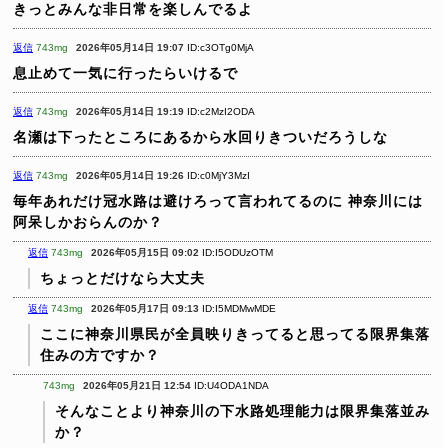
きっとみんな非日常を楽しんでるよ
返信
743mg
2026年05月14日 19:07
ID:c3OTg0MjA
息止めて一気に行ったらいけるで
返信
743mg
2026年05月14日 19:19
ID:c2MzI2ODA
名瀬は下ったところにあるから水回りきついだろうしな
返信
743mg
2026年05月14日 19:26
ID:c0MjY3MzI
毎年あれだけ冠水路は避けろって言われてるのに
神奈川には
阿呆しかおらんのか？
返信
743mg
2026年05月15日 09:02
ID:I5ODUzOTM
ちょっとだけなら大丈夫
返信
743mg
2026年05月17日 09:13
ID:I5MDMwMDE
ここに神奈川県民が全員映りきってると思ってる限界集落
住みの方ですか？
743mg
2026年05月21日 12:54
ID:U4ODA1NDA
そんなことより神奈川の下水路処理能力は限界集落並み
か？