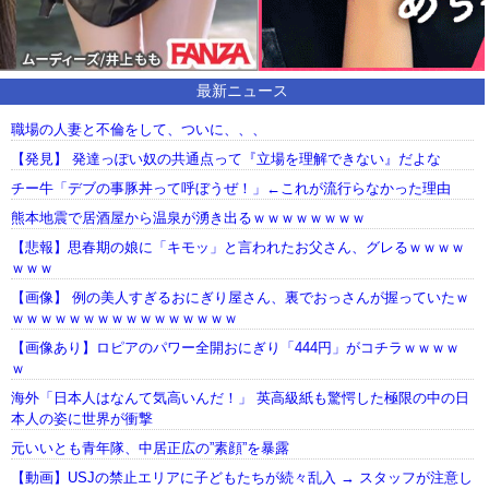
最新ニュース
職場の人妻と不倫をして、ついに、、、
【発見】 発達っぽい奴の共通点って『立場を理解できない』だよな
チー牛「デブの事豚丼って呼ぼうぜ！」←これが流行らなかった理由
熊本地震で居酒屋から温泉が湧き出るｗｗｗｗｗｗｗｗ
【悲報】思春期の娘に「キモッ」と言われたお父さん、グレるｗｗｗｗ
ｗｗｗ
【画像】 例の美人すぎるおにぎり屋さん、裏でおっさんが握っていたｗ
ｗｗｗｗｗｗｗｗｗｗｗｗｗｗｗｗ
【画像あり】ロピアのパワー全開おにぎり「444円」がコチラｗｗｗｗ
ｗ
海外「日本人はなんて気高いんだ！」 英高級紙も驚愕した極限の中の日
本人の姿に世界が衝撃
元いいとも青年隊、中居正広の”素顔”を暴露
【動画】USJの禁止エリアに子どもたちが続々乱入 → スタッフが注意し