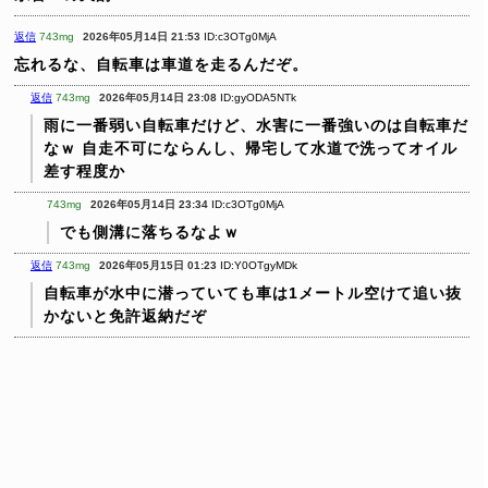
返信
743mg
2026年05月14日 21:53
ID:c3OTg0MjA
忘れるな、自転車は車道を走るんだぞ。
返信
743mg
2026年05月14日 23:08
ID:gyODA5NTk
雨に一番弱い自転車だけど、水害に一番強いのは自転車だ
なｗ
自走不可にならんし、帰宅して水道で洗ってオイル
差す程度か
743mg
2026年05月14日 23:34
ID:c3OTg0MjA
でも側溝に落ちるなよｗ
返信
743mg
2026年05月15日 01:23
ID:Y0OTgyMDk
自転車が水中に潜っていても車は1メートル空けて追い抜
かないと免許返納だぞ