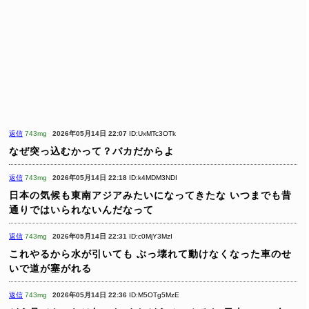
返信
743mg
2026年05月14日 22:07
ID:UxMTc3OTk
なぜ突っ込むかって？バカだからよ
返信
743mg
2026年05月14日 22:18
ID:k4MDM3NDI
日本の気候も東南アジアみたいになってきたな
いつまでも昔
通りではいられないんだなって
返信
743mg
2026年05月14日 22:31
ID:c0MjY3MzI
これやるから水が引いても
ぶっ壊れて動けなくなった車のせ
いで道が塞がれる
返信
743mg
2026年05月14日 22:36
ID:M5OTg5MzE