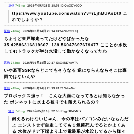
返信
743mg
2026年05月23日 18:56
ID:QwODY0ODI
ttps://www.youtube.com/watch?v=rLjhBUAsDt0
こ
れでしょうか？
返信
743mg
2026年05月14日 20:14
ID:A4NTAwNDQ
ちょうど東戸塚走ってたけどやばかったな
35.42586316819607, 139.56047697679477
こことか水没
して4tトラックが半分水没して動かなくなってたわ
返信
743mg
2026年05月14日 20:17
ID:Q4NDYxMTA
いや豪雨SSRならどこでもそうなる
逆にならんならそこは豪
雨ではないんや
返信
743mg
2026年05月14日 20:19
ID:Y1NzkwNzc
プロボックス強ッ！ こんな大雨になってるとは知らなかっ
た
ボンネットに水まる被りでも耐えられるの？
返信
743mg
2026年05月14日 22:58
ID:gyODA5NTk
耐えるわけないじゃん、今の車はパソコンみたいなもんだ
よ
エンストせず自走してても１気筒死んでるとかよくあ
る
水位がドア下端より上で電装系が水没してるから様々