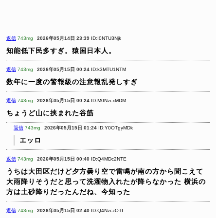
返信
743mg
2026年05月14日 23:39
ID:I0NTU3Njk
知能低下民多すぎ。猿国日本人。
返信
743mg
2026年05月15日 00:24
ID:k3MTU1NTM
数年に一度の警報級の注意報乱発しすぎ
返信
743mg
2026年05月15日 00:24
ID:M0NzcxMDM
ちょうど山に挟まれた谷筋
返信
743mg
2026年05月15日 01:24
ID:Y0OTgyMDk
エッロ
返信
743mg
2026年05月15日 00:40
ID:Q4MDc2NTE
うちは大田区だけど夕方曇り空で雷鳴が南の方から聞こえて
大雨降りそうだと思って洗濯物入れたが降らなかった
横浜の
方は土砂降りだったんだね、今知った
返信
743mg
2026年05月15日 02:40
ID:Q4NzczOTI