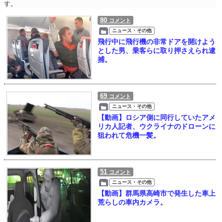
す。
80
コメント
ニュース・その他
飛行中に飛行機の非常ドアを開けよう
とした男、乗客らに取り押さえられ逮
捕。
69
コメント
ニュース・その他
【動画】ロシア側に同行していたアメ
リカ人記者、ウクライナのドローンに
狙われて危機一髪。
51
コメント
ニュース・その他
【動画】群馬県高崎市で発生した車上
荒らしの車内カメラ。