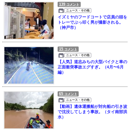
139
コメント
ニュース・その他
イズミヤのフードコートで店員の頭を
トレーでぶっ叩く男が撮影される。
（神戸市）
15
コメント
ニュース・その他
【人気】道志みちの大型バイクと車の
正面衝突事故エグすぎ。（4月〜6月
編）
65
コメント
ニュース・その他
【動画】遺体運搬船が対向船の引き波
で沈没してしまう事故。（タイ南部洪
水）