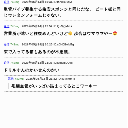
返信
743mg
2026年05月14日 19:44
ID:I5NTk0MjM
単管パイプ養生する格安スポンジと同じだな。
ビート板と同
じウレタンフォームじゃない。
返信
743mg
2026年05月14日 19:52
ID:QxNjQxMzk
営業所が遠いと往復めんどいけど
歩合はウマウマやー
返信
743mg
2026年05月14日 20:25
ID:c0NDEwMTg
束で入ってる箱もあるのが不思議。
返信
743mg
2026年05月14日 21:38
ID:M5Mjg0OTc
ドリルすんのかいせんのかい
返信
743mg
2026年05月15日 21:32
ID:c3MjI0MTc
毛細血管がいっぱい詰まってるとこワーキー