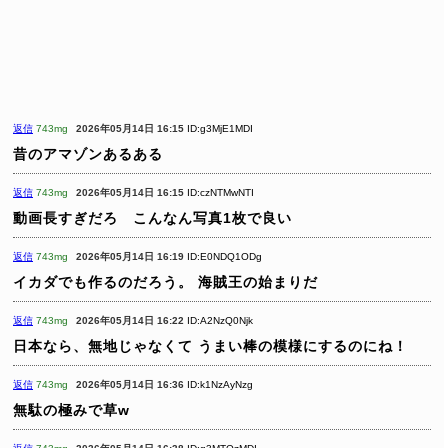
返信
743mg
2026年05月14日 16:15
ID:g3MjE1MDI
昔のアマゾンあるある
返信
743mg
2026年05月14日 16:15
ID:czNTMwNTI
動画長すぎだろ こんなん写真1枚で良い
返信
743mg
2026年05月14日 16:19
ID:E0NDQ1ODg
イカダでも作るのだろう。
海賊王の始まりだ
返信
743mg
2026年05月14日 16:22
ID:A2NzQ0Njk
日本なら、無地じゃなくて うまい棒の模様にするのにね！
返信
743mg
2026年05月14日 16:36
ID:k1NzAyNzg
無駄の極みで草w