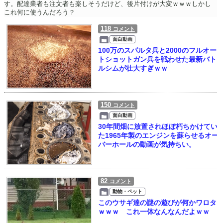
す。配達業者も注文者も楽しそうだけど、後片付けが大変ｗｗｗしかし
これ何に使うんだろう？
118
コメント
面白動画
100万のスパルタ兵と2000のフルオー
トショットガン兵を戦わせた最新バト
ルシムが壮大すぎｗｗ
150
コメント
面白動画
30年間畑に放置されほぼ朽ちかけてい
た1965年製のエンジンを蘇らせるオー
バーホールの動画が気持ちい。
82
コメント
動物・ペット
このウサギ達の謎の遊びが何かワロタ
ｗｗｗ これ一体なんなんだよｗｗ