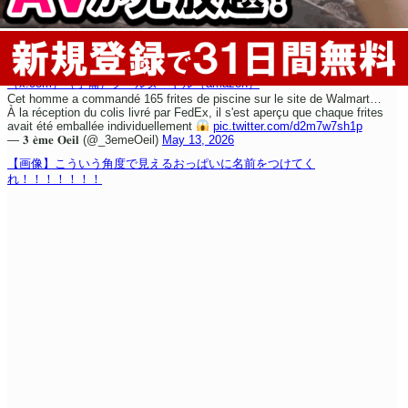
（x.com）
（予備）
プールヌードル（amazon）
Cet homme a commandé 165 frites de piscine sur le site de Walmart…
À la réception du colis livré par FedEx, il s'est aperçu que chaque frites
avait été emballée individuellement
pic.twitter.com/d2m7w7sh1p
— 𝟑 𝐞̀𝐦𝐞 𝐎𝐞𝐢𝐥 (@_3emeOeil)
May 13, 2026
【画像】こういう角度で見えるおっぱいに名前をつけてく
れ！！！！！！！