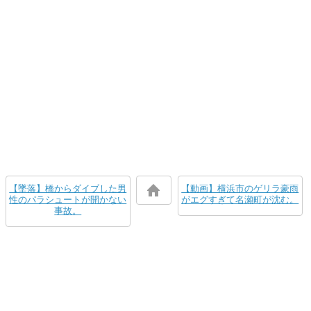
【墜落】橋からダイブした男
【動画】横浜市のゲリラ豪雨
性のパラシュートが開かない
がエグすぎて名瀬町が沈む。
事故。