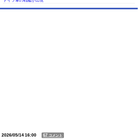
ドイツ軍の戦艦が出現
【動画】USJの禁止エリアに子どもたちが続々乱入 → スタッフが注意し
ても止まらない事態に
Powered by livedoor 相互RSS
2026/05/14
16:00
67
コメント