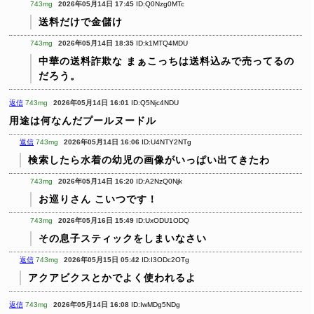
743mg
2026年05月14日 17:45
ID:Q0Nzg0MTc
送料だけで金儲け
743mg
2026年05月14日 18:35
ID:k1MTQ4MDU
中華の送料詐欺な
まぁこっちは送料込みで売ってるの
だろう。
返信
743mg
2026年05月14日 16:01
ID:Q5Njc4NDU
用途は何なんだプールヌードル
返信
743mg
2026年05月14日 16:06
ID:U4NTY2NTg
検索したら水着の幼児の画像がいっぱい出てきたわ
743mg
2026年05月14日 16:20
ID:A2NzQ0Njk
お巡りさん こいつです！
743mg
2026年05月16日 15:49
ID:UxODU1ODQ
その息子スティックをしまいなさい
返信
743mg
2026年05月15日 05:42
ID:I3ODc2OTg
アクアビクスとかでよく使われるよ
返信
743mg
2026年05月14日 16:08
ID:IwMDg5NDg