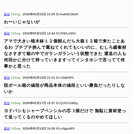
返信
743mg
2026年05月15日 14:35
ID:AwMzE3MzM
わーいじゃないが
返信
743mg
2026年05月15日 14:44
ID:I0NDczNDU
アマで大きい植木鉢１２個頼んだら大箱１２箱で来たことあ
るわ
プチプチ挟んで重ねてくれてもいいのに、むしろ緩衝材
なさすぎて箱の中でガランガランいう状態できた
運送の人も
何回かに分けて持っていきますってインタホンで言ってて何
事かと思った
返信
743mg
2026年05月15日 21:31
ID:c3MjI0MTc
段ボール箱の値段が商品本体の値段といい勝負だったりしな
いか
返信
743mg
2026年05月17日 19:37
ID:Q2NTUzMDg
ヨドバシもシャープペンシルの芯 1個だけで
無駄に資材使っ
て送ってくるのやめてほしい
返信
743mg
2026年05月19日 16:28
ID:cxNjgwNDI