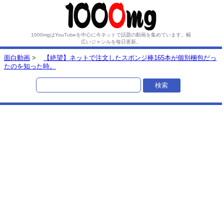
1000mgはYouTubeを中心に今ネットで話題の動画を集めています。
幅
広いジャンルを毎日更新。
面白動画
>
【絶望】ネットで注文したスポンジ棒165本が個別梱包だっ
たのを知った時。