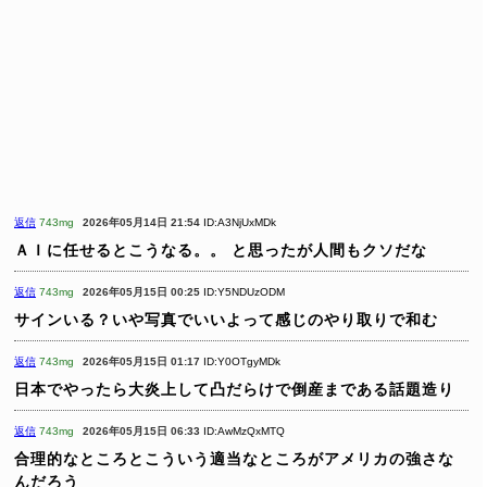
返信
743mg
2026年05月14日 21:54
ID:A3NjUxMDk
ＡＩに任せるとこうなる。。
と思ったが人間もクソだな
返信
743mg
2026年05月15日 00:25
ID:Y5NDUzODM
サインいる？いや写真でいいよって感じのやり取りで和む
返信
743mg
2026年05月15日 01:17
ID:Y0OTgyMDk
日本でやったら大炎上して凸だらけで倒産まである話題造り
返信
743mg
2026年05月15日 06:33
ID:AwMzQxMTQ
合理的なところとこういう適当なところがアメリカの強さな
んだろう