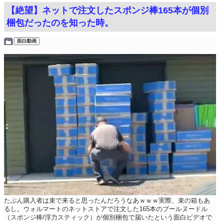
【絶望】ネットで注文したスポンジ棒165本が個別
梱包だったのを知った時。
面白動画
たぶん購入者は束で来ると思ったんだろうなあｗｗｗ実際、束の箱もあ
るし。ウォルマートのネットストアで注文した165本のプールヌードル
（スポンジ棒/浮力スティック）が個別梱包で届いたという面白ビデオで