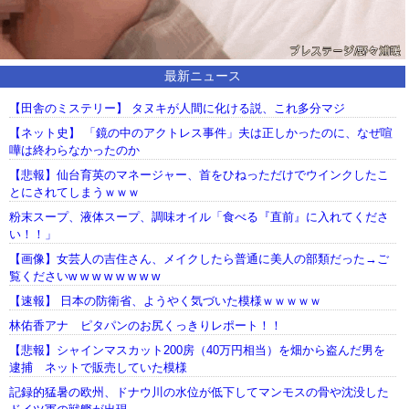
最新ニュース
【田舎のミステリー】 タヌキが人間に化ける説、これ多分マジ
【ネット史】 「鏡の中のアクトレス事件」夫は正しかったのに、なぜ喧
嘩は終わらなかったのか
【悲報】仙台育英のマネージャー、首をひねっただけでウインクしたこ
とにされてしまうｗｗｗ
粉末スープ、液体スープ、調味オイル「食べる『直前』に入れてくださ
い！！」
【画像】女芸人の吉住さん、メイクしたら普通に美人の部類だった→ご
覧くださいw w w w w w w w
【速報】 日本の防衛省、ようやく気づいた模様ｗｗｗｗｗ
林佑香アナ ピタパンのお尻くっきりレポート！！
【悲報】シャインマスカット200房（40万円相当）を畑から盗んだ男を
逮捕 ネットで販売していた模様
記録的猛暑の欧州、ドナウ川の水位が低下してマンモスの骨や沈没した