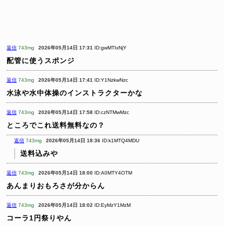
返信
743mg
2026年05月14日 17:31
ID:gwMTIxNjY
配管に使うスポンジ
返信
743mg
2026年05月14日 17:41
ID:Y1NzkwNzc
水泳や水中体操のインストラクターかな
返信
743mg
2026年05月14日 17:58
ID:czNTMwMzc
ところでこれ送料無料なの？
返信
743mg
2026年05月14日 18:36
ID:k1MTQ4MDU
送料込みや
返信
743mg
2026年05月14日 18:00
ID:A0MTY4OTM
あんまりおもろさが分からん
返信
743mg
2026年05月14日 18:02
ID:EyMzY1MzM
コーラ1円祭りやん