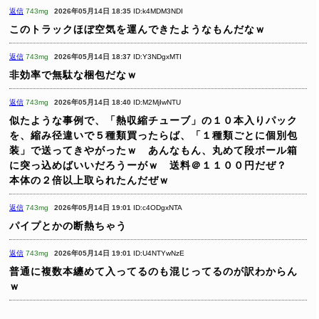
返信
743mg
2026年05月14日 18:35
ID:k4MDM3NDI
このトラックほぼ空気を運んできたようなもんだなｗ
返信
743mg
2026年05月14日 18:37
ID:Y3NDgxMTI
非効率で無駄な梱包だなｗ
返信
743mg
2026年05月14日 18:40
ID:M2MjIwNTU
似たような事例で、「熱収縮チューブ」の１０本入りパック
を、縮み径違いで５種類買ったらば、「１種類ごとに個別包
装」で送ってきやがったｗ あんなもん、丸めて段ボール箱
に突っ込めばいいだろうーがｗ 送料＠１１００円だぜ？
本体の２倍以上取られたんだぜｗ
返信
743mg
2026年05月14日 19:01
ID:c4ODgxNTA
パイプとかの断熱ちゃう
返信
743mg
2026年05月14日 19:01
ID:U4NTYwNzE
普通に複数本纏めて入ってるのも混じってるのが訳わからん
ｗ