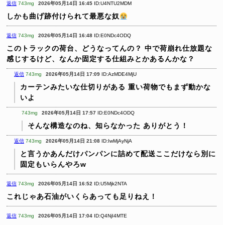
返信
743mg
2026年05月14日 16:45
ID:U4NTU2MDM
しかも曲げ跡付けられて最悪な奴
返信
743mg
2026年05月14日 16:48
ID:E0NDc4ODQ
このトラックの荷台、どうなってんの？
中で荷崩れ仕放題な
感じするけど、なんか固定する仕組みとかあるんかな？
返信
743mg
2026年05月14日 17:09
ID:AzMDE4MjU
カーテンみたいな仕切りがある
重い荷物でもまず動かな
いよ
743mg
2026年05月14日 17:57
ID:E0NDc4ODQ
そんな構造なのね、知らなかった
ありがとう！
返信
743mg
2026年05月14日 21:08
ID:IwMjAyNjA
と言うかあんだけパンパンに詰めて配送ここだけなら別に
固定もいらんやろw
返信
743mg
2026年05月14日 16:52
ID:U5Mjk2NTA
これじゃあ石油がいくらあっても足りねえ！
返信
743mg
2026年05月14日 17:04
ID:Q4NjI4MTE