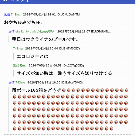
返信
743mg
2026年05月14日 16:01
ID:U5MzQwNTM
おやちゅみでちゅ。
返信
sky family park の動画が好き
2026年05月14日 16:07
ID:U5MjU4Nzg
明日はウクライナのプールです。
743mg
2026年05月14日 20:04
ID:I1NTM0ODY
エコロジーとは
出品者mg
2026年05月15日 06:58
ID:c2OTg5ODg
サイズが無い時は、違うサイズを送りつけてる
返信
743mg
2026年05月14日 16:50
ID:EzMzY5MDk
段ボール165箱をどうぞ