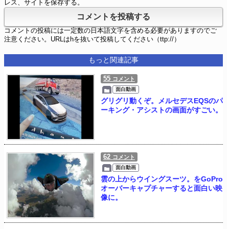
レス、サイトを保存する。
コメントの投稿には一定数の日本語文字を含める必要がありますのでご
注意ください。URLはhを抜いて投稿してください（ttp://）
もっと関連記事
55
コメント
面白動画
グリグリ動くぞ。メルセデスEQSのパ
ーキング・アシストの画面がすごい。
62
コメント
面白動画
雲の上からウイングスーツ。をGoPro
オーバーキャプチャーすると面白い映
像に。