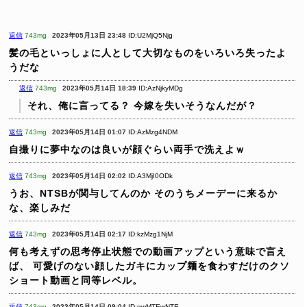
返信
743mg
2023年05月13日 23:48
ID:U2MjQ5Njg
髪の毛といっしょに人として大切なものをいろいろ失ったよ
うだな
返信
743mg
2023年05月14日 18:39
ID:AzNjkyMDg
それ、俺に言ってる？
今嫁を失いそうなんだが？
返信
743mg
2023年05月14日 01:07
ID:AzMzg4NDM
自撮りに夢中なのは良いが顔ぐらい両手で洗えよｗ
返信
743mg
2023年05月14日 02:02
ID:A3MjI0ODk
うお、NTSBが関与してんのか
そのうちメーデーに来るか
な、楽しみだ
返信
743mg
2023年05月14日 02:17
ID:kzMzg1NjM
何も考えずの思考停止状態での動画アップという意味で言え
ば、
可愛げのない顔したガキにカップ麺を食わすだけのクソ
ショート動画と同等レベル。
返信
743mg
2023年05月14日 09:04
ID:gwMTEwNTE