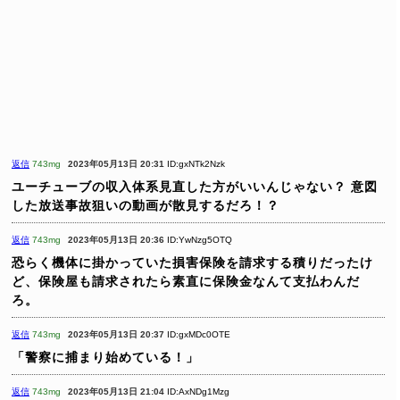
返信
743mg
2023年05月13日 20:31
ID:gxNTk2Nzk
ユーチューブの収入体系見直した方がいいんじゃない？
意図
した放送事故狙いの動画が散見するだろ！？
返信
743mg
2023年05月13日 20:36
ID:YwNzg5OTQ
恐らく機体に掛かっていた損害保険を請求する積りだったけ
ど、保険屋も請求されたら素直に保険金なんて支払わんだ
ろ。
返信
743mg
2023年05月13日 20:37
ID:gxMDc0OTE
「警察に捕まり始めている！」
返信
743mg
2023年05月13日 21:04
ID:AxNDg1Mzg