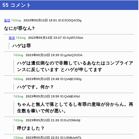
55
コメント
返信
743mg
2023年05月13日 19:01
ID:E3ODQ4ODg
なにが罪なん?
返信
743mg
2023年05月13日 19:27
ID:AyMTc5Nzk
ハゲは罪
743mg
2023年05月13日 19:35
ID:gyNzQ3ODA
ハゲは遺伝病なので非難しているあなたはコンプライア
ンスに反しています
とハゲが申してます
743mg
2023年05月13日 19:48
ID:QxMjE2NDg
ハゲです。何か？
743mg
2023年05月13日 19:50
ID:QxMjE4NzI
ちゃんと無人で落としてるし有罪の意味が分からん。再
生数を稼いで何が悪い。
743mg
2023年05月13日 21:20
ID:ExODMxNjI
呼びました？
743mg
2023年05月13日 22:01
ID:U3MjUwNTk