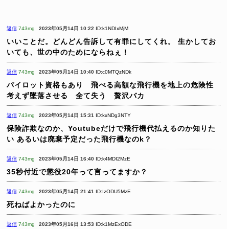
返信
743mg
2023年05月14日 10:22
ID:k1NDIxMjM
いいことだ。どんどん告訴して有罪にしてくれ。
生かしてお
いても、世の中のためにならねぇ！
返信
743mg
2023年05月14日 10:40
ID:c0MTQzNDk
パイロット資格もあり 飛べる高額な飛行機を地上の危険性
考えず墜落させる 全て失う 贅沢バカ
返信
743mg
2023年05月14日 15:31
ID:kxNDg3NTY
保険詐欺なのか、Youtubeだけで飛行機代払えるのか知りた
い
あるいは廃棄予定だった飛行機なのk？
返信
743mg
2023年05月14日 16:40
ID:k4MDI2MzE
35秒付近で懲役20年って言ってますか？
返信
743mg
2023年05月14日 21:41
ID:IzODU5MzE
死ねばよかったのに
返信
743mg
2023年05月16日 13:53
ID:k1MzExODE