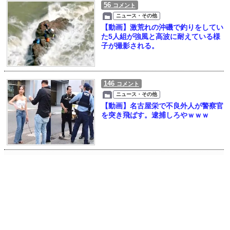
56
コメント
ニュース・その他
【動画】激荒れの沖磯で釣りをしてい
た5人組が強風と高波に耐えている様
子が撮影される。
146
コメント
ニュース・その他
【動画】名古屋栄で不良外人が警察官
を突き飛ばす。逮捕しろやｗｗｗ