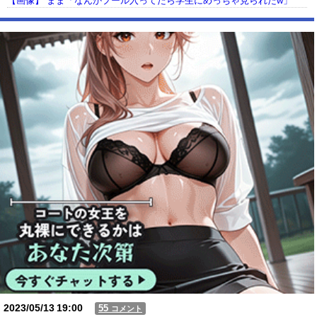
【画像】 まま「なんかプール入ってたら学生にめっちゃ見られたw」
【動画】USJの禁止エリアに子どもたちが続々乱入 → スタッフが注意し
ても止まらない事態に
Powered by livedoor 相互RSS
2023/05/13
19:00
55
コメント