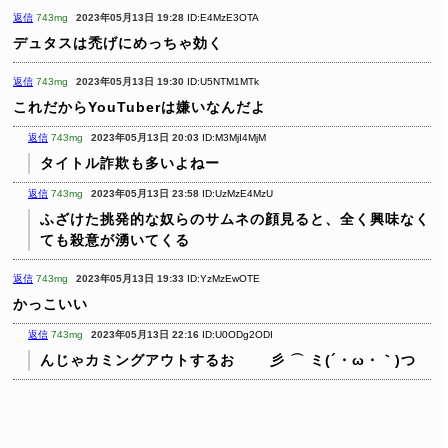
返信
743mg
2023年05月13日 19:28
ID:E4MzE3OTA
デュタスは禿げにめっちゃ効く
返信
743mg
2023年05月13日 19:30
ID:U5NTM1MTk
これだからYouTuberは嫌いなんだよ
返信
743mg
2023年05月13日 20:03
ID:M3MjI4MjM
タイトル詐欺も多いよねー
返信
743mg
2023年05月13日 23:58
ID:UzMzE4MzU
ふざけた挑発的な奴らのサムネの顔見ると、全く興味なく
ても殺意が湧いてくる
返信
743mg
2023年05月13日 19:33
ID:YzMzEwOTE
かっこいい
返信
743mg
2023年05月13日 22:16
ID:U0ODg2ODI
んじゃカミングアウトするお 彡 ⌒ ミ(´・ω・｀)つ