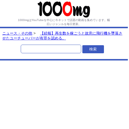
1000mgはYouTubeを中心に今ネットで話題の動画を集めています。
幅
広いジャンルを毎日更新。
ニュース・その他
>
【続報】再生数を稼ごうと故意に飛行機を墜落さ
せたユーチューバーが有罪を認める。