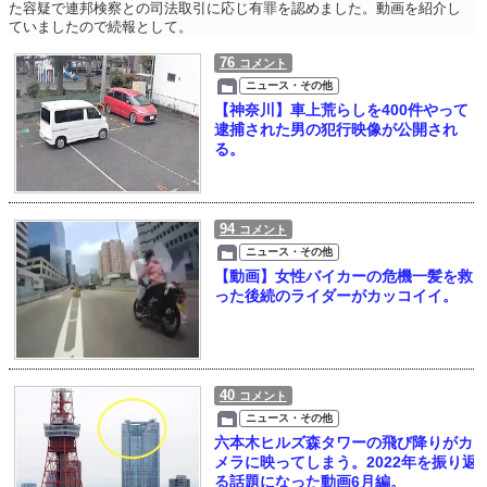
た容疑で連邦検察との司法取引に応じ有罪を認めました。動画を紹介し
ていましたので続報として。
76
コメント
ニュース・その他
【神奈川】車上荒らしを400件やって
逮捕された男の犯行映像が公開され
る。
94
コメント
ニュース・その他
【動画】女性バイカーの危機一髪を救
った後続のライダーがカッコイイ。
40
コメント
ニュース・その他
六本木ヒルズ森タワーの飛び降りがカ
メラに映ってしまう。2022年を振り返
る話題になった動画6月編。