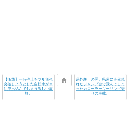
【衝撃】一時停止をフル無視
県外殺しの罠。県道に突然現
突破しようとした自転車が車
れたジャンプ台で飛んでしま
に突っ込んでしまう激しい事
ったカローラーツーリング乗
故。
りの車載。