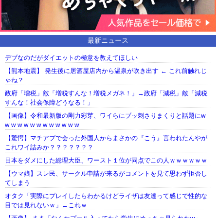
最新ニュース
デブなのだがダイエットの極意を教えてほしい
【熊本地震】 発生後に居酒屋店内から温泉が吹き出す ← これ前触れじ
ゃね？
政府「増税」敵「増税すんな！増税メガネ！」→政府「減税」敵「減税
すんな！社会保障どうなる！」
【画像】令和最新版の剛力彩芽、ワイらにブッ刺さりまくりと話題にw
w w w w w w w w w w w w
【驚愕】マチアプで会った外国人からまさかの『こう』言われたんやが
これワイ詰みか？？？？？？？
日本をダメにした総理大臣、ワースト１位が同点でこの人ｗｗｗｗｗｗ
【ウマ娘】スレ民、サークル申請が来るがコメントを見て思わず拒否し
てしまう
オタク「実際にプレイしたらわかるけどライザは友達って感じで性的な
目では見れないｗ」←これｗ