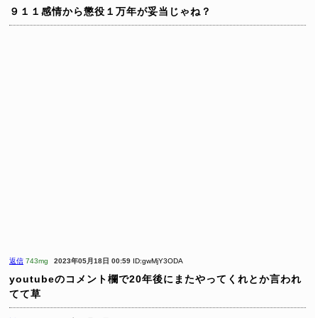
９１１感情から懲役１万年が妥当じゃね？
返信
743mg
2023年05月18日 00:59
ID:gwMjY3ODA
youtubeのコメント欄で20年後にまたやってくれとか言われ
てて草