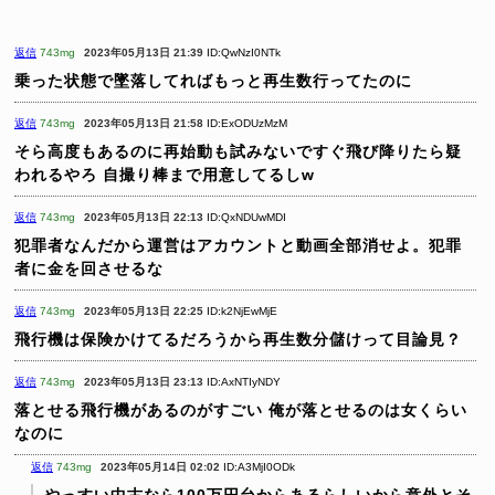
返信
743mg
2023年05月13日 21:39
ID:QwNzI0NTk
乗った状態で墜落してればもっと再生数行ってたのに
返信
743mg
2023年05月13日 21:58
ID:ExODUzMzM
そら高度もあるのに再始動も試みないですぐ飛び降りたら疑
われるやろ
自撮り棒まで用意してるしw
返信
743mg
2023年05月13日 22:13
ID:QxNDUwMDI
犯罪者なんだから運営はアカウントと動画全部消せよ。犯罪
者に金を回させるな
返信
743mg
2023年05月13日 22:25
ID:k2NjEwMjE
飛行機は保険かけてるだろうから再生数分儲けって目論見？
返信
743mg
2023年05月13日 23:13
ID:AxNTIyNDY
落とせる飛行機があるのがすごい
俺が落とせるのは女くらい
なのに
返信
743mg
2023年05月14日 02:02
ID:A3MjI0ODk