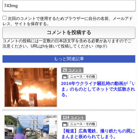
次回のコメントで使用するためブラウザーに自分の名前、メールアド
レス、サイトを保存する。
コメントの投稿には一定数の日本語文字を含める必要がありますのでご
注意ください。URLはhを抜いて投稿してください（ttp://）
もっと関連記事
29
コメント
ニュース・その他
2014年ウクライナ騒乱時の動画が「い
ま」のものとしてネットで大拡散され
る。
114
コメント
ニュース・その他
【報道】広島電鉄、撮り鉄たちの罠に
まんまと嵌められてしまう。