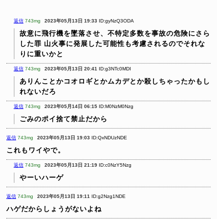
返信
743mg
2023年05月13日 19:33
ID:gyNzQ3ODA
故意に飛行機を墜落させ、不特定多数を事故の危険にさら
した罪
山火事に発展した可能性も考慮されるのでそれな
りに重いかと
返信
743mg
2023年05月13日 20:41
ID:g3NTc0MDI
ありんことかコオロギとかムカデとか殺しちゃったかもし
れないだろ
返信
743mg
2023年05月14日 06:15
ID:M0NzM0Nzg
ごみのポイ捨て禁止だから
返信
743mg
2023年05月13日 19:03
ID:QxNDUzNDE
これもワイやで。
返信
743mg
2023年05月13日 21:19
ID:c0NzY5Nzg
やーいハーゲ
返信
743mg
2023年05月13日 19:11
ID:g2Nzg1NDE
ハゲだからしょうがないよね