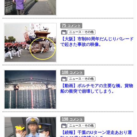
75
コメント
ニュース・その他
【大阪】市制80周年だんじりパレード
で起きた事故の映像。
108
コメント
ニュース・その他
【動画】ボルチモアの主要な橋。貨物
船の衝突で崩壊してしまう。
198
コメント
ニュース・その他
【続報】千葉のUターン逆走あおり運