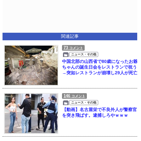
関連記事
73
コメント
ニュース・その他
中国北部の山西省で80歳になったお爺
ちゃんの誕生日会をレストランで祝う
→突如レストランが崩壊し29人が死亡
146
コメント
ニュース・その他
【動画】名古屋栄で不良外人が警察官
を突き飛ばす。逮捕しろやｗｗｗ