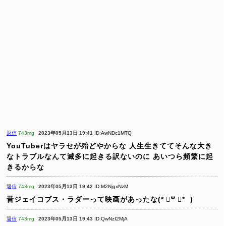
返信
743mg
2023年05月13日 19:41
ID:AwNDc1MTQ
YouTuberはヤラセが殆どやからな
人生生きててそんな大き
なトラブルなんて滅多に起きる訳ないのに
あいつら頻繁に起
きるからな
返信
743mg
2023年05月13日 19:42
ID:M2NjgxNzM
昔ジェイコブス・ラダーって映画があったな(* ॑꒳ ॑* )
返信
743mg
2023年05月13日 19:43
ID:QwNzI2MjA