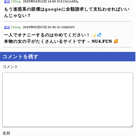
返信
743mg
2025年04月13日 14:08
ID:E1NzUxMDg
もう迷惑系の賠償はgoogleに全額請求して支払わせればいい
んじゃない？
返信
743mg
2025年05月07日 02:36
ID:c5MjI4NTc
一人でオナニーするのはやめてください！
本物の女の子がたくさんいるサイトです – 𝐍𝐔𝟒.𝐅𝐔𝐍
コメントを残す
コメント
名前