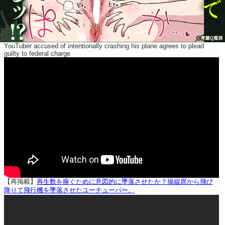
YouTuber accused of intentionally crashing his plane agrees to plead
guilty to federal charge
【再掲載】
再生数を稼ぐために意図的に墜落させたか？操縦席から飛び
降りて飛行機を墜落させたユーチューバー。