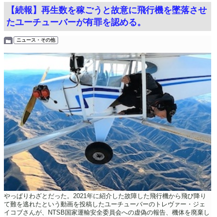
【続報】再生数を稼ごうと故意に飛行機を墜落させ
たユーチューバーが有罪を認める。
ニュース・その他
やっぱりわざとだった。2021年に紹介した故障した飛行機から飛び降り
て難を逃れたという動画を投稿したユーチューバーのトレヴァー・ジェ
イコブさんが、NTSB国家運輸安全委員会への虚偽の報告、機体を廃棄し