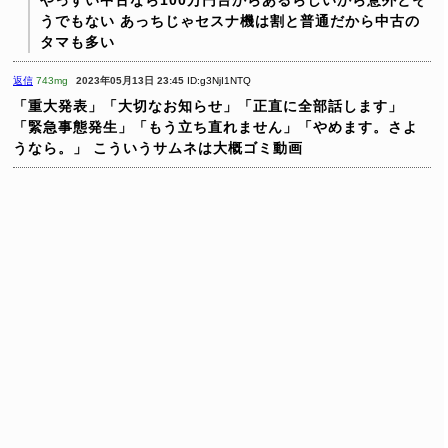
やっすい中古なら100万円台からあるらしいから意外とそ
うでもない
あっちじゃセスナ機は割と普通だから中古の
タマも多い
返信
743mg
2023年05月13日 23:45
ID:g3NjI1NTQ
「重大発表」「大切なお知らせ」「正直に全部話します」
「緊急事態発生」「もう立ち直れません」「やめます。さよ
うなら。」
こういうサムネは大概ゴミ動画