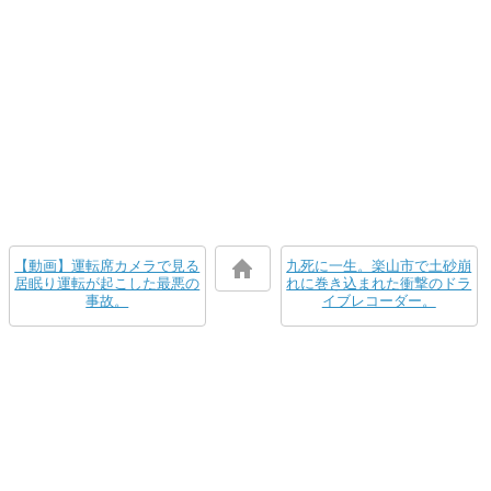
【動画】運転席カメラで見る
九死に一生。楽山市で土砂崩
居眠り運転が起こした最悪の
れに巻き込まれた衝撃のドラ
事故。
イブレコーダー。