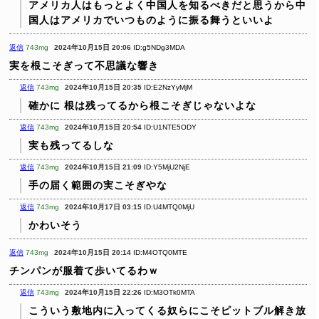
アメリカ人はもっとよく中国人を知るべきだと思うから中
国人はアメリカでいつものように振る舞うといいよ
返信
743mg
2024年10月15日 20:06
ID:g5NDg3MDA
実を根こそぎって不思議な響き
返信
743mg
2024年10月15日 20:35
ID:E2NzYyMjM
確かに
根は残ってるから根こそぎじゃないよな
返信
743mg
2024年10月15日 20:54
ID:U1NTE5ODY
実も残ってるしな
返信
743mg
2024年10月15日 21:09
ID:Y5MjU2NjE
手の届く範囲の実こそぎやな
返信
743mg
2024年10月17日 03:15
ID:U4MTQ0MjU
かわいそう
返信
743mg
2024年10月15日 20:14
ID:M4OTQ0MTE
チンパンが服着て歩いてるわｗ
返信
743mg
2024年10月15日 22:26
ID:M3OTk0MTA
こういう敷地内に入ってくる奴らにこそピットブル解き放