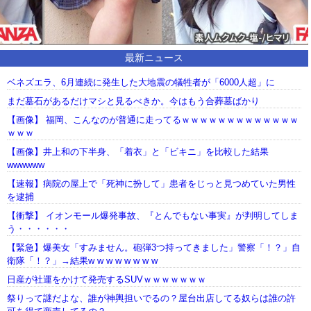
最新ニュース
ベネズエラ、6月連続に発生した大地震の犠牲者が「6000人超」に
まだ墓石があるだけマシと見るべきか。今はもう合葬墓ばかり
【画像】 福岡、こんなのが普通に走ってるｗｗｗｗｗｗｗｗｗｗｗｗｗ
ｗｗｗ
【画像】井上和の下半身、「着衣」と「ビキニ」を比較した結果
wwwwww
【速報】病院の屋上で「死神に扮して」患者をじっと見つめていた男性
を逮捕
【衝撃】 イオンモール爆発事故、『とんでもない事実』が判明してしま
う・・・・・・
【緊急】爆美女「すみません。砲弾3つ持ってきました」警察「！？」自
衛隊「！？」→結果w w w w w w w w
日産が社運をかけて発売するSUVｗｗｗｗｗｗｗ
祭りって謎だよな、誰が神輿担いでるの？屋台出店してる奴らは誰の許