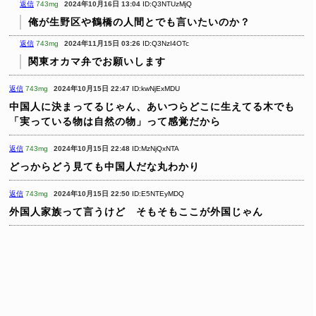
返信
743mg
2024年10月16日 13:04
ID:Q3NTUzMjQ
俺が生野区や鶴橋の人間とでも言いたいのか？
返信
743mg
2024年11月15日 03:26
ID:Q3NzI4OTc
関東オカマ弁でお願いします
返信
743mg
2024年10月15日 22:47
ID:kwNjExMDU
中国人に決まってるじゃん、あいつらどこに生えてる木でも
「実っている物は自然の物」って感覚だから
返信
743mg
2024年10月15日 22:48
ID:MzNjQxNTA
どっからどう見ても中国人だな丸わかり
返信
743mg
2024年10月15日 22:50
ID:E5NTEyMDQ
外国人家族って言うけど そもそもここが外国じゃん