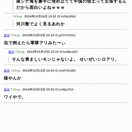
南シナ海を勝手に埋め立てて中国の領土って主張するん
だから面白いよねｗｗｗ
743mg
2024年10月16日 10:02
ID:A4NjU4MzI
河川敷でよく見るあれか
返信
743mg
2024年10月15日 20:23
ID:g5NTI3ODU
虫で例えたら軍隊アリみた〜ぃ
返信
743mg
2024年10月15日 23:19
ID:kwMjcwNjY
そんな勇ましいモンじゃないよ。
せいぜいシロアリ。
返信
743mg
2024年10月15日 20:25
ID:UxMTMxMDI
猿やんか
返信
743mg
2024年10月15日 20:30
ID:kzMjIyODA
ワイやで。