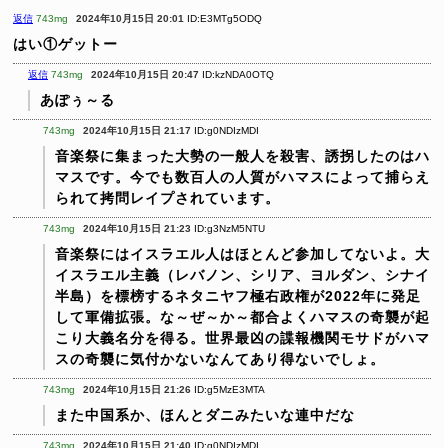
返信
743mg
2024年10月15日 20:01
ID:E3MTg5ODQ
はい①ゲットー
返信
743mg
2024年10月15日 20:47
ID:kzNDA0OTQ
あぽぅ～る
743mg
2024年10月15日 21:17
ID:g0NDIzMDI
音楽祭に集まった大勢の一般人を殺害、誘拐したのはハ
マスです。今でも数百人の人質がハマスによって捕らえ
られて拷問レイプされています。
743mg
2024年10月15日 21:23
ID:g3NzM5NTU
音楽祭にはイスラエル人はほとんど参加してないよ。大
イスラエル主義（レバノン、シリア、ヨルダン、シナイ
半島）を標榜するネタニヤフ極右政権が2022年に発足
して軍備拡張。な～ぜ～か～都合よくハマスの奇襲が起
こり大義名分を得る。世界最凶の諜報機関モサドがハマ
スの奇襲に気付かないなんてあり得ないでしょ。
743mg
2024年10月15日 21:26
ID:g5MzE3MTA
また中国系か、ほんとダニみたいな連中だな
743mg
2024年10月15日 21:40
ID:g0NDIzMDI