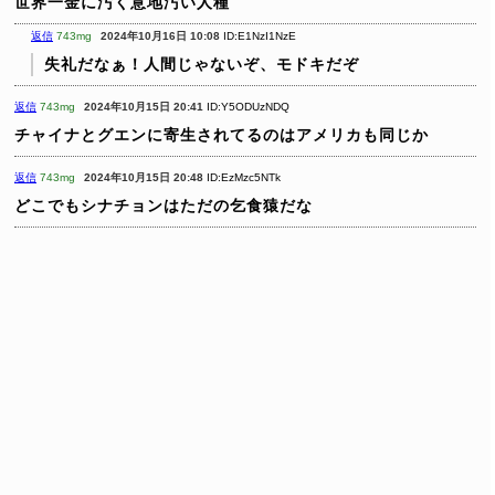
世界一金に汚く意地汚い人種
返信
743mg
2024年10月16日 10:08
ID:E1NzI1NzE
失礼だなぁ！人間じゃないぞ、モドキだぞ
返信
743mg
2024年10月15日 20:41
ID:Y5ODUzNDQ
チャイナとグエンに寄生されてるのはアメリカも同じか
返信
743mg
2024年10月15日 20:48
ID:EzMzc5NTk
どこでもシナチョンはただの乞食猿だな