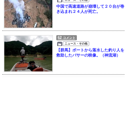
中国で高速道路が崩壊して２０台が巻
き込まれ２４人が死亡。
62
コメント
ニュース・その他
【群馬】ボートから落水した釣り人を
救助したバサーの映像。（神流湖）