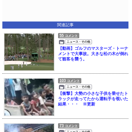
関連記事
55
コメント
ニュース・その他
【動画】ゴルフのマスターズ・トーナ
メントで大事故。大きな松の木が倒れ
て観客を襲う。
103
コメント
ニュース・その他
【衝撃】大勢の小さな子供を乗せたト
ラックが走ってたから運転手を覗いた
結果・・・ ※更新
73
コメント
ニュース・その他