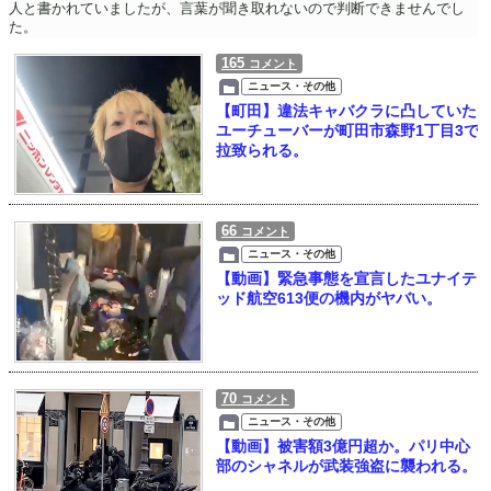
人と書かれていましたが、言葉が聞き取れないので判断できませんでし
た。
165
コメント
ニュース・その他
【町田】違法キャバクラに凸していた
ユーチューバーが町田市森野1丁目3で
拉致られる。
66
コメント
ニュース・その他
【動画】緊急事態を宣言したユナイテ
ッド航空613便の機内がヤバい。
70
コメント
ニュース・その他
【動画】被害額3億円超か。パリ中心
部のシャネルが武装強盗に襲われる。