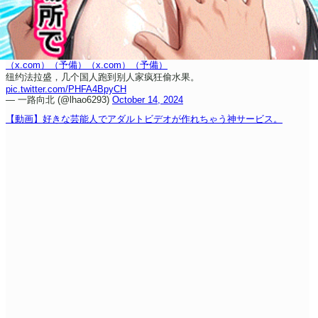
（x.com）
（予備）
（x.com）
（予備）
纽约法拉盛，几个国人跑到别人家疯狂偷水果。
pic.twitter.com/PHFA4BpyCH
— 一路向北 (@lhao6293)
October 14, 2024
【動画】好きな芸能人でアダルトビデオが作れちゃう神サービス。