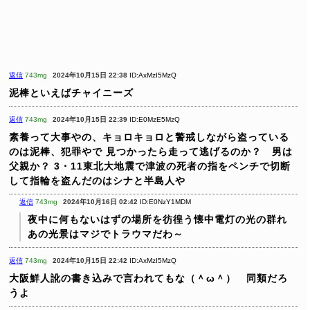
返信
743mg
2024年10月15日 22:38
ID:AxMzI5MzQ
泥棒といえばチャイニーズ
返信
743mg
2024年10月15日 22:39
ID:E0MzE5MzQ
素養って大事やの、キョロキョロと警戒しながら盗っている
のは泥棒、犯罪やで
見つかったら走って逃げるのか？ 男は
父親か？
3・11東北大地震で津波の死者の指をペンチで切断
して指輪を盗んだのはシナと半島人や
返信
743mg
2024年10月16日 02:42
ID:E0NzY1MDM
夜中に何もないはずの場所を彷徨う懐中電灯の光の群れ
あの光景はマジでトラウマだわ～
返信
743mg
2024年10月15日 22:42
ID:AxMzI5MzQ
大阪鮮人訛の書き込みで言われてもな（＾ω＾） 同類だろ
うよ