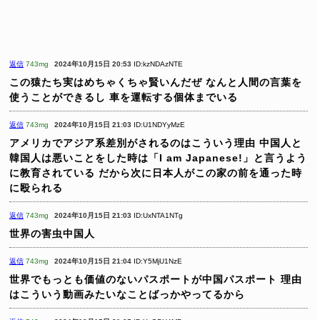
返信
743mg
2024年10月15日 20:53
ID:kzNDAzNTE
この猿たち実はめちゃくちゃ賢いんだぜ
なんと人間の言葉を
使うことができるし
車を運転する個体までいる
返信
743mg
2024年10月15日 21:03
ID:U1NDYyMzE
アメリカでアジア系差別がされるのはこういう理由
中国人と
韓国人は悪いことをした時は「I am Japanese!」と言うよう
に教育されている
だから次に日本人がこの家の前を通った時
に殴られる
返信
743mg
2024年10月15日 21:03
ID:UxNTA1NTg
世界の害虫中国人
返信
743mg
2024年10月15日 21:04
ID:Y5MjU1NzE
世界でもっとも価値のないパスポートが中国パスポート
理由
はこういう動画みたいなことばっかやってるから