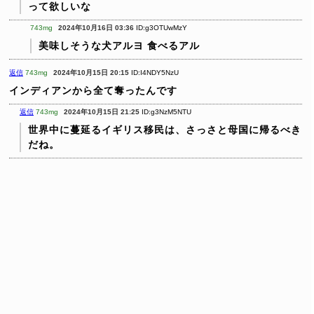
って欲しいな
743mg
2024年10月16日 03:36
ID:g3OTUwMzY
美味しそうな犬アルヨ
食べるアル
返信
743mg
2024年10月15日 20:15
ID:I4NDY5NzU
インディアンから全て奪ったんです
返信
743mg
2024年10月15日 21:25
ID:g3NzM5NTU
世界中に蔓延るイギリス移民は、さっさと母国に帰るべき
だね。