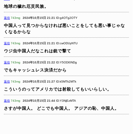
地球の穢れ厄災民族。
返信
743mg
2024年10月15日 21:21
ID:g4OTg2OTY
中国人って見つからなければ悪いことをしても悪い事じゃな
くなるからな
返信
743mg
2024年10月15日 21:21
ID:cwODUyNTU
ウジ虫中国人だなこれは銃で撃て
返信
743mg
2024年10月15日 21:22
ID:Y5ODI0NDg
でもキャッシュレス決済だから
返信
743mg
2024年10月15日 21:27
ID:k5MTk2MTk
こういうのってアメリカでは射殺してもいいらしい。
返信
743mg
2024年10月15日 21:44
ID:Y3NjEzMTA
さすが中国人。
どこでも中国人。
アジアの恥、中国人。