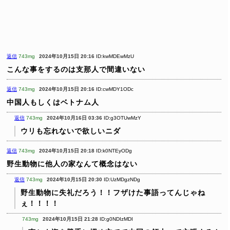
返信
743mg
2024年10月15日 20:16
ID:kwMDEwMzU
こんな事をするのは支那人で間違いない
返信
743mg
2024年10月15日 20:16
ID:cwMDY1ODc
中国人もしくはベトナム人
返信
743mg
2024年10月16日 03:36
ID:g3OTUwMzY
ウリも忘れないで欲しいニダ
返信
743mg
2024年10月15日 20:18
ID:k0NTEyODg
野生動物に他人の家なんて概念はない
返信
743mg
2024年10月15日 20:30
ID:UzMDgzNDg
野生動物に失礼だろう！！フザけた事語ってんじゃね
ぇ！！！！
743mg
2024年10月15日 21:28
ID:g0NDIzMDI