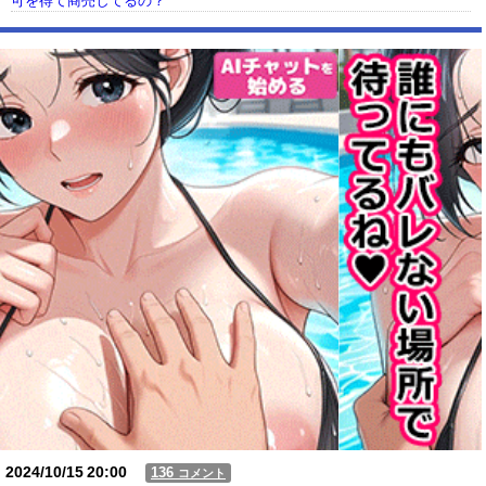
可を得て商売してるの？
【動画】USJの禁止エリアに子どもたちが続々乱入 → スタッフが注意し
ても止まらない事態に
Powered by livedoor 相互RSS
2024/10/15
20:00
136
コメント