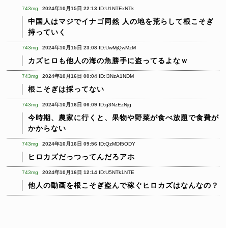
743mg
2024年10月15日 22:13
ID:U1NTExNTk
中国人はマジでイナゴ同然
人の地を荒らして根こそぎ
持っていく
743mg
2024年10月15日 23:08
ID:UwMjQwMzM
カズヒロも他人の海の魚勝手に盗ってるよなｗ
743mg
2024年10月16日 00:04
ID:I3NzA1NDM
根こそぎは採ってない
743mg
2024年10月16日 06:09
ID:g3NzEzNjg
今時期、農家に行くと、果物や野菜が食べ放題で食費が
かからない
743mg
2024年10月16日 09:56
ID:QzMDI5ODY
ヒロカズだっつってんだろアホ
743mg
2024年10月16日 12:14
ID:U5NTk1NTE
他人の動画を根こそぎ盗んで稼ぐヒロカズはなんなの？