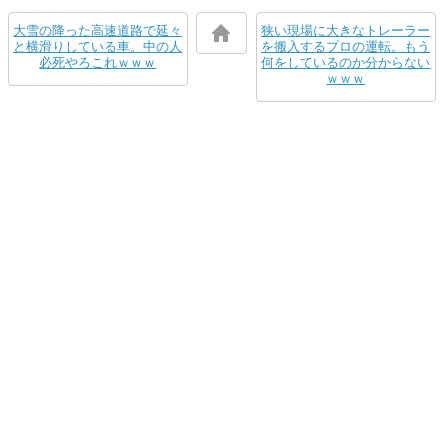
大雪の降った高速道路で延々
狭い現場に大きなトレーラー
と横滑りしている車。中の人
を搬入するプロの運転。もう
必死やろこれｗｗｗ
何をしているのか分からない
ｗｗｗ