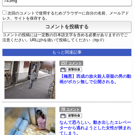
次回のコメントで使用するためブラウザーに自分の名前、メールアド
レス、サイトを保存する。
コメントの投稿には一定数の日本語文字を含める必要がありますのでご
注意ください。URLはhを抜いて投稿してください（ttp://）
もっと関連記事
157
コメント
衝撃映像
【極悪】西成の放火殺人容疑の男の動
画がボカシ無しで公開される。
78
コメント
衝撃映像
なんて恐ろしい。動き出したエレベー
ターから逃れようとした女性が挟まれ
てしまう。