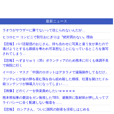
最新ニュース
ラオウがサウザーに勝てないって信じられないんだが…
ヒコロヒー コンビニで割引おにぎりは〝絶対買わない〟理由
【悲報】パパ活疑惑のおじさん、待ち合わせに写真と違う女が来たので
逃げようとするも眼鏡を奪われ可哀想なことになっているところを激写
されてしまう…
【悲報】へずまりゅう（35）ボランティアのため熊本に行くも体調不良
で病院に行く
イーロン・マスク「中国のロボットはデタラメで遠隔操作してるだけ」
フジテレビが金の卵を産む鶏を自ら絞め殺した模様、社運を賭けたドル
箱コンテンツが御蔵入りになってしまい……
【画像】どのくノ一を快楽責めしたいｗｗｗｗｗ
熊本県知事の要請をガン無視したTBS、避難所に取材班が押し入ってプ
ライバシーに全く配慮しない報道を……
【悲報】 ロシアさん、ついに国民の財産を没収しはじめる