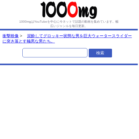
1000mgはYouTubeを中心に今ネットで話題の動画を集めています。
幅
広いジャンルを毎日更新。
衝撃映像
>
泥酔してグロッキー状態な男を巨大ウォータースライダー
に突き落とす極悪な男たち。