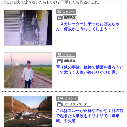
よると自力で泳ぎ着いたらしいけど下手したら死ぬぞこれ。
90
コメント
衝撃映像
エスカレーターに乗ったおばあちゃ
ん、何故かこうなってしまう・・・
78
コメント
衝撃映像
写り鉄の事故。線路で動画を撮ろうと
して危うく人生が終わりかけた男。
174
コメント
ドライブレコーダー
これはスルーが正解なのかな？目の前
で起きた大事故をギリギリで回避車
載。中央道