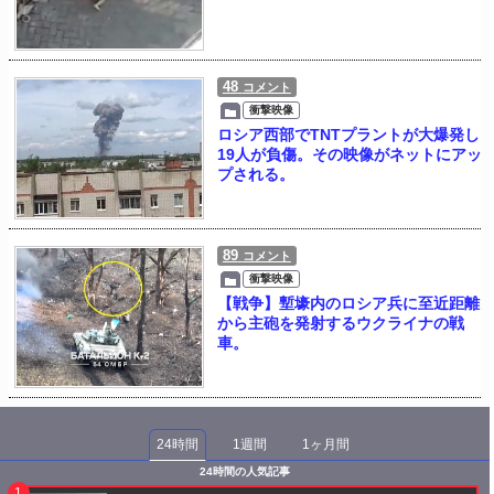
48
コメント
衝撃映像
ロシア西部でTNTプラントが大爆発し
19人が負傷。その映像がネットにアッ
プされる。
89
コメント
衝撃映像
【戦争】塹壕内のロシア兵に至近距離
から主砲を発射するウクライナの戦
車。
24時間
1週間
1ヶ月間
24時間の人気記事