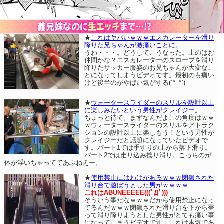
★
これはヤバいｗｗｗエスカレーターを滑り
降りた兄ちゃんが激痛いことに。
うわ・・・。どうしてこうなった。上のはお
仲間かな？エスカレーターのスロープを滑り
降りたサッカー服姿のお兄ちゃんが大変なこ
とになってしまうビデオです。最初のも痛い
けど後半のがやばい気がする(´°_°`)
★
ウォータースライダーのスリルを設計以上
に楽しみたいという男性がクレイジー。
ちょっと待て。まずなんだよこの角度はｗｗ
ｗウォータースライダーのスリルをアトラク
ションの設計以上に楽しもう！という男性が
クレイジーだと話題になっていたビデオで
す。パート1では手すりの上から落下滑り。
パート2では走り込み捻り滑り。こっちのが
体が浮いちゃっててあぶねえー。
★
使用禁止にはわけがあるｗｗｗ閉鎖された
滑り台で遊ぼうとした男がｗｗｗｗ
これはABUNEEEEE(((ﾟДﾟ)))
そういう事だなｗｗｗだから使用禁止になっ
てるんだｗｗｗ閉鎖された滑り台を下から登
って滑り降りようとした男性がとても痛い事
になってしまうビデオです。これは本気であ