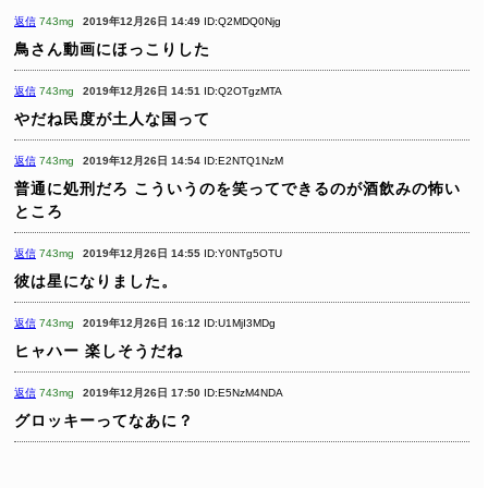
返信
743mg
2019年12月26日 14:49
ID:Q2MDQ0Njg
鳥さん動画にほっこりした
返信
743mg
2019年12月26日 14:51
ID:Q2OTgzMTA
やだね民度が土人な国って
返信
743mg
2019年12月26日 14:54
ID:E2NTQ1NzM
普通に処刑だろ
こういうのを笑ってできるのが酒飲みの怖い
ところ
返信
743mg
2019年12月26日 14:55
ID:Y0NTg5OTU
彼は星になりました。
返信
743mg
2019年12月26日 16:12
ID:U1MjI3MDg
ヒャハー
楽しそうだね
返信
743mg
2019年12月26日 17:50
ID:E5NzM4NDA
グロッキーってなあに？