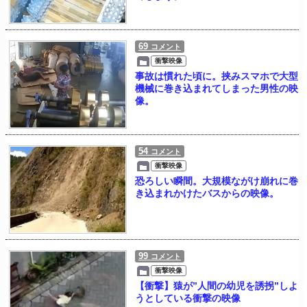
69
コメント
衝撃映像
事故は慣れた頃に。挟みスマホで大型
機械に巻き込まれてしまった男性の映
像。
54
コメント
衝撃映像
恐ろしい瞬間。大規模ながけ崩れに巻
き込まれかけたバスからの映像。
99
コメント
衝撃映像
【衝撃】猿が”人間の幼児を誘拐”しよ
うとしている衝撃の映像