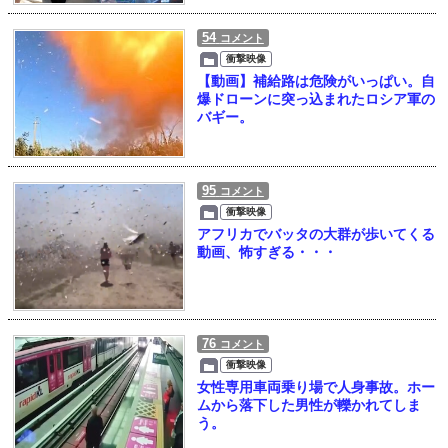
54
コメント
衝撃映像
【動画】補給路は危険がいっぱい。自
爆ドローンに突っ込まれたロシア軍の
バギー。
95
コメント
衝撃映像
アフリカでバッタの大群が歩いてくる
動画、怖すぎる・・・
76
コメント
衝撃映像
女性専用車両乗り場で人身事故。ホー
ムから落下した男性が轢かれてしま
う。