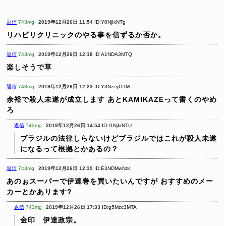
返信
743mg
2019年12月26日 11:54
ID:Y0NjIxNTg
リハビリクリニックのやる事を信ずるか否か。
返信
743mg
2019年12月26日 12:18
ID:A1NDA3MTQ
楽しそうで草
返信
743mg
2019年12月26日 12:23
ID:Y3NzcyOTM
余裕で殺人未遂が成立します
あとKAMIKAZEって書くのやめ
ろ
返信
743mg
2019年12月26日 14:54
ID:I1NjIxNTU
ブラジルの法律しらないけどブラジルではこれが殺人未遂
になるって根拠とかあるの？
返信
743mg
2019年12月26日 12:39
ID:E3NDMwNzc
あのぉスーパーで伊達巻を買いたいんですが
おすすめのメー
カーとかあります?
返信
743mg
2019年12月26日 17:33
ID:g5Mzc3MTA
金印 伊達政宗。