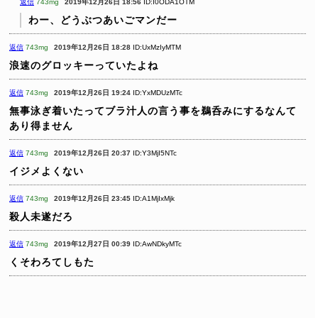
返信
743mg
2019年12月26日 18:56
ID:I0ODA1OTM
わー、どうぶつあいごマンだー
返信
743mg
2019年12月26日 18:28
ID:UxMzIyMTM
浪速のグロッキーっていたよね
返信
743mg
2019年12月26日 19:24
ID:YxMDUzMTc
無事泳ぎ着いたってブラ汁人の言う事を鵜呑みにするなんて
あり得ません
返信
743mg
2019年12月26日 20:37
ID:Y3MjI5NTc
イジメよくない
返信
743mg
2019年12月26日 23:45
ID:A1MjIxMjk
殺人未遂だろ
返信
743mg
2019年12月27日 00:39
ID:AwNDkyMTc
くそわろてしもた