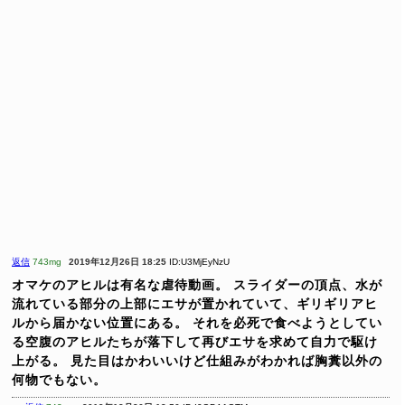
返信
743mg
2019年12月26日 18:25
ID:U3MjEyNzU
オマケのアヒルは有名な虐待動画。
スライダーの頂点、水が
流れている部分の上部にエサが置かれていて、ギリギリアヒ
ルから届かない位置にある。
それを必死で食べようとしてい
る空腹のアヒルたちが落下して再びエサを求めて自力で駆け
上がる。
見た目はかわいいけど仕組みがわかれば胸糞以外の
何物でもない。