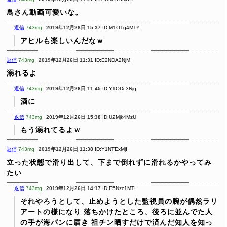
鳥さん動画可愛いな。
返信
743mg
2019年12月28日 15:37
ID:M1OTg4MTY
アヒルも楽しいんだなｗ
返信
743mg
2019年12月26日 11:31
ID:E2NDA2NjM
溺れるよ
返信
743mg
2019年12月26日 11:45
ID:Y1ODc3Njg
酒に
返信
743mg
2019年12月26日 15:38
ID:U2Mjk4MzU
もう溺れてるよｗ
返信
743mg
2019年12月26日 11:38
ID:Y1NTExMjI
立った状態で滑り出して、下まで倒れずに滑れるかやってみ
たい
返信
743mg
2019年12月26日 14:17
ID:E5Nzc1MTI
それやろうとして、止めようとした監視員の腕が偶然ラリ
アートの様になり
落ちかけたところ、後ろに並んでた人
の手が海パンに届き
祖チン晒すだけで済んだ知人を知っ