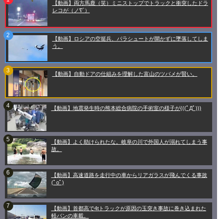
【動画】両方馬鹿（笑）ミニストップでトラックと衝突したドラ
レコが（ノ∇`）
【動画】ロシアの空挺兵、パラシュートが開かずに墜落してしま
う。
【動画】自動ドアの仕組みを理解した富山のツバメが賢い。
【動画】地震発生時の熊本総合病院の手術室の様子が(((ﾟДﾟ)))
【動画】よく助けられたな。岐阜の川で外国人が溺れてしまう事
故。
【動画】高速道路を走行中の車からリアガラスが飛んでくる事故
(ﾟoﾟ)
【動画】首都高で4tトラックが原因の玉突き事故に巻き込まれた
軽バンの車載。