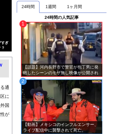
24時間
1週間
1ヶ月間
24時間の人気記事
グすぎ
？？
ｗ
【話題】河内長野市で警官が包丁男に発
砲したシーンのモザ無し映像が公開され
る。
座る通
成区に
を外国
能性が
【動画】メキシコのインフルエンサー、
ライブ配信中に襲撃されて死亡。