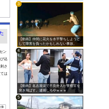
た
【動画】仲間に花火を水平撃ちしようと
して障害を負ったかもしれない事故。
セン
飛び込
き刺さ
っては
【動画】名古屋栄で不良外人が警察官を
突き飛ばす。逮捕しろやｗｗｗ
映像