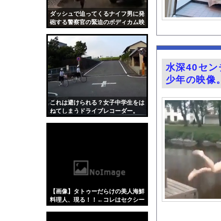
【画像】令和最新版の剛力
ダッシュで迫ってくるナイフ男に発
ヤンキーだらけの職場
砲する警察官の緊迫のボディカム映
像。
三山賀子アナと森山み
【悲報】ロシア、じわ
今の時期 河口で釣れ
水深40セ
『BanG Dream! Av
少年の映像
【動画】中国製自動車
【Mステ】西川貴教さ
これは避けられる？女子中学生をは
ねてしまうドライブレコーダー。
【悲報】埼玉県、何も
FANZAで夏の動画5
【画像】カップラーメ
【朗報】ヒカキンなん
【Xの車窓から】オー
【ポロリ悲話】ネット
【画像】タトゥーだらけの美人海鮮
【衝撃】「かわいい虫
料理人、現る！！←コレはセクシー
過ぎてワイらにブッ刺さりまくりw
「アメリカのヤンキー
w w w w w w w w