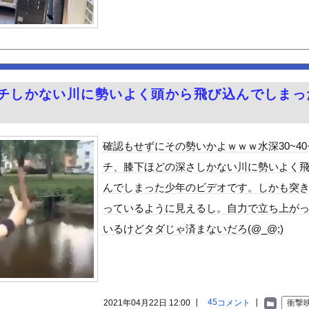
彩芽、ワイらにブッ刺さりまくりと話題にw w w w w w...
にしか行ったことない奴にしか分からないこと
なみアナ 巨乳 ＆ ノースリーブ！！【GIF動画あり】
じわと逝き始める
る美味い魚教えて
ンチしかない川に勢いよく頭から飛び込んでしまっ
e Mujica』7話感想 再び集まる5人！最後のCR...
。
のプラスチック部品強度がこちらｗｗｗｗｗｗｗｗｗ
ん 魅惑のマーメイドすぎるｗｗｗｗｗｗｗｗ
確認もせずにその勢いかよｗｗｗ水深30~40
観光地がない・・・
チ、膝下ほどの深さしかない川に勢いよく
0％OFFキャンペーン第4弾が始まったぞー！
んでしまった少年のビデオです。しかも突
ン食べるんだけどどれがいいかな！？w
っているように見えるし。自力で立ち上が
と実質200万円以上の支援物資を寄付してしまう・・・
いるけどタダじゃ済まないだろ(@_@;)
ビスかと思ったら野生の炊飯器で草 ほか
で拡散してるおっぱいポロリ動画、何故か叩かれる・・・
」ランキング、ついに発表される
がアジア人にケンカを売った結果ｗｗｗ」 ほか
45
2021年04月22日 12:00 ┃
コメント
┃
衝撃