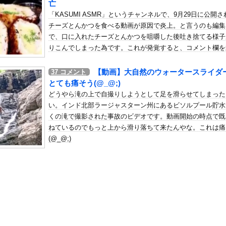
亡
ンサー、ライブ配信中に自殺
「KASUMI ASMR」というチャンネルで、9月29日に公開さ
の机がこの女の子の椅子にされてたらｗｗｗ
チーズとんかつを食べる動画が原因で炎上。と言うのも編集
、可愛すぎる
で、口に入れたチーズとんかつを咀嚼した後吐き捨てる様子
屈みで完全に見えてる動画が拡散されてしまう…
りこんでしまった為です。これが発覚すると、コメント欄を
鎖、SNSも全削除、チャンネル登録数も非公開にしたようで
いう地雷系の女子高生って好きじゃないの？
す。その問題の映像がこちらです。
【動画】大自然のウォータースライダ
37
コメント
ナンバーワンだ」 熊本地震直後の日本の対応のスピードに世界が衝撃
とても痛そう(@_@;)
にチン凸したアジア人短小男
、爆笑されてしまうｗｗｗ
どうやら滝の上で自撮りしようとして足を滑らせてしまった
た嫁。まさかと思い長男のDNA鑑定をするがいいな？と問うと、元嫁...
い。インド北部ラージャスターン州にあるビソルプール貯水
くの滝で撮影された事故のビデオです。動画開始の時点で既
ロシア軍兵士のHIV感染が2000％急増…ウクライナメディア！
ねているのでもっと上から滑り落ちて来たんやな。これは痛
のSNS更新が1週間途絶え、様々な憶測が飛び交う。1週間ぶりの投...
(@_@;)
管理フォーーーーム！！！」
の金庫触らないでよ！」キチママ『そこに金庫があったから、開けてみ...
ーパーさん「寝たほうがいいのでは？」にガチでブチギレｗｗｗｗｗｗ...
(25)、下着姿であたシコが止まらない
飼い主の『レズプレイ』を見てドン引き・・・
イク確定の超大型新人が爆誕するwwwww黒髪清純乙女・黒川結、...