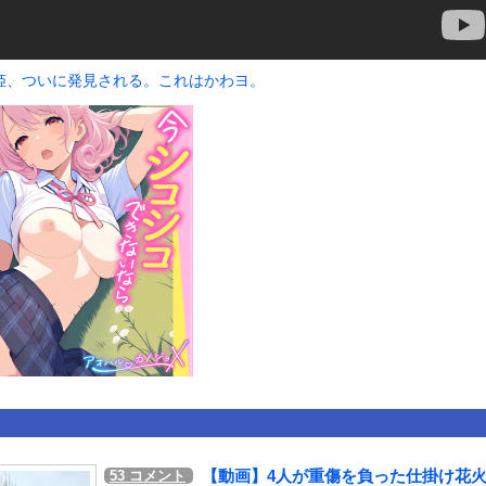
いうＡＶ女優ｗｗｗｗｗｗｗｗｗｗw
ックのり入れたけど出てこないの！！
姫、ついに発見される。これはかわヨ。
ローンをネット発射装置で撃墜するウクライナ。
or 相互RSS
g
が管理しています。 RSS設定 更新順130件まで。それ以降の古いも
【動画】4人が重傷を負った仕掛け花
53
コメント