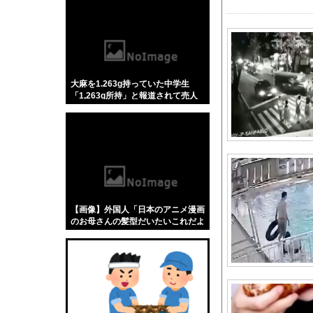
【悲報】「蕎麦」とか
【4/4】嫁が浮気を
日本代表DF冨安健洋
元F1王者ハッキネン
大麻を1.263g持っていた中学生
【画像】 ヘソ出しJ
「1,263g所持」と報道されて売人
もしかして、マンショ
みたいにされてしまう
島倉りか様、モッツァ
【悲報】ショートスリ
【コンゴ】エボラ出血
軟体動物みたいに柔ら
川底に沈んでいたマン
【画像】外国人「日本のアニメ漫画
三山賀子アナと森山み
のお母さんの髪型だいたいこれだよ
なwwwwwwwww」←コレは分かる
刈川くるみアナ くっ
w w w w w w w w
【画像】はいだしょう
モンハン自衛隊 第１
川底に沈んでいたマン