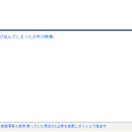
飛び込んでしまった少年の映像。
し路面電車と衝突 乗っていた男女3人は車を放置しダッシュで逃走中