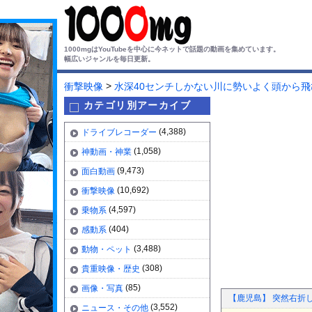
1000mgはYouTubeを中心に今ネットで話題の動画を集めています。
幅広いジャンルを毎日更新。
>
衝撃映像
水深40センチしかない川に勢いよく頭から
カテゴリ別アーカイブ
(4,388)
ドライブレコーダー
(1,058)
神動画・神業
(9,473)
面白動画
(10,692)
衝撃映像
(4,597)
乗物系
(404)
感動系
(3,488)
動物・ペット
(308)
貴重映像・歴史
(85)
画像・写真
【鹿児島】 突然右折
(3,552)
ニュース・その他