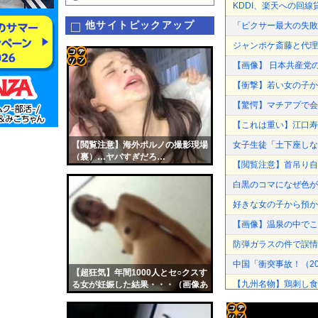
KDDI、楽天への回線
他サイトピックアップ
「ピクサー最大の失敗
ジャンポケ斎藤と代理
【画像】 日本共産党
コテ
【衝撃】若い女の子か
リン
【驚愕】マチアプで会
- 固
【これは重い】江口寿
定リ
【閲覧注意】海外ポルノの撮影現場
女子生徒「土下座しな
ンク
（裏）…ヤバすぎだろ…
【閲覧注意】首吊り自
自動
白黒のコマになぜ色が見
更新
好きな女の子から預か
ツー
【画像】温泉の中でこ
ル
防弾ガラスの件で誤情
中国「衝突事故！（20
【超狂気】年間1000人とセ○クスす
【九州名物】鶏刺し食
る女が妊娠した結果・・・（画像あ
り）
防弾ガラスの件で誤情