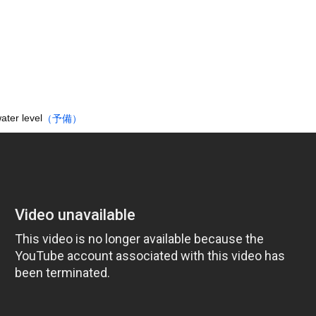
ンさん、溶けるｗｗｗｗｗｗｗｗｗｗｗｗｗｗ
たくなる「笑える画像・最高な画像」貼っていけｗｗｗｗｗ
出会った小学生と大人になってから再会し結婚した男、めちゃくちゃ叩...
』とか『社交辞令』がマジでわからなくて怖い
前を走る車に巨大な岩が直撃
「扉」が出現？ 最新パノラマ画像に写り込んだ人工物らしき地形を巡...
ater level
（予備）
に夢中なアメリカ人は迷惑?」日本人の回答が的確すぎた
ナさん、あずにゃんのあずにゃんが張ってしまう
た。今日はおひとり様で！ → 一蘭みたいなカウンターはこちらです...
ータースライダーをやるとこうなる
の大学ヤリサーの流出エロ動画（顔出し）が一番抜ける
代表に激怒！『惨憺たる結果、徹底的な刷新が必要だ』と監督や協会を...
唐揚げ屋ｗｗｗｗｗ
癖ブッ刺さりで精子ドクドク作られるわｗｗｗｗ
で行列、出来ない
に点火 マンホールが爆発しふた吹き飛ぶ