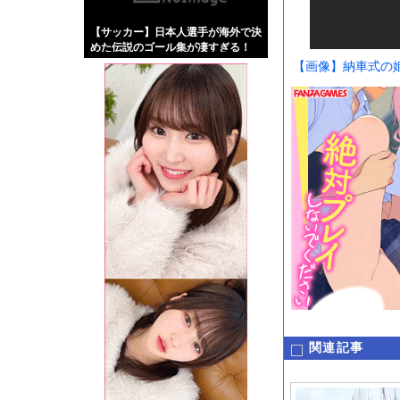
【画像】伊藤舞雪とか
【サッカー】日本人選手が海外で決
【緊急】肛門にスティ
めた伝説のゴール集が凄すぎる！
お知らせ
【画像】納車式の
【動画】ロシア軍のド
Powered by livedo
1000m
このページは
示されません。
関連記事