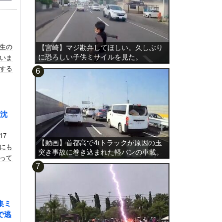
生の
【宮崎】マジ勘弁してほしい。久しぶり
に恐ろしい子供ミサイルを見た。
いま
する
沈
17
【動画】首都高で4tトラックが原因の玉
にも
突き事故に巻き込まれた軽バンの車載。
って
集ミ
で逃