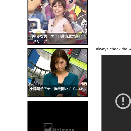
【画像】日本のライオ
【画像】思わず保存し
【衝撃】大学生の頃に
ASDなんやが『冗談
【動画】山道で落石。
田中みな実 エロい露出度の高いノ
ースリーブ
またしても火星に謎の
always check the w
【仰天】外国人「日本
【画像】NHK女子ア
彼女はお腹が空いてい
全く泳げない人がウォ
【黒歴史】こういう昔
小澤陽子アナ 胸元開いててエロい
韓国人「安貞桓が韓国
ケンタッキーとか言う
【画像】このAVが性
【悲報】味噌ラーメン
【中国】男の子が爆竹