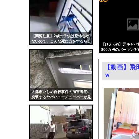
【悲報】週刊少年ジャ
コテ
熊本地震で居酒屋から
リン
【ニュース】日本共産
- 固
エロ漫画『後輩の小悪魔
定リ
【閲覧注意】2歳の子供は恐怖心が
【悲報】トレパク絵師
ないので、こんな死に方をするらし
ンク
【ひえっw】元キャバ
【悲報】ショートスリ
い…
800万円のバーキン
自動
国税局職員（25）、税
になってしまうw w w w 
更新
佐藤寛子、ヌード乳首
【動画】飛
ツー
【芸能】元EXILE・
ｗ
ル
過給なしで420ps。
嫁がいる前で半ケツ見
大津市いじめ自殺事件の加害者宅に
突撃するヤバいユーチューバーが見
渡邊渚さん「私がPTS
つかる・・・。
職場の人妻と不倫をし
韓国国会、サッカー前
日本旅行キャンセルす
うちのネコが目の前に