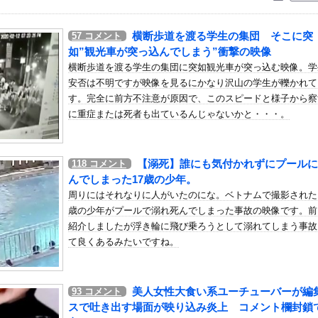
いう自炊最強のメシｗｗｗｗｗｗｗｗ
している。私の知らないスマホで連絡を取り合い、日中会ったりしてい...
横断歩道を渡る学生の集団 そこに突
57
コメント
の英プレミア・クリスタルパレス加入が正式決定 鎌田大地とチームメ...
如”観光車が突っ込んでしまう”衝撃の映像
、フェルスタペンのマクラーレン加入の噂に「なぜ調和がある現体制を...
横断歩道を渡る学生の集団に突如観光車が突っ込む映像。学
安否は不明ですが映像を見るにかなり沢山の学生が轢かれて
Kさん、股間の方まで見えてしまうｗｗｗｗｗｗｗｗｗ
す。完全に前方不注意が原因で、このスピードと様子から察
ンのベランダで七輪で焼き肉ってダメなの？
に重症または死者も出ているんじゃないかと・・・。
レラチーズを巡ってスーパー店員とバトル勃発ｗｗｗ
ーパー堀大輔さん、リスナーから「寝たほうがいい！」と言われてガチ...
【溺死】誰にも気付かれずにプールに
118
コメント
熱、感染3600人…過去最大の流行に
んでしまった17歳の少年。
かい手を持つ人、話題にｗｗｗｗ「脳が理解を拒む」「ミギー」他
周りにはそれなりに人がいたのにな。ベトナムで撮影された
モスやナチス軍艦など露出、熱波でドナウ川が歴史的渇水！
歳の少年がプールで溺れ死んでしまった事故の映像です。前
なみアナ デカパイ ＆ ノースリーブ！！【GIF動画あり】
紹介しましたが浮き輪に飛び乗ろうとして溺れてしまう事故
て良くあるみたいですね。
きり巨乳が揺れる！！【GIF動画あり】
こ（47）「こんなオバサンでいいの…？」
７８話
美人女性大食い系ユーチューバーが編
93
コメント
モスやナチス軍艦など露出、熱波でドナウ川が歴史的渇水！
スで吐き出す場面が映り込み炎上 コメント欄封鎖