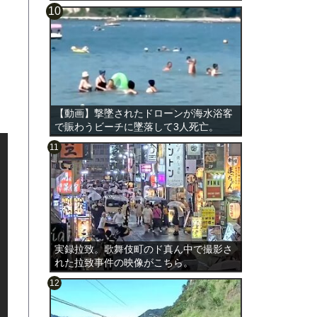
【動画】撃墜されたドローンが海水浴客
で賑わうビーチに墜落して3人死亡。
実録拉致。歌舞伎町のド真ん中で撮影さ
れた拉致事件の映像がこちら。