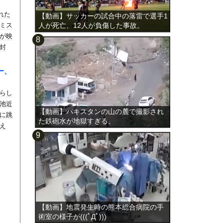
れた
【動画】サッカーの試合中の落雷で選手1
ミス
人が死亡、12人が負傷した事故。
が映
封
ー、
らし
池近
【動画】パキスタンの山の麓で撮影され
に跳
た鉄砲水が地獄すぎる。
え
【動画】地震発生時の熊本総合病院の手
術室の様子が(((ﾟДﾟ)))