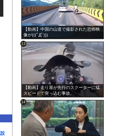
【動画】中国の山道で撮影された恐怖映
像が(((ﾟДﾟ)))
のは表
【動画】走り屋が先行のスクーターに猛
スピードで突っ込む事故。
火設