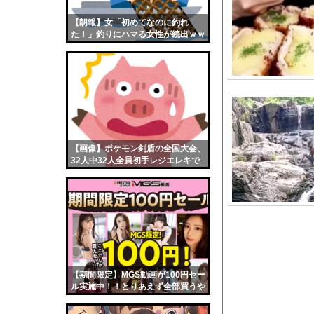
日本人女性インフルエ
【朗報】女「初めてなのに釣れ
【画像】おまえらくん
た！」釣りにハマる女性が続出ｗｗ
【画像】この女優さん
ｗ
【朗報】齋藤飛鳥、前
【画像】おまえらこう
海外「日本よ、お前が
勇気を出して白人美女
10年もの間浮気して
【画像】ポケモン剣盾の全国大会、
32人中32人全員初手レジエレキで
ウクライナ侵攻以降、
完全にワンパターンｗｗｗ
【配信者】「金バエ」
【画像】女の子「危機
私「ちょっと、人の家
【激怒】ショートスリ
【画像】影山優佳さん
【期間限定】MGS動画が100円セー
【悲報】イッヌさん、
ル実施中！！とりあえず全部買うや
ろｗｗｗｗｗ
イメージDVD界にブレ