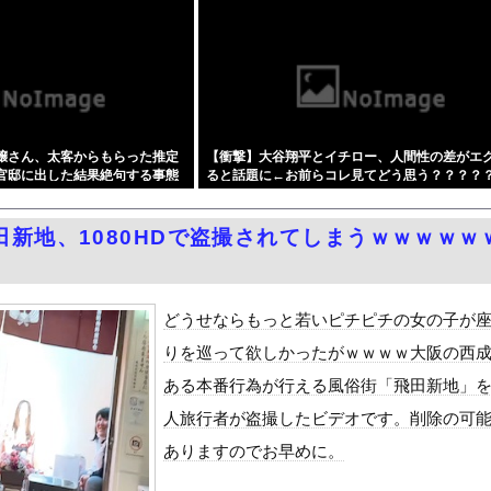
ンプ、史上初の100万部割れ
温泉が湧き出るｗｗｗｗｗ
党の街宣車、ほんと碌でもないな
地雷女子をデカチンで理解らせる話』をrawやhitomiを使わ...
の江口寿史さん、開き直って言い訳してしまう。全く反省してないと話...
嬢さん、太客からもらった推定
【衝撃】大谷翔平とイチロー、人間性の差がエ
ーパー堀大輔さん、リスナーから「寝たほうがいい！」と言われてガチ...
を官邸に出した結果絶句する事態
ると話題に←お前らコレ見てどう思う？？？？
務調査で知り合った納税者の自宅に出入りしお小遣い1億5000万...
w w w w
濡れ場がエロ過ぎる！ヘアヌード写真集の全裸、全盛期グラビア、最高...
田新地、1080HDで盗撮されてしまうｗｗｗｗｗ
黒木啓司、妻・宮崎麗果被告へのDV事案で逮捕されていた 宮崎は...
しかもL型エンジン…このS31Zいくらかかってるんだ…
せて不倫を誘う保育士の永野紬さん
どうせならもっと若いピチピチの女の子が
Dと診断された当時、世間はまだPTSDという言葉は浸透されてい...
りを巡って欲しかったがｗｗｗｗ大阪の西
て、ついに、、、
ある本番行為が行える風俗街「飛田新地」
代表監督を追及「なぜ負けたのか」
人旅行者が盗撮したビデオです。削除の可
べきか…1万年ぶり史上最大級の火山の兆し＝韓国の反応
ありますのでお早めに。
いた。私が上に物を投げるフリをする → 猫はこうなります…