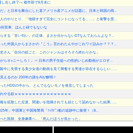
貸し出し終了へ 都市部で9月末に
だ」と日本を舞台にした某アメリカ産アニメが話題に、日本と韓国の両...
人のやりとり、「地獄すぎて完全にコントになってる……」と衝撃を受...
の街宣車、ほんと碌でもないな
らする「甘い匂い」の正体、まさか分からないDTなんておらんよな？...
った外国人からまさかの『こう』言われたんやがこれワイ詰みか？？？...
史さん「自分の絵ごと、このジャンルはそろそろ終わりかな」
がらオ○ニーしろ！」⇒ 日本の男子生徒への性的いじめ動画がエロす...
殺中に失禁する美少女達の動画を見て興奮する男達が存在するらしい…...
えるのか 200年の謎をAIが解明！
ったHDDの中から、とんでもないモノを発見してしまった
れやる奴ｗｗｗｗｗｗｗｗｗｗｗｗｗｗｗｗ
報を拡散した左派、間違いを指摘されても頑として認めなかった結果…...
25年」中国軍と中国海警局「ﾌｨﾘﾋﾟﾝ船の追跡中に衝突！（8...
べた医師、全身麻痺へ…「死んだほうが良かった」
報を拡散した左派、間違いを指摘されても頑として認めなかった結果…...