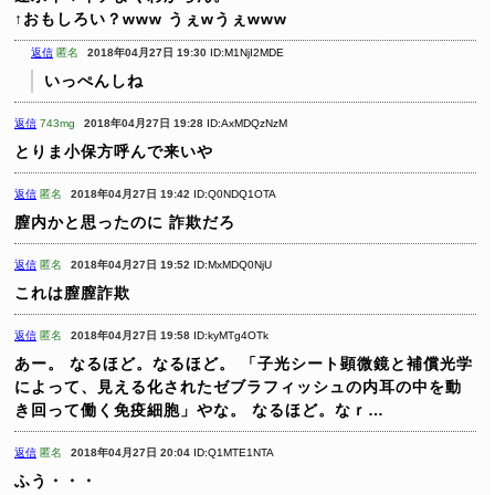
↑おもしろい？www
うぇwうぇwww
返信
匿名
2018年04月27日 19:30
ID:M1NjI2MDE
いっぺんしね
返信
743mg
2018年04月27日 19:28
ID:AxMDQzNzM
とりま小保方呼んで来いや
返信
匿名
2018年04月27日 19:42
ID:Q0NDQ1OTA
膣内かと思ったのに
詐欺だろ
返信
匿名
2018年04月27日 19:52
ID:MxMDQ0NjU
これは膣膣詐欺
返信
匿名
2018年04月27日 19:58
ID:kyMTg4OTk
あー。
なるほど。なるほど。
「子光シート顕微鏡と補償光学
によって、見える化されたゼブラフィッシュの内耳の中を動
き回って働く免疫細胞」やな。
なるほど。なｒ…
返信
匿名
2018年04月27日 20:04
ID:Q1MTE1NTA
ふう・・・