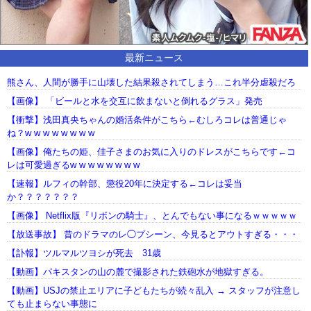
最新ニュース
熊さん、人間が勝手に山壊した結果殺されてしまう…これ半分虐殺だろ
【画像】 「ビールと水を交互に飲まないと倒れるグラス」発売
【衝撃】浅田真央ちゃんの婚活条件がこちら←むしろコレは普通じゃ
ね？w w w w w w w w
【画像】俺たちの姫、佳子さまのお気に入りのドレスがこちらです←コ
レは可愛過ぎるw w w w w w w w
【速報】ルフィの幹部、懲役20年に決定する←コレは妥当
か？？？？？？？
【画像】 Netflix版『リボンの騎士』、とんでもない事になるｗｗｗｗｗ
【放送事故】 昔のドラマのレ◯プシーン、今見るとアウトすぎる・・・
【訃報】ツルマルツヨシが死去 31歳
【動画】パキスタンの山の麓で撮影された鉄砲水が地獄すぎる。
【動画】USJの禁止エリアに子どもたちが続々乱入 → スタッフが注意し
ても止まらない事態に