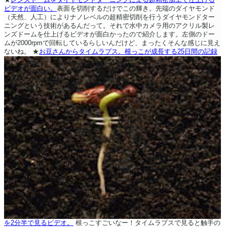
ビデオが面白い。
表面を切削するだけでこの輝き。先端のダイヤモンド
（天然、人工）によりナノレベルの超精密切削を行うダイヤモンドター
ニングという技術があるんだって。それで水中カメラ用のアクリル製レ
ンズドームを仕上げるビデオが面白かったので紹介します。左側のドー
ムが2000rpmで回転しているらしいんだけど、まったくそんな感じに見え
ないね。
★
お豆さんからタイムラプス。根っこが成長する25日間の記録
を2分半で見るビデオ。
根っこすごいなー！タイムラプスで見ると触手の