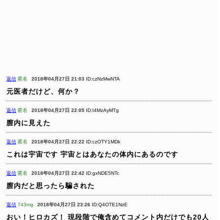
返信
匿名
2018年04月27日 21:03
ID:czNzMwNTA
元医者だけど、何か？
返信
匿名
2018年04月27日 22:05
ID:I4MzAyMTg
膣内に見えた
返信
匿名
2018年04月27日 22:22
ID:czOTY1MDk
これは宇宙です
宇宙とはあなたの体内にあるのです
返信
匿名
2018年04月27日 22:42
ID:gxNDE5NTc
膣内だと思ったら騙された
返信
743mg
2018年04月27日 23:26
ID:Q4OTE1NzE
おい！ヒロカズ！
現段階で俺含めてコメント内だけでも20人