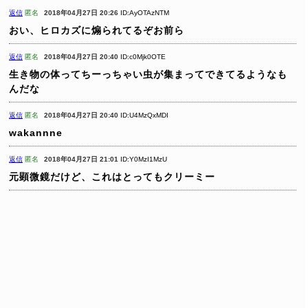
返信
匿名
2018年04月27日 20:26
ID:AyOTAzNTM
おい、ヒロカズに煽られてるぞお前ら
返信
匿名
2018年04月27日 20:40
ID:c0Mjk0OTE
生き物の体ってちーっちゃい虫が集まってできてるようなも
んだな
返信
匿名
2018年04月27日 20:40
ID:U4MzQxMDI
wakannne
返信
匿名
2018年04月27日 21:01
ID:Y0MzI1MzU
元顕微鏡だけど、これはとってもクリーミー