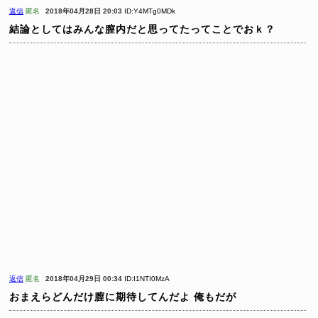
返信
匿名
2018年04月28日 20:03
ID:Y4MTg0MDk
結論としてはみんな膣内だと思ってたってことでおｋ？
返信
匿名
2018年04月29日 00:34
ID:I1NTI0MzA
おまえらどんだけ膣に期待してんだよ
俺もだが