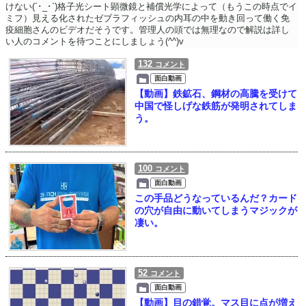
けない(´･_･`)格子光シート顕微鏡と補償光学によって（もうこの時点でイ
ミフ）見える化されたゼブラフィッシュの内耳の中を動き回って働く免
疫細胞さんのビデオだそうです。管理人の頭では無理なので解説は詳し
い人のコメントを待つことにしましょう(^^)v
132
コメント
面白動画
【動画】鉄鉱石、鋼材の高騰を受けて
中国で怪しげな鉄筋が発明されてしま
う。
100
コメント
面白動画
この手品どうなっているんだ？カード
の穴が自由に動いてしまうマジックが
凄い。
52
コメント
面白動画
【動画】目の錯覚。マス目に点が増え