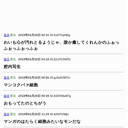
返信
匿名
2018年04月28日 02:31
ID:AzOTUyNDg
わいも心が汚れとるようじゃ、誰か癒してくれんかのふぉっ
ふぉっふぉっふぉ
返信
匿名
2018年04月28日 04:18
ID:Q1OTc5MTE
腔内写生
返信
匿名
2018年04月28日 08:56
ID:gzNzE5MTU
マンコクパァ細胞
返信
匿名
2018年04月28日 09:39
ID:A0NTMwNTg
おもってたのとちがう
返信
匿名
2018年04月28日 11:29
ID:A0NTI2MjU
マンガのはたらく細胞みたいなモンだな