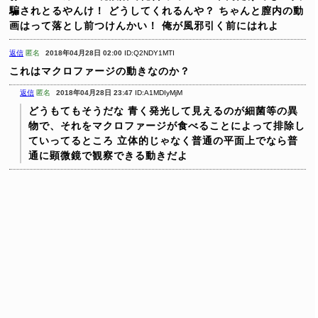
騙されとるやんけ！
どうしてくれるんや？
ちゃんと膣内の動
画はって落とし前つけんかい！
俺が風邪引く前にはれよ
返信
匿名
2018年04月28日 02:00
ID:Q2NDY1MTI
これはマクロファージの動きなのか？
返信
匿名
2018年04月28日 23:47
ID:A1MDIyMjM
どうもてもそうだな
青く発光して見えるのが細菌等の異
物で、それをマクロファージが食べることによって排除し
ていってるところ
立体的じゃなく普通の平面上でなら普
通に顕微鏡で観察できる動きだよ