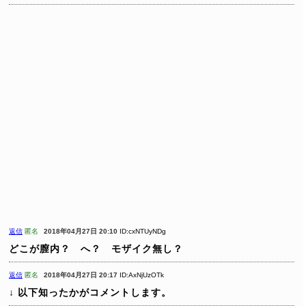
返信
匿名
2018年04月27日 20:10
ID:cxNTUyNDg
どこが膣内？ へ？ モザイク無し？
返信
匿名
2018年04月27日 20:17
ID:AxNjUzOTk
↓ 以下知ったかがコメントします。