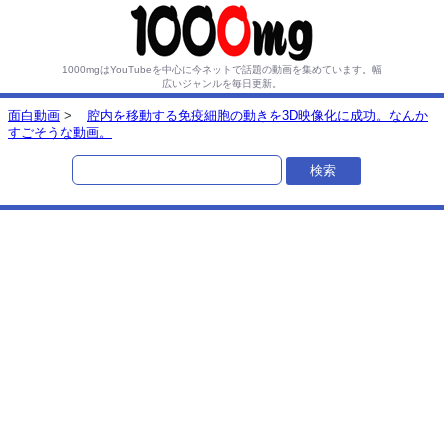
1000mgはYouTubeを中心に今ネットで話題の動画を集めています。
幅
広いジャンルを毎日更新。
面白動画
>
腔内を移動する免疫細胞の動きを3D映像化に成功。なんか
すごそうな動画。