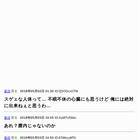
返信
匿名
2018年05月02日 01:30
ID:Q5ODcxOTM
スゲェな人体って…
不眠不休の心臓にも思うけど
俺には絶対
に出来ねぇと思うわ…
返信
匿名
2018年05月03日 10:05
ID:AzMTU5Mzc
あれ？膣内じゃないのか
返信
匿名
2018年05月03日 10:53
ID:E5MzcyMTk