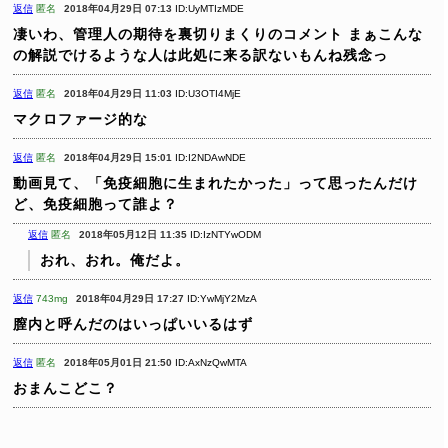
返信
匿名
2018年04月29日 07:13
ID:UyMTIzMDE
凄いわ、管理人の期待を裏切りまくりのコメント
まぁこんな
の解説でけるような人は此処に来る訳ないもんね残念っ
返信
匿名
2018年04月29日 11:03
ID:U3OTI4MjE
マクロファージ的な
返信
匿名
2018年04月29日 15:01
ID:I2NDAwNDE
動画見て、「免疫細胞に生まれたかった」って思ったんだけ
ど、免疫細胞って誰よ？
返信
匿名
2018年05月12日 11:35
ID:IzNTYwODM
おれ、おれ。俺だよ。
返信
743mg
2018年04月29日 17:27
ID:YwMjY2MzA
膣内と呼んだのはいっぱいいるはず
返信
匿名
2018年05月01日 21:50
ID:AxNzQwMTA
おまんこどこ？