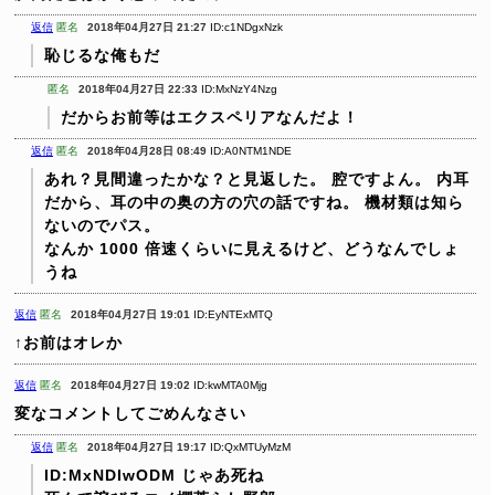
返信
匿名
2018年04月27日 21:27
ID:c1NDgxNzk
恥じるな俺もだ
匿名
2018年04月27日 22:33
ID:MxNzY4Nzg
だからお前等はエクスペリアなんだよ！
返信
匿名
2018年04月28日 08:49
ID:A0NTM1NDE
あれ？見間違ったかな？と見返した。
腔ですよん。
内耳
だから、耳の中の奥の方の穴の話ですね。
機材類は知ら
ないのでパス。
なんか 1000 倍速くらいに見えるけど、どうなんでしょ
うね
返信
匿名
2018年04月27日 19:01
ID:EyNTExMTQ
↑お前はオレか
返信
匿名
2018年04月27日 19:02
ID:kwMTA0Mjg
変なコメントしてごめんなさい
返信
匿名
2018年04月27日 19:17
ID:QxMTUyMzM
ID:MxNDIwODM
じゃあ死ね