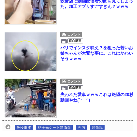
飲食店で動画配信者の闇を見てしまっ
た。加工アプリすごすぎん？ｗｗｗ
96
コメント
面白動画
バリでインスタ映え？を狙った若いお
姉ちゃんが大変な事に。これはかわい
そうｗｗｗ
66
コメント
面白動画
失われた愛車ｗｗｗこれは絶望の20秒
動画やね(´･_･`)
免疫細胞
格子光シート顕微鏡
腔内
顕微鏡