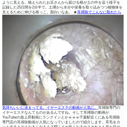
ように見える。植えられたお豆さんから延びる根が土の中を這う様子を
記録した25日間を2分半で。土壌から水分や栄養を取り込みつつ植物体を
支えるために伸びる根っこ。面白いなあ。
★
耳掃除でこんなに取れたら
気持ちいいに決まってる。イヤーエステの動画が人気に。
耳掃除専門の
イヤーエステなんてものがあるんですね。そして耳掃除の動画が
YouTubeの急上昇動画にランクインとかｗｗｗ千葉駅近くにある耳掃除
専門店の耳掃除動画が人気になっていましたので紹介します。耳毛をカ
ットするとどうなるんだろう？聞こえが良くなるの？それとも見た目の