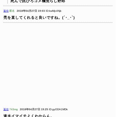
死んで詫びろコメ欄荒らし野郎
返信
匿名
2018年04月27日 19:03
ID:kwMjc4Njk
禿を直してくれると良いですね。(´･_･`)
返信
743mg
2018年04月27日 19:25
ID:gyODA1MDk
速水イマイチよくわからん。