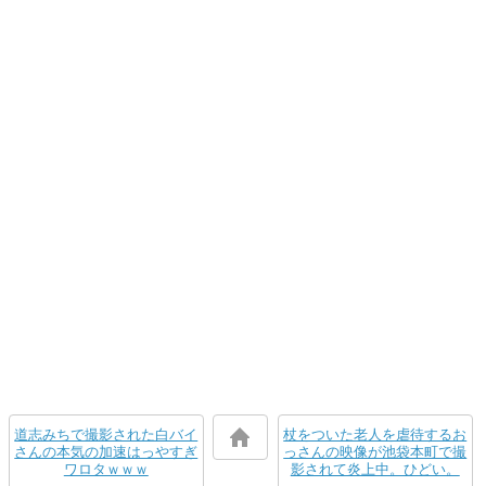
道志みちで撮影された白バイ
杖をついた老人を虐待するお
さんの本気の加速はっやすぎ
っさんの映像が池袋本町で撮
ワロタｗｗｗ
影されて炎上中。ひどい。