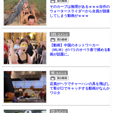
面白動画
そのカーブは無理があるｗｗｗ自作の
ウォータースライダーから全員が脱落
してしまう動画がｗｗｗ
191
コメント
面白動画
【動画】中国のネットワーカー
（MLM）がパリのオペラ座で揉める動
画が話題に。
46
コメント
面白動画
店員がヘラでチャーハンの具を飛ばし
て客が口でキャッチする動画がなんか
ワロタ
73
コメント