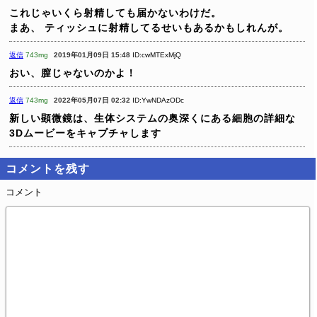
これじゃいくら射精しても届かないわけだ。
まあ、
ティッシュに射精してるせいもあるかもしれんが。
返信
743mg
2019年01月09日 15:48
ID:cwMTExMjQ
おい、膣じゃないのかよ！
返信
743mg
2022年05月07日 02:32
ID:YwNDAzODc
新しい顕微鏡は、生体システムの奥深くにある細胞の詳細な
3Dムービーをキャプチャします
コメントを残す
コメント