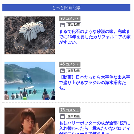
もっと関連記事
70
コメント
面白動画
まるで化石のような砂漠の家。完成ま
でに26年を要したカリフォルニアの家
がすごい。
45
コメント
面白動画
【動画】日本だったら大事件な出来事
で盛り上がるブラジルの海水浴客た
ち。
75
コメント
面白動画
もしハリーポッターの杖が全部”銃”に
入れ替わったら 糞みたいなパロディ
が妙にシュールで笑えるｗ