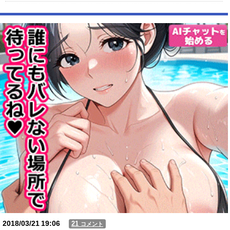
【驚愕】 社長「役立たずの中年社員解雇したら若手もみんな辞めてしま
った…」
【動画】USJの禁止エリアに子どもたちが続々乱入 → スタッフが注意し
ても止まらない事態に
Powered by livedoor 相互RSS
2018/03/21
19:06
21
コメント