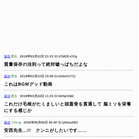
返信
匿名
2018年03月22日 21:23
ID:U5MDExODg
質量保存の法則って絶対嘘っぱちだよな
返信
匿名
2018年03月23日 15:08
ID:k0MzI0OTQ
これはBGMグッド動画
返信
匿名
2018年03月24日 11:23
ID:M0NjI3NjM
これだけ毛根がたくましいと頭蓋骨を貫通して
脳ミソを栄養
にする感じか
返信
743mg
2026年06月06日 06:40
ID:IyMzkwMDI
安西先生…!! クンニがしたいです……