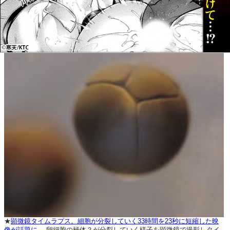
★
顕微鏡タイムラプス。細胞が分裂していく33時間を23秒に短縮した映
像が話題に。
卵細胞の極体？が分裂していく様子を顕微鏡で撮影しタイ