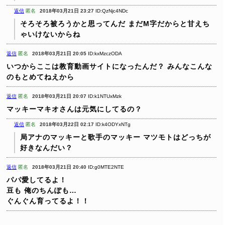
返信
匿名
2018年03月21日 23:27
ID:QzNjc4NDc
そろそろ被ろうかと思ってんだ
まだM字だからと甘えち
ゃいけないからね
返信
匿名
2018年03月21日 20:05
ID:kxMzczODA
いつからここは教育動画サイトになったんだ？
みんなこんな
のもとめてねえから
返信
匿名
2018年03月21日 20:07
ID:k1NTUxMzk
マッキーマキオさんは元気にしてるの？
返信
匿名
2018年03月22日 02:17
ID:k4ODYxNTg
局アナのマッキーと歌手のマッキー
マツモトはどっちが
好きなんだい？
返信
匿名
2018年03月21日 20:40
ID:g0MTE2NTE
パパ愛してるよ！
豆も 俺のちんぽも…
ぐんぐん育ってるよ！！