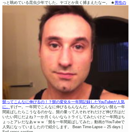
っと眺めている昆虫少年でした。ヤゴとか良く捕まえたなー。
★
男性の
髭ってこんなに伸びるの！？髭の変化を一年間記録したYouTubeが人気
に。
すげー。一年間でこんなに伸びるもんなんだ。私の少ない髭も一年
間延ばしたらこうなるのかな。髭の量って人それぞれだけど伸び方はだ
いたい同じだよね？一か月くらいならトライしてみたいけど一年間はち
ょっとアレだなあｗｗｗ「髭を一年間延ばしてみた」動画がYouTubeで
人気になっていましたので紹介します。
Bean Time-Lapse – 25 days |
Soil cross section