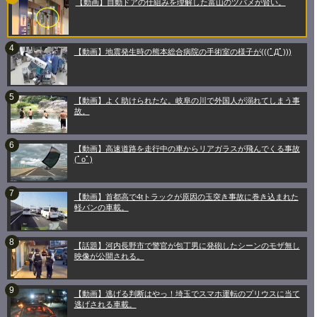
【動画】自動ドアの仕組みを理解した富山のツバメが賢い。
【動画】地震発生時の熊本総合病院の手術室の様子が(((ﾟДﾟ)))
【動画】よく助けられたな。岐阜の川で外国人が溺れてしまう事
故。
【動画】高速道路を走行中の車からリアガラスが飛んでくる事故
(ﾟoﾟ)
【動画】首都高で4tトラックが原因の玉突き事故に巻き込まれた
軽バンの車載。
【話題】河内長野市で警官が包丁男に発砲したシーンのモザ無し
映像が公開される。
【動画】逃げる判断はやっ！埼玉でスマホ運転のプリウスに当て
逃げされる車載。