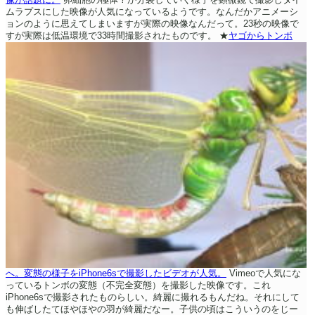
ムラプスにした映像が人気になっているようです。なんだかアニメーシ
ョンのように思えてしまいますが実際の映像なんだって。23秒の映像で
すが実際は低温環境で33時間撮影されたものです。
★
ヤゴからトンボ
へ。変態の様子をiPhone6sで撮影したビデオが人気。
Vimeoで人気にな
っているトンボの変態（不完全変態）を撮影した映像です。これ
iPhone6sで撮影されたものらしい。綺麗に撮れるもんだね。それにして
も伸ばしたてほやほやの羽が綺麗だなー。子供の頃はこういうのをじー