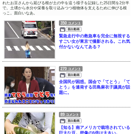
れたお豆さんから延びる根が土の中を這う様子を記録した25日間を2分半
で。土壌から水分や栄養を取り込みつつ植物体を支えるために伸びる根
っこ。面白いなあ。
350
コメント
面白動画
緊急走行中の救急車を完全に無視する
すごい女が東京で撮影される。これ気
付かないなんてある？
270
コメント
面白動画
全国民が困惑。国会で「てとう」「て
とう」を連発する田島麻衣子議員が話
題に。
89
コメント
面白動画
【知る】南アメリカで栽培されている
巨大な豆。想像の5倍は大きい。