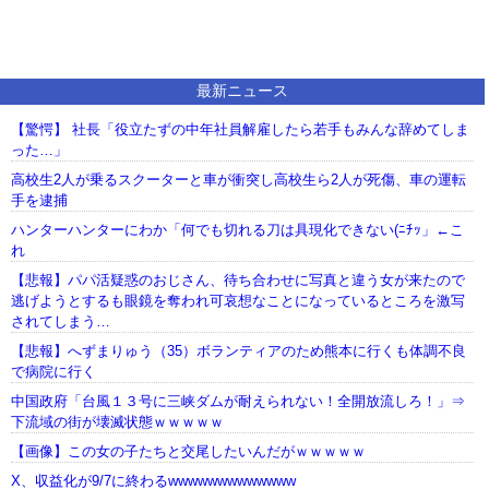
最新ニュース
【驚愕】 社長「役立たずの中年社員解雇したら若手もみんな辞めてしま
った…」
高校生2人が乗るスクーターと車が衝突し高校生ら2人が死傷、車の運転
手を逮捕
ハンターハンターにわか「何でも切れる刀は具現化できない(ﾆﾁｯ」←こ
れ
【悲報】パパ活疑惑のおじさん、待ち合わせに写真と違う女が来たので
逃げようとするも眼鏡を奪われ可哀想なことになっているところを激写
されてしまう…
【悲報】へずまりゅう（35）ボランティアのため熊本に行くも体調不良
で病院に行く
中国政府「台風１３号に三峡ダムが耐えられない！全開放流しろ！」⇒
下流域の街が壊滅状態ｗｗｗｗｗ
【画像】この女の子たちと交尾したいんだがｗｗｗｗｗ
X、収益化が9/7に終わるwwwwwwwwwwwww