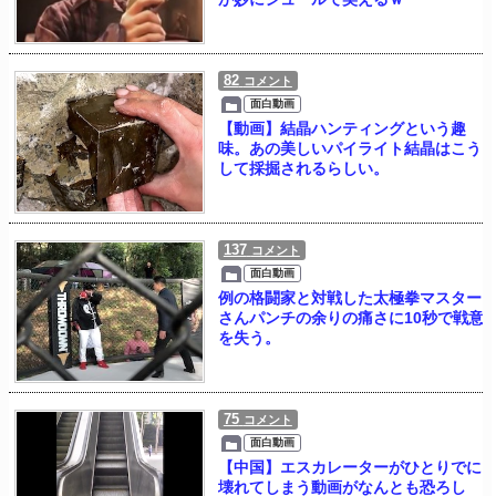
82
コメント
面白動画
【動画】結晶ハンティングという趣
味。あの美しいパイライト結晶はこう
して採掘されるらしい。
137
コメント
面白動画
例の格闘家と対戦した太極拳マスター
さんパンチの余りの痛さに10秒で戦意
を失う。
75
コメント
面白動画
【中国】エスカレーターがひとりでに
壊れてしまう動画がなんとも恐ろし