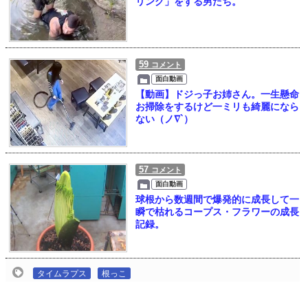
リング」をする男たち。
59
コメント
面白動画
【動画】ドジっ子お姉さん。一生懸命
お掃除をするけど一ミリも綺麗になら
ない（ノ∇`）
57
コメント
面白動画
球根から数週間で爆発的に成長して一
瞬で枯れるコープス・フラワーの成長
記録。
タイムラプス
根っこ