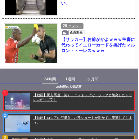
い。
28
コメント
面白動画
【サッカー】お前がかよｗｗｗ主審に
代わってイエローカードを掲げたマル
ロン・トーレスｗｗｗ
24時間
1週間
1ヶ月間
24時間の人気記事
【動画】両方馬鹿（笑）ミニストップでトラックと衝突したドラ
レコが（ノ∇`）
【動画】ロシアの空挺兵、パラシュートが開かずに墜落してしま
う。