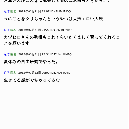
お豆さんがこんなに成長してるのにお前らときたら、、
返信
匿名
2018年03月21日 21:07
ID:c4MTc1MDQ
豆のことをクリちゃんというやつは大抵エロい人説
返信
匿名
2018年03月21日 21:22
ID:Q2MTg0NTQ
カヅヒロさんの毛根もこれくらいたくましく育ってくれるこ
とを願います
返信
匿名
2018年03月21日 22:34
ID:E1MzU1MTQ
夏休みの自由研究でやった。
返信
匿名
2018年03月22日 00:00
ID:I2NDg4OTE
生きてる感がでちゃってるな