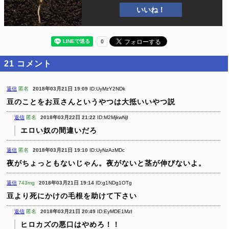
いいね！
21
コメント
返信
匿名
2018年03月21日 19:09
ID:UyMzY2NDk
豆のことをお豆さんというやつは大抵いいやつ説
返信
匿名
2018年03月22日 21:22
ID:M2MjkwNjI
エロい奴の間違いだろ
返信
匿名
2018年03月21日 19:10
ID:UyNzAzMDc
夜がちょっともないじゃん。夜がないと茎が伸びないよ。
返信
743mg
2018年03月21日 19:14
ID:g1NDg1OTg
豆より死にかけの毛根を助けて下さい
返信
匿名
2018年03月21日 20:49
ID:EyMDE1MzI
ヒロカズの悪口はやめろ！！