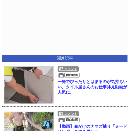
関連記事
67
コメント
面白動画
一発でぴったりとはまるのが気持ちい
い。タイル屋さんのお仕事拝見動画が
人気に。
61
コメント
面白動画
【動画】命がけのナマズ捕り「ヌード