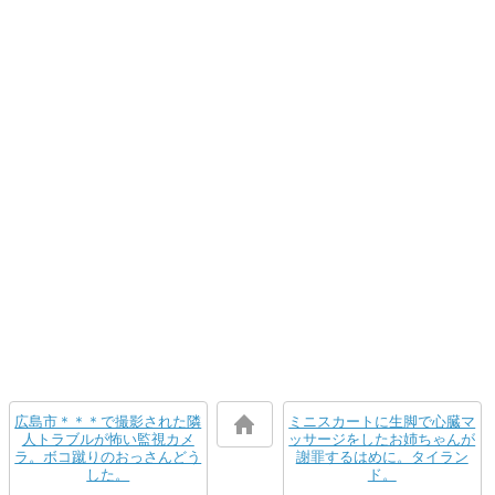
広島市＊＊＊で撮影された隣
ミニスカートに生脚で心臓マ
人トラブルが怖い監視カメ
ッサージをしたお姉ちゃんが
ラ。ボコ蹴りのおっさんどう
謝罪するはめに。タイラン
した。
ド。