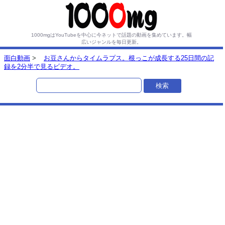
1000mgはYouTubeを中心に今ネットで話題の動画を集めています。
幅
広いジャンルを毎日更新。
面白動画
>
お豆さんからタイムラプス。根っこが成長する25日間の記
録を2分半で見るビデオ。