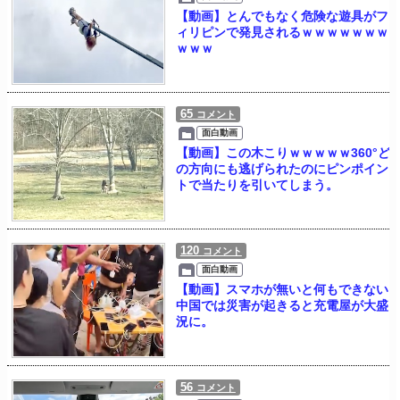
【動画】とんでもなく危険な遊具がフ
ィリピンで発見されるｗｗｗｗｗｗｗ
ｗｗｗ
65
コメント
面白動画
【動画】この木こりｗｗｗｗｗ360°ど
の方向にも逃げられたのにピンポイン
トで当たりを引いてしまう。
120
コメント
面白動画
【動画】スマホが無いと何もできない
中国では災害が起きると充電屋が大盛
況に。
56
コメント