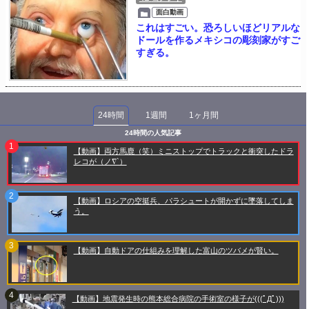
面白動画
これはすごい。恐ろしいほどリアルな
ドールを作るメキシコの彫刻家がすご
すぎる。
24時間
1週間
1ヶ月間
24時間の人気記事
【動画】両方馬鹿（笑）ミニストップでトラックと衝突したドラ
レコが（ノ∇`）
【動画】ロシアの空挺兵、パラシュートが開かずに墜落してしま
う。
【動画】自動ドアの仕組みを理解した富山のツバメが賢い。
【動画】地震発生時の熊本総合病院の手術室の様子が(((ﾟДﾟ)))