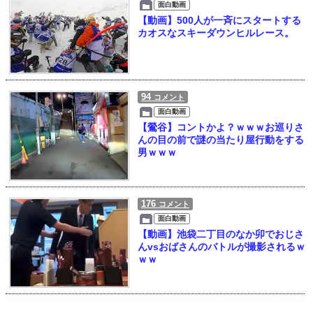
面白動画
【動画】500人が一斉にスタートする
カオスなスキーダウンヒルレース。
94
コメント
面白動画
【鶯谷】コントかよ？ｗｗｗお巡りさ
んの目の前で謎の当たり屋行動をする
男ｗｗｗ
176
コメント
面白動画
【動画】池袋二丁目のなか卯でおじさ
んvsおばさんのバトルが撮影されるｗ
ｗｗ