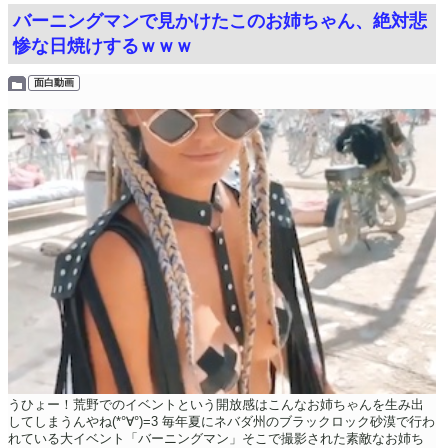
バーニングマンで見かけたこのお姉ちゃん、絶対悲
惨な日焼けするｗｗｗ
面白動画
うひょー！荒野でのイベントという開放感はこんなお姉ちゃんを生み出
してしまうんやね(*°∀°)=3 毎年夏にネバダ州のブラックロック砂漠で行わ
れている大イベント「バーニングマン」そこで撮影された素敵なお姉ち