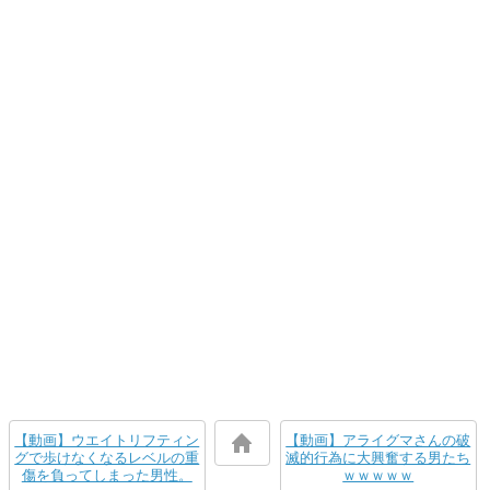
【動画】ウエイトリフティン
【動画】アライグマさんの破
グで歩けなくなるレベルの重
滅的行為に大興奮する男たち
傷を負ってしまった男性。
ｗｗｗｗｗ