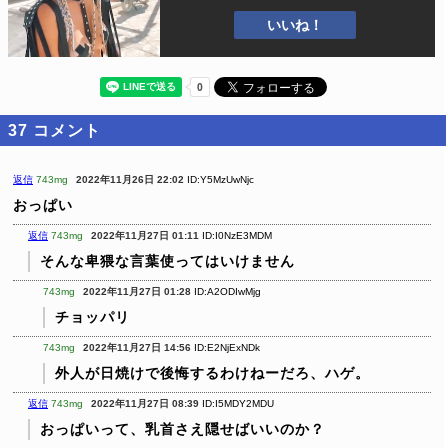
いいね！
37
コメント
返信
743mg
2022年11月26日 22:02
ID:Y5MzUwNjc
おっぱい
返信
743mg
2022年11月27日 01:11
ID:I0NzE3MDM
そんな卑猥な言葉使ってはいけません
743mg
2022年11月27日 01:28
ID:A2ODIwMjg
チョッパリ
743mg
2022年11月27日 14:56
ID:E2NjExNDk
外人が日焼けで後悔するわけねーだろ、ハゲ。
返信
743mg
2022年11月27日 08:39
ID:I5MDY2MDU
おっぱいって、乳首さえ隠せばいいのか？