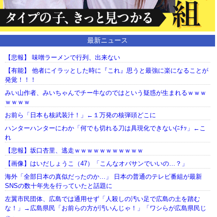
最新ニュース
【悲報】 味噌ラーメンで行列、出来ない
【有能】 他者にイラッとした時に『これ』思うと最強に楽になることが
発覚！！！
みい山作者、みいちゃんでチー牛なのではという疑惑が生まれるｗｗｗ
ｗｗｗｗ
お前ら「日本も核武装汁！」←１万発の核弾頭どこに
ハンターハンターにわか「何でも切れる刀は具現化できない(ﾆﾁｯ」←こ
れ
【悲報】坂口杏里、逃走ｗｗｗｗｗｗｗｗｗｗｗ
【画像】はいだしょうこ（47）「こんなオバサンでいいの…？」
海外「全部日本の真似だったのか…」 日本の普通のテレビ番組が最新
SNSの数十年先を行っていたと話題に
左翼市民団体、広島では通用せず「人殺しの汚い足で広島の土を踏む
な！」→広島県民「お前らの方が汚いんじゃ！」「ワシらが広島県民じ