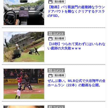
面白動画
【動画】パリ凱旋門の超複雑なラウン
ドアバウトを難なくクリアするテスラ
のFSD。
31
コメント
面白動画
【10秒】つられて笑わずにはいられな
い庭師の大失敗ｗｗｗ
51
コメント
面白動画
ぜんぶ凄い。MLB公式で大谷翔平の全
ホームラン（22本）の動画を公開。
41
コメント