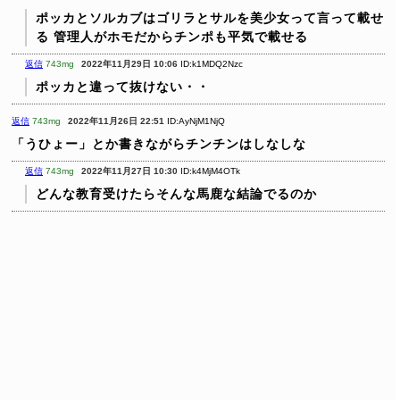
ポッカとソルカブはゴリラとサルを美少女って言って載せ
る
管理人がホモだからチンポも平気で載せる
返信
743mg
2022年11月29日 10:06
ID:k1MDQ2Nzc
ポッカと違って抜けない・・
返信
743mg
2022年11月26日 22:51
ID:AyNjM1NjQ
「うひょー」とか書きながらチンチンはしなしな
返信
743mg
2022年11月27日 10:30
ID:k4MjM4OTk
どんな教育受けたらそんな馬鹿な結論でるのか