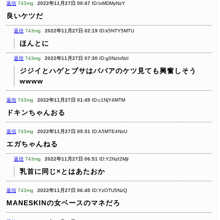
返信
743mg
2022年11月27日 00:47
ID:IxMDMyNzY
良いケツだ
返信
743mg
2022年11月27日 02:19
ID:k5NTY5MTU
ほんとに
返信
743mg
2022年11月27日 07:30
ID:g0NzIxNzI
ジジイとハゲとブサはババアのケツ見ても興奮しそう
wwww
返信
743mg
2022年11月27日 01:45
ID:c1NjY4MTM
ドキンちゃんおる
返信
743mg
2022年11月27日 05:31
ID:A5MTE4NzU
エガちゃんねる
返信
743mg
2022年11月27日 06:51
ID:Y2NzI2MjI
乳首に同じ×とはあたおか
返信
743mg
2022年11月27日 06:45
ID:YzOTU5NzQ
MANESKINの女ベースのマネだろ