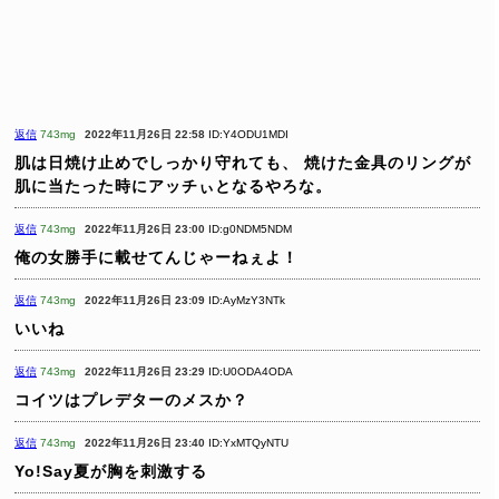
返信
743mg
2022年11月26日 22:58
ID:Y4ODU1MDI
肌は日焼け止めでしっかり守れても、
焼けた金具のリングが
肌に当たった時にアッチぃとなるやろな。
返信
743mg
2022年11月26日 23:00
ID:g0NDM5NDM
俺の女勝手に載せてんじゃーねぇよ！
返信
743mg
2022年11月26日 23:09
ID:AyMzY3NTk
いいね
返信
743mg
2022年11月26日 23:29
ID:U0ODA4ODA
コイツはプレデターのメスか？
返信
743mg
2022年11月26日 23:40
ID:YxMTQyNTU
Yo!Say夏が胸を刺激する