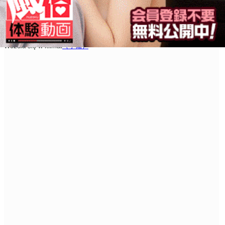
Wczuła się w klimat
（予備）