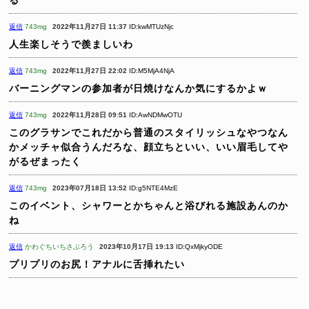
返信
743mg
2022年11月27日 11:37
ID:kwMTUzNjc
人生楽しそうで羨ましいわ
返信
743mg
2022年11月27日 22:02
ID:M5MjA4NjA
バーニングマンの参加者が日焼けなんか気にするかよｗ
返信
743mg
2022年11月28日 09:51
ID:AwNDMwOTU
このグラサンでこれだから普通のスタイリッシュなやつなん
かメッチャ似合うんだろな、顔立ちといい、いい眉毛してや
がるぜまったく
返信
743mg
2023年07月18日 13:52
ID:g5NTE4MzE
このイベント、シャワーとかちゃんと浴びれる施設あんのか
ね
返信
かわぐちいちさぶろう
2023年10月17日 19:13
ID:QxMjkyODE
プリプリのお尻！アナルに舌挿れたい