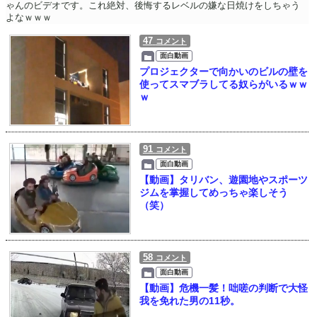
ゃんのビデオです。これ絶対、後悔するレベルの嫌な日焼けをしちゃう
よなｗｗｗ
47
コメント
面白動画
プロジェクターで向かいのビルの壁を
使ってスマブラしてる奴らがいるｗｗ
ｗ
91
コメント
面白動画
【動画】タリバン、遊園地やスポーツ
ジムを掌握してめっちゃ楽しそう
（笑）
58
コメント
面白動画
【動画】危機一髪！咄嗟の判断で大怪
我を免れた男の11秒。