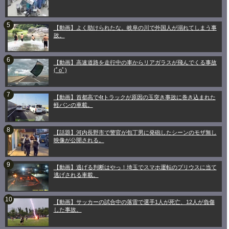
【動画】よく助けられたな。岐阜の川で外国人が溺れてしまう事
故。
【動画】高速道路を走行中の車からリアガラスが飛んでくる事故
(ﾟoﾟ)
【動画】首都高で4tトラックが原因の玉突き事故に巻き込まれた
軽バンの車載。
【話題】河内長野市で警官が包丁男に発砲したシーンのモザ無し
映像が公開される。
【動画】逃げる判断はやっ！埼玉でスマホ運転のプリウスに当て
逃げされる車載。
【動画】サッカーの試合中の落雷で選手1人が死亡、12人が負傷
した事故。