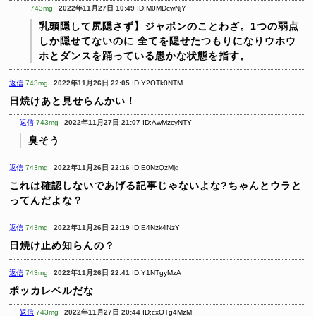
743mg
2022年11月27日 10:49
ID:M0MDcwNjY
乳頭隠して尻隠さず】ジャポンのことわざ。1つの弱点
しか隠せてないのに
全てを隠せたつもりになりウホウ
ホとダンスを踊っている愚かな状態を指す。
返信
743mg
2022年11月26日 22:05
ID:Y2OTk0NTM
日焼けあと見せらんかい！
返信
743mg
2022年11月27日 21:07
ID:AwMzcyNTY
臭そう
返信
743mg
2022年11月26日 22:16
ID:E0NzQzMjg
これは確認しないであげる記事じゃないよな?ちゃんとウラと
ってんだよな？
返信
743mg
2022年11月26日 22:19
ID:E4Nzk4NzY
日焼け止め知らんの？
返信
743mg
2022年11月26日 22:41
ID:Y1NTgyMzA
ポッカレベルだな
返信
743mg
2022年11月27日 20:44
ID:cxOTg4MzM