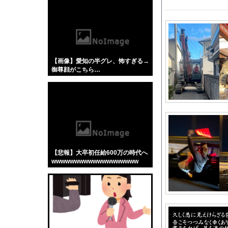
【悲報】「蕎麦」とか
【4/4】嫁が浮気を
元子役の紫堂るいの競
【悲報】赤ちゃんをゴ
【画像】愛知の半グレ、怖すぎる→
外国人「理解できない
御尊顔がこちら…
【動画】 撮影走行でホ
【悲報】タトゥー擁護
おまえらスマホの「あ
【悲報】思春期の娘に
道の駅に野菜や果物出
2026スーパーフォー
【悲報】大卒初任給600万の時代へ
ウクライナがモスクワ
wwwwwwwwwwwwwwwwwww
【動画】うそでしょー
男が欲情した山﨑玲奈
究極神ゲー異世界転移R
【アクナイ】パピルス