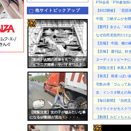
PTA会長「PTA参
他サイトピックアップ
【8/22開催】 「琵
中国、三峡ダムが全開
【驚愕】女さん「43
コテ
なぜ自民党批判だけは
リン
【悲報】 中国、橋の欄
- 固
【悲報】 週刊誌、好
定リ
【動画】人間の死体を丸ごと溶かす
ヌーディストビーチに
ンク
「ピラニア溶液」ヤバすぎワロタ…
【閲覧注意】米黒人男
自動
【発見】 発達っぽい
更新
宅飲み僕「ゴムってある
ツー
女、インスタ映えの為
ル
【毎日新聞】『自然災
ウクライナがモスクワ
【閲覧注意】女の子が嘘みたいな事
【動画】ルビィちゃん
になるgif動画が流出・・・・・
ウクライナがモスクワ