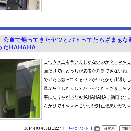
締め付けられる胸元！！【GIF動画あり】
「キモッ」と言われたお父さん、グレるｗｗｗｗｗｗｗ
入れられない男は器が小さい」
電動シート」に決まる・・・ｗ
ピーク 羽田空港、海外旅行客で混雑
。公道で煽ってきたヤツとバトってたらざまぁな
楽しむの？
たHAHAHA
かさん 離婚を提示
30話感想 診療所の女官からの呼び出し！水晶宮大荒れ！
これうｐ主も悪いんじゃないのか？ｗｗｗ
祭り中止
画だけではどっちが悪者か判断できないね
て車関連の事故に遭遇した事がありません、これが保険に入る必要がな...
でやたら煽ってくるヤツがいたから仕返し
ゆうかが７年ぶりに帰ってきたぞ！
嫌がらせしたりしてバトってたらざまぁｗ
やが、始めるまでのロードマップ教えてくれ
事になりやがったAHAHAHAHA！動画です
ードや濡れ場おっぱいがエロ過ぎる！人生最後のラスト写真集、最高！...
んかひでえｗｗｗこいつ絶対正確悪いだろ
ビスかと思ったら野生の炊飯器で草 ほか
」ランキング、ついに発表される
がアジア人にケンカを売った結果ｗｗｗ」 ほか
147
2014年03月30日 13:27 ┃
コメント
┃
乗物系
面白