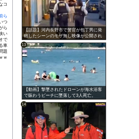
なコ
前ら
いつ
がら
【話題】河内長野市で警官が包丁男に発
狭い
砲したシーンのモザ無し映像が公開され
オで
る。
る車
問題
ｗｗ
のは表
【動画】撃墜されたドローンが海水浴客
で賑わうビーチに墜落して3人死亡。