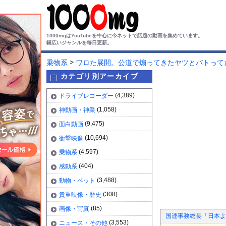
1000mgはYouTubeを中心に今ネットで話題の動画を集めています。
幅広いジャンルを毎日更新。
>
乗物系
ワロた展開。公道で煽ってきたヤツとバトってた
カテゴリ別アーカイブ
(4,389)
ドライブレコーダー
(1,058)
神動画・神業
(9,475)
面白動画
(10,694)
衝撃映像
(4,597)
乗物系
(404)
感動系
(3,488)
動物・ペット
(308)
貴重映像・歴史
(85)
画像・写真
国連事務総長「日本よ
(3,553)
ニュース・その他