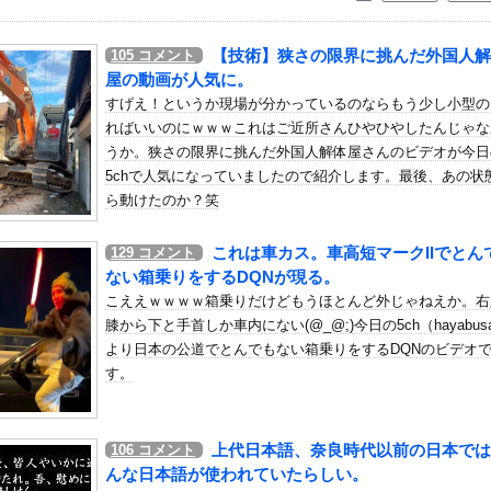
いう自炊最強のメシｗｗｗｗｗｗｗｗ
している。私の知らないスマホで連絡を取り合い、日中会ったりしてい...
【技術】狭さの限界に挑んだ外国人解
105
コメント
泳水着お○ぱいポロリ具合がエ□い
屋の動画が人気に。
ミ箱に捨てた女、パパ活で8回も妊娠していた
すげえ！というか現場が分かっているのならもう少し小型の
ればいいのにｗｗｗこれはご近所さんひやひやしたんじゃな
」日本人ファンタジスタがまだ無所属で欧州人が困惑..獲得を求める...
うか。狭さの限界に挑んだ外国人解体屋さんのビデオが今日
ンダADUO改良型エンジン（PU）を搭載したアストンマーチンが...
5chで人気になっていましたので紹介します。最後、あの状
してる反社、味方から背中を刺される
ら動けたのか？笑
」の予測変換1個目を続く限り繋げてみろwwwwwww
これは車カス。車高短マークIIでとん
129
コメント
「キモッ」と言われたお父さん、グレるｗｗｗｗｗｗｗ
ない箱乗りをするDQNが現る。
荷してるんやけど「こういうの欲しい」とかある？
こええｗｗｗｗ箱乗りだけどもうほとんど外じゃねえか。右
ミュラ第8戦「SUGO」決勝結果他
膝から下と手首しか車内にない(@_@;)今日の5ch（hayabus
に向けて初の弾道ミサイルを発射か？！
より日本の公道でとんでもない箱乗りをするDQNのビデオ
す。
！藤沢市で撮影された予測可能割合が気になる事故のドラレコ。
の肉体・・・これは我慢できませんわ
TA やる夫ルート【R-18】 その２６１
上代日本語、奈良時代以前の日本では
106
コメント
専用「アチーブメントスターシリーズ＜ネクストクエスト＞」【コーデ...
んな日本語が使われていたらしい。