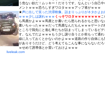
いうＡＶ女優ｗｗｗｗｗｗｗｗｗｗw
う危ない奴だ！ムッキー！だそうです。なんという自己中
メントｗｗｗ恐ろしすぎワロタｗｗｗアップ者がｗｗｗ
ックのり入れたけど出てこないの！！
★
声に出して笑った渋滞映像。詰まりっぷりがネタかよお
ｗｗｗ少しは譲れｗｗｗ
くっそワロタｗｗｗｗｗｗｗｗ
こ
ら馬鹿かよｗｗｗ馬鹿とか書いたら怒られるかもと思いな
合が原因で交通事故が起きてしまう。
書いちゃったｗｗｗだって馬鹿なんだもんｗｗｗゲートの
ところで我先にと進む車たちが詰まってしまっているビデ
す。なんでだよｗｗｗもう少し譲り合うとか前もって通れ
線に入っておくとかないのかよｗｗｗ道路の作り自体にも
がありそうだけど、どう考えてもこんな事にならないだろ
or 相互RSS
ｗせめて誘導係とか置いておけよｗｗｗ
g
が管理しています。 RSS設定 更新順130件まで。それ以降の古いも
liveleak.com