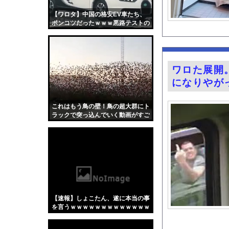
齋藤陽アナ ベルトで
【ワロタ】中国の格安EV車たち、
【悲報】思春期の娘に
ポンコツだったｗｗｗ悪路テストの
動画クッソ笑うｗｗｗ
既婚女性「托卵を受け
車で要らない装備、「
夏休み出国ラッシュが
ワロた展開
家系ラーメンって何を
になりやがっ
ひろゆきの妻・西村ゆ
『薬屋のひとりごと』
これはもう鳥の壁！鳥の超大群にト
ラックで突っ込んでいく動画がすご
シカ「全部喰った」 
い。
「私は何年も生きてい
お騒がせグラドル小倉
ガチの釣り初心者なん
井上晴美、乳首ヘアヌ
【Xの車窓から】オー
【速報】しょこたん、遂に本当の事
【衝撃】「かわいい虫
を言うｗｗｗｗｗｗｗｗｗｗｗｗｗ
ｗｗｗｗｗｗ
「アメリカのヤンキー