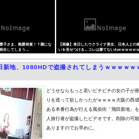
量刑7年の重さ、殺してしまい傷害致死罪を狙う方が量刑的には軽いと...
却のベルトファンが今なら4,980円ｗｗｗｗｗｗ
した自民党議員9人のリストが話題に、「岩屋はどこへ行った？」との...
町市で土砂崩落 山中の道路が寸断 宿泊客や登山客など計400人近...
女子アナ「国民が勝手に我々取材陣にカメラを向けるな！」→何様のつ...
愛子さま、熱愛発覚！？横にな
【画像】来日したウクライナ美女、日本人との
、地上波番組で胸元ぱっくり・・・（※画像あり）
発生してしまう…
いを見せつける←コレは勝てないわw w w w w w 
ーパー堀、ショートスリーパーでない事がバレてしまう・・・
w w
泳水着おっぱいポロリ具合がエロい
田新地、1080HDで盗撮されてしまうｗｗｗｗｗ
ィア「幻となった女性天皇。日本皇族に韓半島の男の血が入る可能性が...
ちゃん～ち〇ち〇こわい～』をrawやhitomiを使わずに無料...
」受注が700台超 7月販売は125台
どうせならもっと若いピチピチの女の子が
ダム「基礎部分破損」中国「全力放流！」台風13号「中国上陸予測」...
りを巡って欲しかったがｗｗｗｗ大阪の西
て、ついに、、、
ある本番行為が行える風俗街「飛田新地」
代表監督を追及「なぜ負けたのか」
人旅行者が盗撮したビデオです。削除の可
べきか…1万年ぶり史上最大級の火山の兆し＝韓国の反応
ありますのでお早めに。
いた。私が上に物を投げるフリをする → 猫はこうなります…