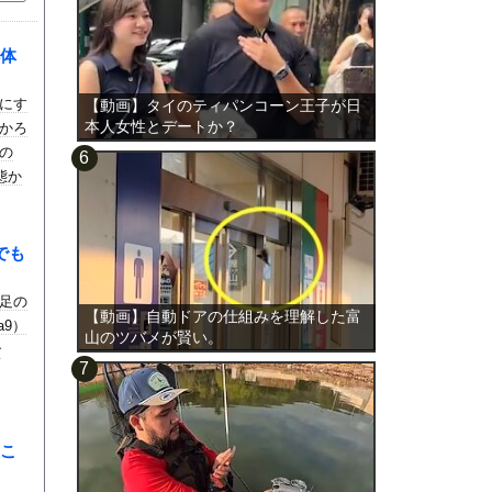
体
にす
【動画】タイのティパンコーン王子が日
本人女性とデートか？
かろ
の
態か
でも
足の
【動画】自動ドアの仕組みを理解した富
a9）
山のツバメが賢い。
で
こ