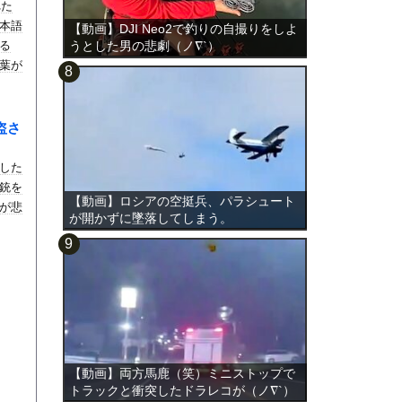
れた
本語
【動画】DJI Neo2で釣りの自撮りをしよ
る
うとした男の悲劇（ノ∇`）
葉が
盗さ
生した
銃を
【動画】ロシアの空挺兵、パラシュート
が悲
が開かずに墜落してしまう。
【動画】両方馬鹿（笑）ミニストップで
トラックと衝突したドラレコが（ノ∇`）