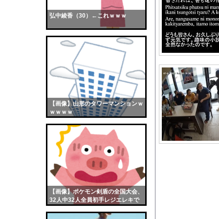
彫り師YouTuber
弘中綾香（30）←これｗｗｗ
【画像】おまえらくん
【画像】この女優さん
【朗報】齋藤飛鳥、前
【画像】おまえらこう
海外「日本よ、お前が
勇気を出して白人美女
10年もの間浮気して
【画像】山形のタワーマンションｗ
ｗｗｗｗ
ウクライナ侵攻以降、
【配信者】「金バエ」
【画像】女の子「危機
私「ちょっと、人の家
【画像】どのくノ一を
【悲報】プロ野球のレ
【画像】ポケモン剣盾の全国大会、
【動画】南米系のデカ
32人中32人全員初手レジエレキで
完全にワンパターンｗｗｗ
【画像】例の美人すぎ