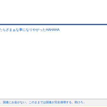
らざまぁな事になりやがったHAHAHA
、国連にお金がない。このままでは国連が完全崩壊する。助けろ」