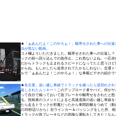
」 ワイ（全身麻酔に耐えて見せる！うおおおおおお！！！！）→
環境や毒親とのトラブルに悩む若者「大人に相談しても具体的に何もし...
6℃高い異常事態！ 観測史上最強クラスの「スーパーエルニーニョ...
見つかるｗｗｗｗｗ(※画像あり)
演説で“自党の大失態”を漏らした結果→党からブチギレられるww...
ぎる学生さん、甲子園で発見される
★
「ぁあんだよ！このやろぉ！」幅寄せされた事への仕返
ってる間に隠れてみた。…あれ？どこいった？ → 彼はチャンスを逃...
法が危ない動画。
神スタイルアイドル、水着グラビアがエッチすぎるwwwww織莉叶、...
コメ欄よりいただきました。幅寄せされた事への仕返し？
ックの前へ回り込んでの急停止。これ危ないよね。一応赤
ところに顔面から突っ込む女性
だからトラックも止まれるスピードになってたと思うけど
木に登って激しい戦い
からね。もしかしたら追突されてたかもしれない。交通ト
ルで「ぁあんだよ！このやろぉ！」な車載ビデオの紹介で
の大学ヤリサーの流出エロ動画（顔出し）が一番抜ける
代表に激怒！『惨憺たる結果、徹底的な刷新が必要だ』と監督や協会を...
★
名古屋。追い越し車線でトラックを煽ったら逆切れされ
唐揚げ屋ｗｗｗｗｗ
返しされたムッキー！
このアップロード者ヤバイ。何がヤ
って自分で煽っておいて急ブレーキや幅寄せをされたと怒
癖ブッ刺さりで精子ドクドク作られるわｗｗｗｗ
る。投稿者のコメントによると高速道路の追い越し車線を
で行列、出来ない
たら走るトラックが邪魔だったから車間距離をつめて（動
の35秒辺りから）右ウインカー＆パッシングをした所、相
に点火 マンホールが爆発しふた吹き飛ぶ
トラックが急ブレーキなどの危険な運転をしてきた！なん