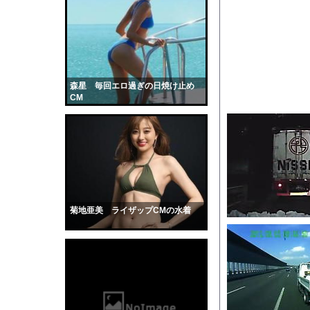
医者「麻酔かけますよ
【トー横キッズ】家庭
海面水温が平年より2.
【衝撃】魅惑的な鳥、
【驚愕】小川淳也さん、
森星 毎回エロ過ぎの日焼け止め
CM
【画像】滋賀の可愛す
彼がボトルを取りに行
【画像】天然Gカップ
勢いよく放水している
【動画】ヒョウ2頭が
【黒歴史】こういう昔
菊地亜美 ライザップCMの水着
韓国人「安貞桓が韓国
ケンタッキーとか言う
【画像】このAVが性
【悲報】味噌ラーメン
【中国】男の子が爆竹