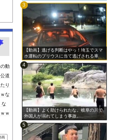
事
【動画】逃げる判断はやっ！埼玉でスマ
ホ運転のプリウスに当て逃げされる車
載。
この動
。公道
したり
ｗｗな
。な
【動画】よく助けられたな。岐阜の川で
ｗｗｗ
外国人が溺れてしまう事故。
動画