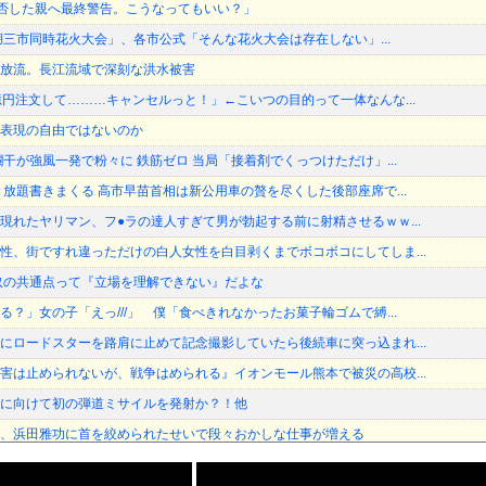
加拒否した親へ最終警告。こうなってもいい？」
琶湖三市同時花火大会」、各市公式「そんな花火大会は存在しない」...
放流。長江流域で深刻な洪水被害
億円注文して………キャンセルっと！」←こいつの目的って一体なんな...
表現の自由ではないのか
干が強風一発で粉々に 鉄筋ゼロ 当局「接着剤でくっつけただけ」...
き放題書きまくる 高市早苗首相は新公用車の贅を尽くした後部座席で...
現れたヤリマン、フ●ラの達人すぎて男が勃起する前に射精させるｗｗ...
性、街ですれ違っただけの白人女性を白目剥くまでボコボコにしてしま...
奴の共通点って『立場を理解できない』だよな
？」女の子「えっ///」 僕「食べきれなかったお菓子輪ゴムで縛...
にロードスターを路肩に止めて記念撮影していたら後続車に突っ込まれ...
害は止められないが、戦争はめられる』イオンモール熊本で被災の高校...
に向けて初の弾道ミサイルを発射か？！他
、浜田雅功に首を絞められたせいで段々おかしな仕事が増える
に向けて初の弾道ミサイルを発射か？！