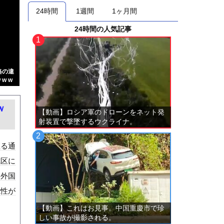
24時間
1週間
1ヶ月間
24時間の人気記事
格の違
w w
ｗ
【動画】ロシア軍のドローンをネット発
射装置で撃墜するウクライナ。
座る通
成区に
を外国
能性が
【動画】これはお見事。中国重慶市で珍
しい事故が撮影される。