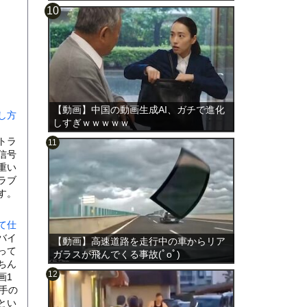
【動画】中国の動画生成AI、ガチで進化
し方
しすぎｗｗｗｗｗ
トラ
信号
重い
ラブ
す。
て仕
バイ
【動画】高速道路を走行中の車からリア
って
ガラスが飛んでくる事故(ﾟoﾟ)
ちん
画1
手の
とい