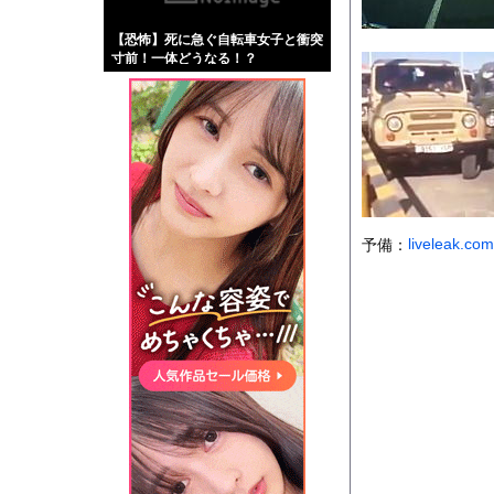
【画像】伊藤舞雪とか
【恐怖】死に急ぐ自転車女子と衝突
【緊急】肛門にスティ
寸前！一体どうなる！？
お知らせ
【珍事】サッカーの試
Powered by livedo
1000m
このページは
liveleak.com
予備：
示されません。