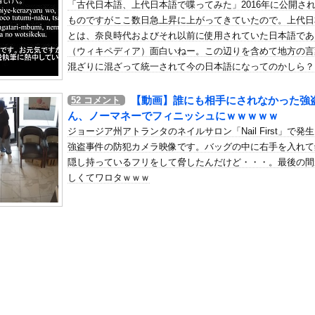
「古代日本語、上代日本語で喋ってみた」2016年に公開さ
「タトゥー入れてる奴は全員バカです」「すごい民度低い」
ものですがここ数日急上昇に上がってきていたので。上代日
の机がこの女の子の椅子にされてたらｗｗｗ
とは、奈良時代およびそれ以前に使用されていた日本語であ
、可愛すぎる
（ウィキペディア）面白いねー。この辺りを含めて地方の言
屈みで完全に見えてる動画が拡散されてしまう…
混ざりに混ざって統一されて今の日本語になってのかしら？
いう地雷系の女子高生って好きじゃないの？
【動画】誰にも相手にされなかった強
52
コメント
ナンバーワンだ」 熊本地震直後の日本の対応のスピードに世界が衝撃
ん、ノーマネーでフィニッシュにｗｗｗｗｗ
にチン凸したアジア人短小男
、爆笑されてしまうｗｗｗ
ジョージア州アトランタのネイルサロン「Nail First」で発
た嫁。まさかと思い長男のDNA鑑定をするがいいな？と問うと、元嫁...
強盗事件の防犯カメラ映像です。バッグの中に右手を入れて
隠し持っているフリをして脅したんだけど・・・。最後の間
ロシア軍兵士のHIV感染が2000％急増…ウクライナメディア！
しくてワロタｗｗｗ
のSNS更新が1週間途絶え、様々な憶測が飛び交う。1週間ぶりの投...
管理フォーーーーム！！！」
の金庫触らないでよ！」キチママ『そこに金庫があったから、開けてみ...
快楽責めしたいｗｗｗｗｗ
フト、打撃に自信がある守備下手さんが使われまくるｗｗｗｗｗｗｗｗ...
パイぽっちゃり女さん、配信がヱ口すぎｗｗｗｗｗｗｗ
るおにぎり屋さん、裏でおっさんが握っていたｗｗｗｗｗｗｗｗｗｗｗ...