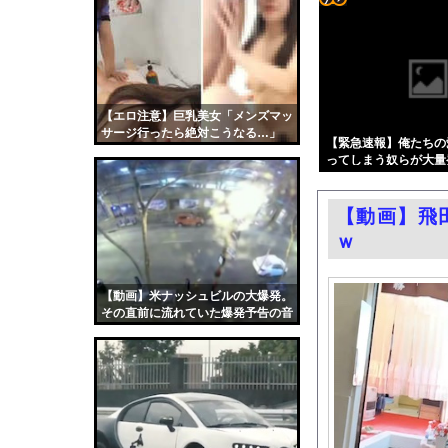
ジャンポケ斉藤に見る
コテ
【画像】瞬間-26℃冷
リン
高市内閣の方針に反対
- 固
【長野】安曇野市と大
定リ
【エロ注意】巨乳美女「メンズマッ
【悲報】テレ東の若手
サージ行ったら絶対こうなる…」
ンク
【緊急速報】俺たちの
女子プロレスラーさん
（動画あり）
ってしまう奴らが大量
自動
【画像】ショートスリ
更新
元子役の紫堂るいの競
【動画】飛
ツー
【ニュース】韓国メデ
ｗ
ル
エロ漫画『のの香とこー
BYDの軽EV「ラッコ
【動画】米ナッシュビルの大爆発。
その直前に流れていた爆発予告の音
中国「大豪雨！」三峡
声が公開される。
職場の人妻と不倫をし
韓国国会、サッカー前
日本旅行キャンセルす
うちのネコが目の前に