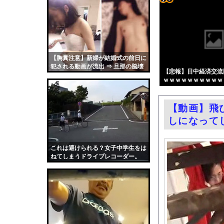
「日本は危険だ」と吹
コテ
【悲報】極左活動家、
リン
エロ漫画『ムラムラOLさ
- 固
ワイルドベリーズ経営
定リ
【胸糞注意】新婦が結婚式の前日に
職員がバスローブ姿で
犯される動画が流出 ⇒ 旦那の脳壊
ンク
【悲報】日中経済交流
【動画】若手女優「兄
れるだろこれ・・
ｗｗｗｗｗｗｗｗｗｗ
自動
急増する「自分の頭で
更新
ミツオカ、新型スポー
【動画】飛
ツー
【悲報】円安容認派「
しになって
ル
FANZAが夏のAV50％
渡邊渚さん「私がPTS
これは避けられる？女子中学生をは
ねてしまうドライブレコーダー。
職場の人妻と不倫をし
中国「台風接近！」台
韓国国会、サッカー前
日本旅行キャンセルす
うちのネコが目の前に