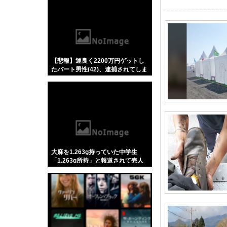
【悲報】「蕎麦」とか
【4/4】嫁が浮気を
ジャンポケ斎藤と代理
メーカーはデカヘソ8
【悲報】運良く2200万円ゲットし
【GIF動画】 宮城
たパート男性(42)、逮捕されてしま
英国人「ようこそ」冨
う
嫁からマジで離婚を切
【ミリマス】ついに美
横浜F・マリノスMF
「日本は危険だ」と吹
【熊本地震】発生後に
大麻を1.263g持っていた中学生
【悲報】カズレーザー
「1,263g所持」と報道されて売人
みたいにされてしまう
？？？「ゲーム実況な
【動画】ブラジルの女
高崎春アナ お尻に下
クレーンゲームの景品