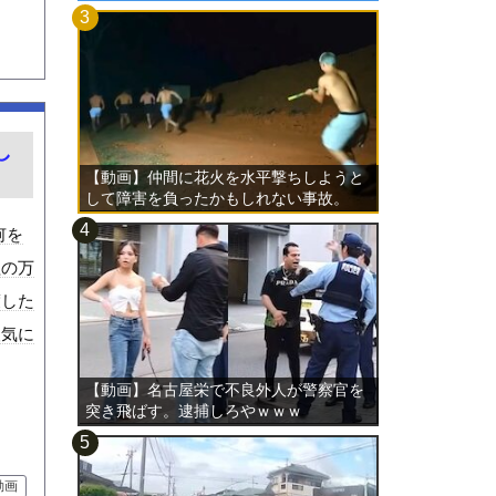
し
【動画】仲間に花火を水平撃ちしようと
して障害を負ったかもしれない事故。
何を
組の万
渡した
人気に
【動画】名古屋栄で不良外人が警察官を
突き飛ばす。逮捕しろやｗｗｗ
動画