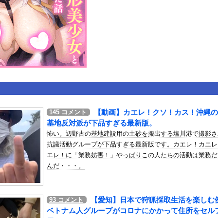
いうＡＶ女優ｗｗｗｗｗｗｗｗｗｗw
ックのり入れたけど出てこないの！！
たな。岐阜の川で外国人が溺れてしまう事故。
or 相互RSS
g
が管理しています。 RSS設定 更新順130件まで。それ以降の古いも
【動画】カエレ！クソ！カス！沖縄の
145
コメント
基地反対派が下品すぎる最新版。
怖い。辺野古の基地建設用の土砂を搬出する塩川港で撮影さ
抗議活動グループが下品すぎる最新版です。カエレ！カエレ
エレ！に「業務妨害！」やっぱりこの人たちの活動は業務だ
んだ・・・。
【愛知】日本で狩猟採取生活を楽しむ
93
コメント
ベトナム人グループがコロナにかかって住所をセル