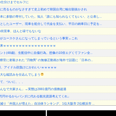
の仕分けまでセルフに
に売るものがなさすぎて史上初めて韓国台湾に輸出額抜かされ
本に多額の寄付していた。知人「誰にも知られなくてもいい、と公表し...
としたユーザー、現車を処分して代金を支払い、平日の納車日に予定を...
の街宣車、ほんと碌でもないな
がユースケさんになってしまっているという事実←これ
来ｗｗｗｗｗｗｗｗｗｗｗｗｗｗｗｗｗ
ト(48歳)、生配信中に自傷行為。想像の10倍エグくてファン全...
官に射殺された ”刃物男” の無修正動画が海外で話題に「日本の...
優、アイドル顔負けにかわいいｗｗｗｗｗ
大な縦読みを仕込んでしまう
て、ついに、、、
んなで大家さん」→実態は2881億円の債務超過
0万円やるからパンダに代わる観光資源考えてくれ」
り「外国人が増えた」自治体ランキング、1位大阪市 2位横浜市 ...
は「いのちの党」 旧グッズ半額で販売 どうなる秘書給与疑惑