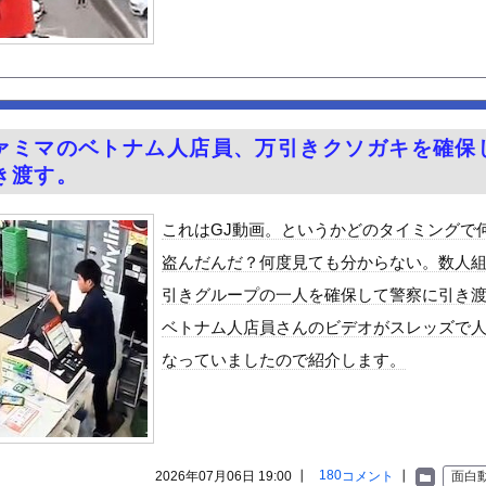
娯楽なのに、なんで有意義なイメージなんだろうな
さぁ！君らがちゃんと納税してくれないとこうなっちゃうけどどうする...
ってどこにあるのが正解なんだよ！
横乳！！【GIF動画あり】
WWWWWWWWWWWWWWWWWWW
ァミマのベトナム人店員、万引きクソガキを確保
がん転移」を促すと判明
き渡す。
んｗｗ
最高のIcupを持つ超一般人がAVデビュー！！
これはGJ動画。というかどのタイミングで
温泉が湧き出るｗｗｗｗｗ
盗んだんだ？何度見ても分からない。数人
ギビジネスで破産したグリラス社長 みんなにコオロギ食を広める為に...
引きグループの一人を確保して警察に引き
る異世界生活』60話感想 氷上のバトル！レグルスの権能とは！
ベトナム人店員さんのビデオがスレッズで
んや
なっていましたので紹介します。
ビスかと思ったら野生の炊飯器で草 ほか
で拡散してるおっぱいポロリ動画、何故か叩かれる・・・
」ランキング、ついに発表される
がアジア人にケンカを売った結果ｗｗｗ」 ほか
180
2026年07月06日 19:00 ┃
コメント
┃
面白