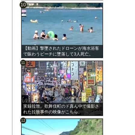
【動画】撃墜されたドローンが海水浴客
で賑わうビーチに墜落して3人死亡。
実録拉致。歌舞伎町のド真ん中で撮影さ
れた拉致事件の映像がこちら。