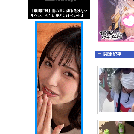
【画像】伊藤舞雪とか
【車間距離】雨の日に煽る危険なク
【緊急】肛門にスティ
ラウン。さらに後ろにはベンツま
お知らせ
で・・・
【動画】よく助けられ
関連記事
Powered by livedo
1000m
このページは
示されません。