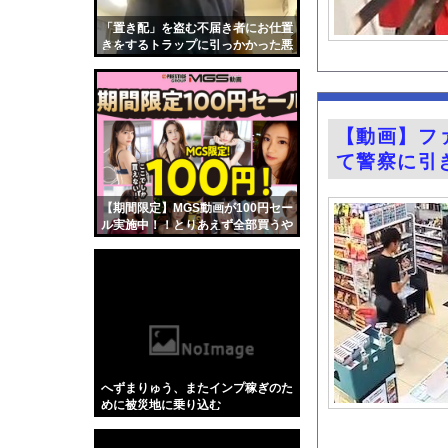
旅行ってただの消費型
「置き配」を盗む不届き者にお仕置
【怒報】国税庁「あの
きをするトラップに引っかかった悪
人たちの動画。
結局さ、車のエンジン
古旗笑佳アナ 巨乳、
【緊急】つけ麺WWW
【動画】フ
【悲報】「果糖」が「
て警察に引
【画像】吉岡里帆ちゃ
一般人を遥かに超えた
【期間限定】MGS動画が100円セー
ル実施中！！とりあえず全部買うや
熊本地震で居酒屋から
ろｗｗｗｗｗ
【昆虫食】食用コオロ
『Re：ゼロから始め
【画像】キス釣りする
【Xの車窓から】オー
【ポロリ悲話】ネット
へずまりゅう、またインプ稼ぎのた
【衝撃】「かわいい虫
めに被災地に乗り込む
「アメリカのヤンキー