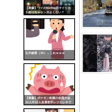
【悲報】17歳で無期
【画像】ワイのNetflixのマイリス
【画像】おまえらくん
トめっちゃセンスよくない？
【画像】この女優さん
wwwwwww
【朗報】齋藤飛鳥、前
【画像】おまえらこう
海外「日本よ、お前が
勇気を出して白人美女
10年もの間浮気して
弘中綾香（30）←これｗｗｗ
ウクライナ侵攻以降、
【配信者】「金バエ」
【画像】女の子「危機
私「ちょっと、人の家
【画像】X民さん「神
【画像】イケメン経営
【画像】ポケモン剣盾の全国大会、
【画像】どのくノ一を
32人中32人全員初手レジエレキで
完全にワンパターンｗｗｗ
【悲報】日本、高市円