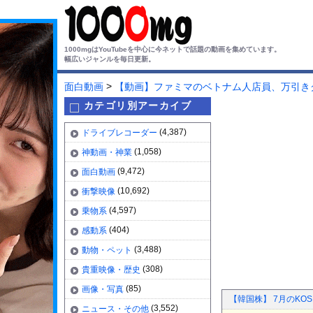
1000mgはYouTubeを中心に今ネットで話題の動画を集めています。
幅広いジャンルを毎日更新。
>
面白動画
【動画】ファミマのベトナム人店員、万引き
カテゴリ別アーカイブ
(4,387)
ドライブレコーダー
(1,058)
神動画・神業
(9,472)
面白動画
(10,692)
衝撃映像
(4,597)
乗物系
(404)
感動系
(3,488)
動物・ペット
(308)
貴重映像・歴史
(85)
画像・写真
【韓国株】 7月のKO
(3,552)
ニュース・その他