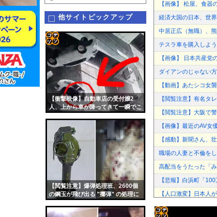
【画像】 松屋、食器
他サイトピックアップ
経済大国の日本、世界
中居正広（無職）、熊
テスラ車を購入しよう
コテ
【画像】 日本共産党
リン
ダイアンのじゃない方
- 固
【動画】あたシコ女襲
定リ
【衝撃映像】自動車店の受付嬢2
【閲覧注意】有名タレン
ンク
人、上から車が降ってきて一瞬でこ
【閲覧注意】大阪で警察
うなる
自動
【画像】最近のAV女
更新
【感動】新聞さん、壮
ツー
職場の人妻と不倫をし
ル
高配当をうたった「み
【悲報】白浜町「10
【閲覧注意】爆弾処理班、2600個
【人口激変】日本人が減
の鋼玉が飛び出る ”擲弾” の処理に
失敗、こうなる
れいわ新選組の新党名