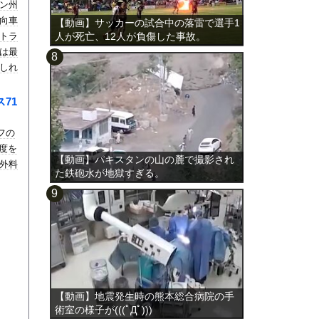
ン州
向車
【動画】サッカーの試合中の落雷で選手1
トラ
人が死亡、12人が負傷した事故。
は最
しれ
71
フの
度を
【動画】パキスタンの山の麓で撮影され
外料
た鉄砲水が地獄すぎる。
【動画】地震発生時の熊本総合病院の手
術室の様子が(((ﾟДﾟ)))