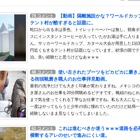
いう自炊最強のメシｗｗｗｗｗｗｗｗ
している。私の知らないスマホで連絡を取り合い、日中会ったりしてい...
【動画】隔離施設かな？ワールドカッ
74
コメント
人のやりとり、「地獄すぎて完全にコントになってる……」と衝撃を受...
テント村が酷すぎると話題に。
個保留3個返しのミドル機を出せよ！！！！
蛇口から出る水は茶色、トイレットペーパーは無し。朝食ボ
スにインスタントコーヒーが入っていたがお湯は手に入りま
の可愛すぎるチアさん、甲子園で発見される
ん。サッカーワールドカップ、カタール大会が用意した1泊
安健洋、クリスタルパレス加入が決定的に！メディカル検査をパス！現...
円近くもするテント村が話題になっています。砂漠の国でテ
り出されている。俺がネトゲしすぎて全くかまわなかったのが原因らし...
泊。良い経験だと思うけどなあｗｗｗ
咲ちゃんが大人の色気を出し始めた…！
使い古されたブーツをピカピカに磨き
48
コメント
三井寺眞が16歳で開幕スタメン出場し最年少記録更新 さらにデビュ...
る街頭靴磨き職人のお仕事拝見動画。
聴したのを真に受けた中国人旅行客、だが代替旅行先が日本ほど安全で...
最初の洗浄だけでも大きく印象が変わりますね。メキシコの
居酒屋店内から温泉が吹き出す ← これ前触れじゃね？
き屋さんのお仕事を20分間眺めるビデオです。靴紐のねじ
、車の任意保険にブチギレてしまう！！！！！！
まで気を使ってくれる丁寧なお仕事ですね。私も大人になっ
一度はやってもらうと少年の頃に憧れていたのだけど結局一
んて誰でもできる」わい「ほーん」
経験しないまま見なくなってしまいました。
子フットサル選手が極悪すぎて5年間の出場停止処分に。
着が浮き出てしまうハプニング！！
これは進むべきか迷うｗｗｗ道路を必
61
コメント
で乳酸菌飲料をゲット、だが飲んでみると妙に酸っぱくて体調が悪化し...
横断するアレのせいで進みにくい道。