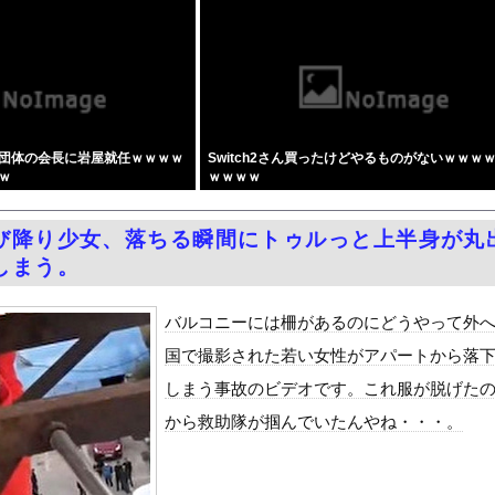
聴したのを真に受けた中国人旅行客、だが代替旅行先が日本ほど安全で...
平和記念公園で「座り込んで闘う！」と意気込むも… → 警察に完全...
んは飛行機の中でも性欲を満たしたい』をrawやhitomiを...
陣、倉庫の商品を持ち出し「ドローン攻撃で焼失した」として処理…ロ...
オンライン会見に 秋田県「会見の対応に問題があった」
団体の会長に岩屋就任ｗｗｗｗ
Switch2さん買ったけどやるものがないｗｗｗ
とセ○クスシーンするんですか？分かりました…」
ｗ
ｗｗｗｗ
考えない子」。すぐ検索が当たり前に 「タイパ」至上主義・・・
ツカーのティザー画像「第3弾」を公開！
び降り少女、落ちる瞬間にトゥルっと上半身が丸
円安は輸出が伸びで日本経済ホクホク！」⇒ 世界に売る物が無さすぎ...
しまう。
OFFセールを開催 part4
Dと診断された当時、世間はまだPTSDという言葉は浸透されてい...
バルコニーには柵があるのにどうやって外
て、ついに、、、
国で撮影された若い女性がアパートから落
風13号「三峡直撃予測」中国「上流大洪水！（三峡上流」中国都市「...
しまう事故のビデオです。これ服が脱げた
代表監督を追及「なぜ負けたのか」
から救助隊が掴んでいたんやね・・・。
べきか…1万年ぶり史上最大級の火山の兆し＝韓国の反応
いた。私が上に物を投げるフリをする → 猫はこうなります…