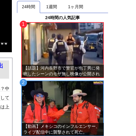
24時間
1週間
1ヶ月間
24時間の人気記事
ｗｗｗ
出
【話題】河内長野市で警官が包丁男に発
砲したシーンのモザ無し映像が公開され
る。
へ？中
下して
のは上
【動画】メキシコのインフルエンサー、
ライブ配信中に襲撃されて死亡。