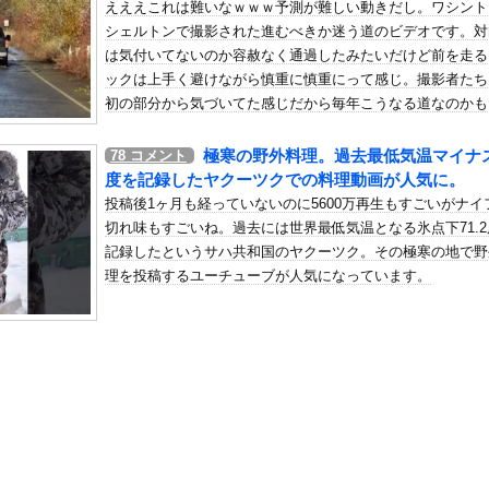
えええこれは難いなｗｗｗ予測が難しい動きだし。ワシント
懲役になった奴、怖いｗｗｗｗｗｗｗｗｗｗｗｗｗｗｗｗｗｗｗｗｗｗ...
シェルトンで撮影された進むべきか迷う道のビデオです。対
の机がこの女の子の椅子にされてたらｗｗｗ
は気付いてないのか容赦なく通過したみたいだけど前を走る
、可愛すぎる
ックは上手く避けながら慎重に慎重にって感じ。撮影者たち
屈みで完全に見えてる動画が拡散されてしまう…
初の部分から気づいてた感じだから毎年こうなる道なのかも
ないね。
いう地雷系の女子高生って好きじゃないの？
極寒の野外料理。過去最低気温マイナス
78
コメント
ナンバーワンだ」 熊本地震直後の日本の対応のスピードに世界が衝撃
度を記録したヤクーツクでの料理動画が人気に。
にチン凸したアジア人短小男
、爆笑されてしまうｗｗｗ
投稿後1ヶ月も経っていないのに5600万再生もすごいがナイ
た嫁。まさかと思い長男のDNA鑑定をするがいいな？と問うと、元嫁...
切れ味もすごいね。過去には世界最低気温となる氷点下71.2
記録したというサハ共和国のヤクーツク。その極寒の地で野
ロシア軍兵士のHIV感染が2000％急増…ウクライナメディア！
理を投稿するユーチューブが人気になっています。
のSNS更新が1週間途絶え、様々な憶測が飛び交う。1週間ぶりの投...
管理フォーーーーム！！！」
の金庫触らないでよ！」キチママ『そこに金庫があったから、開けてみ...
聖な甲子園にイスラム系の球児が立ってる！神聖な場を汚すな！」・・...
者とカップル成立した美女、下着グラビアがセクシーすぎるwwwww...
快楽責めしたいｗｗｗｗｗ
安ホクホクなのに上半期の輸出額が台湾と韓国に抜かれる・・・