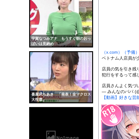
【マジかよ】職場のお
【速報】東京駅に『地
【人口激変】日本人が減
コロナ禍を的中させた霊
【動画】力士さん、ボ
宇賀なつみアナ もうすぐ朝のおっ
ぱいは見納め
可愛い彼女の好奇心は
（x.com）
（予備
【衝撃】プチプチで有
ベトナム人店員が
【画像】小倉ゆうか(2
店員の気を引き残
全く泳げない人がウォ
犯行をするって感
【動画】サーフィンで
店員さんよく気づ
【黒歴史】こういう昔
— みんなのパパ (@d
喜屋武ちあき 「発表！全マクロス
【動画】好きな芸
韓国人「安貞桓が韓国
大投票」
ケンタッキーとか言う
【画像】このAVが性
【悲報】味噌ラーメン
【中国】男の子が爆竹