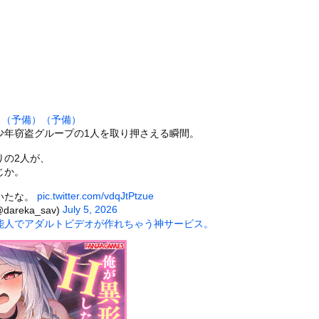
っさんからの遊びの誘い断ったらとんでもないこと言われたんだが
下シェルター』整備を正式表明
り「外国人が増えた」自治体ランキング、1位大阪市 2位横浜市 ...
能者が見た2026年の予言 —— 渡航制限からUFO公開、イン...
クサーをボコってしまう
止まらない。私がピアノの鍵盤を何度か叩いてみた → すると彼女は...
）
（予備）
（予備）
名な川上産業、社名を「プチプチ株式会社」に変更されるｗｗｗｗｗ
少年窃盗グループの1人を取り押さえる瞬間。
7)さん、7年ぶり『FRIDAY』表紙で神ボディ大解放
りの2人が、
ータースライダーをやるとこうなる
じか。
チューブライディング、チューブの中からの映像が凄い
pic.twitter.com/vdqJtPtzue
いたな。
の大学ヤリサーの流出エロ動画（顔出し）が一番抜ける
July 5, 2026
areka_sav)
能人でアダルトビデオが作れちゃう神サービス。
代表に激怒！『惨憺たる結果、徹底的な刷新が必要だ』と監督や協会を...
唐揚げ屋ｗｗｗｗｗ
癖ブッ刺さりで精子ドクドク作られるわｗｗｗｗ
で行列、出来ない
に点火 マンホールが爆発しふた吹き飛ぶ