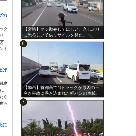
プの
ック
【宮崎】マジ勘弁してほしい。久しぶり
に恐ろしい子供ミサイルを見た。
せ
3万
ント
上げ
靴磨
【動画】首都高で4tトラックが原因の玉
れに
突き事故に巻き込まれた軽バンの車載。
たら
度も
死に