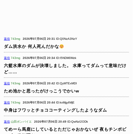
返信
743mg
2026年07月06日 20:31
ID:Q0NzA3NzY
ダム洪水か
何人死んだかな
返信
743mg
2026年07月06日 20:34
ID:I5NDM0Mzk
六籃水庫のダムが決壊しました。
水庫ってダムって意味だけ
ど……
返信
743mg
2026年07月06日 20:42
ID:QyMTExMDI
ため池かと思ったがけっこうでかいw
返信
743mg
2026年07月06日 20:44
ID:kxMjg4MjE
中身はフワッとチョココーティングしたようなダム
返信
山田ボンバイエ
2026年07月06日 20:49
ID:QwNzI2ODk
てめーら馬鹿にしているとただじゃおかないぜ
夜もチンポビ