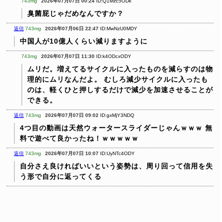
743mg
2026年07月07日 00:24
ID:Q1Mzc5ODk
臭菌屁じゃだめなんですか？
返信
743mg
2026年07月06日 22:47
ID:MwNzU0MDY
中国人が10億人くらい減りますように
743mg
2026年07月07日 11:30
ID:k4ODcxODY
ムリだ。増えてるサイクルに入ったものを減らすのは物
理的にムリなんだよ。
むしろ減少サイクルに入ったも
のは、軽くひと押しするだけで減少を加速させることが
できる。
返信
743mg
2026年07月07日 09:02
ID:gxMjY3NDQ
4つ目の動画は天然ウォータースライダーじゃんｗｗｗ
無
料で遊べて良かったね！ｗｗｗｗｗ
返信
743mg
2026年07月07日 10:07
ID:UyNTc4ODY
自分さえ良ければいいという姿勢は、周り回って信用を失
う形で自分に返ってくる