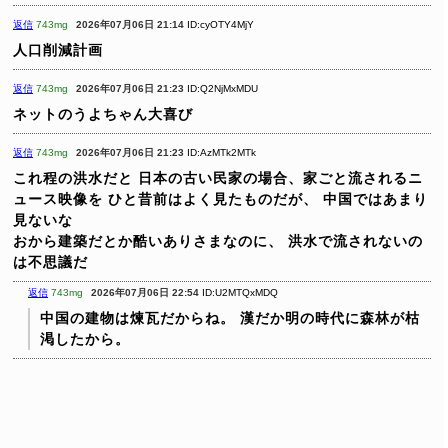
返信
743mg
2026年07月06日 21:14
ID:cyOTY4MjY
人口削減計画
返信
743mg
2026年07月06日 21:23
ID:Q2NjMxMDU
ネットのうよちゃん大喜び
返信
743mg
2026年07月06日 21:23
ID:AzMTk2MTk
これ程の洪水だと
日本の古い民家の場合、家ごと流されるニ
ュース映像を
ひと昔前はよく見たものだが、
中国ではあまり
見ないな
おから建築だとか酷いありさまなのに、
洪水で流されないの
は不思議だ
返信
743mg
2026年07月06日 22:54
ID:U2MTQxMDQ
中国の建物は煉瓦だからね。
漢だか明の時代に森林が枯
渇したから。