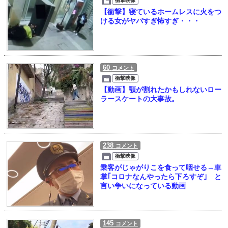
衝撃映像
【衝撃】寝ているホームレスに火をつ
ける女がヤバすぎ怖すぎ・・・
60
コメント
衝撃映像
【動画】顎が割れたかもしれないロー
ラースケートの大事故。
238
コメント
衝撃映像
乗客がじゃがりこを食って咽せる→車
掌｢コロナなんやったら下ろすぞ｣ と
言い争いになっている動画
145
コメント