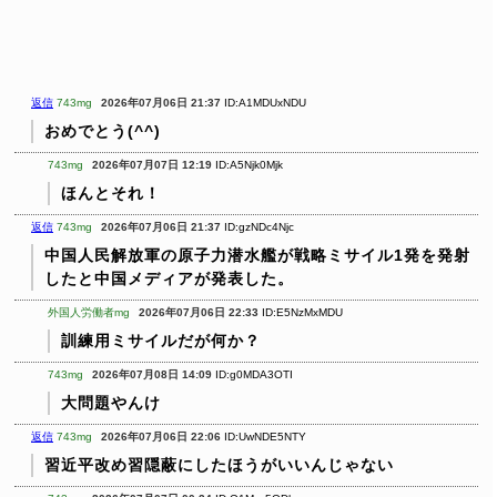
返信
743mg
2026年07月06日 21:37
ID:A1MDUxNDU
おめでとう(^^)
743mg
2026年07月07日 12:19
ID:A5Njk0Mjk
ほんとそれ！
返信
743mg
2026年07月06日 21:37
ID:gzNDc4Njc
中国人民解放軍の原子力潜水艦が戦略ミサイル1発を発射
したと中国メディアが発表した。
外国人労働者mg
2026年07月06日 22:33
ID:E5NzMxMDU
訓練用ミサイルだが何か？
743mg
2026年07月08日 14:09
ID:g0MDA3OTI
大問題やんけ
返信
743mg
2026年07月06日 22:06
ID:UwNDE5NTY
習近平改め習隠蔽にしたほうがいいんじゃない