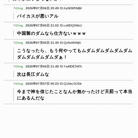
743mg
2026年07月06日 20:49
ID:AyNDM5MjM
バイカスが悪いアル
743mg
2026年07月06日 21:02
ID:czMDQ0MzU
中国製のダムなら仕方ないｗｗｗ
743mg
2026年07月06日 21:30
ID:QxNzM3MjA
こうなったら、もう何やってもムダムダムダムダムダム
ダムダムダムダムダぁ！
743mg
2026年07月06日 21:48
ID:YwMDE5MTc
次は長江ダムな
743mg
2026年07月07日 00:23
ID:Q1Mzc5ODk
今まで神を信じたことなんか無かったけど天罰って本当
にあるんだな