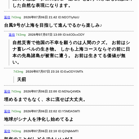
した自然な表現になります。
返信
743mg
2026年07月06日 21:42
ID:M2OTIyNzU
台風9号が上海を目指して進んでるから楽しみ♪
返信
743mg
2026年07月07日 13:09
ID:k4ODcxODY
自然災害で他国の不幸を願うのは人間のクズ。
お前はシ
ナ畜レベルの生き物。
しかも上海コースならその前に日
本の先島諸島が被害に遭う。
お前は生きてる価値が無
い。
743mg
2026年07月07日 23:16
ID:EwODY0MTk
天罰
返信
743mg
2026年07月06日 22:00
ID:M2NzQ4MDk
埋めるまでもなく、水に流せば大丈夫。
返信
743mg
2026年07月06日 22:02
ID:Y5MDA5MTI
地球がシナ人を浄化し始めてるよ
返信
743mg
2026年07月06日 22:10
ID:Q2NjMxMTI