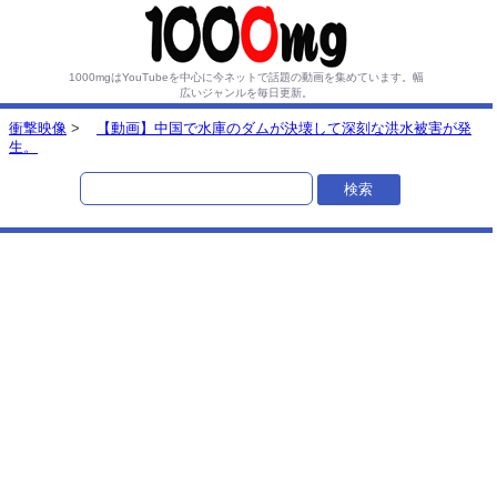
1000mgはYouTubeを中心に今ネットで話題の動画を集めています。
幅
広いジャンルを毎日更新。
衝撃映像
>
【動画】中国で水庫のダムが決壊して深刻な洪水被害が発
生。