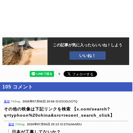
この記事が気に入ったら
いいね！しよう
いいね！
105
コメント
返信
743mg
2026年07月06日 20:06
ID:E5ODc5OTQ
その他の映像は下記リンクを検索
【x.com/search?
q=typhoon%20china&src=recent_search_click】
返信
743mg
2026年07月06日 20:13
ID:E5NzMxMDU
日本が工事してないか？