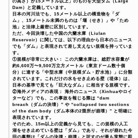
の高さ）が15メートル以上」のものを大型ダム（Large
Dam）と定義しています。
日本の河川法でも、15メートル以上の構造物を「ダ
ム」、15メートル未満のものは「堰（せき）」や「ため
池」と法律上厳密に区別しています。
ただ、今回決壊した中国の六蘭水庫（Liulan
Reservoir）に関しては、以下の理由から日本のニュース
でも「ダム」と表現されて差し支えない規模を持っていま
す。
①規模が非常に大きい：
この六蘭水庫は、総貯水容量が
約6,600万〜9,500万立方メートル（東京ドーム数十個
分）に達する「中型水庫（中規模ダム・貯水池）」に分類
されています。これだけの水をせき止める壁（堤体）は、
日本の基準で見ても「巨大なダム」に相当する規模です。
②海外メディアの表現：
海外のニュース（Xinhuaやロイ
ターなど）でも、この事故を報じる際は “dam
breach（ダムの決壊）” や “collapsed two sections
of the dam body（ダム本体の2箇所が崩壊）” と明確に
表現されています。
そのため、15m以上の定義から見ても、この規模の人工
湖をせき止めている壁は「ダム」であり、それが崩れた今
回の事態は「ダムの決壊・崩壊」と訳すのが最も実態に即