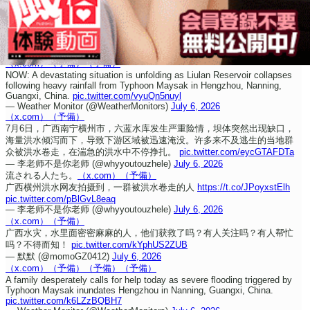
（x.com）
（予備）
（予備）
NOW: A devastating situation is unfolding as Liulan Reservoir collapses
following heavy rainfall from Typhoon Maysak in Hengzhou, Nanning,
Guangxi, China.
pic.twitter.com/vyuQn5nuyl
— Weather Monitor (@WeatherMonitors)
July 6, 2026
（x.com）
（予備）
7月6日，广西南宁横州市，六蓝水库发生严重险情，坝体突然出现缺口，
海量洪水倾泻而下，导致下游区域被迅速淹没。许多来不及逃生的当地群
众被洪水卷走，在湍急的洪水中不停挣扎。
pic.twitter.com/eycGTAFDTa
— 李老师不是你老师 (@whyyoutouzhele)
July 6, 2026
流される人たち。
（x.com）
（予備）
广西横州洪水
网友拍摄到，一群被洪水卷走的人
https://t.co/JPoyxstElh
pic.twitter.com/pBlGvL8eaq
— 李老师不是你老师 (@whyyoutouzhele)
July 6, 2026
（x.com）
（予備）
广西水灾，水里面密密麻麻的人，他们获救了吗？有人关注吗？有人帮忙
吗？不得而知！
pic.twitter.com/kYphUS2ZUB
— 默默 (@momoGZ0412)
July 6, 2026
（x.com）
（予備）
（予備）
（予備）
A family desperately calls for help today as severe flooding triggered by
Typhoon Maysak inundates Hengzhou in Nanning, Guangxi, China.
pic.twitter.com/k6LZzBQBH7