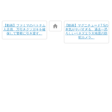
【動画】ファミマのベトナム
【動画】マグニチュード7.5の
人店員、万引きクソガキを確
本気がヤバすぎる。過去一恐
保して警察に引き渡す。
ろしいベネズエラ大地震の防
犯カメラ。