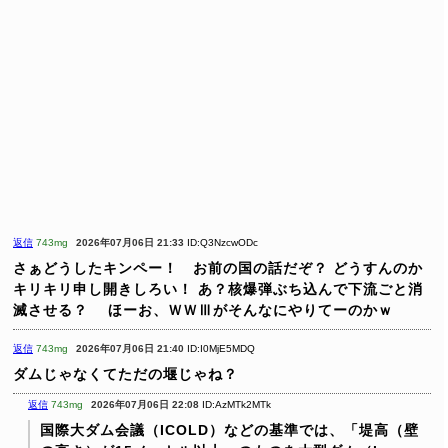
返信
743mg
2026年07月06日 21:33
ID:Q3NzcwODc
さぁどうしたキンペー！ お前の国の話だぞ？
どうすんのか
キリキリ申し開きしろい！
あ？核爆弾ぶち込んで下流ごと消
滅させる？
ほーお、ＷＷⅢがそんなにやりてーのかｗ
返信
743mg
2026年07月06日 21:40
ID:I0MjE5MDQ
ダムじゃなくてただの堰じゃね？
返信
743mg
2026年07月06日 22:08
ID:AzMTk2MTk
国際大ダム会議（ICOLD）などの基準では、「堤高（壁