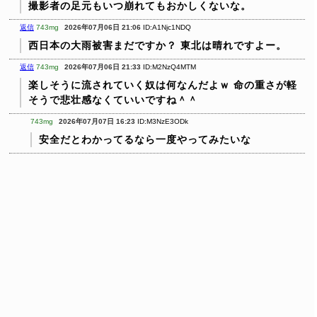
撮影者の足元もいつ崩れてもおかしくないな。
返信
743mg
2026年07月06日 21:06
ID:A1Njc1NDQ
西日本の大雨被害まだですか？
東北は晴れですよー。
返信
743mg
2026年07月06日 21:33
ID:M2NzQ4MTM
楽しそうに流されていく奴は何なんだよｗ
命の重さが軽
そうで悲壮感なくていいですね＾＾
743mg
2026年07月07日 16:23
ID:M3NzE3ODk
安全だとわかってるなら一度やってみたいな