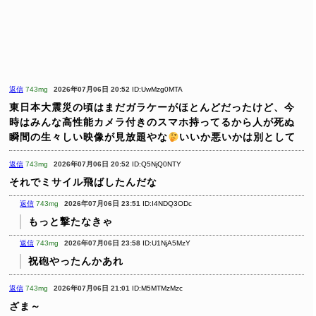
返信
743mg
2026年07月06日 20:52
ID:UwMzg0MTA
東日本大震災の頃はまだガラケーがほとんどだったけど、今
時はみんな高性能カメラ付きのスマホ持ってるから人が死ぬ
瞬間の生々しい映像が見放題やな
いいか悪いかは別として
返信
743mg
2026年07月06日 20:52
ID:Q5NjQ0NTY
それでミサイル飛ばしたんだな
返信
743mg
2026年07月06日 23:51
ID:I4NDQ3ODc
もっと撃たなきゃ
返信
743mg
2026年07月06日 23:58
ID:U1NjA5MzY
祝砲やったんかあれ
返信
743mg
2026年07月06日 21:01
ID:M5MTMzMzc
ざま～