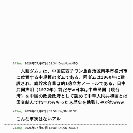
743mg
2026年07月07日 01:34
ID:gxMzkxNTQ
「六藍ダム」は、中国広西チワン族自治区南寧市横州市
に位置する中規模のダムである。同ダムは1960年に建
設され、総貯水容量は約1億立方メートルである。日中
共同声明（1972年）前だぞw日本は中華民国（現台
湾）を中国の政党政府として認めて中華人民共和国とは
国交結んでねーわwちったぁ歴史を勉強しやがれwww
743mg
2026年07月07日 07:50
ID:g3MzU1NTI
こんな事実はないアル
743mg
2026年07月07日 12:40
ID:UyNTc4ODY