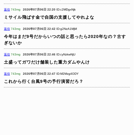
返信
743mg
2026年07月06日 22:20
ID:c2MDgxNjk
ミサイル飛ばす金で自国の支援してやれよな
返信
743mg
2026年07月06日 22:42
ID:g2NzA1MjM
今年はまだ9号だからいつの話と思ったら2020年なの？古す
ぎないか
返信
743mg
2026年07月06日 22:46
ID:cyNzkwNjU
土盛ってガワだけ舗装した重力ダムやんけ
返信
743mg
2026年07月06日 22:47
ID:M2Mzg4ODY
これから行く台風9号の予行演習だろ？