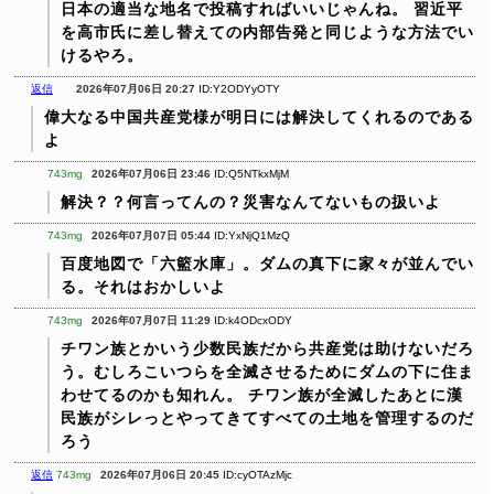
日本の適当な地名で投稿すればいいじゃんね。
習近平
を高市氏に差し替えての内部告発と同じような方法でい
けるやろ。
返信
2026年07月06日 20:27
ID:Y2ODYyOTY
偉大なる中国共産党様が明日には解決してくれるのである
よ
743mg
2026年07月06日 23:46
ID:Q5NTkxMjM
解決？？何言ってんの？災害なんてないもの扱いよ
743mg
2026年07月07日 05:44
ID:YxNjQ1MzQ
百度地図で「六籃水庫」。ダムの真下に家々が並んでい
る。それはおかしいよ
743mg
2026年07月07日 11:29
ID:k4ODcxODY
チワン族とかいう少数民族だから共産党は助けないだろ
う。むしろこいつらを全滅させるためにダムの下に住ま
わせてるのかも知れん。
チワン族が全滅したあとに漢
民族がシレっとやってきてすべての土地を管理するのだ
ろう
返信
743mg
2026年07月06日 20:45
ID:cyOTAzMjc