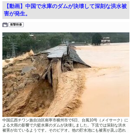
【動画】中国で水庫のダムが決壊して深刻な洪水被
害が発生。
衝撃映像
中国広西チワン族自治区南寧市横州市で6日、台風10号（メイサーク）に
よる大雨の影響で六籃水庫のダムが決壊しました。下流では深刻な洪水
被害が出ているようです。そのビデオ。他の貯水池にも被害が及ぶ恐れ