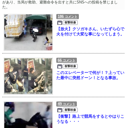
があり、当局が救助、避難命令を出すと共にSNSへの投稿を禁じまし
た。
186
コメント
衝撃映像
【放火】クソガキさん、いたずら心で
火を付けて大変な事になってしまう。
66
コメント
衝撃映像
このエレベーターで何が！？上ってい
た最中に突然ドーン！となる事故。
49
コメント
衝撃映像
【衝撃】路上で競馬をするとやはりこ
うなる・・・