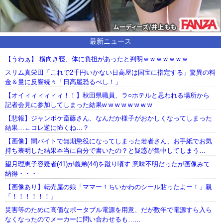
最新ニュース
【うわぁ】 横向き寝、体に負担があったと判明ｗｗｗｗｗｗｗ
スリム真栄田「これで2千円いかない日高屋は国宝に指定する」驚異の料
金＆量に反響続々「日高屋恐るべし！」
【オイィィィィィィ！！】秋田県職員、ラ○ホテルと思われる場所から
記者会見に参加してしまった結果w w w w w w w w
【悲報】ジャンポケ斎藤さん、なんだか様子がおかしくなってしまった
結果…←コレ逆に怖くね…？
【画像】闇バイトで無期懲役になってしまった若者さん、お手紙でお気
持ち表明した結果本当に自分で書いたの？と疑惑が集中してしまう…
望月理恵子容疑者(41)が義弟(44)を蹴り頃す 意味不明だったが画像みて
納得・・・
【画像あり】転売屋の娘「ママー！ちいかわのシール貼ったよー！」親
「！！！！！！」
災害等のために高価なポータブル電源を用意、だが数年で電源すら入ら
なくなったのでメーカーに問い合わせるも……