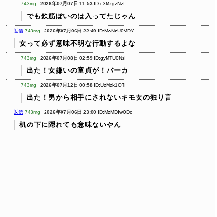
743mg
2026年07月07日 11:53
ID:c3MzgzNzI
でも鉄筋ぽいのは入ってたじゃん
返信
743mg
2026年07月06日 22:49
ID:MwNzU0MDY
女って必ず意味不明な行動するよな
743mg
2026年07月08日 02:59
ID:gyMTU0NzI
出た！女嫌いの童貞が！バーカ
743mg
2026年07月12日 00:58
ID:UzMzk1OTI
出た！男から相手にされないキモ女の独り言
返信
743mg
2026年07月06日 23:00
ID:MzMDIwODc
机の下に隠れても意味ないやん