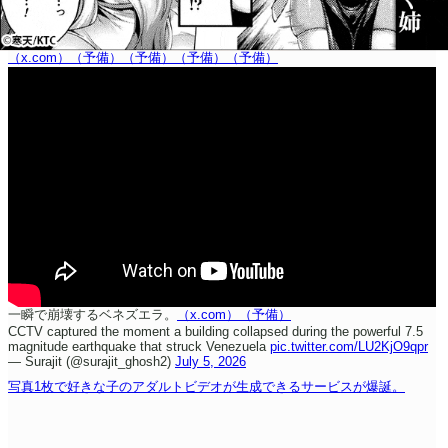
（x.com）
（予備）
（予備）
（予備）
（予備）
一瞬で崩壊するベネズエラ。
（x.com）
（予備）
CCTV captured the moment a building collapsed during the powerful 7.5
magnitude earthquake that struck Venezuela
pic.twitter.com/LU2KjO9qpr
— Surajit (@surajit_ghosh2)
July 5, 2026
写真1枚で好きな子のアダルトビデオが生成できるサービスが爆誕。