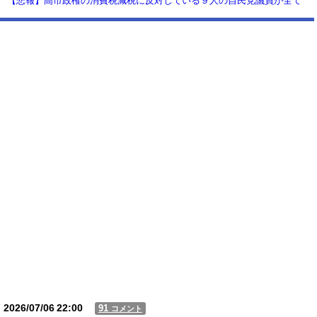
【悲報】高市政権の消費税減税に反対している９人の自民党議員が全て
判明！！！！ やっぱりコイツラかｗｗｗｗｗ
【動画】USJの禁止エリアに子どもたちが続々乱入 → スタッフが注意し
ても止まらない事態に
Powered by livedoor 相互RSS
2026/07/06
22:00
91
コメント