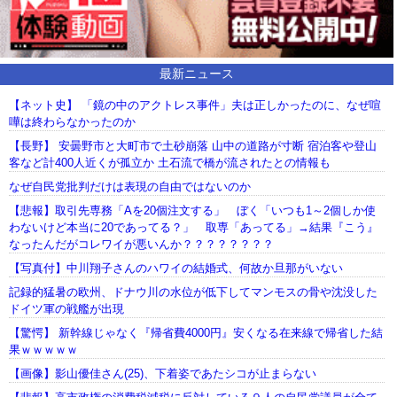
最新ニュース
【ネット史】 「鏡の中のアクトレス事件」夫は正しかったのに、なぜ喧
嘩は終わらなかったのか
【長野】 安曇野市と大町市で土砂崩落 山中の道路が寸断 宿泊客や登山
客など計400人近くが孤立か 土石流で橋が流されたとの情報も
なぜ自民党批判だけは表現の自由ではないのか
【悲報】取引先専務「Aを20個注文する」 ぼく「いつも1～2個しか使
わないけど本当に20であってる？」 取専「あってる」→結果『こう』
なったんだがコレワイが悪いんか？？？？？？？？
【写真付】中川翔子さんのハワイの結婚式、何故か旦那がいない
記録的猛暑の欧州、ドナウ川の水位が低下してマンモスの骨や沈没した
ドイツ軍の戦艦が出現
【驚愕】 新幹線じゃなく『帰省費4000円』安くなる在来線で帰省した結
果ｗｗｗｗｗ
【画像】影山優佳さん(25)、下着姿であたシコが止まらない