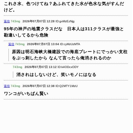
これさ水、色つけてね？あふれてきた水が色水な気がすんだ
けど。
返信
743mg
2026年07月07日 12:28
ID:gxMzEzNjg
95年の神戸の地震クラスだな 日本人は311クラスが最強と
勘違いしてるから危険
返信
743mg
2026年07月07日 13:04
ID:cyMzUzMTA
原因は明石海峡大橋建設での海底プレートにでっかい支柱
をぶっ刺したから
なんて言ったら俺消されるのか
743mg
2026年07月07日 13:12
ID:k4ODcxODY
消されはしないけど、笑いモノにはなる
返信
743mg
2026年07月07日 12:38
ID:Q2MTY1MzU
ワンコがいちばん賢い