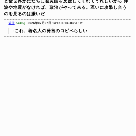
と全世界がただちに被災国を支援してくれてうれしいから
津
波や地震がなければ、政治がやって来る。互いに攻撃し合う
のを見るのは嫌いだ
返信
743mg
2026年07月07日 13:15
ID:k4ODcxODY
↑これ、著名人の発言のコピペらしい