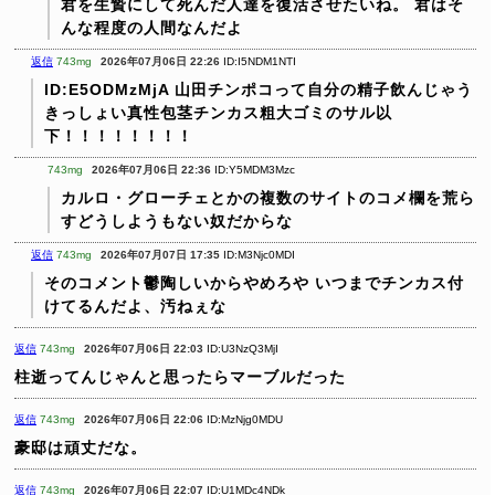
君を生贄にして死んだ人達を復活させたいね。
君はそ
んな程度の人間なんだよ
返信
743mg
2026年07月06日 22:26
ID:I5NDM1NTI
ID:E5ODMzMjA
山田チンポコって自分の精子飲んじゃう
きっしょい真性包茎チンカス粗大ゴミのサル以
下！！！！！！！！
743mg
2026年07月06日 22:36
ID:Y5MDM3Mzc
カルロ・グローチェとかの複数のサイトのコメ欄を荒ら
すどうしようもない奴だからな
返信
743mg
2026年07月07日 17:35
ID:M3Njc0MDI
そのコメント鬱陶しいからやめろや
いつまでチンカス付
けてるんだよ、汚ねぇな
返信
743mg
2026年07月06日 22:03
ID:U3NzQ3MjI
柱逝ってんじゃんと思ったらマーブルだった
返信
743mg
2026年07月06日 22:06
ID:MzNjg0MDU
豪邸は頑丈だな。
返信
743mg
2026年07月06日 22:07
ID:U1MDc4NDk