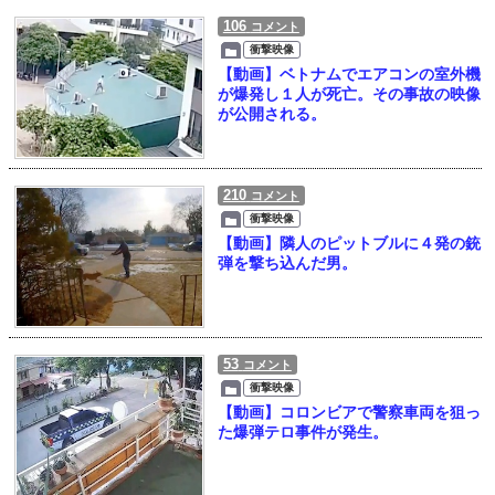
106
コメント
衝撃映像
【動画】ベトナムでエアコンの室外機
が爆発し１人が死亡。その事故の映像
が公開される。
210
コメント
衝撃映像
【動画】隣人のピットブルに４発の銃
弾を撃ち込んだ男。
53
コメント
衝撃映像
【動画】コロンビアで警察車両を狙っ
た爆弾テロ事件が発生。