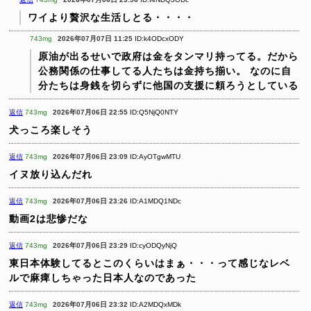
ワイより贅沢な生活しとる・・・・
743mg
2026年07月07日 11:25
ID:k4ODcxODY
原油が出るせいで政府は金をタンマリ持ってる。だから
公務関係の仕事してる人たちは金持ち揃い。
なのに自
分たちは身銭を切らずに他国の支援に頼ろうとしている
返信
743mg
2026年07月06日 22:55
ID:Q5NjQ0NTY
犬っころ楽しそう
返信
743mg
2026年07月06日 23:09
ID:AyOTgwMTU
イヌ放り込んだれ
返信
743mg
2026年07月06日 23:26
ID:A1MDQ1NDc
動画2は悲惨だな
返信
743mg
2026年07月06日 23:29
ID:cyODQyNjQ
東日本体験してるとこのくらいはまぁ・・・って感じなレベ
ルで麻痺しちゃった日本人なのであった
返信
743mg
2026年07月06日 23:32
ID:A2MDQxMDk