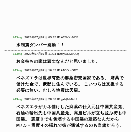
743mg
2026年07月07日 09:35
ID:A2NzYzMDE
水制震ダンパー発動！！
743mg
2026年07月07日 11:04
ID:MyODM3ODg
お金持ちの家は頑丈なんだと思いました。
743mg
2026年07月07日 16:45
ID:k4ODcxODY
ベネズエラは世界有数の麻薬密売国家である。
麻薬で
儲けた金で、豪邸に住んでいる。
こいつらは支援する
必要は無い。むしろ地震は天罰。
743mg
2026年07月07日 20:00
ID:gxMjMxNzU
ベネズエラがカネ儲けした麻薬の仕入元は中国共産党、
石油の輸出先も中国共産党。高層ビルが立ち並ぶ街も中
国製。
震度０でも倒壊する中国製の建築なんだから
M7.5＝震度４の揺れで街が壊滅するのも当然だろう。