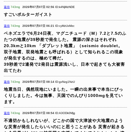
返信
743mg
2026年07月07日 02:56
ID:k4NjMzNDE
すごいポルターガイスト
返信
743mg
2026年07月07日 06:21
ID:cyMzUxMzc
ベネズエラで6月24日夜、マグニチュード（M）7.2と7.5のふ
たつの地震が39秒差で発生した。
震源の深さはそれぞれ
20.3kmと10km
「ダブレット地震」（seismic doublet。
双子地震、双発地震とも呼ばれる）として知られるこの現象
が発生するのは、極めて稀だ。
39秒差で2連発で2発目は震源浅いし、日本で起きても大被害
出てたわ
返信
743mg
2026年07月07日 08:14
ID:gxNzg1NzU
地震当日、偶然現地にいました。一瞬の出来事で本当にびっ
くりしました。今は無事、天国でのんびり1000mgを見てい
ます。
返信
743mg
2026年07月07日 08:54
ID:A3ODk0Mjg
不適切かもしれないが、どこかの国で大津波や大地震のよう
な災害が発生したらいいのにと思うことがある
災害が起きる