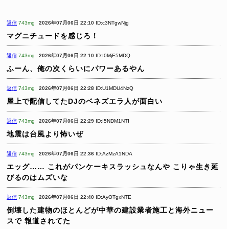
返信
743mg
2026年07月06日 22:10
ID:c3NTgwNjg
マグニチュードを感じろ！
返信
743mg
2026年07月06日 22:10
ID:I0MjE5MDQ
ふーん、俺の次くらいにパワーあるやん
返信
743mg
2026年07月06日 22:28
ID:U1MDU4NzQ
屋上で配信してたDJのベネズエラ人が面白い
返信
743mg
2026年07月06日 22:29
ID:I5NDM1NTI
地震は台風より怖いぜ
返信
743mg
2026年07月06日 22:36
ID:AzMzA1NDA
エッグ……
これがパンケーキスラッシュなんや
こりゃ生き延
びるのはムズいな
返信
743mg
2026年07月06日 22:40
ID:AyOTgxNTE
倒壊した建物のほとんどが中華の建設業者施工と海外ニュー
スで
報道されてた