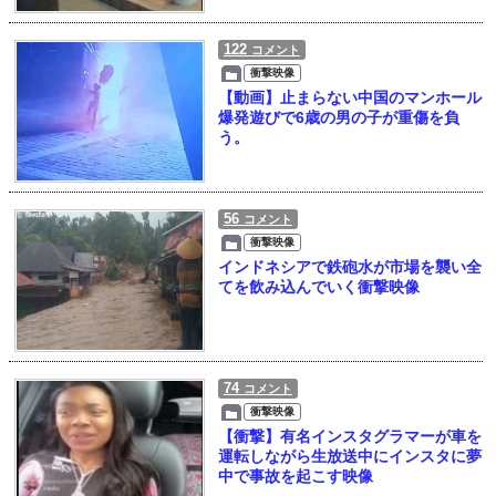
122
コメント
衝撃映像
【動画】止まらない中国のマンホール
爆発遊びで6歳の男の子が重傷を負
う。
56
コメント
衝撃映像
インドネシアで鉄砲水が市場を襲い全
てを飲み込んでいく衝撃映像
74
コメント
衝撃映像
【衝撃】有名インスタグラマーが車を
運転しながら生放送中にインスタに夢
中で事故を起こす映像