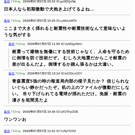
返信
743mg
2026年07月07日 09:23
ID:gzNDQxNjk
日本人なら初期微動で犬抱き上げてるよね…
返信
743mg
2026年07月07日 10:25
ID:cyMzUzMTA
ここまで大きく揺れると耐震性や耐震技術なんて意味ないよ
うな気がする
返信
743mg
2026年07月07日 11:50
ID:UyNDgzMzU
耐震って建物を無傷にする技術じゃなく、人命を守るため
に倒壊を防ぐ技術だぞ。
むしろ大地震だからこそ耐震の
差が出るんだよ。倒壊するか踏ん張るかは大違い。
返信
743mg
2026年07月07日 13:14
ID:k4ODcxODY
青森震度5強の時の報道局内部の様子見たか？
信じられな
いぐらい静かだったぞ。机の上のファイルが微動だにしな
い。
吊り下げられてる電球が揺れただけ。免振・耐震の
凄さを垣間見たよ
返信
743mg
2026年07月07日 10:45
ID:U4OTAyODE
ワンワンお
返信
743mg
2026年07月07日 11:01
ID:YzNjY5ODI