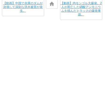
【動画】中国で水庫のダムが
【動画】内モンゴル大爆発。2
決壊して深刻な洪水被害が発
人が死亡した硝酸アンモニウ
生。
ムを積んだトラックの爆発事
故。