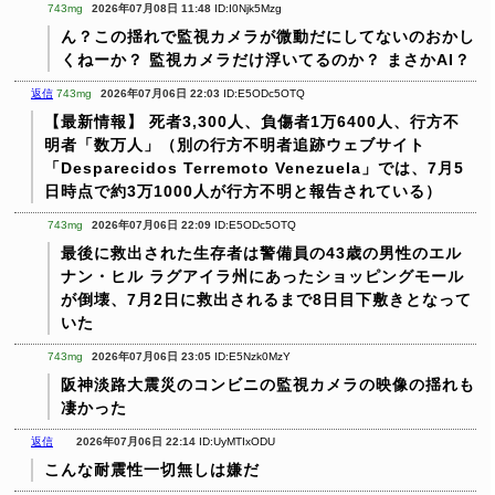
743mg
2026年07月08日 11:48
ID:I0Njk5Mzg
ん？この揺れで監視カメラが微動だにしてないのおかし
くねーか？
監視カメラだけ浮いてるのか？
まさかAI？
返信
743mg
2026年07月06日 22:03
ID:E5ODc5OTQ
【最新情報】
死者3,300人、負傷者1万6400人、行方不
明者「数万人」（別の行方不明者追跡ウェブサイト
「Desparecidos Terremoto Venezuela」では、7月5
日時点で約3万1000人が行方不明と報告されている）
743mg
2026年07月06日 22:09
ID:E5ODc5OTQ
最後に救出された生存者は警備員の43歳の男性のエル
ナン・ヒル
ラグアイラ州にあったショッピングモール
が倒壊、7月2日に救出されるまで8日目下敷きとなって
いた
743mg
2026年07月06日 23:05
ID:E5Nzk0MzY
阪神淡路大震災のコンビニの監視カメラの映像の揺れも
凄かった
返信
2026年07月06日 22:14
ID:UyMTIxODU
こんな耐震性一切無しは嫌だ