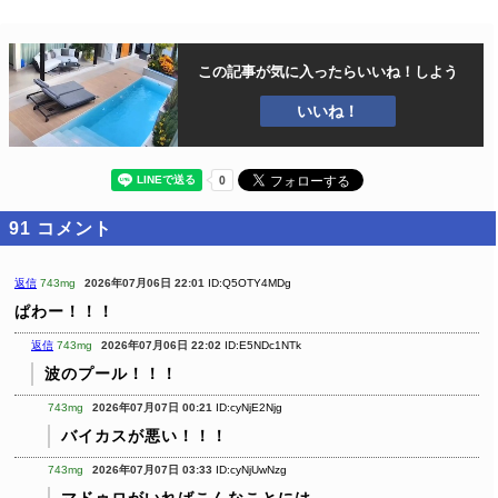
この記事が気に入ったら
いいね！しよう
いいね！
91
コメント
返信
743mg
2026年07月06日 22:01
ID:Q5OTY4MDg
ぱわー！！！
返信
743mg
2026年07月06日 22:02
ID:E5NDc1NTk
波のプール！！！
743mg
2026年07月07日 00:21
ID:cyNjE2Njg
バイカスが悪い！！！
743mg
2026年07月07日 03:33
ID:cyNjUwNzg
マドゥロがいればこんなことには