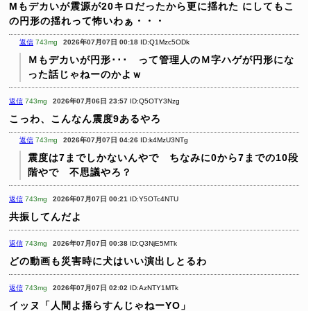
Mもデカいが震源が20キロだったから更に揺れた
にしてもこ
の円形の揺れって怖いわぁ・・・
返信
743mg
2026年07月07日 00:18
ID:Q1Mzc5ODk
Ｍもデカいが円形･･･ って管理人のＭ字ハゲが円形にな
った話じゃねーのかよｗ
返信
743mg
2026年07月06日 23:57
ID:Q5OTY3Nzg
こっわ、こんなん震度9あるやろ
返信
743mg
2026年07月07日 04:26
ID:k4MzU3NTg
震度は7までしかないんやで ちなみに0から7までの10段
階やで 不思議やろ？
返信
743mg
2026年07月07日 00:21
ID:Y5OTc4NTU
共振してんだよ
返信
743mg
2026年07月07日 00:38
ID:Q3NjE5MTk
どの動画も災害時に犬はいい演出しとるわ
返信
743mg
2026年07月07日 02:02
ID:AzNTY1MTk
イッヌ「人間よ揺らすんじゃねーYO」