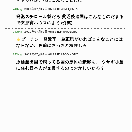
743mg
2026年07月07日 05:39
ID:c3MzQ3NTA
発泡スチロール製だろ
貧乏後進国はこんなものだまる
で支那畜ハウスのようだ(笑)
743mg
2026年07月07日 05:50
ID:YxNjQ1MzQ
️
プーチン・習近平・金正恩がいればこんなことには
ならない。お前はさっさと移住しろ
743mg
2026年07月07日 08:17
ID:k4ODcxODY
原油産出国で潤ってる国の庶民の豪邸を、
ウサギ小屋
に住む日本人が支援するのはおかしいだろ？