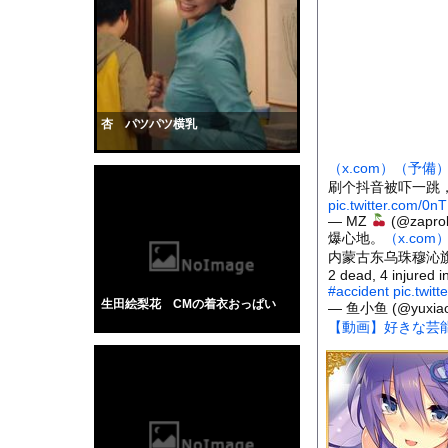
【マジかよ】職場のお
【速報】東京駅に『地
【人口激変】日本人が減
コロナ禍を的中させた霊
【動画】力士さん、ボ
杏 パツパツ横乳
可愛い彼女の好奇心は
（x.com）
（予備
【衝撃】プチプチで有
刷个抖音被吓一跳
【画像】小倉ゆうか(2
pic.twitter.com/0
— MZ
(@zapro
全く泳げない人がウォ
爆心地。
（x.com
内蒙古东乌珠穆沁
【動画】サーフィンで
2 dead, 4 injured 
【黒歴史】こういう昔
#accident
pic.twit
生田絵梨花 CMの着衣おっぱい
— 鱼小鱼 (@yuxiao
韓国人「安貞桓が韓国
【動画】好きな芸
ケンタッキーとか言う
【画像】このAVが性
【悲報】味噌ラーメン
【中国】男の子が爆竹