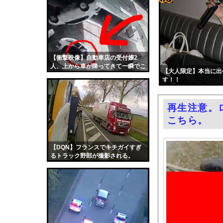
「日本は危険だ」と吹
コテ
【悲報】極左活動家、
リン
エロ漫画『ムラムラOLさ
- 固
ワイルドベリーズ経営
定リ
【衝撃映像】自動車店の受付嬢2
職員がバスローブ姿で
人、上から車が降ってきて一瞬でこ
ンク
【大人限定】本当に出
【動画】若手女優「兄
うなる
す！！
自動
急増する「自分の頭で
更新
ミツオカ、新型スポー
再生注意。
ツー
【悲報】円安容認派「
こちら。
ル
FANZAが夏のAV50％
渡邊渚さん「私がPTS
【DQN】フランスでキチガイすぎ
るトラック野郎が撮影される。
職場の人妻と不倫をし
中国「台風接近！」台
韓国国会、サッカー前
日本旅行キャンセルす
うちのネコが目の前に