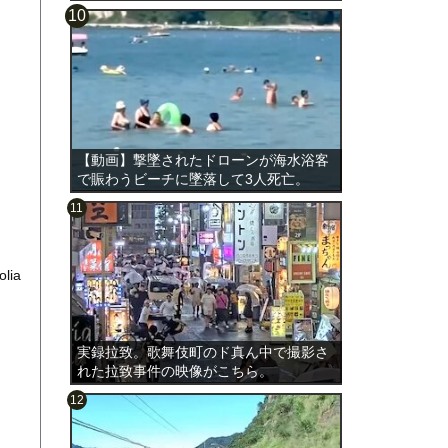
【動画】撃墜されたドローンが海水浴客
で賑わうビーチに墜落して3人死亡。
olia
実録拉致。歌舞伎町のド真ん中で撮影さ
れた拉致事件の映像がこちら。