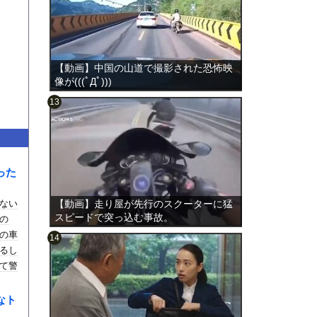
【動画】中国の山道で撮影された恐怖映
像が(((ﾟДﾟ)))
のは表
った
ない
【動画】走り屋が先行のスクーターに猛
スピードで突っ込む事故。
の
の車
るし
て警
なト