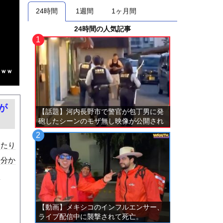
24時間
1週間
1ヶ月間
24時間の人気記事
ｗｗｗ
が
【話題】河内長野市で警官が包丁男に発
砲したシーンのモザ無し映像が公開され
る。
ったり
は分か
な
【動画】メキシコのインフルエンサー、
ライブ配信中に襲撃されて死亡。