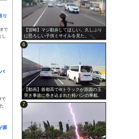
吊り
オで
【宮崎】マジ勘弁してほしい。久しぶり
に恐ろしい子供ミサイルを見た。
まし
バ
【動画】首都高で4tトラックが原因の玉
突き事故に巻き込まれた軽バンの車載。
車で
た
が原