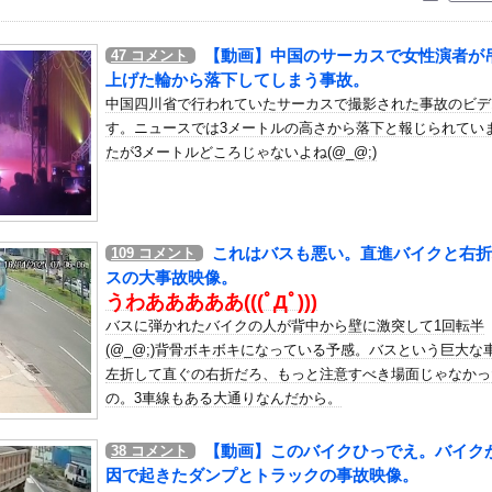
いう自炊最強のメシｗｗｗｗｗｗｗｗ
している。私の知らないスマホで連絡を取り合い、日中会ったりしてい...
【動画】中国のサーカスで女性演者が
47
コメント
人のやりとり、「地獄すぎて完全にコントになってる……」と衝撃を受...
上げた輪から落下してしまう事故。
個保留3個返しのミドル機を出せよ！！！！
中国四川省で行われていたサーカスで撮影された事故のビデ
す。ニュースでは3メートルの高さから落下と報じられてい
の可愛すぎるチアさん、甲子園で発見される
たが3メートルどころじゃないよね(@_@;)
安健洋、クリスタルパレス加入が決定的に！メディカル検査をパス！現...
り出されている。俺がネトゲしすぎて全くかまわなかったのが原因らし...
咲ちゃんが大人の色気を出し始めた…！
これはバスも悪い。直進バイクと右折
109
コメント
三井寺眞が16歳で開幕スタメン出場し最年少記録更新 さらにデビュ...
スの大事故映像。
聴したのを真に受けた中国人旅行客、だが代替旅行先が日本ほど安全で...
うわあああああ(((ﾟДﾟ)))
居酒屋店内から温泉が吹き出す ← これ前触れじゃね？
バスに弾かれたバイクの人が背中から壁に激突して1回転半
、車の任意保険にブチギレてしまう！！！！！！
(@_@;)背骨ボキボキになっている予感。バスという巨大な
左折して直ぐの右折だろ、もっと注意すべき場面じゃなかっ
んて誰でもできる」わい「ほーん」
の。3車線もある大通りなんだから。
子フットサル選手が極悪すぎて5年間の出場停止処分に。
着が浮き出てしまうハプニング！！
【動画】このバイクひっでえ。バイク
38
コメント
で乳酸菌飲料をゲット、だが飲んでみると妙に酸っぱくて体調が悪化し...
因で起きたダンプとトラックの事故映像。