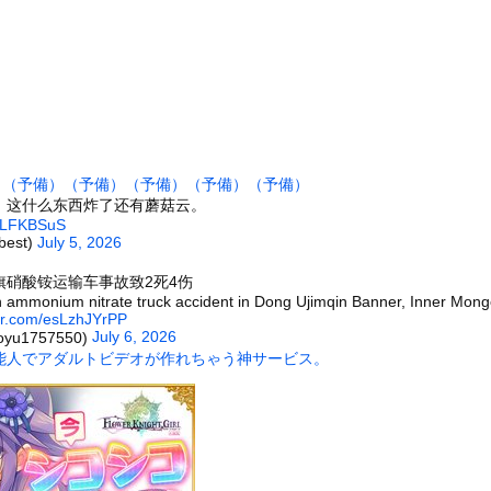
っさんからの遊びの誘い断ったらとんでもないこと言われたんだが
下シェルター』整備を正式表明
り「外国人が増えた」自治体ランキング、1位大阪市 2位横浜市 ...
能者が見た2026年の予言 —— 渡航制限からUFO公開、イン...
クサーをボコってしまう
止まらない。私がピアノの鍵盤を何度か叩いてみた → すると彼女は...
）
（予備）
（予備）
（予備）
（予備）
（予備）
名な川上産業、社名を「プチプチ株式会社」に変更されるｗｗｗｗｗ
，这什么东西炸了还有蘑菇云。
7)さん、7年ぶり『FRIDAY』表紙で神ボディ大解放
nTLFKBSuS
best)
July 5, 2026
ータースライダーをやるとこうなる
）
旗硝酸铵运输车事故致2死4伤
チューブライディング、チューブの中からの映像が凄い
in ammonium nitrate truck accident in Dong Ujimqin Banner, Inner Mong
の大学ヤリサーの流出エロ動画（顔出し）が一番抜ける
ter.com/esLzhJYrPP
July 6, 2026
yu1757550)
代表に激怒！『惨憺たる結果、徹底的な刷新が必要だ』と監督や協会を...
能人でアダルトビデオが作れちゃう神サービス。
唐揚げ屋ｗｗｗｗｗ
癖ブッ刺さりで精子ドクドク作られるわｗｗｗｗ
で行列、出来ない
に点火 マンホールが爆発しふた吹き飛ぶ