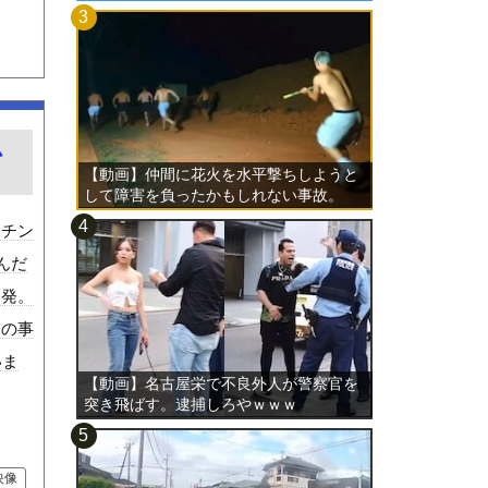
ム
【動画】仲間に花火を水平撃ちしようと
して障害を負ったかもしれない事故。
ムチン
んだ
爆発。
この事
いま
【動画】名古屋栄で不良外人が警察官を
突き飛ばす。逮捕しろやｗｗｗ
映像