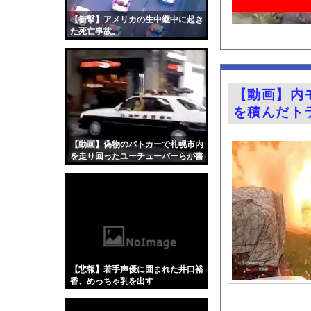
旅行ってただの消費型
【衝撃】アメリカの生中継中に起き
【怒報】国税庁「あの
た死亡事故。
結局さ、車のエンジン
古旗笑佳アナ 巨乳、
【緊急】つけ麺WWW
【動画】内
【悲報】「果糖」が「
を積んだト
【画像】吉岡里帆ちゃ
一般人を遥かに超えた
【動画】偽物のパトカーで札幌市内
を走り回ったユーチューバーらが書
熊本地震で居酒屋から
類送検される。
【昆虫食】食用コオロ
『Re：ゼロから始め
【画像】キス釣りする
【Xの車窓から】オー
【ポロリ悲話】ネット
【悲報】若手声優に囲まれた井口裕
【衝撃】「かわいい虫
香、めっちゃ乳を出す
wwwwwwwww
「アメリカのヤンキー