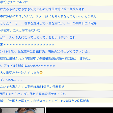
の仕分けまでセルフに
に売るものがなさすぎて史上初めて韓国台湾に輸出額抜かされ
本に多額の寄付していた。知人「誰にも知られなくてもいい、と公表し...
としたユーザー、現車を処分して代金を支払い、平日の納車日に予定を...
の街宣車、ほんと碌でもないな
がユースケさんになってしまっているという事実←これ
来ｗｗｗｗｗｗｗｗｗｗｗｗｗｗｗｗｗ
ト(48歳)、生配信中に自傷行為。想像の10倍エグくてファン全...
官に射殺された ”刃物男” の無修正動画が海外で話題に「日本の...
優、アイドル顔負けにかわいいｗｗｗｗｗ
大な縦読みを仕込んでしまう
て、ついに、、、
んなで大家さん」→実態は2881億円の債務超過
0万円やるからパンダに代わる観光資源考えてくれ」
り「外国人が増えた」自治体ランキング、1位大阪市 2位横浜市 ...
は「いのちの党」 旧グッズ半額で販売 どうなる秘書給与疑惑