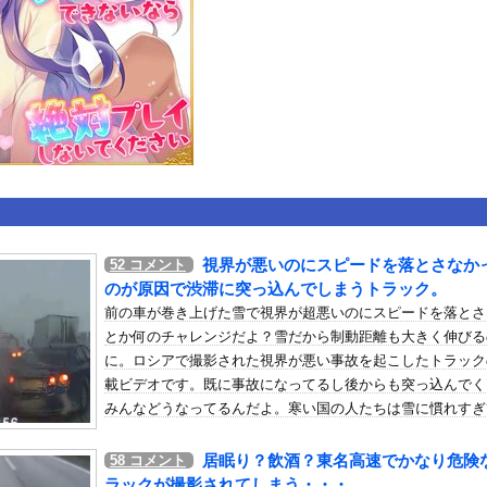
いうＡＶ女優ｗｗｗｗｗｗｗｗｗｗw
ックのり入れたけど出てこないの！！
たな。岐阜の川で外国人が溺れてしまう事故。
or 相互RSS
g
が管理しています。 RSS設定 更新順130件まで。それ以降の古いも
視界が悪いのにスピードを落とさなか
52
コメント
のが原因で渋滞に突っ込んでしまうトラック。
前の車が巻き上げた雪で視界が超悪いのにスピードを落とさ
とか何のチャレンジだよ？雪だから制動距離も大きく伸びる
に。ロシアで撮影された視界が悪い事故を起こしたトラック
載ビデオです。既に事故になってるし後からも突っ込んでく
みんなどうなってるんだよ。寒い国の人たちは雪に慣れすぎ
戒することを忘れるのだろうか。
居眠り？飲酒？東名高速でかなり危険
58
コメント
ラックが撮影されてしまう・・・