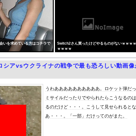
聴したのを真に受けた中国人旅行客、だが代替旅行先が日本ほど安全で...
平和記念公園で「座り込んで闘う！」と意気込むも… → 警察に完全...
んは飛行機の中でも性欲を満たしたい』をrawやhitomiを...
陣、倉庫の商品を持ち出し「ドローン攻撃で焼失した」として処理…ロ...
オンライン会見に 秋田県「会見の対応に問題があった」
会いを求めている方はコチラで
Switch2さん買ったけどやるものがないｗｗｗ
とセ○クスシーンするんですか？分かりました…」
ｗｗｗｗ
考えない子」。すぐ検索が当たり前に 「タイパ」至上主義・・・
ツカーのティザー画像「第3弾」を公開！
ロシアvsウクライナの戦争で最も恐ろしい動画像
円安は輸出が伸びで日本経済ホクホク！」⇒ 世界に売る物が無さすぎ...
OFFセールを開催 part4
Dと診断された当時、世間はまだPTSDという言葉は浸透されてい...
うわああああああああああ。ロケット弾だ
て、ついに、、、
ミサイルだったりでやられたらこうなるの
風13号「三峡直撃予測」中国「上流大洪水！（三峡上流」中国都市「...
るのだけど・・・。こうして見せられると
代表監督を追及「なぜ負けたのか」
あ・・・。「一部」だけってのがまた。
べきか…1万年ぶり史上最大級の火山の兆し＝韓国の反応
いた。私が上に物を投げるフリをする → 猫はこうなります…