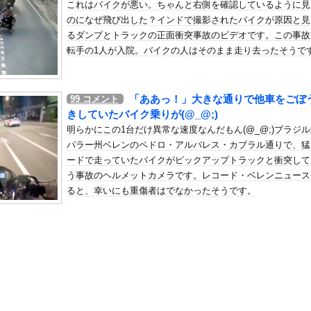
これはバイクが悪い。ちゃんと右側を確認しているように見
懲役になった奴、怖いｗｗｗｗｗｗｗｗｗｗｗｗｗｗｗｗｗｗｗｗｗｗ...
のになぜ飛び出した？インドで撮影されたバイクが原因と見
の机がこの女の子の椅子にされてたらｗｗｗ
るダンプとトラックの正面衝突事故のビデオです。この事故
、可愛すぎる
転手の1人が入院。バイクの人はそのまま走り去ったそうで
屈みで完全に見えてる動画が拡散されてしまう…
いう地雷系の女子高生って好きじゃないの？
「ああっ！」大きな通りで他車をごぼ
99
コメント
ナンバーワンだ」 熊本地震直後の日本の対応のスピードに世界が衝撃
きしていたバイク乗りが(@_@;)
にチン凸したアジア人短小男
、爆笑されてしまうｗｗｗ
明らかにこの1台だけ異常な速度なんだもん(@_@;)ブラジ
た嫁。まさかと思い長男のDNA鑑定をするがいいな？と問うと、元嫁...
パラー州ベレンのペドロ・アルバレス・カブラル通りで、猛
ードで走っていたバイクがピックアップトラックと衝突して
ロシア軍兵士のHIV感染が2000％急増…ウクライナメディア！
う事故のヘルメットカメラです。レコード・ベレンニュース
のSNS更新が1週間途絶え、様々な憶測が飛び交う。1週間ぶりの投...
ると、幸いにも重傷者はでなかったそうです。
管理フォーーーーム！！！」
の金庫触らないでよ！」キチママ『そこに金庫があったから、開けてみ...
聖な甲子園にイスラム系の球児が立ってる！神聖な場を汚すな！」・・...
者とカップル成立した美女、下着グラビアがセクシーすぎるwwwww...
快楽責めしたいｗｗｗｗｗ
安ホクホクなのに上半期の輸出額が台湾と韓国に抜かれる・・・