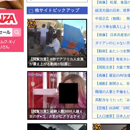
【画像】 松屋、食器
他サイトピックアップ
経済大国の日本、世界
中居正広（無職）、熊
テスラ車を購入しよう
コテ
【画像】 日本共産党
リン
ダイアンのじゃない方
- 固
【動画】あたシコ女襲
定リ
【閲覧注意】8秒でアフリカ人全員
【閲覧注意】有名タレン
ンク
が震え上がる動画が話題に
【閲覧注意】大阪で警察
自動
【画像】最近のAV女
更新
【感動】新聞さん、壮
ツー
職場の人妻と不倫をし
ル
高配当をうたった「み
【悲報】白浜町「10
【閲覧注意】経験人数3000人越え
【人口激変】日本人が減
女のマ●コ、さすがにアリエナイ
れいわ新選組の新党名