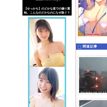
【画像】伊藤舞雪とか
【せっかち】のどかな道での煽り運
【緊急】肛門にスティ
転。こんなのどかなのになぜ急ぐ？
お知らせ
【動画】よく助けられ
Powered by livedo
関連記事
1000m
このページは
示されません。