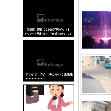
【悲報】「蕎麦」とか
【4/4】嫁が浮気を
ジャンポケ斎藤と代理
メーカーはデカヘソ8
【悲報】運良く2200万円ゲットし
【GIF動画】 宮城
たパート男性(42)、逮捕されてしま
英国人「ようこそ」冨
う
嫁からマジで離婚を切
【ミリマス】ついに美
横浜F・マリノスMF
「日本は危険だ」と吹
【熊本地震】発生後に
ドライヤーのクールとかいう謎機能
【悲報】カズレーザー
ｗｗｗｗｗｗ
？？？「ゲーム実況な
【動画】ブラジルの女
高崎春アナ お尻に下
クレーンゲームの景品