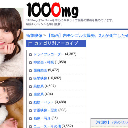
1000mgはYouTubeを中心に今ネットで話題の動画を集めています。
幅広いジャンルを毎日更新。
>
衝撃映像
【動画】内モンゴル大爆発。2人が死亡した
カテゴリ別アーカイブ
(4,387)
ドライブレコーダー
(1,058)
神動画・神業
(9,472)
面白動画
(10,692)
衝撃映像
(4,597)
乗物系
(404)
感動系
(3,488)
動物・ペット
(308)
貴重映像・歴史
(85)
画像・写真
【韓国株】 7月のKO
(3,552)
ニュース・その他