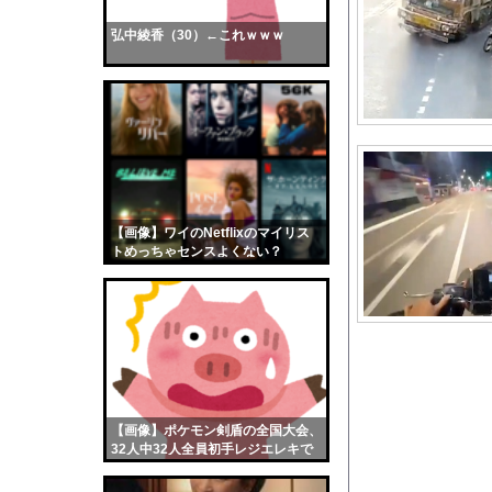
【悲報】17歳で無期
弘中綾香（30）←これｗｗｗ
【画像】おまえらくん
【画像】この女優さん
【朗報】齋藤飛鳥、前
【画像】おまえらこう
海外「日本よ、お前が
勇気を出して白人美女
10年もの間浮気して
【画像】ワイのNetflixのマイリス
トめっちゃセンスよくない？
ウクライナ侵攻以降、
wwwwwww
【配信者】「金バエ」
【画像】女の子「危機
私「ちょっと、人の家
【画像】X民さん「神
【画像】イケメン経営
【画像】ポケモン剣盾の全国大会、
【画像】どのくノ一を
32人中32人全員初手レジエレキで
完全にワンパターンｗｗｗ
【悲報】日本、高市円