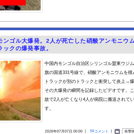
娯楽なのに、なんで有意義なイメージなんだろうな
さぁ！君らがちゃんと納税してくれないとこうなっちゃうけどどうする...
ってどこにあるのが正解なんだよ！
横乳！！【GIF動画あり】
WWWWWWWWWWWWWWWWWWW
モンゴル大爆発。2人が死亡した硝酸アンモニウ
がん転移」を促すと判明
ラックの爆発事故。
んｗｗ
最高のIcupを持つ超一般人がAVデビュー！！
中国内モンゴル自治区シリンゴル盟東ウジ
温泉が湧き出るｗｗｗｗｗ
旗の国道331号線で、硝酸アンモニウムを積
ギビジネスで破産したグリラス社長 みんなにコオロギ食を広める為に...
トラックが別のトラックと衝突して炎上→
る異世界生活』60話感想 氷上のバトル！レグルスの権能とは！
その大爆発の瞬間を記録したビデオです。
んや
故で2人が亡くなり4人が病院に搬送されて
ビスかと思ったら野生の炊飯器で草 ほか
す。
で拡散してるおっぱいポロリ動画、何故か叩かれる・・・
」ランキング、ついに発表される
がアジア人にケンカを売った結果ｗｗｗ」 ほか
56
2026年07月07日 00:00 ┃
コメント
┃
衝撃