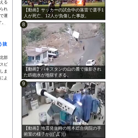
える
られ
【動画】サッカーの試合中の落雷で選手1
で運
人が死亡、12人が負傷した事故。
す。
う抜
ル北部
スピ
【動画】パキスタンの山の麓で撮影され
しま
た鉄砲水が地獄すぎる。
によ
【動画】地震発生時の熊本総合病院の手
術室の様子が(((ﾟДﾟ)))