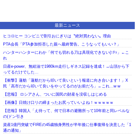
最新ニュース
ヒコロヒー コンビニで割引おにぎりは〝絶対買わない〟理由
PTA会長「PTA参加拒否した親へ最終警告。こうなってもいい？」
ハンターハンターにわか「何でも切れる刀は具現化できない(ﾆﾁｯ」←こ
れ
日産e-power、無給油で1980km走行しギネス記録を達成！→山頂から下
ってるだけでした…
【衝撃】蓮舫「蓮舫だから叩いて良いという報道に向き合います！」X
民「高市だから叩いて良いをやってるのがお前だろ」←これ…w w
【悲報】 ロシアさん、ついに国民の財産を没収しはじめる
【画像】日焼け口リの締まったお尻っていいよね！ｗｗｗｗｗ
【悲報】韓国人「え待って、何で日本の避難所って10年前と同レベルな
の(ドン引き
資産1億円突破でFIREの45歳独身男性が半年後に仕事復帰を決意した「1
通の通知」