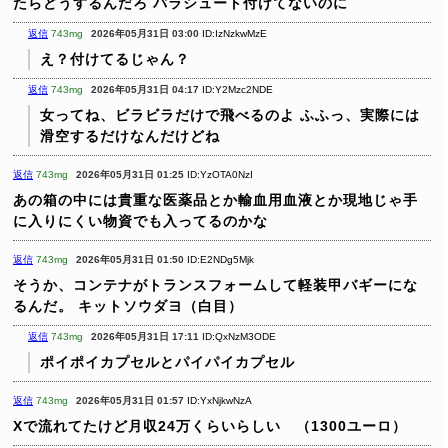
たらどうするんだろ
パラシュート付けてないのに
返信
743mg
2026年05月31日 03:00
ID:IzNzkwMzE
え？付けてるじゃん？
返信
743mg
2026年05月31日 04:17
ID:Y2Mzc2NDE
女ってね、ビラビラだけで飛べるのよ
ふふっ、実際には
滑空するだけなんだけどね
返信
743mg
2026年05月31日 01:25
ID:YzOTA0NzI
あの箱の中には貴重な医薬品とか輸血用血液とか現地じゃ手
に入りにくい物資でも入ってるのかな
返信
743mg
2026年05月31日 01:50
ID:E2NDg5Mjk
そうか、コンテナがトランスフォームして軽装甲バギーにな
るんだ。
キットソウダヨ（白目）
返信
743mg
2026年05月31日 17:11
ID:QxNzM3ODE
ポイポイカプセルとパイパイカプセル
返信
743mg
2026年05月31日 01:57
ID:YxNjkwNzA
Xで流れてたけど月収24万くらいらしい （1300ユーロ）