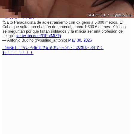
（x.com）
（予備）
"Salto Paracaidista de adiestramiento con oxígeno a 5.000 metros. El
Cabo que salta con el arcón de material, cobra 1.300 € al mes. Y luego
se preguntan por qué faltan soldados y la milicia ser una profesión de
riesgo"
pic.twitter.com/f1FoIMfZFj
— Antonio Budiño (@budino_antonio)
May 30, 2026
【画像】こういう角度で見えるおっぱいに名前をつけてく
れ！！！！！！！