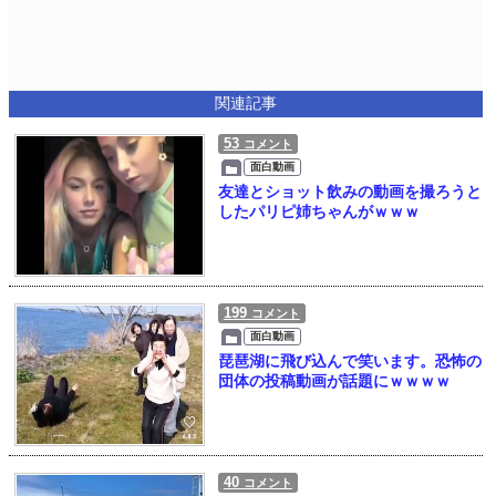
関連記事
53
コメント
面白動画
友達とショット飲みの動画を撮ろうと
したパリピ姉ちゃんがｗｗｗ
199
コメント
面白動画
琵琶湖に飛び込んで笑います。恐怖の
団体の投稿動画が話題にｗｗｗｗ
40
コメント