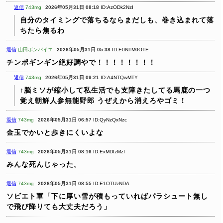
返信
743mg
2026年05月31日 08:18
ID:AzODk2NzI
自分のタイミングで落ちるならまだしも、巻き込まれて落
ちたら焦るわ
返信
山田ボンバイエ
2026年05月31日 05:38
ID:E0NTM0OTE
チンポギンギン絶好調やで！！！！！！！！
返信
743mg
2026年05月31日 09:21
ID:A4NTQwMTY
↑脳ミソが縮小して私生活でも支障きたしてる馬鹿の一つ
覚え朝鮮人参無能野郎
うぜえから消えろやゴミ！
返信
743mg
2026年05月31日 06:57
ID:QyNzQxNzc
金玉でかいと歩きにくいよな
返信
743mg
2026年05月31日 08:16
ID:ExMDIzMzI
みんな死んじゃった。
返信
743mg
2026年05月31日 08:55
ID:E1OTUzNDA
ソビエト軍「下に厚い雪が積もっていればパラシュート無し
で飛び降りても大丈夫だろう」