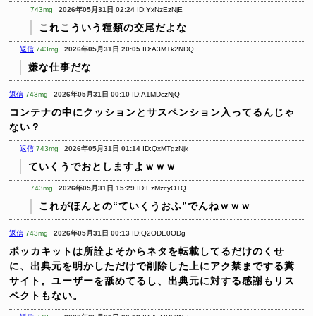
743mg
2026年05月31日 02:24
ID:YxNzEzNjE
これこういう種類の交尾だよな
返信
743mg
2026年05月31日 20:05
ID:A3MTk2NDQ
嫌な仕事だな
返信
743mg
2026年05月31日 00:10
ID:A1MDczNjQ
コンテナの中にクッションとサスペンション入ってるんじゃ
ない？
返信
743mg
2026年05月31日 01:14
ID:QxMTgzNjk
ていくうでおとしますよｗｗｗ
743mg
2026年05月31日 15:29
ID:EzMzcyOTQ
これがほんとの“ていくうおふ”でんねｗｗｗ
返信
743mg
2026年05月31日 00:13
ID:Q2ODE0ODg
ポッカキットは所詮よそからネタを転載してるだけのくせ
に、出典元を明かしただけで削除した上にアク禁までする糞
サイト。ユーザーを舐めてるし、出典元に対する感謝もリス
ペクトもない。