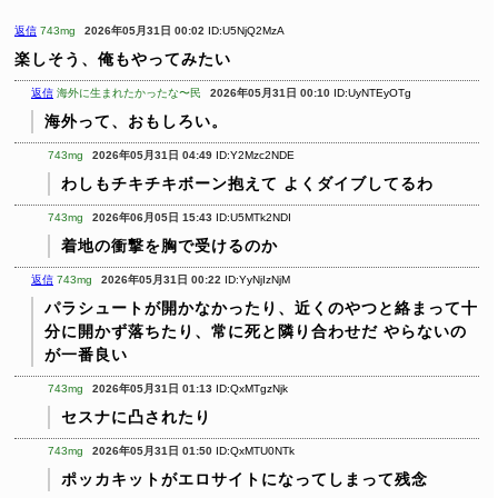
返信
743mg
2026年05月31日 00:02
ID:U5NjQ2MzA
楽しそう、俺もやってみたい
返信
海外に生まれたかったな〜民
2026年05月31日 00:10
ID:UyNTEyOTg
海外って、おもしろい。
743mg
2026年05月31日 04:49
ID:Y2Mzc2NDE
わしもチキチキボーン抱えて よくダイブしてるわ
743mg
2026年06月05日 15:43
ID:U5MTk2NDI
着地の衝撃を胸で受けるのか
返信
743mg
2026年05月31日 00:22
ID:YyNjIzNjM
パラシュートが開かなかったり、近くのやつと絡まって十
分に開かず落ちたり、常に死と隣り合わせだ
やらないの
が一番良い
743mg
2026年05月31日 01:13
ID:QxMTgzNjk
セスナに凸されたり
743mg
2026年05月31日 01:50
ID:QxMTU0NTk
ポッカキットがエロサイトになってしまって残念