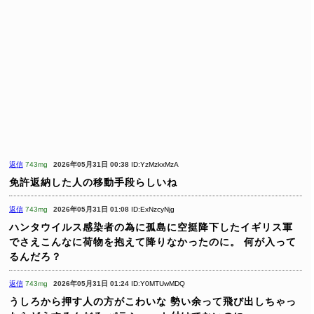
返信
743mg
2026年05月31日 00:38
ID:YzMzkxMzA
免許返納した人の移動手段らしいね
返信
743mg
2026年05月31日 01:08
ID:ExNzcyNjg
ハンタウイルス感染者の為に孤島に空挺降下したイギリス軍
でさえこんなに荷物を抱えて降りなかったのに。
何が入って
るんだろ？
返信
743mg
2026年05月31日 01:24
ID:Y0MTUwMDQ
うしろから押す人の方がこわいな
勢い余って飛び出しちゃっ