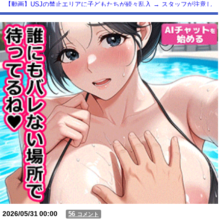
【動画】USJの禁止エリアに子どもたちが続々乱入 → スタッフが注意し
ても止まらない事態に
Powered by livedoor 相互RSS
2026/05/31
00:00
56
コメント