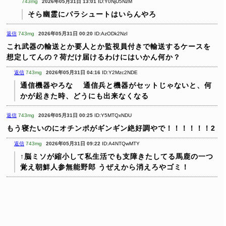
743mg
2026年05月31日 13:01
ID:Y0NjU5NzM
そら幽霊にパラシュートはいらんやろ
返信
743mg
2026年05月31日 00:20
ID:AzODk2NzI
これ武器の輸送とか要人とか監視員付きで輸送するケースを
想定してんの？荷だけ届けるわけにはいかん何か？
返信
743mg
2026年05月31日 04:16
ID:Y2Mzc2NDE
通信機器やろな
通信兵と機器がセットじゃないと、何
かが起きた時、どうにも出来なくなる
返信
743mg
2026年05月31日 00:25
ID:Y5MTQxNDU
もう寝たいのにオチンポがギンギン絶好調やで！！！！！！2
返信
743mg
2026年05月31日 09:22
ID:A4NTQwMTY
↑脳ミソが縮小して私生活でも支障きたしてる馬鹿の一つ
覚え朝鮮人参無能野郎
うぜえから消えろやゴミ！