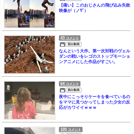
【痛い】このおじさんの飛び込み失敗
映像が（ノ∇`）
43
コメント
面白動画
なんという大作。第一次対戦のヴェル
ダンの戦いをレゴのストップモーショ
ンアニメにした作品がすごい。
64
コメント
面白動画
夜中にこっそりケーキを食べているの
をママに見つかってしまった少女の反
応がカワイイｗｗｗ
105
コメント