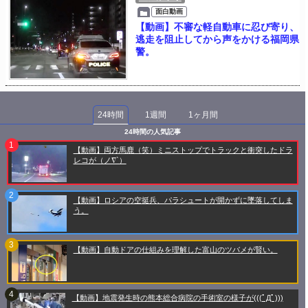
面白動画
【動画】不審な軽自動車に忍び寄り、
逃走を阻止してから声をかける福岡県
警。
24時間
1週間
1ヶ月間
24時間の人気記事
【動画】両方馬鹿（笑）ミニストップでトラックと衝突したドラ
レコが（ノ∇`）
【動画】ロシアの空挺兵、パラシュートが開かずに墜落してしま
う。
【動画】自動ドアの仕組みを理解した富山のツバメが賢い。
【動画】地震発生時の熊本総合病院の手術室の様子が(((ﾟДﾟ)))