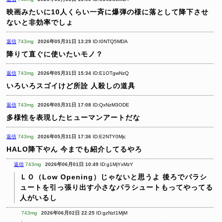
映画みたいに10人くらい一斉に爆弾の様に落として降下させ
ないと非効率でしょ
返信
743mg
2026年05月31日 13:29
ID:I0NTQ5MDA
降りて直ぐに使いたいモノ？
返信
743mg
2026年05月31日 15:34
ID:E1OTgwNzQ
いろいろスゴイけど所詮
人殺しの道具
返信
743mg
2026年05月31日 17:08
ID:QxNzM3ODE
多様性を表現したヒューマンアートだな
返信
743mg
2026年05月31日 17:36
ID:E2NTY0Mjc
HALO降下やん
今までも紹介してるやろ
返信
743mg
2026年06月01日 10:49
ID:g1MjYxMzY
ＬＯ（Low Opening）じゃないと思うよ
後ろでパラシ
ュートを引っ張り出す小さなパラシュートもってやってる
人がいるし
743mg
2026年06月02日 22:25
ID:gzNzI1MjM