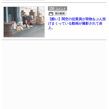
150
コメント
面白動画
【酷い】関空の従業員が荷物をぶん投
げまくっている動画が撮影されて炎
上。