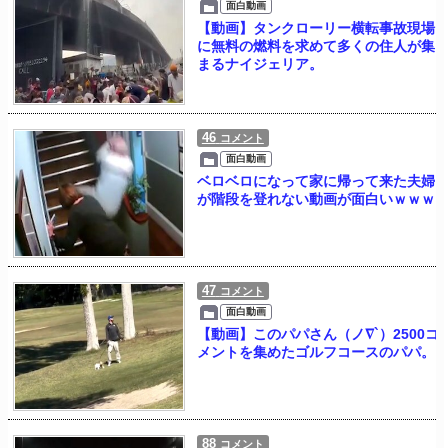
面白動画
【動画】タンクローリー横転事故現場
に無料の燃料を求めて多くの住人が集
まるナイジェリア。
46
コメント
面白動画
ベロベロになって家に帰って来た夫婦
が階段を登れない動画が面白いｗｗｗ
47
コメント
面白動画
【動画】このパパさん（ノ∇`）2500コ
メントを集めたゴルフコースのパパ。
88
コメント