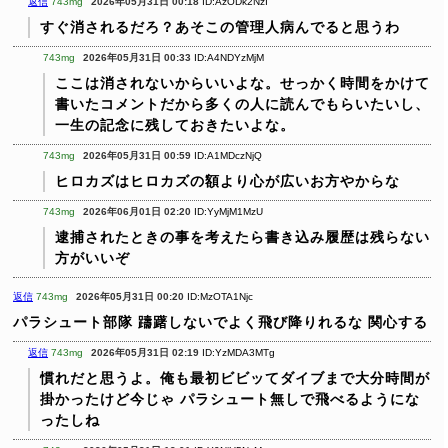
返信
743mg
2026年05月31日 00:18
ID:AzODk2NzI
すぐ消されるだろ？あそこの管理人病んでると思うわ
743mg
2026年05月31日 00:33
ID:A4NDYzMjM
ここは消されないからいいよな。せっかく時間をかけて
書いたコメントだから多くの人に読んでもらいたいし、
一生の記念に残しておきたいよな。
743mg
2026年05月31日 00:59
ID:A1MDczNjQ
ヒロカズはヒロカズの額より心が広いお方やからな
743mg
2026年06月01日 02:20
ID:YyMjM1MzU
逮捕されたときの事を考えたら書き込み履歴は残らない
方がいいぞ
返信
743mg
2026年05月31日 00:20
ID:MzOTA1Njc
パラシュート部隊
躊躇しないでよく飛び降りれるな
関心する
返信
743mg
2026年05月31日 02:19
ID:YzMDA3MTg
慣れだと思うよ。俺も最初ビビッてダイブまで大分時間が
掛かったけど今じゃ
パラシュート無しで飛べるようにな
ったしね