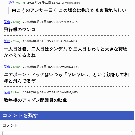
返信
743mg
2026年06月01日 11:02
ID:kwMjg3NjA
向こうのアンサー曰く
この場合は抱えたまま着地らしい
返信
743mg
2026年06月01日 09:03
ID:c5NDY5OTA
飛行機のウンコ
返信
743mg
2026年06月01日 15:26
ID:AzNzkwNDA
一人目は箱、二人目はタンデムで
三人目もわりと大きな荷物
かかえてるよね
返信
743mg
2026年06月01日 16:09
ID:AwMzkwODA
エアボーン・ドッグはいつも「ヤレヤレ..」という顔をして相
棒と飛んでるぞ
返信
743mg
2026年06月05日 07:56
ID:YwNTMyMTk
数年後のアマゾン配達員の映像
コメントを残す
コメント