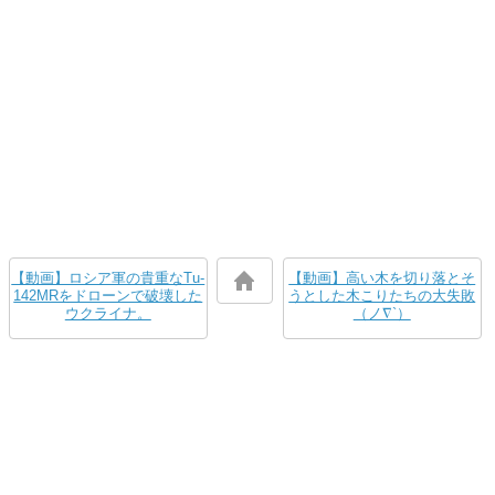
【動画】ロシア軍の貴重なTu-
【動画】高い木を切り落とそ
142MRをドローンで破壊した
うとした木こりたちの大失敗
ウクライナ。
（ノ∇`）