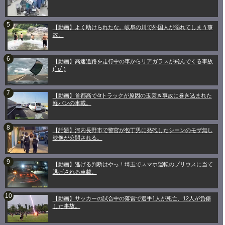
【動画】よく助けられたな。岐阜の川で外国人が溺れてしまう事
故。
【動画】高速道路を走行中の車からリアガラスが飛んでくる事故
(ﾟoﾟ)
【動画】首都高で4tトラックが原因の玉突き事故に巻き込まれた
軽バンの車載。
【話題】河内長野市で警官が包丁男に発砲したシーンのモザ無し
映像が公開される。
【動画】逃げる判断はやっ！埼玉でスマホ運転のプリウスに当て
逃げされる車載。
【動画】サッカーの試合中の落雷で選手1人が死亡、12人が負傷
した事故。