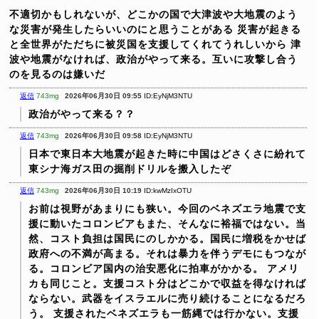
不適切かもしれないが、どこかの国で大津波や大地震のよう
な災害が発生したらいいのにと思うことがある
災害が起きる
と全世界がただちに被災国を支援してくれてうれしいから
津
波や地震がなければ、政治がやって来る。互いに攻撃し合う
のを見るのは嫌いだ
返信
743mg
2026年06月30日 09:55
ID:EyNjM3NTU
政治がやって来る？？
返信
743mg
2026年06月30日 09:58
ID:EyNjM3NTU
日本で東日本大地震が起きた時に中国はどさくさに紛れて
東シナ海ガス田の掘削ドリルを搬入したぞ
返信
743mg
2026年06月30日 10:19
ID:kwMzIxOTU
お前は視野があまりにも狭い。今回のベネズエラ地震で支
援に動いたコロンビアもまた、そんなに裕福ではない。当
然、コスト負担は国民にのしかかる。国民に増税をかせば
政府への不満が高まる。それは暴力を伴うデモにもつなが
る。コロンビア国内の治安悪化に拍車がかかる。
アメリ
カも同じこと。支援コスト分はどこかで収益を得なければ
ならない。武器をイスラエルに売り続けることになるだろ
う。
支援されたベネズエラも一筋縄では行かない。支援