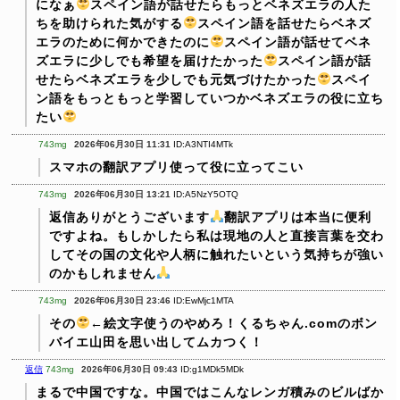
になぁ
スペイン語が話せたらもっとベネズエラの人た
ちを助けられた気がする
スペイン語を話せたらベネズ
エラのために何かできたのに
スペイン語が話せてベネ
ズエラに少しでも希望を届けたかった
スペイン語が話
せたらベネズエラを少しでも元気づけたかった
スペイ
ン語をもっともっと学習していつかベネズエラの役に立ち
たい
743mg
2026年06月30日 11:31
ID:A3NTI4MTk
スマホの翻訳アプリ使って役に立ってこい
743mg
2026年06月30日 13:21
ID:A5NzY5OTQ
返信ありがとうございます
翻訳アプリは本当に便利
ですよね。もしかしたら私は現地の人と直接言葉を交わ
してその国の文化や人柄に触れたいという気持ちが強い
のかもしれません
743mg
2026年06月30日 23:46
ID:EwMjc1MTA
その
←絵文字使うのやめろ！くるちゃん.comのボン
バイエ山田を思い出してムカつく！
返信
743mg
2026年06月30日 09:43
ID:g1MDk5MDk
まるで中国ですな。中国ではこんなレンガ積みのビルばか