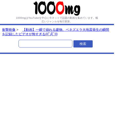
1000mgはYouTubeを中心に今ネットで話題の動画を集めています。
幅
広いジャンルを毎日更新。
衝撃映像
>
【動画】一瞬で崩れる建物。ベネズエラ大地震発生の瞬間
を記録したビデオが怖すぎる(((ﾟДﾟ)))