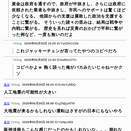
資金は政府を通すので、政府が中抜きし、さらには政府に
依頼された業者も中抜きし、市民へのサポートは驚くほど
少なくなる。
他国からの支援は腐敗した政治を支援する
ことに繋がる。
そういった諸々の歪みは、結局は戦争や
内戦に繋がる。
歴史を見れば災害のおかげで平和に繋が
った例など、一度も無いのだよ
743mg
2026年06月30日 10:29
ID:YwODA1ODk
これジャッキーチェンが言ってたやつのコピペだろ
743mg
2026年06月30日 12:43
ID:kwMzIxOTU
コピペかよｗ
熱く語った俺がバカみたいじゃねーかク
ソ
返信
743mg
2026年06月30日 08:25
ID:ExNzYyMDQ
人工地震の可能性が大きい
返信
743mg
2026年06月30日 08:48
ID:g2NjQyNTM
大地震が来るかもしれない運転はさすがの日本にもないやろ
返信
743mg
2026年06月30日 08:55
ID:YwNjczNDI
阪神淡路もこんな感じだったのかもしれないな。。。倒れな