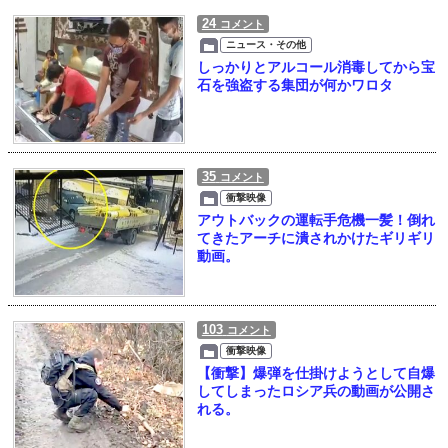
24
コメント
ニュース・その他
しっかりとアルコール消毒してから宝
石を強盗する集団が何かワロタ
35
コメント
衝撃映像
アウトバックの運転手危機一髪！倒れ
てきたアーチに潰されかけたギリギリ
動画。
103
コメント
衝撃映像
【衝撃】爆弾を仕掛けようとして自爆
してしまったロシア兵の動画が公開さ
れる。