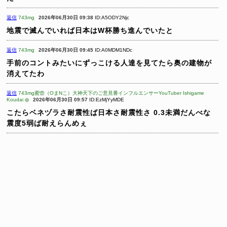
返信
743mg
2026年06月30日 09:38
ID:A5ODY2Njc
地震で滅んでいれば日本はW杯勝ち進んでいたと
返信
743mg
2026年06月30日 09:45
ID:A0MDM1NDc
手前のコントみたいにずっこける人達を見てたら奥の建物が
消えてたわ
返信
743mg蜜壺（OまNこ）大神天下のご意見番インフルエンサーYouTuber Ishigame
Koudai ф
2026年06月30日 09:57
ID:EzMjYyMDE
こたらベネヅラさ耐震性ば日本さ耐震性さ
0.3未満だんべな
震度5弱ば耐えらんめぇ