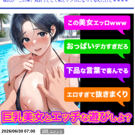
彼氏が『この車』買おうとして私とケンカになってるんだけどｗｗｗｗ
ｗｗ
【動画】USJの禁止エリアに子どもたちが続々乱入 → スタッフが注意し
ても止まらない事態に
Powered by livedoor 相互RSS
2026/06/30
07:00
105
コメント