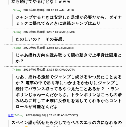
立ち続けてやるけどな！ｗｗｗ
743mg
2026年06月30日 08:47
ID:kwMzIxOTU
ジャンプするときは安定した足場が必要だから、ダイナ
ミックに揺れてるときに連続ジャンプはムリ
743mg
2026年06月30日 12:37
ID:kxMTQ3MzU
たのしいの？ その妄想。
743mg
2026年06月30日 13:45
ID:E4MTM4NjI
じゃあ揺れ方向を読み取って腰の動きで上半身は固定と
か？
743mg
2026年07月02日 13:24
ID:k3MzQyOTA
なあ、揺れる漁船でジャンプし続けるやつ見たことある
か？
電車の中で吊り革につかまるかわりにジャンプし
続けてバランス取ってるやつ見たことあるか？
トラン
ポリンじゃねーんだからさ。トランポリンはこっちの踏
み込みに対して正確に反作用を返してくれるからコント
ロールが可能なんだよ
返信
743mg
2026年06月30日 07:49
ID:A5NzY5OTQ
スペイン語が話せたら少しでもベネズエラの力になれるの