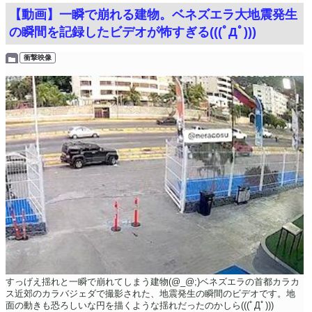
【動画】一瞬で崩れる建物。ベネズエラ大地震発生
の瞬間を記録したビデオが怖すぎる(((ﾟДﾟ)))
衝撃映像
すっげえ揺れと一瞬で崩れてしまう建物(@_@;)ベネズエラの首都カラカ
ス近郊のカラバジェダで撮影された、地震発生の瞬間のビデオです。地
面の動きも恐ろしいな円を描くような揺れだったのかしら(((ﾟДﾟ)))