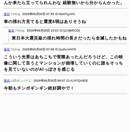
んか来たら立ってられんわな
経験無いから分からんかった。
返信
743mg
2026年06月30日 07:55
ID:MwNTgxNTc
車の揺れ方見てると震度6弱はありそうね
返信
743mg
2026年06月30日 10:01
ID:Q1NjM5ODk
東日本大震災級の揺れ時間の長さだったら全滅したかもね
返信
743mg
2026年06月30日 07:56
ID:QyMzU4NTE
こういう光景はあちこちで実際あったんだろうけど、この映
像に関して言うとマンションが崩壊していくのに誰もそっち
を見ていないのがAIっぽさを感じる
返信
山田ボンバイエ
2026年06月30日 08:07
ID:A1NTQ4NDE
今朝もチンポギンギン絶好調やで！