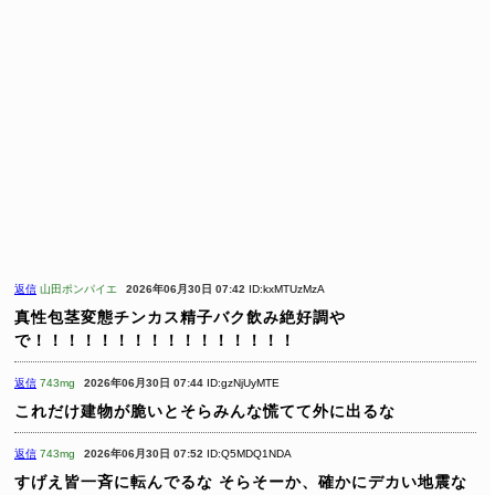
返信
山田ポンパイエ
2026年06月30日 07:42
ID:kxMTUzMzA
真性包茎変態チンカス精子バク飲み絶好調や
で！！！！！！！！！！！！！！！！
返信
743mg
2026年06月30日 07:44
ID:gzNjUyMTE
これだけ建物が脆いとそらみんな慌てて外に出るな
返信
743mg
2026年06月30日 07:52
ID:Q5MDQ1NDA
すげえ皆一斉に転んでるな
そらそーか、確かにデカい地震な