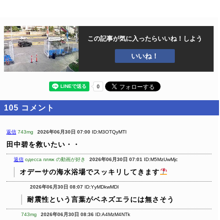
この記事が気に入ったら
いいね！しよう
いいね！
105
コメント
返信
743mg
2026年06月30日 07:00
ID:M3OTQyMTI
田中碧を救いたい・・
返信
одесса пляж の動画が好き
2026年06月30日 07:01
ID:M5MzUwMjc
オデーサの海水浴場でスッキリしてきます
2026年06月30日 08:07
ID:YyMDkwMDI
耐震性という言葉がベネズエラには無さそう
743mg
2026年06月30日 08:36
ID:A4MzM4NTk