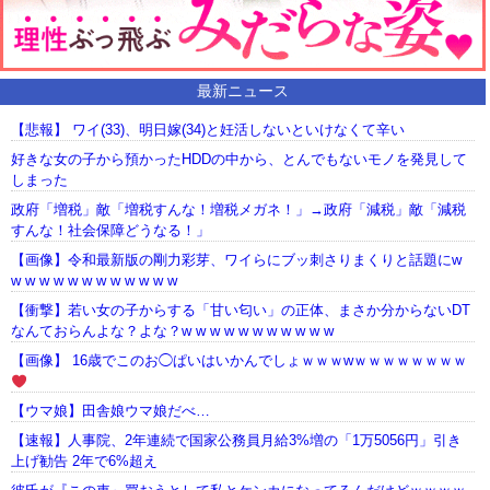
最新ニュース
【悲報】 ワイ(33)、明日嫁(34)と妊活しないといけなくて辛い
好きな女の子から預かったHDDの中から、とんでもないモノを発見して
しまった
政府「増税」敵「増税すんな！増税メガネ！」→政府「減税」敵「減税
すんな！社会保障どうなる！」
【画像】令和最新版の剛力彩芽、ワイらにブッ刺さりまくりと話題にw
w w w w w w w w w w w w
【衝撃】若い女の子からする「甘い匂い」の正体、まさか分からないDT
なんておらんよな？よな？w w w w w w w w w w w
【画像】 16歳でこのお◯ぱいはいかんでしょｗｗｗwｗｗｗｗｗｗｗｗ
【ウマ娘】田舎娘ウマ娘だべ…
【速報】人事院、2年連続で国家公務員月給3%増の「1万5056円」引き
上げ勧告 2年で6%超え