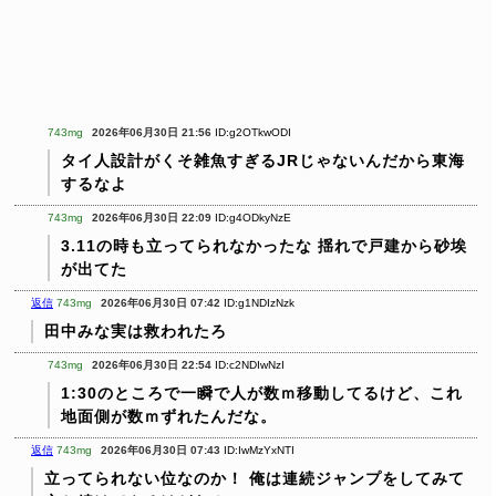
743mg
2026年06月30日 21:56
ID:g2OTkwODI
タイ人設計がくそ雑魚すぎるJRじゃないんだから東海
するなよ
743mg
2026年06月30日 22:09
ID:g4ODkyNzE
3.11の時も立ってられなかったな
揺れで戸建から砂埃
が出てた
返信
743mg
2026年06月30日 07:42
ID:g1NDIzNzk
田中みな実は救われたろ
743mg
2026年06月30日 22:54
ID:c2NDIwNzI
1:30のところで一瞬で人が数ｍ移動してるけど、これ
地面側が数ｍずれたんだな。
返信
743mg
2026年06月30日 07:43
ID:IwMzYxNTI
立ってられない位なのか！
俺は連続ジャンプをしてみて