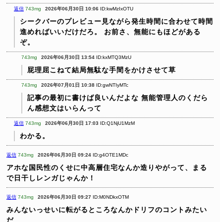
返信
743mg
2026年06月30日 10:06
ID:kwMzIxOTU
シークバーのプレビュー見ながら発生時間に合わせて時間
進めればいいだけだろ。
お前さ、無能にもほどがある
ぞ。
743mg
2026年06月30日 13:54
ID:kxMTQ3MzU
屁理屈こねて結局無駄な手間をかけさせて草
743mg
2026年07月01日 10:38
ID:gwNTIyMTc
記事の最初に書けば良いんだよな
無能管理人のくだら
ん感想文はいらんって
返信
743mg
2026年06月30日 17:03
ID:Q1NjU1MzM
わかる。
返信
743mg
2026年06月30日 09:24
ID:g4OTE1MDc
アホな国民性のくせに中高層住宅なんか造りやがって、まる
で日干しレンガじゃんか！
返信
743mg
2026年06月30日 09:27
ID:M0NDkxOTM
みんないっせいに転がるところなんかドリフのコントみたい
だ