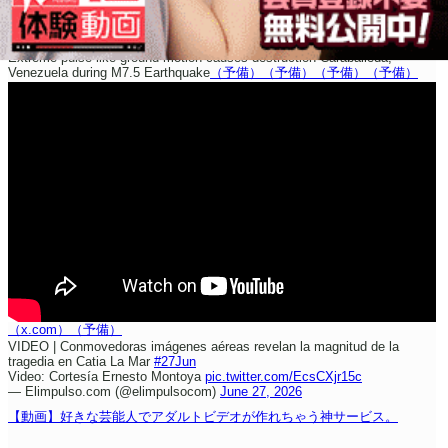
Extreme pulse-like ground motion causes destruction Caraballeda,
Venezuela during M7.5 Earthquake
（予備）
（予備）
（予備）
（予備）
（x.com）
（予備）
VIDEO | Conmovedoras imágenes aéreas revelan la magnitud de la
tragedia en Catia La Mar
#27Jun
Video: Cortesía Ernesto Montoya
pic.twitter.com/EcsCXjr15c
— Elimpulso.com (@elimpulsocom)
June 27, 2026
【動画】好きな芸能人でアダルトビデオが作れちゃう神サービス。