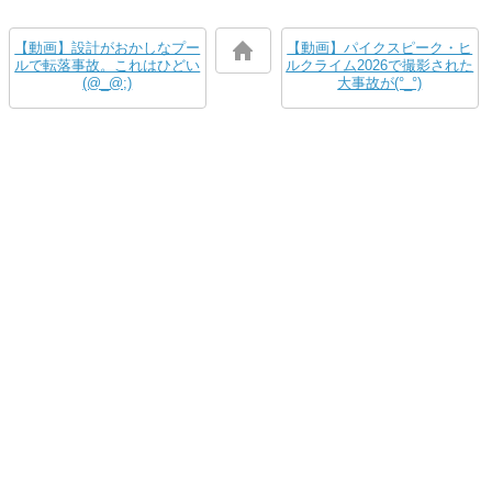
【動画】設計がおかしなプー
【動画】パイクスピーク・ヒ
ルで転落事故。これはひどい
ルクライム2026で撮影された
(@_@;)
大事故が(°_°)