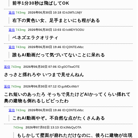
前半1分30秒は飛ばしてOK
返信
743mg
2026年06月30日 10:18
ID:k3MTc1MjY
右下の黄色い女、足手まといにも程がある
返信
743mg
2026年06月30日 13:03
ID:IxMDY5ODU
ベネズエラクオリティ
返信
743mg
2026年06月30日 19:46
ID:Q3NTExMzc
誰もAI動画だって気づいてないことに呆れる
返信
743mg
2026年06月30日 07:06
ID:g0OTkwOTE
さっさと揺れろや
いつまで見せんねん
返信
743mg
2026年06月30日 07:12
ID:gzMDc4MzY
これ短いのあったろ
そっちで見たけどAIかってくらい揺れて
奥の建物も倒れるしビビったわ
返信
743mg
2026年06月30日 19:46
ID:Q3NTExMzc
これAI動画やぞ。不自然な点がたくさんある
743mg
2026年07月02日 13:13
ID:k3MzQyOTA
もしかして壁面が崩れただけなのに、後ろに建物が出現