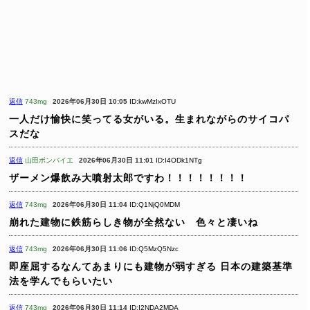
返信
743mg
2026年06月30日 10:05
ID:kwMzIxOTU
一人だけ愉快に笑ってる女がいる。生まれながらのサイコパ
スだな
返信
山田ボンバイエ
2026年06月30日 11:01
ID:I4ODk1NTg
ザーメン爆飲み大噴射太郎ですわ！！！！！！！！
返信
743mg
2026年06月30日 11:04
ID:Q1NjQ0MDM
崩れた建物に鉄筋らしき物が全然ない 色々と凄いね
返信
743mg
2026年06月30日 11:06
ID:Q5MzQ5Nzc
即座屈するなんてあまりにも建物が弱すぎる
日本の建築基準
法を学んでもらいたい
返信
743mg
2026年06月30日 11:14
ID:I2NDA2MDA