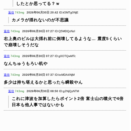
したとか思ってる？ｗ
返信
743mg
2026年06月30日 20:42
ID:k5MTg0NjE
カメラが揺れないのが不思議
返信
743mg
2026年06月30日 07:27
ID:Q5MDQzNzI
右上奥のビルは大揺れ前に倒壊してるような…
震度5くらい
で崩壊しそうだな
返信
743mg
2026年06月30日 07:27
ID:g0OTQwMTc
なんちゅうもろい机や
返信
743mg
2026年06月30日 07:37
ID:kxMDA4NjM
多少は持ち堪えるかと思ったら瞬殺やん
返信
743mg
2026年06月30日 08:50
ID:g2NjQyNTM
これに津波を加算したらポイント2倍
富士山の噴火で4倍
日本も他人事ではないかも