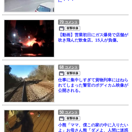
に・・・
70
コメント
衝撃映像
【動画】営業初日にガス爆発で店舗が
吹き飛んだ飲食店。15人が負傷。
68
コメント
衝撃映像
仕事に集中しすぎて貨物列車にはねら
れてしまった警官のボディカム映像が
公開される。
50
コメント
衝撃映像
小熊「ママ、僕この家の中に入りたい
よ」お母さん熊「ダメよ、人間に迷惑