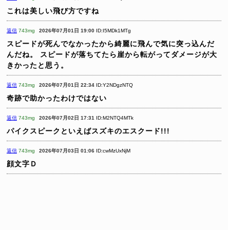
これは美しい飛び方ですね
返信
743mg
2026年07月01日 19:00
ID:I5MDk1MTg
スピードが死んでなかったから綺麗に飛んで気に突っ込んだ
んだね。
スピードが落ちてたら崖から転がってダメージが大
きかったと思う。
返信
743mg
2026年07月01日 22:34
ID:Y2NDgzNTQ
奇跡で助かったわけではない
返信
743mg
2026年07月02日 17:31
ID:M2NTQ4MTk
パイクスピークといえばスズキのエスクード!!!
返信
743mg
2026年07月03日 01:06
ID:cwMzUxNjM
顔文字Ｄ