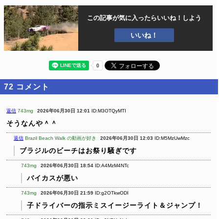
この記事が気に入ったら
いいね！しよう
いいね！
72
コメント
返信
743mg
2026年06月30日 12:01
ID:M3OTQyMTI
そうなんや＾＾
返信
Brazil Beach Walk の動画が好き
2026年06月30日 12:03
ID:M5MzUwMzc
ブラジルのビーチはお祭り騒ぎです
743mg
2026年06月30日 18:54
ID:A4MzM4NTc
バイカスが悪い
743mg
2026年06月30日 21:59
ID:g2OTkwODI
子ドライバーの指示ミスイージーライト＆ジャンプ！