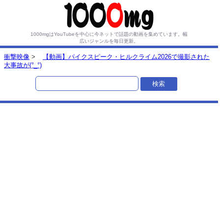
1000mgはYouTubeを中心に今ネットで話題の動画を集めています。
幅
広いジャンルを毎日更新。
衝撃映像
>
【動画】パイクスピーク・ヒルクライム2026で撮影された
大事故が(°_°)