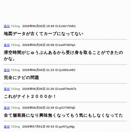
返信
743mg
2026年06月30日 19:39
ID:EzMzY5MDc
地図データが古くてカーブになってない
返信
743mg
2026年06月30日 20:58
ID:kwMTM0NjA
滞空時間がじゅうぶんあるから受け身を取ることができたの
かな。
返信
743mg
2026年06月30日 21:15
ID:QxMDkxMDI
完全にナビの問題
返信
743mg
2026年06月30日 21:20
ID:kwMTMwNTk
これがナイト２０００か！
返信
743mg
2026年06月30日 22:39
ID:g0OTM5NjE
全て舗装路になり興味無くなってもう気にもしなくなってた
返信
743mg
2026年07月01日 00:33
ID:gwNTgyMjg