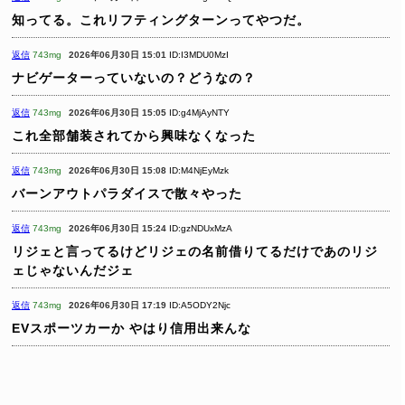
知ってる。これリフティングターンってやつだ。
返信
743mg
2026年06月30日 15:01
ID:I3MDU0MzI
ナビゲーターっていないの？どうなの？
返信
743mg
2026年06月30日 15:05
ID:g4MjAyNTY
これ全部舗装されてから興味なくなった
返信
743mg
2026年06月30日 15:08
ID:M4NjEyMzk
バーンアウトパラダイスで散々やった
返信
743mg
2026年06月30日 15:24
ID:gzNDUxMzA
リジェと言ってるけどリジェの名前借りてるだけであのリジ
ェじゃないんだジェ
返信
743mg
2026年06月30日 17:19
ID:A5ODY2Njc
EVスポーツカーか
やはり信用出来んな