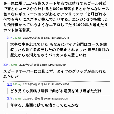
を一気に駆け上がる為スタート地点では晴れでもゴール付近
で雪とかコースから外れると600ｍ滑落するとかそんなレース
色々なレギュレーションがあるがアンリミテッドと呼ばれる
何でも有りにスズキが挑んでたりする。エンジン2つ搭載した
り飛行機かっていうようなエアロしてたり1000馬力超えたり
ホント無茶苦茶。
返信
743mg
2026年06月30日 13:17
ID:A1NTA2OTc
大事な事を忘れていた
ちなみにバイク部門はコースを舗
装したら死亡者多発したので廃止されました
世界2番目の
歴史からも消えちゃうバイカスさん悲しいね
返信
743mg
2026年06月30日 13:58
ID:M0NDkxOTM
スピードオ―バーには見えず、タイヤのグリップが失われた
みたいだ
返信
743mg
2026年06月30日 14:31
ID:I0MTY3MDA
どう見ても居眠り運転で曲がる場所を通り過ぎただけ
返信
743mg
2026年07月01日 20:59
ID:cyNzIzODA
何やろ、路面に砂でも溜まってたんかな