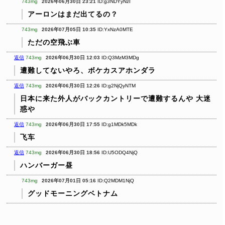
743mg
2026年06月30日 23:21
ID:g3NDYyNzI
アーロンはまだ出てるの？
743mg
2026年07月05日 10:35
ID:YxNzA0MTE
ただの空飛ぶ車
返信
743mg
2026年06月30日 12:03
ID:Q3MzM3MDg
遭難してないやろ、ボケカスアホンダラ
返信
743mg
2026年06月30日 12:26
ID:g2NjQyNTM
日本に来た外人がバックカントリーで遭難するんや
大迷
惑や
返信
743mg
2026年06月30日 17:55
ID:g1MDk5MDk
飞车
返信
743mg
2026年06月30日 18:56
ID:U5ODQ4NjQ
ハンバーガー昼
743mg
2026年07月01日 05:16
ID:Q2MDM1NjQ
グッドモーニングベトナム