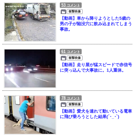
53
コメント
衝撃映像
【動画】車から降りようとした5歳の
男の子が陥没穴に飲み込まれてしまう
事故。
61
コメント
衝撃映像
【動画】走り屋が猛スピードで赤信号
に突っ込んで大事故に。1人重体。
78
コメント
衝撃映像
【動画】愛犬を連れて動いている電車
に飛び乗ろうとした結果(´･_･`)