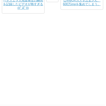
ベネズエラ大地震発生の瞬間
なN-BOXカスタム女さん、
を記録したビデオが怖すぎる
600万impを集めてしまう。
(((ﾟДﾟ)))