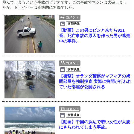
飛んでしまうという事故のビデオです。この事故でマシンは大破しまし
たが、ドライバーは奇跡的に無傷でした。
47
コメント
衝撃映像
【動画】この男にピンと来たら911
番。死亡事故の原因を作った男が逃走
中の事件。
33
コメント
衝撃映像
【衝撃】オランダ警察がマフィアの拷
問部屋を強制捜査 実際に拷問が行われ
ていた部屋が公開される
75
コメント
衝撃映像
【動画】中国の浜辺で若い女性が大波
にさらわれてしまう事故。