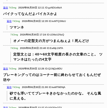
返信
743mg
2026年06月30日 12:11
ID:gzNDUxMzA
パイクってなんだよパイカスかよ
返信
743mg
2026年06月30日 12:35
ID:kxMTQ3MzU
ツマンネ
743mg
2026年06月30日 17:24
ID:U2MzU2NzQ
オメーの定型文の方がつまんねぇよ！死んどけ
743mg
2026年06月30日 23:40
ID:EwMjc1MTA
定型文とは：40〜60文字程度の長さの文章のこと。
ツ
マンネはたったの4文字
返信
743mg
2026年06月30日 12:26
ID:Q1NjQxMDU
ブレーキングってのはコーナー前に終わらせておくもんだぜ
坊や
返信
743mg
2026年06月30日 21:00
ID:kwMTM0NjA
砂でも浮いててブレーキきかなかったのかな。
そんな風
に見える。
返信
743mg
2026年06月30日 12:27
ID:Y0ODIxOTY