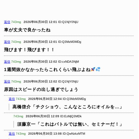
返信
743mg
2026年06月30日 12:01
ID:Q1NjY0NjU
車が丈夫で良かったね
返信
743mg
2026年06月30日 12:01
ID:Q3MzM3MDg
飛びます！飛びます！！
返信
743mg
2026年06月30日 12:02
ID:cxNDA3NjM
1週間抜かなかったらこれくらい飛ぶよね
返信
743mg
2026年06月30日 12:02
ID:Q1NjY0NjU
原因はスピードの出し過ぎでしょう
返信
743mg
2026年06月30日 12:04
ID:Q3MzM3MDg
高橋啓介「チクショウ、こんなところにオイルを…」
743mg
2026年06月30日 12:09
ID:EzMjQ3MDk
須藤京一「これはバトルでは無い、セミナーだ！」
返信
743mg
2026年06月30日 13:08
ID:QwNzkzMTM