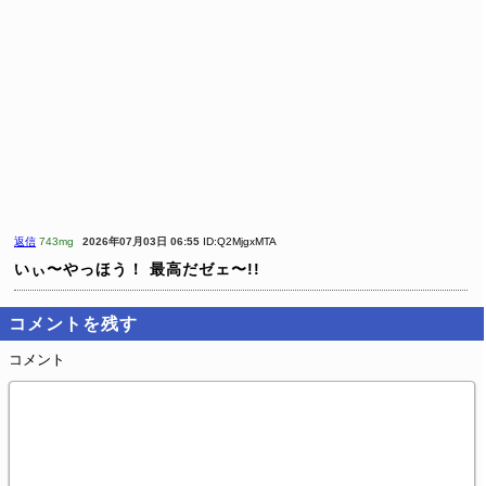
返信
743mg
2026年07月03日 06:55
ID:Q2MjgxMTA
いぃ〜やっほう！ 最高だゼェ〜!!
コメントを残す
コメント