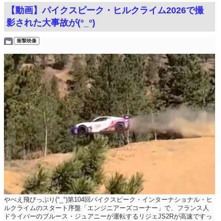
【動画】パイクスピーク・ヒルクライム2026で撮
影された大事故が(°_°)
衝撃映像
やべえ飛びっぷり(°_°)第104回パイクスピーク・インターナショナル・ヒ
ルクライムのスタート序盤「エンジニアーズコーナー」で、フランス人
ドライバーのブルース・ジュアニーが運転するリジェJS2Rが高速ですっ