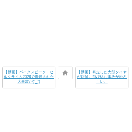
【動画】パイクスピーク・ヒ
【動画】暴走した大型タイヤ
ルクライム2026で撮影された
が店舗に飛び込む事故が恐ろ
大事故が(°_°)
しい。