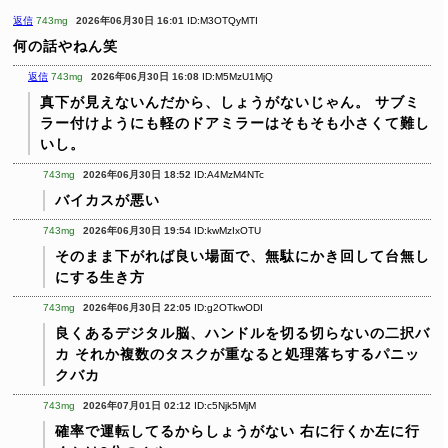
返信
743mg
2026年06月30日 16:01
ID:M3OTQyMTI
何の話やねん笑
返信
743mg
2026年06月30日 16:08
ID:M5MzU1MjQ
真下が見えないんだから、しょうがないじゃん。
サブミ
ラー付けようにも軽のドアミラーはそもそも小さくて難し
いし。
743mg
2026年06月30日 18:52
ID:A4MzM4NTc
バイカスが悪い
743mg
2026年06月30日 19:54
ID:kwMzIxOTU
そのまま下がれば良い場面で、無駄にかき回して台無し
にする生き方
743mg
2026年06月30日 22:05
ID:g2OTkwODI
良くあるデジタル脳、ハンドルを切る切らないの二択バ
カ
それか複数のタスクが重なると処理落ちするパニッ
クバカ
743mg
2026年07月01日 02:12
ID:c5Njk5MjM
確率で運転してるからしょうがない
右に行くか左に行