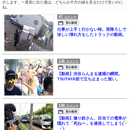
介します。一度前に出た後は、どちらか片方の線を見るだけで良いのに
ね。
47
コメント
面白動画
仕事が上手く行かない時。荷降ろしで
珍しい壊れ方をしたトラックの動画。
136
コメント
面白動画
【動画】渋谷らんまる逮捕の瞬間。
TSUTAYA前で立ち止まった疑い。
148
コメント
面白動画
【動画】撮り鉄さん、目当ての電車が
隠れて「死ねー」を連発してしまう(´･
_･`)