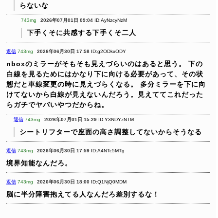
らないな
743mg
2026年07月01日 09:04
ID:AyNzcyNzM
下手くそに共感する下手くそ二人
返信
743mg
2026年06月30日 17:58
ID:g2ODkxODY
nboxのミラーがそもそも見えづらいのはあると思う。
下の
白線を見るためにはかなり下に向ける必要があって、その状
態だと車線変更の時に見えづらくなる。
多分ミラーを下に向
けてないから白線が見えないんだろう。見えててこれだった
らガチでヤバいやつだからね。
返信
743mg
2026年07月01日 15:29
ID:Y3NDYzNTM
シートリフターで座面の高さ調整してないからそうなる
返信
743mg
2026年06月30日 17:59
ID:A4NTc5MTg
境界知能なんだろ。
返信
743mg
2026年06月30日 18:00
ID:Q1NjQ0MDM
脳に半分障害抱えてる人なんだろ差別するな！