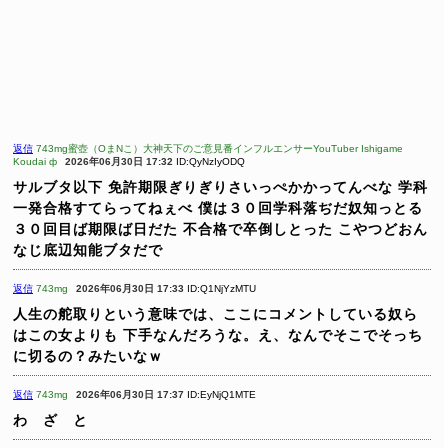
返信
743mg蜜壺（OまNこ）大神天下のご意見番インフルエンサーYouTuber Ishigame
Koudai ф
2026年06月30日 17:32
ID:QyNzIyODQ
サルブタ以下
免許期限ぎりぎりさいっぺかかってんべな
学科
一発合格すてらってねぇべ
僕は３０回学科落ぢだ奴知っとる
３０回目ば期限ば日だた
不合格で卒倒しとった
こやつどおん
なじ底辺知能ブタだで
返信
743mg
2026年06月30日 17:33
ID:Q1NjYzMTU
人生の舵取りという意味では、ここにコメントしている奴ら
はこの女よりも
下手なんだろうな。え、なんでそこでそっち
に切るの？みたいなｗ
返信
743mg
2026年06月30日 17:37
ID:EyNjQ1MTE
わ ざ と