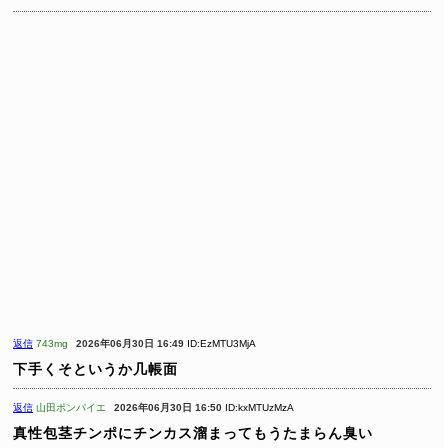
返信
743mg
2026年06月30日 16:49
ID:EzMTU3MjA
下手くそというか几帳面
返信
山田ポンパイエ
2026年06月30日 16:50
ID:kxMTUzMzA
真性包茎チンポにチンカス溜まってもうたまらん臭い