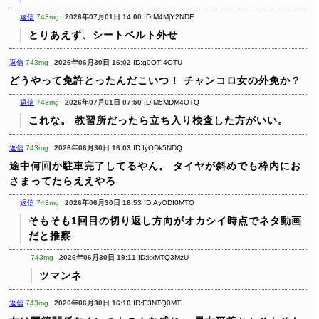
返信
743mg
2026年07月01日 14:00
ID:M4MjY2NDE
とりあえず、シートベルト外せ
返信
743mg
2026年06月30日 16:02
ID:g0OTI4OTU
どうやって免許とったんだこいつ！
チャンコロ女の外免か？
返信
743mg
2026年07月01日 07:50
ID:M5MDM4OTQ
これな。
教習所だったら立ち入り検査した方がいい。
返信
743mg
2026年06月30日 16:03
ID:IyODk5NDQ
途中何回か駐車完了してるやん。
タイヤが斜めでも枠内にお
さまってたらええやろ
返信
743mg
2026年06月30日 18:53
ID:AyODI0MTQ
そもそも1回目の切り返し方向がオカシイ時点でネタ動画
だと推察
743mg
2026年06月30日 19:11
ID:kxMTQ3MzU
ツマンネ
返信
743mg
2026年06月30日 16:10
ID:E3NTQ0MTI