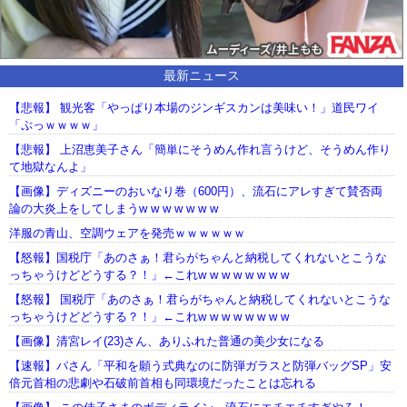
最新ニュース
【悲報】 観光客「やっぱり本場のジンギスカンは美味い！」道民ワイ
「ぷっｗｗｗｗ」
【悲報】 上沼恵美子さん「簡単にそうめん作れ言うけど、そうめん作り
て地獄なんよ」
【画像】ディズニーのおいなり巻（600円）、流石にアレすぎて賛否両
論の大炎上をしてしまうw w w w w w w
洋服の青山、空調ウェアを発売ｗｗｗｗｗｗ
【怒報】国税庁「あのさぁ！君らがちゃんと納税してくれないとこうな
っちゃうけどどうする？！」←これw w w w w w w w
【怒報】 国税庁「あのさぁ！君らがちゃんと納税してくれないとこうな
っちゃうけどどうする？！」←これw w w w w w w w
【画像】清宮レイ(23)さん、ありふれた普通の美少女になる
【速報】パさん「平和を願う式典なのに防弾ガラスと防弾バッグSP」安
倍元首相の悲劇や石破前首相も同環境だったことは忘れる