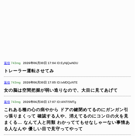
返信
743mg
2026年06月30日 17:04
ID:EyNjQwNDU
トレーラー運転させてみ
返信
743mg
2026年06月30日 17:05
ID:IxMDQzNTE
女の脳は空間把握が弱い造りなので、大目に見てあげて
返信
743mg
2026年06月30日 17:07
ID:I4NTI5MTg
これある種の心の病やから
ドアの鍵閉めてるのにガンガン引
っ張りまくって
確認する人や、消えてるのにコンロの火を見
まくる…
なんて人と同類
わかっててもせなしゃーない事情あ
る人なんや
優しい目で見守ってやって