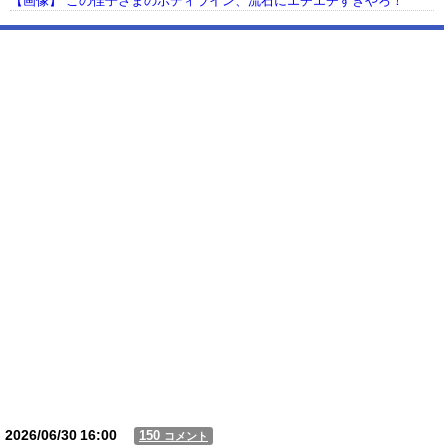
【画像】 この佳子さまのボディライン、流石にエチエチすぎやろ！
【動画】USJの禁止エリアに子どもたちが続々乱入 → スタッフが注意し
ても止まらない事態に
Powered by livedoor 相互RSS
2026/06/30
16:00
150
コメント