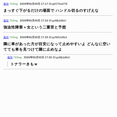
返信
743mg
2026年06月30日 17:17
ID:g0OTkwOTE
まっすぐ下がるだけの場面で
ハンドル切るのすげえな
返信
743mg
2026年06月30日 17:24
ID:gzMjUyMzU
強迫性障害＋女という二重苦と予想
返信
743mg
2026年06月30日 17:25
ID:gzNDUxMzA
隣に車があった方が目安になって止めやすいよ
どんなに空い
てても車を見つけて隣に止めなよ
返信
743mg
2026年06月30日 17:26
ID:gzMjUyMzU
トナラーきもｗ