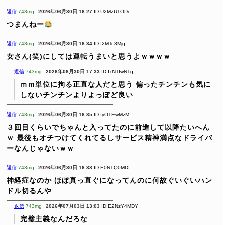
返信
743mg
2026年06月30日 16:27
ID:U2MzU1ODc
つまんねー
返信
743mg
2026年06月30日 16:34
ID:I2MTc3Mjg
女さん(笑)にしては運転うまいと思うよｗｗｗｗ
返信
743mg
2026年06月30日 17:33
ID:IxNTIwNTg
ｍｍ単位に拘る正直な人だと思う
偏ったチンチンも気に
しないチンチンよりよっぽど良い
返信
743mg
2026年06月30日 16:35
ID:IyOTEwMzM
３回目くらいでちゃんと入ってたのに前進して以降たいへん
ｗ
最後もオチつけてくれてるしサービス精神満点なドライバ
ーなんじゃないｗｗ
返信
743mg
2026年06月30日 16:38
ID:E0NTQ0MDI
神経症なのか
ほぼ真っ直ぐになってんのに何故ぐいぐいハン
ドル切るんや
返信
743mg
2026年07月03日 13:03
ID:E2NzY4MDY
完璧主義なんだろな