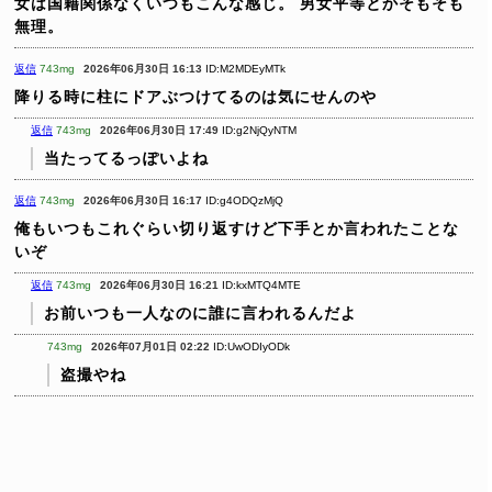
女は国籍関係なくいつもこんな感じ。
男女平等とかそもそも
無理。
返信
743mg
2026年06月30日 16:13
ID:M2MDEyMTk
降りる時に柱にドアぶつけてるのは気にせんのや
返信
743mg
2026年06月30日 17:49
ID:g2NjQyNTM
当たってるっぽいよね
返信
743mg
2026年06月30日 16:17
ID:g4ODQzMjQ
俺もいつもこれぐらい切り返すけど下手とか言われたことな
いぞ
返信
743mg
2026年06月30日 16:21
ID:kxMTQ4MTE
お前いつも一人なのに誰に言われるんだよ
743mg
2026年07月01日 02:22
ID:UwODIyODk
盗撮やね