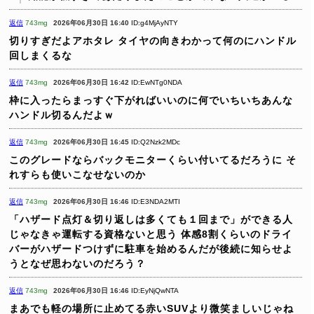
返信
743mg
2026年06月30日 16:40
ID:g4MjAyNTY
切りすぎだよアホタレ
タイヤの向きわかって何のにハンドル
回しまくるな
返信
743mg
2026年06月30日 16:42
ID:EwNTg0NDA
枠に入ったらまっすぐ下がればいいのに何でいちいちあんな
ハンドル切るんだよｗ
返信
743mg
2026年06月30日 16:45
ID:Q2Nzk2MDc
このグレードならバックモニターくらい付いてるだろうに
そ
れすらも使いこなせないのか
返信
743mg
2026年06月30日 16:46
ID:E3NDA2MTI
「ハザード点灯＆切り返しは多くても１回まで」ができる人
じゃなきゃ運転する資格ないと思う
体感8割くらいのドライ
バーがハザードつけずに駐車を始めるんだが後続に知らせよ
うとなぜ思わないのだろう？
返信
743mg
2026年06月30日 16:46
ID:EyNjQwNTA
まあでも軽の場所に止めてる赤いSUVより微笑ましいじゃね