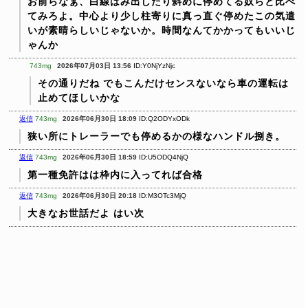
お前らなぁ、白線はみ出したり斜めに停めてる奴らと比べ
てみろよ。中心より少し柱寄りに真っ直ぐ停めたこの気遣
いが素晴らしいじゃないか。時間なんてかかってもいいじ
ゃんか
743mg
2026年07月03日 13:56
ID:Y0NjYzNjc
その通りだね
でもこんだけセンスないなら車の運転は
止めてほしいかな
返信
743mg
2026年06月30日 18:09
ID:Q2ODYxODk
狭い所にトレーラーでも停めるかの様なハンドル捌き。
返信
743mg
2026年06月30日 18:59
ID:U5ODQ4NjQ
第一種免許はは枠内に入ってれば合格
返信
743mg
2026年06月30日 20:18
ID:M3OTc3MjQ
大きなお世話だよ
はい次