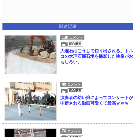
関連記事
130
コメント
面白動画
大理石はこうして切り出される。トル
コの大理石採石場を撮影した映像がお
もしろい。
48
コメント
面白動画
演奏者の幼い娘によってコンサートが
中断される動画可愛くて最高ｗｗｗ
76
コメント