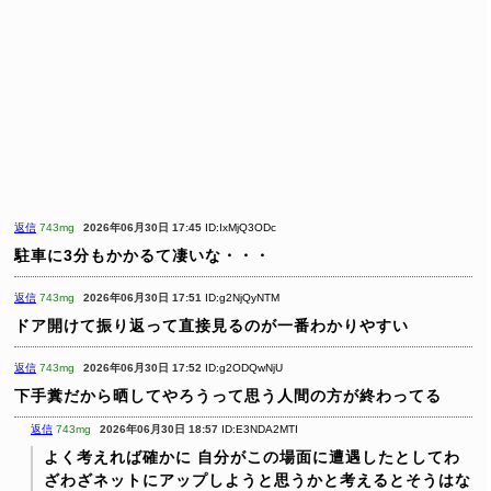
返信
743mg
2026年06月30日 17:45
ID:IxMjQ3ODc
駐車に3分もかかるて凄いな・・・
返信
743mg
2026年06月30日 17:51
ID:g2NjQyNTM
ドア開けて振り返って直接見るのが一番わかりやすい
返信
743mg
2026年06月30日 17:52
ID:g2ODQwNjU
下手糞だから晒してやろうって思う人間の方が終わってる
返信
743mg
2026年06月30日 18:57
ID:E3NDA2MTI
よく考えれば確かに
自分がこの場面に遭遇したとしてわ
ざわざネットにアップしようと思うかと考えるとそうはな