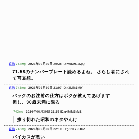
返信
743mg
2026年06月30日 20:35
ID:M5MzU1MjQ
71-58のナンバープレート読めるよね。
さらし者にされ
て可哀想。
返信
743mg
2026年06月30日 21:07
ID:k3MTc1MjY
バックのお注射の仕方はボクが教えてあげます
但し、30歳未満に限る
743mg
2026年06月30日 21:25
ID:g4MjM2MzE
擦り切れた昭和のネタやんけ
返信
743mg
2026年06月30日 22:19
ID:g3NTY2ODA
バイカスが悪い