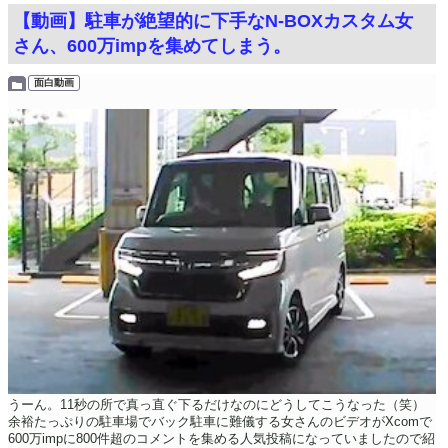
【動画】駐車が絶望的に下手なN-BOXカスタム女
さん、600万impを集めてしまう。
面白動画
うーん。11秒の所で真っ直ぐ下るだけなのにどうしてこうなった（笑）
余裕たっぷりの駐車場でバック駐車に難儀する女さんのビデオがXcomで
600万impに800件超のコメントを集める人気投稿になっていましたので紹