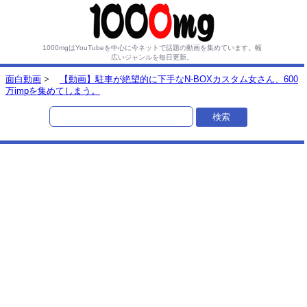
1000mgはYouTubeを中心に今ネットで話題の動画を集めています。
幅
広いジャンルを毎日更新。
面白動画
>
【動画】駐車が絶望的に下手なN-BOXカスタム女さん、600
万impを集めてしまう。