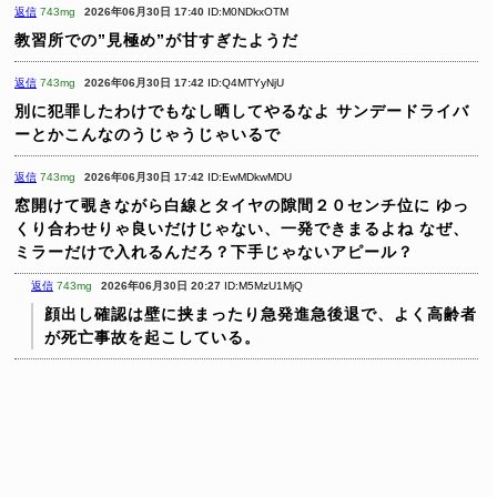
返信
743mg
2026年06月30日 17:40
ID:M0NDkxOTM
教習所での”見極め”が甘すぎたようだ
返信
743mg
2026年06月30日 17:42
ID:Q4MTYyNjU
別に犯罪したわけでもなし晒してやるなよ
サンデードライバ
ーとかこんなのうじゃうじゃいるで
返信
743mg
2026年06月30日 17:42
ID:EwMDkwMDU
窓開けて覗きながら白線とタイヤの隙間２０センチ位に
ゆっ
くり合わせりゃ良いだけじゃない、一発できまるよね
なぜ、
ミラーだけで入れるんだろ？下手じゃないアピール？
返信
743mg
2026年06月30日 20:27
ID:M5MzU1MjQ
顔出し確認は壁に挟まったり急発進急後退で、よく高齢者
が死亡事故を起こしている。