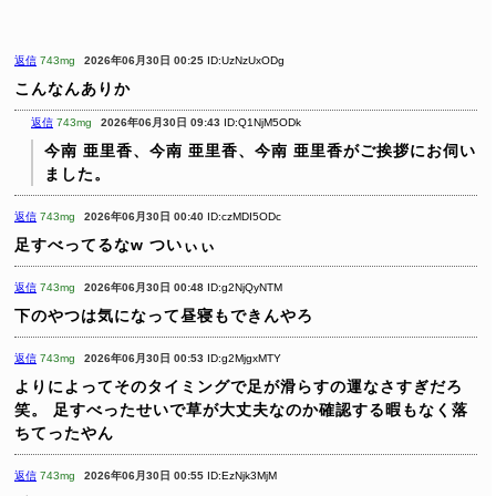
返信
743mg
2026年06月30日 00:25
ID:UzNzUxODg
こんなんありか
返信
743mg
2026年06月30日 09:43
ID:Q1NjM5ODk
今南 亜里香、今南 亜里香、今南 亜里香がご挨拶にお伺い
ました。
返信
743mg
2026年06月30日 00:40
ID:czMDI5ODc
足すべってるなw ついぃぃ
返信
743mg
2026年06月30日 00:48
ID:g2NjQyNTM
下のやつは気になって昼寝もできんやろ
返信
743mg
2026年06月30日 00:53
ID:g2MjgxMTY
よりによってそのタイミングで足が滑らすの運なさすぎだろ
笑。
足すべったせいで草が大丈夫なのか確認する暇もなく落
ちてったやん
返信
743mg
2026年06月30日 00:55
ID:EzNjk3MjM