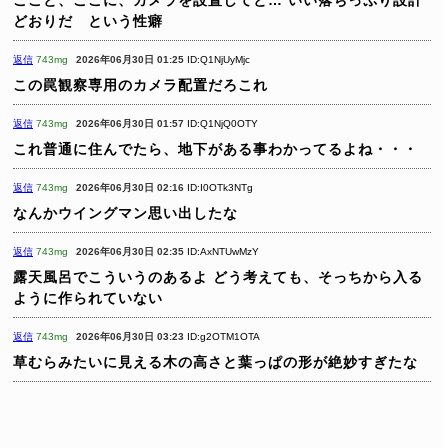
ここと、ここに、カメラを設置してと…
いい落ちっぷり設計
どおりだ という性癖
返信
743mg
2026年06月30日 01:25
ID:Q1NjUyMjc
この罠観察専用のカメラ配置だろこれ
返信
743mg
2026年06月30日 01:57
ID:Q1NjQ0OTY
これ普通に住んでたら、地下がある事わかってるよね・・・
返信
743mg
2026年06月30日 02:16
ID:I0OTk3NTg
なんかウイングマン思い出したな
返信
743mg
2026年06月30日 02:35
ID:AxNTUwMzY
露天風呂でこういうのあるよ
どう考えても、そっちから入る
ように作られていない
返信
743mg
2026年06月30日 03:23
ID:g2OTM1OTA
草むらみたいに見える木の高さと葉っぱの形が絶妙すぎたな