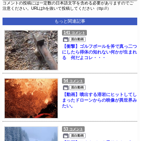
コメントの投稿には一定数の日本語文字を含める必要がありますのでご
注意ください。URLはhを抜いて投稿してください（ttp://）
もっと関連記事
141
コメント
面白動画
【衝撃】ゴルフボールを斧で真っ二つ
にしたら得体の知れない何かが生まれ
る 何だよコレ・・・
54
コメント
面白動画
【動画】噴出する溶岩にヒットしてし
まったドローンからの映像が異世界み
たい。
53
コメント
面白動画