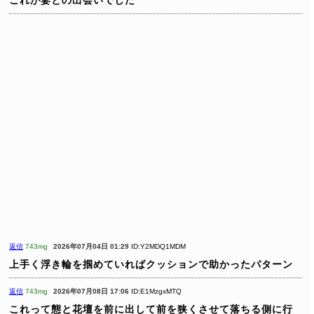
これが妻との出会いでした
返信
743mg
2026年07月04日 01:29
ID:Y2MDQ1MDM
上手く浮き輪を掴めていればクッションで助かったパターン
返信
743mg
2026年07月08日 17:06
ID:E1MzgxMTQ
これって態と花壇を前に出して前を狭くさせて落ちる側に行