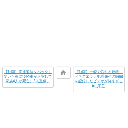
【動画】高速道路をバックし
【動画】一瞬で崩れる建物。
ていた車に後続車が追突して
ベネズエラ大地震発生の瞬間
家族4人が死亡、3人重傷。
を記録したビデオが怖すぎる
(((ﾟДﾟ)))