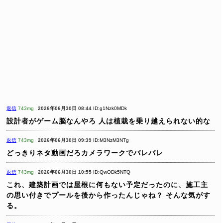
返信
743mg
2026年06月30日 08:44
ID:g1Nzk0MDk
設計者がゲーム脳なんやろ
人は植栽を乗り越えられない的な
返信
743mg
2026年06月30日 09:39
ID:M3NzM3NTg
どっきりネタ動画だろカメラワークでバレバレ
返信
743mg
2026年06月30日 10:55
ID:QwODk5NTQ
これ、建築計画では屋根に何もない予定だったのに、施工主
の思い付きでプールを後から作ったんじゃね？
そんな気がす
る。