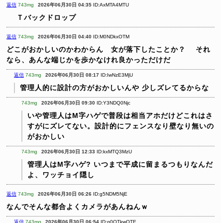
返信
743mg
2026年06月30日 04:35
ID:AxMTA4MTU
Ｔバックドロップ
返信
743mg
2026年06月30日 04:40
ID:M0NDkxOTM
どこがおかしいのかわからん 女が落下したことか？
それ
なら、あんな端じかを歩かなけれ良かっただけだ
返信
743mg
2026年06月30日 08:17
ID:IwNzE3MjU
管理人的に設計の方がおかしいんや
少しズレてるからな
743mg
2026年06月30日 09:30
ID:Y3NDQ0Njc
いや管理人はM字ハゲで普段は相当アホだけどこれはさ
すがにズレてない。設計的にフェンスなり壁なり無いの
がおかしい
743mg
2026年06月30日 12:33
ID:kxMTQ3MzU
管理人はM字ハゲ?
いつまで平成に留まるつもりなんだ
よ、ワッチョイ隠し
返信
743mg
2026年06月30日 06:26
ID:g5NDM5NjE
なんでそんな都合よくカメラがあんねんｗ
返信
743mg
2026年06月30日 06:54
ID:g0OTkwOTE