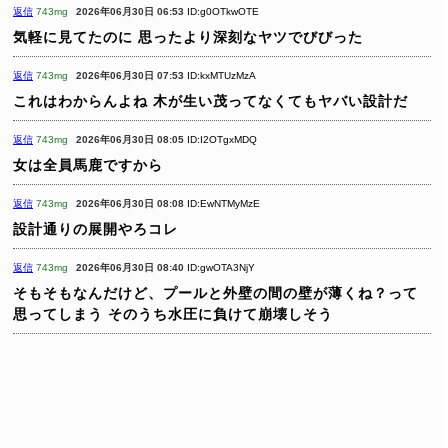
返信
743mg
2026年06月30日 06:53
ID:g0OTkwOTE
気軽に見てたのに
思ったより深刻なヤツでびびった
返信
743mg
2026年06月30日 07:53
ID:kxMTUzMzA
これはわからんよね 木が生い茂ってなくてもヤバい設計だ
返信
743mg
2026年06月30日 08:05
ID:I2OTgxMDQ
女は全員馬鹿ですから
返信
743mg
2026年06月30日 08:08
ID:EwNTMyMzE
設計通りの展開やろコレ
返信
743mg
2026年06月30日 08:40
ID:gwOTA3NjY
そもそもなんだけど、プールと外壁の間の壁が薄くね？って
思ってしまう
そのうち水圧に負けて崩壊しそう