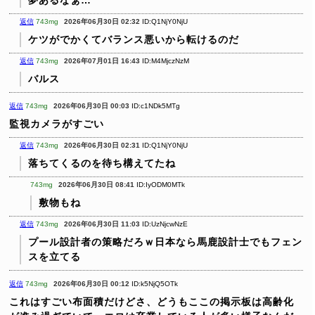
夢あるなぁ…
返信
743mg
2026年06月30日 02:32
ID:Q1NjY0NjU
ケツがでかくてバランス悪いから転けるのだ
返信
743mg
2026年07月01日 16:43
ID:M4MjczNzM
バルス
返信
743mg
2026年06月30日 00:03
ID:c1NDk5MTg
監視カメラがすごい
返信
743mg
2026年06月30日 02:31
ID:Q1NjY0NjU
落ちてくるのを待ち構えてたね
743mg
2026年06月30日 08:41
ID:IyODM0MTk
敷物もね
返信
743mg
2026年06月30日 11:03
ID:UzNjcwNzE
プール設計者の策略だろｗ日本なら馬鹿設計士でもフェン
スを立てる
返信
743mg
2026年06月30日 00:12
ID:k5NjQ5OTk
これはすごい布面積だけどさ、どうもここの掲示板は高齢化