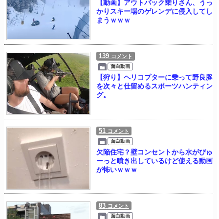
【動画】アウトバック乗りさん、うっ
かりスキー場のゲレンデに侵入してし
まうｗｗｗ
139
コメント
面白動画
【狩り】ヘリコプターに乗って野良豚
を次々と仕留めるスポーツハンティン
グ。
51
コメント
面白動画
欠陥住宅？壁コンセントから水がぴゅ
ーっと噴き出しているけど使える動画
が怖いｗｗｗ
83
コメント
面白動画