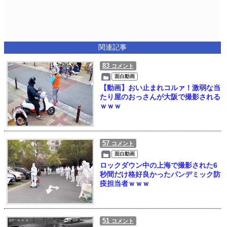
関連記事
83
コメント
面白動画
【動画】おい止まれコルァ！激弱な当
たり屋のおっさんが大阪で撮影される
ｗｗｗ
57
コメント
面白動画
ロックダウン中の上海で撮影された6
秒間だけ格好良かったパンデミック防
疫担当者ｗｗｗ
51
コメント