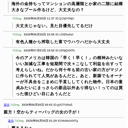
海外の金持ちってマンションの高層階とか家の二階に結構
大きなプール作るけど、大丈夫なの？
743mg
2026年06月30日 11:37
ID:Q1NjY0NjU
大丈夫じゃない。見た目優先してるだけ
743mg
2026年06月30日 22:56
ID:c2NDIwNzI
有色人種から搾取した富でウハウハだから大丈夫
743mg
2026年07月01日 18:52
ID:U5NjQ4NTA
今のアメリカは韓国の「早く！早く！」の精神みたいな
いい加減な工事を短期間で次々こなして利益を出すって
考えらしいね。だから何十年も前の古い家の方がマジメ
に作られてて人気があるんだと。あと、新築でもオーナ
ーが不具合をこまめに手直ししてくれた物件。日本の童
貞みたいにまっさらの新品以外あり得ない！ってのは買
った後ひどい目にあうんだと
返信
743mg
2026年06月30日 00:02
ID:g0OTI4NzE
親方！空からティーバッグの女の子が！
返信
743mg
2026年06月30日 01:29
ID:MxMzA4NTg