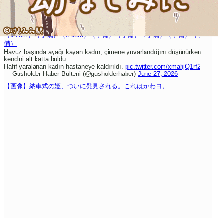
（x.com）
（予備）
（x.com）
（予備）
（予備）
（予備）
（予備）
（予
備）
Havuz başında ayağı kayan kadın, çimene yuvarlandığını düşünürken
kendini alt katta buldu.
Hafif yaralanan kadın hastaneye kaldırıldı.
pic.twitter.com/xmahjQ1rf2
— Gusholder Haber Bülteni (@gusholderhaber)
June 27, 2026
【画像】納車式の姫、ついに発見される。これはかわヨ。