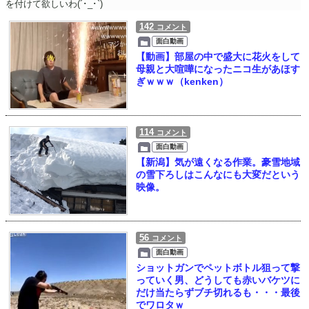
を付けて欲しいわ(´･_･`)
142
コメント
面白動画
【動画】部屋の中で盛大に花火をして
母親と大喧嘩になったニコ生があほす
ぎｗｗｗ（kenken）
114
コメント
面白動画
【新潟】気が遠くなる作業。豪雪地域
の雪下ろしはこんなにも大変だという
映像。
56
コメント
面白動画
ショットガンでペットボトル狙って撃
っていく男、どうしても赤いバケツに
だけ当たらずブチ切れるも・・・最後
でワロタｗ