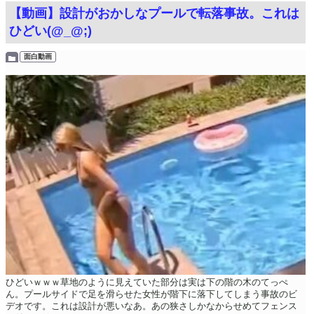
【動画】設計がおかしなプールで転落事故。これは
ひどい(@_@;)
面白動画
ひどいｗｗｗ草地のように見えていた部分は実は下の階の木のてっぺ
ん。プールサイドで足を滑らせた女性が階下に落下してしまう事故のビ
デオです。これは設計が悪いなあ。あの狭さしかなからせめてフェンス