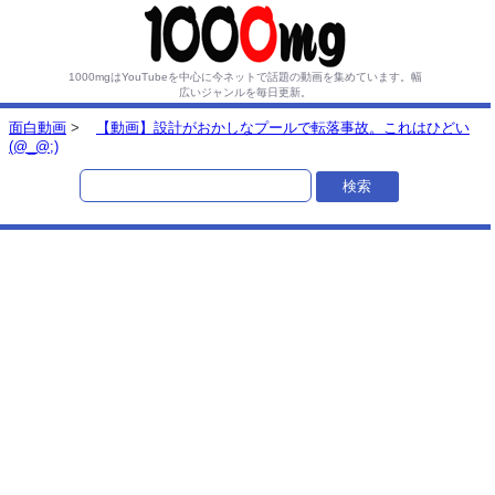
1000mgはYouTubeを中心に今ネットで話題の動画を集めています。
幅
広いジャンルを毎日更新。
面白動画
>
【動画】設計がおかしなプールで転落事故。これはひどい
(@_@;)