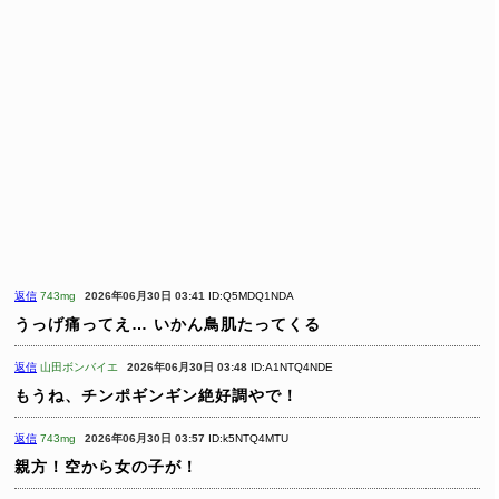
返信
743mg
2026年06月30日 03:41
ID:Q5MDQ1NDA
うっげ痛ってえ…
いかん鳥肌たってくる
返信
山田ボンバイエ
2026年06月30日 03:48
ID:A1NTQ4NDE
もうね、チンポギンギン絶好調やで！
返信
743mg
2026年06月30日 03:57
ID:k5NTQ4MTU
親方！空から女の子が！