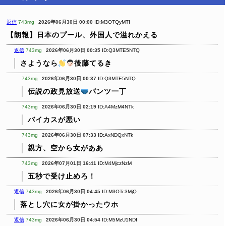
返信
743mg
2026年06月30日 00:00
ID:M3OTQyMTI
【朗報】日本のプール、外国人で溢れかえる
返信
743mg
2026年06月30日 00:35
ID:Q3MTE5NTQ
さようなら
後藤てるき
743mg
2026年06月30日 00:37
ID:Q3MTE5NTQ
伝説の政見放送
パンツ一丁
743mg
2026年06月30日 02:19
ID:A4MzM4NTk
バイカスが悪い
743mg
2026年06月30日 07:33
ID:AxNDQxNTk
親方、空から女がああ
743mg
2026年07月01日 16:41
ID:M4MjczNzM
五秒で受け止めろ！
返信
743mg
2026年06月30日 04:45
ID:M3OTc3MjQ
落とし穴に女が掛かったウホ
返信
743mg
2026年06月30日 04:54
ID:M5MzU1NDI