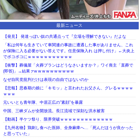
最新ニュース
【発見】 発達っぽい奴の共通点って『立場を理解できない』だよな
「私は何年も生きていて車関連の事故に遭遇した事がありません、これ
が保険に入る必要がない答えです。任意保険入れ は押し付け」←大炎上
でボコボコにｗｗｗｗｗｗｗｗｗｗｗ
【衝撃】葬儀屋「火葬プランはどうなさいますか？」ワイ喪主「直葬で
(即答)」→結果ァw w w w w w w w w w
なぜ自民党批判だけは表現の自由ではないのか
【悲報】思春期の娘に「キモッ」と言われたお父さん、グレるｗｗｗｗ
ｗｗｗ
元いいとも青年隊、中居正広の”素顔”を暴露
中国、三峡ダムが全開放流。長江流域で深刻な洪水被害
【動画】半ケツ祭り、限界突破ｗｗｗｗｗｗｗｗｗｗｗｗｗ
【九州名物】鶏刺し食べた医師、全身麻痺へ…「死んだほうが良かった
と思っていた」