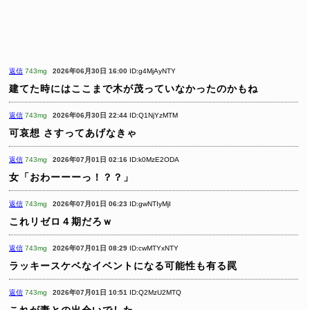
返信
743mg
2026年06月30日 16:00
ID:g4MjAyNTY
建てた時にはここまで木が茂っていなかったのかもね
返信
743mg
2026年06月30日 22:44
ID:Q1NjYzMTM
可哀想
さすってあげなきゃ
返信
743mg
2026年07月01日 02:16
ID:k0MzE2ODA
女「おわーーーっ！？？」
返信
743mg
2026年07月01日 06:23
ID:gwNTIyMjI
これリゼロ４期だろｗ
返信
743mg
2026年07月01日 08:29
ID:cwMTYxNTY
ラッキースケベなイベントになる可能性も有る罠
返信
743mg
2026年07月01日 10:51
ID:Q2MzU2MTQ