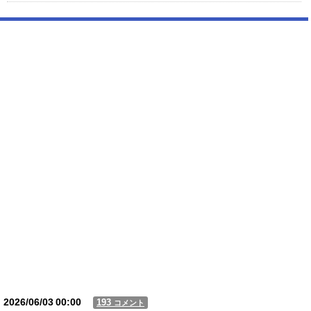
【驚愕】 社長「役立たずの中年社員解雇したら若手もみんな辞めてしま
った…」
【動画】USJの禁止エリアに子どもたちが続々乱入 → スタッフが注意し
ても止まらない事態に
Powered by livedoor 相互RSS
2026/06/03
00:00
193
コメント