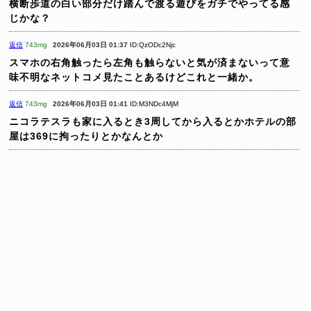
横断歩道の白い部分だけ踏んで渡る遊びをガチでやってる感
じかな？
返信
743mg
2026年06月03日 01:37
ID:QzODc2Njc
スマホの右角触ったら左角も触らないと気が済まないって意
味不明なネットコメ見たことあるけどこれと一緒か。
返信
743mg
2026年06月03日 01:41
ID:M3NDc4MjM
ニコラテスラも家に入るとき3周してから入るとかホテルの部
屋は369に拘ったりとかなんとか