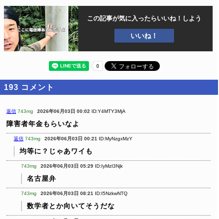
この記事が気に入ったら
いいね！しよう
いいね！
193
コメント
返信
743mg
2026年06月03日 00:02
ID:Y4MTY3MjA
障害者年金もらいなよ
返信
743mg
2026年06月03日 00:21
ID:MyNzgxMzY
均等に？じゃあワイも
743mg
2026年06月03日 05:29
ID:IyMzI3Njk
名古屋弁
743mg
2026年06月03日 08:21
ID:I5NzkwNTQ
数学者とか向いてそうだな