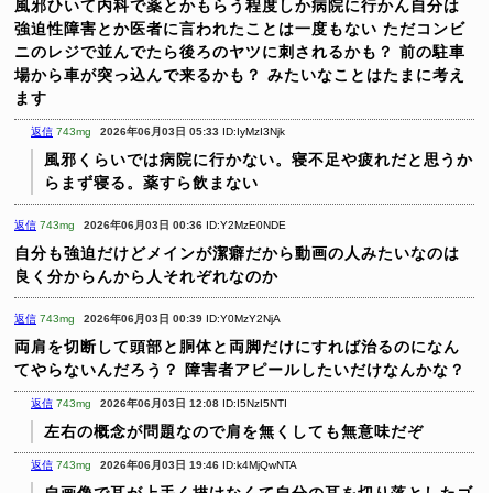
風邪ひいて内科で薬とかもらう程度しか病院に行かん自分は
強迫性障害とか医者に言われたことは一度もない
ただコンビ
ニのレジで並んでたら後ろのヤツに刺されるかも？
前の駐車
場から車が突っ込んで来るかも？
みたいなことはたまに考え
ます
返信
743mg
2026年06月03日 05:33
ID:IyMzI3Njk
風邪くらいでは病院に行かない。寝不足や疲れだと思うか
らまず寝る。薬すら飲まない
返信
743mg
2026年06月03日 00:36
ID:Y2MzE0NDE
自分も強迫だけどメインが潔癖だから動画の人みたいなのは
良く分からんから人それぞれなのか
返信
743mg
2026年06月03日 00:39
ID:Y0MzY2NjA
両肩を切断して頭部と胴体と両脚だけにすれば治るのになん
てやらないんだろう？
障害者アピールしたいだけなんかな？
返信
743mg
2026年06月03日 12:08
ID:I5NzI5NTI
左右の概念が問題なので肩を無くしても無意味だぞ
返信
743mg
2026年06月03日 19:46
ID:k4MjQwNTA
自画像で耳が上手く描けなくて自分の耳を切り落としたゴ