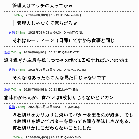
管理人はアッチの人ってかｗ
743mg
2026年06月03日 15:49
ID:I5NzkwNTQ
管理人じゃなくて俺らだろｗ
返信
743mg
2026年06月03日 00:34
ID:kwMTY3Njg
それはルーティーン（日課）ですから食事と同じ
返信
743mg
2026年06月03日 00:32
ID:Q4NzEyOTY
通り過ぎた左肩を残しつつその場で1回転すればいいのでは
返信
743mg
2026年06月03日 07:41
ID:A2MzgwOTM
そんなIQあったらこんな見た目じゃないです
返信
743mg
2026年06月03日 00:33
ID:kwMTY3Njg
意味わからんが、食パンは6枚切りじゃないとアカン
返信
743mg
2026年06月03日 05:31
ID:IyMzI3Njk
８枚切りをカリカリに焼いてバターを塗るのが好き。でも
４枚切りを焼いてバターを塗っても違う美味しさがある。
何枚切りかにこだわらないことにした
743mg
2026年06月03日 06:12
ID:QzMzY2NDc