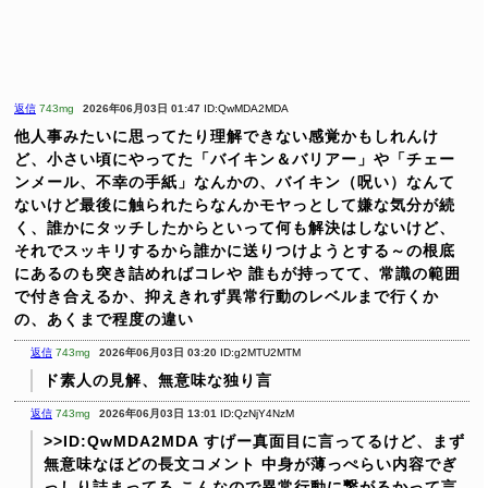
返信
743mg
2026年06月03日 01:47
ID:QwMDA2MDA
他人事みたいに思ってたり理解できない感覚かもしれんけ
ど、小さい頃にやってた「バイキン＆バリアー」や「チェー
ンメール、不幸の手紙」なんかの、バイキン（呪い）なんて
ないけど最後に触られたらなんかモヤっとして嫌な気分が続
く、誰かにタッチしたからといって何も解決はしないけど、
それでスッキリするから誰かに送りつけようとする～の根底
にあるのも突き詰めればコレや
誰もが持ってて、常識の範囲
で付き合えるか、抑えきれず異常行動のレベルまで行くか
の、あくまで程度の違い
返信
743mg
2026年06月03日 03:20
ID:g2MTU2MTM
ド素人の見解、無意味な独り言
返信
743mg
2026年06月03日 13:01
ID:QzNjY4NzM
>>ID:QwMDA2MDA
すげー真面目に言ってるけど、まず
無意味なほどの長文コメント
中身が薄っぺらい内容でぎ
っしり詰まってる
こんなので異常行動に繋がるかって言