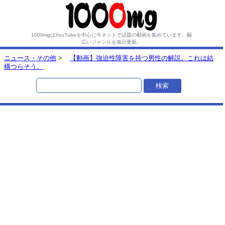
1000mgはYouTubeを中心に今ネットで話題の動画を集めています。
幅
広いジャンルを毎日更新。
ニュース・その他
>
【動画】強迫性障害を持つ男性の解説。これは結
構つらそう。