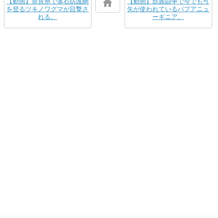
【動画】奈良県で落石防護網
【動画】部族闘争で今でも弓
を登るツキノワグマが目撃さ
矢が使われているパプアニュ
れる。
ーギニア。