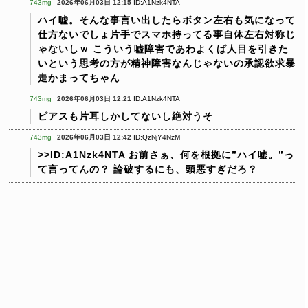
743mg
2026年06月03日 12:15
ID:A1Nzk4NTA
ハイ嘘。そんな事言い出したらボタン左右も気になって
仕方ないでしょ片手でスマホ持ってる事自体左右対称じ
ゃないしｗ
こういう嘘障害であわよくば人目を引きた
いという思考の方が精神障害なんじゃないの承認欲求暴
走かまってちゃん
743mg
2026年06月03日 12:21
ID:A1Nzk4NTA
ピアスも片耳しかしてないし絶対うそ
743mg
2026年06月03日 12:42
ID:QzNjY4NzM
>>ID:A1Nzk4NTA
お前さぁ、何を根拠に”ハイ嘘。”っ
て言ってんの？
論破するにも、頭悪すぎだろ？