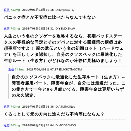
返信
743mg
2026年06月03日 03:15
ID:kyNjA4OTQ
パニック症とか不安症に比べたらなんでもない
返信
743mg
2026年06月03日 03:31
ID:Y3MDI2NzM
人生という名のクソゲーを攻略するなら、初期バッドステー
タスの客観的な同定とそのデバフに対する回避策の構築は必
須事項ですよ！
親の遺伝という名の初期ロット（ハードウェ
ア）を正しくメタ認知し、自分のクソスペックに最適化した
生存ルート（生き方）がどれなのか冷静に見極めましょう！
返信
743mg
2026年06月03日 07:37
ID:M5OTM0OTM
自分のクソスペックに最適化した生存ルート（生き方）←
障害者雇用パート、障害年金が、自分には最適だった。こ
の働き方で一年と6ヶ月続いてる。障害年金は更新いらず
の永久認定。
返信
743mg
2026年06月03日 03:36
ID:A4MTA3Nzc
くるっとして元の方向に進んだら不均等にならん？
返信
743mg
2026年06月03日 04:04
ID:I4ODE0MDQ