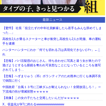
最新ニュース
【驚愕】 社長「役立たずの中年社員解雇したら若手もみんな辞めてしま
った…」
高校生2人が乗るスクーターと車が衝突し高校生ら2人が死傷、車の運転
手を逮捕
ハンターハンターにわか「何でも切れる刀は具現化できない(ﾆﾁｯ」←こ
れ
【悲報】パパ活疑惑のおじさん、待ち合わせに写真と違う女が来たので
逃げようとするも眼鏡を奪われ可哀想なことになっているところを激写
されてしまう…
【悲報】へずまりゅう（35）ボランティアのため熊本に行くも体調不良
で病院に行く
中国政府「台風１３号に三峡ダムが耐えられない！全開放流しろ！」⇒
下流域の街が壊滅状態ｗｗｗｗｗ
【画像】この女の子たちと交尾したいんだがｗｗｗｗｗ
X、収益化が9/7に終わるwwwwwwwwwwwww