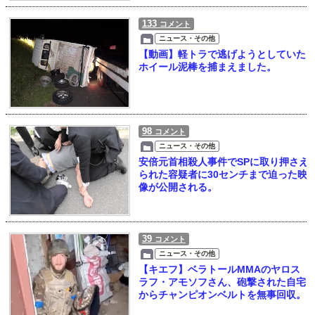
133
コメント
ニュース・その他
【動画】軽トラで逃げようとしていた
ホイール泥棒を捕まえました。
98
コメント
ニュース・その他
安倍元首相殺人事件でSPに取り押さえ
られた容疑者に30センチまで迫った映
像が公開される。
39
コメント
ニュース・その他
【キエフ】ベラトールMMAのヤロス
ラフ・アモソフさん、砲撃された自宅
からチャンピオンベルトを無事回収。