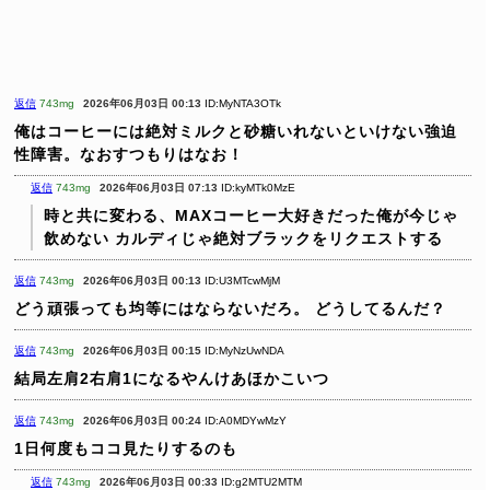
返信
743mg
2026年06月03日 00:13
ID:MyNTA3OTk
俺はコーヒーには絶対ミルクと砂糖いれないといけない強迫
性障害。なおすつもりはなお！
返信
743mg
2026年06月03日 07:13
ID:kyMTk0MzE
時と共に変わる、MAXコーヒー大好きだった俺が今じゃ
飲めない
カルディじゃ絶対ブラックをリクエストする
返信
743mg
2026年06月03日 00:13
ID:U3MTcwMjM
どう頑張っても均等にはならないだろ。
どうしてるんだ？
返信
743mg
2026年06月03日 00:15
ID:MyNzUwNDA
結局左肩2右肩1になるやんけあほかこいつ
返信
743mg
2026年06月03日 00:24
ID:A0MDYwMzY
1日何度もココ見たりするのも
返信
743mg
2026年06月03日 00:33
ID:g2MTU2MTM