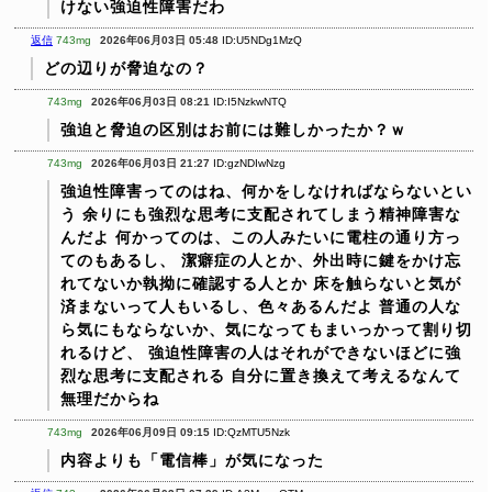
けない強迫性障害だわ
返信
743mg
2026年06月03日 05:48
ID:U5NDg1MzQ
どの辺りが脅迫なの？
743mg
2026年06月03日 08:21
ID:I5NzkwNTQ
強迫と脅迫の区別はお前には難しかったか？ｗ
743mg
2026年06月03日 21:27
ID:gzNDIwNzg
強迫性障害ってのはね、何かをしなければならないとい
う
余りにも強烈な思考に支配されてしまう精神障害な
んだよ
何かってのは、この人みたいに電柱の通り方っ
てのもあるし、
潔癖症の人とか、外出時に鍵をかけ忘
れてないか執拗に確認する人とか
床を触らないと気が
済まないって人もいるし、色々あるんだよ
普通の人な
ら気にもならないか、気になってもまいっかって割り切
れるけど、
強迫性障害の人はそれができないほどに強
烈な思考に支配される
自分に置き換えて考えるなんて
無理だからね
743mg
2026年06月09日 09:15
ID:QzMTU5Nzk
内容よりも「電信棒」が気になった