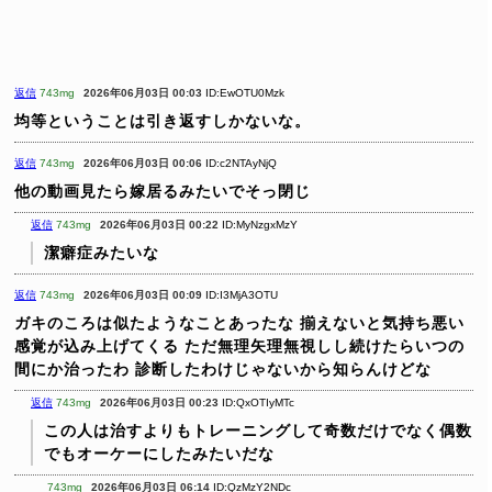
返信
743mg
2026年06月03日 00:03
ID:EwOTU0Mzk
均等ということは引き返すしかないな。
返信
743mg
2026年06月03日 00:06
ID:c2NTAyNjQ
他の動画見たら嫁居るみたいでそっ閉じ
返信
743mg
2026年06月03日 00:22
ID:MyNzgxMzY
潔癖症みたいな
返信
743mg
2026年06月03日 00:09
ID:I3MjA3OTU
ガキのころは似たようなことあったな
揃えないと気持ち悪い
感覚が込み上げてくる
ただ無理矢理無視しし続けたらいつの
間にか治ったわ
診断したわけじゃないから知らんけどな
返信
743mg
2026年06月03日 00:23
ID:QxOTIyMTc
この人は治すよりもトレーニングして奇数だけでなく偶数
でもオーケーにしたみたいだな
743mg
2026年06月03日 06:14
ID:QzMzY2NDc