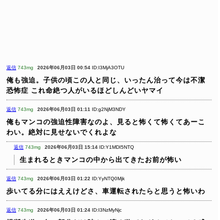
返信
743mg
2026年06月03日 00:54
ID:I3MjA3OTU
俺も強迫。子供の頃この人と同じ、いったん治って今は不潔
恐怖症
これ命絶つ人がいるほどしんどいヤマイ
返信
743mg
2026年06月03日 01:11
ID:g2NjM3NDY
俺もマンコの強迫性障害なのよ、見ると怖くて怖くてあーこ
わい。絶対に見せないでくれよな
返信
743mg
2026年06月03日 15:14
ID:Y1MDI5NTQ
生まれるときマンコの中から出てきたお前が怖い
返信
743mg
2026年06月03日 01:22
ID:YyNTQ0Mjk
歩いてる分にはええけどさ、車運転されたらと思うと怖いわ
返信
743mg
2026年06月03日 01:24
ID:I3NzMyNjc