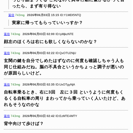
ったら、まず有り得ない
返信
743mg
2026年06月03日 15:15
ID:Y1MDI5NTQ
実家に帰ってもらっていいっすか？
返信
743mg
2026年06月03日 02:00
ID:IyMjkzNTE
顔左のほくろは右にも欲しくならないのかな？
返信
743mg
2026年06月03日 02:22
ID:QxOTU2NjU
玄関の鍵を自分でしめたはずなのに何度も確認しちゃう人も
同じ仕組みだね。脳の不具合というかちょっと調子が悪いの
が原因らしいけど。
返信
743mg
2026年06月03日 02:35
ID:UxOTgyNjA
自転車乗るとき、右に3回 左に３回
というように何度もく
るくる自転車の周り
まわってから乗っていく人いたけど、あ
れもそうなのかな
返信
743mg
2026年06月03日 02:42
ID:EzMTE4MTY
背中向けて歩けば？