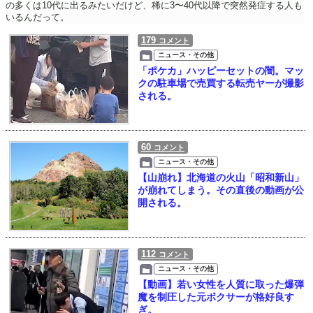
の多くは10代に出るみたいだけど、稀に3〜40代以降で突然発症する人も
いるんだって。
179
コメント
ニュース・その他
「ポケカ」ハッピーセットの闇。マッ
クの駐車場で売買する転売ヤーが撮影
される。
60
コメント
ニュース・その他
【山崩れ】北海道の火山「昭和新山」
が崩れてしまう。その直後の動画が公
開される。
112
コメント
ニュース・その他
【動画】若い女性を人質に取った爆弾
魔を制圧した元ボクサーが格好良す
ぎ。