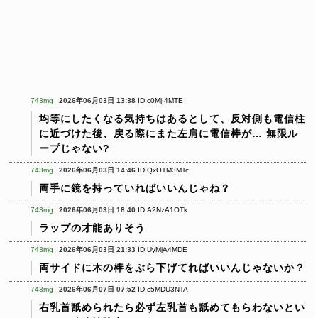
743mg
2026年06月03日 13:38
ID:c0MjI4MTE
均等にしたくなる気持ちはあるとして、反対側も電信柱
に近づけた後、戻る際にまた左肩に電信棒が…
無限ル
ープじゃない?
743mg
2026年06月03日 14:46
ID:QxOTM3MTc
両手に鏡を持っていればいいんじゃね？
743mg
2026年06月03日 18:40
ID:A2NzA1OTk
ラップの才能ありそう
743mg
2026年06月03日 21:33
ID:UyMjA4MDE
両サイドに木の棒をぶら下げてればいいんじゃないか？
743mg
2026年06月07日 07:52
ID:c5MDU3NTA
右乳首舐められたら必ず左乳首も舐めてもらわないとい