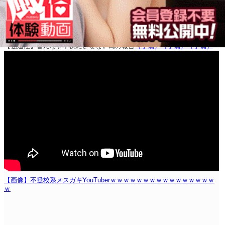
【強迫性】皆んなを不快にさせない為の報告
（予備）
（予備）
（予備）
【画像】不登校系メスガキYouTuberｗｗｗｗｗｗｗｗｗｗｗｗｗｗｗｗ
ｗ