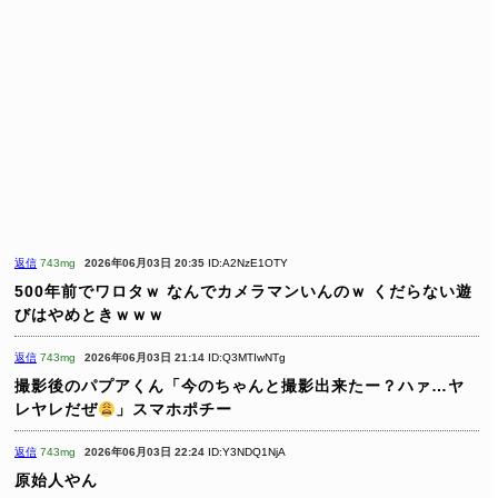
返信
743mg
2026年06月03日 20:35
ID:A2NzE1OTY
500年前でワロタｗ
なんでカメラマンいんのｗ
くだらない遊
びはやめときｗｗｗ
返信
743mg
2026年06月03日 21:14
ID:Q3MTIwNTg
撮影後のパプアくん「今のちゃんと撮影出来たー？ハァ…ヤ
レヤレだぜ
」スマホポチー
返信
743mg
2026年06月03日 22:24
ID:Y3NDQ1NjA
原始人やん