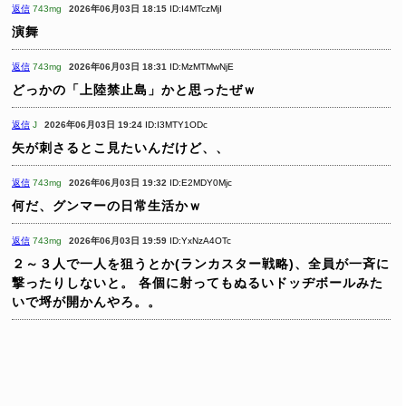
返信
743mg
2026年06月03日 18:15
ID:I4MTczMjI
演舞
返信
743mg
2026年06月03日 18:31
ID:MzMTMwNjE
どっかの「上陸禁止島」かと思ったぜｗ
返信
J
2026年06月03日 19:24
ID:I3MTY1ODc
矢が刺さるとこ見たいんだけど、、
返信
743mg
2026年06月03日 19:32
ID:E2MDY0Mjc
何だ、グンマーの日常生活かｗ
返信
743mg
2026年06月03日 19:59
ID:YxNzA4OTc
２～３人で一人を狙うとか(ランカスター戦略)、全員が一斉に
撃ったりしないと。
各個に射ってもぬるいドッヂボールみた
いで埒が開かんやろ。。