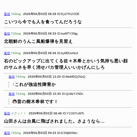
返信
743mg
2026年06月03日 08:28
ID:EyOTA2ODE
こいつら今でも人を食ってんだろうな
返信
743mg
2026年06月03日 08:33
ID:kwMTY3Njg
北朝鮮のうんこ風船爆弾を見習え
返信
743mg
2026年06月03日 08:36
ID:kyMDUxNzA
右のピックアップに出てくる佐々木希とかいう気持ち悪い顔
のサムネを早く消せバカ管理人いいかげんにしろ
返信
743mg
2026年06月03日 13:20
ID:MwMDQ2NzQ
↑これが強迫性障害か
返信
743mg
2026年06月03日 15:35
ID:QzMzY2NDc
昔の樹木希林です！
返信
イクッ！！
2026年06月03日 08:48
ID:Y1ODYzMTc
山田さんは台風に飛ばされました。さようなら…
返信
743mg
2026年06月03日 09:23
ID:E3NjM2Mzc