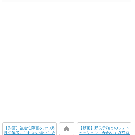
【動画】強迫性障害を持つ男
【動画】野良子猫とのフォト
性の解説。これは結構つらそ
セッション。かわいすぎワロ