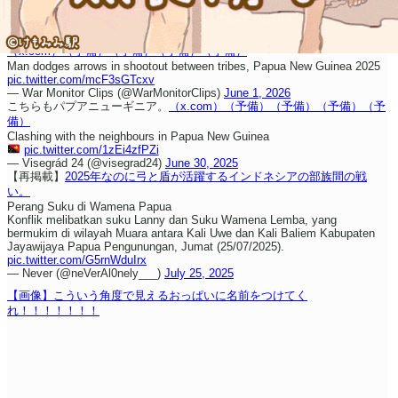
（x.com）
（予備）
（予備）
（予備）
（予備）
Man dodges arrows in shootout between tribes, Papua New Guinea 2025
pic.twitter.com/mcF3sGTcxv
— War Monitor Clips (@WarMonitorClips)
June 1, 2026
こちらもパプアニューギニア。
（x.com）
（予備）
（予備）
（予備）
（予
備）
Clashing with the neighbours in Papua New Guinea
pic.twitter.com/1zEi4zfPZi
— Visegrád 24 (@visegrad24)
June 30, 2025
【再掲載】
2025年なのに弓と盾が活躍するインドネシアの部族間の戦
い。
Perang Suku di Wamena Papua
Konflik melibatkan suku Lanny dan Suku Wamena Lemba, yang
bermukim di wilayah Muara antara Kali Uwe dan Kali Baliem Kabupaten
Jayawijaya Papua Pengunungan, Jumat (25/07/2025).
pic.twitter.com/G5rnWduIrx
— Never (@neVerAl0nely___)
July 25, 2025
【画像】こういう角度で見えるおっぱいに名前をつけてく
れ！！！！！！！