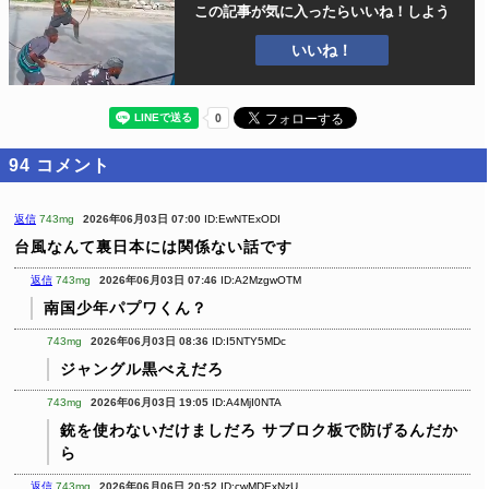
この記事が気に入ったら
いいね！しよう
いいね！
94
コメント
返信
743mg
2026年06月03日 07:00
ID:EwNTExODI
台風なんて裏日本には関係ない話です
返信
743mg
2026年06月03日 07:46
ID:A2MzgwOTM
南国少年パプワくん？
743mg
2026年06月03日 08:36
ID:I5NTY5MDc
ジャングル黒べえだろ
743mg
2026年06月03日 19:05
ID:A4MjI0NTA
銃を使わないだけましだろ
サブロク板で防げるんだか
ら
返信
743mg
2026年06月06日 20:52
ID:cwMDExNzU