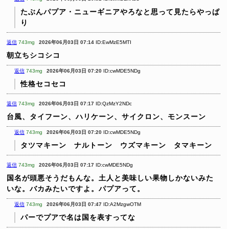
たぶんパプア・ニューギニアやろなと思って見たらやっぱ
り
返信
743mg
2026年06月03日 07:14
ID:EwMzE5MTI
朝立ちシコシコ
返信
743mg
2026年06月03日 07:20
ID:cwMDE5NDg
性格セコセコ
返信
743mg
2026年06月03日 07:17
ID:QzMzY2NDc
台風、タイフーン、ハリケーン、サイクロン、モンスーン
返信
743mg
2026年06月03日 07:20
ID:cwMDE5NDg
タツマキーン ナルトーン ウズマキーン タマキーン
返信
743mg
2026年06月03日 07:17
ID:cwMDE5NDg
国名が頭悪そうだもんな。土人と美味しい果物しかないみた
いな。バカみたいですよ。パプアって。
返信
743mg
2026年06月03日 07:47
ID:A2MzgwOTM
パーでプアで名は国を表すってな