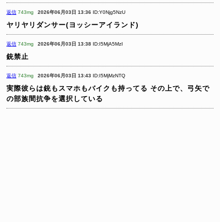
返信
743mg
2026年06月03日 13:36
ID:Y0Njg5NzU
ヤリヤリダンサー(ヨッシーアイランド)
返信
743mg
2026年06月03日 13:38
ID:I5MjA5MzI
銃禁止
返信
743mg
2026年06月03日 13:43
ID:I5MjMzNTQ
実際彼らは銃もスマホもバイクも持ってる
その上で、弓矢で
の部族間抗争を選択している