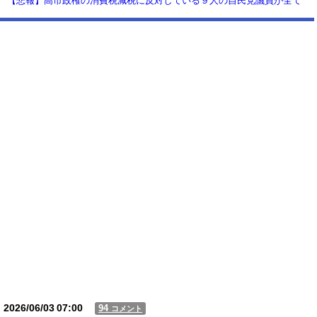
【悲報】高市政権の消費税減税に反対している９人の自民党議員が全て
判明！！！！ やっぱりコイツラかｗｗｗｗｗ
【動画】USJの禁止エリアに子どもたちが続々乱入 → スタッフが注意し
ても止まらない事態に
Powered by livedoor 相互RSS
2026/06/03
07:00
94
コメント