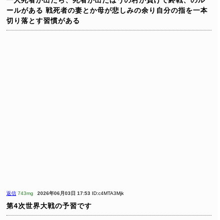
一人死者が出たら、死者が出たほうの村が負けで終戦、のル
ールがある
戦死者の妻とか母が悲しみの余り自分の指を一本
切り落とす習慣がある
返信
743mg
2026年06月03日 17:53
ID:c4MTA3Mjk
第4次世界大戦の予習です