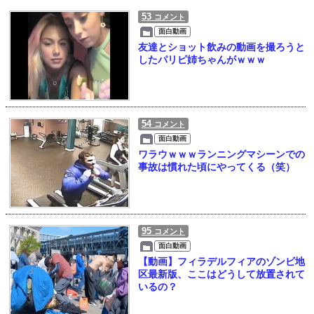
53
コメント
面白動画
友達とショット飲みの動画を撮ろうと
したパリピ姉ちゃんがｗｗｗ
54
コメント
面白動画
ワラウｗｗｗランニングマシーンでの
事故は慣れた頃にやってくる（笑）
95
コメント
面白動画
【動画】フィラデルフィアのゾンビ地
区最新版、ここはどうして放置されて
いるの？