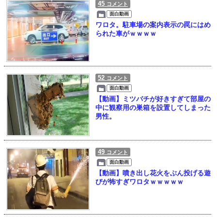
45
コメント
面白動画
ワロタ。駐車場の案内表示の罠にはめ
られた車がｗｗｗｗ
52
コメント
面白動画
【動画】ミツバチが好きすぎて部屋の
中に観察用の巣箱を設置してしまった
男性。
49
コメント
面白動画
【動画】噴き出し花火をぶん投げる遊
びが怖すぎワロタｗｗｗｗｗ