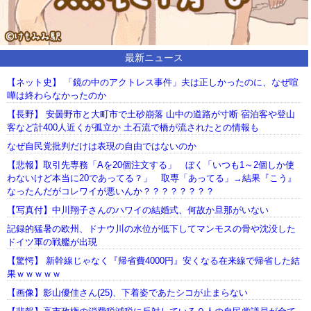
最新ニュース
【ネット史】 「鏡の中のアクトレス事件」夫は正しかったのに、なぜ喧
嘩は終わらなかったのか
【長野】 安曇野市と大町市で土砂崩落 山中の道路が寸断 宿泊客や登山
客など計400人近くが孤立か 土石流で橋が流されたとの情報も
なぜ自民党批判だけは表現の自由ではないのか
【悲報】取引先専務「Aを20個注文する」 ぼく「いつも1～2個しか使
わないけど本当に20であってる？」 取専「あってる」→結果『こう』
なったんだがコレワイが悪いんか？？？？？？？？
【写真付】中川翔子さんのハワイの結婚式、何故か旦那がいない
記録的猛暑の欧州、ドナウ川の水位が低下してマンモスの骨や沈没した
ドイツ軍の戦艦が出現
【驚愕】 新幹線じゃなく『帰省費4000円』安くなる在来線で帰省した結
果ｗｗｗｗｗ
【画像】影山優佳さん(25)、下着姿であたシコが止まらない