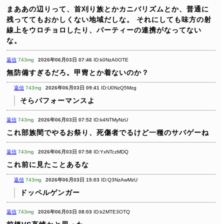
まああの辺りって、首刈り族とかカニバリズムとか、普通に
残っててもおかしくない地域だしな。
それにしても味方の射
線上をウロチョロしたり、パーティーの連携がなってない
な。
返信
743mg
2026年06月03日 07:46
ID:k0NzA0OTE
無防備すぎるだろ。甲冑とか着ないのか？
返信
743mg
2026年06月03日 09:41
ID:U0NzQ5Mzg
そらパフォーマンスよ
返信
743mg
2026年06月03日 07:52
ID:k4NTMyNzU
これ部族間でやるお祭り、死傷者でるけど一種のサバゲーね
返信
743mg
2026年06月03日 07:58
ID:YxNTczMDQ
これ前に見たことあるな
返信
743mg
2026年06月03日 15:03
ID:Q3NzAwMzU
ドッペルゲンガー
返信
743mg
2026年06月03日 08:03
ID:k2MTE3OTQ