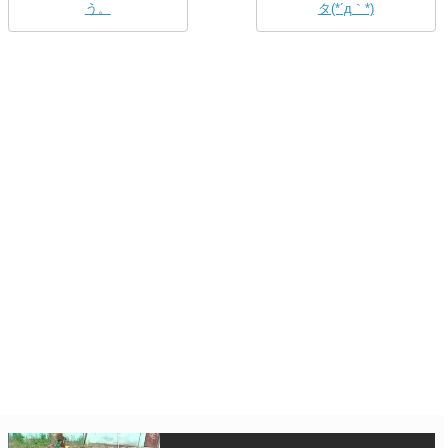
う。
タ(*´д｀*)