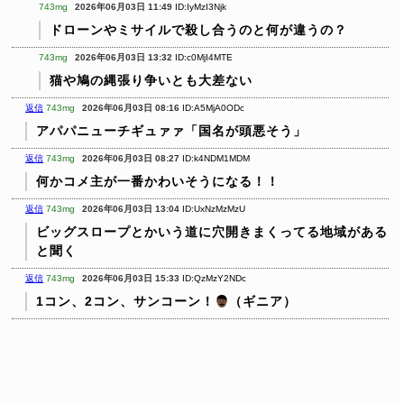
743mg
2026年06月03日 11:49
ID:IyMzI3Njk
ドローンやミサイルで殺し合うのと何が違うの？
743mg
2026年06月03日 13:32
ID:c0MjI4MTE
猫や鳩の縄張り争いとも大差ない
返信
743mg
2026年06月03日 08:16
ID:A5MjA0ODc
アパパニューチギュァァ「国名が頭悪そう」
返信
743mg
2026年06月03日 08:27
ID:k4NDM1MDM
何かコメ主が一番かわいそうになる！！
返信
743mg
2026年06月03日 13:04
ID:UxNzMzMzU
ビッグスロープとかいう道に穴開きまくってる地域がある
と聞く
返信
743mg
2026年06月03日 15:33
ID:QzMzY2NDc
1コン、2コン、サンコーン！
（ギニア）