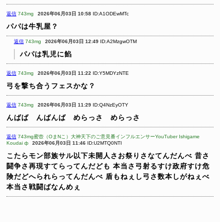
返信
743mg
2026年06月03日 10:58
ID:A1ODEwMTc
パパは牛乳屋？
返信
743mg
2026年06月03日 12:49
ID:A2MzgwOTM
パパは乳児に餡
返信
743mg
2026年06月03日 11:22
ID:Y5MDYzNTE
弓を撃ち合うフェスかな？
返信
743mg
2026年06月03日 11:29
ID:Q4NzEyOTY
んばば んばんば めらっさ めらっさ
返信
743mg蜜壺（OまNこ）大神天下のご意見番インフルエンサーYouTuber Ishigame
Koudai ф
2026年06月03日 11:46
ID:U2MTQ0NTI
こたらモン部族サル以下未開人さお祭りさなてんだんべ
昔さ
闘争さ再現すてらってんだども
本当さ弓射るすけ政府すけ危
険だどへられらってんだんべ
盾もねぇし弓さ数本しがねぇべ
本当さ戦闘ばなんめぇ