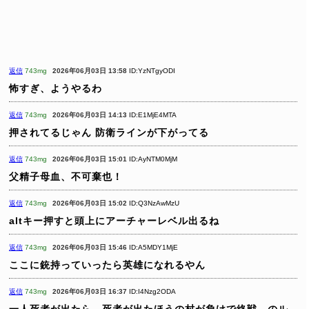
返信
743mg
2026年06月03日 13:58
ID:YzNTgyODI
怖すぎ、ようやるわ
返信
743mg
2026年06月03日 14:13
ID:E1MjE4MTA
押されてるじゃん
防衛ラインが下がってる
返信
743mg
2026年06月03日 15:01
ID:AyNTM0MjM
父精子母血、不可棄也！
返信
743mg
2026年06月03日 15:02
ID:Q3NzAwMzU
altキー押すと頭上にアーチャーレベル出るね
返信
743mg
2026年06月03日 15:46
ID:A5MDY1MjE
ここに銃持っていったら英雄になれるやん
返信
743mg
2026年06月03日 16:37
ID:I4Nzg2ODA