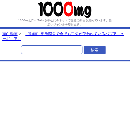
1000mgはYouTubeを中心に今ネットで話題の動画を集めています。
幅
広いジャンルを毎日更新。
面白動画
>
【動画】部族闘争で今でも弓矢が使われているパプアニュ
ーギニア。