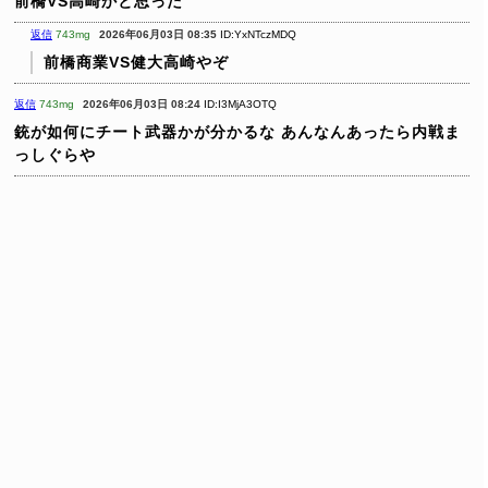
前橋VS高崎かと思った
返信
743mg
2026年06月03日 08:35
ID:YxNTczMDQ
前橋商業VS健大高崎やぞ
返信
743mg
2026年06月03日 08:24
ID:I3MjA3OTQ
銃が如何にチート武器かが分かるな
あんなんあったら内戦ま
っしぐらや