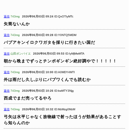
返信
743mg
2026年06月03日 09:24
ID:QxOTIyMTc
矢筒ないんか
返信
743mg
2026年06月03日 09:28
ID:Y0NTQ5MDM
パプアキンイロクワガタを採りに行きたい国だ
返信
山田ボンバイエ
2026年06月03日 09:53
ID:IyMjMwMTA
朝から晩までずっとチンポギンギン絶好調やで！！！！！
返信
743mg
2026年06月03日 10:00
ID:A0MDY4MTI
外は雨だし久しぶりにパプワくんでも読むか
返信
743mg
2026年06月03日 10:26
ID:kwMTY3Njg
西成でまだ売ってるやろ
返信
743mg
2026年06月03日 10:32
ID:MzMzg0MzM
弓矢は水平じゃなく放物線で射ったほうが効果があることす
ら知らんのか