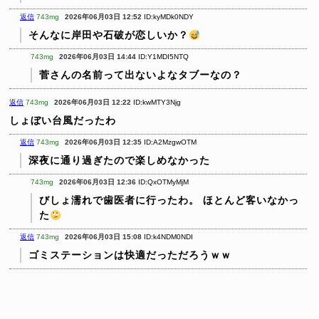
返信
743mg
2026年06月03日 12:52
ID:kyMDk0NDY
そんなに岸田や石破が恋しいか？
743mg
2026年06月03日 14:44
ID:Y1MDI5NTQ
菅さんの名前って出ないよなタブーなの？
返信
743mg
2026年06月03日 12:22
ID:kwMTY3Njg
しょぼい台風だったわ
返信
743mg
2026年06月03日 12:35
ID:A2MzgwOTM
深夜に通り過ぎたので楽しめなかった
743mg
2026年06月03日 12:36
ID:QxOTMyMjM
びしょ濡れで歯医者に行ったわ。
ほとんど客いなかっ
た
返信
743mg
2026年06月03日 15:08
ID:k4NDM0NDI
ゴミステーションは快適だっただろうｗｗ