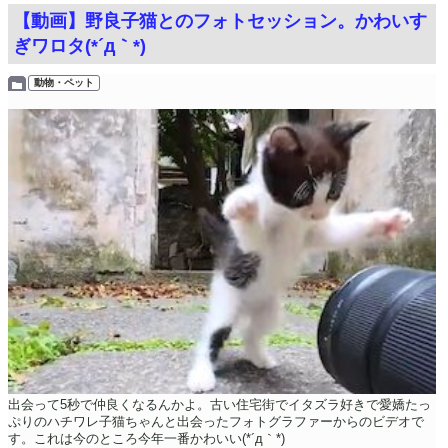
【動画】野良子猫とのフォトセッション。かわいす
ぎワロタ(*´д｀*)
動物・ペット
出会って5秒で仲良くなるんかよ。古い住宅街でイタズラ好きで愛嬌たっ
ぷりのハチワレ子猫ちゃんと出会ったフォトグラファーからのビデオで
す。これは今のところ今年一番かわいい(*´д｀*)