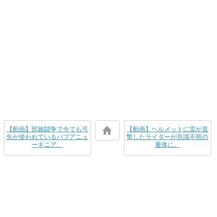
【動画】部族闘争で今でも弓
【動画】ヘルメットに雷が直
矢が使われているパプアニュ
撃したライダーが意識不明の
ーギニア。
重体に。