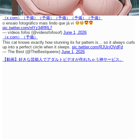
（x.com）
（予備）
（予備）
（予備）
（予備）
（予備）
o ensaio fotográfico mais lindo que já vi
pic.twitter.com/nlYz34RRL7
— vídeos fofos (@videosfofosof)
June 1, 2026
（x.com）
（予備）
This cat knows exactly how stunning its fur pattern is… so it always curls
up into a perfect circle when it sleeps.
pic.twitter.com/RJUcjOVdFd
— The Best (@TheBestqueenx)
June 1, 2026
【動画】好きな芸能人でアダルトビデオが作れちゃう神サービス。