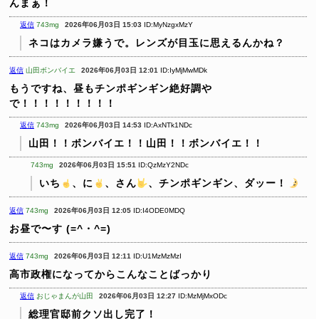
んまぁ！
返信
743mg
2026年06月03日 15:03
ID:MyNzgxMzY
ネコはカメラ嫌うで。レンズが目玉に思えるんかね？
返信
山田ボンバイエ
2026年06月03日 12:01
ID:IyMjMwMDk
もうですね、昼もチンポギンギン絶好調や
で！！！！！！！！！
返信
743mg
2026年06月03日 14:53
ID:AxNTk1NDc
山田！！ボンバイエ！！山田！！ボンバイエ！！
743mg
2026年06月03日 15:51
ID:QzMzY2NDc
いち
、に
、さん
、チンポギンギン、ダッー！
返信
743mg
2026年06月03日 12:05
ID:I4ODE0MDQ
お昼で〜す (=^・^=)
返信
743mg
2026年06月03日 12:11
ID:U1MzMzMzI
高市政権になってからこんなことばっかり
返信
おじゃまんが山田
2026年06月03日 12:27
ID:MzMjMxODc
総理官邸前クソ出し完了！