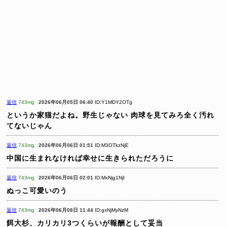
返信
743mg
2026年06月05日 06:40
ID:Y1MDY2OTg
というか家猫だよね。野生じゃない
肉球を見てみろ全く汚れ
てないじゃん
返信
743mg
2026年06月06日 01:51
ID:M3OTkzNjE
中国に生まれなければ幸せに生きられただろうに
返信
743mg
2026年06月06日 02:01
ID:MxNjg1NjI
ぬっこ可愛いのう
返信
743mg
2026年06月08日 11:44
ID:gxNjMyNzM
餌大杉、カリカリ3つくらいが報酬として妥当