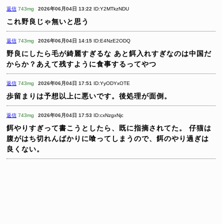
返信
743mg
2026年06月04日 13:22
ID:Y2MTkzNDU
これ野良じゃ無いと思う
返信
743mg
2026年06月04日 14:15
ID:E4NzE2ODQ
野良にしたら毛が綺麗すぎるな
あと餌入れすぎなのは中国だ
からか？あえて残すように食事するってやつ
返信
743mg
2026年06月04日 17:51
ID:YyODYxOTE
歩留まりは予想以上に悪いです。後処理が面倒。
返信
743mg
2026年06月04日 17:53
ID:cxNzgxNjc
餌やりすぎって書こうとしたら、既に指摘されてた。
仔猫は
腹がはち切れんばかりに喰ってしまうので、餌のやり過ぎは
良くない。