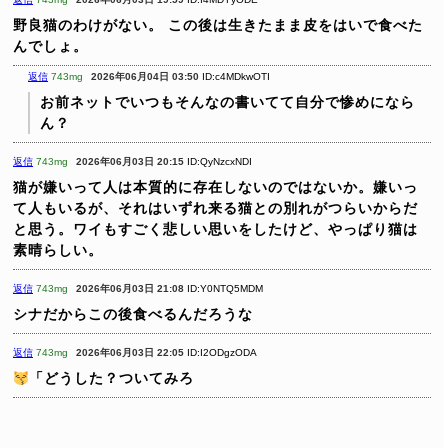
野良猫のわけがない。
この後は生きたまま皮をはいで食べた
んでしょ。
返信
743mg
2026年06月04日 03:50
ID:c4MDkwOTI
お前ネットでいつもそんなの書いてて自分で惨めになら
ん？
返信
743mg
2026年06月03日 20:15
ID:QyNzcxNDI
猫が嫌いって人は本質的に存在しないのではないか。嫌いっ
て人もいるが、それはいずれ来る猫との別れがつらいからだ
と思う。ワイもすごく悲しい思いをしたけど、やっぱり猫は
素晴らしい。
返信
743mg
2026年06月03日 21:08
ID:Y0NTQ5MDM
シナだからこの後食べるんだろうな
返信
743mg
2026年06月03日 22:05
ID:I2ODgzODA
「どうした？ついてみろ