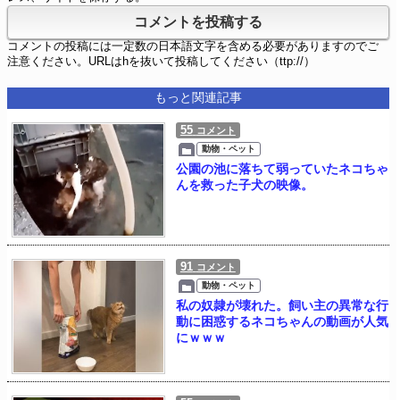
コメントの投稿には一定数の日本語文字を含める必要がありますのでご
注意ください。URLはhを抜いて投稿してください（ttp://）
もっと関連記事
55
コメント
動物・ペット
公園の池に落ちて弱っていたネコちゃ
んを救った子犬の映像。
91
コメント
動物・ペット
私の奴隷が壊れた。飼い主の異常な行
動に困惑するネコちゃんの動画が人気
にｗｗｗ