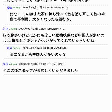
こんなキレイな野良猫いない100％飼い猫か捨て猫
返信
743mg
2026年06月03日 14:14
ID:MyNTA3OTk
だな！
この後また家に持ち帰って色を塗り直して他の場
所で再利用。大きくなったら鍋行き。
返信
743mg
2026年06月03日 13:25
ID:MyNzM4NTE
猫映像多いけどほかにも珍しい動物映像など中国人が多いの
よね
撮影したあともかわいがってくれていたらいいね
返信
743mg
2026年06月04日 08:48
ID:Y5MzI0NDI
金になるから中国人が多いのかな
返信
743mg
2026年06月03日 13:42
ID:EwMzE0NzE
※この後スタッフが美味しくいただきました