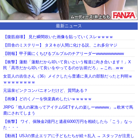
最新ニュース
【腹筋崩壊】 見た瞬間吹いた画像を貼っていくスレｗｗｗｗ
【田舎のミステリー】 タヌキが人間に化ける説、これ多分マジ
【朗報】甲子園にくちびるプルプルのチアリーダーwwwwwwwwww
【衝撃】蓮舫「蓮舫だから叩いて良いという報道に向き合います！」X
民「高市だから叩いて良いをやってるのがお前だろ」←これ…w w
女芸人の吉住さん（36）メイクしたら普通に美人の部類だったと判明ｗ
ｗｗｗｗｗｗｗｗ
元温泉ピンクコンパニオンだけど、質問ある？
【画像】どのくノ一を快楽責めしたいｗｗｗｗｗ
JRPG「他人の家漁ってアイテムGETすんの楽しーwwwww」→欧米で馬
鹿にされてしまう
【衝撃】 ワイ、保険金2億円と遺産6000万円を相続したら「こう」なっ
た・・・
【動画】USJの禁止エリアに子どもたちが続々乱入 → スタッフが注意し