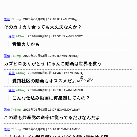
返信
743mg
2026年06月03日 12:48
ID:kwMTY3Njg
そのカリカリ食っても大丈夫なんか？
返信
743mg
2026年06月03日 12:52
ID:kyMDk0NDY
青酸カリかも
返信
743mg
2026年06月03日 12:56
ID:YxNTczMDQ
カズヒロありがとう
にゃんこ動画は世界を救う
返信
743mg
2026年06月03日 14:46
ID:Y1MDI5NTQ
愛猫社区の動画もオススメだよ☺︎ིྀ⸌☻ັ⸍
返信
743mg
2026年06月03日 15:10
ID:k4NDM0NDI
こんな仕込み動画に何感謝してんの？
返信
743mg
2026年06月03日 13:07
ID:A0MDYwMzY
この猫も共産党の命令に従ってるだけなんだよ
返信
743mg
2026年06月03日 13:16
ID:Y4NDA4MTY