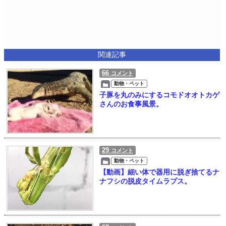
関連記事
66
コメント
動物・ペット
子豚を丸のみにするコモドオオトカゲ
さんのお食事風景。
29
コメント
動物・ペット
【動画】細い体で器用に脱ぎ捨てるナ
ナフシの脱皮タイムラプス。