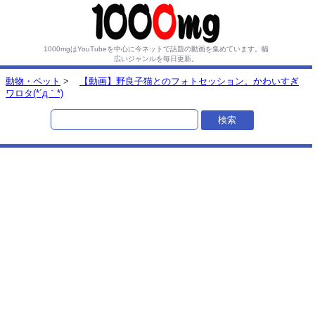
1000mgはYouTubeを中心に今ネットで話題の動画を集めています。
幅
広いジャンルを毎日更新。
動物・ペット
>
【動画】野良子猫とのフォトセッション。かわいすぎ
ワロタ(*´д｀*)