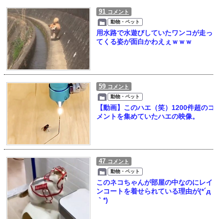
91
コメント
動物・ペット
用水路で水遊びしていたワンコが走っ
てくる姿が面白かわえぇｗｗｗ
59
コメント
動物・ペット
【動画】このハエ（笑）1200件超のコ
メントを集めていたハエの映像。
47
コメント
動物・ペット
このネコちゃんが部屋の中なのにレイ
ンコートを着せられている理由が(*´д
｀*)