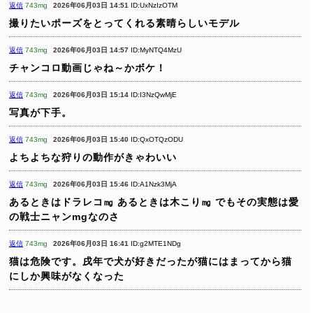
返信
743mg
2026年06月03日 14:51
ID:UxNzIzOTM
撮りたいポーズをとってくれる素晴らしいモデル
返信
743mg
2026年06月03日 14:57
ID:MyNTQ4MzU
チャンコロ動画じゃね～かボケ！
返信
743mg
2026年06月03日 15:14
ID:I3NzQwMjE
写真が下手。
返信
743mg
2026年06月03日 15:40
ID:QxOTQzODU
よちよちな狩りの動作がきゃわいい
返信
743mg
2026年06月03日 15:46
ID:A1Nzk3MjA
あるときはドラレコ㎎ あるときは木こり㎎
でもその実態は愛
の戦士ニャンmgなのさ
返信
743mg
2026年06月03日 16:41
ID:g2MTE1NDg
猫は危険です。戌年で犬が好きだったが猫にはまってから猫
にしか興味がなくなった