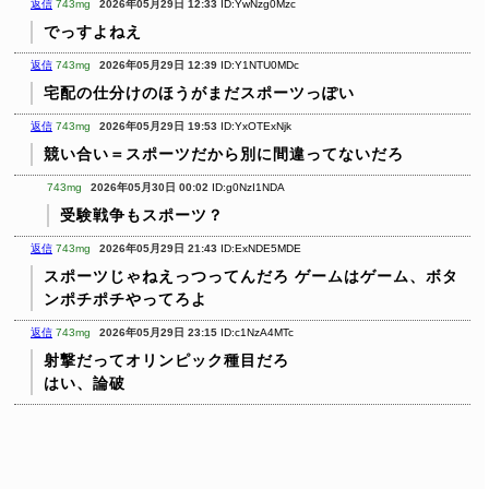
返信
743mg
2026年05月29日 12:33
ID:YwNzg0Mzc
でっすよねえ
返信
743mg
2026年05月29日 12:39
ID:Y1NTU0MDc
宅配の仕分けのほうがまだスポーツっぽい
返信
743mg
2026年05月29日 19:53
ID:YxOTExNjk
競い合い＝スポーツだから別に間違ってないだろ
743mg
2026年05月30日 00:02
ID:g0NzI1NDA
受験戦争もスポーツ？
返信
743mg
2026年05月29日 21:43
ID:ExNDE5MDE
スポーツじゃねえっつってんだろ
ゲームはゲーム、ボタ
ンポチポチやってろよ
返信
743mg
2026年05月29日 23:15
ID:c1NzA4MTc
射撃だってオリンピック種目だろ
はい、論破