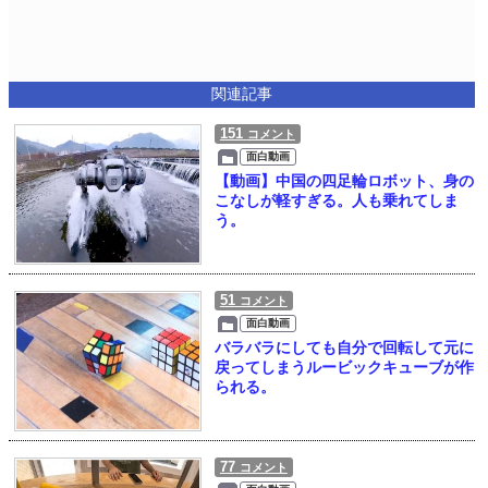
関連記事
151
コメント
面白動画
【動画】中国の四足輪ロボット、身の
こなしが軽すぎる。人も乗れてしま
う。
51
コメント
面白動画
バラバラにしても自分で回転して元に
戻ってしまうルービックキューブが作
られる。
77
コメント