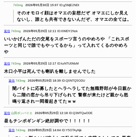
743mg
2026年05月30日 15:07
ID:g5MjE2NDI
そのオモロイ顔はオマエの妄想だぞ
オマエにしか見え
ないし、誰とも共有できないんだぞ、オマエの全ては。
返信
743mg
2026年05月29日 12:11
ID:I0MDY2Nzk
いいかげんただの交尾をスポーツ言うのやめろや
「これスポ
ーツと同じで誰でもやってるから」って入れてくるのやめろ
や
返信
743mg
2026年05月29日 12:17
ID:kzNTU0MzM
木口小平は死んでも喇叭を離しませんでした
返信
743mg
2026年05月29日 18:39
ID:Q0NTQ5ODU
闇バイトに応募したとヘラヘラしてた無職野郎が今日親か
ら二階の窓から吊り下げられて
警察が来たけど親から怒
鳴り返され一悶着起きてたｗｗ
返信
山田ボンバイエ
2026年05月29日 12:18
ID:Q3MTQwODE
昼もチンポギンギン絶好調やで！！！！！
返信
743mg
2026年05月29日 14:04
ID:Y5OTAyNjk