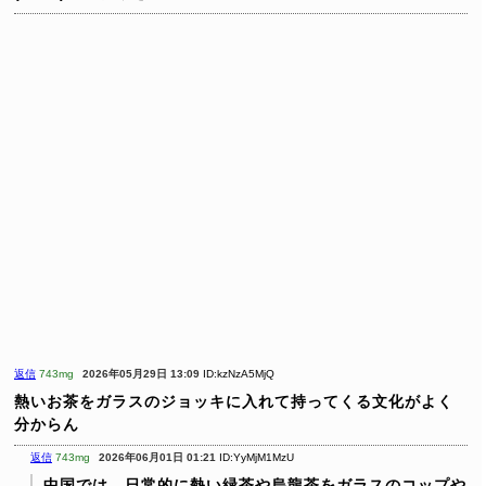
返信
743mg
2026年05月29日 13:09
ID:kzNzA5MjQ
熱いお茶をガラスのジョッキに入れて持ってくる文化がよく
分からん
返信
743mg
2026年06月01日 01:21
ID:YyMjM1MzU
中国では、日常的に熱い緑茶や烏龍茶をガラスのコップや