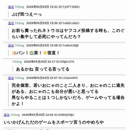
返信
743mg
2026年05月29日 15:31
ID:YyNTY3NDU
ぷげ民つえーっ
返信
743mg
2026年05月29日 15:36
ID:YwNDcxMzU
お前ら糞ったれネトウヨはヤフコメ投稿する時も、このぐ
らい集中して必死にやってんだろ？
返信
743mg
2026年05月29日 19:58
ID:YwMzA3MjE
パン！
茶！
宿直！
743mg
2026年05月29日 22:17
ID:I3NjExOTk
あるかね
言ってる言ってる
返信
743mg
2026年05月29日 22:07
ID:c1NzA4MTc
完全個室、若いおにゃのこと二人きり、おにゃのこに過失
がある、おにゃのこも自分が悪いと思ってる
男ならやることは１つしかないだろ、ゲームやってる場合
かよ！
返信
743mg
2026年05月29日 12:02
ID:I2MDQ5MjU
いいかげんただのゲームをスポーツ言うのやめろや