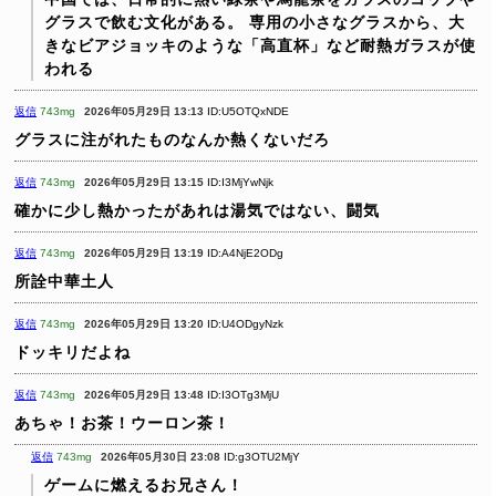
グラスで飲む文化がある。
専用の小さなグラスから、大
きなビアジョッキのような「高直杯」など耐熱ガラスが使
われる
返信
743mg
2026年05月29日 13:13
ID:U5OTQxNDE
グラスに注がれたものなんか熱くないだろ
返信
743mg
2026年05月29日 13:15
ID:I3MjYwNjk
確かに少し熱かったがあれは湯気ではない、闘気
返信
743mg
2026年05月29日 13:19
ID:A4NjE2ODg
所詮中華土人
返信
743mg
2026年05月29日 13:20
ID:U4ODgyNzk
ドッキリだよね
返信
743mg
2026年05月29日 13:48
ID:I3OTg3MjU
あちゃ！お茶！ウーロン茶！
返信
743mg
2026年05月30日 23:08
ID:g3OTU2MjY
ゲームに燃えるお兄さん！