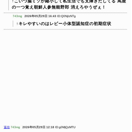
↑こいつ脳ミソが縮小して私生活でも支障きたしてる 馬鹿
の一つ覚え朝鮮人参無能野郎 消えろやうぜぇ！
743mg
2026年05月29日 16:43
ID:Q0NjIzNTg
↑キレやすいのはレビー小体型認知症の初期症状
返信
743mg
2026年05月29日 12:18
ID:g0MjQzMTU