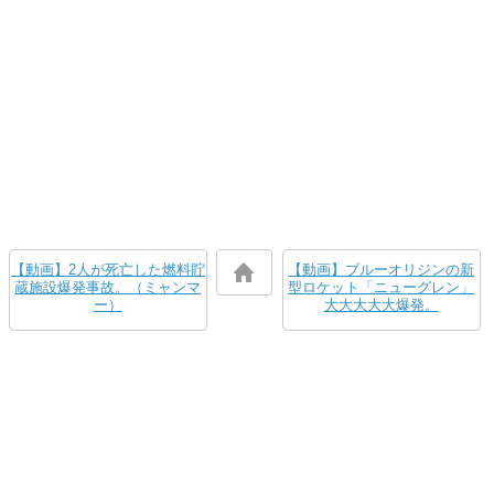
【動画】2人が死亡した燃料貯
【動画】ブルーオリジンの新
蔵施設爆発事故。（ミャンマ
型ロケット「ニューグレン」
ー）
大大大大大爆発。