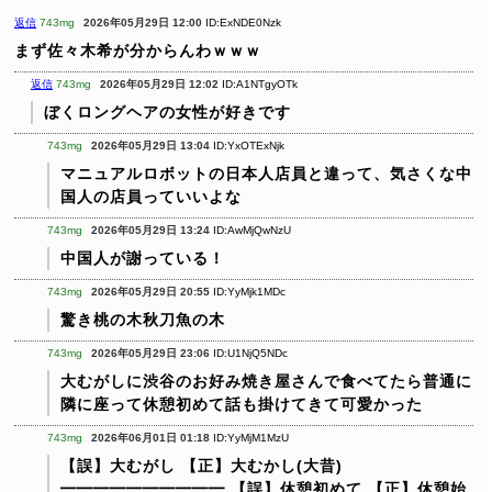
返信
743mg
2026年05月29日 12:00
ID:ExNDE0Nzk
まず佐々木希が分からんわｗｗｗ
返信
743mg
2026年05月29日 12:02
ID:A1NTgyOTk
ぼくロングヘアの女性が好きです
743mg
2026年05月29日 13:04
ID:YxOTExNjk
マニュアルロボットの日本人店員と違って、気さくな中
国人の店員っていいよな
743mg
2026年05月29日 13:24
ID:AwMjQwNzU
中国人が謝っている！
743mg
2026年05月29日 20:55
ID:YyMjk1MDc
驚き桃の木秋刀魚の木
743mg
2026年05月29日 23:06
ID:U1NjQ5NDc
大むがしに渋谷のお好み焼き屋さんで食べてたら普通に
隣に座って休憩初めて話も掛けてきて可愛かった
743mg
2026年06月01日 01:18
ID:YyMjM1MzU
【誤】大むがし
【正】大むかし(大昔)
━━━━━━━━━━
【誤】休憩初めて
【正】休憩始