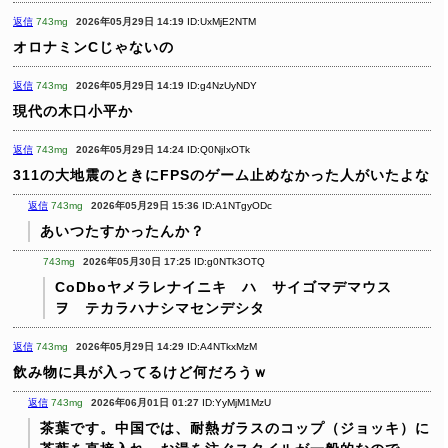
返信
743mg
2026年05月29日 14:19
ID:UxMjE2NTM
オロナミンCじゃないの
返信
743mg
2026年05月29日 14:19
ID:g4NzUyNDY
現代の木口小平か
返信
743mg
2026年05月29日 14:24
ID:Q0NjIxOTk
311の大地震のときにFPSのゲーム止めなかった人がいたよな
返信
743mg
2026年05月29日 15:36
ID:A1NTgyODc
あいつたすかったんか？
743mg
2026年05月30日 17:25
ID:g0NTk3OTQ
CoDboヤメラレナイニキ ハ サイゴマデマウス
ヲ テカラハナシマセンデシタ
返信
743mg
2026年05月29日 14:29
ID:A4NTkxMzM
飲み物に具が入ってるけど何だろうｗ
返信
743mg
2026年06月01日 01:27
ID:YyMjM1MzU
茶葉です。中国では、耐熱ガラスのコップ（ジョッキ）に