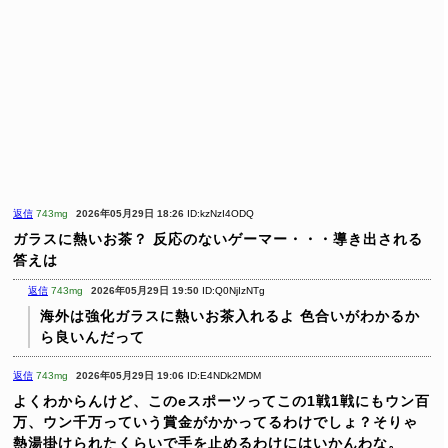
返信
743mg
2026年05月29日 18:26
ID:kzNzI4ODQ
ガラスに熱いお茶？
反応のないゲーマー・・・導き出される
答えは
返信
743mg
2026年05月29日 19:50
ID:Q0NjIzNTg
海外は強化ガラスに熱いお茶入れるよ
色合いがわかるか
ら良いんだって
返信
743mg
2026年05月29日 19:06
ID:E4NDk2MDM
よくわからんけど、このeスポーツってこの1戦1戦にもウン百
万、ウン千万っていう賞金がかかってるわけでしょ？そりゃ
熱湯掛けられたくらいで手を止めるわけにはいかんわな。