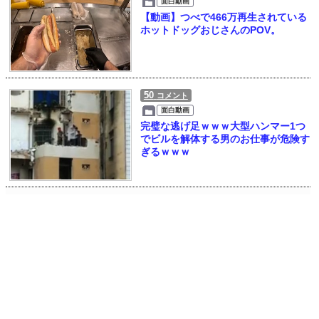
面白動画
【動画】つべで466万再生されている
ホットドッグおじさんのPOV。
50
コメント
面白動画
完璧な逃げ足ｗｗｗ大型ハンマー1つ
でビルを解体する男のお仕事が危険す
ぎるｗｗｗ