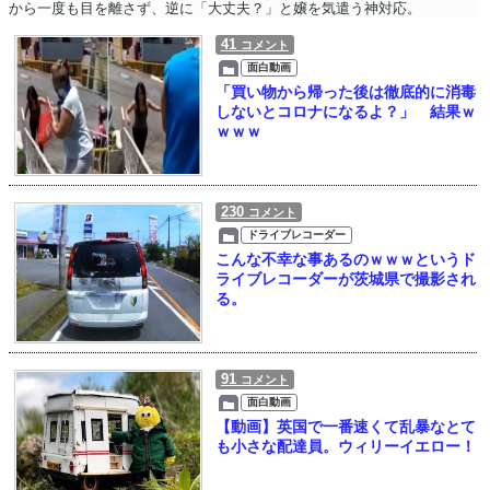
から一度も目を離さず、逆に「大丈夫？」と嬢を気遣う神対応。
41
コメント
面白動画
「買い物から帰った後は徹底的に消毒
しないとコロナになるよ？」 結果ｗ
ｗｗｗ
230
コメント
ドライブレコーダー
こんな不幸な事あるのｗｗｗというド
ライブレコーダーが茨城県で撮影され
る。
91
コメント
面白動画
【動画】英国で一番速くて乱暴なとて
も小さな配達員。ウィリーイエロー！