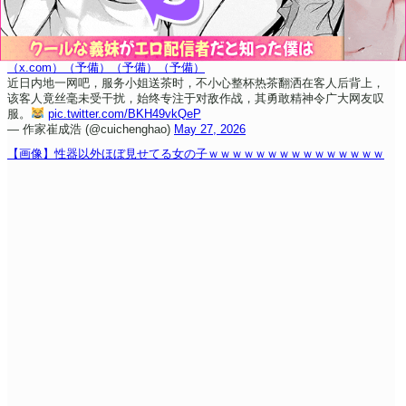
（x.com）
（予備）
（予備）
（予備）
近日内地一网吧，服务小姐送茶时，不小心整杯热茶翻洒在客人后背上，
该客人竟丝毫未受干扰，始终专注于对敌作战，其勇敢精神令广大网友叹
服。
pic.twitter.com/BKH49vkQeP
— 作家崔成浩 (@cuichenghao)
May 27, 2026
【画像】性器以外ほぼ見せてる女の子ｗｗｗｗｗｗｗｗｗｗｗｗｗｗｗ