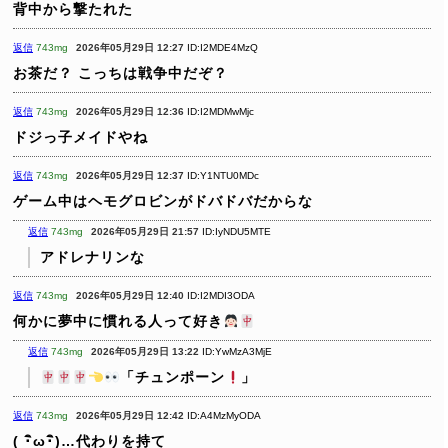
背中から撃たれた
返信
743mg
2026年05月29日 12:27
ID:I2MDE4MzQ
お茶だ？
こっちは戦争中だぞ？
返信
743mg
2026年05月29日 12:36
ID:I2MDMwMjc
ドジっ子メイドやね
返信
743mg
2026年05月29日 12:37
ID:Y1NTU0MDc
ゲーム中はヘモグロビンがドバドバだからな
返信
743mg
2026年05月29日 21:57
ID:IyNDU5MTE
アドレナリンな
返信
743mg
2026年05月29日 12:40
ID:I2MDI3ODA
何かに夢中に慣れる人って好き
返信
743mg
2026年05月29日 13:22
ID:YwMzA3MjE
「チュンポーン
」
返信
743mg
2026年05月29日 12:42
ID:A4MzMyODA
( ･ิω･ิ)…代わりを持て