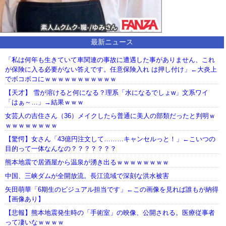
最新ニュース
「私は何年も生きていて車関連の事故に遭遇した事がありません、これ
が保険に入る必要がない答えです。任意保険入れ は押し付け」←大炎上
でボコボコにｗｗｗｗｗｗｗｗｗｗｗ
【天才】 雪が溶けると何になる？理系「水になるでしょw」文系ワイ
「はぁ～…」→結果ｗｗｗ
女芸人の吉住さん（36）メイクしたら普通に美人の部類だったと判明ｗ
ｗｗｗｗｗｗｗｗ
【驚愕】女さん「43億円注文して………キャンセルっと！」←こいつの
目的って一体なんなの？？？？？？？
熊本地震で居酒屋から温泉が湧き出るｗｗｗｗｗｗｗｗ
中国、三峡ダムが全開放流。長江流域で深刻な洪水被害
矢田萌華「6期生のビジュアル担当です」←この画像を見れば誰もが納得
【画像あり】
【悲報】熊本地震発生時の「手術室」の映像、公開される。医療従事者
って凄いなｗｗｗｗ