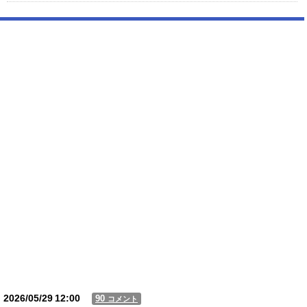
【動画】 町の中華料理屋さん、娘の採用で人気店になってしまう
【動画】USJの禁止エリアに子どもたちが続々乱入 → スタッフが注意し
ても止まらない事態に
Powered by livedoor 相互RSS
2026/05/29
12:00
90
コメント