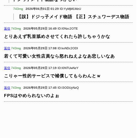
743mg
2026年06月01日 01:29
ID:YyMjM1MzU
【誤】ドジっ子メイド物語
【正】スチュワーデス物語
返信
743mg
2026年05月29日 16:49
ID:I0Nzc2OTE
とりあえず乳首舐めさせてくれたら許しちゃうかな
返信
743mg
2026年05月29日 17:08
ID:kxNDc2ODI
若くて可愛い女性店員なら怒れねえよなあ悲しいなあ
返信
743mg
2026年05月29日 17:19
ID:I0NTUwNzY
こりゃー性的サービスで補償してもらわんとｗ
返信
743mg
2026年05月29日 17:45
ID:I3ODUyNzQ
FPSはやめられないのよぉ