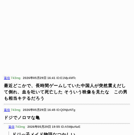
返信
743mg
2026年05月29日 16:41
ID:E1Mjc4MTc
最近どこかで、長時間ゲームしていた中国人が突然震えだし
て倒れ、血を吐いて死亡した
そういう映像を見たな この男
も相当キテるだろう
返信
743mg
2026年05月29日 16:45
ID:Q0NjIzNTg
ドジでノロマな亀
返信
743mg
2026年05月29日 19:55
ID:A5MjkzNzE
ドジっ子メイド物語なつかしい