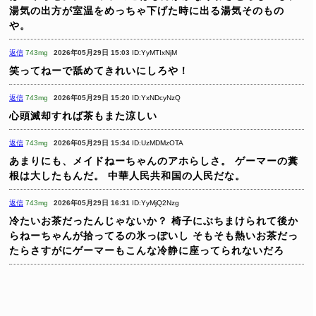
湯気の出方が室温をめっちゃ下げた時に出る湯気そのもの
や。
返信
743mg
2026年05月29日 15:03
ID:YyMTIxNjM
笑ってねーで舐めてきれいにしろや！
返信
743mg
2026年05月29日 15:20
ID:YxNDcyNzQ
心頭滅却すれば茶もまた涼しい
返信
743mg
2026年05月29日 15:34
ID:UzMDMzOTA
あまりにも、メイドねーちゃんのアホらしさ。
ゲーマーの糞
根は大したもんだ。
中華人民共和国の人民だな。
返信
743mg
2026年05月29日 16:31
ID:YyMjQ2Nzg
冷たいお茶だったんじゃないか？
椅子にぶちまけられて後か
らねーちゃんが拾ってるの氷っぽいし
そもそも熱いお茶だっ
たらさすがにゲーマーもこんな冷静に座ってられないだろ