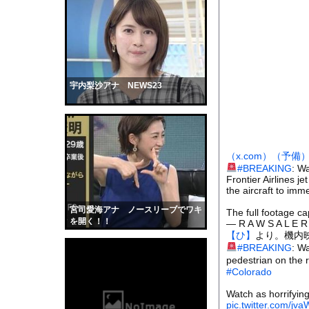
PTA会長「PTA参
【唖然】フォークリフ
【動画】「壁キャラは
彼女がカヤックの先端
【衝撃】移民さんの価
宇内梨沙アナ NEWS23
【衝撃】34歳ニート
地面に空いた深さ約4m
【動画】ヒョウ2頭が
（x.com）
（予備
【画像】吉川愛さん(
#BREAKING
: W
Frontier Airlines je
道路脇で男性が缶切断
the aircraft to imm
【黒歴史】こういう昔
宮司愛海アナ ノースリーブでワキ
The full footage c
韓国人「安貞桓が韓国
を開く！！
— R A W S A L E R
【ひ】
より。機内
ケンタッキーとか言う
#BREAKING
: W
【画像】このAVが性
pedestrian on the 
#Colorado
【悲報】味噌ラーメン
Watch as horrifyin
【中国】男の子が爆竹
pic.twitter.com/jv