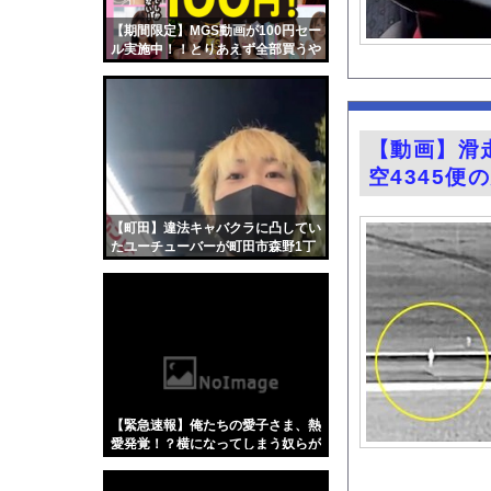
【速報】北海道江別大学
【期間限定】MGS動画が100円セー
【画像】謎の中華料理
ル実施中！！とりあえず全部買うや
ろｗｗｗｗｗ
山でカップラーメンの
【画像】思春期の娘に
韓国サッカー界 W杯
【動画】滑
【画像】のんさん(3
空4345便
安藤萌々アナ セクシ
『悪役令嬢転生おじさ
【町田】違法キャバクラに凸してい
たユーチューバーが町田市森野1丁
【悲報】ラッパーさん
目3で拉致られる。
【悲報】BYDの軽E
グラビア界の“がん攻
今の時期 河口で釣れ
【Xの車窓から】オー
【ポロリ悲話】ネット
【緊急速報】俺たちの愛子さま、熱
【衝撃】「かわいい虫
愛発覚！？横になってしまう奴らが
大量発生してしまう…
「アメリカのヤンキー