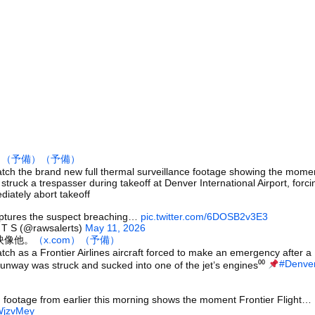
加拒否した親へ最終警告。こうなってもいい？」
トの免許、返納してきたんやが・・・・・・・・・
ダサい」と言って超激レア出し続ける脳キンw
に乗っていた。前方クリア、進路よ～し♪ → だがこうなる…
値、発表されるｗｗｗｗｗ(※画像あり)
、『エロ漫画』で人生逆転
の穴、そこには「謎の文字が刻まれた宇宙服の遺体」が…… 196...
木に登って激しい戦い
）
（予備）
（予備）
26)、縛られてムチムチお乳が強調されてしまう
atch the brand new full thermal surveillance footage showing the mome
t struck a trespasser during takeoff at Denver International Airport, forci
していたドラム缶が爆発
ediately abort takeoff
の大学ヤリサーの流出エロ動画（顔出し）が一番抜ける
aptures the suspect breaching…
pic.twitter.com/6DOSB2v3E3
代表に激怒！『惨憺たる結果、徹底的な刷新が必要だ』と監督や協会を...
 T S (@rawsalerts)
May 11, 2026
映像他。
（x.com）
（予備）
唐揚げ屋ｗｗｗｗｗ
atch as a Frontier Airlines aircraft forced to make an emergency after a
癖ブッ刺さりで精子ドクドク作られるわｗｗｗｗ
#Denve
runway was struck and sucked into one of the jet’s engines⁰⁰
で行列、出来ない
g footage from earlier this morning shows the moment Frontier Flight…
に点火 マンホールが爆発しふた吹き飛ぶ
aWjzvMey