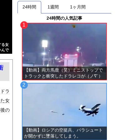
24時間
1週間
1ヶ月間
24時間の人気記事
する女
いんで
衝
【動画】両方馬鹿（笑）ミニストップで
トラックと衝突したドラレコが（ノ∇`）
。ドラ
いた女
故後の
【動画】ロシアの空挺兵、パラシュート
が開かずに墜落してしまう。