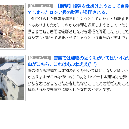
加拒否した親へ最終警告。こうなってもいい？」
【衝撃】爆弾を仕掛けようとして自爆
103
コメント
の机がこの女の子の椅子にされてたらｗｗｗ
てしまったロシア兵の動画が公開される。
、可愛すぎる
「仕掛けられた爆弾を無効化しようとしていた」と解説する
トもありましたが、これから爆弾を設置しようとしていたよ
屈みで完全に見えてる動画が拡散されてしまう…
見えますね。仲間に撮影されながら爆弾を設置しようとして
いう地雷系の女子高生って好きじゃないの？
ロシア兵が誤って爆発させてしまうという事故のビデオです
ナンバーワンだ」 熊本地震直後の日本の対応のスピードに世界が衝撃
にチン凸したアジア人短小男
、爆笑されてしまうｗｗｗ
雪国では建物の近くを歩いてはいけな
58
コメント
た嫁。まさかと思い長男のDNA鑑定をするがいいな？と問うと、元嫁...
由がこちら。これはあぶねええ(°_°)
ロシア軍兵士のHIV感染が2000％急増…ウクライナメディア！
雪の積もる地域では建物の近くを歩いてはいけないと聞いた
のSNS更新が1週間途絶え、様々な憶測が飛び交う。1週間ぶりの投...
がありますがこれは怖いね(°_°)あと1.5メートル建物側を歩
管理フォーーーーム！！！」
いたら大けがしていたかもしれない。ロシアのザヴォルシス
撮影された屋根雪崩に襲われた女性のビデオです。
の金庫触らないでよ！」キチママ『そこに金庫があったから、開けてみ...
0万！Z世代のカリスマ、水着写真集の発売決定wwwwwさくら、...
のルール 外国人は笑うらしいな
コンビニの『割引おにぎり』を買わない理由がこちらｗｗｗｗ
ーパー堀大輔さん、実は仮眠を取っていたｗｗｗｗｗｗｗｗｗｗｗｗｗ...