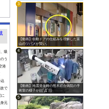
航
【動画】自動ドアの仕組みを理解した富
山のツバメが賢い。
が、吸
そのう
空港
空
い込
【動画】地震発生時の熊本総合病院の手
事故で
術室の様子が(((ﾟДﾟ)))
院に
た身元