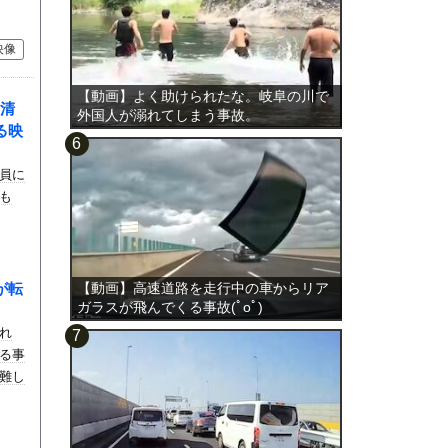
映像
【動画】よく助けられたな。岐阜の川で
清
外国人が溺れてしまう事故。
る映
員に
も
が転
【動画】高速道路を走行中の車からリア
ガラスが飛んでくる事故(ﾟoﾟ)
れ
る事
難し