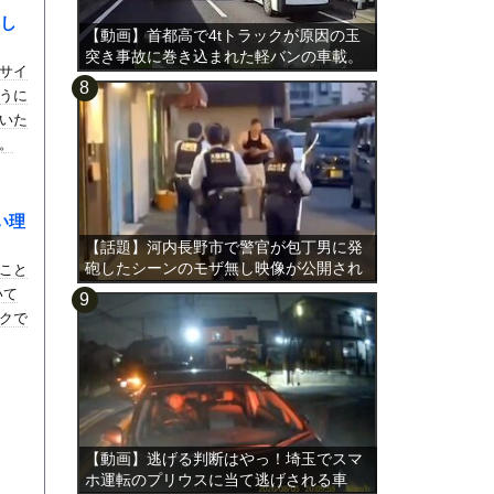
し
【動画】首都高で4tトラックが原因の玉
突き事故に巻き込まれた軽バンの車載。
サイ
うに
いた
。
い理
【話題】河内長野市で警官が包丁男に発
砲したシーンのモザ無し映像が公開され
こと
る。
いて
クで
【動画】逃げる判断はやっ！埼玉でスマ
ホ運転のプリウスに当て逃げされる車