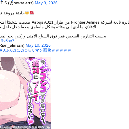
いうＡＶ女優ｗｗｗｗｗｗｗｗｗｗw
 T S (@rawsalerts)
May 9, 2026
ックのり入れたけど出てこないの！！
حادثة مروعة ف!
bus A321 صدمت شخصًا اقتحم المدرج أثناء عملية
ンコーン王子が日本人女性とデートか？
الإقلاع، ما أدى إلى وفاته بشكل مأساوي بعدما دخل داخل.
بحسب التقارير، الشخص قفز فوق السياج الأمني وركض نحو المد
9gRv5se7
ريان ال (@Rian_almasri)
May 10, 2026
帆さんのぷにぷにモリマン画像ｗｗｗｗｗ
or 相互RSS
g
が管理しています。 RSS設定 更新順130件まで。それ以降の古いも