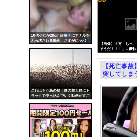
コメ卸大手さん、営業
コテ
ソクミルが夏休みおばちゃ
リン
【動画】戦犯はどっち
- 固
税務署職員(25) 、
定リ
10代少女が28cm巨根
にアナルを
【60時間⇒150円】
ぶっ壊される動画、さすがにヤバ
ンク
【画像】土方「ちっ、
【動画】エアコン業者
い・・・（動画）
そうだ！！！」→豪快
自動
「私は入りません、 
更新
"テレビ大好き"高齢
【死亡事故
ツー
お前らがメイドイン韓
突してしま
ル
エロ漫画『冥婚の花嫁』
路上駐車経験率が過去
これはもう鳥の壁！鳥の超大群にト
ラックで突っ込んでいく動画がすご
中国「大洪水！」三峡
い。
職場の人妻と不倫をし
韓国国会、サッカー前
日本旅行キャンセルす
うちのネコが目の前に