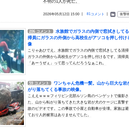
不明の1人が死亡。
いう自炊最強のメシｗｗｗｗｗｗｗｗ
している。私の知らないスマホで連絡を取り合い、日中会ったりしてい...
81
2026年05月12日 15:00 ┃
コメント
┃
衝撃
は通用せず「人殺しの汚い足で広島の土を踏むな！」→広島県民「お前...
0代で宣告された友達A。「会いに来てほしい」と言うので彼女の好き...
水族館でガラスの内側で窓拭きしてる
206
コメント
リーズ史上1番不人気だと思う主人公」がこちらｗｗｗｗこの主人公は...
掃員にガラスの外側から高校生がアソコを押し付け
島】札幌がホームでの開幕戦を制し5年ぶり白星発進！新加入のペイ...
像
こりゃあひでえ。水族館でガラスの内側で窓拭きしてる清掃
コレクティブルズ「コブラ スペシャルエディション」アクションフ...
ガラスの外側から高校生がアソコを押し付けるです。清掃員
女だぞ」エネル「見ればわかる」←ここ好きすぎるｗｗｗｗｗｗｗｗｗ...
「あーうぜぇ」って思ってんだろうなぁこれ。
）ミニストップでトラックと衝突したドラレコが（ノ∇`）
スト、もう大変なことになってるって...
ワンちゃん危機一髪。山から巨大な岩
地震直撃した映像がやばすぎ・・・
59
コメント
がり落ちてくる事故の映像。
ｗｗｗｗｗｗｗｗｗｗｗ
こええｗｗｗフィリピン北部ルソン島のベンゲットで撮影さ
「ニカニカの実」を未だに受け入れられてない奴ｗｗｗｗｗ
た、山から転がり落ちてきた大きな岩が犬のケージに直撃す
ゃんを家に住ませてあげた結果wwwwwwww
故のビデオです。この事故で小屋と自動車が全壊。家族は避
ており人的被害はありませんでした。
命的なブレーキ問題の原因が明らかになるも解決には至っておらずめど...
象予報士さん、意外と小さかった