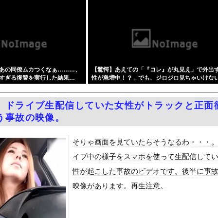
利益83％減 高値で買い込んだ米が売れず「損切り祭り」開幕へ
んAV70％OFFセールを開催 part2
？ｗｗｗｗｗｗｗｗｗｗｗｗｗｗｗｗｗｗｗｗ
おばちゃんから貰った小遣い（1億5000万）を競艇に全ツッパし...
コスパ最強50タイトル3526分収録発見！グラドル流出ほかがセ...
あの同僚ムカつくなぁ………、
【驚愕】あえての「『コレ』が丸見え」で外出
「エアコンスプレー使っても室内に風を送り込んでるファンは汚いまま...
すぎる復讐を実行した結果…
性が急増中！？←でも、ジロジロ見ちゃいけな
事故起こさなきゃいい」と保険加入を勧められた推し活民が反発、保険...
しょ？？？？？？？
者の｢テレビ離れ｣が始まった…10代後半～20代の約7割が"...
】ドライブ生配信していた女性がトラックと正面
国で認めてるもの 「キムチ」あと3つは？
う事故の映像。
をrawやhitomiを使わずに無料で読む方法│五梅
最少の21%へ低下！タイムズ会員にアンケート
そりゃ画面を見ていたらそうなるわ・・・
ダム「9門開放！（全力放流」中国都市「三峡沿線の道路水没」中国政...
イブ中の様子をスマホを使って生配信して
て、ついに、、、
性が起こした事故のビデオです。後半に事
代表監督を追及「なぜ負けたのか」
映像があります。再生注意。
べきか…1万年ぶり史上最大級の火山の兆し＝韓国の反応
いた。私が上に物を投げるフリをする → 猫はこうなります…