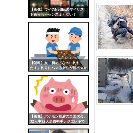
PTA会長「PTA参
【画像】ワイのNetflixのマイリス
【画像】おまえらくん
トめっちゃセンスよくない？
【画像】この女優さん
wwwwwww
【朗報】齋藤飛鳥、前
【画像】おまえらこう
海外「日本よ、お前が
勇気を出して白人美女
10年もの間浮気して
【朗報】女「初めてなのに釣れ
た！」釣りにハマる女性が続出ｗｗ
ウクライナ侵攻以降、
ｗ
【配信者】「金バエ」
【画像】女の子「危機
私「ちょっと、人の家
【画像】フォロワー58
◉★日本の結婚式のこ
【画像】ポケモン剣盾の全国大会、
【衝撃】ヒコロヒーが
32人中32人全員初手レジエレキで
完全にワンパターンｗｗｗ
【悲報】ショートスリ