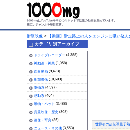
1000mgはYouTubeを中心に今ネットで話題の動画を集めています。
幅広いジャンルを毎日更新。
>
衝撃映像
【動画】滑走路上の人をエンジンに吸い込んだ
カテゴリ別アーカイブ
(4,388)
ドライブレコーダー
(1,058)
神動画・神業
(9,473)
面白動画
(10,693)
衝撃映像
(4,597)
乗物系
(404)
感動系
(3,488)
動物・ペット
(308)
貴重映像・歴史
(85)
画像・写真
世界初の超伝導量子熱
(3,553)
ニュース・その他