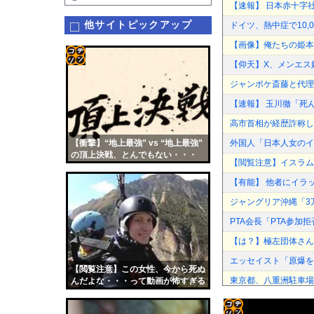
【速報】 日本赤十字社
他サイトピックアップ
ドイツ、熱中症で10
【画像】俺たちの姫本
【仰天】X、メンエス
コテ
ジャンポケ斎藤と代理
リン
【速報】 玉川徹「死
- 固
高市首相が経歴詐称し
定リ
【衝撃】“地上最強” vs “地上最強”
外国人「日本人女のイ
ンク
の頂上決戦、とんでもない・・・
【閲覧注意】イスラム
自動
【有能】 他者にイラ
更新
ジャングリア沖縄「3
ツー
PTA会長「PTA参
ル
【は？】極左団体さん
エッセイスト「原爆を
【閲覧注意】この女性、今から死ぬ
東京都、八重洲駐車場
んだよな・・・って動画が怖すぎる
【画像】実写版みいち