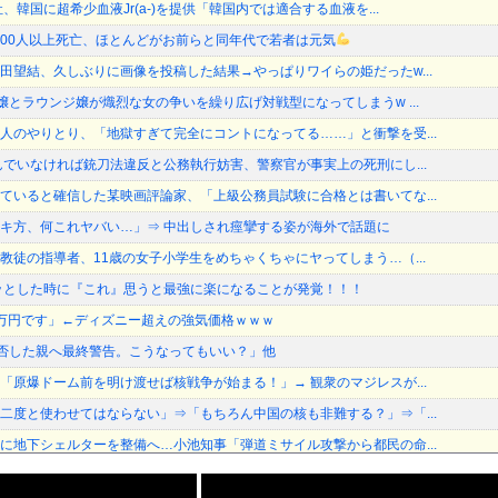
、韓国に超希少血液Jr(a-)を提供「韓国内では適合する血液を...
,000人以上死亡、ほとんどがお前らと同年代で若者は元気
田望結、久しぶりに画像を投稿した結果→やっぱりワイらの姫だったw...
嬢とラウンジ嬢が熾烈な女の争いを繰り広げ対戦型になってしまうw ...
人のやりとり、「地獄すぎて完全にコントになってる……」と衝撃を受...
んでいなければ銃刀法違反と公務執行妨害、警察官が事実上の死刑にし...
ていると確信した某映画評論家、「上級公務員試験に合格とは書いてな...
キ方、何これヤバい…」⇒ 中出しされ痙攣する姿が海外で話題に
教徒の指導者、11歳の女子小学生をめちゃくちゃにヤってしまう…（...
ッとした時に『これ』思うと最強に楽になることが発覚！！！
万円です」←ディズニー超えの強気価格ｗｗｗ
加拒否した親へ最終警告。こうなってもいい？」他
「原爆ドーム前を明け渡せば核戦争が始まる！」→ 観衆のマジレスが...
二度と使わせてはならない」⇒「もちろん中国の核も非難する？」⇒「...
に地下シェルターを整備へ…小池知事「弾道ミサイル攻撃から都民の命...
ゃんを家に住ませてあげた結果wwwwwwww