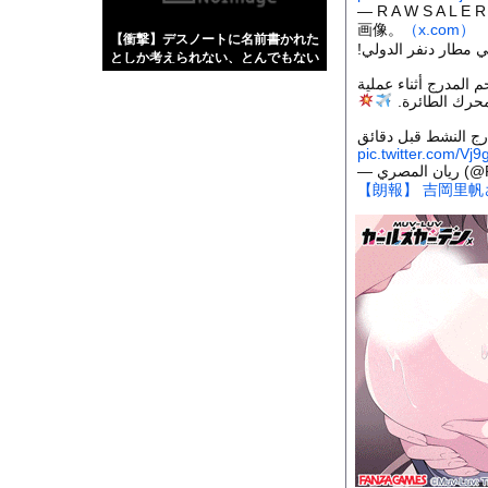
【画像】伊藤舞雪とか
— R A W S A L E R
画像。
（x.com）
【衝撃】デスノートに名前書かれた
【緊急】肛門にスティ
ي مطار دنفر الدولي
としか考えられない、とんでもない
お知らせ
動画・・・
طائرة تابعة لشركة Frontier Airlines من طراز Air
【動画】タイのティパ
 محرك الطائرة
رج النشط قبل دقائق
pic.twitter.com/Vj
— مصري
【朗報】 吉岡里
Powered by livedo
1000m
このページは
示されません。