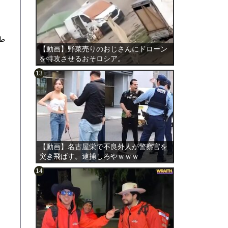
【動画】野菜売りのおじさんにドローン
を特攻させるおそロシア。
のは表
【動画】名古屋栄で不良外人が警察官を
突き飛ばす。逮捕しろやｗｗｗ