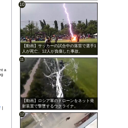
載。
【動画】サッカーの試合中の落雷で選手1
人が死亡、12人が負傷した事故。
nt a
ng
【動画】ロシア軍のドローンをネット発
射装置で撃墜するウクライナ。
r
|