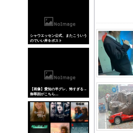
【悲報】「蕎麦」とか
【4/4】嫁が浮気を
左翼市民団体、広島で
もう先が長くないと2
シャウエッセン公式、またこういう
【衝撃】「ガンダムシ
のでいい丼をポスト
【J2第1節 札幌×徳
【COBRA】ストーム
【ワンピース】ゾロ「
【動画】両方馬鹿（笑
【朗報】冨里奈央のバ
【恐怖】手術中に熊本
【画像】愛知の半グレ、怖すぎる→
PCA、WAR8.0ｗ
御尊顔がこちら…
【悲報】ワンピースの
【画像】実写版みいち
キャデラックF1、致
【画像】 テレ朝の気