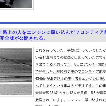
生殺人事件、主犯格の川口被告(19)に無期懲役の判決←これ、妥...
来たったｗｗｗｗｗｗｗ
スープだったら飲み干すわ
「キモッ」と言われたお父さん、グレる・・・
やオリンピック等で外国人審判員に女性を派遣し性的サービスで買収し...
走路上の人をエンジンに吸い込んだフロンティア
1)のミニスカ生脚姿が意外とエロいと話題
の完全版が公開される。
ーポーズ！！
ん』6話感想 モブ令嬢に絡まれるアンナ！
これを待っていた。事故は知っていました
、札束披露するもネット民から新社会人の初ボーナスくらいしかないと...
い込む直前までの動画が出回っていたので
Vラッコを自動車評論家が褒めてる日本、中国人からは馬鹿にされてる...
ち出てくると思ってた。8日にデンバー国際
めルーキー”三園響子にがん攻めされたいよな！
で発生した、離陸滑走中のフロンティア航
る美味い魚教えて
4345便が滑走路上の歩行者をエンジンに吸
ビスかと思ったら野生の炊飯器で草 ほか
んでしまうという事故のビデオです。この
で拡散してるおっぱいポロリ動画、何故か叩かれる・・・
乗員乗客231名のうち12人が負傷、5人が病
」ランキング、ついに発表される
搬送されています。エンジンに吸い込まれ
がアジア人にケンカを売った結果ｗｗｗ」 ほか