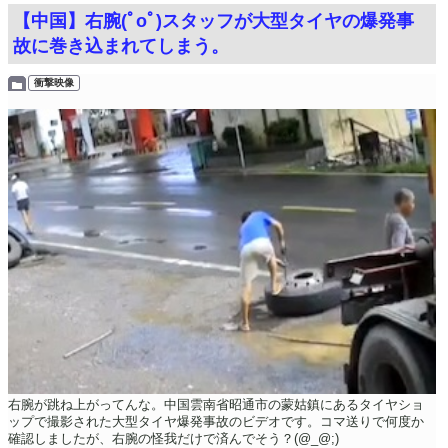
【中国】右腕(ﾟoﾟ)スタッフが大型タイヤの爆発事
故に巻き込まれてしまう。
衝撃映像
右腕が跳ね上がってんな。中国雲南省昭通市の蒙姑鎮にあるタイヤショ
ップで撮影された大型タイヤ爆発事故のビデオです。コマ送りで何度か
確認しましたが、右腕の怪我だけで済んでそう？(@_@;)