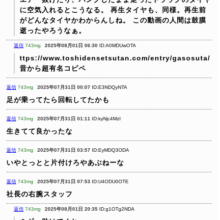
に空気入れるとこうなる。
再生タイヤも、同様。再生前
がどんなタイヤかわからんしね。
この動画の人間は鼓膜
逝ったやろうなぁ。
返信
743mg
2025年08月01日 06:30
ID:A0MDUwOTA
ttps://www.toshidensetsutan.com/entry/gasosuta/
昔から超有名コピペ
返信
743mg
2025年07月31日 00:07
ID:E3NDQyNTA
足が乗ってたら回転してたかも
返信
743mg
2025年07月31日 01:11
ID:kyNjc4MzI
生きてて良かったな
返信
743mg
2025年07月31日 03:57
ID:EyMDQ3ODA
いやとっとと片付けろやあぶねーな
返信
743mg
2025年07月31日 07:53
ID:U4ODU0OTE
社長の右腕スタッフ
返信
743mg
2025年08月01日 20:35
ID:g1OTg2NDA