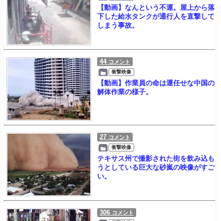
【動画】なんという不運。屋上から落
下した給水タンクが通行人を直撃して
しまう事故。
44
コメント
衝撃映像
【動画】作業員の命は運任せな中国の
解体作業の様子。
27
コメント
衝撃映像
テキサス州で撮影された街を飲み込も
うとしている巨大な砂嵐の映像がすご
い。
306
コメント