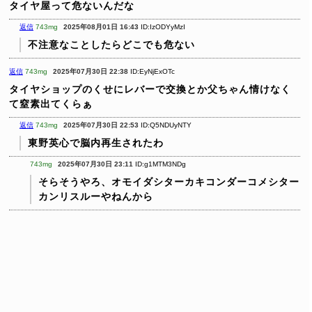
タイヤ屋って危ないんだな
返信
743mg
2025年08月01日 16:43
ID:IzODYyMzI
不注意なことしたらどこでも危ない
返信
743mg
2025年07月30日 22:38
ID:EyNjExOTc
タイヤショップのくせにレバーで交換とか父ちゃん情けなく
て窒素出てくらぁ
返信
743mg
2025年07月30日 22:53
ID:Q5NDUyNTY
東野英心で脳内再生されたわ
743mg
2025年07月30日 23:11
ID:g1MTM3NDg
そらそうやろ、オモイダシターカキコンダーコメシター
カンリスルーやねんから