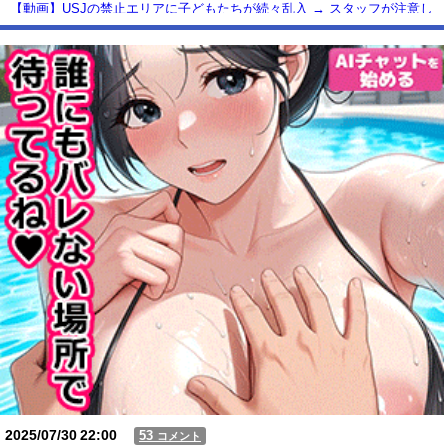
【動画】USJの禁止エリアに子どもたちが続々乱入 → スタッフが注意し
ても止まらない事態に
Powered by livedoor 相互RSS
2025/07/30
22:00
53
コメント