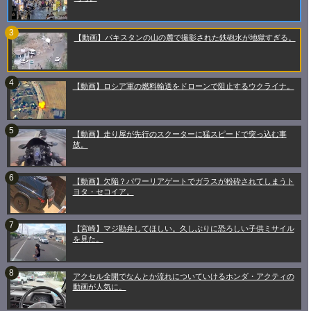
【動画】パキスタンの山の麓で撮影された鉄砲水が地獄すぎる。
【動画】ロシア軍の燃料輸送をドローンで阻止するウクライナ。
【動画】走り屋が先行のスクーターに猛スピードで突っ込む事
故。
【動画】欠陥？パワーリアゲートでガラスが粉砕されてしまうト
ヨタ・セコイア。
【宮崎】マジ勘弁してほしい。久しぶりに恐ろしい子供ミサイル
を見た。
アクセル全開でなんとか流れについていけるホンダ・アクティの
動画が人気に。