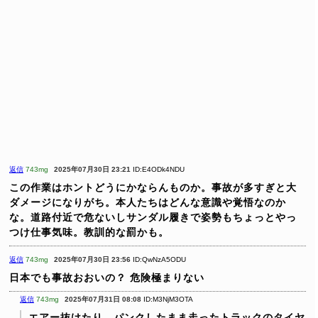
返信
743mg
2025年07月30日 23:21
ID:E4ODk4NDU
この作業はホントどうにかならんものか。事故が多すぎと大
ダメージになりがち。本人たちはどんな意識や覚悟なのか
な。道路付近で危ないしサンダル履きで姿勢もちょっとやっ
つけ仕事気味。教訓的な罰かも。
返信
743mg
2025年07月30日 23:56
ID:QwNzA5ODU
日本でも事故おおいの？
危険極まりない
返信
743mg
2025年07月31日 08:08
ID:M3NjM3OTA
エアー抜けたり、パンクしたまま走ったトラックのタイヤ