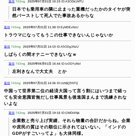
返信
743mg
2025年07月31日 10:15
ID:A3ODk1MTU
日本でも乗用車の隣に止まった重機だったかのタイヤが突
然バーストして死人でた事故あるからな
返信
743mg
2025年07月31日 11:38
ID:EyMDEzNzU
トラウマになってもうこの仕事できないんじゃないか
返信
743mg
2025年07月31日 14:15
ID:A5ODg3NzU
しばらくの間オナニーできないなｗ
返信
743mg
2025年08月01日 16:44
ID:IzODYyMzI
左利きなんで大丈夫 とか
返信
743mg
2025年07月31日 14:36
ID:UzMjQ5NTQ
中国って世界第二位の経済大国って言う割にはいつまで経っ
ても安全意識皆無だし仕事風景も後進国まんまで洗練されな
いよな
返信
743mg
2025年07月31日 19:16
ID:I2MDI4Njk
企業数と売り上げ実績、それら物量の合計だからね。企業
や庶民の質はその順位に示されてはいない。「インドの
GDPがすごいってよ」も大体同様。