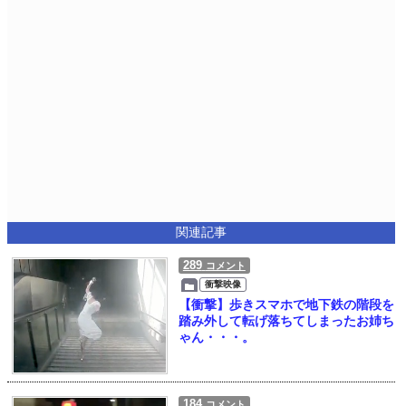
関連記事
289
コメント
衝撃映像
【衝撃】歩きスマホで地下鉄の階段を
踏み外して転げ落ちてしまったお姉ち
ゃん・・・。
184
コメント