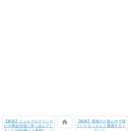
【動画】ニュルブルクリンク
【動画】道路のど真ん中で寝
の大事故現場に突っ込んでし
ていたおっさんと遭遇するド
まったS660乗りの車載(´･_･`)
ラレコ。