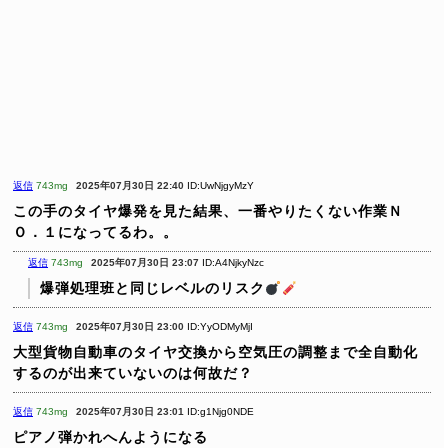
返信
743mg
2025年07月30日 22:40
ID:UwNjgyMzY
この手のタイヤ爆発を見た結果、一番やりたくない作業Ｎ
Ｏ．１になってるわ。。
返信
743mg
2025年07月30日 23:07
ID:A4NjkyNzc
爆弾処理班と同じレベルのリスク
️
返信
743mg
2025年07月30日 23:00
ID:YyODMyMjI
大型貨物自動車のタイヤ交換から空気圧の調整まで全自動化
するのが出来ていないのは何故だ？
返信
743mg
2025年07月30日 23:01
ID:g1Njg0NDE
ピアノ弾かれへんようになる