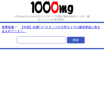
1000mgはYouTubeを中心に今ネットで話題の動画を集めています。
幅
広いジャンルを毎日更新。
衝撃映像
>
【中国】右腕(ﾟoﾟ)スタッフが大型タイヤの爆発事故に巻き
込まれてしまう。