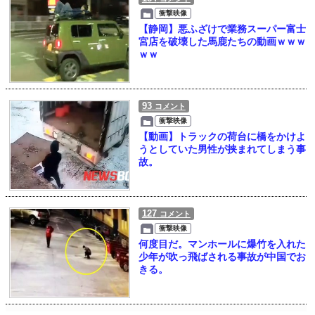
衝撃映像
【静岡】悪ふざけで業務スーパー富士
宮店を破壊した馬鹿たちの動画ｗｗｗ
ｗｗ
93
コメント
衝撃映像
【動画】トラックの荷台に橋をかけよ
うとしていた男性が挟まれてしまう事
故。
127
コメント
衝撃映像
何度目だ。マンホールに爆竹を入れた
少年が吹っ飛ばされる事故が中国でお
きる。