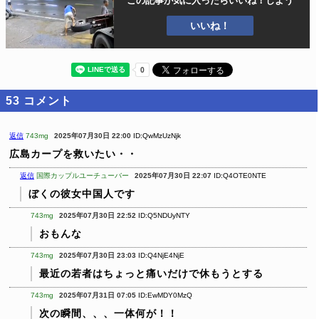
この記事が気に入ったら
いいね！しよう
いいね！
53
コメント
返信
743mg
2025年07月30日 22:00
ID:QwMzUzNjk
広島カープを救いたい・・
返信
国際カップルユーチューバー
2025年07月30日 22:07
ID:Q4OTE0NTE
ぼくの彼女中国人です
743mg
2025年07月30日 22:52
ID:Q5NDUyNTY
おもんな
743mg
2025年07月30日 23:03
ID:Q4NjE4NjE
最近の若者はちょっと痛いだけで休もうとする
743mg
2025年07月31日 07:05
ID:EwMDY0MzQ
次の瞬間、、、一体何が！！