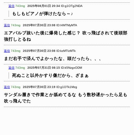
返信
743mg
2025年08月01日 20:34
ID:g1OTg2NDA
もしもピアノが弾けたなら～♪
返信
743mg
2025年07月30日 23:08
ID:I4MTMyMTA
エアバルブ抜いた後に爆発した感じ？
吹っ飛ばされて後頭部
強打しとるね
返信
743mg
2025年07月30日 23:08
ID:kzMTIzMTk
まだ右手で済んでよかったな、頭だったら、、、
返信
743mg
2025年07月31日 08:15
ID:k5NzgxODM
死ぬこと以外かすり傷だから、ざまぁ
返信
743mg
2025年07月30日 23:19
ID:g1OTk1Mzg
サンダル履きで作業とか舐めてるな
もう数秒遅かったら足も
吹っ飛んでた