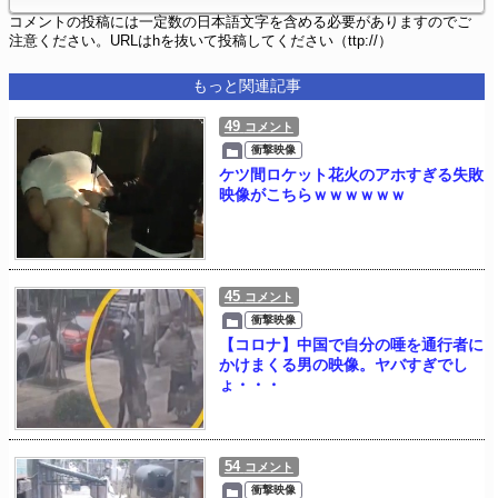
コメントの投稿には一定数の日本語文字を含める必要がありますのでご
注意ください。URLはhを抜いて投稿してください（ttp://）
もっと関連記事
49
コメント
衝撃映像
ケツ間ロケット花火のアホすぎる失敗
映像がこちらｗｗｗｗｗｗ
45
コメント
衝撃映像
【コロナ】中国で自分の唾を通行者に
かけまくる男の映像。ヤバすぎでし
ょ・・・
54
コメント
衝撃映像