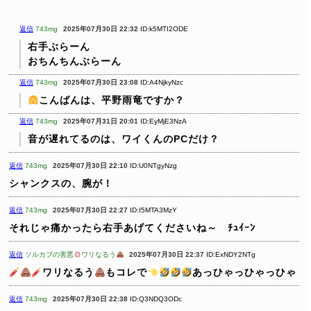
返信
743mg
2025年07月30日 22:32
ID:k5MTI2ODE
右手ぶらーん
おちんちんぶらーん
返信
743mg
2025年07月30日 23:08
ID:A4NjkyNzc
こんばんは、平野雨竜ですか？
返信
743mg
2025年07月31日 20:01
ID:EyMjE3NzA
音が遅れてるのは、ワイくんのPCだけ？
返信
743mg
2025年07月30日 22:10
ID:U0NTgyNzg
シャンクスの、腕が！
返信
743mg
2025年07月30日 22:27
ID:I5MTA3MzY
それじゃ痛かったら右手あげてくださいね～ ﾁｭｲｰﾝ
返信
ソルカブの害悪
ワリなるう
2025年07月30日 22:37
ID:ExNDY2NTg
ワリなるう
もコレで
️
あっひゃっひゃっひゃ
返信
743mg
2025年07月30日 22:38
ID:Q3NDQ3ODc