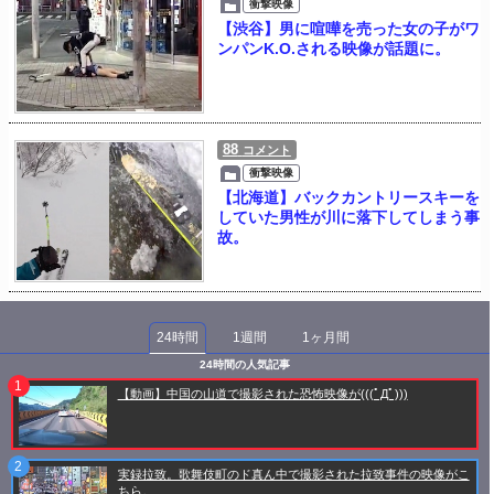
衝撃映像
【渋谷】男に喧嘩を売った女の子がワ
ンパンK.O.される映像が話題に。
88
コメント
衝撃映像
【北海道】バックカントリースキーを
していた男性が川に落下してしまう事
故。
24時間
1週間
1ヶ月間
24時間の人気記事
【動画】中国の山道で撮影された恐怖映像が(((ﾟДﾟ)))
実録拉致。歌舞伎町のド真ん中で撮影された拉致事件の映像がこ
ちら。