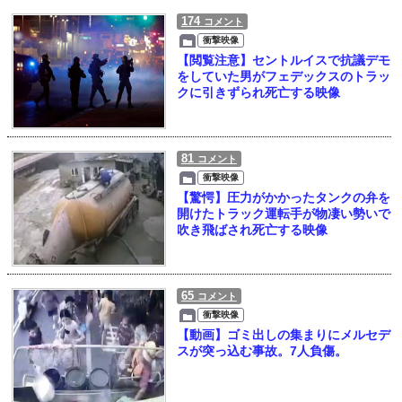
174
コメント
衝撃映像
【閲覧注意】セントルイスで抗議デモ
をしていた男がフェデックスのトラッ
クに引きずられ死亡する映像
81
コメント
衝撃映像
【驚愕】圧力がかかったタンクの弁を
開けたトラック運転手が物凄い勢いで
吹き飛ばされ死亡する映像
65
コメント
衝撃映像
【動画】ゴミ出しの集まりにメルセデ
スが突っ込む事故。7人負傷。